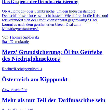
Das Gespenst der Deindustrialisierung
Ob Automobil- oder Stahlbranche, um den Industriestandort
Deutschland scheint es schlecht bestellt. Wie tief reicht die Krise und
wie verändert sich der Produktionsapparat gegenwärtig? Und
kommt es nach dem gescheiterten Green Deal zum
Militärkeynesianismus?
Von
Thomas Sablowski
Staat/Demokratie
Merz’ Grundsicherung: Öl ins Getriebe
des Niedriglohnsektors
Rechte/Rechtspopulismus
Österreich am Kipppunkt
Gewerkschaften
Mehr als nur Teil der Tarifmaschine sein