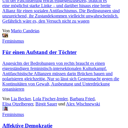
Um der Faschisierung etwas entgegenzusetzen, braucht es
eine möglichst starke Linke – und darüber hinaus eine breite
Allianz für einen sozialen Antifaschismus. Die Bedingungen sind
unzureichend, ihr Zustandekommen vielleicht unwahrscheinlich.
Gefährlich wäre es, den Versuch nicht zu wagen
Von
Mario Candeias
Feminismus
Für einen Aufstand der Töchter
Angesichts der Bedrohungen von rechts braucht es einen
eigenständigen feministisch-intersektionalen Kulturkampf.
Antifaschistische Allianzen müssen darin Brücken bauen und
polarisieren gleichzeitig. Nur so lässt sich Gegenmacht gegen die
Kontinuitäten von Gewalt, Ausbeutung und Unterdrückung
organisieren
Von
Lia Becker
,
Lola Fischer-Irmler
,
Barbara Fried
,
Elisa Otzelberger
,
Birgit Sauer
und
Alex Wischnewski
Feminismus
Affektive Demokratie