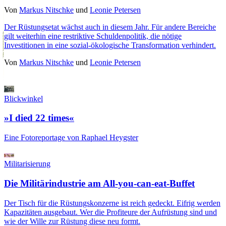
Von
Markus Nitschke
und
Leonie Petersen
Der Rüstungsetat wächst auch in diesem Jahr. Für andere Bereiche
gilt weiterhin eine restriktive Schuldenpolitik, die nötige
Investitionen in eine sozial-ökologische Transformation verhindert.
Von
Markus Nitschke
und
Leonie Petersen
Blickwinkel
»I died 22 times«
Eine Fotoreportage von Raphael Heygster
Militarisierung
Die Militärindustrie am All-you-can-eat-Buffet
Der Tisch für die Rüstungskonzerne ist reich gedeckt. Eifrig werden
Kapazitäten ausgebaut. Wer die Profiteure der Aufrüstung sind und
wie der Wille zur Rüstung diese neu formt.