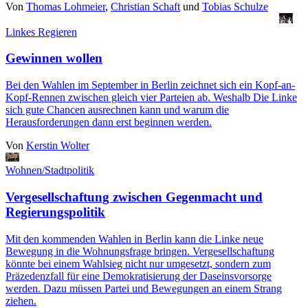
Von
Thomas Lohmeier
,
Christian Schaft
und
Tobias Schulze
Linkes Regieren
Gewinnen wollen
Bei den Wahlen im September in Berlin zeichnet sich ein Kopf-an-
Kopf-Rennen zwischen gleich vier Parteien ab. Weshalb Die Linke
sich gute Chancen ausrechnen kann und warum die
Herausforderungen dann erst beginnen werden.
Von
Kerstin Wolter
Wohnen/Stadtpolitik
Vergesellschaftung zwischen Gegenmacht und
Regierungspolitik
Mit den kommenden Wahlen in Berlin kann die Linke neue
Bewegung in die Wohnungsfrage bringen. Vergesellschaftung
könnte bei einem Wahlsieg nicht nur umgesetzt, sondern zum
Präzedenzfall für eine Demokratisierung der Daseinsvorsorge
werden. Dazu müssen Partei und Bewegungen an einem Strang
ziehen.