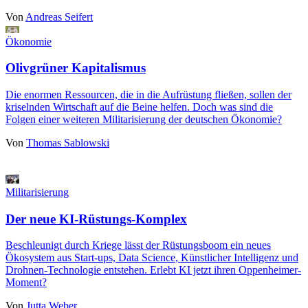
Von
Andreas Seifert
Ökonomie
Olivgrüner Kapitalismus
Die enormen Ressourcen, die in die Aufrüstung fließen, sollen der
kriselnden Wirtschaft auf die Beine helfen. Doch was sind die
Folgen einer weiteren Militarisierung der deutschen Ökonomie?
Von
Thomas Sablowski
Militarisierung
Der neue KI-Rüstungs-Komplex
Beschleunigt durch Kriege lässt der Rüstungsboom ein neues
Ökosystem aus Start-ups, Data Science, Künstlicher Intelligenz und
Drohnen-Technologie entstehen. Erlebt KI jetzt ihren Oppenheimer-
Moment?
Von
Jutta Weber