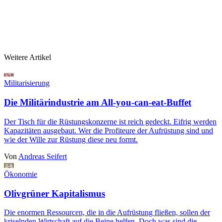
Weitere Artikel
Militarisierung
Die Militärindustrie am All-you-can-eat-Buffet
Der Tisch für die Rüstungskonzerne ist reich gedeckt. Eifrig werden
Kapazitäten ausgebaut. Wer die Profiteure der Aufrüstung sind und
wie der Wille zur Rüstung diese neu formt.
Von
Andreas Seifert
Ökonomie
Olivgrüner Kapitalismus
Die enormen Ressourcen, die in die Aufrüstung fließen, sollen der
kriselnden Wirtschaft auf die Beine helfen. Doch was sind die