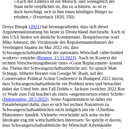
»Auch der Embryo ist ein Mensch, und wenngleich der
Staat nicht verpflichtet ist, ihn zu schützen, so ist er
doch berechtigt, sich in ihm einen künftigen Bürger zu
erhalten.« (Feuerbach 1820, 350)
Derya Binışık (
2021
) hat herausgearbeitet, dass sich dieser
Argumentationsstrang bis heute in Deutschland durchzieht. Auch in
den USA finden wir ähnliche Kommentare. Beispielsweise warf
Mike Johnson, der Vorsitzende des Repräsentantenhauses der
Vereinigten Staaten im Mai 2022 ein, dass
Schwangerschaftsabbrüche der nationalen Wirtschaft »able-bodied
workers« entziehe (
Reuters, 15.11.2023
). Auch im Kontext der
rechten Verschwörungstheorie eines »Great Replacement« kommt
das Thema der Schwangerschaftsabbrüche auf. So sprach Matt
Schlapp, früherer Berater von George W. Bush, auf der
Conservative Political Action Conference in Budapest 2022 davon,
dass Schwangerschaftsabbrüche ein Problem seien und betrachtet
dabei das Urteil betr. den Fall Dobbs v. Jackson (welches 2022 Roe
vs Wade zum Fall brachte) als einen »angemessenen ersten Schritt«
(
Independent
, 20.5.2022
). Seine Argumentation ist dabei ein
Paradebeispiel dafür, dass es sich bei rechten Narrativen zu
Schwangerschaftsabbrüchen nicht lediglich um ein »Überbau-
Phänomen« handelt. Vielmehr verschränkt sich seine rechte
Ideologie eng mit wirtschaftlichen Interessen: So spricht er davon,
dass Schwangerschaftsabbrüche der Wirtschaft Arbeitskräfte