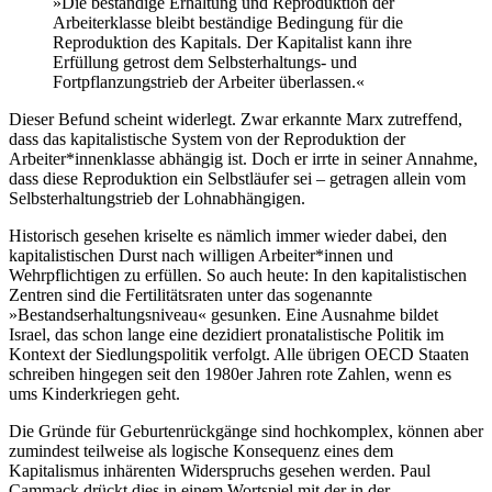
»Die beständige Erhaltung und Reproduktion der
Arbeiterklasse bleibt beständige Bedingung für die
Reproduktion des Kapitals. Der Kapitalist kann ihre
Erfüllung getrost dem Selbsterhaltungs- und
Fortpflanzungstrieb der Arbeiter überlassen.«
Dieser Befund scheint widerlegt. Zwar erkannte Marx zutreffend,
dass das kapitalistische System von der Reproduktion der
Arbeiter*innenklasse abhängig ist. Doch er irrte in seiner Annahme,
dass diese Reproduktion ein Selbstläufer sei – getragen allein vom
Selbsterhaltungstrieb der Lohnabhängigen.
Historisch gesehen kriselte es nämlich immer wieder dabei, den
kapitalistischen Durst nach willigen Arbeiter*innen und
Wehrpflichtigen zu erfüllen. So auch heute: In den kapitalistischen
Zentren sind die Fertilitätsraten unter das sogenannte
»Bestandserhaltungsniveau« gesunken. Eine Ausnahme bildet
Israel, das schon lange eine dezidiert pronatalistische Politik im
Kontext der Siedlungspolitik verfolgt. Alle übrigen OECD Staaten
schreiben hingegen seit den 1980er Jahren rote Zahlen, wenn es
ums Kinderkriegen geht.
Die Gründe für Geburtenrückgänge sind hochkomplex, können aber
zumindest teilweise als logische Konsequenz eines dem
Kapitalismus inhärenten Widerspruchs gesehen werden. Paul
Cammack drückt dies in einem Wortspiel mit der in der