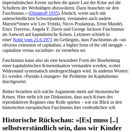
imperialistischen Kreise suchen die ganze Last der Krise auf die
Schultern der Werktätigen abzuwälzen. Dazu brauchen sie den
Faschismus.« (
Dimitroff 1935
) Ähnlich, wenn auch mit
unterschiedlichen Schwerpunkten, verstanden auch andere
Marxist*innen wie Leo Trotzki, Nicos Poulantzas, Ernst Mandel,
Enzo Traverso, Angela Y. Davis und George Jackson Faschismus
als Antwort auf kapitalistische Krisen. Letzterer schrieb in
einer
Notiz vom 21.6.1971
im Gefängnis, dass Faschismus als »an
obvious extension of capitalism, a higher form of the old struggle –
capitalism versus socialism« zu verstehen sei.
Faschismus kann also als eine besondere Form der Bearbeitung
einer kapitalistischen Krisensituation verstanden werden, wobei
Widerstand systematisch niedergeschlagen wird. In anderen Worten:
Es werden »Pseudo-Lösungen« für Probleme im Kapitalismus
durchgesetzt.
Bisher beziehen sich solche Argumente meist auf ökonomische
Krisen. Hier stelle ich zur Diskussion, dass auch Krisen des
reproduktiven Regimes eine Rolle spielen – wie ein Blick in den
historischen europäischen Faschismus hier verdeutlichen soll.
Historische Rückschau: »[Es] muss [..]
selbstverständlich sein, dass wir Kinder