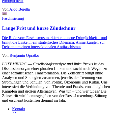
ermöglichen?
Von
Aldo Beretta
Faschisierung
Lange Frist und kurze Zündschnur
Die Rede vom Faschismus markiert eine neue Dringlichkeit – und
bringt die Linke in ein strategisches Dilemma. Anmerkungen zur
Debatte um einen intersektionalen Antifaschismus
Von
Benjamin Opratko
LUXEMBURG
—
Gesellschaftsanalyse und linke Praxis
ist das
Diskussionsorgan einer pluralen Linken und sucht nach Wegen zu
einer sozialistischen Transformation. Die Zeitschrift bringt linke
Analysen und Strategien zusammen, jenseits der Trennung von
Strömungen und Schulen, von Politik, Ökonomie und Kultur. Uns
interessiert die Verbindung von Theorie und Praxis, von alltäglichen
Kämpfen und großen Alternativen. Was tun – und wer tut es? Die
Zeitschrift wird herausgegeben von der Rosa-Luxemburg-Stiftung
und erscheint kostenfrei dreimal im Jahr.
Kontakt