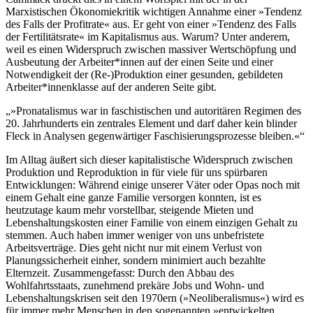
Marxistischen Ökonomiekritik wichtigen Annahme einer »Tendenz
des Falls der Profitrate« aus. Er geht von einer »Tendenz des Falls
der Fertilitätsrate« im Kapitalismus aus. Warum? Unter anderem,
weil es einen Widerspruch zwischen massiver Wertschöpfung und
Ausbeutung der Arbeiter*innen auf der einen Seite und einer
Notwendigkeit der (Re-)Produktion einer gesunden, gebildeten
Arbeiter*innenklasse auf der anderen Seite gibt.
»Pronatalismus war in faschistischen und autoritären Regimen des
20. Jahrhunderts ein zentrales Element und darf daher kein blinder
Fleck in Analysen gegenwärtiger Faschisierungsprozesse bleiben.«
Im Alltag äußert sich dieser kapitalistische Widerspruch zwischen
Produktion und Reproduktion in für viele für uns spürbaren
Entwicklungen: Während einige unserer Väter oder Opas noch mit
einem Gehalt eine ganze Familie versorgen konnten, ist es
heutzutage kaum mehr vorstellbar, steigende Mieten und
Lebenshaltungskosten einer Familie von einem einzigen Gehalt zu
stemmen. Auch haben immer weniger von uns unbefristete
Arbeitsverträge. Dies geht nicht nur mit einem Verlust von
Planungssicherheit einher, sondern minimiert auch bezahlte
Elternzeit. Zusammengefasst: Durch den Abbau des
Wohlfahrtsstaats, zunehmend prekäre Jobs und Wohn- und
Lebenshaltungskrisen seit den 1970ern (»Neoliberalismus«) wird es
für immer mehr Menschen in den sogenannten »entwickelten