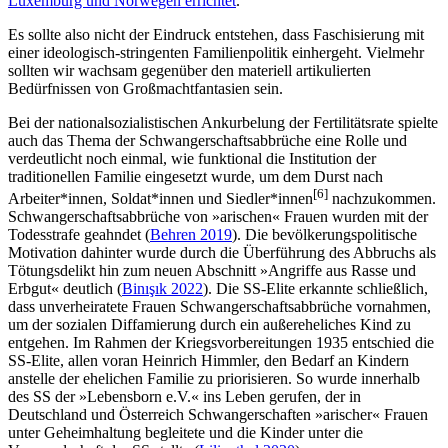
Luxemburg und Norwegen errichtet
.
Es sollte also nicht der Eindruck entstehen, dass Faschisierung mit
einer ideologisch-stringenten Familienpolitik einhergeht. Vielmehr
sollten wir wachsam gegenüber den materiell artikulierten
Bedürfnissen von Großmachtfantasien sein.
Bei der nationalsozialistischen Ankurbelung der Fertilitätsrate spielte
auch das Thema der Schwangerschaftsabbrüche eine Rolle und
verdeutlicht noch einmal, wie funktional die Institution der
traditionellen Familie eingesetzt wurde, um dem Durst nach
[
6
]
Arbeiter*innen, Soldat*innen und Siedler*innen
nachzukommen.
Schwangerschaftsabbrüche von »arischen« Frauen wurden mit der
Todesstrafe geahndet (
Behren 2019
). Die bevölkerungspolitische
Motivation dahinter wurde durch die Überführung des Abbruchs als
Tötungsdelikt hin zum neuen Abschnitt »Angriffe aus Rasse und
Erbgut« deutlich (
Binışık 2022
). Die SS-Elite erkannte schließlich,
dass unverheiratete Frauen Schwangerschaftsabbrüche vornahmen,
um der sozialen Diffamierung durch ein außereheliches Kind zu
entgehen. Im Rahmen der Kriegsvorbereitungen 1935 entschied die
SS-Elite, allen voran Heinrich Himmler, den Bedarf an Kindern
anstelle der ehelichen Familie zu priorisieren. So wurde innerhalb
des SS der »Lebensborn e.V.« ins Leben gerufen, der in
Deutschland und Österreich Schwangerschaften »arischer« Frauen
unter Geheimhaltung begleitete und die Kinder unter die