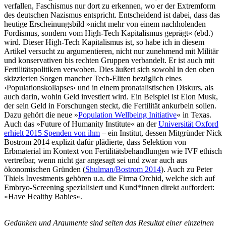
verfallen, Faschismus nur dort zu erkennen, wo er der Extremform
des deutschen Nazismus entspricht. Entscheidend ist dabei, dass das
heutige Erscheinungsbild »nicht mehr von einem nachholenden
Fordismus, sondern vom High-Tech Kapitalismus geprägt« (ebd.)
wird. Dieser High-Tech Kapitalismus ist, so habe ich in diesem
Artikel versucht zu argumentieren, nicht nur zunehmend mit Militär
und konservativen bis rechten Gruppen verbandelt. Er ist auch mit
Fertilitätspolitiken verwoben. Dies äußert sich sowohl in den oben
skizzierten Sorgen mancher Tech-Eliten bezüglich eines
›Populationskollapses‹ und in einem pronatalistischen Diskurs, als
auch darin, wohin Geld investiert wird. Ein Beispiel ist Elon Musk,
der sein Geld in Forschungen steckt, die Fertilität ankurbeln sollen.
Dazu gehört die neue »
Population Wellbeing Initiative
« in Texas.
Auch das »Future of Humanity Institute« an der
Universität Oxford
erhielt 2015 Spenden von ihm
– ein Institut, dessen Mitgründer Nick
Bostrom 2014 explizit dafür plädierte, dass Selektion von
Erbmaterial im Kontext von Fertilitätsbehandlungen wie IVF ethisch
vertretbar, wenn nicht gar angesagt sei und zwar auch aus
ökonomischen Gründen (
Shulman/Bostrom 2014
). Auch zu Peter
Thiels Investments gehören u.a. die Firma Orchid, welche sich auf
Embryo-Screening spezialisiert und Kund*innen direkt auffordert:
»Have Healthy Babies«.
Gedanken und Argumente sind selten das Resultat einer einzelnen