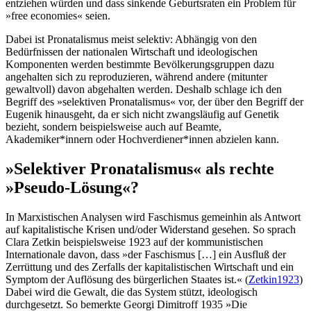
entziehen würden und dass sinkende Geburtsraten ein Problem für
»free economies« seien.
Dabei ist Pronatalismus meist selektiv: Abhängig von den
Bedürfnissen der nationalen Wirtschaft und ideologischen
Komponenten werden bestimmte Bevölkerungsgruppen dazu
angehalten sich zu reproduzieren, während andere (mitunter
gewaltvoll) davon abgehalten werden. Deshalb schlage ich den
Begriff des »selektiven Pronatalismus« vor, der über den Begriff der
Eugenik hinausgeht, da er sich nicht zwangsläufig auf Genetik
bezieht, sondern beispielsweise auch auf Beamte,
Akademiker*innern oder Hochverdiener*innen abzielen kann.
»Selektiver Pronatalismus« als rechte
»Pseudo-Lösung«?
In Marxistischen Analysen wird Faschismus gemeinhin als Antwort
auf kapitalistische Krisen und/oder Widerstand gesehen. So sprach
Clara Zetkin beispielsweise 1923 auf der kommunistischen
Internationale davon, dass »der Faschismus […] ein Ausfluß der
Zerrüttung und des Zerfalls der kapitalistischen Wirtschaft und ein
Symptom der Auflösung des bürgerlichen Staates ist.« (
Zetkin1923
)
Dabei wird die Gewalt, die das System stützt, ideologisch
durchgesetzt. So bemerkte Georgi Dimitroff 1935 »Die