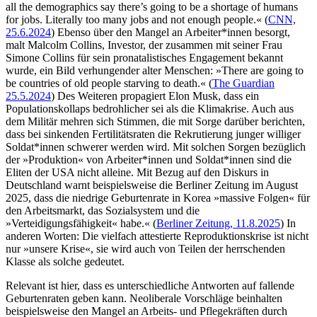
all the demographics say there’s going to be a shortage of humans
for jobs. Literally too many jobs and not enough people.« (
CNN,
25.6.2024
) Ebenso über den Mangel an Arbeiter*innen besorgt,
malt Malcolm Collins, Investor, der zusammen mit seiner Frau
Simone Collins für sein pronatalistisches Engagement bekannt
wurde, ein Bild verhungender alter Menschen: »There are going to
be countries of old people starving to death.« (
The Guardian
25.5.2024
) Des Weiteren propagiert Elon Musk, dass ein
Populationskollaps bedrohlicher sei als die Klimakrise. Auch aus
dem Militär mehren sich Stimmen, die mit Sorge darüber berichten,
dass bei sinkenden Fertilitätsraten die Rekrutierung junger williger
Soldat*innen schwerer werden wird. Mit solchen Sorgen bezüglich
der »Produktion« von Arbeiter*innen und Soldat*innen sind die
Eliten der USA nicht alleine. Mit Bezug auf den Diskurs in
Deutschland warnt beispielsweise die Berliner Zeitung im August
2025, dass die niedrige Geburtenrate in Korea »massive Folgen« für
den Arbeitsmarkt, das Sozialsystem und die
»Verteidigungsfähigkeit« habe.« (
Berliner Zeitung, 11.8.2025
) In
anderen Worten: Die vielfach attestierte Reproduktionskrise ist nicht
nur »unsere Krise«, sie wird auch von Teilen der herrschenden
Klasse als solche gedeutet.
Relevant ist hier, dass es unterschiedliche Antworten auf fallende
Geburtenraten geben kann. Neoliberale Vorschläge beinhalten
beispielsweise den Mangel an Arbeits- und Pflegekräften durch