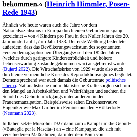
bekommen.« (
Heinrich Himmler, Posen-
Rede 1943
)
Ähnlich wie heute waren auch die Jahre vor dem
Nationalsozialismus in Europa durch einen Geburtenrückgang
gezeichnet – von 4 Kindern pro Frau in den Nuller Jahren des 20.
Jahrhundert auf 1,7 im Jahr 1933. Der erste Weltkrieg bedeutete
außerdem, dass das Bevölkerungswachstum des sogenannten
»ersten demographischen Übergangs« seit den 1850er Jahren
(welches durch geringere Kindersterblichkeit und höhere
Lebenserwartung zustande gekommen war) ausgebremst wurde
(
Bujard 2022
). Die Wirtschaftskrise von 1929 wurde also auch
durch eine vermeintliche Krise des Reproduktionsregimes begleitet.
Dementsprechend war auch damals die Geburtenrate
politisches
Thema
: Nationalistische und militaristische Kräfte sorgten sich um
den Mangel an Arbeitskräften und Wehrfähigen und suchten die
Schuld des Geburtenrückgangs unter anderem in der
Frauenemanzipation. Beispielsweise sahen Erzkonservative
Eugeniker wie Max Gruber im Feminismus den »Völkertod«
(
Neumann 2023
).
In Italien setzte Mussolini 1927 dann zum »Kampf um die Geburt«
(»Battaglia per la Nascita«) an – eine Kampagne, die sich mit
verschiedenen Maßnahmen, darunter dem Bann von