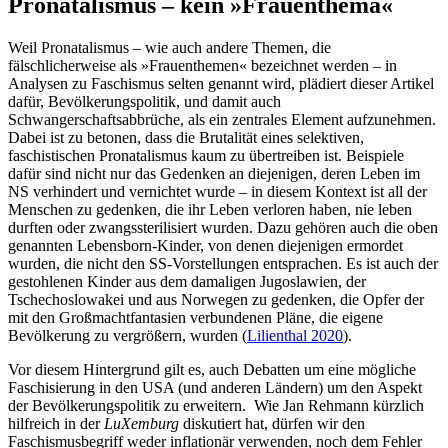
Pronatalismus – kein »Frauenthema«
Weil Pronatalismus – wie auch andere Themen, die
fälschlicherweise als »Frauenthemen« bezeichnet werden – in
Analysen zu Faschismus selten genannt wird, plädiert dieser Artikel
dafür, Bevölkerungspolitik, und damit auch
Schwangerschaftsabbrüche, als ein zentrales Element aufzunehmen.
Dabei ist zu betonen, dass die Brutalität eines selektiven,
faschistischen Pronatalismus kaum zu übertreiben ist. Beispiele
dafür sind nicht nur das Gedenken an diejenigen, deren Leben im
NS verhindert und vernichtet wurde – in diesem Kontext ist all der
Menschen zu gedenken, die ihr Leben verloren haben, nie leben
durften oder zwangssterilisiert wurden. Dazu gehören auch die oben
genannten Lebensborn-Kinder, von denen diejenigen ermordet
wurden, die nicht den SS-Vorstellungen entsprachen. Es ist auch der
gestohlenen Kinder aus dem damaligen Jugoslawien, der
Tschechoslowakei und aus Norwegen zu gedenken, die Opfer der
mit den Großmachtfantasien verbundenen Pläne, die eigene
Bevölkerung zu vergrößern, wurden (
Lilienthal 2020
).
Vor diesem Hintergrund gilt es, auch Debatten um eine mögliche
Faschisierung in den USA (und anderen Ländern) um den Aspekt
der Bevölkerungspolitik zu erweitern. Wie Jan Rehmann kürzlich
hilfreich in der
LuXemburg
diskutiert hat, dürfen wir den
Faschismusbegriff weder inflationär verwenden, noch dem Fehler