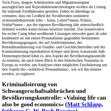
Tech-Fixes, längere Arbeitszeiten und Migrationsregime
auszugleichen und Reproduktionstechnologien werden als Lösung
für sinkende Fertilitätsraten gesehen. Dabei ist allerdings zu
vermuten, dass ein Großteil der Neoliberalen zumindest
systemstabilisierende Jobs – Justiz, Lehrer*innen, Polizei,
Soldat*innen – aus der eigenen Bevölkerung (die unterschiedlich
definiert werden kann) heraus besetzen möchte. Das konservative
bis rechte Camp lehnt neoliberale Lösungen entweder ganz ab oder
kombiniert sie mit einem Pronatalismus gegenüber bestimmten
Bevölkerungsgruppen, der auf Antifeminismus, der
Retraditionalisierung von Familie- und Geschlechterrollen und der
Kriminalisierung reproduktiver Körper und deren Autonomie fußt.
Dementsprechend lohnt es, den Aspekt der Bevölkerungskontrolle
zu eruieren, als auch einen Blick in den historischen Nazismus in
Europa zu werfen, um Analysen einer möglichen Faschisierung um
den Aspekt des »selektiven Pronatalismus«, wie wir ihn nennen
werden, zu ergänzen.
Kriminalisierung von
Schwangerschaftsabbrüchen und
Bevölkerungskontrolle: »Valuing life can
also be good economics« (
Matt Schlapp,
früherer G. W. Bush Berater
)