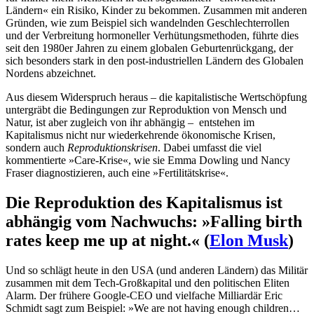
Ländern« ein Risiko, Kinder zu bekommen. Zusammen mit anderen
Gründen, wie zum Beispiel sich wandelnden Geschlechterrollen
und der Verbreitung hormoneller Verhütungsmethoden, führte dies
seit den 1980er Jahren zu einem globalen Geburtenrückgang, der
sich besonders stark in den post-industriellen Ländern des Globalen
Nordens abzeichnet.
Aus diesem Widerspruch heraus – die kapitalistische Wertschöpfung
untergräbt die Bedingungen zur Reproduktion von Mensch und
Natur, ist aber zugleich von ihr abhängig – entstehen im
Kapitalismus nicht nur wiederkehrende ökonomische Krisen,
sondern auch
Reproduktionskrisen
. Dabei umfasst die viel
kommentierte »Care-Krise«, wie sie Emma Dowling und Nancy
Fraser diagnostizieren, auch eine »Fertilitätskrise«.
Die Reproduktion des Kapitalismus ist
abhängig vom Nachwuchs: »Falling birth
rates keep me up at night.« (
Elon Musk
)
Und so schlägt heute in den USA (und anderen Ländern) das Militär
zusammen mit dem Tech-Großkapital und den politischen Eliten
Alarm. Der frühere Google-CEO und vielfache Milliardär Eric
Schmidt sagt zum Beispiel: »We are not having enough children…