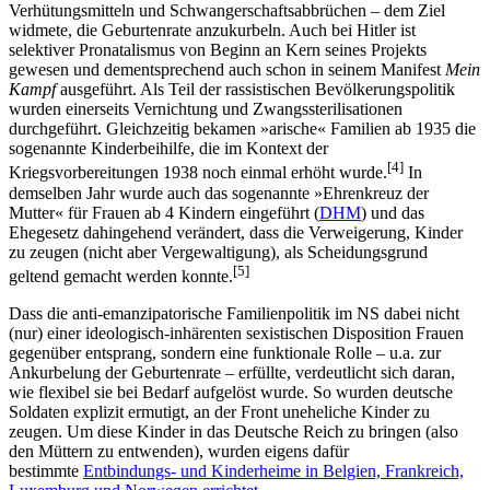
Verhütungsmitteln und Schwangerschaftsabbrüchen – dem Ziel
widmete, die Geburtenrate anzukurbeln. Auch bei Hitler ist
selektiver Pronatalismus von Beginn an Kern seines Projekts
gewesen und dementsprechend auch schon in seinem Manifest
Mein
Kampf
ausgeführt. Als Teil der rassistischen Bevölkerungspolitik
wurden einerseits Vernichtung und Zwangssterilisationen
durchgeführt. Gleichzeitig bekamen »arische« Familien ab 1935 die
sogenannte Kinderbeihilfe, die im Kontext der
[
4
]
Kriegsvorbereitungen 1938 noch einmal erhöht wurde.
In
demselben Jahr wurde auch das sogenannte »Ehrenkreuz der
Mutter« für Frauen ab 4 Kindern eingeführt (
DHM
) und das
Ehegesetz dahingehend verändert, dass die Verweigerung, Kinder
zu zeugen (nicht aber Vergewaltigung), als Scheidungsgrund
[
5
]
geltend gemacht werden konnte.
Dass die anti-emanzipatorische Familienpolitik im NS dabei nicht
(nur) einer ideologisch-inhärenten sexistischen Disposition Frauen
gegenüber entsprang, sondern eine funktionale Rolle – u.a. zur
Ankurbelung der Geburtenrate – erfüllte, verdeutlicht sich daran,
wie flexibel sie bei Bedarf aufgelöst wurde. So wurden deutsche
Soldaten explizit ermutigt, an der Front uneheliche Kinder zu
zeugen. Um diese Kinder in das Deutsche Reich zu bringen (also
den Müttern zu entwenden), wurden eigens dafür
bestimmte
Entbindungs- und Kinderheime in Belgien, Frankreich,