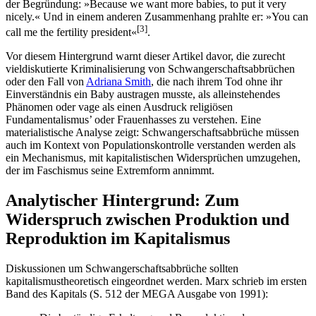
der Begründung: »Because we want more babies, to put it very
nicely.« Und in einem anderen Zusammenhang prahlte er: »You can
[
3
]
call me the fertility president«
.
Vor diesem Hintergrund warnt dieser Artikel davor, die zurecht
vieldiskutierte Kriminalisierung von Schwangerschaftsabbrüchen
oder den Fall von
Adriana Smith
, die nach ihrem Tod ohne ihr
Einverständnis ein Baby austragen musste, als alleinstehendes
Phänomen oder vage als einen Ausdruck religiösen
Fundamentalismus’ oder Frauenhasses zu verstehen. Eine
materialistische Analyse zeigt: Schwangerschaftsabbrüche müssen
auch im Kontext von Populationskontrolle verstanden werden als
ein Mechanismus, mit kapitalistischen Widersprüchen umzugehen,
der im Faschismus seine Extremform annimmt.
Analytischer Hintergrund: Zum
Widerspruch zwischen Produktion und
Reproduktion im Kapitalismus
Diskussionen um Schwangerschaftsabbrüche sollten
kapitalismustheoretisch eingeordnet werden. Marx schrieb im ersten
Band des Kapitals (S. 512 der MEGA Ausgabe von 1991):