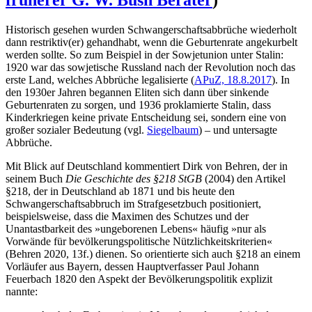
Historisch gesehen wurden Schwangerschaftsabbrüche wiederholt
dann restriktiv(er) gehandhabt, wenn die Geburtenrate angekurbelt
werden sollte. So zum Beispiel in der Sowjetunion unter Stalin:
1920 war das sowjetische Russland nach der Revolution noch das
erste Land, welches Abbrüche legalisierte (
APuZ, 18.8.2017
). In
den 1930er Jahren begannen Eliten sich dann über sinkende
Geburtenraten zu sorgen, und 1936 proklamierte Stalin, dass
Kinderkriegen keine private Entscheidung sei, sondern eine von
großer sozialer Bedeutung (vgl.
Siegelbaum
) – und untersagte
Abbrüche.
Mit Blick auf Deutschland kommentiert Dirk von Behren, der in
seinem Buch
Die Geschichte des §218 StGB
(2004) den Artikel
§218, der in Deutschland ab 1871 und bis heute den
Schwangerschaftsabbruch im Strafgesetzbuch positioniert,
beispielsweise, dass die Maximen des Schutzes und der
Unantastbarkeit des »ungeborenen Lebens« häufig »nur als
Vorwände für bevölkerungspolitische Nützlichkeitskriterien«
(Behren 2020, 13f.) dienen. So orientierte sich auch §218 an einem
Vorläufer aus Bayern, dessen Hauptverfasser Paul Johann
Feuerbach 1820 den Aspekt der Bevölkerungspolitik explizit
nannte: