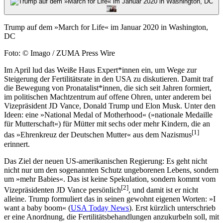
Trump auf dem »March for Life« im Januar 2020 in Washington,
DC
Foto: © Imago / ZUMA Press Wire
Im April lud das Weiße Haus Expert*innen ein, um Wege zur
Steigerung der Fertilitätsrate in den USA zu diskutieren. Damit traf
die Bewegung von Pronatalist*innen, die sich seit Jahren formiert,
im politischen Machtzentrum auf offene Ohren, unter anderem bei
Vizepräsident JD Vance, Donald Trump und Elon Musk. Unter den
Ideen: eine »National Medal of Motherhood« (»nationale Medaille
für Mutterschaft«) für Mütter mit sechs oder mehr Kindern, die an
[
1
]
das »Ehrenkreuz der Deutschen Mutter« aus dem Nazismus
erinnert.
Das Ziel der neuen US-amerikanischen Regierung: Es geht nicht
nicht nur um den sogenannten Schutz ungeborenen Lebens, sondern
um »mehr Babies«. Das ist keine Spekulation, sondern kommt vom
[
2
]
Vizepräsidenten JD Vance persönlich
, und damit ist er nicht
alleine. Trump formuliert das in seinen gewohnt eigenen Worten: »I
want a baby boom« (
USA Today News
). Erst kürzlich unterschrieb
er eine Anordnung, die Fertilitätsbehandlungen anzukurbeln soll, mit