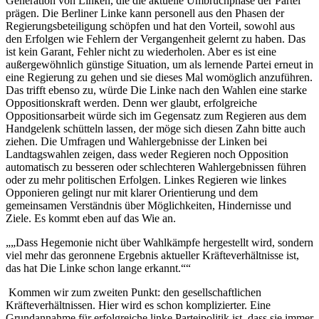
Generation von Linken, die die aktuelle Umbruchphase der Partei
prägen. Die Berliner Linke kann personell aus den Phasen der
Regierungsbeteiligung schöpfen und hat den Vorteil, sowohl aus
den Erfolgen wie Fehlern der Vergangenheit gelernt zu haben. Das
ist kein Garant, Fehler nicht zu wiederholen. Aber es ist eine
außergewöhnlich günstige Situation, um als lernende Partei erneut in
eine Regierung zu gehen und sie dieses Mal womöglich anzuführen.
Das trifft ebenso zu, würde Die Linke nach den Wahlen eine starke
Oppositionskraft werden. Denn wer glaubt, erfolgreiche
Oppositionsarbeit würde sich im Gegensatz zum Regieren aus dem
Handgelenk schütteln lassen, der möge sich diesen Zahn bitte auch
ziehen. Die Umfragen und Wahlergebnisse der Linken bei
Landtagswahlen zeigen, dass weder Regieren noch Opposition
automatisch zu besseren oder schlechteren Wahlergebnissen führen
oder zu mehr politischen Erfolgen. Linkes Regieren wie linkes
Opponieren gelingt nur mit klarer Orientierung und dem
gemeinsamen Verständnis über Möglichkeiten, Hindernisse und
Ziele. Es kommt eben auf das Wie an.
„Dass Hegemonie nicht über Wahlkämpfe hergestellt wird, sondern
viel mehr das geronnene Ergebnis aktueller Kräfteverhältnisse ist,
das hat Die Linke schon lange erkannt.“
Kommen wir zum zweiten Punkt: den gesellschaftlichen
Kräfteverhältnissen. Hier wird es schon komplizierter. Eine
Grundannahme für erfolgreiche linke Parteipolitik ist, dass sie immer