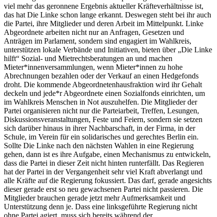
viel mehr das geronnene Ergebnis aktueller Kräfteverhältnisse ist,
das hat Die Linke schon lange erkannt. Deswegen steht bei ihr auch
die Partei, ihre Mitglieder und deren Arbeit im Mittelpunkt. Linke
Abgeordnete arbeiten nicht nur an Anfragen, Gesetzen und
Anträgen im Parlament, sondern sind engagiert im Wahlkreis,
unterstützen lokale Verbände und Initiativen, bieten über „Die Linke
hilft“ Sozial- und Mietrechtsberatungen an und machen
Mieter*innenversammlungen, wenn Mieter*innen zu hohe
Abrechnungen bezahlen oder der Verkauf an einen Hedgefonds
droht. Die kommende Abgeordnetenhausfraktion wird ihr Gehalt
deckeln und jede*r Abgeordnete einen Sozialfonds einrichten, um
im Wahlkreis Menschen in Not auszuhelfen. Die Mitglieder der
Partei organisieren nicht nur die Parteiarbeit, Treffen, Lesungen,
Diskussionsveranstaltungen, Feste und Feiern, sondern sie setzen
sich darüber hinaus in ihrer Nachbarschaft, in der Firma, in der
Schule, im Verein für ein solidarisches und gerechtes Berlin ein.
Sollte Die Linke nach den nächsten Wahlen in eine Regierung
gehen, dann ist es ihre Aufgabe, einen Mechanismus zu entwickeln,
dass die Partei in dieser Zeit nicht hinten runterfällt. Das Regieren
hat der Partei in der Vergangenheit sehr viel Kraft abverlangt und
alle Kräfte auf die Regierung fokussiert. Das darf, gerade angesichts
dieser gerade erst so neu gewachsenen Partei nicht passieren. Die
Mitglieder brauchen gerade jetzt mehr Aufmerksamkeit und
Unterstützung denn je. Dass eine linksgeführte Regierung nicht
ohne Partei agiert, muss sich bereits während der