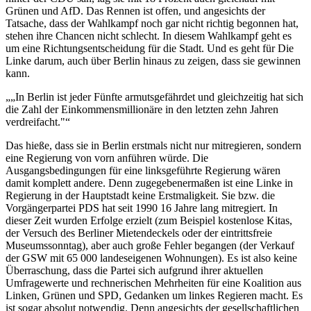
Grünen und AfD. Das Rennen ist offen, und angesichts der
Tatsache, dass der Wahlkampf noch gar nicht richtig begonnen hat,
stehen ihre Chancen nicht schlecht. In diesem Wahlkampf geht es
um eine Richtungsentscheidung für die Stadt. Und es geht für Die
Linke darum, auch über Berlin hinaus zu zeigen, dass sie gewinnen
kann.
„In Berlin ist jeder Fünfte armutsgefährdet und gleichzeitig hat sich
die Zahl der Einkommensmillionäre in den letzten zehn Jahren
verdreifacht."
Das hieße, dass sie in Berlin erstmals nicht nur mitregieren, sondern
eine Regierung von vorn anführen würde. Die
Ausgangsbedingungen für eine linksgeführte Regierung wären
damit komplett andere. Denn zugegebenermaßen ist eine Linke in
Regierung in der Hauptstadt keine Erstmaligkeit. Sie bzw. die
Vorgängerpartei PDS hat seit 1990 16 Jahre lang mitregiert. In
dieser Zeit wurden Erfolge erzielt (zum Beispiel kostenlose Kitas,
der Versuch des Berliner Mietendeckels oder der eintrittsfreie
Museumssonntag), aber auch große Fehler begangen (der Verkauf
der GSW mit 65 000 landeseigenen Wohnungen). Es ist also keine
Überraschung, dass die Partei sich aufgrund ihrer aktuellen
Umfragewerte und rechnerischen Mehrheiten für eine Koalition aus
Linken, Grünen und SPD, Gedanken um linkes Regieren macht. Es
ist sogar absolut notwendig. Denn angesichts der gesellschaftlichen