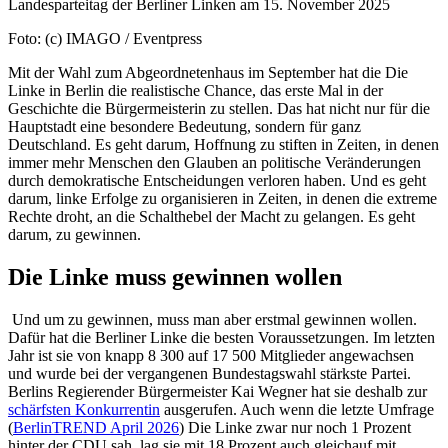
Landesparteitag der Berliner Linken am 15. November 2025
Foto: (c) IMAGO / Eventpress
Mit der Wahl zum Abgeordnetenhaus im September hat die Die
Linke in Berlin die realistische Chance, das erste Mal in der
Geschichte die Bürgermeisterin zu stellen. Das hat nicht nur für die
Hauptstadt eine besondere Bedeutung, sondern für ganz
Deutschland. Es geht darum, Hoffnung zu stiften in Zeiten, in denen
immer mehr Menschen den Glauben an politische Veränderungen
durch demokratische Entscheidungen verloren haben. Und es geht
darum, linke Erfolge zu organisieren in Zeiten, in denen die extreme
Rechte droht, an die Schalthebel der Macht zu gelangen. Es geht
darum, zu gewinnen.
Die Linke muss gewinnen wollen
Und um zu gewinnen, muss man aber erstmal gewinnen wollen.
Dafür hat die Berliner Linke die besten Voraussetzungen. Im letzten
Jahr ist sie von knapp 8 300 auf 17 500 Mitglieder angewachsen
und wurde bei der vergangenen Bundestagswahl stärkste Partei.
Berlins Regierender Bürgermeister Kai Wegner hat sie deshalb zur
schärfsten Konkurrentin
ausgerufen. Auch wenn die letzte Umfrage
(
BerlinTREND April 2026
) Die Linke zwar nur noch 1 Prozent
hinter der CDU sah, lag sie mit 18 Prozent auch gleichauf mit