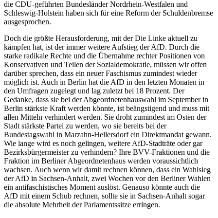
die CDU-geführten Bundesländer Nordrhein-Westfalen und
Schleswig-Holstein haben sich für eine Reform der Schuldenbremse
ausgesprochen.
Doch die größte Herausforderung, mit der Die Linke aktuell zu
kämpfen hat, ist der immer weitere Aufstieg der AfD. Durch die
starke radikale Rechte und die Übernahme rechter Positionen von
Konservativen und Teilen der Sozialdemokratie, müssen wir offen
darüber sprechen, dass ein neuer Faschismus zumindest wieder
möglich ist. Auch in Berlin hat die AfD in den letzten Monaten in
den Umfragen zugelegt und lag zuletzt bei 18 Prozent. Der
Gedanke, dass sie bei der Abgeordnetenhauswahl im September in
Berlin stärkste Kraft werden könnte, ist beängstigend und muss mit
allen Mitteln verhindert werden. Sie droht zumindest im Osten der
Stadt stärkste Partei zu werden, wo sie bereits bei der
Bundestagswahl in Marzahn-Hellersdorf ein Direktmandat gewann.
Wie lange wird es noch gelingen, weitere AfD-Stadträte oder gar
Bezirksbürgermeister zu verhindern? Ihre BVV-Fraktionen und die
Fraktion im Berliner Abgeordnetenhaus werden voraussichtlich
wachsen. Auch wenn wir damit rechnen können, dass ein Wahlsieg
der AfD in Sachsen-Anhalt, zwei Wochen vor den Berliner Wahlen
ein antifaschistisches Moment auslöst. Genauso könnte auch die
AfD mit einem Schub rechnen, sollte sie in Sachsen-Anhalt sogar
die absolute Mehrheit der Parlamentssitze erringen.