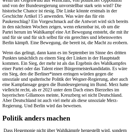
wenn der Gegenwind aus Wirtschaft, von politischer Opposition
und von der Bundesregierung unvorstellbar stark sein wird? Die
historische Chance ist riesig. Die Linke könnte erstmals in der
Geschichte Artikel 15 anwenden. Was wäre das für ein
Paukenschlag? Ein Vorgeschmack auf die Antwort wird sich bereits
in den nächsten Wochen zeigen, wenn erkennbar ist, ob um die
Partei herum im Wahlkampf eine Art Bewegung entsteht, die mit ihr
und für sie und für sich selbst für ein gerechtes und lebenswertes
Berlin kämpft. Eine Bewegung, die bereit ist, die Macht zu erobern.
Wenn das gelingt, dann kann es im September im Sinne des dritten
Punktes tatsächlich zu einem Sieg der Linken in der Hauptstadt
kommen. Ein Sieg, der mehr ist als das Ergebnis des Wahlkampfes
einer Partei oder das Talent einer Bürgermeisterkandidatin. Es wäre
ein Sieg, den die Berliner*innen erringen würden gegen die
unsoziale und spalterische Politik der Wegner-Regierung, aber auch
eine Kampfansage gegen die Bundesregierung im Bund. Merz hatte
vielleicht recht, als er 2023 unter dem Dach eines Bierzeltes im
bayerischen Gillamoos meinte, Kreuzberg sei nicht Deutschland.
Aber Deutschland ist auch viel mehr als diese unsoziale Merz-
Regierung. Und Berlin wird das beweisen.
Politik anders machen
Dass Hegemonie nicht über Wahlkämpfe hergestellt wird, sondern