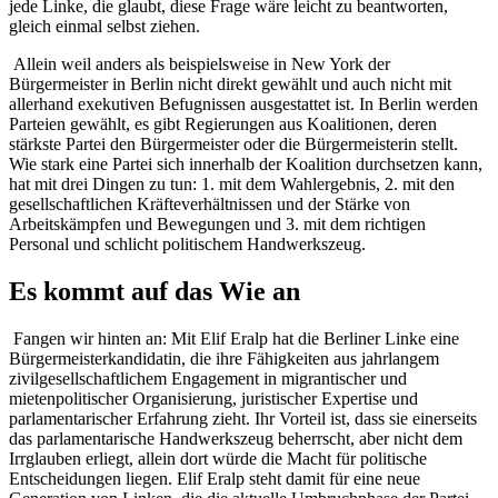
jede Linke, die glaubt, diese Frage wäre leicht zu beantworten,
gleich einmal selbst ziehen.
Allein weil anders als beispielsweise in New York der
Bürgermeister in Berlin nicht direkt gewählt und auch nicht mit
allerhand exekutiven Befugnissen ausgestattet ist. In Berlin werden
Parteien gewählt, es gibt Regierungen aus Koalitionen, deren
stärkste Partei den Bürgermeister oder die Bürgermeisterin stellt.
Wie stark eine Partei sich innerhalb der Koalition durchsetzen kann,
hat mit drei Dingen zu tun: 1. mit dem Wahlergebnis, 2. mit den
gesellschaftlichen Kräfteverhältnissen und der Stärke von
Arbeitskämpfen und Bewegungen und 3. mit dem richtigen
Personal und schlicht politischem Handwerkszeug.
Es kommt auf das Wie an
Fangen wir hinten an: Mit Elif Eralp hat die Berliner Linke eine
Bürgermeisterkandidatin, die ihre Fähigkeiten aus jahrlangem
zivilgesellschaftlichem Engagement in migrantischer und
mietenpolitischer Organisierung, juristischer Expertise und
parlamentarischer Erfahrung zieht. Ihr Vorteil ist, dass sie einerseits
das parlamentarische Handwerkszeug beherrscht, aber nicht dem
Irrglauben erliegt, allein dort würde die Macht für politische
Entscheidungen liegen. Elif Eralp steht damit für eine neue