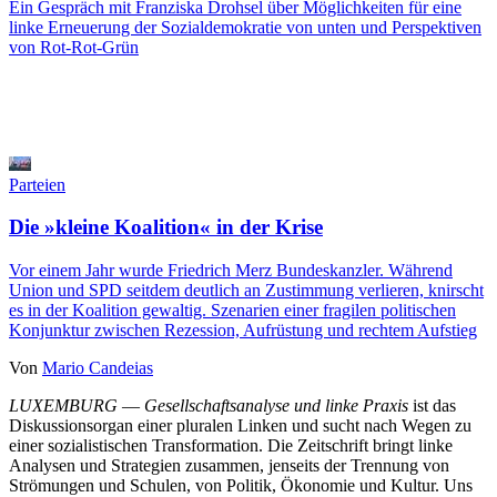
Ein Gespräch mit Franziska Drohsel über Möglichkeiten für eine
linke Erneuerung der Sozialdemokratie von unten und Perspektiven
von Rot-Rot-Grün
Parteien
Die »kleine Koalition« in der Krise
Vor einem Jahr wurde Friedrich Merz Bundeskanzler. Während
Union und SPD seitdem deutlich an Zustimmung verlieren, knirscht
es in der Koalition gewaltig. Szenarien einer fragilen politischen
Konjunktur zwischen Rezession, Aufrüstung und rechtem Aufstieg
Von
Mario Candeias
LUXEMBURG
—
Gesellschaftsanalyse und linke Praxis
ist das
Diskussionsorgan einer pluralen Linken und sucht nach Wegen zu
einer sozialistischen Transformation. Die Zeitschrift bringt linke
Analysen und Strategien zusammen, jenseits der Trennung von
Strömungen und Schulen, von Politik, Ökonomie und Kultur. Uns