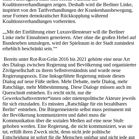
Koalitionsverhandlungen zeigen. Deshalb wird die Berliner Linke,
inspiriert von den Tarifverhandlungen der Krankenhausbewegung,
neue Formen demokratischer Rückkopplung während
Koalitionsverhandlungen vorbereiten.
„Mit der Einführung einer Luxusvillensteuer will die Berliner
Linke mehr Einnahmen generieren. Aber ohne die großen Hebel auf
Bundeseben umzulegen, wird der Spielraum in der Stadt zumindest
erheblich beschränkt sein.“
Bereits unter Rot-Rot-Grün 2016 bis 2021 gehörte eine neue Art
des Dialogs zwischen Regierung und Bevölkerung und organisierter
Zivilgesellschaft zu ihrem Selbstverständnis und wurde neue
Regierungspraxis. Eine linksgeführte Regierung müsste diesen
Dialog auf neue Füße stellen. Mehr Debatte, mehr Dialog, mehr
Ratschläge, mehr Mitbestimmung. Diese Dialoge müssen auch im
Querschnitt entstehen. Es reicht nicht, nur die
Gewerkschaftsvertreter*innen oder mietenpolitische Akteure jeweils
für sich einzuladen. Es müssten „Ratschläge für ein bezahlbares
Berlin“ entstehen. Die Bürgermeisterin selbst muss permanent mit
der Bevölkerung kommunizieren und dabei muss die
Kommunikation über die sozialen Medien auf eine neue Stufe
gehoben werden. Eine Regierung, die nicht kommuniziert, was sie
tut, erfüllt ihren Zweck nicht, denn nicht jede politische
Entscheidung ist sofort für die Menschen spürbar und nicht jede gut