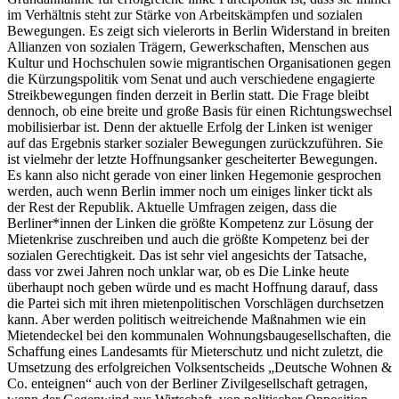
im Verhältnis steht zur Stärke von Arbeitskämpfen und sozialen
Bewegungen. Es zeigt sich vielerorts in Berlin Widerstand in breiten
Allianzen von sozialen Trägern, Gewerkschaften, Menschen aus
Kultur und Hochschulen sowie migrantischen Organisationen gegen
die Kürzungspolitik vom Senat und auch verschiedene engagierte
Streikbewegungen finden derzeit in Berlin statt. Die Frage bleibt
dennoch, ob eine breite und große Basis für einen Richtungswechsel
mobilisierbar ist. Denn der aktuelle Erfolg der Linken ist weniger
auf das Ergebnis starker sozialer Bewegungen zurückzuführen. Sie
ist vielmehr der letzte Hoffnungsanker gescheiterter Bewegungen.
Es kann also nicht gerade von einer linken Hegemonie gesprochen
werden, auch wenn Berlin immer noch um einiges linker tickt als
der Rest der Republik. Aktuelle Umfragen zeigen, dass die
Berliner*innen der Linken die größte Kompetenz zur Lösung der
Mietenkrise zuschreiben und auch die größte Kompetenz bei der
sozialen Gerechtigkeit. Das ist sehr viel angesichts der Tatsache,
dass vor zwei Jahren noch unklar war, ob es Die Linke heute
überhaupt noch geben würde und es macht Hoffnung darauf, dass
die Partei sich mit ihren mietenpolitischen Vorschlägen durchsetzen
kann. Aber werden politisch weitreichende Maßnahmen wie ein
Mietendeckel bei den kommunalen Wohnungsbaugesellschaften, die
Schaffung eines Landesamts für Mieterschutz und nicht zuletzt, die
Umsetzung des erfolgreichen Volksentscheids „Deutsche Wohnen &
Co. enteignen“ auch von der Berliner Zivilgesellschaft getragen,