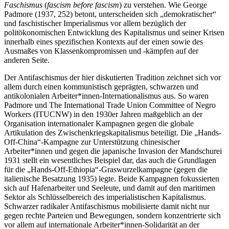
Faschismus
(
fascism before fascism
) zu verstehen. Wie George
Padmore (1937, 252) betont, unterscheiden sich „demokratischer“
und faschistischer Imperialismus vor allem bezüglich der
politökonomischen Entwicklung des Kapitalismus und seiner Krisen
innerhalb eines spezifischen Kontexts auf der einen sowie des
Ausmaßes von Klassenkompromissen und -kämpfen auf der
anderen Seite.
Der Antifaschismus der hier diskutierten Tradition zeichnet sich vor
allem durch einen kommunistisch geprägten, schwarzen und
antikolonialen Arbeiter*innen-Internationalismus aus. So waren
Padmore und The International Trade Union Committee of Negro
Workers (ITUCNW) in den 1930er Jahren maßgeblich an der
Organisation internationaler Kampagnen gegen die globale
Artikulation des Zwischenkriegskapitalismus beteiligt. Die „Hands-
Off-China“-Kampagne zur Unterstützung chinesischer
Arbeiter*innen und gegen die japanische Invasion der Mandschurei
1931 stellt ein wesentliches Beispiel dar, das auch die Grundlagen
für die „Hands-Off-Ethiopia“-Graswurzelkampagne (gegen die
italienische Besatzung 1935) legte. Beide Kampagnen fokussierten
sich auf Hafenarbeiter und Seeleute, und damit auf den maritimen
Sektor als Schlüsselbereich des imperialistischen Kapitalismus.
Schwarzer radikaler Antifaschismus mobilisierte damit nicht nur
gegen rechte Parteien und Bewegungen, sondern konzentrierte sich
vor allem auf internationale Arbeiter*innen-Solidarität an der