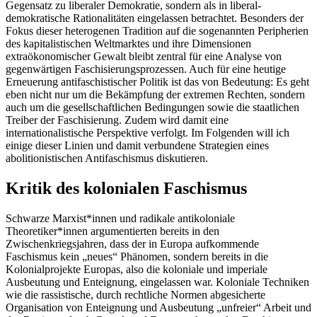
Gegensatz zu liberaler Demokratie, sondern als in liberal-
demokratische Rationalitäten eingelassen betrachtet. Besonders der
Fokus dieser heterogenen Tradition auf die sogenannten Peripherien
des kapitalistischen Weltmarktes und ihre Dimensionen
extraökonomischer Gewalt bleibt zentral für eine Analyse von
gegenwärtigen Faschisierungsprozessen. Auch für eine heutige
Erneuerung antifaschistischer Politik ist das von Bedeutung: Es geht
eben nicht nur um die Bekämpfung der extremen Rechten, sondern
auch um die gesellschaftlichen Bedingungen sowie die staatlichen
Treiber der Faschisierung. Zudem wird damit eine
internationalistische Perspektive verfolgt. Im Folgenden will ich
einige dieser Linien und damit verbundene Strategien eines
abolitionistischen Antifaschismus diskutieren.
Kritik des kolonialen Faschismus
Schwarze Marxist*innen und radikale antikoloniale
Theoretiker*innen argumentierten bereits in den
Zwischenkriegsjahren, dass der in Europa aufkommende
Faschismus kein „neues“ Phänomen, sondern bereits in die
Kolonialprojekte Europas, also die koloniale und imperiale
Ausbeutung und Enteignung, eingelassen war. Koloniale Techniken
wie die rassistische, durch rechtliche Normen abgesicherte
Organisation von Enteignung und Ausbeutung „unfreier“ Arbeit und