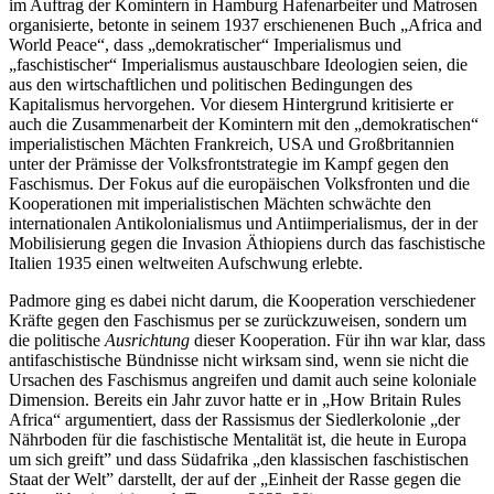
im Auftrag der Komintern in Hamburg Hafenarbeiter und Matrosen
organisierte, betonte in seinem 1937 erschienenen Buch „Africa and
World Peace“, dass „demokratischer“ Imperialismus und
„faschistischer“ Imperialismus austauschbare Ideologien seien, die
aus den wirtschaftlichen und politischen Bedingungen des
Kapitalismus hervorgehen. Vor diesem Hintergrund kritisierte er
auch die Zusammenarbeit der Komintern mit den „demokratischen“
imperialistischen Mächten Frankreich, USA und Großbritannien
unter der Prämisse der Volksfrontstrategie im Kampf gegen den
Faschismus. Der Fokus auf die europäischen Volksfronten und die
Kooperationen mit imperialistischen Mächten schwächte den
internationalen Antikolonialismus und Antiimperialismus, der in der
Mobilisierung gegen die Invasion Äthiopiens durch das faschistische
Italien 1935 einen weltweiten Aufschwung erlebte.
Padmore ging es dabei nicht darum, die Kooperation verschiedener
Kräfte gegen den Faschismus per se zurückzuweisen, sondern um
die politische
Ausrichtung
dieser Kooperation. Für ihn war klar, dass
antifaschistische Bündnisse nicht wirksam sind, wenn sie nicht die
Ursachen des Faschismus angreifen und damit auch seine koloniale
Dimension. Bereits ein Jahr zuvor hatte er in „How Britain Rules
Africa“ argumentiert, dass der Rassismus der Siedlerkolonie „der
Nährboden für die faschistische Mentalität ist, die heute in Europa
um sich greift” und dass Südafrika „den klassischen faschistischen
Staat der Welt” darstellt, der auf der „Einheit der Rasse gegen die