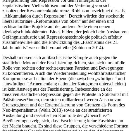
Kriegsführung und Repression vor dem Hintergrund der
kapitalistischen Vielfachkrisen und der Vertiefung von sich
zuspitzender Ressourcenkonkurrenz. Robinson bezeichnet dies als
„Akkumulation durch Repression“. Derzeit würden der stockende
liberal-autoritäre „Reformismus von oben“ auf der einen und
rechtsautoritäre Projekte auf der anderen Seite einen neuen
ideologisch inkohärenten Block bilden, der jedoch beim Ausbau von
Gefängnisindustrie und Repressionstechnologie politisch effektiv
zusammenwirke und die Entwicklung des „Faschismus des 21.
Jahrhunderts“ wesentlich vorantreibe (Robinson 2014).
Deshalb müssen sich antifaschistische Kämpfe auch gegen die
staatlichen Motoren der Faschisierung richten, statt sich nur auf die
Rolle von rechten oder rechtsextremen Parteien und Bewegungen
zu konzentrieren. Auch die Wiederherstellung wohlfahrtsstaatlicher
Kompromisse auf nationaler Ebene (die zwischen „würdigen“ und
„unwürdigen“ Armen entlang nationaler Kategorien unterscheiden)
ist kein Ausweg aus der Faschisierung. Insbesondere an der
massiven staatlichen Repression gegen die Proteste in Solidarität mit
Palästinenser*innen, dem steten milliardenschweren Ausbau von
Grenzregimen und der Externalisierung von Grenzen als Form des
Neo-Imperialismus (Walia 2013) sowie an der stratifizierten
Ausbeutung und rassistischen Kontrolle der „Überschuss“-
Bevölkerungen zeigt sich, dass Faschisierung keine Faschisten an
der Macht braucht. Es sind diese Gruppen, die verschiedene Formen