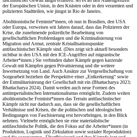
faschistischer Gewalt längst erfahren: sei es an den Außengrenzen
der Europäischen Union, in den Knästen oder in den verarmten und
polizierten Stadtteilen, wie jüngst in Rio de Janeiro.
Abolitionistische Feminist*innen, ob nun in Brasilien, den USA
oder Europa, verweisen seit Jahren darauf, dass das Polizieren der
Krise, die zunehmende polizeiliche Bearbeitung von
gesellschaftlichen Problemlagen und die Kriminalisierung von
Migration und Armut, zentrale Kristallisationspunkte
antifaschistischer Kämpfe sind. (Dies zeigt sich aktuell besonders
sichtbar in den USA mit den ICE-Angriffen auf migrantische
Arbeiter*innen.) Sie verbinden daher Kämpfe gegen karzerale
Gewalt mit Kämpfen gegen Privatisierung und die weitere
Inwertsetzung von Land. Auch Ansätze zur Vergesellschaftung von
Sorgearbeit beziehen die Perspektive einer „Entkerkerung“ sowie
der Entmilitarisierung der Gesellschaft mit ein (Bhattacharya 2023;
Bhattacharya 2024). Damit werden auch neue Formen des
antiimperialistischen Internationalismus ermöglicht. Zudem weiten
abolitionistische Feminist*innen das Terrain antifaschistischer
Kämpfe nicht nur dadurch aus, dass sie die gesellschaftlichen
Verhältnisse und Krisen, die die politischen und ideologischen
Bedingungen von Faschisierung erst hervorbringen, in den Blick
nehmen. Vielmehr ermöglichen sie eine materialistische
antifaschistische Politik, die den Fokus auf die Arbeiter*innen (in
Produktion, Logistik und Zirkulation sowie sozialer Reproduktion)