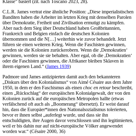
Klasse” basiert (zit. nach Toscano 2023, 28).
C.L.R. James vertrat eine ähnliche Position: „Diese imperialistischen
Banditen haben die Arbeiter im letzten Krieg mit denselben Parolen
über Demokratie, Freiheit und Zivilisation ermutigt zu kämpfen.
Aber nach dem Sieg über Deutschland haben Großbritannien,
Frankreich und Belgien einfach die deutschen Kolonien
übernommen und die N[…] weiterhin wie zuvor behandelt. Jetzt
führen sie einen weiteren Krieg. Wenn die Faschisten gewinnen,
werden sie die Kolonien zurückerobern. Wenn die ,Demokratien‘
gewinnen, werden sie sie behalten. Aber egal, ob die ,Demokratien‘
oder die Faschisten gewinnen, die Afrikaner bleiben Sklaven in
ihrem eigenen Land.“ (
James 1939
)
Padmore und James antizipierten damit auch den bekannteren
„Diskurs über den Kolonialismus“ von Aimé Césaire aus dem Jahre
1950, in dem er den Faschismus als einen
choc en retour
beschreibt,
einen „Rückschlag“ der europäischen Kolonialgewalt, der von den
Kolonien zurück auf die europäischen Metropolen hallte (etwas
verfälschend oft auch als „Boomerang“ übersetzt). Er weist darauf
hin, dass die Europäer*innen den Nationalsozialismus tolerierten,
bevor er ihnen selbst „auferlegt wurde, und dass sie ihn
entschuldigten, ihre Augen davor verschlossen und ihn legitimierten,
weil er bis dahin nur auf nicht-europäische Völker angewendet
worden war.“ (Césaire 2000, 36)