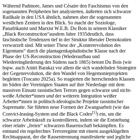
Während Padmore, James und Césaire den Faschismus von den
sogenannten Peripherien her analysierten, äußerten sich schwarze
Radikale in den USA ähnlich, nahmen aber die sogenannten
westlichen Zentren in den Blick. So macht der Soziologe,
Panafrikanist und Marxist W.E.B. Du Bois in seinem Klassiker
„Black Reconstruction“
aus
dem Jahre 1935
deutlich, dass
faschistische Tendenzen tief in der Struktur liberaler Demokratien
verwurzelt sind. Mit seiner These der „Konterrevolution des
Eigentums“ durch die plantagenkapitalistische Klasse nach der
Phase der US-Reconstruction (Wiederaufbau und
Wiedereingliederung des Südens nach 1865) betont Du Bois (wie
bspw. auch Amiri Baraka) vor allem die sich wandelnden Strategien
der Gegenrevolution, die den Wandel von Hegemonieprojekten
begleiten (Toscano 2025a). So reagierten die herrschenden Klassen
im Süden der Vereinigten Staaten auf ihre Niederlage mit dem
massiven Einsatz rassistischen Terrors gegen schwarze und nicht-
weiße Arbeiter*innen
und
der weiteren Integration weißer
Arbeiter*innen in politisch-ideologische Projekte rassistischer
Suprematie. Sie führten neue Formen der Zwangsarbeit (wie das
[
1
]
Convict-leasing-System und die Black Codes
) ein, um die
schwarze Arbeitskraft zu kontrollieren, indem sie die Entstehung
einer relativ „freien“ schwarzen Bauernschaft bekämpften. Es
entstand ein regelrechtes Terrorregime mit einem ausgeklügelten
Rechtsapparat, der die Rassentrennung manifestierte und jegliche