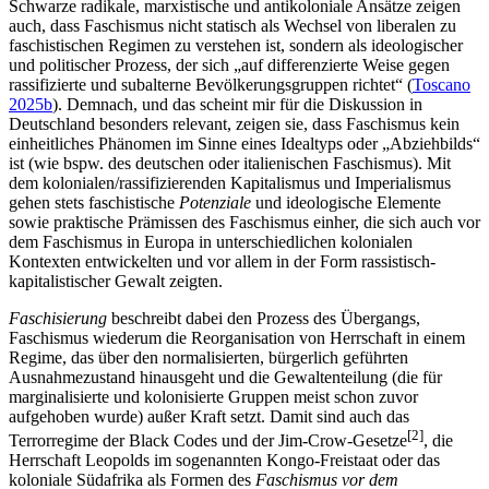
Schwarze radikale, marxistische und antikoloniale Ansätze zeigen
auch, dass Faschismus nicht statisch als Wechsel von liberalen zu
faschistischen Regimen zu verstehen ist, sondern als ideologischer
und politischer Prozess, der sich „auf differenzierte Weise gegen
rassifizierte und subalterne Bevölkerungsgruppen richtet“ (
Toscano
2025b
). Demnach, und das scheint mir für die Diskussion in
Deutschland besonders relevant, zeigen sie, dass Faschismus kein
einheitliches Phänomen im Sinne eines Idealtyps oder „Abziehbilds“
ist (wie bspw. des deutschen oder italienischen Faschismus). Mit
dem kolonialen/rassifizierenden Kapitalismus und Imperialismus
gehen stets faschistische
Potenziale
und ideologische Elemente
sowie praktische Prämissen des Faschismus einher, die sich auch vor
dem Faschismus in Europa in unterschiedlichen kolonialen
Kontexten entwickelten und vor allem in der Form rassistisch-
kapitalistischer Gewalt zeigten.
Faschisierung
beschreibt dabei den Prozess des Übergangs,
Faschismus wiederum die Reorganisation von Herrschaft in einem
Regime, das über den normalisierten, bürgerlich geführten
Ausnahmezustand hinausgeht und die Gewaltenteilung (die für
marginalisierte und kolonisierte Gruppen meist schon zuvor
aufgehoben wurde) außer Kraft setzt. Damit sind auch das
[
2
]
Terrorregime der Black Codes und der Jim-Crow-Gesetze
, die
Herrschaft Leopolds im sogenannten Kongo-Freistaat oder das
koloniale Südafrika als Formen des
Faschismus vor dem