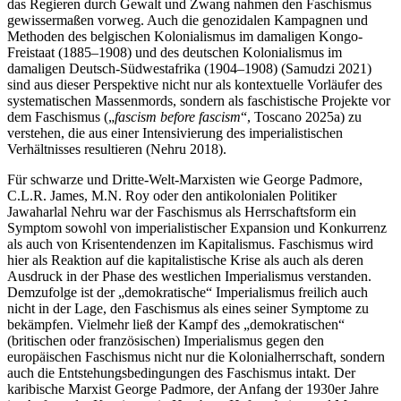
das Regieren durch Gewalt und Zwang nahmen den Faschismus
gewissermaßen vorweg. Auch die genozidalen Kampagnen und
Methoden des belgischen Kolonialismus im damaligen Kongo-
Freistaat (1885–1908) und des deutschen Kolonialismus im
damaligen Deutsch-Südwestafrika (1904–1908) (Samudzi 2021)
sind aus dieser Perspektive nicht nur als kontextuelle Vorläufer des
systematischen Massenmords, sondern als faschistische Projekte vor
dem Faschismus („
fascism before fascism
“, Toscano 2025a) zu
verstehen, die aus einer Intensivierung des imperialistischen
Verhältnisses resultieren (Nehru 2018).
Für schwarze und Dritte-Welt-Marxisten wie George Padmore,
C.L.R. James, M.N. Roy oder den antikolonialen Politiker
Jawaharlal Nehru war der Faschismus als Herrschaftsform ein
Symptom sowohl von imperialistischer Expansion und Konkurrenz
als auch von Krisentendenzen im Kapitalismus. Faschismus wird
hier als Reaktion auf die kapitalistische Krise als auch als deren
Ausdruck in der Phase des westlichen Imperialismus verstanden.
Demzufolge ist der „demokratische“ Imperialismus freilich auch
nicht in der Lage, den Faschismus als eines seiner Symptome zu
bekämpfen. Vielmehr ließ der Kampf des „demokratischen“
(britischen oder französischen) Imperialismus gegen den
europäischen Faschismus nicht nur die Kolonialherrschaft, sondern
auch die Entstehungsbedingungen des Faschismus intakt. Der
karibische Marxist George Padmore, der Anfang der 1930er Jahre