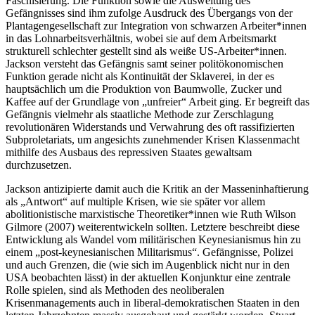
Faschisierung. Die Funktion sowie die Ausweitung des
Gefängnisses sind ihm zufolge Ausdruck des Übergangs von der
Plantagengesellschaft zur Integration von schwarzen Arbeiter*innen
in das Lohnarbeitsverhältnis, wobei sie auf dem Arbeitsmarkt
strukturell schlechter gestellt sind als weiße US-Arbeiter*innen.
Jackson versteht das Gefängnis samt seiner politökonomischen
Funktion gerade nicht als Kontinuität der Sklaverei, in der es
hauptsächlich um die Produktion von Baumwolle, Zucker und
Kaffee auf der Grundlage von „unfreier“ Arbeit ging. Er begreift das
Gefängnis vielmehr als staatliche Methode zur Zerschlagung
revolutionären Widerstands und Verwahrung des oft rassifizierten
Subproletariats, um angesichts zunehmender Krisen Klassenmacht
mithilfe des Ausbaus des repressiven Staates gewaltsam
durchzusetzen.
Jackson antizipierte damit auch die Kritik an der Masseninhaftierung
als „Antwort“ auf multiple Krisen, wie sie später vor allem
abolitionistische marxistische Theoretiker*innen wie Ruth Wilson
Gilmore (2007) weiterentwickeln sollten. Letztere beschreibt diese
Entwicklung als Wandel vom militärischen Keynesianismus hin zu
einem „post-keynesianischen Militarismus“. Gefängnisse, Polizei
und auch Grenzen, die (wie sich im Augenblick nicht nur in den
USA beobachten lässt) in der aktuellen Konjunktur eine zentrale
Rolle spielen, sind als Methoden des neoliberalen
Krisenmanagements auch in liberal-demokratischen Staaten in den