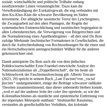
soziale, wirtschaftliche und politische Teilhabe entlang
rassifizierender Linien verunmöglichte. Dazu kam die
Verselbstständigung der Exekutivgewalt, die eng verbunden mit
dem Ku-Klux-Klan die schwarze Bevölkerung im Süden
terrorisierte. Der alltägliche rassistische Terror des Lynchregimes,
die Zwangsarbeit auf den alten Plantagen, die Regeln der
systematischen Entmenschlichung und rassistischen Segregation in
allen Lebensbereichen, die Verweigerung von Bürgerrechten und
die Normalisierung eines Apartheidregimes – all dies sind Du Bois
zufolge Merkmale faschistischer Formationen in Gesellschaften, die
durch die Aufrechterhaltung von Rechtsordnungen für die einen und
ein Herrschaftssystem uneingeschränkter Willkür für die anderen
gekennzeichnet sind.
Damit antizipierte Du Bois auch die von dem jüdischen
Politikwissenschaftler Ernst Fraenkel entwickelte Analyse des
Nationalsozialismus als „Doppelherrschaft“, die bis heute als
Schlüsselwerk der Faschismusforschung gilt. Alberto Toscano
(2023, 29) spricht in seinem Buch „Late Fascism“
von
„racial
fascism“
und
argumentiert, einige der Beiträge schwarzer radikaler
Theorien zusammenfassend, dass dieser unbemerkt bleiben konnte,
„weil er auf der anderen Seite der
color line
operierte, so wie der
Kolonialfaschismus als räumliche und epistemische Entfernung von
der imperialen Metropole stattfand.“ Struktureller Rassismus,
verstanden als gesellschaftliches Verhältnis, das koloniale