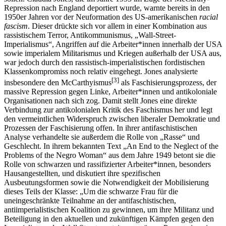
Repression nach England deportiert wurde, warnte bereits in den
1950er Jahren vor der Neuformation des US-amerikanischen
racial
fascism
. Dieser drückte sich vor allem in einer Kombination aus
rassistischem Terror, Antikommunismus, „Wall-Street-
Imperialismus“, Angriffen auf die Arbeiter*innen innerhalb der USA
sowie imperialem Militarismus und Kriegen außerhalb der USA aus,
war jedoch durch den rassistisch-imperialistischen fordistischen
Klassenkompromiss noch relativ eingehegt. Jones analysierte
[
3
]
insbesondere den McCarthyismus
als Faschisierungsprozess, der
massive Repression gegen Linke, Arbeiter*innen und antikoloniale
Organisationen nach sich zog. Damit stellt Jones eine direkte
Verbindung zur antikolonialen Kritik des Faschismus her und legt
den vermeintlichen Widerspruch zwischen liberaler Demokratie und
Prozessen der Faschisierung offen. In ihrer antifaschistischen
Analyse verhandelte sie außerdem die Rolle von „Rasse“ und
Geschlecht. In ihrem bekannten Text „An End to the Neglect of the
Problems of the Negro Woman“ aus dem Jahre 1949 betont sie die
Rolle von schwarzen und rassifizierter Arbeiter*innen, besonders
Hausangestellten, und diskutiert ihre spezifischen
Ausbeutungsformen sowie die Notwendigkeit der Mobilisierung
dieses Teils der Klasse: „Um die schwarze Frau für die
uneingeschränkte Teilnahme an der antifaschistischen,
antiimperialistischen Koalition zu gewinnen, um ihre Militanz und
Beteiligung in den aktuellen und zukünftigen Kämpfen gegen den