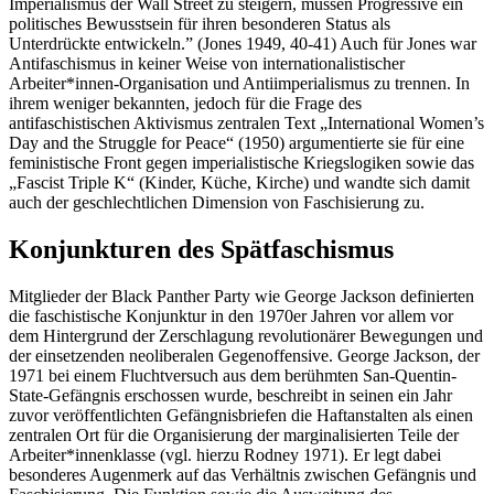
Imperialismus der Wall Street zu steigern, müssen Progressive ein
politisches Bewusstsein für ihren besonderen Status als
Unterdrückte entwickeln.” (Jones 1949, 40-41) Auch für Jones war
Antifaschismus in keiner Weise von internationalistischer
Arbeiter*innen-Organisation und Antiimperialismus zu trennen. In
ihrem weniger bekannten, jedoch für die Frage des
antifaschistischen Aktivismus zentralen Text „International Women’s
Day and the Struggle for Peace“ (1950) argumentierte sie für eine
feministische Front gegen imperialistische Kriegslogiken sowie das
„Fascist Triple K“ (Kinder, Küche, Kirche) und wandte sich damit
auch der geschlechtlichen Dimension von Faschisierung zu.
Konjunkturen des Spätfaschismus
Mitglieder der Black Panther Party wie George Jackson definierten
die faschistische Konjunktur in den 1970er Jahren vor allem vor
dem Hintergrund der Zerschlagung revolutionärer Bewegungen und
der einsetzenden neoliberalen Gegenoffensive. George Jackson, der
1971 bei einem Fluchtversuch aus dem berühmten San-Quentin-
State-Gefängnis erschossen wurde, beschreibt in seinen ein Jahr
zuvor veröffentlichten Gefängnisbriefen die Haftanstalten als einen
zentralen Ort für die Organisierung der marginalisierten Teile der
Arbeiter*innenklasse (vgl. hierzu Rodney 1971). Er legt dabei
besonderes Augenmerk auf das Verhältnis zwischen Gefängnis und