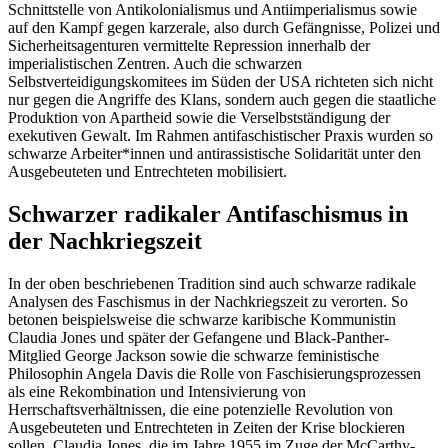
Schnittstelle von Antikolonialismus und Antiimperialismus sowie
auf den Kampf gegen karzerale, also durch Gefängnisse, Polizei und
Sicherheitsagenturen vermittelte Repression innerhalb der
imperialistischen Zentren. Auch die schwarzen
Selbstverteidigungskomitees im Süden der USA richteten sich nicht
nur gegen die Angriffe des Klans, sondern auch gegen die staatliche
Produktion von Apartheid sowie die Verselbstständigung der
exekutiven Gewalt. Im Rahmen antifaschistischer Praxis wurden so
schwarze Arbeiter*innen und antirassistische Solidarität unter den
Ausgebeuteten und Entrechteten mobilisiert.
Schwarzer radikaler Antifaschismus in
der Nachkriegszeit
In der oben beschriebenen Tradition sind auch schwarze radikale
Analysen des Faschismus in der Nachkriegszeit zu verorten. So
betonen beispielsweise die schwarze karibische Kommunistin
Claudia Jones und später der Gefangene und Black-Panther-
Mitglied George Jackson sowie die schwarze feministische
Philosophin Angela Davis die Rolle von Faschisierungsprozessen
als eine Rekombination und Intensivierung von
Herrschaftsverhältnissen, die eine potenzielle Revolution von
Ausgebeuteten und Entrechteten in Zeiten der Krise blockieren
sollen. Claudia Jones, die im Jahre 1955 im Zuge der McCarthy-