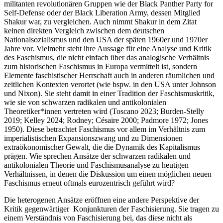
militanten revolutionären Gruppen wie der Black Panther Party for
Self-Defense oder der Black Liberation Army, dessen Mitglied
Shakur war, zu vergleichen. Auch nimmt Shakur in dem Zitat
keinen direkten Vergleich zwischen dem deutschen
Nationalsozialismus und den USA der späten 1960er und 1970er
Jahre vor. Vielmehr steht ihre Aussage für eine Analyse und Kritik
des Faschismus, die nicht einfach über das analogische Verhältnis
zum historischen Faschismus in Europa vermittelt ist, sondern
Elemente faschistischer Herrschaft auch in anderen räumlichen und
zeitlichen Kontexten verortet (wie bspw. in den USA unter Johnson
und Nixon). Sie steht damit in einer Tradition der Faschismuskritik,
wie sie von schwarzen radikalen und antikolonialen
Theoretiker*innen vertreten wird (Toscano 2023; Burden-Stelly
2019; Kelley 2024; Rodney; Césaire 2000; Padmore 1972; Jones
1950). Diese betrachtet Faschismus vor allem im Verhältnis zum
imperialistischen Expansionszwang und zu Dimensionen
extraökonomischer Gewalt, die die Dynamik des Kapitalismus
prägen. Wie sprechen Ansätze der schwarzen radikalen und
antikolonialen Theorie und Faschismusanalyse zu heutigen
Verhältnissen, in denen die Diskussion um einen möglichen neuen
Faschismus erneut oftmals eurozentrisch geführt wird?
Die heterogenen Ansätze eröffnen eine andere Perspektive der
Kritik gegenwärtiger Konjunkturen der Faschisierung. Sie tragen zu
einem Verständnis von Faschisierung bei, das diese nicht als