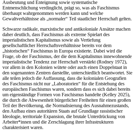
Ausbeutung und Enteignung sowie systematische
Entmenschlichung verdinglicht, prägt so, was als Faschismus
überhaupt wahrgenommen werden kann und welche
Gewaltverhältnisse als „normaler“ Teil staatlicher Herrschaft gelten.
Schwarze radikale, marxistische und antikoloniale Ansätze machen
daher deutlich, dass Faschismus als extreme Spielart des
imperialistischen Kapitalismus sowie als Vertiefung
gesellschaftlicher Herrschaftsverhältnisse bereits vor dem
„historischen“ Faschismus in Europa existierte. Dabei wird die
Frage, ob der Faschismus, der die dem Kapitalismus innewohnende
imperialistische Tendenz zur Herrschaft verstärkt (Rodney 1972),
vor allem in den Kolonien wütete oder auch einen Doppelstaat in
den sogenannten Zentren darstellte, unterschiedlich beantwortet. Sie
alle teilen jedoch die Auffassung, dass die kolonialen Geografien
des Faschismus nicht nur „Laboratorien“ für die Entstehung des
europäischen Faschismus waren, sondern dass es sich dabei bereits
um eigenständige Formen von Faschismus handelte (Kelley 2025),
die durch die Abwesenheit bürgerlicher Freiheiten für einen großen
Teil der Bevölkerung, die Normalisierung des Ausnahmezustands,
den Aufbau eines autoritären Staats auf Grundlage rassistischer
Ideologie, territoriale Expansion, die brutale Unterdrückung von
Arbeiter*innen und die Zerschlagung ihrer Infrastrukturen
charakterisiert waren.