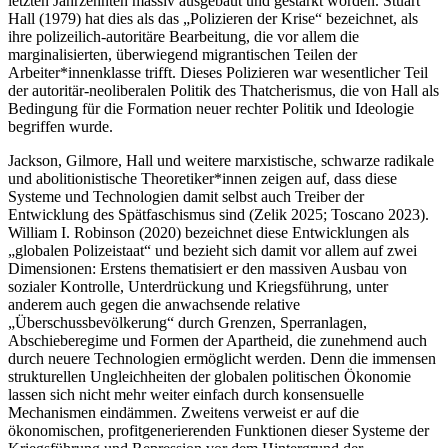
letzten Jahrzehnten massiv ausgebaut und gestärkt worden. Stuart
Hall (1979) hat dies als das „Polizieren der Krise“ bezeichnet, als
ihre polizeilich-autoritäre Bearbeitung, die vor allem die
marginalisierten, überwiegend migrantischen Teilen der
Arbeiter*innenklasse trifft. Dieses Polizieren war wesentlicher Teil
der autoritär-neoliberalen Politik des Thatcherismus, die von Hall als
Bedingung für die Formation neuer rechter Politik und Ideologie
begriffen wurde.
Jackson, Gilmore, Hall und weitere marxistische, schwarze radikale
und abolitionistische Theoretiker*innen zeigen auf, dass diese
Systeme und Technologien damit selbst auch Treiber der
Entwicklung des Spätfaschismus sind (Zelik 2025; Toscano 2023).
William I. Robinson (2020) bezeichnet diese Entwicklungen als
„globalen Polizeistaat“ und bezieht sich damit vor allem auf zwei
Dimensionen: Erstens thematisiert er den massiven Ausbau von
sozialer Kontrolle, Unterdrückung und Kriegsführung, unter
anderem auch gegen die anwachsende relative
„Überschussbevölkerung“ durch Grenzen, Sperranlagen,
Abschieberegime und Formen der Apartheid, die zunehmend auch
durch neuere Technologien ermöglicht werden. Denn die immensen
strukturellen Ungleichheiten der globalen politischen Ökonomie
lassen sich nicht mehr weiter einfach durch konsensuelle
Mechanismen eindämmen. Zweitens verweist er auf die
ökonomischen, profitgenerierenden Funktionen dieser Systeme der