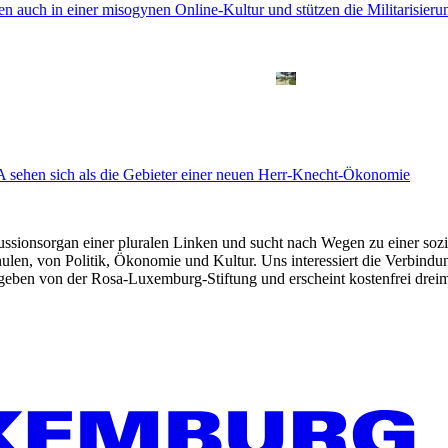
n auch in einer misogynen Online-Kultur und stützen die Militarisieru
A sehen sich als die Gebieter einer neuen Herr-Knecht-Ökonomie
kussionsorgan einer pluralen Linken und sucht nach Wegen zu einer sozia
len, von Politik, Ökonomie und Kultur. Uns interessiert die Verbindu
gegeben von der Rosa-Luxemburg-Stiftung und erscheint kostenfrei dreim