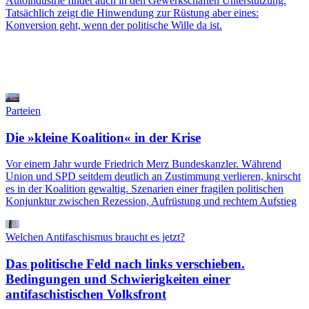
Autoindustrie findet auch in den Gewerkschaften Unterstützung.
Tatsächlich zeigt die Hinwendung zur Rüstung aber eines:
Konversion geht, wenn der politische Wille da ist.
Parteien
Die »kleine Koalition« in der Krise
Vor einem Jahr wurde Friedrich Merz Bundeskanzler. Während
Union und SPD seitdem deutlich an Zustimmung verlieren, knirscht
es in der Koalition gewaltig. Szenarien einer fragilen politischen
Konjunktur zwischen Rezession, Aufrüstung und rechtem Aufstieg
Welchen Antifaschismus braucht es jetzt?
Das politische Feld nach links verschieben.
Bedingungen und Schwierigkeiten einer
antifaschistischen Volksfront