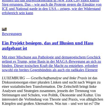
Rennen um das Bürgermeisteramt in New York City einen klaren
Sieg errungen. Das – wie auch die Proteste gegen die Einsätze von
ICE und National garde in den USA – zeigen, wie der Widerstand
erfolgreich sein kann
Bewegungen
Ein Projekt besiegen, das auf Illusion und Hass
aufgebaut ist
Mit einer Mischung aus Pathologie und demagogischem Geschick
gelingt es Trump, seine Basis in der MAGA-Bewegung an sich zu
binden. Dieser toxischen Kraft die Macht zu entziehen, erfordert
sowohl ein breites Gegenbündnis als auch ein radikales Element
LUXEMBURG
—
Gesellschaftsanalyse und linke Praxis
ist das
Diskussionsorgan einer pluralen Linken und sucht nach Wegen zu
einer sozialistischen Transformation. Die Zeitschrift bringt linke
Analysen und Strategien zusammen, jenseits der Trennung von
Strömungen und Schulen, von Politik, Ökonomie und Kultur. Uns
interessiert die Verbindung von Theorie und Praxis, von alltäglichen
Kämpfen und großen Alternativen. Was tun – und wer tut es? Die