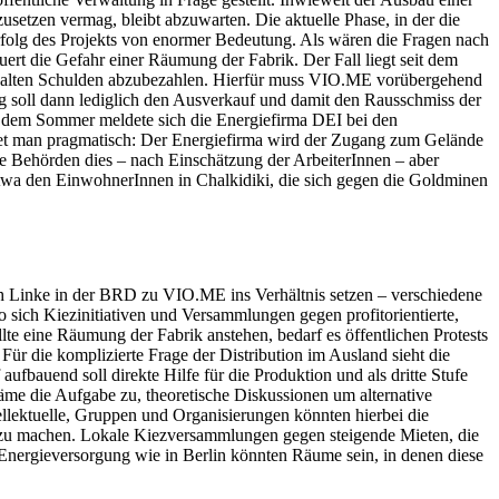
usetzen vermag, bleibt abzuwarten. Die aktuelle Phase, in der die
Erfolg des Projekts von enormer Bedeutung. Als wären die Fragen nach
uert die Gefahr einer Räumung der Fabrik. Der Fall liegt seit dem
ie alten Schulden abzubezahlen. Hierfür muss VIO.ME vorübergehend
 soll dann lediglich den Ausverkauf und damit den Rausschmiss der
Vor dem Sommer meldete sich die Energiefirma DEI bei den
net man pragmatisch: Der Energiefirma wird der Zugang zum Gelände
die Behörden dies – nach Einschätzung der ArbeiterInnen – aber
twa den EinwohnerInnen in Chalkidiki, die sich gegen die Goldminen
sich Linke in der BRD zu VIO.ME ins Verhältnis setzen – verschiedene
o sich Kiezinitiativen und Versammlungen gegen profitorientierte,
te eine Räumung der Fabrik anstehen, bedarf es öffentlichen Protests
Für die komplizierte Frage der Distribution im Ausland sieht die
 aufbauend soll direkte Hilfe für die Produktion und als dritte Stufe
äme die Aufgabe zu, theoretische Diskussionen um alternative
llektuelle, Gruppen und Organisierungen könnten hierbei die
v zu machen. Lokale Kiezversammlungen gegen steigende Mieten, die
Energieversorgung wie in Berlin könnten Räume sein, in denen diese