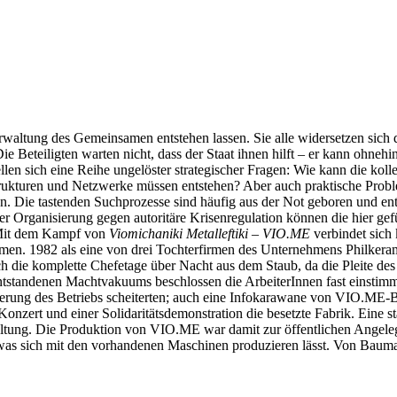
rwaltung des Gemeinsamen entstehen lassen. Sie alle widersetzen sich
 Beteiligten warten nicht, dass der Staat ihnen hilft – er kann ohnehin
len sich eine Reihe ungelöster strategischer Fragen: Wie kann die koll
kturen und Netzwerke müssen entstehen? Aber auch praktische Probleme
ion. Die tastenden Suchprozesse sind häufig aus der Not geboren und e
naler Organisierung gegen autoritäre Krisenregulation können die hier
 Mit dem Kampf von
Viomichaniki Metalleftiki – VIO.ME
verbindet sich 
. 1982 als eine von drei Tochterfirmen des Unternehmens Philkeram g
ch die komplette Chefetage über Nacht aus dem Staub, da die Pleite 
ntstandenen Machtvakuums beschlossen die ArbeiterInnen fast einstimm
erung des Betriebs scheiterten; auch eine Infokarawane von VIO.ME-Bes
 Konzert und einer Solidaritätsdemonstration die besetzte Fabrik. Ei
tung. Die Produktion von VIO.ME war damit zur öffentlichen Angeleg
was sich mit den vorhandenen Maschinen produzieren lässt. Von Baumat