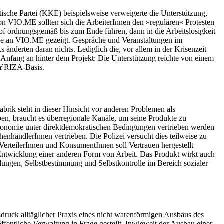
tische Partei (KKE) beispielsweise verweigerte die Unterstützung,
von VIO.ME sollten sich die ArbeiterInnen den »regulären« Protesten
 ordnungsgemäß bis zum Ende führen, dann in die Arbeitslosigkeit
sse an VIO.ME gezeigt. Gespräche und Veranstaltungen im
änderten daran nichts. Lediglich die, vor allem in der Krisenzeit
 Anfang an hinter dem Projekt: Die Unterstützung reichte von einem
 SYRIZA-Basis.
brik steht in dieser Hinsicht vor anderen Problemen als
ben, braucht es überregionale Kanäle, um seine Produkte zu
sökonomie unter direktdemokratischen Bedingungen vertrieben werden
händlerInnen vertrieben. Die Polizei versucht dies teilweise zu
VerteilerInnen und KonsumentInnen soll Vertrauen hergestellt
ntwicklung einer anderen Form von Arbeit. Das Produkt wirkt auch
mlungen, Selbstbestimmung und Selbstkontrolle im Bereich sozialer
sdruck alltäglicher Praxis eines nicht warenförmigen Ausbaus des
ffentliche Verwaltung in Frage gestellt. Inwieweit der Ausbau einer