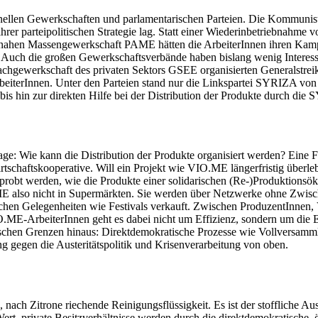
tionellen Gewerkschaften und parlamentarischen Parteien. Die Kommunis
er parteipolitischen Strategie lag. Statt einer Wiederinbetriebnahme 
nahen Massengewerkschaft PAME hätten die ArbeiterInnen ihren Kampf
n. Auch die großen Gewerkschaftsverbände haben bislang wenig Intere
chgewerkschaft des privaten Sektors GSEE organisierten Generalstreiks 
beiterInnen. Unter den Parteien stand nur die Linkspartei SYRIZA von
 bis hin zur direkten Hilfe bei der Distribution der Produkte durch die
age: Wie kann die Distribution der Produkte organisiert werden? Eine Fa
tschaftskooperative. Will ein Projekt wie VIO.ME längerfristig überle
erprobt werden, wie die Produkte einer solidarischen (Re-)Produktion
E also nicht in Supermärkten. Sie werden über Netzwerke ohne Zwischen
ichen Gelegenheiten wie Festivals verkauft. Zwischen ProduzentInnen, 
ME-ArbeiterInnen geht es dabei nicht um Effizienz, sondern um die E
echischen Grenzen hinaus: Direktdemokratische Prozesse wie Vollversam
 gegen die Austeritätspolitik und Krisenverarbeitung von oben.
nach Zitrone riechende Reinigungsflüssigkeit. Es ist der stoffliche Au
t, private Besitzverhältnisse werden durch die direktdemokratische, ö