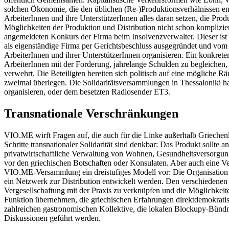
solchen Ökonomie, die den üblichen (Re-)Produktionsverhälnissen entg
ArbeiterInnen und ihre UnterstützerInnen alles daran setzen, die Pr
Möglichkeiten der Produktion und Distribution nicht schon kompliziert
angemeldeten Konkurs der Firma beim Insolvenzverwalter. Dieser is
als eigenständige Firma per Gerichtsbeschluss ausgegründet und vom
ArbeiterInnen und ihrer UnterstützerInnen organisieren. Ein konkrete
ArbeiterInnen mit der Forderung, jahrelange Schulden zu begleiche
verwehrt. Die Beteiligten bereiten sich politisch auf eine mögliche 
zweimal überlegen. Die Solidaritätsversammlungen in Thessaloniki 
organisieren, oder dem besetzten Radiosender ET3.
Transnationale Verschränkungen
VIO.ME wirft Fragen auf, die auch für die Linke außerhalb Griechenla
Schritte transnationaler Solidarität sind denkbar: Das Produkt sollte
privatwirtschaftliche Verwaltung von Wohnen, Gesundheitsversorgung,
vor den griechischen Botschaften oder Konsulaten. Aber auch eine Vern
VIO.ME-Versammlung ein dreistufiges Modell vor: Die Organisation
ein Netzwerk zur Distribution entwickelt werden. Den verschiedenen 
Vergesellschaftung mit der Praxis zu verknüpfen und die Möglichkei
Funktion übernehmen, die griechischen Erfahrungen direktdemokratis
zahlreichen gastronomischen Kollektive, die lokalen Blockupy-Bündn
Diskussionen geführt werden.