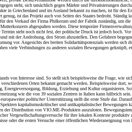
egen steht, sich tatsächlich gegen Märkte und Privatisierungen durchz
odukte in Griechenland und im Ausland bekannt zu machen, ist für den 
 genug, ist das Projekt auch von Seiten des Staates bedroht. Ständig la
t für den Verkauf der Firma Philkeram und der Fabrik zuständig, um d
 Mutterkonzern abgespalten werden. Diese temporäre Firmenverwaltung
r Termin steht noch nicht fest, der politische Druck ist jedoch hoch. 
n, und mit der Androhung, den Strom abzustellen. Den Gefahren begeg
Räumung vor. Angesichts des breiten Solidaritätspotenzials werden sich 
haben viele Verbindungen zu anderen sozialen Bewegungen geknüpft, e
nds von Interesse sind. So stellt sich beispielsweise die Frage, wie 
 an verschiedenen Orten bekannt gemacht werden. Beispielsweise dort, w
 Energieversorgung, Bildung, Erziehung und Kultur organisieren. Soll
etzung wie die von 39 sozialen Zentren in Italien kann hilfreich sein. 
 europaweiter
politischer
Unterstützung stellt die erste Stufe dar. Darauf
Spektren kapitalismuskritischer und antikapitalistischer Bewegungen k
ten der Distribution von VIO.ME-Produkten auszuloten. Bewegungsinte
cher Vergesellschaftungsversuche für ihre lokalen Kontexte produkti
isse oder die ersten Versuche einer öffentlichen Wiederaneignung von 