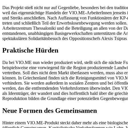
Das Projekt stieß nicht nur auf Gegenliebe, besonders bei den tradi
weil das eigenmächtige Handeln der VIO.ME-ArbeiterInnen jenseits ihr
und Streiks anschließen. Nach Auffassung von Funktionären der KP-
treten und schließlich Teil der Erwerbslosenbewegung werden solle
Arbeiterzentrum Thessaloniki und die Beteiligung an allen von der Da
entstandenen, unabhängigen Basisgewerkschaften unterstützen die Ar
spektakulären Solidaritätsbesuch des Oppositionschefs Alexis Tsipras
Praktische Hürden
Da bei VIO.ME nun wieder produziert wird, stellt sich die nächste Fr
beispielsweise eine vorwiegend für die Region produzierende Landwir
vertreiben. Soll dies nicht dem Markt überlassen werden, muss also 
können. In Griechenland finden sich die Reinigungsmittel von VIO.M
verhindern. Sie werden außerdem in sozialen Zentren und bei öffentl
werden, das die entfremdenden Verkehrsformen überwindet. Den VIO.
als Ideenträger, der wandert und dies hoffentlich bald über die gri
Reproduktion bilden die Grundlage einer potenziellen Gegenbewegung
Neue Formen des Gemeinsamen
Hinter einem VIO.ME-Produkt steckt daher mehr als eine biologische, 
öffentlich Gemeinsamen. Kapitalistische Verkehrsformen wie Lohn, Wer