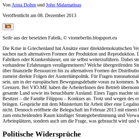
Von
Anna Dohm
und
John Malamatinas
Veröffentlicht am
08. Dezember 2013
Seife aus der besetzten Fabrik, © viomeberlin.blogsport.eu
Die Krise in Griechenland hat Ansätze einer direktdemokratischen Ve
suchen nach alternativen Formen der Produktion und Reproduktion. Die
Fabriken oder Krankenhäuser, um sie selbst weiterzuführen. Dabei stel
vorhandene Erfahrungen verallgemeinern? Welche übergreifenden Stru
über finanzielle Ressourcen bis zu alternativen Formen der Distribut
zumeist direkte Folgen der Austeritätspolitik. Für Fragen transnatio
sein, um in der europäischen Bewegungsdebatte voran zu kommen.
Grenzen. Bei VIO.ME haben die ArbeiterInnen den Betrieb übernommen
gesamte Land sowie ins benachbarte Ausland. Eines Tages machte si
Besitzer – die Familie Filippou – Konkurs an. Trotz und wegen des e
bringen. Gespräche mit dem Ministerium für Arbeit über eine Legalisi
nicht. Dennoch eröffnete die Belegschaft im Februar 2013 mit einem
zum entscheidenden Raum künftiger Strategiebestimmung und Verwal
Arbeitsplätzen, sondern auch um die Frage, was gebraucht wird und 
Politische Widersprüche