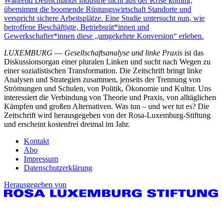
Während Deutschlands Industrie nicht aus der Krise kommt,
übernimmt die boomende Rüstungswirtschaft Standorte und
verspricht sichere Arbeitsplätze. Eine Studie untersucht nun, wie
betroffene Beschäftigte, Betriebsrät*innen und
Gewerkschafter*innen diese „umgekehrte Konversion“ erleben.
LUXEMBURG
—
Gesellschaftsanalyse und linke Praxis
ist das
Diskussionsorgan einer pluralen Linken und sucht nach Wegen zu
einer sozialistischen Transformation. Die Zeitschrift bringt linke
Analysen und Strategien zusammen, jenseits der Trennung von
Strömungen und Schulen, von Politik, Ökonomie und Kultur. Uns
interessiert die Verbindung von Theorie und Praxis, von alltäglichen
Kämpfen und großen Alternativen. Was tun – und wer tut es? Die
Zeitschrift wird herausgegeben von der Rosa-Luxemburg-Stiftung
und erscheint kostenfrei dreimal im Jahr.
Kontakt
Abo
Impressum
Datenschutzerklärung
Herausgegeben von