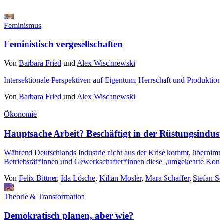
Feminismus
Feministisch vergesellschaften
Von
Barbara Fried
und
Alex Wischnewski
Intersektionale Perspektiven auf Eigentum, Herrschaft und Produktio
Von
Barbara Fried
und
Alex Wischnewski
Ökonomie
Hauptsache Arbeit? Beschäftigt in der Rüstungsindust
Während Deutschlands Industrie nicht aus der Krise kommt, übernimmt
Betriebsrät*innen und Gewerkschafter*innen diese „umgekehrte Konv
Von
Felix Bittner
,
Ida Lösche
,
Kilian Mosler
,
Mara Schaffer
,
Stefan 
Theorie & Transformation
Demokratisch planen, aber wie?