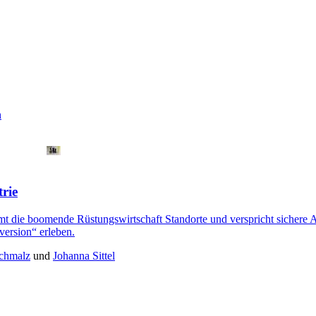
n
rie
 die boomende Rüstungswirtschaft Standorte und verspricht sichere Arb
ersion“ erleben.
Schmalz
und
Johanna Sittel