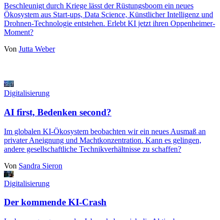
Beschleunigt durch Kriege lässt der Rüstungsboom ein neues
Ökosystem aus Start-ups, Data Science, Künstlicher Intelligenz und
Drohnen-Technologie entstehen. Erlebt KI jetzt ihren Oppenheimer-
Moment?
Von
Jutta Weber
Digitalisierung
AI first, Bedenken second?
Im globalen KI-Ökosystem beobachten wir ein neues Ausmaß an
privater Aneignung und Machtkonzentration. Kann es gelingen,
andere gesellschaftliche Technikverhältnisse zu schaffen?
Von
Sandra Sieron
Digitalisierung
Der kommende KI-Crash