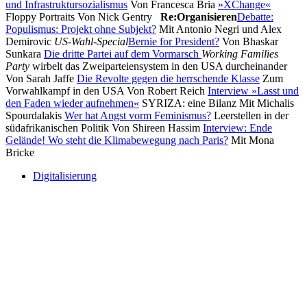
und Infrastruktursozialismus
Von Francesca Bria
»XChange«
Floppy Portraits Von Nick Gentry
Re:Organisieren
Debatte:
Populismus: Projekt ohne Subjekt?
Mit Antonio Negri und Alex
Demirovic
US-Wahl-Special
Bernie for President?
Von Bhaskar
Sunkara
Die dritte Partei auf dem Vormarsch
Working Families
Party
wirbelt das Zweiparteiensystem in den USA durcheinander
Von Sarah Jaffe
Die Revolte gegen die herrschende Klasse
Zum
Vorwahlkampf in den USA Von Robert Reich
Interview »Lasst und
den Faden wieder aufnehmen«
SYRIZA: eine Bilanz Mit Michalis
Spourdalakis
Wer hat Angst vorm Feminismus?
Leerstellen in der
südafrikanischen Politik Von Shireen Hassim
Interview: Ende
Gelände! Wo steht die Klimabewegung nach Paris?
Mit Mona
Bricke
Digitalisierung