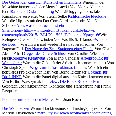
Die Geburt der künstlich Künstlichen Intelligenz
Warum in der
Maschine immer noch der Mensch steckt Von Moritz Altenried
[ctrl]
Rationale Diskriminierung
Wie Lifelogging die soziale
Kampfzone ausweitet Von Stefan Selke
Kalifornische Ideologie
Was die Hippies mit den Dot.Com-Nerds verbindet Von Nina
Scholz
»Alles was du brauchst, ist ein
Smartphone«
http://www.zeitschrift-luxemburg.de/lux/wp-
content/uploads/2015/12/LUX_1503_E-Paper.pdf#page=66
Wie
Refugees Grenzen überwinden Von Vassilis S. Tsianos
»Wir sind
die Borg!«
Warum wir mal wieder Haraway lesen sollten Von
Dagmar Fink
Der Name der Zeit: Stationen einer Flucht
Von Ghaith
Abdul-Ahad
Gegen den Circle-Schluss
Von Caroline Wiedemann
[esc]
Kollektive Kreativität
Von Mario Candeias
Arbeitspolitik für
Weltänderer
Warum die Zukunft der Arbeit nicht entschieden ist Von
Christoph Spehr
Wege zum Infrastruktursozialismus
Wie sich ein
populares Projekt weben lässt Von Bernd Riexinger
Upgrade für
Die LINKE
Warum die Partei digital aus dem Knick kommen muss
Von Halina Wawzyniak
Interview: Die Black Box knacken
Gespräch über Algorithmen, Kontrolle und Transparenz Mit Frank
Pasquale
Podemos und die neuen Medien
Von Juan Roch
Die Welt hacken
Warum Hacktivismus ein Einstiegsprojekt ist Von
Markus Euskirchen
Smart City zwischen neoliberaler Stadtplanung