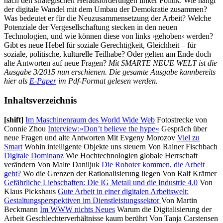
nach den strategischen Herausforderungen linker Politik: Wie hängt
der digitale Wandel mit dem Umbau der Demokratie zusammen?
Was bedeutet er für die Neuzusammensetzung der Arbeit? Welche
Potenziale der Vergesellschaftung stecken in den neuen
Technologien, und wie können diese von links ›gehoben‹ werden?
Gibt es neue Hebel für soziale Gerechtigkeit, Gleichheit – für
soziale, politische, kulturelle Teilhabe? Oder gelten am Ende doch
alte Antworten auf neue Fragen?
Mit SMARTE NEUE WELT ist die
Ausgabe 3/2015 nun erschienen. Die gesamte Ausgabe kann
bereits
hier als
E-Paper
im Pdf-Format gelesen werden.
Inhaltsverzeichnis
[shift]
Im Maschinenraum des World Wide Web
Fotostrecke von
Connie Zhou
Interview:»Don’t believe the hype«
Gespräch über
neue Fragen und alte Antworten Mit Evgeny Morozov
Viel zu
Smart
Wohin intelligente Objekte uns steuern Von Rainer Fischbach
Digitale Dominanz
Wie Hochtechnologien globale Herrschaft
verändern Von Malte Daniljuk
Die Roboter kommen, die Arbeit
geht?
Wo die Grenzen der Rationalisierung liegen Von Ralf Krämer
Gefährliche Liebschaften: Die IG Metall und die Industrie 4.0
Von
Klaus Pickshaus
Gute Arbeit in einer digitalen Arbeitswelt:
Gestaltungsperspektiven im Dienstleistungssektor
Von Martin
Beckmann
Im WWW nichts Neues
Warum die Digitalisierung der
Arbeit Geschlechterverhältnisse kaum berührt Von Tanja Carstensen