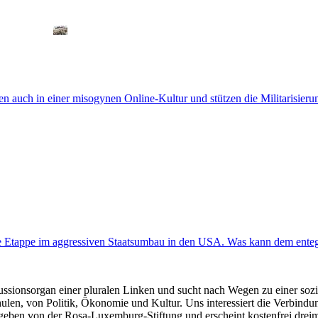
n auch in einer misogynen Online-Kultur und stützen die Militarisieru
e Etappe im aggressiven Staatsumbau in den USA. Was kann dem ente
kussionsorgan einer pluralen Linken und sucht nach Wegen zu einer sozia
len, von Politik, Ökonomie und Kultur. Uns interessiert die Verbindu
gegeben von der Rosa-Luxemburg-Stiftung und erscheint kostenfrei dreim