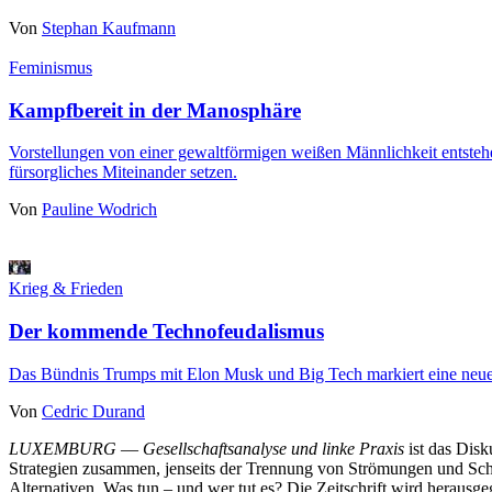
Von
Stephan Kaufmann
Feminismus
Kampfbereit in der Manosphäre
Vorstellungen von einer gewaltförmigen weißen Männlichkeit entstehe
fürsorgliches Miteinander setzen.
Von
Pauline Wodrich
Krieg & Frieden
Der kommende Technofeudalismus
Das Bündnis Trumps mit Elon Musk und Big Tech markiert eine neu
Von
Cedric Durand
LUXEMBURG
—
Gesellschaftsanalyse und linke Praxis
ist das Dis
Strategien zusammen, jenseits der Trennung von Strömungen und Schu
Alternativen. Was tun – und wer tut es? Die Zeitschrift wird heraus