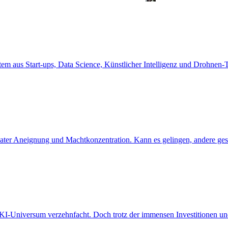
em aus Start-ups, Data Science, Künstlicher Intelligenz und Drohnen-
er Aneignung und Machtkonzentration. Kann es gelingen, andere gesel
KI-Universum verzehnfacht. Doch trotz der immensen Investitionen un