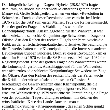
Das bürgerliche Leitorgan Dagens Nyheter (28.8.1975) fragte
daraufhin, ob Rudolf Meidner wohl »Schwedens gefährlichster
Mann« sei. Große Schlagzeilen warnten vor einer »Revolution in
Schweden«. Doch zu dieser Revolution kam es nicht. Im Herbst
1976 verlor die SAP zum ersten Mal seit 1932 die Regierungsmacht.
Eine der großen Fragen des Wahlkampfes waren die
Lohnempfängerfonds. Ausschlaggebend für den Wahlverlust war
nicht zuletzt die schlechte Konjunkturlage Schwedens im Zuge der
Ölkrise. Aus den Reihen des rechten Flügels der Partei wuchs die
Kritik an der wirtschaftsdemokratischen Offensive. Sie beschuldigte
die Gewerkschaften einer Klientelpolitik, die die Interessen anderer
Bevölkerungsgruppen ignoriere. Doch zu dieser Revolution kam es
nicht. Im Herbst 1976 verlor die SAP zum ersten Mal seit 1932 die
Regierungsmacht. Eine der großen Fragen des Wahlkampfes waren
die Lohnempfängerfonds. Ausschlaggebend für den Wahlverlust
war nicht zuletzt die schlechte Konjunkturlage Schwedens im Zuge
der Ölkrise. Aus den Reihen des rechten Flügels der Partei wuchs
die Kritik an der wirtschaftsdemokratischen Offensive. Sie
beschuldigte die Gewerkschaften einer Klientelpolitik, die die
Interessen anderer Bevölkerungsgruppen ignoriere. Nach der
erneuten Wahlniederlage 1979 versuchte die Parteiführung die Frage
von der politischen Tagesordnung zu nehmen. Im Zeichen der
wirtschaftlichen Krise des Landes lancierte man ein
sozialdemokratisches »Krisenprogramm«, das einen Schlusspunkt