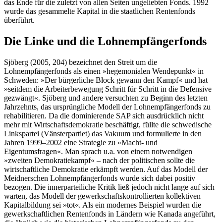
das Ende für die zuletzt von allen Seiten ungeliebten Fonds. 1992
wurde das gesammelte Kapital in die staatlichen Rentenfonds
überführt.
Die Linke und die Lohnempfängerfonds
Sjöberg (2005, 204) bezeichnet den Streit um die
Lohnempfängerfonds als einen »hegemonialen Wendepunkt« in
Schweden: »Der bürgerliche Block gewann den Kampf« und hat
»seitdem die Arbeiterbewegung Schritt für Schritt in die Defensive
gezwängt«. Sjöberg und andere versuchten zu Beginn des letzten
Jahrzehnts, das ursprüngliche Modell der Lohnempfängerfonds zu
rehabilitieren. Da die dominierende SAP sich ausdrücklich nicht
mehr mit Wirtschaftsdemokratie beschäftigt, füllte die schwedische
Linkspartei (Vänsterpartiet) das Vakuum und formulierte in den
Jahren 1999–2002 eine Strategie zu »Macht- und
Eigentumsfragen«. Man sprach u.a. von einem notwendigen
»zweiten Demokratiekampf« – nach der politischen sollte die
wirtschaftliche Demokratie erkämpft werden. Auf das Modell der
Meidnerschen Lohnempfängerfonds wurde sich dabei positiv
bezogen. Die innerparteiliche Kritik ließ jedoch nicht lange auf sich
warten, das Modell der gewerkschaftskontrollierten kollektiven
Kapitalbildung sei »tot«. Als ein modernes Beispiel wurden die
gewerkschaftlichen Rentenfonds in Ländern wie Kanada angeführt,