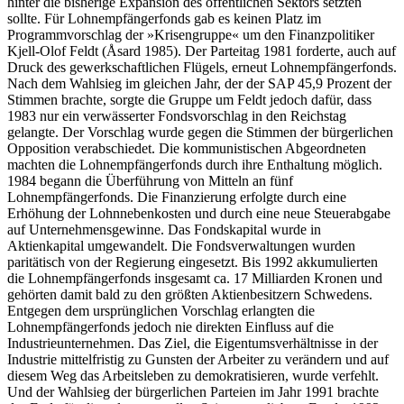
hinter die bisherige Expansion des öffentlichen Sektors setzten
sollte. Für Lohnempfängerfonds gab es keinen Platz im
Programmvorschlag der »Krisengruppe« um den Finanzpolitiker
Kjell-Olof Feldt (Åsard 1985). Der Parteitag 1981 forderte, auch auf
Druck des gewerkschaftlichen Flügels, erneut Lohnempfängerfonds.
Nach dem Wahlsieg im gleichen Jahr, der der SAP 45,9 Prozent der
Stimmen brachte, sorgte die Gruppe um Feldt jedoch dafür, dass
1983 nur ein verwässerter Fondsvorschlag in den Reichstag
gelangte. Der Vorschlag wurde gegen die Stimmen der bürgerlichen
Opposition verabschiedet. Die kommunistischen Abgeordneten
machten die Lohnempfängerfonds durch ihre Enthaltung möglich.
1984 begann die Überführung von Mitteln an fünf
Lohnempfängerfonds. Die Finanzierung erfolgte durch eine
Erhöhung der Lohnnebenkosten und durch eine neue Steuerabgabe
auf Unternehmensgewinne. Das Fondskapital wurde in
Aktienkapital umgewandelt. Die Fondsverwaltungen wurden
paritätisch von der Regierung eingesetzt. Bis 1992 akkumulierten
die Lohnempfängerfonds insgesamt ca. 17 Milliarden Kronen und
gehörten damit bald zu den größten Aktienbesitzern Schwedens.
Entgegen dem ursprünglichen Vorschlag erlangten die
Lohnempfängerfonds jedoch nie direkten Einfluss auf die
Industrieunternehmen. Das Ziel, die Eigentumsverhältnisse in der
Industrie mittelfristig zu Gunsten der Arbeiter zu verändern und auf
diesem Weg das Arbeitsleben zu demokratisieren, wurde verfehlt.
Und der Wahlsieg der bürgerlichen Parteien im Jahr 1991 brachte