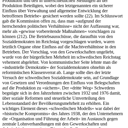
Produktion und den in unterschiedlichen Stellungen an der
Produktion Beteiligten, wobei den letztgenannten ein sicherer
Einfluss über Verwaltung und allgemeine Entwicklung der
betroffenen Betriebe« gesichert werden sollte (22). Im Schlusswort
gab die Kommission offen zu, dass man »aufgrund der
herrschenden politischen Verhältnisse« nicht der Auffassung war,
mehr als »gewisse vorbereitende Maßnahmen« vorschlagen zu
können (212). Die Betriebsausschüsse, die daraufhin von den
Sozialdemokraten im Reichstag vorgeschlagen wurden, waren
letztlich Organe ohne Einfluss auf die Machtverhältnisse in den
Betrieben. Der Vorschlag, von den Gewerkschaften ungeliebt,
wurde von der bürgerlichen Mehrheit im schwedischen Reichstag
vehement abgelehnt. Von kommunistischer Seite lehnte man die
»industrielle Demokratie« der Sozialdemokraten ohnehin als
reformistischen Klassenverrat ab. Lange sollte dies der letzte
Versuch der schwedischen Sozialdemokratie sein, auf Grundlage
von Gesetzen und Verordnungen den Einfluss von Belegschaften
auf die Produktion zu »sichern«. Der »dritte Weg« Schwedens
begnügte sich in den Jahrzehnten zwischen 1932 und 1976 damit,
über soziale Reformen und steuerliche Umverteilung den
Lebensstandard der Bevölkerungsmehrheit zu erhöhen. Ein
wichtiges Element dieses »schwedischen Modells« war dabei der
»historische Kompromiss« des Jahres 1938, der den Unternehmern
die »Organisation und Führung der Arbeit« im Austausch gegen
zentrale Lohnverhandlungen mit den Gewerkschaften und