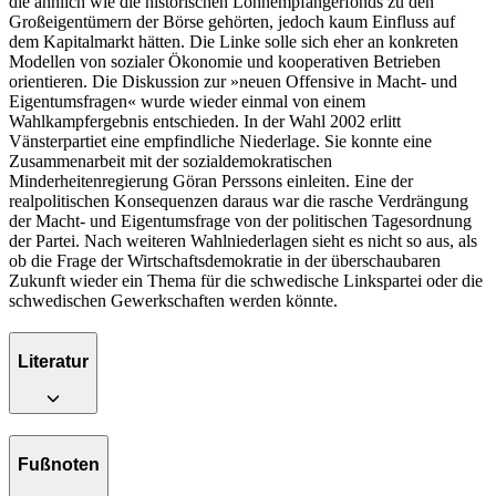
die ähnlich wie die historischen Lohnempfängerfonds zu den
Großeigentümern der Börse gehörten, jedoch kaum Einfluss auf
dem Kapitalmarkt hätten. Die Linke solle sich eher an konkreten
Modellen von sozialer Ökonomie und kooperativen Betrieben
orientieren. Die Diskussion zur »neuen Offensive in Macht- und
Eigentumsfragen« wurde wieder einmal von einem
Wahlkampfergebnis entschieden. In der Wahl 2002 erlitt
Vänsterpartiet eine empfindliche Niederlage. Sie konnte eine
Zusammenarbeit mit der sozialdemokratischen
Minderheitenregierung Göran Perssons einleiten. Eine der
realpolitischen Konsequenzen daraus war die rasche Verdrängung
der Macht- und Eigentumsfrage von der politischen Tagesordnung
der Partei. Nach weiteren Wahlniederlagen sieht es nicht so aus, als
ob die Frage der Wirtschaftsdemokratie in der überschaubaren
Zukunft wieder ein Thema für die schwedische Linkspartei oder die
schwedischen Gewerkschaften werden könnte.
Literatur
Fußnoten