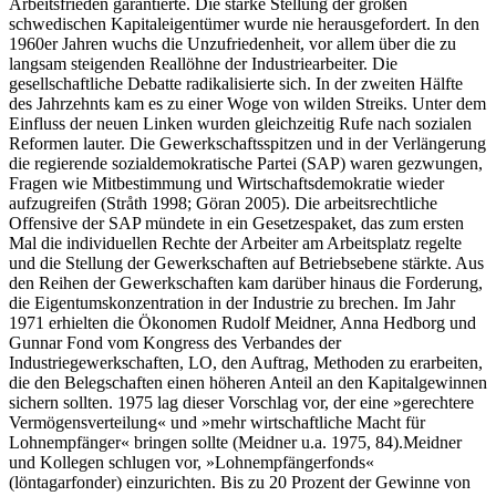
Arbeitsfrieden garantierte. Die starke Stellung der großen
schwedischen Kapitaleigentümer wurde nie herausgefordert. In den
1960er Jahren wuchs die Unzufriedenheit, vor allem über die zu
langsam steigenden Reallöhne der Industriearbeiter. Die
gesellschaftliche Debatte radikalisierte sich. In der zweiten Hälfte
des Jahrzehnts kam es zu einer Woge von wilden Streiks. Unter dem
Einfluss der neuen Linken wurden gleichzeitig Rufe nach sozialen
Reformen lauter. Die Gewerkschaftsspitzen und in der Verlängerung
die regierende sozialdemokratische Partei (SAP) waren gezwungen,
Fragen wie Mitbestimmung und Wirtschaftsdemokratie wieder
aufzugreifen (Stråth 1998; Göran 2005). Die arbeitsrechtliche
Offensive der SAP mündete in ein Gesetzespaket, das zum ersten
Mal die individuellen Rechte der Arbeiter am Arbeitsplatz regelte
und die Stellung der Gewerkschaften auf Betriebsebene stärkte. Aus
den Reihen der Gewerkschaften kam darüber hinaus die Forderung,
die Eigentumskonzentration in der Industrie zu brechen. Im Jahr
1971 erhielten die Ökonomen Rudolf Meidner, Anna Hedborg und
Gunnar Fond vom Kongress des Verbandes der
Industriegewerkschaften, LO, den Auftrag, Methoden zu erarbeiten,
die den Belegschaften einen höheren Anteil an den Kapitalgewinnen
sichern sollten. 1975 lag dieser Vorschlag vor, der eine »gerechtere
Vermögensverteilung« und »mehr wirtschaftliche Macht für
Lohnempfänger« bringen sollte (Meidner u.a. 1975, 84).Meidner
und Kollegen schlugen vor, »Lohnempfängerfonds«
(löntagarfonder) einzurichten. Bis zu 20 Prozent der Gewinne von