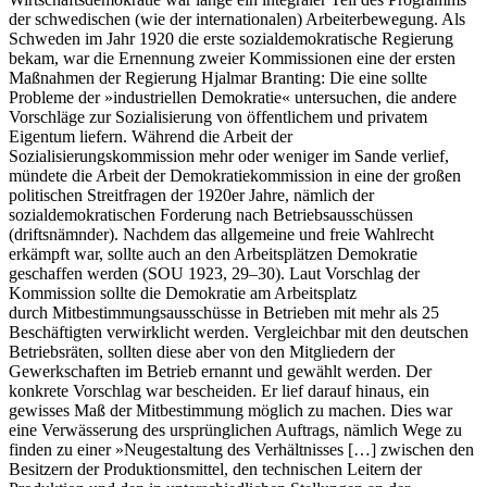
der schwedischen (wie der internationalen) Arbeiterbewegung. Als
Schweden im Jahr 1920 die erste sozialdemokratische Regierung
bekam, war die Ernennung zweier Kommissionen eine der ersten
Maßnahmen der Regierung Hjalmar Branting: Die eine sollte
Probleme der »industriellen Demokratie« untersuchen, die andere
Vorschläge zur Sozialisierung von öffentlichem und privatem
Eigentum liefern. Während die Arbeit der
Sozialisierungskommission mehr oder weniger im Sande verlief,
mündete die Arbeit der Demokratiekommission in eine der großen
politischen Streitfragen der 1920er Jahre, nämlich der
sozialdemokratischen Forderung nach Betriebsausschüssen
(driftsnämnder). Nachdem das allgemeine und freie Wahlrecht
erkämpft war, sollte auch an den Arbeitsplätzen Demokratie
geschaffen werden (SOU 1923, 29–30). Laut Vorschlag der
Kommission sollte die Demokratie am Arbeitsplatz
durch Mitbestimmungsausschüsse in Betrieben mit mehr als 25
Beschäftigten verwirklicht werden. Vergleichbar mit den deutschen
Betriebsräten, sollten diese aber von den Mitgliedern der
Gewerkschaften im Betrieb ernannt und gewählt werden. Der
konkrete Vorschlag war bescheiden. Er lief darauf hinaus, ein
gewisses Maß der Mitbestimmung möglich zu machen. Dies war
eine Verwässerung des ursprünglichen Auftrags, nämlich Wege zu
finden zu einer »Neugestaltung des Verhältnisses […] zwischen den
Besitzern der Produktionsmittel, den technischen Leitern der