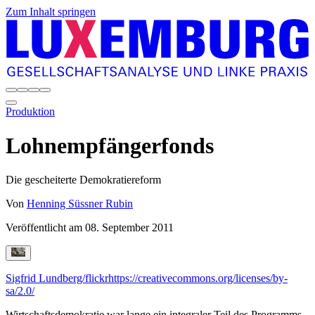
Zum Inhalt springen
Produktion
Lohnempfängerfonds
Die gescheiterte Demokratiereform
Von
Henning Süssner Rubin
Veröffentlicht am
08. September 2011
Sigfrid Lundberg/flickr
https://creativecommons.org/licenses/by-
sa/2.0/
Wirtschaftsdemokratie war lange ein integraler Teil des Programms