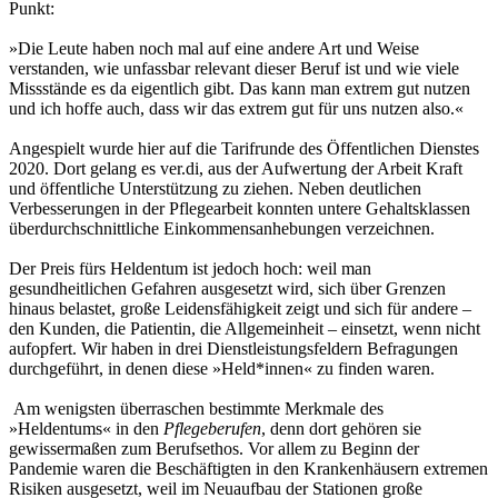
Punkt:
»Die Leute haben noch mal auf eine andere Art und Weise
verstanden, wie unfassbar relevant dieser Beruf ist und wie viele
Missstände es da eigentlich gibt. Das kann man extrem gut nutzen
und ich hoffe auch, dass wir das extrem gut für uns nutzen also.«
Angespielt wurde hier auf die Tarifrunde des Öffentlichen Dienstes
2020. Dort gelang es ver.di, aus der Aufwertung der Arbeit Kraft
und öffentliche Unterstützung zu ziehen. Neben deutlichen
Verbesserungen in der Pflegearbeit konnten untere Gehaltsklassen
überdurchschnittliche Einkommensanhebungen verzeichnen.
Der Preis fürs Heldentum ist jedoch hoch: weil man
gesundheitlichen Gefahren ausgesetzt wird, sich über Grenzen
hinaus belastet, große Leidensfähigkeit zeigt und sich für andere –
den Kunden, die Patientin, die Allgemeinheit – einsetzt, wenn nicht
aufopfert. Wir haben in drei Dienstleistungsfeldern Befragungen
durchgeführt, in denen diese »Held*innen« zu finden waren.
Am wenigsten überraschen bestimmte Merkmale des
»Heldentums« in den
Pflegeberufen
, denn dort gehören sie
gewissermaßen zum Berufsethos. Vor allem zu Beginn der
Pandemie waren die Beschäftigten in den Krankenhäusern extremen
Risiken ausgesetzt, weil im Neuaufbau der Stationen große