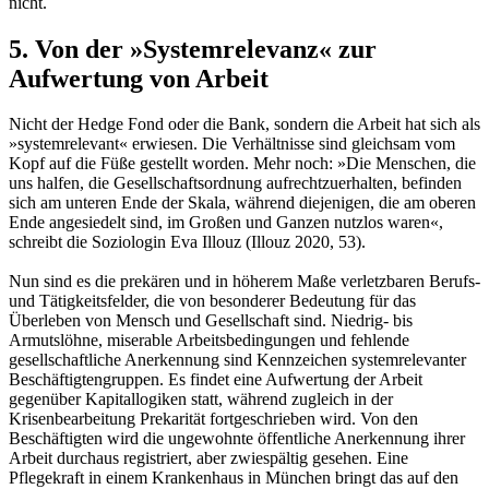
nicht.
5. Von der »Systemrelevanz« zur
Aufwertung von Arbeit
Nicht der Hedge Fond oder die Bank, sondern die Arbeit hat sich als
»systemrelevant« erwiesen. Die Verhältnisse sind gleichsam vom
Kopf auf die Füße gestellt worden. Mehr noch: »Die Menschen, die
uns halfen, die Gesellschaftsordnung aufrechtzuerhalten, befinden
sich am unteren Ende der Skala, während diejenigen, die am oberen
Ende angesiedelt sind, im Großen und Ganzen nutzlos waren«,
schreibt die Soziologin Eva Illouz (Illouz 2020, 53).
Nun sind es die prekären und in höherem Maße verletzbaren Berufs-
und Tätigkeitsfelder, die von besonderer Bedeutung für das
Überleben von Mensch und Gesellschaft sind. Niedrig- bis
Armutslöhne, miserable Arbeitsbedingungen und fehlende
gesellschaftliche Anerkennung sind Kennzeichen systemrelevanter
Beschäftigtengruppen. Es findet eine Aufwertung der Arbeit
gegenüber Kapitallogiken statt, während zugleich in der
Krisenbearbeitung Prekarität fortgeschrieben wird. Von den
Beschäftigten wird die ungewohnte öffentliche Anerkennung ihrer
Arbeit durchaus registriert, aber zwiespältig gesehen. Eine
Pflegekraft in einem Krankenhaus in München bringt das auf den