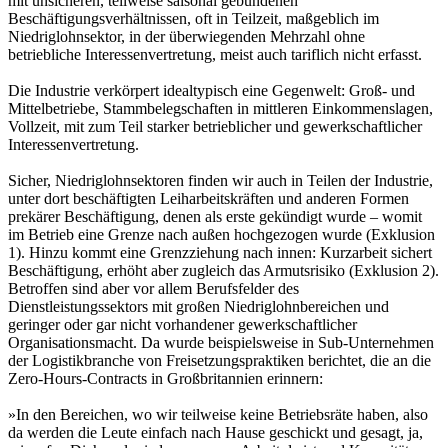
mit unsicheren, teilweise saisonal gebundenen
Beschäftigungsverhältnissen, oft in Teilzeit, maßgeblich im
Niedriglohnsektor, in der überwiegenden Mehrzahl ohne
betriebliche Interessenvertretung, meist auch tariflich nicht erfasst.
Die Industrie verkörpert idealtypisch eine Gegenwelt: Groß- und
Mittelbetriebe, Stammbelegschaften in mittleren Einkommenslagen,
Vollzeit, mit zum Teil starker betrieblicher und gewerkschaftlicher
Interessenvertretung.
Sicher, Niedriglohnsektoren finden wir auch in Teilen der Industrie,
unter dort beschäftigten Leiharbeitskräften und anderen Formen
prekärer Beschäftigung, denen als erste gekündigt wurde – womit
im Betrieb eine Grenze nach außen hochgezogen wurde (Exklusion
1). Hinzu kommt eine Grenzziehung nach innen: Kurzarbeit sichert
Beschäftigung, erhöht aber zugleich das Armutsrisiko (Exklusion 2).
Betroffen sind aber vor allem Berufsfelder des
Dienstleistungssektors mit großen Niedriglohnbereichen und
geringer oder gar nicht vorhandener gewerkschaftlicher
Organisationsmacht. Da wurde beispielsweise in Sub-Unternehmen
der Logistikbranche von Freisetzungspraktiken berichtet, die an die
Zero-Hours-Contracts in Großbritannien erinnern:
»In den Bereichen, wo wir teilweise keine Betriebsräte haben, also
da werden die Leute einfach nach Hause geschickt und gesagt, ja,