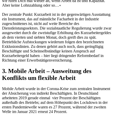
wir rufen Dich mal wieder an, wenn Arbeit da ist und Kapazität.
Aber keine Lohnzahlung oder so…«
Der zentrale Punkt: Kurzarbeit ist in der gegenwärtigen Ausstattung
ein Instrument, das auf männliche Facharbeit in der Industrie
zugeschnittenes ist, nicht auf weite Bereiche des
Dienstleistungssektors. Die sozialstaatliche Regulierung wurde zwar
ausgeweitet durch die zweistufige Erhöhung des Kurzarbeitergeldes
ab dem vierten und siebten Monat, doch greift dies zu spät.
Betriebliche Aufstockungen wiederum folgen den bezeichneten
Exklusionslinien. Zu denen gehört auch noch, dass geringfügig
Beschäftigte und Scheinselbständige keinen Anspruch auf
Kurzarbeitergeld haben – hier liegt dringender Reformbedarf in
Richtung einer Erwerbstätigenversicherung.
3. Mobile Arbeit – Ausweitung des
Konflikts um flexible Arbeit
Mobile Arbeit wurde in der Corona-Krise zum zentralen Instrument
der Absicherung von indirekt Beschäftigten. In Deutschland
arbeiteten 2019 gerade einmal vier Prozent der Beschäftigten
außerhalb des Betriebs; auf dem Höhepunkt des Lockdown in der
ersten Pandemiewelle waren es 27 Prozent, während der zweiten
Welle im Januar 2021 erneut 24 Prozent.