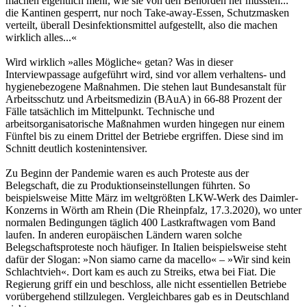
machen eigentlich mehr, wie sie von den Behörden her müssten...
die Kantinen gesperrt, nur noch Take-away-Essen, Schutzmasken
verteilt, überall Desinfektionsmittel aufgestellt, also die machen
wirklich alles...«
Wird wirklich »alles Mögliche« getan? Was in dieser
Interviewpassage aufgeführt wird, sind vor allem verhaltens- und
hygienebezogene Maßnahmen. Die stehen laut Bundesanstalt für
Arbeitsschutz und Arbeitsmedizin (BAuA) in 66-88 Prozent der
Fälle tatsächlich im Mittelpunkt. Technische und
arbeitsorganisatorische Maßnahmen wurden hingegen nur einem
Fünftel bis zu einem Drittel der Betriebe ergriffen. Diese sind im
Schnitt deutlich kostenintensiver.
Zu Beginn der Pandemie waren es auch Proteste aus der
Belegschaft, die zu Produktionseinstellungen führten. So
beispielsweise Mitte März im weltgrößten LKW-Werk des Daimler-
Konzerns in Wörth am Rhein (Die Rheinpfalz, 17.3.2020), wo unter
normalen Bedingungen täglich 400 Lastkraftwagen vom Band
laufen. In anderen europäischen Ländern waren solche
Belegschaftsproteste noch häufiger. In Italien beispielsweise steht
dafür der Slogan: »Non siamo carne da macello« – »Wir sind kein
Schlachtvieh«. Dort kam es auch zu Streiks, etwa bei Fiat. Die
Regierung griff ein und beschloss, alle nicht essentiellen Betriebe
vorübergehend stillzulegen. Vergleichbares gab es in Deutschland