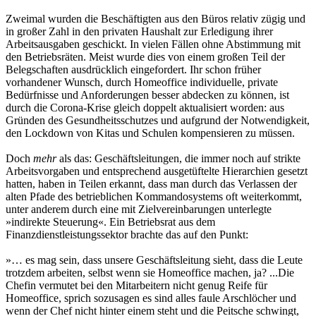
Zweimal wurden die Beschäftigten aus den Büros relativ zügig und
in großer Zahl in den privaten Haushalt zur Erledigung ihrer
Arbeitsausgaben geschickt. In vielen Fällen ohne Abstimmung mit
den Betriebsräten. Meist wurde dies von einem großen Teil der
Belegschaften ausdrücklich eingefordert. Ihr schon früher
vorhandener Wunsch, durch Homeoffice individuelle, private
Bedürfnisse und Anforderungen besser abdecken zu können, ist
durch die Corona-Krise gleich doppelt aktualisiert worden: aus
Gründen des Gesundheitsschutzes und aufgrund der Notwendigkeit,
den Lockdown von Kitas und Schulen kompensieren zu müssen.
Doch
mehr
als das: Geschäftsleitungen, die immer noch auf strikte
Arbeitsvorgaben und entsprechend ausgetüftelte Hierarchien gesetzt
hatten, haben in Teilen erkannt, dass man durch das Verlassen der
alten Pfade des betrieblichen Kommandosystems oft weiterkommt,
unter anderem durch eine mit Zielvereinbarungen unterlegte
»indirekte Steuerung«. Ein Betriebsrat aus dem
Finanzdienstleistungssektor brachte das auf den Punkt:
»… es mag sein, dass unsere Geschäftsleitung sieht, dass die Leute
trotzdem arbeiten, selbst wenn sie Homeoffice machen, ja? ...Die
Chefin vermutet bei den Mitarbeitern nicht genug Reife für
Homeoffice, sprich sozusagen es sind alles faule Arschlöcher und
wenn der Chef nicht hinter einem steht und die Peitsche schwingt,