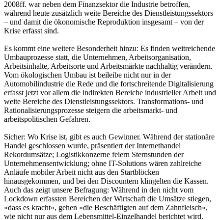
2008ff. war neben dem Finanzsektor die Industrie betroffen,
während heute zusätzlich weite Bereiche des Dienstleistungssektors
– und damit die ökonomische Reproduktion insgesamt – von der
Krise erfasst sind.
Es kommt eine weitere Besonderheit hinzu: Es finden weitreichende
Umbauprozesse statt, die Unternehmen, Arbeitsorganisation,
Arbeitsinhalte, Arbeitsorte und Arbeitsmärkte nachhaltig verändern.
Vom ökologischen Umbau ist beileibe nicht nur in der
Automobilindustrie die Rede und die fortschreitende Digitalisierung
erfasst jetzt vor allem die indirekten Bereiche industrieller Arbeit und
weite Bereiche des Dienstleistungssektors. Transformations- und
Rationalisierungsprozesse steigern die arbeitsmarkt- und
arbeitspolitischen Gefahren.
Sicher: Wo Krise ist, gibt es auch Gewinner. Während der stationäre
Handel geschlossen wurde, präsentiert der Internethandel
Rekordumsätze; Logistikkonzerne feiern Sternstunden der
Unternehmensentwicklung; ohne IT-Solutions wären zahlreiche
Anläufe mobiler Arbeit nicht aus den Startblöcken
hinausgekommen, und bei den Discountern klingelten die Kassen.
Auch das zeigt unsere Befragung: Während in den nicht vom
Lockdown erfassten Bereichen der Wirtschaft die Umsätze stiegen,
»dass es kracht«, gehen »die Beschäftigten auf dem Zahnfleisch«,
wie nicht nur aus dem Lebensmittel-Einzelhandel berichtet wird.