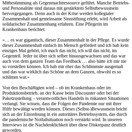
Mitbestimmung als Gegenmachtressource geführt. Manche Betriebs-
und Personalräte sind daraus mit gestärktem Selbstbewusstsein
hervorgegangen. Denn auch in der Krise werden kollegialer
Zusammenhalt und gemeinsame Sinnstiftung erlebt, wird Arbeit als
solidarischer Zusammenhang erfahren. Eine Pflegerin im
Krankenhaus berichtet:
»… es war gigantisch, dieser Zusammenhalt in der Pflege. Es wurde
dieser Zusammenhalt einfach im Mensch gefördert und ich hab kein
einziges Mal gehört, ich mach das nicht, ich will das nicht, im
Gegenteil. Jeder ist über sich selber hinausgewachsen und das war
auch von dem ganzen Team das Feedback … also hätte ich mir nie
so vorstellen können. Ich hab mir eher das Schlimmste ausgemalt
und das war wirklich das Schöne an dem Ganzen, obwohl es so
schlimm war.«
Von den Beschäftigten wird – ob im Krankenhaus oder im
Produktionsbetrieb, an der Kasse beim Discounter oder bei der
Paketzustellung – verantwortliches Handeln in riskanten Situationen
verlangt. Sie wissen, dass die Folgen der Pandemie nur mit ihrer
Hilfe bewältigt werden können. Dieses (Selbst-)Bewusstsein bricht
sich an der Einordnung in ein autoritäres Betriebssystem, das durch
die pandemische Notfallsituation noch verstärkt wird. In unseren
Interviews ist die Nachdenklichkeit über diese Diskrepanz deutlich
geworden.