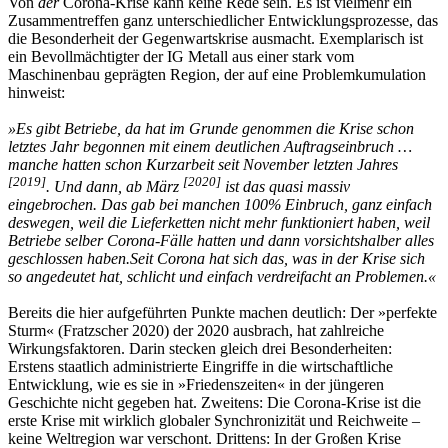
Von
der
Corona-Krise kann keine Rede sein. Es ist vielmehr ein
Zusammentreffen ganz unterschiedlicher Entwicklungsprozesse, das
die Besonderheit der Gegenwartskrise ausmacht. Exemplarisch ist
ein Bevollmächtigter der IG Metall aus einer stark vom
Maschinenbau geprägten Region, der auf eine Problemkumulation
hinweist:
»Es gibt Betriebe, da hat im Grunde genommen die Krise schon
letztes Jahr begonnen mit einem deutlichen Auftragseinbruch …
manche hatten schon Kurzarbeit seit November letzten Jahres
[
2019
]
[
2020
]
. Und dann, ab März
ist das quasi massiv
eingebrochen. Das gab bei manchen 100% Einbruch, ganz einfach
deswegen, weil die Lieferketten nicht mehr funktioniert haben, weil
Betriebe selber Corona-Fälle hatten und dann vorsichtshalber alles
geschlossen haben.
Seit Corona hat sich das, was in der Krise sich
so angedeutet hat, schlicht und einfach verdreifacht an Problemen.«
Bereits die hier aufgeführten Punkte machen deutlich: Der »perfekte
Sturm« (Fratzscher 2020) der 2020 ausbrach, hat zahlreiche
Wirkungsfaktoren. Darin stecken gleich drei Besonderheiten:
Erstens staatlich administrierte Eingriffe in die wirtschaftliche
Entwicklung, wie es sie in »Friedenszeiten« in der jüngeren
Geschichte nicht gegeben hat. Zweitens: Die Corona-Krise ist die
erste Krise mit wirklich globaler Synchronizität und Reichweite –
keine Weltregion war verschont. Drittens: In der Großen Krise