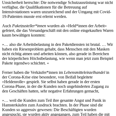
Unsicherheit herrschte: Die notwendige Schutzausrüstung war nicht
verfügbar, die Qualifikationen für die Betreuung auf
Intensivstationen waren unzureichend und der Umgang mit Covid-
19-Patienten musste erst erlernt werden.
Auch
Paketzusteller*innen
wurden als »Held*innen der Arbeit«
gefeiert, die das Versandgeschäft mit den online eingekauften Waren
kaum bewältigen konnten:
»… also die Arbeitsbelastung in den Paketdiensten ist brutal. … Wir
haben ein Riesenproblem gehabt, dass Menschen mit den Masken
nicht richtig atmen und arbeiten können, also gerade in Bereichen
der körperlichen Höchstbelastung, wie wenn man jetzt zum Beispiel
Pakete irgendwo schichtet. «
Ferner haben die Verkäufer*innen im
Lebensmitteleinzelhandel
in
der Corona-Krise eine besondere, von Beifall begleitete
»Heldenrolle« gespielt. Sie selbst haben gerade in der ersten
Corona-Phase, in der die Kunden noch ungehinderten Zugang zu
den Geschäften hatten, sehr negative Erfahrungen gemacht,
»… weil die Kunden zum Teil ihre gesamte Angst und Panik in
Hamsterkäufen zum Ausdruck brachten. In der Phase sind die
Kunden so aggressiv gewesen: Die Beschäftigten wurden
angespuckt, sie wurden aktiv angegangen, zum Teil haben die mit