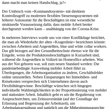
dann macht man keinen Handschlag, ja?«
Der Umbruch vom »Kommandosystem« mit direktem
Kontrollzugriff zu modernen flexiblen Steuerungssystemen mit
höherer Autonomie für die Beschäftigten ist eine wesentliche
strukturelle Voraussetzung dafür, dass mobile Arbeit breiter
durchgesetzt werden kann – unabhängig von der Corona-Krise.
In mehreren Interviews wurde uns von einer Konfliktlage berichtet,
die man als Wiederkehr der alten »Kragenlinie« bezeichnen könnte:
zwischen Arbeitern und Angestellten, blue und white collar workers.
Das gilt bezogen auf den Gesundheitsschutz ebenso wie für die
Entgelte, wenn die Produktionsbeschäftigten in Kurzarbeit sind,
während die Angestellten in Vollzeit im Homeoffice arbeiten. Was
aus der Not geboren war, soll zum neuen Standard werden: Die
pandemiebedingte Ausweitung mobiler Arbeit führt zu
Überlegungen, die Arbeitsorganisation zu ändern, Geschäftsfelder
online umzustellen. Neben Einsparungen bei Immobilien- und
Reisekosten versprechen sich Unternehmen davon auch
Flexibilitätsgewinne. Beschäftige wünschen sich hingegen
individuelle Wahlmöglichkeiten in der Proportionierung von mobiler
und stationärer Arbeit. Inhaltlich geht es um die Regulierung von
Anspruchsrechten, um Zeitsouveränität (auf der Grundlage der
Erfassung und Begrenzung der Arbeitszeit), um
Arbeitsplatzgestaltung und natürlich um die Mitbestimmungsrechte