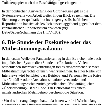
Toilettenpapier nach den Beschäftigten geschlagen...«
In der politischen Auswertung der Corona-Krise gilt es die
Systemrelevanz von Arbeit weiter in den Blick zu nehmen. Die
Sicherung einer qualitativ hochwertigen gesellschaftlichen
Reproduktion hat sich als letztlich ausschlaggebend gegenüber dem
kapitalistischen Renditesystem erwiesen (vgl.
Detje/Sauer/Schumann 2021, 177-183).
6. Die Stunde der Exekutive oder das
Mitbestimmungsvakuum
In der ersten Welle der Pandemie schlug in den Betrieben wie auch
im politischen System die »Stunde der Exekutive«. Vielen
betrieblichen Interessenvertretungen fiel es ausgesprochen schwer,
Mitbestimmungsrechte offensiv wahrzunehmen. In einer Reihe von
Interviews wird berichtet, dass Betriebs- und Personalräte die Krise
als »Notfall-« oder »Ausnahmesituation« verstanden und
Mitbestimmungsrechte zurückgestellt haben. Von anfänglicher
»Überforderung« ist die Rede. Ein Betriebsrat aus einem
mittelständischen Metallbetrieb beschreibt die Situation:
»Wo das hier angefangen hat…, da hatten wir drei Wochen lang
eigentlich so ein Mitbestimmungsvakuum, weil der Werksleiter halt