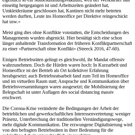
einseitig hergegangen ist und Arbeitszeiten geändert hat,
Umkleideräume geschlossen hat, Kantinen nicht mehr betreten
werden durften, Leute ins Homeoffice per Direktive reingeschickt
hat usw.«
Meist ging dies ohne Konflikte vonstatten, die Entscheidungen des
Managements wurden abgenickt. Hier bestätigt sich eine schon
länger anhaltende Transformation der früheren Konfliktpartnerschaft
zu einer »Partnerschaft ohne Konflikt« (Streeck 2016, 47-60).
Einigen Betriebsräten gelingt es gleichwohl, ihr Mandat offensiv
wahrzunehmen. Doch die Hürden waren hoch: In Kurzarbeit und
Homeoffice ist der Betrieb als Ort kollektiver Erfahrung
herabgesetzt; auch Betriebsratsarbeit fand zum Teil im Homeoffice
und im virtuellen Raum statt; Ansprache und Kommunikation über
Betriebsversammlungen waren ausgesetzt; die Mobilisierung der
Belegschaft ist unter Auflagen des social distancing massiv
erschwert.
Die Corona-Krise veränderte die Bedingungen der Arbeit der
betrieblichen und gewerkschaftlichen Interessenvertretung: weniger
Präsenz, Unterbrechung der traditionellen Verständigungswege,
mehr digitale Kommunikation. Die erzwungene Digitalisierung wird
von den befragten Betriebsräten in ihrer Bedeutung für die