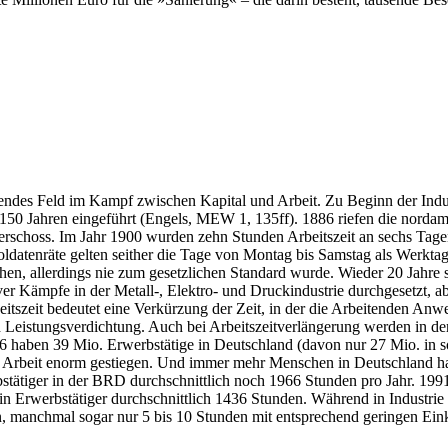
endes Feld im Kampf zwischen Kapital und Arbeit. Zu Beginn der Indust
50 Jahren eingeführt (Engels, MEW 1, 135ff). 1886 riefen die nordam
n erschoss. Im Jahr 1900 wurden zehn Stunden Arbeitszeit an sechs Tag
Soldatenräte gelten seither die Tage von Montag bis Samstag als Werk
ichen, allerdings nie zum gesetzlichen Standard wurde. Wieder 20 Jah
ver Kämpfe in der Metall-, Elektro- und Druckindustrie durchgesetzt, 
eitszeit bedeutet eine Verkürzung der Zeit, in der die Arbeitenden A
d Leistungsverdichtung. Auch bei Arbeitszeitverlängerung werden in de
6 haben 39 Mio. Erwerbstätige in Deutschland (davon nur 27 Mio. in so
 der Arbeit enorm gestiegen. Und immer mehr Menschen in Deutschland hab
erbstätiger in der BRD durchschnittlich noch 1966 Stunden pro Jahr. 19
te ein Erwerbstätiger durchschnittlich 1436 Stunden. Während in Industri
den, manchmal sogar nur 5 bis 10 Stunden mit entsprechend geringen 