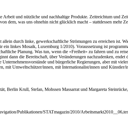
 Arbeit und nützliche und nachhaltige Produkte. Zeitreichtum und Zei
on dem, was uns ohnehin nicht glücklich macht – stattdessen mehr Z
t allein durch linke, gewerkschaftliche Strömungen zu erreichen ist. W
 Für ein linkes Mosaik, Luxemburg 1/2010). Voraussetzung ist programm
ftliche Planung. Was tun, wenn die »Freiheit« zu fahren und zu reisen
ginnt dann die Bereitschaft, über Veränderungen nachzudenken, endet da
Unternehmensvorstände und bürgerliche Regierungen, aber mit vielen kr
nnen, mit Umweltschützer/innen, mit Internationalist/innen und Künstl
ität, Berlin Krull, Stefan, Mohssen Massarrat und Margareta Steinrücke
/Navigation/Publikationen/STATmagazin/2010/Arbeitsmarkt2010__06,te