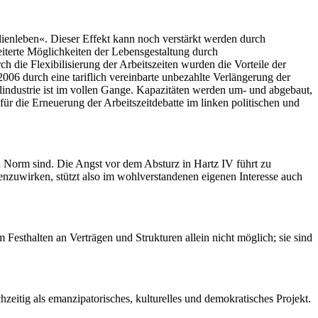
lienleben«. Dieser Effekt kann noch verstärkt werden durch
eiterte Möglichkeiten der Lebensgestaltung durch
ch die Flexibilisierung der Arbeitszeiten wurden die Vorteile der
2006 durch eine tariflich vereinbarte unbezahlte Verlängerung der
industrie ist im vollen Gange. Kapazitäten werden um- und abgebaut,
ür die Erneuerung der Arbeitszeitdebatte im linken politischen und
h Norm sind. Die Angst vor dem Absturz in Hartz IV führt zu
enzuwirken, stützt also im wohlverstandenen eigenen Interesse auch
 Festhalten an Verträgen und Strukturen allein nicht möglich; sie sind
zeitig als emanzipatorisches, kulturelles und demokratisches Projekt.