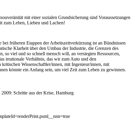
tsouveränität mit einer sozialen Grundsicherung sind Voraussetzungen
eit zum Leben, Lieben und Lachen!
ie bei früheren Etappen der Arbeitszeitverkürzung ist an Bündnissen
atische Klarheit über den Umbau der Industrie, die Grenzen des
, so viel und so schnell mensch will, an versiegten Ressourcen,
s irrationale Verhältnis, das wir zum Auto und den
itischen Wissenschaftler/innen, mit Ingenieur/innen, mit
er/innen könnte ein Anfang sein, um viel Zeit zum Leben zu gewinnen.
, 2009: Schritte aus der Krise, Hamburg
mplateId=renderPrint.psml__nnn=true