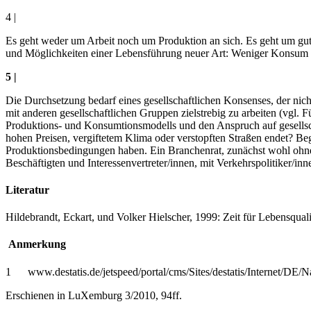
4 |
Es geht weder um Arbeit noch um Produktion an sich. Es geht um gute
und Möglichkeiten einer Lebensführung neuer Art: Weniger Konsum v
5 |
Die Durchsetzung bedarf eines gesellschaftlichen Konsenses, der nich
mit anderen gesellschaftlichen Gruppen zielstrebig zu arbeiten (vgl.
Produktions- und Konsumtionsmodells und den Anspruch auf gesellscha
hohen Preisen, vergiftetem Klima oder verstopften Straßen endet? Be
Produktionsbedingungen haben. Ein Branchenrat, zunächst wohl ohne 
Beschäftigten und Interessenvertreter/innen, mit Verkehrspolitiker/i
Literatur
Hildebrandt, Eckart, und Volker Hielscher, 1999: Zeit für Lebensqual
Anmerkung
1 www.destatis.de/jetspeed/portal/cms/Sites/destatis/Internet/DE
Erschienen in LuXemburg 3/2010, 94ff.