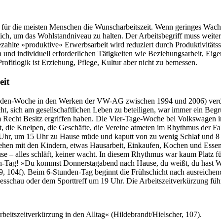
n – für die meisten Menschen die Wunscharbeitszeit. Wenn geringes Wac
ich, um das Wohlstandniveau zu halten. Der Arbeitsbegriff muss weite
r bezahlte »produktive« Erwerbsarbeit wird reduziert durch Produktivit
h und individuell erforderlichen Tätigkeiten wie Beziehungsarbeit, Eigen
Profitlogik ist Erziehung, Pflege, Kultur aber nicht zu bemessen.
eit
nden-Woche in den Werken der VW-AG zwischen 1994 und 2006) verdeu
cht, sich am gesellschaftlichen Leben zu beteiligen, war immer ein B
 Recht Besitz ergriffen haben. Die Vier-Tage-Woche bei Volkswagen in
t, die Kneipen, die Geschäfte, die Vereine atmeten im Rhythmus der Fa
 Uhr, um 15 Uhr zu Hause müde und kaputt von zu wenig Schlaf und 8 St
stehen mit den Kindern, etwas Hausarbeit, Einkaufen, Kochen und Ess
– alles schläft, keiner wacht. In diesem Rhythmus war kaum Platz für
Tag! »Du kommst Donnerstagabend nach Hause, du weißt, du hast Woch
, 104f). Beim 6-Stunden-Tag beginnt die Frühschicht nach ausreichen
gesschau oder dem Sporttreff um 19 Uhr. Die Arbeitszeitverkürzung füh
rbeitszeitverkürzung in den Alltag« (Hildebrandt/Hielscher, 107).