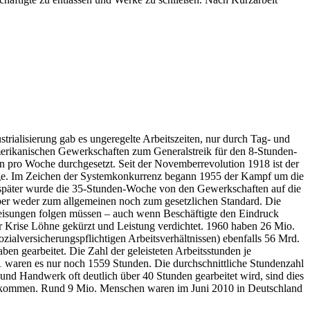
rialisierung gab es ungeregelte Arbeitszeiten, nur durch Tag- und
erikanischen Gewerkschaften zum Generalstreik für den 8-Stunden-
en pro Woche durchgesetzt. Seit der Novemberrevolution 1918 ist der
tage. Im Zeichen der Systemkonkurrenz begann 1955 der Kampf um die
re später wurde die 35-Stunden-Woche von den Gewerkschaften auf die
aber weder zum allgemeinen noch zum gesetzlichen Standard. Die
nweisungen folgen müssen – auch wenn Beschäftigte den Eindruck
r Krise Löhne gekürzt und Leistung verdichtet. 1960 haben 26 Mio.
zialversicherungspflichtigen Arbeitsverhältnissen) ebenfalls 56 Mrd.
en gearbeitet. Die Zahl der geleisteten Arbeitsstunden je
91 waren es nur noch 1559 Stunden. Die durchschnittliche Stundenzahl
e und Handwerk oft deutlich über 40 Stunden gearbeitet wird, sind dies
Einkommen. Rund 9 Mio. Menschen waren im Juni 2010 in Deutschland