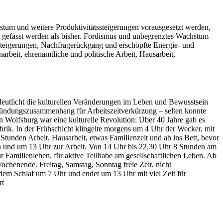
hstum und weitere Produktivitätssteigerungen vorausgesetzt werden,
r gefasst werden als bisher. Fordismus und unbegrenztes Wachstum
ätssteigerungen, Nachfragerückgang und erschöpfte Energie- und
arbeit, ehrenamtliche und politische Arbeit, Hausarbeit,
tlicht die kulturellen Veränderungen im Leben und Bewusstsein
egründungszusammenhang für Arbeitszeitverkürzung – selten konnte
 Wolfsburg war eine kulturelle Revolution: Über 40 Jahre gab es
brik. In der Frühschicht klingelte morgens um 4 Uhr der Wecker, mit
unden Arbeit, Hausarbeit, etwas Familienzeit und ab ins Bett, bevor
en und um 13 Uhr zur Arbeit. Von 14 Uhr bis 22.30 Uhr 8 Stunden am
 Familienleben, für aktive Teilhabe am gesellschaftlichen Leben. Ab
enende. Freitag, Samstag, Sonntag freie Zeit, nicht
dem Schlaf um 7 Uhr und endet um 13 Uhr mit viel Zeit für
rt