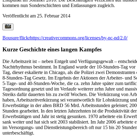
kommen nun Sonderschichten und Entlassungen zugleich.
Veröffentlicht am
25. Februar 2014
Bousure/flickr
https://creativecommons.org/licenses/by-nc-nd/2.0/
Kurze Geschichte eines langen Kampfes
Die Arbeitszeit ist – neben Entgelt und Verfügungsgewalt – entscheid
Nachtrhythmus bestimmt. In England wurde der 10-Stunden-Tag vor 1
Tag, dieser eskalierte in Chicago, als die Polizei zwei Demonstrante
8-Stunden-Tag Gesetz. Im Ergebnis der Aktionen der Arbeiter- und 
5-Tage- und 40-Stunden-Woche, die ca. zehn Jahre später zum tarifl
Tagesordnung gesetzt und im Verlaufe weiterer zehn Jahre und massi
Streiks dafür dauerten bis zu zwölf Wochen. Die Verkürzung von Arb
haben, Arbeitszeitverkürzung sei verantwortlich für Lohnkürzung un
Erwerbstätige in der alten BRD 56 Mrd. Arbeitsstunden geleistet; 200
Stunden gearbeitet. In den letzten Jahrzehnten ist die Produktivität
Erwerbstätigen und Jahr ist stetig gesunken. 1970 arbeitete ein Erw
sank weiter und hat sich seit 2003 stabilisiert. Im Jahr 2006 arbeite
im Versorgungs- und Dienstleistungsbereich oft nur 15 bis 20 Stun
unterbeschäftigt.