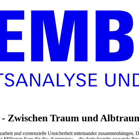
g - Zwischen Traum und Albtrau
rzarbeit und existenzielle Unsicherheit miteinander zusammenhängen. D
Millionen Euro für die »Sanierung« – die darin besteht, tausende Bes