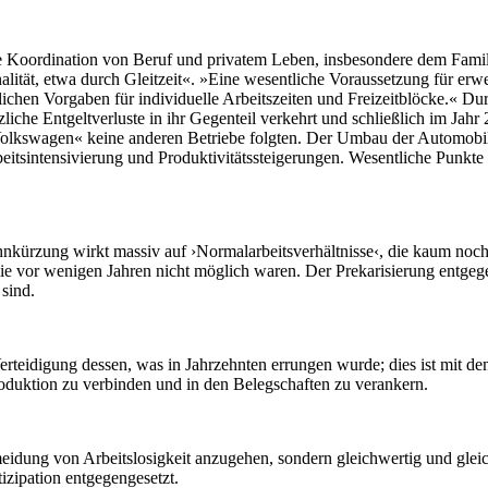
serte Koordination von Beruf und privatem Leben, insbesondere dem Fami
lität, etwa durch Gleitzeit«. »Eine wesentliche Voraussetzung für erw
eblichen Vorgaben für individuelle Arbeitszeiten und Freizeitblöcke.« Dur
iche Entgeltverluste in ihr Gegenteil verkehrt und schließlich im Jahr 
Volkswagen« keine anderen Betriebe folgten. Der Umbau der Automobil
itsintensivierung und Produktivitätssteigerungen. Wesentliche Punkte f
Lohnkürzung wirkt massiv auf ›Normalarbeitsverhältnisse‹, die kaum noc
ie vor wenigen Jahren nicht möglich waren. Der Prekarisierung entgeg
 sind.
rteidigung dessen, was in Jahrzehnten errungen wurde; dies ist mit dem
duktion zu verbinden und in den Belegschaften zu verankern.
eidung von Arbeitslosigkeit anzugehen, sondern gleichwertig und gleich
izipation entgegengesetzt.