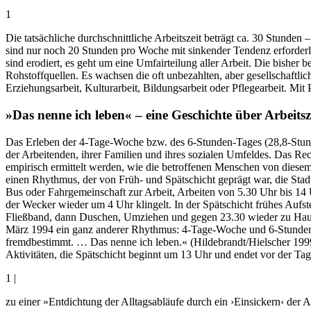
1
Die tatsächliche durchschnittliche Arbeitszeit beträgt ca. 30 Stunde
sind nur noch 20 Stunden pro Woche mit sinkender Tendenz erforderl
sind erodiert, es geht um eine Umfairteilung aller Arbeit. Die bishe
Rohstoffquellen. Es wachsen die oft unbezahlten, aber gesellschaftlic
Erziehungsarbeit, Kulturarbeit, Bildungsarbeit oder Pflegearbeit. Mit 
»Das nenne ich leben« – eine Geschichte über Arbeitsz
Das Erleben der 4-Tage-Woche bzw. des 6-Stunden-Tages (28,8-Stu
der Arbeitenden, ihrer Familien und ihres sozialen Umfeldes. Das Re
empirisch ermittelt werden, wie die betroffenen Menschen von diesem
einen Rhythmus, der von Früh- und Spätschicht geprägt war, die Stad
Bus oder Fahrgemeinschaft zur Arbeit, Arbeiten von 5.30 Uhr bis 14
der Wecker wieder um 4 Uhr klingelt. In der Spätschicht frühes Auf
Fließband, dann Duschen, Umziehen und gegen 23.30 wieder zu Hause 
März 1994 ein ganz anderer Rhythmus: 4-Tage-Woche und 6-Stunden-
fremdbestimmt. … Das nenne ich leben.« (Hildebrandt/Hielscher 1999
Aktivitäten, die Spätschicht beginnt um 13 Uhr und endet vor der Ta
1 |
zu einer »Entdichtung der Alltagsabläufe durch ein ›Einsickern‹ der A