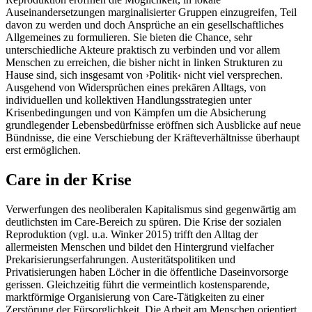
Auseinandersetzungen marginalisierter Gruppen einzugreifen, Teil
davon zu werden und doch Ansprüche an ein gesellschaftliches
Allgemeines zu formulieren. Sie bieten die Chance, sehr
unterschiedliche Akteure praktisch zu verbinden und vor allem
Menschen zu erreichen, die bisher nicht in linken Strukturen zu
Hause sind, sich insgesamt von ›Politik‹ nicht viel versprechen.
Ausgehend von Widersprüchen eines prekären Alltags, von
individuellen und kollektiven Handlungsstrategien unter
Krisenbedingungen und von Kämpfen um die Absicherung
grundlegender Lebensbedürfnisse eröffnen sich Ausblicke auf neue
Bündnisse, die eine Verschiebung der Kräfteverhältnisse überhaupt
erst ermöglichen.
Care in der Krise
Verwerfungen des neoliberalen Kapitalismus sind gegenwärtig am
deutlichsten im Care-Bereich zu spüren. Die Krise der sozialen
Reproduktion (vgl. u.a. Winker 2015) trifft den Alltag der
allermeisten Menschen und bildet den Hintergrund vielfacher
Prekarisierungserfahrungen. Austeritätspolitiken und
Privatisierungen haben Löcher in die öffentliche Daseinvorsorge
gerissen. Gleichzeitig führt die vermeintlich kostensparende,
marktförmige Organisierung von Care-Tätigkeiten zu einer
Zerstörung der Fürsorglichkeit. Die Arbeit am Menschen orientiert