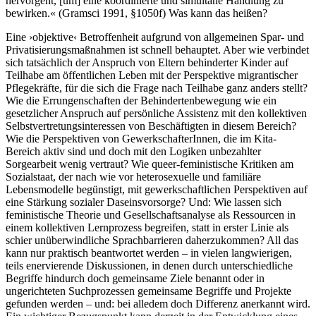
hervorgeht, [um] eine koordinierte und simultane Handlung zu
bewirken.« (Gramsci 1991, §1050f) Was kann das heißen?
Eine ›objektive‹ Betroffenheit aufgrund von allgemeinen Spar- und
Privatisierungsmaßnahmen ist schnell behauptet. Aber wie verbindet
sich tatsächlich der Anspruch von Eltern behinderter Kinder auf
Teilhabe am öffentlichen Leben mit der Perspektive migrantischer
Pflegekräfte, für die sich die Frage nach Teilhabe ganz anders stellt?
Wie die Errungenschaften der Behindertenbewegung wie ein
gesetzlicher Anspruch auf persönliche Assistenz mit den kollektiven
Selbstvertretungsinteressen von Beschäftigten in diesem Bereich?
Wie die Perspektiven von GewerkschafterInnen, die im Kita-
Bereich aktiv sind und doch mit den Logiken unbezahlter
Sorgearbeit wenig vertraut? Wie queer-feministische Kritiken am
Sozialstaat, der nach wie vor heterosexuelle und familiäre
Lebensmodelle begünstigt, mit gewerkschaftlichen Perspektiven auf
eine Stärkung sozialer Daseinsvorsorge? Und: Wie lassen sich
feministische Theorie und Gesellschaftsanalyse als Ressourcen in
einem kollektiven Lernprozess begreifen, statt in erster Linie als
schier unüberwindliche Sprachbarrieren daherzukommen? All das
kann nur praktisch beantwortet werden – in vielen langwierigen,
teils enervierende Diskussionen, in denen durch unterschiedliche
Begriffe hindurch doch gemeinsame Ziele benannt oder in
ungerichteten Suchprozessen gemeinsame Begriffe und Projekte
gefunden werden – und: bei alledem doch Differenz anerkannt wird.