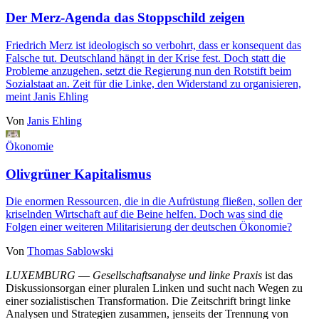
Der Merz-Agenda das Stoppschild zeigen
Friedrich Merz ist ideologisch so verbohrt, dass er konsequent das
Falsche tut. Deutschland hängt in der Krise fest. Doch statt die
Probleme anzugehen, setzt die Regierung nun den Rotstift beim
Sozialstaat an. Zeit für die Linke, den Widerstand zu organisieren,
meint Janis Ehling
Von
Janis Ehling
Ökonomie
Olivgrüner Kapitalismus
Die enormen Ressourcen, die in die Aufrüstung fließen, sollen der
kriselnden Wirtschaft auf die Beine helfen. Doch was sind die
Folgen einer weiteren Militarisierung der deutschen Ökonomie?
Von
Thomas Sablowski
LUXEMBURG
—
Gesellschaftsanalyse und linke Praxis
ist das
Diskussionsorgan einer pluralen Linken und sucht nach Wegen zu
einer sozialistischen Transformation. Die Zeitschrift bringt linke
Analysen und Strategien zusammen, jenseits der Trennung von