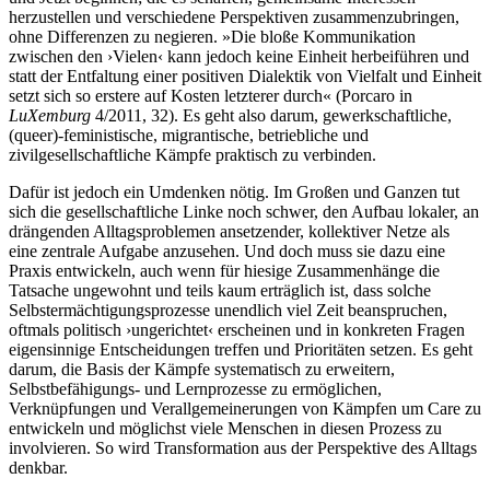
herzustellen und verschiedene Perspektiven zusammenzubringen,
ohne Differenzen zu negieren. »Die bloße Kommunikation
zwischen den ›Vielen‹ kann jedoch keine Einheit herbeiführen und
statt der Entfaltung einer positiven Dialektik von Vielfalt und Einheit
setzt sich so erstere auf Kosten letzterer durch« (Porcaro in
LuXemburg
4/2011, 32). Es geht also darum, gewerkschaftliche,
(queer)-feministische, migrantische, betriebliche und
zivilgesellschaftliche Kämpfe praktisch zu verbinden.
Dafür ist jedoch ein Umdenken nötig. Im Großen und Ganzen tut
sich die gesellschaftliche Linke noch schwer, den Aufbau lokaler, an
drängenden Alltagsproblemen ansetzender, kollektiver Netze als
eine zentrale Aufgabe anzusehen. Und doch muss sie dazu eine
Praxis entwickeln, auch wenn für hiesige Zusammenhänge die
Tatsache ungewohnt und teils kaum erträglich ist, dass solche
Selbstermächtigungsprozesse unendlich viel Zeit beanspruchen,
oftmals politisch ›ungerichtet‹ erscheinen und in konkreten Fragen
eigensinnige Entscheidungen treffen und Prioritäten setzen. Es geht
darum, die Basis der Kämpfe systematisch zu erweitern,
Selbstbefähigungs- und Lernprozesse zu ermöglichen,
Verknüpfungen und Verallgemeinerungen von Kämpfen um Care zu
entwickeln und möglichst viele Menschen in diesen Prozess zu
involvieren. So wird Transformation aus der Perspektive des Alltags
denkbar.