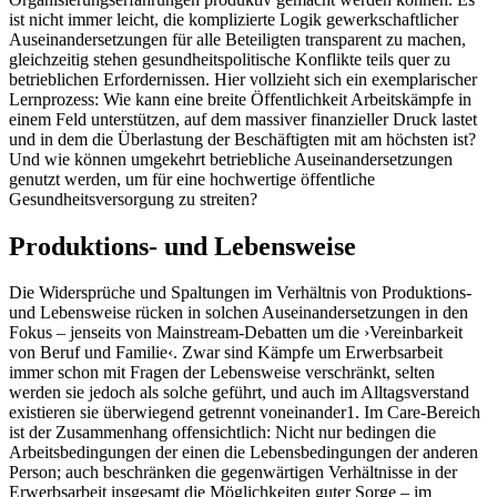
ist nicht immer leicht, die komplizierte Logik gewerkschaftlicher
Auseinandersetzungen für alle Beteiligten transparent zu machen,
gleichzeitig stehen gesundheitspolitische Konflikte teils quer zu
betrieblichen Erfordernissen. Hier vollzieht sich ein exemplarischer
Lernprozess: Wie kann eine breite Öffentlichkeit Arbeitskämpfe in
einem Feld unterstützen, auf dem massiver finanzieller Druck lastet
und in dem die Überlastung der Beschäftigten mit am höchsten ist?
Und wie können umgekehrt betriebliche Auseinandersetzungen
genutzt werden, um für eine hochwertige öffentliche
Gesundheitsversorgung zu streiten?
Produktions- und Lebensweise
Die Widersprüche und Spaltungen im Verhältnis von Produktions-
und Lebensweise rücken in solchen Auseinandersetzungen in den
Fokus – jenseits von Mainstream-Debatten um die ›Vereinbarkeit
von Beruf und Familie‹. Zwar sind Kämpfe um Erwerbsarbeit
immer schon mit Fragen der Lebensweise verschränkt, selten
werden sie jedoch als solche geführt, und auch im Alltagsverstand
existieren sie überwiegend getrennt voneinander
1
. Im Care-Bereich
ist der Zusammenhang offensichtlich: Nicht nur bedingen die
Arbeitsbedingungen der einen die Lebensbedingungen der anderen
Person; auch beschränken die gegenwärtigen Verhältnisse in der
Erwerbsarbeit insgesamt die Möglichkeiten guter Sorge – im