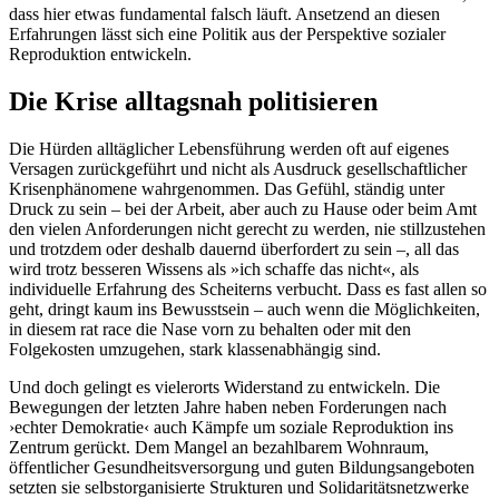
dass hier etwas fundamental falsch läuft. Ansetzend an diesen
Erfahrungen lässt sich eine Politik aus der Perspektive sozialer
Reproduktion entwickeln.
Die Krise alltagsnah politisieren
Die Hürden alltäglicher Lebensführung werden oft auf eigenes
Versagen zurückgeführt und nicht als Ausdruck gesellschaftlicher
Krisenphänomene wahrgenommen. Das Gefühl, ständig unter
Druck zu sein – bei der Arbeit, aber auch zu Hause oder beim Amt
den vielen Anforderungen nicht gerecht zu werden, nie stillzustehen
und trotzdem oder deshalb dauernd überfordert zu sein –, all das
wird trotz besseren Wissens als »ich schaffe das nicht«, als
individuelle Erfahrung des Scheiterns verbucht. Dass es fast allen so
geht, dringt kaum ins Bewusstsein – auch wenn die Möglichkeiten,
in diesem rat race die Nase vorn zu behalten oder mit den
Folgekosten umzugehen, stark klassenabhängig sind.
Und doch gelingt es vielerorts Widerstand zu entwickeln. Die
Bewegungen der letzten Jahre haben neben Forderungen nach
›echter Demokratie‹ auch Kämpfe um soziale Reproduktion ins
Zentrum gerückt. Dem Mangel an bezahlbarem Wohnraum,
öffentlicher Gesundheitsversorgung und guten Bildungsangeboten
setzten sie selbstorganisierte Strukturen und Solidaritätsnetzwerke