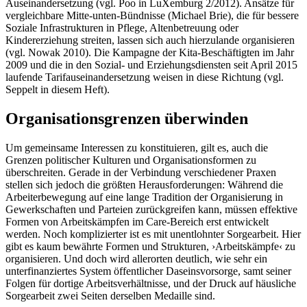
Auseinandersetzung (vgl. Poo in LuXemburg 2/2012). Ansätze für
vergleichbare Mitte-unten-Bündnisse (Michael Brie), die für bessere
Soziale Infrastrukturen in Pflege, Altenbetreuung oder
Kindererziehung streiten, lassen sich auch hierzulande organisieren
(vgl. Nowak 2010). Die Kampagne der Kita-Beschäftigten im Jahr
2009 und die in den Sozial- und Erziehungsdiensten seit April 2015
laufende Tarifauseinandersetzung weisen in diese Richtung (vgl.
Seppelt in diesem Heft).
Organisationsgrenzen überwinden
Um gemeinsame Interessen zu konstituieren, gilt es, auch die
Grenzen politischer Kulturen und Organisationsformen zu
überschreiten. Gerade in der Verbindung verschiedener Praxen
stellen sich jedoch die größten Herausforderungen: Während die
Arbeiterbewegung auf eine lange Tradition der Organisierung in
Gewerkschaften und Parteien zurückgreifen kann, müssen effektive
Formen von Arbeitskämpfen im Care-Bereich erst entwickelt
werden. Noch komplizierter ist es mit unentlohnter Sorgearbeit. Hier
gibt es kaum bewährte Formen und Strukturen, ›Arbeitskämpfe‹ zu
organisieren. Und doch wird allerorten deutlich, wie sehr ein
unterfinanziertes System öffentlicher Daseinsvorsorge, samt seiner
Folgen für dortige Arbeitsverhältnisse, und der Druck auf häusliche
Sorgearbeit zwei Seiten derselben Medaille sind.