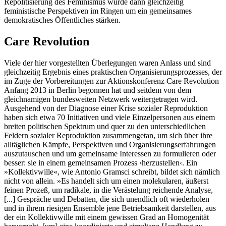
Repolitisierung des Feminismus würde dann gleichzeitig
feministische Perspektiven im Ringen um ein gemeinsames
demokratisches Öffentliches stärken.
Care Revolution
Viele der hier vorgestellten Überlegungen waren Anlass und sind
gleichzeitig Ergebnis eines praktischen Organisierungsprozesses, der
im Zuge der Vorbereitungen zur Aktionskonferenz Care Revolution
Anfang 2013 in Berlin begonnen hat und seitdem von dem
gleichnamigen bundesweiten Netzwerk weitergetragen wird.
Ausgehend von der Diagnose einer Krise sozialer Reproduktion
haben sich etwa 70 Initiativen und viele Einzelpersonen aus einem
breiten politischen Spektrum und quer zu den unterschiedlichen
Feldern sozialer Reproduktion zusammengetan, um sich über ihre
alltäglichen Kämpfe, Perspektiven und Organisierungserfahrungen
auszutauschen und um gemeinsame Interessen zu formulieren oder
besser: sie in einem gemeinsamen Prozess ›herzustellen‹. Ein
»Kollektivwille«, wie Antonio Gramsci schreibt, bildet sich nämlich
nicht von allein. »Es handelt sich um einen molekularen, äußerst
feinen Prozeß, um radikale, in die Verästelung reichende Analyse,
[...] Gespräche und Debatten, die sich unendlich oft wiederholen
und in ihrem riesigen Ensemble jene Betriebsamkeit darstellen, aus
der ein Kollektivwille mit einem gewissen Grad an Homogenität