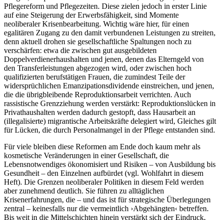
Pflegereform und Pflegezeiten. Diese zielen jedoch in erster Linie
auf eine Steigerung der Erwerbsfähigkeit, sind Momente
neoliberaler Krisenbearbeitung. Wichtig wäre hier, für einen
egalitären Zugang zu den damit verbundenen Leistungen zu streiten,
denn aktuell drohen sie gesellschaftliche Spaltungen noch zu
verschärfen: etwa die zwischen gut ausgebildeten
Doppelverdienerhaushalten und jenen, denen das Elterngeld von
den Transferleistungen abgezogen wird, oder zwischen hoch
qualifizierten berufstätigen Frauen, die zumindest Teile der
widersprüchlichen Emanzipationsdividende einstreichen, und jenen,
die die übrigbleibende Reproduktionsarbeit verrichten. Auch
rassistische Grenzziehung werden verstärkt: Reproduktionslücken in
Privathaushalten werden dadurch gestopft, dass Hausarbeit an
(illegalisierte) migrantische Arbeitskräfte delegiert wird, Gleiches gilt
für Lücken, die durch Personalmangel in der Pflege entstanden sind.
Für viele bleiben diese Reformen am Ende doch kaum mehr als
kosmetische Veränderungen in einer Gesellschaft, die
Lebensnotwendiges ökonomisiert und Risiken – von Ausbildung bis
Gesundheit – den Einzelnen aufbürdet (vgl. Wohlfahrt in diesem
Heft). Die Grenzen neoliberaler Politiken in diesem Feld werden
aber zunehmend deutlich. Sie führen zu alltäglichen
Krisenerfahrungen, die – und das ist für strategische Überlegungen
zentral – keinesfalls nur die vermeintlich ›Abgehängten‹ betreffen.
Bis weit in die Mittelschichten hinein verstärkt sich der Eindruck,