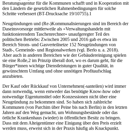
Beratungsagentur für die Kommunen schafft und in Kooperation mit
den Ländern die gesetzlichen Rahmenbedingungen für solche
Schritte verbessert (BT-Drucksache 19/10755).
1
Neugründungen und (Re-)Kommunalisierungen sind im Bereich der
Daseinsvorsorge mittlerweile als »Verwaltungshandeln mit
funktionierendem Taschenrechner« unaufgeregter Teil des
politischen Betriebs: Zwischen 2005 und 2016 gab es etwa im
Bereich Strom- und Gasverteilnetze 152 Neugründungen von
Stadt-, Gemeinde- und Regionalwerken (vgl. Berlo u. a. 2018).
Aber auch in anderen Bereichen wie der Gebäudereinigung spielen
sie eine Rolle,
2
im Prinzip überall dort, wo es darum geht, für die
Bürger*innen wichtige Dienstleistungen in guter Qualität, in
gewünschtem Umfang und ohne unnötigen Profitaufschlag
anzubieten.
Der Kauf oder Rückkauf von Unternehmen(-santeilen) wird immer
dann notwendig, wenn entweder das benötigte Know-how oder
notwendige Eigentumstitel oder Konzessionen nicht über eine
Neugründung zu bekommen sind. So haben sich zahlreiche
Kommunen (von Parchim über Peine bis nach Berlin) in den letzten
Jahren auf den Weg gemacht, um Wohnungsbestände oder das
örtliche Krankenhaus (wieder) in öffentlichen Besitz zu bringen.
Dass mit dem Alteigentümer eine Einigung über den Preis erzielt
werden muss, erweist sich in der Praxis häufig als Knackpunkt.