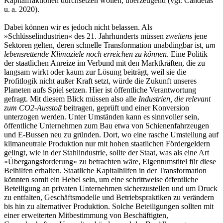
Kapitalfraktionen durchsetzen wollen, überzeugend ­(vgl. Candeias
u. a. 2020).
Dabei können wir es jedoch nicht belassen. Als
»Schlüsselindustrien« des 21. Jahrhunderts müssen
zweitens
jene
Sektoren gelten, deren schnelle Transformation unabdingbar ist,
um
lebensrettende Klimaziele noch erreichen zu können
. Eine Politik
der staatlichen Anreize im Verbund mit den Marktkräften, die zu
langsam wirkt oder kaum zur Lösung beiträgt, weil sie die
Profitlogik nicht außer Kraft setzt, würde die Zukunft unseres
Planeten aufs Spiel setzen. Hier ist öffentliche Verantwortung
gefragt. Mit diesem Blick müssen also alle
Industrien, die relevant
zum CO
2
-Ausstoß
beitragen, geprüft und einer Konversion
unterzogen werden. Unter Umständen kann es sinnvoller sein,
öffentliche Unternehmen zum Bau etwa von Schienenfahrzeugen
und E-Bussen neu zu gründen. Dort, wo eine rasche Umstellung auf
klimaneutrale Produktion nur mit hohen staatlichen Fördergeldern
gelingt, wie in der Stahlindustrie, sollte der Staat, was als eine Art
»Übergangsforderung« zu betrachten wäre, Eigentumstitel für diese
Beihilfen erhalten. Staatliche Kapitalhilfen in der Transformation
könnten somit ein Hebel sein, um eine schrittweise öffentliche
Beteiligung an privaten Unternehmen sicherzustellen und um Druck
zu entfalten, Geschäftsmodelle und Betriebspraktiken zu verändern
bis hin zu alternativer Produktion. Solche Beteiligungen sollten mit
einer erweiterten Mitbestimmung von Beschäftigten,