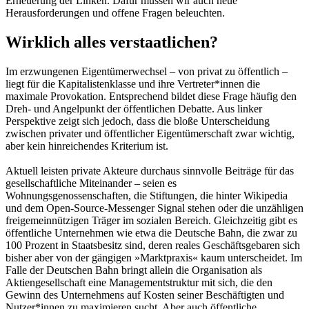
Erneuerung der Linken. Dafür müssen wir auch neue
Herausforderungen und offene Fragen beleuchten.
Wirklich alles verstaatlichen?
Im erzwungenen Eigentümerwechsel – von privat zu öffentlich –
liegt für die Kapitalistenklasse und ihre Vertreter*innen die
maximale Provokation. Entsprechend bildet diese Frage häufig den
Dreh- und Angelpunkt der öffentlichen Debatte. Aus linker
Perspektive zeigt sich jedoch, dass die bloße Unterscheidung
zwischen privater und öffentlicher Eigentümerschaft zwar wichtig,
aber kein hinreichendes Kriterium ist.
Aktuell leisten private Akteure durchaus sinnvolle Beiträge für das
gesellschaftliche Miteinander – seien es
Wohnungsgenossenschaften, die Stiftungen, die hinter Wikipedia
und dem Open-Source-Messenger Signal stehen oder die unzähligen
freigemeinnützigen Träger im sozialen Bereich. Gleichzeitig gibt es
öffentliche Unternehmen wie etwa die Deutsche Bahn, die zwar zu
100 Prozent in Staatsbesitz sind, deren reales Geschäftsgebaren sich
bisher aber von der gängigen »Marktpraxis« kaum unterscheidet. Im
Falle der Deutschen Bahn bringt allein die Organisation als
Aktiengesellschaft eine Managementstruktur mit sich, die den
Gewinn des Unternehmens auf Kosten seiner Beschäftigten und
Nutzer*innen zu maximieren sucht. Aber auch öffentliche