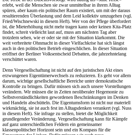
erlebt, weil die Menschen sie zwar unmittelbar in ihrem Alltag
spüren, aber kaum ein politischer Raum existiert, um mit der daraus
resultierenden Überlastung und dem Leid kollektiv umzugehen (vgl.
Fried/Wischnewski in diesem Heft). Wer von der Pflege überfordert
ist, die Mieterhöhung nicht mehr tragen kann oder keinen Kita-Platz
findet, schreit vielleicht laut auf, muss am nächsten Tag aber
trotzdem sehen, wie er oder sie mit der Situation klarkommt. Die
weit verbreitete Ohnmacht in dieser Vielfachkrise hat sich längst
auch in den politischen Betrieb eingeschlichen. In dieser Situation
eröffnet der Berliner Volksentscheid Debatten, die jahrzehntelang
verschüttet waren.
Denn Vergesellschaftung ist nicht auf den juristischen Akt eines
erzwungenen Eigentümerwechsels zu reduzieren. Es geht vor allem
darum, wichtige gesellschaftliche Bereiche unter demokratische
Kontrolle zu bringen. Dafür müssen sich auch unsere Vorstellungen
verändern. Wir müssen die in Zeiten neoliberaler Hegemonie zu
Selbstverständlichkeiten gewordenen Beschränkungen im Denken
und Handeln abschütteln. Die Eigentumsform ist nicht nur materiell
wirkmächtig, sie ist auch fest im Alltagsdenken verankert (vgl. Nuss
in diesem Heft). Sie infrage zu stellen, bietet die Möglichkeit
grundlegender Veränderung. Vergesellschaftung kann für Kämpfe
auf ganz unterschiedlichen Feldern ein gemeinsamer
klassenpolitischer Horizont sein und ein Kompass für die