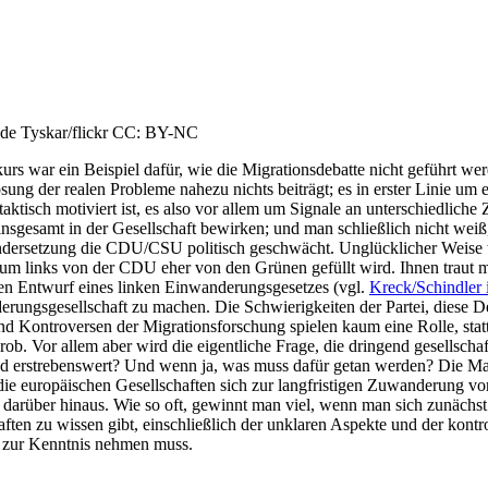
nde Tyskar/flickr CC: BY-NC
s war ein Beispiel dafür, wie die Migrationsdebatte nicht geführt we
ösung der realen Probleme nahezu nichts beiträgt; es in erster Linie um 
taktisch motiviert ist, es also vor allem um Signale an unterschiedlich
nsgesamt in der Gesellschaft bewirken; und man schließlich nicht weiß
dersetzung die CDU/CSU politisch geschwächt. Unglücklicher Weise tr
um links von der CDU eher von den Grünen gefüllt wird. Ihnen traut m
n Entwurf eines linken Einwanderungsgesetzes (vgl.
Kreck/Schindler
erungsgesellschaft zu machen. Die Schwierigkeiten der Partei, diese Deb
nd Kontroversen der Migrationsforschung spielen kaum eine Rolle, stat
rob. Vor allem aber wird die eigentliche Frage, die dringend gesellschaft
 erstrebenswert? Und wenn ja, was muss dafür getan werden? Die Masse
 die europäischen Gesellschaften sich zur langfristigen Zuwanderung vo
it darüber hinaus. Wie so oft, gewinnt man viel, wenn man sich zunächst
en zu wissen gibt, einschließlich der unklaren Aspekte und der kontr
ik zur Kenntnis nehmen muss.