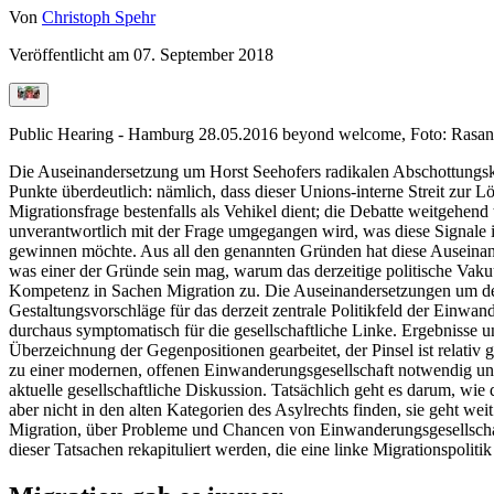
Von
Christoph Spehr
Veröffentlicht am
07. September 2018
Public Hearing - Hamburg 28.05.2016 beyond welcome, Foto: Rasa
Die Auseinandersetzung um Horst Seehofers radikalen Abschottungskur
Punkte überdeutlich: nämlich, dass dieser Unions-interne Streit zur L
Migrationsfrage bestenfalls als Vehikel dient; die Debatte weitgehend 
unverantwortlich mit der Frage umgegangen wird, was diese Signale i
gewinnen möchte. Aus all den genannten Gründen hat diese Auseinan
was einer der Gründe sein mag, warum das derzeitige politische Vaku
Kompetenz in Sachen Migration zu. Die Auseinandersetzungen um de
Gestaltungsvorschläge für das derzeit zentrale Politikfeld der Einwand
durchaus symptomatisch für die gesellschaftliche Linke. Ergebnisse u
Überzeichnung der Gegenpositionen gearbeitet, der Pinsel ist relativ g
zu einer modernen, offenen Einwanderungsgesellschaft notwendig und
aktuelle gesellschaftliche Diskussion. Tatsächlich geht es darum, wie
aber nicht in den alten Kategorien des Asylrechts finden, sie geht we
Migration, über Probleme und Chancen von Einwanderungsgesellschaft
dieser Tatsachen rekapituliert werden, die eine linke Migrationspolit