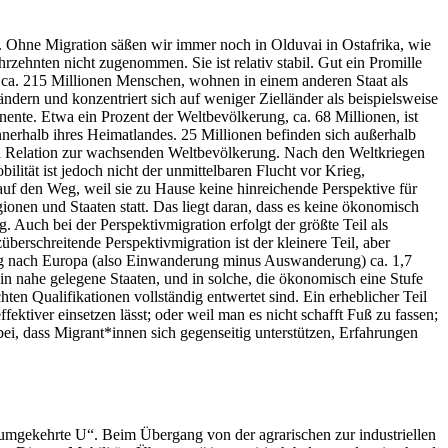
er. Ohne Migration säßen wir immer noch in Olduvai in Ostafrika, wie
rzehnten nicht zugenommen. Sie ist relativ stabil. Gut ein Promille
, ca. 215 Millionen Menschen, wohnen in einem anderen Staat als
ndern und konzentriert sich auf weniger Zielländer als beispielsweise
ente. Etwa ein Prozent der Weltbevölkerung, ca. 68 Millionen, ist
innerhalb ihres Heimatlandes. 25 Millionen befinden sich außerhalb
 in Relation zur wachsenden Weltbevölkerung. Nach den Weltkriegen
lität ist jedoch nicht der unmittelbaren Flucht vor Krieg,
auf den Weg, weil sie zu Hause keine hinreichende Perspektive für
ionen und Staaten statt. Das liegt daran, dass es keine ökonomisch
. Auch bei der Perspektivmigration erfolgt der größte Teil als
berschreitende Perspektivmigration ist der kleinere Teil, aber
ng nach Europa (also Einwanderung minus Auswanderung) ca. 1,7
 nahe gelegene Staaten, und in solche, die ökonomisch eine Stufe
ten Qualifikationen vollständig entwertet sind. Ein erheblicher Teil
ektiver einsetzen lässt; oder weil man es nicht schafft Fuß zu fassen;
bei, dass Migrant*innen sich gegenseitig unterstützen, Erfahrungen
 „umgekehrte U“. Beim Übergang von der agrarischen zur industriellen