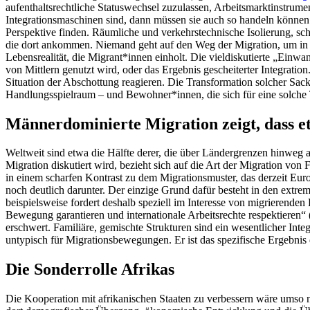
aufenthaltsrechtliche Statuswechsel zuzulassen, Arbeitsmarktinstru
Integrationsmaschinen sind, dann müssen sie auch so handeln können.
Perspektive finden. Räumliche und verkehrstechnische Isolierung, sch
die dort ankommen. Niemand geht auf den Weg der Migration, um in ei
Lebensrealität, die Migrant*innen einholt. Die vieldiskutierte „Einwan
von Mittlern genutzt wird, oder das Ergebnis gescheiterter Integration
Situation der Abschottung reagieren. Die Transformation solcher Sac
Handlungsspielraum – und Bewohner*innen, die sich für eine solche 
Männerdominierte Migration zeigt, dass e
Weltweit sind etwa die Hälfte derer, die über Ländergrenzen hinweg a
Migration diskutiert wird, bezieht sich auf die Art der Migration von
in einem scharfen Kontrast zu dem Migrationsmuster, das derzeit Europ
noch deutlich darunter. Der einzige Grund dafür besteht in den extre
beispielsweise fordert deshalb speziell im Interesse von migrierenden
Bewegung garantieren und internationale Arbeitsrechte respektieren“ 
erschwert. Familiäre, gemischte Strukturen sind ein wesentlicher Int
untypisch für Migrationsbewegungen. Er ist das spezifische Ergebni
Die Sonderrolle Afrikas
Die Kooperation mit afrikanischen Staaten zu verbessern wäre umso n