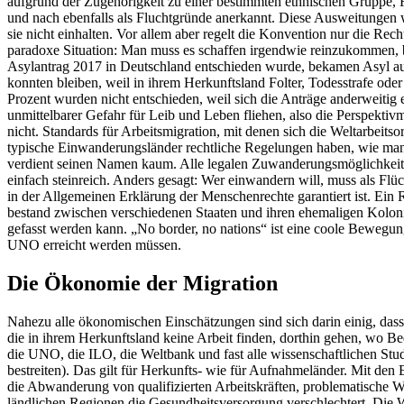
aufgrund der Zugehörigkeit zu einer bestimmten ethnischen Gruppe, R
und nach ebenfalls als Fluchtgründe anerkannt. Diese Ausweitungen w
sie nicht einhalten. Vor allem aber regelt die Konvention nur die Rech
paradoxe Situation: Man muss es schaffen irgendwie reinzukommen, be
Asylantrag 2017 in Deutschland entschieden wurde, bekamen Asyl auf
konnten bleiben, weil in ihrem Herkunftsland Folter, Todesstrafe od
Prozent wurden nicht entschieden, weil sich die Anträge anderweitig 
unmittelbarer Gefahr für Leib und Leben fliehen, also die Perspektivm
nicht. Standards für Arbeitsmigration, mit denen sich die Weltarbeit
typische Einwanderungsländer rechtliche Regelungen haben, wie man 
verdient seinen Namen kaum. Alle legalen Zuwanderungsmöglichkeiten 
einfach steinreich. Anders gesagt: Wer einwandern will, muss als Flü
in der Allgemeinen Erklärung der Menschenrechte garantiert ist. Ein 
bestand zwischen verschiedenen Staaten und ihren ehemaligen Kolonien
gefasst werden kann. „No border, no nations“ ist eine coole Bewegun
UNO erreicht werden müssen.
Die Ökonomie der Migration
Nahezu alle ökonomischen Einschätzungen sind sich darin einig, dass
die in ihrem Herkunftsland keine Arbeit finden, dorthin gehen, wo Be
die UNO, die ILO, die Weltbank und fast alle wissenschaftlichen Stud
bestreiten). Das gilt für Herkunfts- wie für Aufnahmeländer. Mit den 
die Abwanderung von qualifizierten Arbeitskräften, problematische W
ländlichen Regionen die Gesundheitsversorgung verschlechtert. Die W