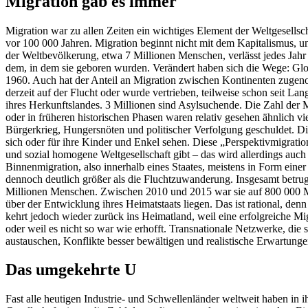
Migration gab es immer
Migration war zu allen Zeiten ein wichtiges Element der Weltgesellsc
vor 100 000 Jahren. Migration beginnt nicht mit dem Kapitalismus, und
der Weltbevölkerung, etwa 7 Millionen Menschen, verlässt jedes Jahr
dem, in dem sie geboren wurden. Verändert haben sich die Wege: Globa
1960. Auch hat der Anteil an Migration zwischen Kontinenten zugenomm
derzeit auf der Flucht oder wurde vertrieben, teilweise schon seit La
ihres Herkunftslandes. 3 Millionen sind Asylsuchende. Die Zahl der
oder in früheren historischen Phasen waren relativ gesehen ähnlich vi
Bürgerkrieg, Hungersnöten und politischer Verfolgung geschuldet. Die
sich oder für ihre Kinder und Enkel sehen. Diese „Perspektivmigratio
und sozial homogene Weltgesellschaft gibt – das wird allerdings auch i
Binnenmigration, also innerhalb eines Staates, meistens in Form eine
dennoch deutlich größer als die Fluchtzuwanderung. Insgesamt bet
Millionen Menschen. Zwischen 2010 und 2015 war sie auf 800 000 Men
über der Entwicklung ihres Heimatstaats liegen. Das ist rational, den
kehrt jedoch wieder zurück ins Heimatland, weil eine erfolgreiche Mig
oder weil es nicht so war wie erhofft. Transnationale Netzwerke, die 
austauschen, Konflikte besser bewältigen und realistische Erwartunge
Das umgekehrte U
Fast alle heutigen Industrie- und Schwellenländer weltweit haben in 