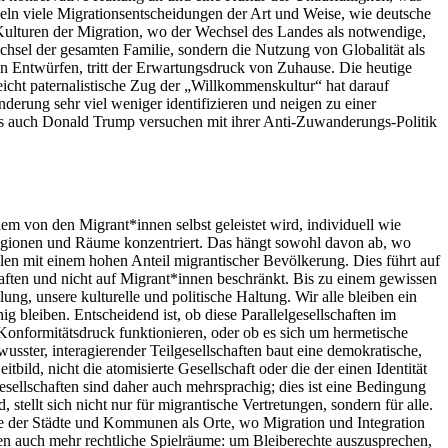
hneln viele Migrationsentscheidungen der Art und Weise, wie deutsche
 Kulturen der Migration, wo der Wechsel des Landes als notwendige,
echsel der gesamten Familie, sondern die Nutzung von Globalität als
en Entwürfen, tritt der Erwartungsdruck von Zuhause. Die heutige
 leicht paternalistische Zug der „Willkommenskultur“ hat darauf
derung sehr viel weniger identifizieren und neigen zu einer
als auch Donald Trump versuchen mit ihrer Anti-Zuwanderungs-Politik
em von den Migrant*innen selbst geleistet wird, individuell wie
 Regionen und Räume konzentriert. Das hängt sowohl davon ab, wo
ilen mit einem hohen Anteil migrantischer Bevölkerung. Dies führt auf
chaften und nicht auf Migrant*innen beschränkt. Bis zu einem gewissen
llung, unsere kulturelle und politische Haltung. Wir alle bleiben ein
g bleiben. Entscheidend ist, ob diese Parallelgesellschaften im
Konformitätsdruck funktionieren, oder ob es sich um hermetische
sster, interagierender Teilgesellschaften baut eine demokratische,
bild, nicht die atomisierte Gesellschaft oder die der einen Identität
sellschaften sind daher auch mehrsprachig; dies ist eine Bedingung
tellt sich nicht nur für migrantische Vertretungen, sondern für alle.
lle der Städte und Kommunen als Orte, wo Migration und Integration
chen auch mehr rechtliche Spielräume: um Bleiberechte auszusprechen,