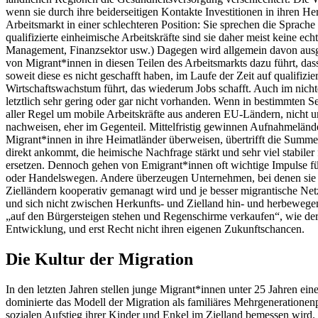
wenn sie durch ihre beiderseitigen Kontakte Investitionen in ihren H
Arbeitsmarkt in einer schlechteren Position: Sie sprechen die Sprache
qualifizierte einheimische Arbeitskräfte sind sie daher meist keine e
Management, Finanzsektor usw.) Dagegen wird allgemein davon ausgega
von Migrant*innen in diesen Teilen des Arbeitsmarkts dazu führt, da
soweit diese es nicht geschafft haben, im Laufe der Zeit auf qualifiz
Wirtschaftswachstum führt, das wiederum Jobs schafft. Auch im nicht
letztlich sehr gering oder gar nicht vorhanden. Wenn in bestimmten S
aller Regel um mobile Arbeitskräfte aus anderen EU-Ländern, nicht 
nachweisen, eher im Gegenteil. Mittelfristig gewinnen Aufnahmelände
Migrant*innen in ihre Heimatländer überweisen, übertrifft die Summe
direkt ankommt, die heimische Nachfrage stärkt und sehr viel stabiler 
ersetzen. Dennoch gehen von Emigrant*innen oft wichtige Impulse fü
oder Handelswegen. Andere überzeugen Unternehmen, bei denen sie arbe
Zielländern kooperativ gemanagt wird und je besser migrantische Ne
und sich nicht zwischen Herkunfts- und Zielland hin- und herbewegen
„auf den Bürgersteigen stehen und Regenschirme verkaufen“, wie de
Entwicklung, und erst Recht nicht ihren eigenen Zukunftschancen.
Die Kultur der Migration
In den letzten Jahren stellen junge Migrant*innen unter 25 Jahren e
dominierte das Modell der Migration als familiäres Mehrgenerationenp
sozialen Aufstieg ihrer Kinder und Enkel im Zielland bemessen wird