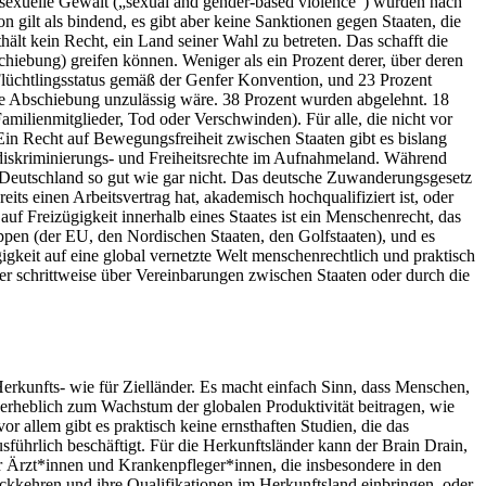
d sexuelle Gewalt („sexual and gender-based violence“) wurden nach
ilt als bindend, es gibt aber keine Sanktionen gegen Staaten, die
hält kein Recht, ein Land seiner Wahl zu betreten. Das schafft die
hiebung) greifen können. Weniger als ein Prozent derer, über deren
lüchtlingsstatus gemäß der Genfer Konvention, und 23 Prozent
ine Abschiebung unzulässig wäre. 38 Prozent wurden abgelehnt. 18
milienmitglieder, Tod oder Verschwinden). Für alle, die nicht vor
 Ein Recht auf Bewegungsfreiheit zwischen Staaten gibt es bislang
ntidiskriminierungs- und Freiheitsrechte im Aufnahmeland. Während
 Deutschland so gut wie gar nicht. Das deutsche Zuwanderungsgesetz
s einen Arbeitsvertrag hat, akademisch hochqualifiziert ist, oder
uf Freizügigkeit innerhalb eines Staates ist ein Menschenrecht, das
uppen (der EU, den Nordischen Staaten, den Golfstaaten), und es
igkeit auf eine global vernetzte Welt menschenrechtlich und praktisch
er schrittweise über Vereinbarungen zwischen Staaten oder durch die
erkunfts- wie für Zielländer. Es macht einfach Sinn, dass Menschen,
e erheblich zum Wachstum der globalen Produktivität beitragen, wie
 allem gibt es praktisch keine ernsthaften Studien, die das
usführlich beschäftigt. Für die Herkunftsländer kann der Brain Drain,
er Ärzt*innen und Krankenpfleger*innen, die insbesondere in den
ckkehren und ihre Qualifikationen im Herkunftsland einbringen, oder