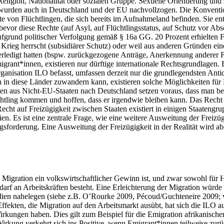
eligion, Nationalität oder sozialen Gruppe. Sexuelle Orientierung un
urden auch in Deutschland und der EU nachvollzogen. Die Konvention g
te von Flüchtlingen, die sich bereits im Aufnahmeland befinden. Sie ent
vor diese Rechte (auf Asyl, auf Flüchtlingsstatus, auf Schutz vor Absc
grund politischer Verfolgung gemäß § 16a GG. 20 Prozent erhielten F
er Krieg herrscht (subsidiärer Schutz) oder weil aus anderen Gründen e
erledigt hatten (bspw. zurückgezogene Anträge, Anerkennung anderer Fa
igrant*innen, existieren nur dürftige internationale Rechtsgrundlagen.
sorganisation ILO befasst, umfassen derzeit nur die grundlegendsten A
in diese Länder zuwandern kann, existieren solche Möglichkeiten für
aus Nicht-EU-Staaten nach Deutschland setzen voraus, dass man bereit
chtling kommen und hoffen, dass er irgendwie bleiben kann. Das Recht a
Recht auf Freizügigkeit zwischen Staaten existiert in einigen Staatengr
. Es ist eine zentrale Frage, wie eine weitere Ausweitung der Freizüg
gsforderung. Eine Ausweitung der Freizügigkeit in der Realität wird ab
 Migration ein volkswirtschaftlicher Gewinn ist, und zwar sowohl für H
darf an Arbeitskräften besteht. Eine Erleichterung der Migration würd
ien nahelegen (siehe z.B. O’Rourke 2009, Pécoud/Guchteneire 2009; vor
Effekten, die Migration auf den Arbeitsmarkt ausübt, hat sich die ILO a
irkungen haben. Dies gilt zum Beispiel für die Emigration afrikanisch
irkung verkehrt sich ins Positive, wenn Emigrant*innen teilweise zurü