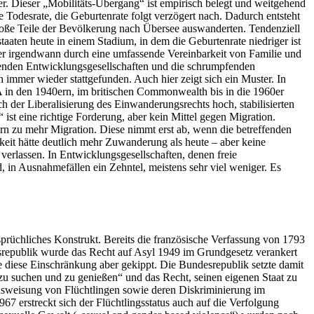
r. Dieser „Mobilitäts-Übergang“ ist empirisch belegt und weitgehend
e Todesrate, die Geburtenrate folgt verzögert nach. Dadurch entsteht
 große Teile der Bevölkerung nach Übersee auswanderten. Tendenziell
taaten heute in einem Stadium, in dem die Geburtenrate niedriger ist
er irgendwann durch eine umfassende Vereinbarkeit von Familie und
chsenden Entwicklungsgesellschaften und die schrumpfenden
h immer wieder stattgefunden. Auch hier zeigt sich ein Muster. In
A in den 1940ern, im britischen Commonwealth bis in die 1960er
 der Liberalisierung des Einwanderungsrechts hoch, stabilisierten
ist eine richtige Forderung, aber kein Mittel gegen Migration.
rn zu mehr Migration. Diese nimmt erst ab, wenn die betreffenden
keit hätte deutlich mehr Zuwanderung als heute – aber keine
verlassen. In Entwicklungsgesellschaften, denen freie
 in Ausnahmefällen ein Zehntel, meistens sehr viel weniger. Es
rsprüchliches Konstrukt. Bereits die französische Verfassung von 1793
srepublik wurde das Recht auf Asyl 1949 im Grundgesetz verankert
de diese Einschränkung aber gekippt. Die Bundesrepublik setzte damit
zu suchen und zu genießen“ und das Recht, seinen eigenen Staat zu
Ausweisung von Flüchtlingen sowie deren Diskriminierung im
67 erstreckt sich der Flüchtlingsstatus auch auf die Verfolgung