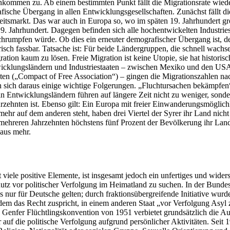
nkommen zu. Ab einem bestimmten Punkt fällt die Migrationsrate wiede
fische Übergang in allen Entwicklungsgesellschaften. Zunächst fällt di
Arbeitsmarkt. Das war auch in Europa so, wo im späten 19. Jahrhundert
9. Jahrhundert. Dagegen befinden sich alle hochentwickelten Industries
chrumpfen würde. Ob dies ein erneuter demografischer Übergang ist, d
irisch fassbar. Tatsache ist: Für beide Ländergruppen, die schnell wa
ion kaum zu lösen. Freie Migration ist keine Utopie, sie hat historisc
ntwicklungsländern und Industriestaaten – zwischen Mexiko und den US
n („Compact of Free Association“) – gingen die Migrationszahlen nach
 sich daraus einige wichtige Folgerungen. „Fluchtursachen bekämpfen“ 
 Entwicklungsländern führen auf längere Zeit nicht zu weniger, sonde
rzehnten ist. Ebenso gilt: Ein Europa mit freier Einwanderungsmöglich
ehr auf dem anderen steht, haben drei Viertel der Syrer ihr Land nicht 
mehreren Jahrzehnten höchstens fünf Prozent der Bevölkerung ihr Land,
aus mehr.
 viele positive Elemente, ist insgesamt jedoch ein unfertiges und wide
utz vor politischer Verfolgung im Heimatland zu suchen. In der Bunde
s nur für Deutsche gelten; durch fraktionsübergreifende Initiative wur
dem das Recht zuspricht, in einem anderen Staat „vor Verfolgung Asyl 
 Genfer Flüchtlingskonvention von 1951 verbietet grundsätzlich die 
f die politische Verfolgung aufgrund persönlicher Aktivitäten. Seit 19