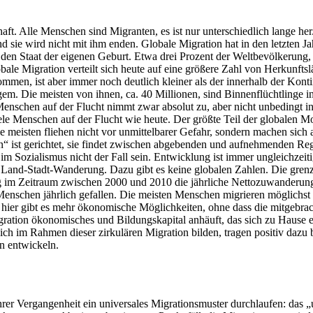
haft. Alle Menschen sind Migranten, es ist nur unterschiedlich lange h
 sie wird nicht mit ihm enden. Globale Migration hat in den letzten Jah
 den Staat der eigenen Geburt. Etwa drei Prozent der Weltbevölkerung
le Migration verteilt sich heute auf eine größere Zahl von Herkunftslä
en, ist aber immer noch deutlich kleiner als der innerhalb der Kontin
ngem. Die meisten von ihnen, ca. 40 Millionen, sind Binnenflüchtlinge 
 Menschen auf der Flucht nimmt zwar absolut zu, aber nicht unbedingt
ele Menschen auf der Flucht wie heute. Der größte Teil der globalen Mobi
 meisten fliehen nicht vor unmittelbarer Gefahr, sondern machen sich 
n“ ist gerichtet, sie findet zwischen abgebenden und aufnehmenden Reg
m Sozialismus nicht der Fall sein. Entwicklung ist immer ungleichzeitig
r Land-Stadt-Wanderung. Dazu gibt es keine globalen Zahlen. Die grenzü
rug im Zeitraum zwischen 2000 und 2010 die jährliche Nettozuwanderu
schen jährlich gefallen. Die meisten Menschen migrieren möglichst in
n hier gibt es mehr ökonomische Möglichkeiten, ohne dass die mitgebrach
ration ökonomisches und Bildungskapital anhäuft, das sich zu Hause eff
sich im Rahmen dieser zirkulären Migration bilden, tragen positiv dazu 
n entwickeln.
ihrer Vergangenheit ein universales Migrationsmuster durchlaufen: das