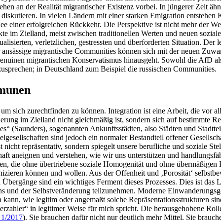
gehen an der Realität migrantischer Existenz vorbei. In jüngerer Zeit ä
 diskutieren. In vielen Ländern mit einer starken Emigration entstehen
dee einer erfolgreichen Rückkehr. Die Perspektive ist nicht mehr der W
te im Zielland, meist zwischen traditionellen Werten und neuen sozial
alisierten, verletzlichen, gestressten und überforderten Situation. Der
nger ansässige migrantische Communities können sich mit der neuen Zuwan
nd genuinen migrantischen Konservatismus hinausgeht. Sowohl die AfD 
zusprechen; in Deutschland zum Beispiel die russischen Communities.
mmunen
 sich zurechtfinden zu können. Integration ist eine Arbeit, die vor all
nderung im Zielland nicht gleichmäßig ist, sondern sich auf bestimmte
ties“ (Saunders), sogenannten Ankunftsstädten, also Städten und Stadtte
llelgesellschaften sind jedoch ein normaler Bestandteil offener Gesells
t nicht repräsentativ, sondern spiegelt unsere berufliche und soziale Ste
haft aneignen und verstehen, wie wir uns unterstützen und handlungsfähi
ießen, die ohne übertriebene soziale Homogenität und ohne übermäßigen 
ieren können und wollen. Aus der Offenheit und ‚Porosität‘ selbstbewu
Übergänge sind ein wichtiges Ferment dieses Prozesses. Dies ist das Leit
uschs und der Selbstveränderung teilzunehmen. Moderne Einwanderungsge
ann, wie legitim oder angemaßt solche Repräsentationsstrukturen sind, s
uerzahler“ in legitimer Weise für mich spricht. Die herausgehobene Ro
1/2017
). Sie brauchen dafür nicht nur deutlich mehr Mittel. Sie brau