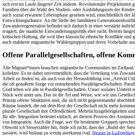
sich erst im Laufe längerer Zeit änderte. Revolutionäre Projektionen 
Familien über die Wahl des Studien- oder Ausbildungsorts der Kinder
auch sozial erwartete Lebensphase gesehen wird, einschließlich der I
Entwicklungschance. An die Stelle der familiären Generationenkonflik
Zuwanderergeneration befindet sich dadurch in einer verstärkt individu
reagiert, die staatliche Einwanderungspolitik eher nicht. Bereits lä
kritischen Haltung, die weit über klassische ethnische Konflikte u
auch etablierte migrantische Wählergruppen und deren Vorbehalte an
Offene Parallelgesellschaften, offene Ko
Alle Migrant*innen brauchen migrantische Communities im Zielland, um
kollektiv. Es ist daher unvermeidlich, dass die Verteilung von Zuwa
Arbeit zu finden ist, als auch von der Herausbildung von „Arrival Ci
die oft geäußerte Sorge vor entstehenden Parallelgesellschaften. Para
Grad leben wir alle in Parallelgesellschaften. Unser soziales Umfeld is
Stück weit unter uns. Das ist die Art und Weise, wie wir uns Gesellsc
Prinzip offene Strukturen sind, die sich nicht gegeneinander abschl
Räume handelt, die mit dem Rest der Gesellschaft nicht mehr kommuniz
plurale Gesellschaft ihre Öffentlichkeit. Mehrfachzugehörigkeiten und 
für alle. Integration bedeutet einfach, an diesem Prozess des Austa
von Integration. Auch die Frage, wer für bestimmte Gruppen sprechen k
Obwohl ich Steuerzahler bin, finde ich nicht, dass der „Bund der Ste
passiert, wird bislang zu wenig anerkannt (vgl.
Heuser in
LuXemburg