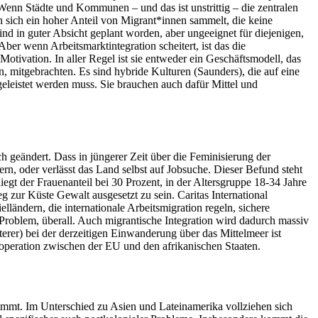
enn Städte und Kommunen – und das ist unstrittig – die zentralen
 sich ein hoher Anteil von Migrant*innen sammelt, die keine
nd in guter Absicht geplant worden, aber ungeeignet für diejenigen,
r wenn Arbeitsmarktintegration scheitert, ist das die
Motivation. In aller Regel ist sie entweder ein Geschäftsmodell, das
en, mitgebrachten. Es sind hybride Kulturen (Saunders), die auf eine
eleistet werden muss. Sie brauchen auch dafür Mittel und
h geändert. Dass in jüngerer Zeit über die Feminisierung der
ern, oder verlässt das Land selbst auf Jobsuche. Dieser Befund steht
egt der Frauenanteil bei 30 Prozent, in der Altersgruppe 18-34 Jahre
g zur Küste Gewalt ausgesetzt zu sein. Caritas International
ländern, die internationale Arbeitsmigration regeln, sichere
 Problem, überall. Auch migrantische Integration wird dadurch massiv
erer) bei der derzeitigen Einwanderung über das Mittelmeer ist
operation zwischen der EU und den afrikanischen Staaten.
nimmt. Im Unterschied zu Asien und Lateinamerika vollziehen sich