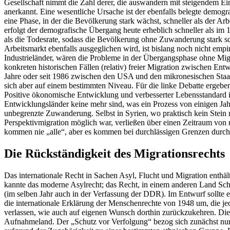
Gesellschaft nimmt die Zahl derer, die auswandern mit steigendem Ei
anerkannt. Eine wesentliche Ursache ist der ebenfalls belegte demogra
eine Phase, in der die Bevölkerung stark wächst, schneller als der 
erfolgt der demografische Übergang heute erheblich schneller als im 1
als die Todesrate, sodass die Bevölkerung ohne Zuwanderung stark s
Arbeitsmarkt ebenfalls ausgeglichen wird, ist bislang noch nicht emp
Industrieländer, wären die Probleme in der Übergangsphase ohne Migrat
konkreten historischen Fällen (relativ) freier Migration zwischen E
Jahre oder seit 1986 zwischen den USA und den mikronesischen Staate
sich aber auf einem bestimmten Niveau. Für die linke Debatte ergeben
Positive ökonomische Entwicklung und verbesserter Lebensstandard in
Entwicklungsländer keine mehr sind, was ein Prozess von einigen Jah
unbegrenzte Zuwanderung. Selbst in Syrien, wo praktisch kein Stein m
Perspektivmigration möglich war, verließen über einen Zeitraum von 
kommen nie „alle“, aber es kommen bei durchlässigen Grenzen durch
Die Rückständigkeit des Migrationsrechts
Das internationale Recht in Sachen Asyl, Flucht und Migration enthält
kannte das moderne Asylrecht; das Recht, in einem anderen Land Sch
(im selben Jahr auch in der Verfassung der DDR). Im Entwurf sollte e
die internationale Erklärung der Menschenrechte von 1948 um, die je
verlassen, wie auch auf eigenen Wunsch dorthin zurückzukehren. Die
Aufnahmeland. Der „Schutz vor Verfolgung“ bezog sich zunächst nur au