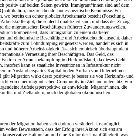
ich positiv auf beiden Seiten gewirkt. Immigrant*innen sind auf dem
 Qualifikation, unzureichende landesspezifische Kenntnisse. Für
n, wo bereits ein echter globaler Arbeitsmarkt besteht (Forschung,
itskräfte gibt, die schlecht qualifiziert sind, und dass der Zuzug
end die migrantischen Beschäftigten früherer Zuwanderungswellen,
 dadurch kompensiert, dass Immigration zu einem stärkeren
ften auf einheimische Beschäftigte und Arbeitsuchende ausgeht, daher
Arbeitskräfte zum Lohndumping eingesetzt werden, handelt es sich in
nd höherer Arbeitslosigkeit lässt sich empirisch überhaupt nicht
ternationale Vernetzung ihrer Beschäftigten. Das Geld, das
der Faktor der Armutsbekämpfung im Herkunftsland, da dieses Geld
insofern kann es staatliche Investitionen in Infrastruktur nicht
eren im Ausland erspartes Kapital in den Aufbau von Unternehmen
lt: Migration wirkt desto positiver, je besser sie von Herkunfts- und
icht von einer migrantischen Community im Zielland unterstützt wird
irgendeine Aufstiegsperspektive zu entwickeln. Migrant*innen, die
unfts- und Zielländern, noch der globalen ökonomischen
turen der Migration haben sich dadurch verändert. Ursprünglich
m vollen Bewusstsein, dass der Erfolg ihrer Aktion sich erst am
 konservative Haltung an und eine Kultur der Unauffälligkeit, was