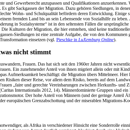
mente und Gewerberecht anzupassen und Qualifikationen anzuerkennen. W
 Es gibt Sackgassen der Migration. Dazu gehören Siedlungen, in denen
lechte Wohn- und Schulqualität befördern deren Entwicklung. Einige si
nem fremden Land bis an sein Lebensende von Sozialhilfe zu leben. Abe
derung in Sozialsysteme“ ist in den seltensten Fällen die ursprüngliche 
. Die Kulturen der Migration, die hier entstehen, sind keine traditionell
kgassen-Siedlungen ist eine zentrale Aufgabe, die von den Kommunen g
Transformation einsetzen (vgl.
Pieschke in
LuXemburg Online
).
twas nicht stimmt
uswandern, Frauen. Das hat sich seit den 1960er Jahren nicht wesentlic
 Frauen. Ein zunehmender Anteil von ihnen migriert allein oder mit Kind
as Aufmerksamkeit beschäftigt: die Migration übers Mittelmeer. Hier li
men Risiken dieser Reise, vor allem dem Risiko, bereits auf dem Landwe
 Frauen „faire und gerechte Vereinbarungen zwischen Herkunfts- und Ziel
(Caritas Internationalis 2012, 14). Männerdominierte Gruppen sind ein
egrationsmotor. Der hohe Anteil von Männern (und der geringe Anteil Ält
s der europäischen Grenzabschottung und der miserablen Migrations-Ko
otwendiger, als Afrika in verschiedener Hinsicht eine Sonderrolle ein