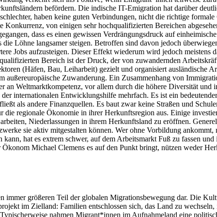
erkunftsländern befördern. Die indische IT-Emigration hat darüber deutl
 schlechter, haben keine guten Verbindungen, nicht die richtige formale
chte Konkurrenz, von einigen sehr hochqualifizierten Bereichen abgesehe
ngen, dass es einen gewissen Verdrängungsdruck auf einheimische Arbe
ss die Löhne langsamer steigen. Betroffen sind davon jedoch überwieg
iertere Jobs aufzusteigen. Dieser Effekt wiederum wird jedoch meistens
qualifizierten Bereich ist der Druck, der von zuwandernden Arbeitskrä
ektoren (Häfen, Bau, Leiharbeit) gezielt und organisiert ausländische 
um außereuropäische Zuwanderung. Ein Zusammenhang von Immigration u
r an Weltmarktkompetenz, vor allem durch die höhere Diversität und in
 der internationalen Entwicklungshilfe mehrfach. Es ist ein bedeuten
fließt als andere Finanzquellen. Es baut zwar keine Straßen und Schulen, 
r die regionale Ökonomie in ihrer Herkunftsregion aus. Einige investi
iten, Niederlassungen in ihrem Herkunftsland zu eröffnen. Generell gi
tzwerke sie aktiv mitgestalten können. Wer ohne Vorbildung ankommt, n
 kann, hat es extrem schwer, auf dem Arbeitsmarkt Fuß zu fassen und 
r Ökonom Michael Clemens es auf den Punkt bringt, nützen weder Herk
inen immer größeren Teil der globalen Migrationsbewegung dar. Die Kul
rojekt im Zielland: Familien entschlossen sich, das Land zu wechseln, i
. Typischerweise nahmen Migrant*innen im Aufnahmeland eine politisch