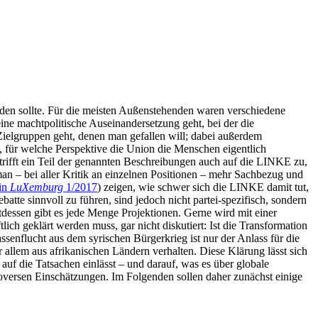
rden sollte. Für die meisten Außenstehenden waren verschiedene
eine machtpolitische Auseinandersetzung geht, bei der die
e Zielgruppen geht, denen man gefallen will; dabei außerdem
, für welche Perspektive die Union die Menschen eigentlich
ifft ein Teil der genannten Beschreibungen auch auf die LINKE zu,
an – bei aller Kritik an einzelnen Positionen – mehr Sachbezug und
 in
LuXemburg
1/2017
) zeigen, wie schwer sich die LINKE damit tut,
atte sinnvoll zu führen, sind jedoch nicht partei-spezifisch, sondern
tdessen gibt es jede Menge Projektionen. Gerne wird mit einer
lich geklärt werden muss, gar nicht diskutiert: Ist die Transformation
nflucht aus dem syrischen Bürgerkrieg ist nur der Anlass für die
r allem aus afrikanischen Ländern verhalten. Diese Klärung lässt sich
 auf die Tatsachen einlässt – und darauf, was es über globale
oversen Einschätzungen. Im Folgenden sollen daher zunächst einige