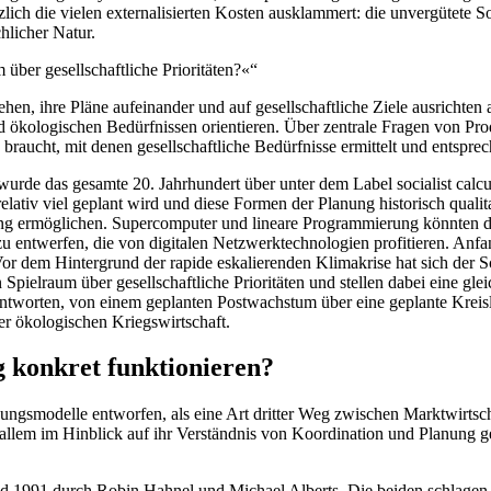
tzlich die vielen externalisierten Kosten ausklammert: die unvergütete 
hlicher Natur.
über gesellschaftliche Prioritäten?«
n, ihre Pläne aufeinander und auf gesellschaftliche Ziele ausrichten an
 und ökologischen Bedürfnissen orientieren. Über zentrale Fragen von 
braucht, mit denen gesellschaftliche Bedürfnisse ermittelt und entspr
wurde das gesamte 20. Jahrhundert über unter dem Label socialist calcul
elativ viel geplant wird und diese Formen der Planung historisch quali
nung ermöglichen. Supercomputer und lineare Programmierung könnten de
ng zu entwerfen, die von digitalen Netzwerktechnologien profitieren. 
Vor dem Hintergrund der rapide eskalierenden Klimakrise hat sich der
ielraum über gesellschaftliche Prioritäten und stellen dabei eine gleic
tworten, von einem geplanten Postwachstum über eine geplante Kreislau
r ökologischen Kriegswirtschaft.
 konkret funktionieren?
ngsmodelle entworfen, als eine Art dritter Weg zwischen Marktwirtsch
r allem im Hinblick auf ihr Verständnis von Koordination und Planung 
d 1991 durch Robin Hahnel und Michael Alberts. Die beiden schlagen v