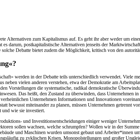
rete Alternativen zum Kapitalismus auf. Es geht ihr aber weder um ei
 es darum, postkapitalistische Alternativen jenseits der Marktwirtscha
 solche Debatte bietet zudem die Möglichkeit, kritisch von den autori
ung«?
aft« werden in der Debatte teils unterschiedlich verwendet. Viele mei
mus neben vielen anderen verstehen, etwa der Demokratie am Arbeitspl
n Vorstellungen die systematische, radikal demokratische Überwindun
wesen. Das heißt, den Zustand zu überwinden, dass Unternehmen in Ko
ft verheimlichen Unternehmen Informationen und Innovationen voreinand
nstatt bewusst miteinander zu planen, müssen Unternehmen getrennt v
und wie sie investiert.
Produktions- und Investitionsentscheidungen einiger weniger Unterne
Sektoren sollen wachsen, welche schrumpfen? Wollen wir in der Summe
 Gebäude und Maschinen wurden umsonst gebaut und Arbeiter*innen ums
ngsläufig zu zyklischen Krisen, Monopolstellungen und großer Ungleich