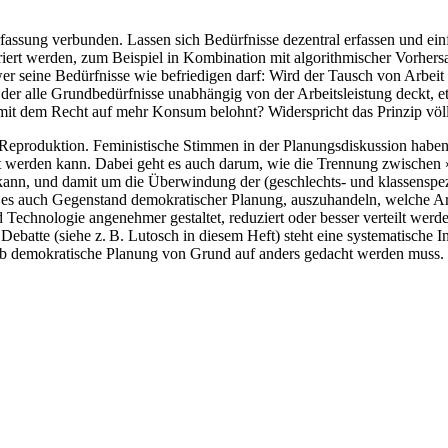
fassung verbunden. Lassen sich Bedürfnisse dezentral erfassen und ein
rt werden, zum Beispiel in Kombination mit algorithmischer Vorhersage
 wer seine Bedürfnisse wie befriedigen darf: Wird der Tausch von Arbe
 der alle Grundbedürfnisse unabhängig von der Arbeitsleistung deckt, 
 dem Recht auf mehr Konsum belohnt? Widerspricht das Prinzip völlig
en Reproduktion. Feministische Stimmen in der Planungsdiskussion haben
t werden kann. Dabei geht es auch darum, wie die Trennung zwischen »
nn, und damit um die Überwindung der (geschlechts- und klassenspezi
äre es auch Gegenstand demokratischer Planung, auszuhandeln, welche Ar
echnologie angenehmer gestaltet, reduziert oder besser verteilt werden
ebatte (siehe z. B. Lutosch in diesem Heft) steht eine systematische I
 ob demokratische Planung von Grund auf anders gedacht werden muss.