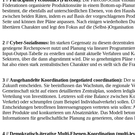
Föderationen organisierte Produktionsräte in einem Bottom-up-Planun
bestimmt, die ebenfalls auf unterschiedlichen Ebenen, von den Hausha
zwischen beiden Räten, indem es auf Basis der vorgeschlagenen Produ
Seite und können ihre Pläne anpassen. Nach einigen wiederholten Du
libertären Charakter und legt den Fokus auf die (Selbst-)Organisati
2 // Cyber-Sozialismus:
Im starken Gegensatz zu diesem dezentralen 
gestiegene Rechenpower nutzt und Planung via linearer Programmieru
Input-Output-Tabelle zu erstellen und damit aktuelle Verfahren und 
Sektoren, über die dann abgestimmt wird. Die so genehmigten Pläne st
hat also einen stark zentralistischen Charakter und es stellt sich die
3 // Ausgehandelte Koordination (negotiated coordination):
Der so
Zukunft entscheiden. Sie beeinflussen das Wachstum, die regionale Ve
Gemeinschaft nicht auf einen detaillierten Zentralplan, sondern ledigli
Verteilung von Investitionen. Letzteres soll eine Balance zwischen 
Verkehr) oder schrumpfen (zum Beispiel Individualverkehr) sollen. Ü
Entscheidungen betroffenen Interessengruppen vertreten sein sollen: 
ihrer Produkte und konkurrieren um Absatzmärkte. Das Modell betont 
Informationen für gesellschaftliche Planung zu generieren, ohne dass
4 // Demokratisch-iterative Multi-Ebenen-Koordination (multi-leve