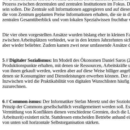
Prozess zwischen dezentralen und zentralen Institutionen im Fokus. D
sein sollen. Die Zentrale soll Informationen aggregieren und auf dies
die vom Zentrum geplanten Preise Informationen erhalten, die sie in
zentralen Gesamtüberblick und vom lokalen Spezialwissen fruchtbar
Die vier oben vorgestellten Ansätze wurden bislang eher in kleinen 
zwischen Arbeitsplätzen verbindet, war in den letzten Jahrzehnten s
aber wieder beliebter. Zudem kamen zwei neue umfassende Ansätze dazu
5 // Digitaler Sozialismus:
Im Modell des Ökonomen Daniel Saros (201
Produktionspunkte erhalten, mit denen sie Ressourcen, Arbeitskräf
von ihnen gekauft werden, werden aber auf diese Weise billiger angeb
denen sie Konsumgüter und Dienstleistungen erwerben können. Der Ans
Inzwischen wird die Praktikabilität von digitalen Wunschlisten häufig 
zuzurechnen.
6 // Common-ismus:
Der Informatiker Stefan Meretz und der Soziolo
Prinzip der Commons gesellschaftlich verallgemeinert werden soll. Es 
Vermittlung von Konflikten dienen verschiedene Gremien, doch die L
Arbeitszeit) existiert nicht. Stattdessen entscheiden Betriebe anhan
von unten soll horizontale Selbstorganisation stärken.