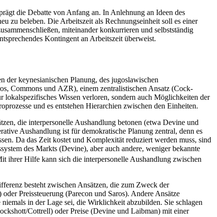
 prägt die Debatte von Anfang an. In Anlehnung an Ideen des
 zu beleben. Die Arbeitszeit als Rechnungseinheit soll es einer
 zusammenschließen, miteinander konkurrieren und selbstständig
entsprechendes Kontingent an Arbeitszeit überweist.
en der keynesianischen Planung, des jugoslawischen
Saros, Commons und AZR), einem zentralistischen Ansatz (Cock­
ur lokalspezifisches Wissen verloren, sondern auch Möglichkeiten der
kroprozesse und es entstehen Hierarchien zwischen den Einheiten.
tzen, die interpersonelle Aushandlung betonen (etwa Devine und
rative Aushandlung ist für demokratische Planung zentral, denn es
ssen. Da das Zeit kostet und Komplexität reduziert werden muss, sind
system des Markts (Devine), aber auch andere, weniger bekannte
t ihrer Hilfe kann sich die interpersonelle Aushandlung zwischen
 Differenz besteht zwischen Ansätzen, die zum Zweck der
) oder Preissteuerung (Parecon und Saros). Andere Ansätze
 niemals in der Lage sei, die Wirklichkeit abzubilden. Sie schlagen
ockshott/Cottrell) oder Preise (Devine und Laibman) mit einer