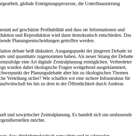
Sorgearbeit, globale Enteignungsprozesse, die Unterfinanzierung
statt auf geschätzte Profitabilität und dass sie Informationen und
Produktion und Reproduktion wird dann demokratisch entschieden. Das
echende Planungsentscheidungen getroffen werden.
ation debate heiß diskutiert. Ausgangspunkt der jüngeren Debatte ist
tativ und quantitativ zugenommen haben. Als neuer Strang der Debatte
mzufolge eine Art digitale Zentralplanung ermöglichen. Verbreiteter
Anfangs wurden dabei ökologische Fragen weitgehend ausgeklammert,
 Schwerpunkt der Planungsdebatte aber hin zu ökologischen Themen
he Verteilung sicher? Wie schaffen wir eine sichere Infrastruktur für
fwirtschaft bis hin zu dem in der Öffentlichkeit durch Andreas
aft und sowjetischer Zentralplanung. Es handelt sich um umfassende
gegenüberstellen möchte.
or, dass direktdemokratisch verwaltete und in sektoralen