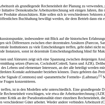
Arbeitszeit als grundlegende Recheneinheit der Planung zu verwenden,
tiative Demokratische Arbeitszeitrechnung seit einigen Jahren, ihn neu
er Produkte abzuschätzen. Räte sollen sich in verschiedenen Sektoren
 öffentlichen Buchhaltung bewilligt werden, die dem Betrieb dann ein 
ussionspunkte, insbesondere mit Blick auf die historischen Erfahrung
eigen sich Differenzen zwischen eher dezentralen Ansätzen (Parecon, 
rale Institutionen zu viele Entscheidungen treffen, geht dabei nicht n
lnde Instanzen, sonst ist dezentrale Entscheidungsfindung blind für Ma
enen und Akteuren zeigt sich eine Spannung zwischen denjenigen Ansä
rmittlung setzen (Parecon, Cockshott/Cottrell, Saros und AZR). Delibe
des Lebens und elementare Interessen, an der alle beteiligt werden mü
irekten Kontakt aufeinander beziehen können. Dazu gehören das Preis
[
1
]
gische Signale (Commons) und »parametrische Formeln« (Laibman).
Mi
he Fragen konzentrieren.
 treffen, ist in den Modellen sehr unterschiedlich. Eine grundlegende
ale Recheneinheit vorschlagen, wie etwa die Arbeitszeitrechnung (AZR
ter Kritik an der Pseudorationalität einer einzelnen Recheneinheit, die
n verschiedener Güter arbeitet. Wieder andere verbinden Arbeitszeit (C