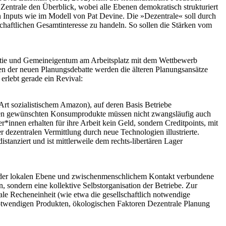
Zentrale den Überblick, wobei alle Ebenen demokratisch strukturiert
den Inputs wie im Modell von Pat Devine. Die »Dezentrale« soll durch
haftlichen Gesamtinte­resse zu handeln. So sollen die Stärken vom
okratie und Gemeineigentum am Arbeitsplatz mit dem Wettbewerb
men der neuen Planungsdebatte werden die älteren Planungsansätze
erlebt gerade ein Revival:
rt sozialistischem Amazon), auf deren Basis Betriebe
innen gewünschten Konsumprodukte müssen nicht zwangsläufig auch
*innen erhalten für ihre Arbeit kein Geld, sondern Creditpoints, mit
dezentralen Vermittlung durch neue Technologien illustrierte.
stanziert und ist mittlerweile dem rechts-libertären Lager
mit der lokalen Ebene und zwischenmenschlichem Kontakt verbundene
, sondern eine kollektive Selbstorganisation der Betriebe. Zur
le Recheneinheit (wie etwa die gesellschaftlich notwendige
en notwendigen Produkten, ökologischen Faktoren Dezentrale Planung