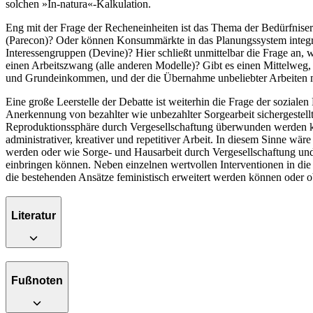
solchen »In-natura«-Kalkulation.
Eng mit der Frage der Recheneinheiten ist das Thema der Bedürfniser
(Parecon)? Oder können Konsummärkte in das Planungssystem integrie
Interessengruppen (Devine)? Hier schließt unmittelbar die Frage an,
einen Arbeitszwang (alle anderen Modelle)? Gibt es einen Mittelweg,
und Grundeinkommen, und der die Übernahme unbeliebter Arbeiten mit
Eine große Leerstelle der Debatte ist weiterhin die Frage der sozial
Anerkennung von bezahlter wie unbezahlter Sorgearbeit sichergestell
Reproduktionssphäre durch Vergesellschaftung überwunden werden ka
administrativer, kreativer und repetitiver Arbeit. In diesem Sinne w
werden oder wie Sorge- und Hausarbeit durch Vergesellschaftung und T
einbringen können. Neben einzelnen wertvollen Interventionen in die D
die bestehenden Ansätze feministisch erweitert werden können oder
Literatur
Fußnoten