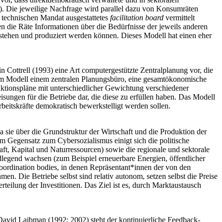
1). Die jeweilige Nachfrage wird parallel dazu von Konsumräten
n technischen Mandat ausgestattetes
facilitation board
vermittelt
n die Räte Informationen über die Bedürfnisse der jeweils anderen
stehen und produziert werden können. Dieses Modell hat einen eher
Cottrell (1993) eine Art computergestützte Zentralplanung vor, die
sem Modell einem zentralen Planungsbüro, eine gesamtökonomische
uktionspläne mit unterschiedlicher Gewichtung verschiedener
sungen für die Betriebe dar, die diese zu erfüllen haben. Das Modell
Arbeitskräfte demokratisch bewerkstelligt werden sollen.
da sie über die Grundstruktur der Wirtschaft und die Produktion der
Im Gegensatz zum Cybersozialismus einigt sich die politische
kraft, Kapital und Naturressourcen) sowie die regionale und sektorale
dlegend wachsen (zum Beispiel erneuerbare Energien, öffentlicher
oordination bodies, in denen Repräsentant*innen der von den
n. Die Betriebe selbst sind relativ autonom, setzen selbst die Preise
eilung der Investitionen. Das Ziel ist es, durch Marktaustausch
vid Laibman (1992; 2002) steht der kontinuierliche Feedback-