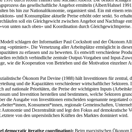
gsprozess das gesellschaftliche Angebot ermitteln (Albert/Hahnel 199
lten bis hin zur Nationalökonomie, organisiert sind. Ein mit einem rei
ktions- und Konsumpläne aktuelle Preise erhöht oder senkt. So erhalte
rchläufen soll ein Gleichgewicht zwischen Angebot und Nachfrage ent
on »von unten nach oben« und Koordination durch Gleichgewichtspreise.
Modell schlagen der Informatiker Paul Cockshott und der Ökonom Allin 
ng »optimiert«. Die Vernetzung aller Arbeitsplätze ermöglicht in die
Kapazitäten zu erfassen und zu bewerten. Es entwirft verschiedene Prod
ellen rechtlich verbindliche zentrale Output-Vorgaben und Input-Zuwei
 Frage, wie die Kooperation von Betrieben und die Motivation einzelner 
zialistische Ökonom Pat Devine (1988) hält Investitionen für zentral, 
rteilung und die Kapazitäten verschiedener wirtschaftlicher Sektoren. 
ch auf nationale Prioritäten, die Preise der wichtigsten Inputs (Arbeits
Konsum und Investition herstellen und bestimmen, welche Sektoren grun
ber die Ausgabe von Investitionen entscheiden sogenannte negotiated c
Arbeiter*innen, Konsument*innen, regionale Gemeinschaften, Unternehme
Autonomie und Dezentralität und legt den Fokus auf demokratische Vert
 Letztere von den unpersönlichen Kräften des Marktes dominiert wird.
l democratic iterative coordination):
Beim marxistischen Ökonom Da