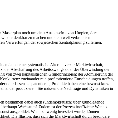
nen Masterplan noch um ein »Auspinseln« von Utopien, deren
ft wieder denkbar zu machen und dem weit verbreiteten
tären Verwerfungen der sowjetischen Zentralplanung zu lernen.
nen damit eine systematische Alternative zur Marktwirtschaft,
atz, der Abschaffung des Arbeitszwangs oder der Überwindung der
g von zwei kapitalistischen Grundprinzipien: der Atomisierung der
nkurrenz zueinander rein profitorientierte Entscheidungen treffen,
er oder lassen sie patentieren, Produkte haben eine bewusst kurze
oneinander produzieren. Sie müssen die Nachfrage und Dynamiken in
hmen bestimmen dabei auch (undemokratisch) über grundlegende
 überhaupt Wachstum? Zudem ist der Prozess ineffizient: Wenn zu
onst ausgebildet. Wenn zu wenig investiert wurde, können
heit. Die Illusion, dass sich die Marktwirtschaft durch besondere