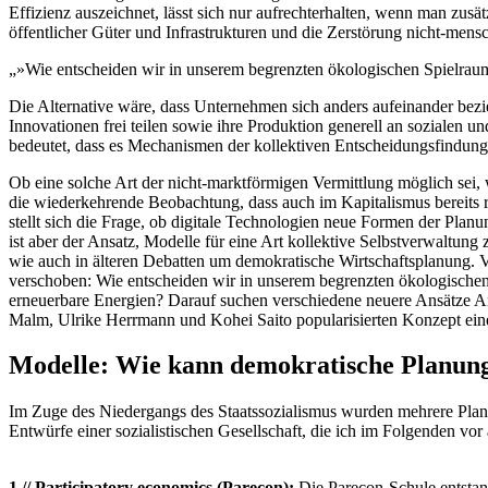
Effizienz auszeichnet, lässt sich nur aufrechterhalten, wenn man zusä
öffentlicher Güter und Infrastrukturen und die Zerstörung nicht-mensc
»Wie entscheiden wir in unserem begrenzten ökologischen Spielraum 
Die Alternative wäre, dass Unternehmen sich anders aufeinander beziehe
Innovationen frei teilen sowie ihre Produktion generell an sozialen
bedeutet, dass es Mechanismen der kollektiven Entscheidungsfindung 
Ob eine solche Art der nicht-marktförmigen Vermittlung möglich sei, 
die wiederkehrende Beobachtung, dass auch im Kapitalismus bereits r
stellt sich die Frage, ob digitale Technologien neue Formen der Pla
ist aber der Ansatz, Modelle für eine Art kollektive Selbstverwaltu
wie auch in älteren Debatten um demokratische Wirtschaftsplanung. 
verschoben: Wie entscheiden wir in unserem begrenzten ökologischen Sp
erneuerbare Energien? Darauf suchen verschiedene neuere Ansätze An
Malm, Ulrike Herrmann und Kohei Saito popularisierten Konzept eine
Modelle: Wie kann demokratische Planung
Im Zuge des Niedergangs des Staatssozialismus wurden mehrere Planu
Entwürfe einer sozialistischen Gesellschaft, die ich im Folgenden vo
1 // Participatory economics (Parecon):
Die Parecon-Schule entstan