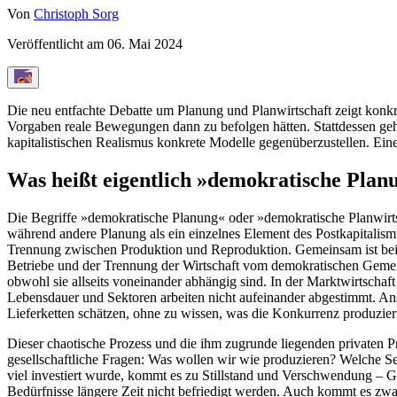
Von
Christoph Sorg
Veröffentlicht am
06. Mai 2024
Die neu entfachte Debatte um Planung und Planwirtschaft zeigt konk
Vorgaben reale Bewegungen dann zu befolgen hätten. Stattdessen geht
kapitalistischen Realismus konkrete Modelle gegenüberzustellen. Eine
Was heißt eigentlich »demokratische Plan
Die Begriffe »demokratische Planung« oder »demokratische Planwirtsch
während andere Planung als ein einzelnes Element des Postkapitalis
Trennung zwischen Produktion und Reproduktion. Gemeinsam ist beide
Betriebe und der Trennung der Wirtschaft vom demokratischen Gemein
obwohl sie allseits voneinander abhängig sind. In der Marktwirtscha
Lebensdauer und Sektoren arbeiten nicht aufeinander abgestimmt. A
Lieferketten schätzen, ohne zu wissen, was die Konkurrenz produziert 
Dieser chaotische Prozess und die ihm zugrunde liegenden privaten 
gesellschaftliche Fragen: Was wollen wir wie produzieren? Welche 
viel investiert wurde, kommt es zu Stillstand und Verschwendung –
Bedürfnisse längere Zeit nicht befriedigt werden. Auch kommt es zwa