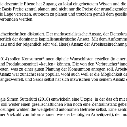
ie dezentrale Ebene hat Zugang zu lokal eingebettetem Wissen und die 
er Basis Preise zentral planen und nicht nur die Preise der grundlegen
 die Lage versetzen, autonom zu planen und trotzdem gemäß dem gesellsc
 verbunden werden.
Fachzeitschriften diskutiert. Der marktsozialistische Ansatz, der Dem
icherlich der dominante kapitalismuskritische Ansatz. Mit dem Aufkom
 und der (eigentlich sehr viel ältere) Ansatz der Arbeitszeitrechnung 
4) sollen Konsument*innen digitale Wunschlisten erstellen (in einer A
te und Produktionsmittel »kaufen« können. Die von den Verbraucher*
oten, was zu einer guten Planung der Konsumtion anregen soll. Arbeiter
atz war zunächst sehr populär, wohl auch weil er die Möglichkeit der 
angezweifelt, und Saros selbst hat sich inzwischen von seinem Ansatz di
gie Simon Sutterlütti (2018) entwickeln eine Utopie, in der das oft 
soll weder einen gesellschaftlichen Plan noch eine Zentralinstanz geben
ösungen wählen die weitgehend autonomen Betriebe selbst. Eine zentra
d einer Vielzahl von Informationen wie der benötigten Arbeit(szeit), d