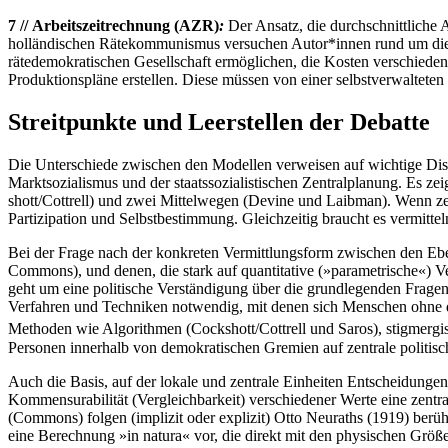
7 // Arbeitszeitrechnung (AZR)
:
Der Ansatz, die durchschnittliche 
holländischen Rätekommunismus versuchen Autor*innen rund um die Ini
rätedemokratischen Gesellschaft ermöglichen, die Kosten verschieden
Produktionspläne erstellen. Diese müssen von einer selbstverwalteten
Streitpunkte und Leerstellen der Debatte
Die Unterschiede zwischen den Modellen verweisen auf wichtige Disk
Marktsozialismus und der staatssozialistischen Zentralplanung. Es z
shott/Cottrell) und zwei Mittelwegen (Devine und Laibman). Wenn zent
Partizipation und Selbstbestimmung. Gleichzeitig braucht es vermitte
Bei der Frage nach der konkreten Vermittlungsform zwischen den Eb
Commons), und denen, die stark auf quantitative (»parametrische«) Ve
geht um eine politische Verständigung über die grundlegenden Fragen 
Verfahren und Techniken notwendig, mit denen sich Menschen ohne d
Methoden wie Algorithmen (Cockshott/Cottrell und Saros), stigmer
Personen innerhalb von demokratischen Gremien auf zentrale politisc
Auch die Basis, auf der lokale und zentrale Einheiten Entscheidungen
Kommensurabilität (Vergleichbarkeit) verschiedener Werte eine zentr
(Commons) folgen (implizit oder explizit) Otto Neuraths (1919) berühm
eine Berechnung »in natura« vor, die direkt mit den physischen Größe