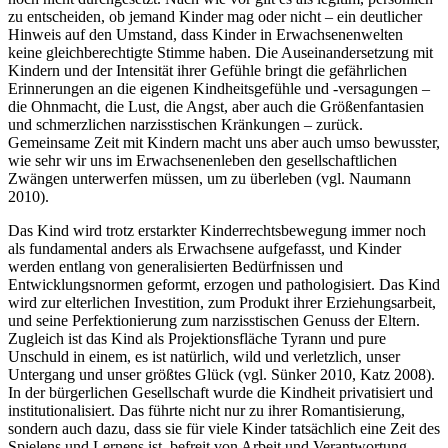
zu entscheiden, ob jemand Kinder mag oder nicht – ein deutlicher
Hinweis auf den Umstand, dass Kinder in Erwachsenenwelten
keine gleichberechtigte Stimme haben. Die Auseinandersetzung mit
Kindern und der Intensität ihrer Gefühle bringt die gefährlichen
Erinnerungen an die eigenen Kindheitsgefühle und -versagungen –
die Ohnmacht, die Lust, die Angst, aber auch die Größenfantasien
und schmerzlichen narzisstischen Kränkungen – zurück.
Gemeinsame Zeit mit Kindern macht uns aber auch umso bewusster,
wie sehr wir uns im Erwachsenenleben den gesellschaftlichen
Zwängen unterwerfen müssen, um zu überleben (vgl. Naumann
2010).
Das Kind wird trotz erstarkter Kinderrechtsbewegung immer noch
als fundamental anders als Erwachsene aufgefasst, und Kinder
werden entlang von generalisierten Bedürfnissen und
Entwicklungsnormen geformt, erzogen und pathologisiert. Das Kind
wird zur elterlichen Investition, zum Produkt ihrer Erziehungsarbeit,
und seine Perfektionierung zum narzisstischen Genuss der Eltern.
Zugleich ist das Kind als Projektionsfläche Tyrann und pure
Unschuld in einem, es ist natürlich, wild und verletzlich, unser
Untergang und unser größtes Glück (vgl. Sünker 2010, Katz 2008).
In der bürgerlichen Gesellschaft wurde die Kindheit privatisiert und
institutionalisiert. Das führte nicht nur zu ihrer Romantisierung,
sondern auch dazu, dass sie für viele Kinder tatsächlich eine Zeit des
Spielens und Lernens ist, befreit von Arbeit und Verantwortung.