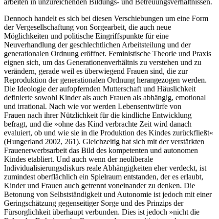
arbeiten in unzureichenden Bildungs- und Betreuungsverhältnissen.
Dennoch handelt es sich bei diesen Verschiebungen um eine Form
der Vergesellschaftung von Sorgearbeit, die auch neue
Möglichkeiten und politische Eingriffspunkte für eine
Neuverhandlung der geschlechtlichen Arbeitsteilung und der
generationalen Ordnung eröffnet. Feministische Theorie und Praxis
eignen sich, um das Generationenverhältnis zu verstehen und zu
verändern, gerade weil es überwiegend Frauen sind, die zur
Reproduktion der generationalen Ordnung herangezogen werden.
Die Ideologie der aufopfernden Mutterschaft und Häuslichkeit
definierte sowohl Kinder als auch Frauen als abhängig, emotional
und irrational. Nach wie vor werden Lebensentwürfe von
Frauen nach ihrer Nützlichkeit für die kindliche Entwicklung
befragt, und die »ohne das Kind verbrachte Zeit wird danach
evaluiert, ob und wie sie in die Produktion des Kindes zurückfließt«
(Hungerland 2002, 261). Gleichzeitig hat sich mit der verstärkten
Frauenerwerbsarbeit das Bild des kompetenten und autonomen
Kindes etabliert. Und auch wenn der neoliberale
Individualisierungsdiskurs reale Abhängigkeiten eher verdeckt, ist
zumindest oberflächlich ein Spielraum entstanden, der es erlaubt,
Kinder und Frauen auch getrennt voneinander zu denken. Die
Betonung von Selbstständigkeit und Autonomie ist jedoch mit einer
Geringschätzung gegenseitiger Sorge und des Prinzips der
Fürsorglichkeit überhaupt verbunden. Dies ist jedoch »nicht die