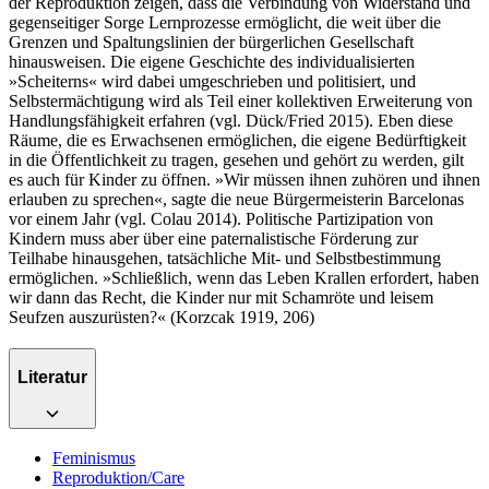
der Reproduktion zeigen, dass die Verbindung von Widerstand und
gegenseitiger Sorge Lernprozesse ermöglicht, die weit über die
Grenzen und Spaltungslinien der bürgerlichen Gesellschaft
hinausweisen. Die eigene Geschichte des individualisierten
»Scheiterns« wird dabei umgeschrieben und politisiert, und
Selbstermächtigung wird als Teil einer kollektiven Erweiterung von
Handlungsfähigkeit erfahren (vgl. Dück/Fried 2015). Eben diese
Räume, die es Erwachsenen ermöglichen, die eigene Bedürftigkeit
in die Öffentlichkeit zu tragen, gesehen und gehört zu werden, gilt
es auch für Kinder zu öffnen. »Wir müssen ihnen zuhören und ihnen
erlauben zu sprechen«, sagte die neue Bürgermeisterin Barcelonas
vor einem Jahr (vgl. Colau 2014). Politische Partizipation von
Kindern muss aber über eine paternalistische Förderung zur
Teilhabe hinausgehen, tatsächliche Mit- und Selbstbestimmung
ermöglichen. »Schließlich, wenn das Leben Krallen erfordert, haben
wir dann das Recht, die Kinder nur mit Schamröte und leisem
Seufzen auszurüsten?« (Korzcak 1919, 206)
Literatur
Feminismus
Reproduktion/Care