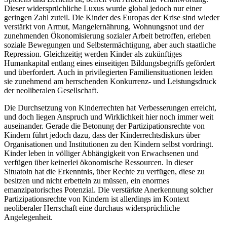
Dieser widersprüchliche Luxus wurde global jedoch nur einer
geringen Zahl zuteil. Die Kinder des Europas der Krise sind wieder
verstärkt von Armut, Mangelernährung, Wohnungsnot und der
zunehmenden Ökonomisierung sozialer Arbeit betroffen, erleben
soziale Bewegungen und Selbstermächtigung, aber auch staatliche
Repression. Gleichzeitig werden Kinder als zukünftiges
Humankapital entlang eines einseitigen Bildungsbegriffs gefördert
und überfordert. Auch in privilegierten Familiensituationen leiden
sie zunehmend am herrschenden Konkurrenz- und Leistungsdruck
der neoliberalen Gesellschaft.
Die Durchsetzung von Kinderrechten hat Verbesserungen erreicht,
und doch liegen Anspruch und Wirklichkeit hier noch immer weit
auseinander. Gerade die Betonung der Partizipationsrechte von
Kindern führt jedoch dazu, dass der Kinderrechtsdiskurs über
Organisationen und Institutionen zu den Kindern selbst vordringt.
Kinder leben in völliger Abhängigkeit von Erwachsenen und
verfügen über keinerlei ökonomische Ressourcen. In dieser
Situatoin hat die Erkenntnis, über Rechte zu verfügen, diese zu
besitzen und nicht erbetteln zu müssen, ein enormes
emanzipatorisches Potenzial. Die verstärkte Anerkennung solcher
Partizipationsrechte von Kindern ist allerdings im Kontext
neoliberaler Herrschaft eine durchaus widersprüchliche
Angelegenheit.