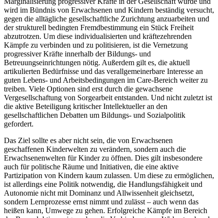
Marginalisierung progressiver Kräfte in der Gesellschaft wurde und
wird im Bündnis von Erwachsenen und Kindern beständig versucht,
gegen die alltägliche gesellschaftliche Zurichtung anzuarbeiten und
der strukturell bedingten Fremdbestimmung ein Stück Freiheit
abzutrotzen. Um diese individualisierten und kräftezehrenden
Kämpfe zu verbinden und zu politisieren, ist die Vernetzung
progressiver Kräfte innerhalb der Bildungs- und
Betreuungseinrichtungen nötig. Außerdem gilt es, die aktuell
artikulierten Bedürfnisse und das verallgemeinerbare Interesse an
guten Lebens- und Arbeitsbedingungen im Care-Bereich weiter zu
treiben. Viele Optionen sind erst durch die gewachsene
Vergesellschaftung von Sorgearbeit entstanden. Und nicht zuletzt ist
die aktive Beteiligung kritischer Intellektueller an den
gesellschaftlichen Debatten um Bildungs- und Sozialpolitik
gefordert.
Das Ziel sollte es aber nicht sein, die von Erwachsenen
geschaffenen Kinderwelten zu verändern, sondern auch die
Erwachsenenwelten für Kinder zu öffnen. Dies gilt insbesondere
auch für politische Räume und Initiativen, die eine aktive
Partizipation von Kindern kaum zulassen. Um diese zu ermöglichen,
ist allerdings eine Politik notwendig, die Handlungsfähigkeit und
Autonomie nicht mit Dominanz und Allwissenheit gleichsetzt,
sondern Lernprozesse ernst nimmt und zulässt – auch wenn das
heißen kann, Umwege zu gehen. Erfolgreiche Kämpfe im Bereich