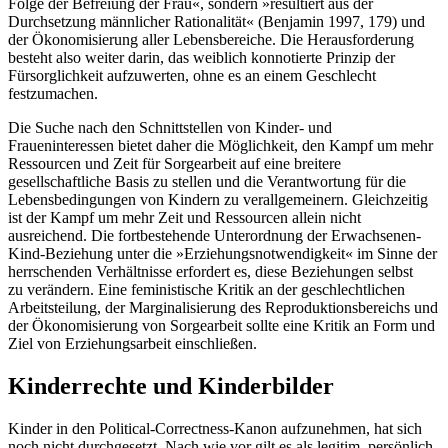
Folge der Befreiung der Frau«, sondern »resultiert aus der
Durchsetzung männlicher Rationalität« (Benjamin 1997, 179) und
der Ökonomisierung aller Lebensbereiche. Die Herausforderung
besteht also weiter darin, das weiblich konnotierte Prinzip der
Fürsorglichkeit aufzuwerten, ohne es an einem Geschlecht
festzumachen.
Die Suche nach den Schnittstellen von Kinder- und
Fraueninteressen bietet daher die Möglichkeit, den Kampf um mehr
Ressourcen und Zeit für Sorgearbeit auf eine breitere
gesellschaftliche Basis zu stellen und die Verantwortung für die
Lebensbedingungen von Kindern zu verallgemeinern. Gleichzeitig
ist der Kampf um mehr Zeit und Ressourcen allein nicht
ausreichend. Die fortbestehende Unterordnung der Erwachsenen-
Kind-Beziehung unter die »Erziehungsnotwendigkeit« im Sinne der
herrschenden Verhältnisse erfordert es, diese Beziehungen selbst
zu verändern. Eine feministische Kritik an der geschlechtlichen
Arbeitsteilung, der Marginalisierung des Reproduktionsbereichs und
der Ökonomisierung von Sorgearbeit sollte eine Kritik an Form und
Ziel von Erziehungsarbeit einschließen.
Kinderrechte und Kinderbilder
Kinder in den Political-Correctness-Kanon aufzunehmen, hat sich
noch nicht durchgesetzt. Nach wie vor gilt es als legitim, persönlich