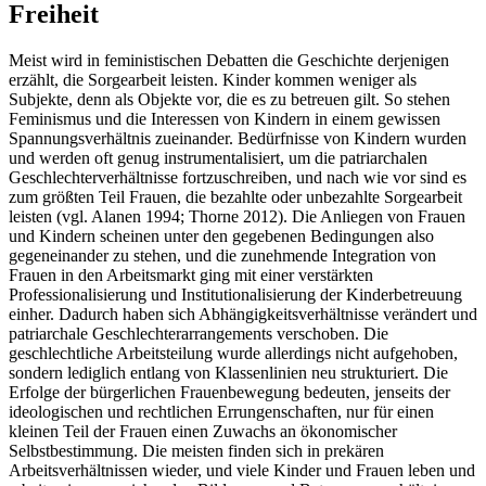
Freiheit
Meist wird in feministischen Debatten die Geschichte derjenigen
erzählt, die Sorgearbeit leisten. Kinder kommen weniger als
Subjekte, denn als Objekte vor, die es zu betreuen gilt. So stehen
Feminismus und die Interessen von Kindern in einem gewissen
Spannungsverhältnis zueinander. Bedürfnisse von Kindern wurden
und werden oft genug instrumentalisiert, um die patriarchalen
Geschlechterverhältnisse fortzuschreiben, und nach wie vor sind es
zum größten Teil Frauen, die bezahlte oder unbezahlte Sorgearbeit
leisten (vgl. Alanen 1994; Thorne 2012). Die Anliegen von Frauen
und Kindern scheinen unter den gegebenen Bedingungen also
gegeneinander zu stehen, und die zunehmende Integration von
Frauen in den Arbeitsmarkt ging mit einer verstärkten
Professionalisierung und Institutionalisierung der Kinderbetreuung
einher. Dadurch haben sich Abhängigkeitsverhältnisse verändert und
patriarchale Geschlechterarrangements verschoben. Die
geschlechtliche Arbeitsteilung wurde allerdings nicht aufgehoben,
sondern lediglich entlang von Klassenlinien neu strukturiert. Die
Erfolge der bürgerlichen Frauenbewegung bedeuten, jenseits der
ideologischen und rechtlichen Errungenschaften, nur für einen
kleinen Teil der Frauen einen Zuwachs an ökonomischer
Selbstbestimmung. Die meisten finden sich in prekären
Arbeitsverhältnissen wieder, und viele Kinder und Frauen leben und