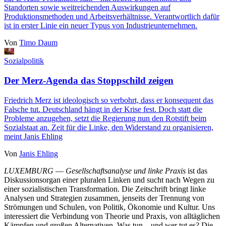
Standorten sowie weitreichenden Auswirkungen auf
Produktionsmethoden und Arbeitsverhältnisse. Verantwortlich dafür
ist in erster Linie ein neuer Typus von Industrieunternehmen.
Von
Timo Daum
Sozialpolitik
Der Merz-Agenda das Stoppschild zeigen
Friedrich Merz ist ideologisch so verbohrt, dass er konsequent das
Falsche tut. Deutschland hängt in der Krise fest. Doch statt die
Probleme anzugehen, setzt die Regierung nun den Rotstift beim
Sozialstaat an. Zeit für die Linke, den Widerstand zu organisieren,
meint Janis Ehling
Von
Janis Ehling
LUXEMBURG
—
Gesellschaftsanalyse und linke Praxis
ist das
Diskussionsorgan einer pluralen Linken und sucht nach Wegen zu
einer sozialistischen Transformation. Die Zeitschrift bringt linke
Analysen und Strategien zusammen, jenseits der Trennung von
Strömungen und Schulen, von Politik, Ökonomie und Kultur. Uns
interessiert die Verbindung von Theorie und Praxis, von alltäglichen
Kämpfen und großen Alternativen. Was tun – und wer tut es? Die