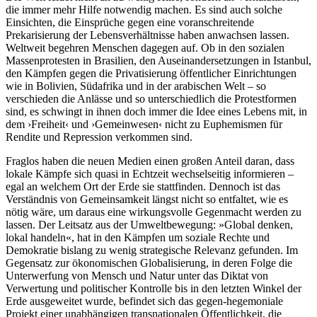
die immer mehr Hilfe notwendig machen. Es sind auch solche
Einsichten, die Einsprüche gegen eine voranschreitende
Prekarisierung der Lebensverhältnisse haben anwachsen lassen.
Weltweit begehren Menschen dagegen auf. Ob in den sozialen
Massenprotesten in Brasilien, den Auseinandersetzungen in Istanbul,
den Kämpfen gegen die Privatisierung öffentlicher Einrichtungen
wie in Bolivien, Südafrika und in der arabischen Welt – so
verschieden die Anlässe und so unterschiedlich die Protestformen
sind, es schwingt in ihnen doch immer die Idee eines Lebens mit, in
dem ›Freiheit‹ und ›Gemeinwesen‹ nicht zu Euphemismen für
Rendite und Repression verkommen sind.
Fraglos haben die neuen Medien einen großen Anteil daran, dass
lokale Kämpfe sich quasi in Echtzeit wechselseitig informieren –
egal an welchem Ort der Erde sie stattfinden. Dennoch ist das
Verständnis von Gemeinsamkeit längst nicht so entfaltet, wie es
nötig wäre, um daraus eine wirkungsvolle Gegenmacht werden zu
lassen. Der Leitsatz aus der Umweltbewegung: »Global denken,
lokal handeln«, hat in den Kämpfen um soziale Rechte und
Demokratie bislang zu wenig strategische Relevanz gefunden. Im
Gegensatz zur ökonomischen Globalisierung, in deren Folge die
Unterwerfung von Mensch und Natur unter das Diktat von
Verwertung und politischer Kontrolle bis in den letzten Winkel der
Erde ausgeweitet wurde, befindet sich das gegen-hegemoniale
Projekt einer unabhängigen transnationalen Öffentlichkeit, die