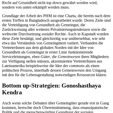
Recht auf Gesundheit nicht top down gewährt werden wird,
sondern von unten erkämpft werden muss.
Grundlage der Arbeit des PHM ist eine Charta, die bereits nach dem
ersten Treffen in Bangladesch ausgearbeitet wurde. Deren Ziele sind
die Verteidigung von Gesundheit als Gemeingut, die
Zurückweisung aller weiteren Privatisierungstendenzen sowie die
weltweite Durchsetzung sozialer Rechte. Auch in Kapstadt wurden
diese Ziele bestätigt, und gleichzeitig war unübersehbar, wie sehr
etwa das Verständnis von Gemeingütern variiert. Verbanden die
VertreterInnen aus dem globalen Norden mit der Idee von
Gesundheit als Gemeingut in erster Linie funktionierende
Serviceleistungen, eben
Güter
, die
Gemeinwesen
ihren Mitgliedern
zur Verfügung stellen müssen, akzentuierten VertreterInnen aus
Lateinamerika beispielsweise die Idee der
commons
als einen
politischen Prozess, innerhalb dessen Gemeinwesen den Umgang
mit den für die Lebensgestaltung notwendigen Ressourcen klären.
Bottom up-Strategien: Gonoshasthaya
Kendra
Auch wenn solche Debatten über Gemeingüter gerade erst in Gang
kommen, herrschte doch Übereinstimmung, dass emanzipatorische
Politik und die menschenwürdige Gestaltung der sozialen