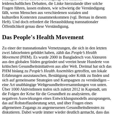
leidenschaftlichen Debatten, die Linke hierzulande über solche
Fragen führen, lassen erahnen, wie schwierig die Verständigung
fällt, wenn Menschen aus verschiedenen sozialen und
kulturellen Kontexten zusammenkommen (vgl. Bernau in diesem
Heft). Und doch erfordert die Herausbildung transnationaler
Öffentlichkeit genau diese Verständigung.
Das People's Health Movement
Zu einer der transnationalen Vernetzungen, die sich in den letzten
zwei Jahrzehnten gebildet haben, zählt das
People’s Health
Movement
(PHM). Es wurde 2000 in Bangladesch von Akteuren
aus den globalen Süden gegründet und vereint heute Hunderte von
kritischen Gesundheitsinitiativen aus aller Welt. Dreimal hat sich das
PHM bislang zu
People’s Health Assemblies
getroffen, um lokale
Erfahrungen auszutauschen, Bestätigung oder Kritik zu finden und
sich auf gemeinsame Strategien und Kampagnen zu verständigen –
eine Art unabhängige Weltgesundheitsversammlungen von unten.
Über 1000 AktivistInnen trafen sich zuletzt 2012 in Kapstadt, um
die Folgen der Krise für die Gesundheit zu analysieren, die
negativen Auswirkungen eines Entwicklungsmodells anzuprangern,
das auf Rohstoffausbeutung setzt, und über Fragen eines
allgemeinen Zugangs zu angemessenen Gesundheitsdiensten zu
diskutieren. Dabei wurde immer wieder deutlich gemacht, dass das