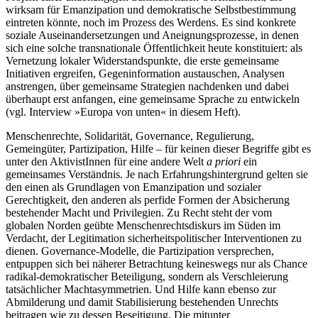
wirksam für Emanzipation und demokratische Selbstbestimmung
eintreten könnte, noch im Prozess des Werdens. Es sind konkrete
soziale Auseinandersetzungen und Aneignungsprozesse, in denen
sich eine solche transnationale Öffentlichkeit heute konstituiert: als
Vernetzung lokaler Widerstandspunkte, die erste gemeinsame
Initiativen ergreifen, Gegeninformation austauschen, Analysen
anstrengen, über gemeinsame Strategien nachdenken und dabei
überhaupt erst anfangen, eine gemeinsame Sprache zu entwickeln
(vgl. Interview »Europa von unten« in diesem Heft).
Menschenrechte, Solidarität, Governance, Regulierung,
Gemeingüter, Partizipation, Hilfe – für keinen dieser Begriffe gibt es
unter den AktivistInnen für eine andere Welt
a priori
ein
gemeinsames Verständnis. Je nach Erfahrungshintergrund gelten sie
den einen als Grundlagen von Emanzipation und sozialer
Gerechtigkeit, den anderen als perfide Formen der Absicherung
bestehender Macht und Privilegien. Zu Recht steht der vom
globalen Norden geübte Menschenrechtsdiskurs im Süden im
Verdacht, der Legitimation sicherheitspolitischer Interventionen zu
dienen. Governance-Modelle, die Partizipation versprechen,
entpuppen sich bei näherer Betrachtung keineswegs nur als Chance
radikal-demokratischer Beteiligung, sondern als Verschleierung
tatsächlicher Machtasymmetrien. Und Hilfe kann ebenso zur
Abmilderung und damit Stabilisierung bestehenden Unrechts
beitragen wie zu dessen Beseitigung. Die mitunter