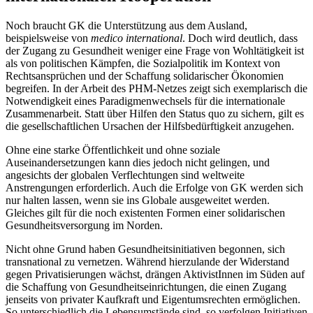
Noch braucht GK die Unterstützung aus dem Ausland,
beispielsweise von
medico international
. Doch wird deutlich, dass
der Zugang zu Gesundheit weniger eine Frage von Wohltätigkeit ist
als von politischen Kämpfen, die Sozialpolitik im Kontext von
Rechtsansprüchen und der Schaffung solidarischer Ökonomien
begreifen. In der Arbeit des PHM-Netzes zeigt sich exemplarisch die
Notwendigkeit eines Paradigmenwechsels für die internationale
Zusammenarbeit. Statt über Hilfen den Status quo zu sichern, gilt es
die gesellschaftlichen Ursachen der Hilfsbedürftigkeit anzugehen.
Ohne eine starke Öffentlichkeit und ohne soziale
Auseinandersetzungen kann dies jedoch nicht gelingen, und
angesichts der globalen Verflechtungen sind weltweite
Anstrengungen erforderlich. Auch die Erfolge von GK werden sich
nur halten lassen, wenn sie ins Globale ausgeweitet werden.
Gleiches gilt für die noch existenten Formen einer solidarischen
Gesundheitsversorgung im Norden.
Nicht ohne Grund haben Gesundheitsinitiativen begonnen, sich
transnational zu vernetzen. Während hierzulande der Widerstand
gegen Privatisierungen wächst, drängen AktivistInnen im Süden auf
die Schaffung von Gesundheitseinrichtungen, die einen Zugang
jenseits von privater Kaufkraft und Eigentumsrechten ermöglichen.
So unterschiedlich die Lebensumstände sind, so verfolgen Initiativen