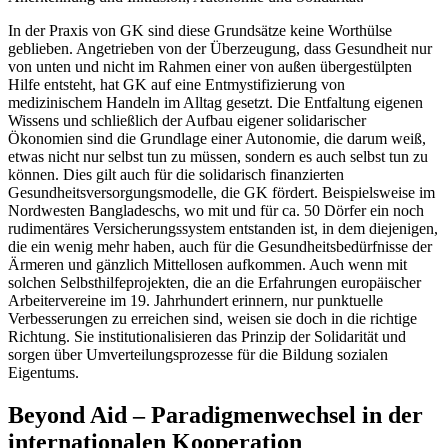
In der Praxis von GK sind diese Grundsätze keine Worthülse
geblieben. Angetrieben von der Überzeugung, dass Gesundheit nur
von unten und nicht im Rahmen einer von außen übergestülpten
Hilfe entsteht, hat GK auf eine Entmystifizierung von
medizinischem Handeln im Alltag gesetzt. Die Entfaltung eigenen
Wissens und schließlich der Aufbau eigener solidarischer
Ökonomien sind die Grundlage einer Autonomie, die darum weiß,
etwas nicht nur selbst tun zu müssen, sondern es auch selbst tun zu
können. Dies gilt auch für die solidarisch finanzierten
Gesundheitsversorgungsmodelle, die GK fördert. Beispielsweise im
Nordwesten Bangladeschs, wo mit und für ca. 50 Dörfer ein noch
rudimentäres Versicherungssystem entstanden ist, in dem diejenigen,
die ein wenig mehr haben, auch für die Gesundheitsbedürfnisse der
Ärmeren und gänzlich Mittellosen aufkommen. Auch wenn mit
solchen Selbsthilfeprojekten, die an die Erfahrungen europäischer
Arbeitervereine im 19. Jahrhundert erinnern, nur punktuelle
Verbesserungen zu erreichen sind, weisen sie doch in die richtige
Richtung. Sie institutionalisieren das Prinzip der Solidarität und
sorgen über Umverteilungsprozesse für die Bildung sozialen
Eigentums.
Beyond Aid – Paradigmenwechsel in der
internationalen Kooperation