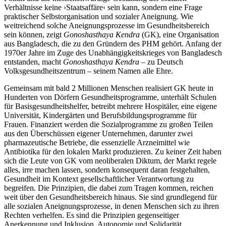
Verhältnisse keine ›Staatsaffäre‹ sein kann, sondern eine Frage
praktischer Selbstorganisation und sozialer Aneignung. Wie
weitreichend solche Aneignungsprozesse im Gesundheitsbereich
sein können, zeigt
Gonoshasthaya Kendra
(GK), eine Organisation
aus Bangladesch, die zu den Gründern des PHM gehört. Anfang der
1970er Jahre im Zuge des Unabhängigkeitskrieges von Bangladesch
entstanden, macht
Gonoshasthaya Kendra
– zu Deutsch
Volksgesundheitszentrum – seinem Namen alle Ehre.
Gemeinsam mit bald 2 Millionen Menschen realisiert GK heute in
Hunderten von Dörfern Gesundheitsprogramme, unterhält Schulen
für Basisgesundheitshelfer, betreibt mehrere Hospitäler, eine eigene
Universität, Kindergärten und Berufsbildungsprogramme für
Frauen. Finanziert werden die Sozialprogramme zu großen Teilen
aus den Überschüssen eigener Unternehmen, darunter zwei
pharmazeutische Betriebe, die essenzielle Arzneimittel wie
Antibiotika für den lokalen Markt produzieren. Zu keiner Zeit haben
sich die Leute von GK vom neoliberalen Diktum, der Markt regele
alles, irre machen lassen, sondern konsequent daran festgehalten,
Gesundheit im Kontext gesellschaftlicher Verantwortung zu
begreifen. Die Prinzipien, die dabei zum Tragen kommen, reichen
weit über den Gesundheitsbereich hinaus. Sie sind grundlegend für
alle sozialen Aneignungsprozesse, in denen Menschen sich zu ihren
Rechten verhelfen. Es sind die Prinzipien gegenseitiger
Anerkennung und Inklusion, Autonomie und Solidarität.