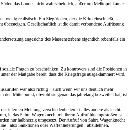
nd Süden das Landes nicht wahrscheinlich, außer um Melitopol kam es
wenig realistisch. Ein Siegfrieden, der die Krim einschließt, ist
t übersteigen. Gesellschaftlich ist die damit verbundene Aufrüstung
ndersetzung angesichts des Massensterbens eigentlich (ebenfalls ein
f soziale Fragen zu beschränken. Zu kontrovers sind die Positionen in
 unter der Maßgabe bereit, dass die Kriegsfrage ausgeklammert wird.
uszurufen war also richtig – auch wenn wir uns deutlich mehr
 den Mittelpunkt, obwohl sie genau das jahrelang bezweifelt hat, ist
er internen Meinungsverschiedenheiten ist alles andere als leicht.
akuum, in das Sahra Wagenknecht mit ihrem Aufruf hineingestoßen ist.
wurden nur halbherzig umgesetzt. Der Aufruf von Sahra Wagenknecht
aine - also Sanktionen oder Waffenlieferungen - abzulehnen,