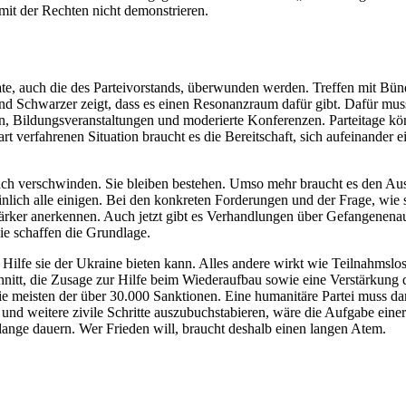
ch mit der Rechten nicht demonstrieren.
, auch die des Parteivorstands, überwunden werden. Treffen mit Bün
 Schwarzer zeigt, dass es einen Resonanzraum dafür gibt. Dafür mu
 Bildungsveranstaltungen und moderierte Konferenzen. Parteitage könn
t verfahrenen Situation braucht es die Bereitschaft, sich aufeinander 
ch verschwinden. Sie bleiben bestehen. Umso mehr braucht es den Aust
ich alle einigen. Bei den konkreten Forderungen und der Frage, wie sic
ärker anerkennen. Auch jetzt gibt es Verhandlungen über Gefangenenau
ie schaffen die Grundlage.
ilfe sie der Ukraine bieten kann. Alles andere wirkt wie Teilnahmslosig
itt, die Zusage zur Hilfe beim Wiederaufbau sowie eine Verstärkung
 die meisten der über 30.000 Sanktionen. Eine humanitäre Partei muss d
d weitere zivile Schritte auszubuchstabieren, wäre die Aufgabe einer
lange dauern. Wer Frieden will, braucht deshalb einen langen Atem.