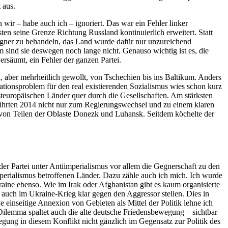
 aus.
ir – habe auch ich – ignoriert. Das war ein Fehler linker
ten seine Grenze Richtung Russland kontinuierlich erweitert. Statt
Gegner zu behandeln, das Land wurde dafür nur unzureichend
m sind sie deswegen noch lange nicht. Genauso wichtig ist es, die
rsäumt, ein Fehler der ganzen Partei.
aber mehrheitlich gewollt, von Tschechien bis ins Baltikum. Anders
ationsproblem für den real existierenden Sozialismus wies schon kurz
steuropäischen Länder quer durch die Gesellschaften. Am stärksten
e führten 2014 nicht nur zum Regierungswechsel und zu einem klaren
 von Teilen der Oblaste Donezk und Luhansk. Seitdem köchelte der
l der Partei unter Antiimperialismus vor allem die Gegnerschaft zu den
mperialismus betroffenen Länder. Dazu zähle auch ich mich. Ich wurde
raine ebenso. Wie im Irak oder Afghanistan gibt es kaum organisierte
auch im Ukraine-Krieg klar gegen den Aggressor stellen. Dies in
ne einseitige Annexion von Gebieten als Mittel der Politik lehne ich
s Dilemma spaltet auch die alte deutsche Friedensbewegung – sichtbar
gung in diesem Konflikt nicht gänzlich im Gegensatz zur Politik des