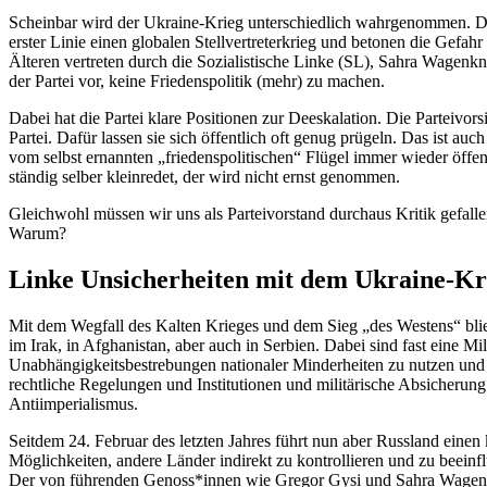
Scheinbar wird der Ukraine-Krieg unterschiedlich wahrgenommen. Die 
erster Linie einen globalen Stellvertreterkrieg und betonen die Gefa
Älteren vertreten durch die Sozialistische Linke (SL), Sahra Wage
der Partei vor, keine Friedenspolitik (mehr) zu machen.
Dabei hat die Partei klare Positionen zur Deeskalation. Die Parteivo
Partei. Dafür lassen sie sich öffentlich oft genug prügeln. Das ist a
vom selbst ernannten „friedenspolitischen“ Flügel immer wieder öffent
ständig selber kleinredet, der wird nicht ernst genommen.
Gleichwohl müssen wir uns als Parteivorstand durchaus Kritik gefal
Warum?
Linke Unsicherheiten mit dem Ukraine-Kr
Mit dem Wegfall des Kalten Krieges und dem Sieg „des Westens“ bl
im Irak, in Afghanistan, aber auch in Serbien. Dabei sind fast eine 
Unabhängigkeitsbestrebungen nationaler Minderheiten zu nutzen und z
rechtliche Regelungen und Institutionen und militärische Absicherung 
Antiimperialismus.
Seitdem 24. Februar des letzten Jahres führt nun aber Russland einen
Möglichkeiten, andere Länder indirekt zu kontrollieren und zu beeinfl
Der von führenden Genoss*innen wie Gregor Gysi und Sahra Wagenknec