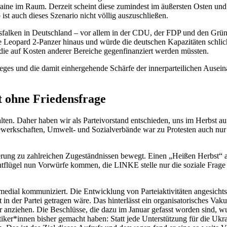
Ukraine im Raum. Derzeit scheint diese zumindest im äußersten Osten u
ist auch dieses Szenario nicht völlig auszuschließen.
sfalken in Deutschland – vor allem in der CDU, der FDP und den Grünen 
ie Leopard 2-Panzer hinaus und würde die deutschen Kapazitäten schlich
 die auf Kosten anderer Bereiche gegenfinanziert werden müssten.
ges und die damit einhergehende Schärfe der innerparteilichen Auseina
t ohne Friedensfrage
lten. Daher haben wir als Parteivorstand entschieden, uns im Herbst au
 Gewerkschaften, Umwelt- und Sozialverbände war zu Protesten auch nur
rung zu zahlreichen Zugeständnissen bewegt. Einen „Heißen Herbst“ a
flügel nun Vorwürfe kommen, die LINKE stelle nur die soziale Frage in
medial kommuniziert. Die Entwicklung von Parteiaktivitäten angesichts d
t in der Partei getragen wäre. Das hinterlässt ein organisatorisches V
 anziehen. Die Beschlüsse, die dazu im Januar gefasst worden sind, 
tiker*innen bisher gemacht haben: Statt jede Unterstützung für die Ukr