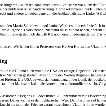
Jüngeren – auch ich zähle mich dazu – kritisieren vor allem den Einm
hr einer nuklearen Auseinandersetzung. Gerne reklamieren beide Seiten
nknecht und andere Ungebundene um die Antikapitalistische Linke (AK
rsitzenden Martin Schirdewan und Janine Wissler sind medial vielfach i
uch ihre Aufgabe als Vorsitzende. Niemand muss Mitleid haben, aber ihr 
lich infrage gestellt, ob die LINKE noch eine Friedenspartei ist. Das v
len lassen. Wir haben in den Protesten zum Heißen Herbst den Ukraine
ieg
ieb die NATO und allen voran die USA der einzige Hegemon. Viele der
Million Menschen gestorben. Meist führte der Westen Regime-Change-Krie
u fördern. Die USA bewegt sich damit ganz in der Logik der postkolon
statt über klassische koloniale Annexionen zu kontrollieren sucht. Gege
 klassischen Krieg des 19. oder frühen 20. Jahrhunderts zur Erweiterun
ussen. Daher wählte es den militärischen Weg. Damit ist nun seit länger
ht als rationaler Friedensgarant bezeichnete Vladimir Putin wurde zu