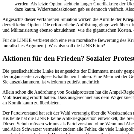
werden. Als letzte Option steht ein langer Guerillakrieg der 
dazu kaum. Widerstandsaktionen gab es dennoch vielfach. Also 
Angesichts dieser verfahrenen Situation wirken die Aufrufe der Krieg
derzeit keine Option. Die erforderliche Aufrüstung ginge weit über d
und Militarisierung ebenso abzulehnen, wie die gigantischen Kosten,
Für die LINKE verbietet sich eine rein moralische Bewertung des Krie
moralisches Argument). Was also soll die LINKE tun?
Aktionen für den Frieden? Sozialer Protes
Die gesellschaftliche Linke ist angesichts der Dilemmata massiv gespa
der organisierten zivilgesellschaftlichen Linken. Eine Mehrheit der
Sie auszuklammern, ist wiederum zutiefst unehrlich.
Allein schon die Androhung von Sozialprotesten hat die Ampel-Regie
Mobilisierung erhofft hatten. Dass ausgerechnet aus dem Wagenknecht
an Komik kaum zu überbieten.
Der Parteivorstand hat seit der Wahl vorrangig über die Vorsitzenden 
Bis heute hat die LINKE keine Antikriegsposition entwickelt, die brei
Diesen Schuh müssen wir uns als Parteivorstand ohne Wenn und Aber
und Alice Schwarzer vermeidet zudem alle Fehler, die viele Linkspoli