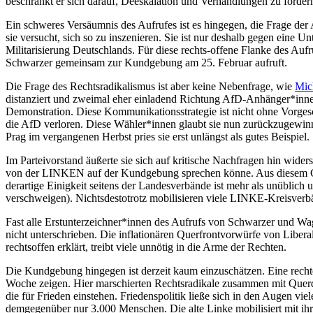
beschränkt er sich darauf, Deeskalation und Verhandlungen zu fordern
Ein schweres Versäumnis des Aufrufes ist es hingegen, die Frage der 
sie versucht, sich so zu inszenieren. Sie ist nur deshalb gegen eine U
Militarisierung Deutschlands. Für diese rechts-offene Flanke des Auf
Schwarzer gemeinsam zur Kundgebung am 25. Februar aufruft.
Die Frage des Rechtsradikalismus ist aber keine Nebenfrage, wie
Mic
distanziert und zweimal eher einladend Richtung AfD-Anhänger*innen
Demonstration. Diese Kommunikationsstrategie ist nicht ohne Vorges
die AfD verloren. Diese Wähler*innen glaubt sie nun zurückzugewin
Prag im vergangenen Herbst pries sie erst unlängst als gutes Beispiel.
Im Parteivorstand äußerte sie sich auf kritische Nachfragen hin wid
von der LINKEN auf der Kundgebung sprechen könne. Aus diesem Grund
derartige Einigkeit seitens der Landesverbände ist mehr als unüblich 
verschweigen). Nichtsdestotrotz mobilisieren viele LINKE-Kreisverb
Fast alle Erstunterzeichner*innen des Aufrufs von Schwarzer und Wag
nicht unterschrieben. Die inflationären Querfrontvorwürfe von Libera
rechtsoffen erklärt, treibt viele unnötig in die Arme der Rechten.
Die Kundgebung hingegen ist derzeit kaum einzuschätzen. Eine recht
Woche zeigen. Hier marschierten Rechtsradikale zusammen mit Querd
die für Frieden einstehen. Friedenspolitik ließe sich in den Augen vi
demgegenüber nur 3.000 Menschen. Die alte Linke mobilisiert mit ih