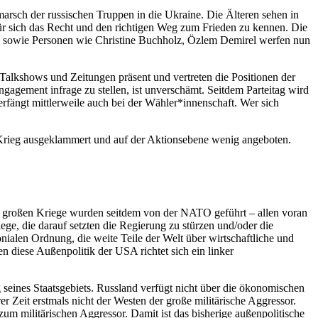
arsch der russischen Truppen in die Ukraine. Die Älteren sehen in
 für sich das Recht und den richtigen Weg zum Frieden zu kennen. Die
L) sowie Personen wie Christine Buchholz, Özlem Demirel werfen nun
n Talkshows und Zeitungen präsent und vertreten die Positionen der
Engagement infrage zu stellen, ist unverschämt. Seitdem Parteitag wird
erfängt mittlerweile auch bei der Wähler*innenschaft. Wer sich
-Krieg ausgeklammert und auf der Aktionsebene wenig angeboten.
 großen Kriege wurden seitdem von der NATO geführt – allen voran
ge, die darauf setzten die Regierung zu stürzen und/oder die
ialen Ordnung, die weite Teile der Welt über wirtschaftliche und
n diese Außenpolitik der USA richtet sich ein linker
g seines Staatsgebiets. Russland verfügt nicht über die ökonomischen
er Zeit erstmals nicht der Westen der große militärische Aggressor.
m militärischen Aggressor. Damit ist das bisherige außenpolitische