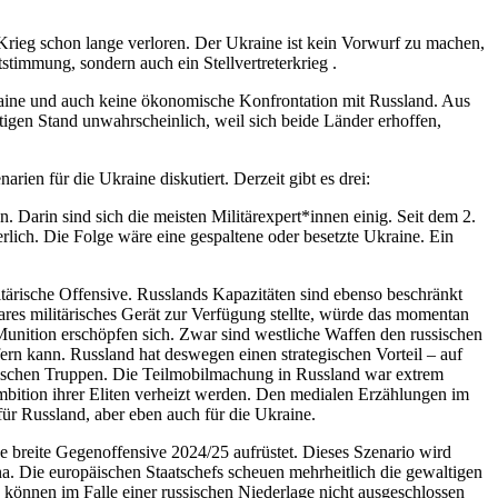
rieg schon lange verloren. Der Ukraine ist kein Vorwurf zu machen,
timmung, sondern auch ein Stellvertreterkrieg .
Ukraine und auch keine ökonomische Konfrontation mit Russland. Aus
tigen Stand unwahrscheinlich, weil sich beide Länder erhoffen,
rien für die Ukraine diskutiert. Derzeit gibt es drei:
 Darin sind sich die meisten Militärexpert*innen einig. Seit dem 2.
lich. Die Folge wäre eine gespaltene oder besetzte Ukraine. Ein
litärische Offensive. Russlands Kapazitäten sind ebenso beschränkt
ares militärisches Gerät zur Verfügung stellte, würde das momentan
Munition erschöpfen sich. Zwar sind westliche Waffen den russischen
ern kann. Russland hat deswegen einen strategischen Vorteil – auf
ussischen Truppen. Die Teilmobilmachung in Russland war extrem
ambition ihrer Eliten verheizt werden. Den medialen Erzählungen im
für Russland, aber eben auch für die Ukraine.
ne breite Gegenoffensive 2024/25 aufrüstet. Dieses Szenario wird
na. Die europäischen Staatschefs scheuen mehrheitlich die gewaltigen
 können im Falle einer russischen Niederlage nicht ausgeschlossen