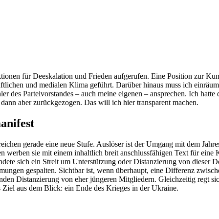
Aktionen für Deeskalation und Frieden aufgerufen. Eine Position zur 
haftlichen und medialen Klima geführt. Darüber hinaus muss ich einrä
ler des Parteivorstandes – auch meine eigenen – ansprechen. Ich hatte 
dann aber zurückgezogen. Das will ich hier transparent machen.
anifest
chen gerade eine neue Stufe. Auslöser ist der Umgang mit dem Jahres
 werben sie mit einem inhaltlich breit anschlussfähigen Text für ein
ete sich ein Streit um Unterstützung oder Distanzierung von dieser 
ömungen gespalten. Sichtbar ist, wenn überhaupt, eine Differenz zwisch
nden Distanzierung von eher jüngeren Mitgliedern. Gleichzeitig regt si
 Ziel aus dem Blick: ein Ende des Krieges in der Ukraine.