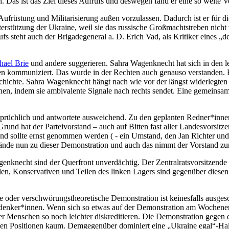
. Das ist das Ziel dieses Aufrufs und deswegen fand er eine so weite V
Aufrüstung und Militarisierung außen vorzulassen. Dadurch ist er für d
nterstützung der Ukraine, weil sie das russische Großmachtstreben nicht
rufs steht auch der Brigadegeneral a. D. Erich Vad, als Kritiker eines
hael Brie
und andere suggerieren. Sahra Wagenknecht hat sich in den 
 kommuniziert. Das wurde in der Rechten auch genauso verstanden. En
chichte. Sahra Wagenknecht hängt nach wie vor der längst widerlegten
nen, indem sie ambivalente Signale nach rechts sendet. Eine gemein
ersprüchlich und antwortete ausweichend. Zu den geplanten Redner*inne
 hat der Parteivorstand – auch auf Bitten fast aller Landesvorsitzen
und sollte ernst genommen werden ( - ein Umstand, den Jan Richter und 
ände nun zu dieser Demonstration und auch das nimmt der Vorstand zu
enknecht sind der Querfront unverdächtig. Der Zentralratsvorsitzende 
len, Konservativen und Teilen des linken Lagers sind gegenüber diesen 
e oder verschwörungstheoretische Demonstration ist keinesfalls ausge
enker*innen. Wenn sich so etwas auf der Demonstration am Wochenende
eler Menschen so noch leichter diskreditieren. Die Demonstration gegen
ren Positionen kaum. Demgegenüber dominiert eine „Ukraine egal“-Halt