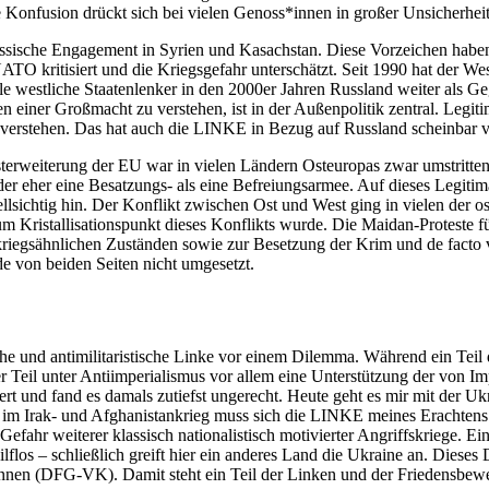
 Konfusion drückt sich bei vielen Genoss*innen in großer Unsicherheit
sische Engagement in Syrien und Kasachstan. Diese Vorzeichen haben w
TO kritisiert und die Kriegsgefahr unterschätzt. Seit 1990 hat der Wes
le westliche Staatenlenker in den 2000er Jahren Russland weiter als 
n einer Großmacht zu verstehen, ist in der Außenpolitik zentral. Legiti
verstehen. Das hat auch die LINKE in Bezug auf Russland scheinbar ve
rweiterung der EU war in vielen Ländern Osteuropas zwar umstritten, 
der eher eine Besatzungs- als eine Befreiungsarmee. Auf dieses Legitim
lsichtig hin. Der Konflikt zwischen Ost und West ging in vielen der o
e zum Kristallisationspunkt dieses Konflikts wurde. Die Maidan-Protest
kriegsähnlichen Zuständen sowie zur Besetzung der Krim und de facto
e von beiden Seiten nicht umgesetzt.
tische und antimilitaristische Linke vor einem Dilemma. Während ein Tei
r Teil unter Antiimperialismus vor allem eine Unterstützung der von I
rt und fand es damals zutiefst ungerecht. Heute geht es mir mit der Uk
e im Irak- und Afghanistankrieg muss sich die LINKE meines Erachtens 
Gefahr weiterer klassisch nationalistisch motivierter Angriffskriege. Ei
lflos – schließlich greift hier ein anderes Land die Ukraine an. Diese
Innen (DFG-VK). Damit steht ein Teil der Linken und der Friedensbewe