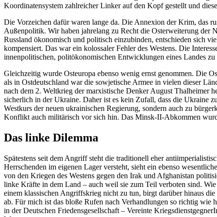
Koordinatensystem zahlreicher Linker auf den Kopf gestellt und diese
Die Vorzeichen dafür waren lange da. Die Annexion der Krim, das rus
Außenpolitik. Wir haben jahrelang zu Recht die Osterweiterung der NA
Russland ökonomisch und politisch einzubinden, entschieden sich vie
kompensiert. Das war ein kolossaler Fehler des Westens. Die Interesse
innenpolitischen, politökonomischen Entwicklungen eines Landes zu 
Gleichzeitig wurde Osteuropa ebenso wenig ernst genommen. Die Oste
als in Ostdeutschland war die sowjetische Armee in vielen dieser Län
nach dem 2. Weltkrieg der marxistische Denker August Thalheimer hel
sicherlich in der Ukraine. Daher ist es kein Zufall, dass die Ukrain
Westkurs der neuen ukrainischen Regierung, sondern auch zu bürger
Konflikt auch militärisch vor sich hin. Das Minsk-II-Abkommen wurd
Das linke Dilemma
Spätestens seit dem Angriff steht die traditionell eher antiimperialis
Herrschenden im eigenen Lager versteht, sieht ein ebenso wesentliche
von den Kriegen des Westens gegen den Irak und Afghanistan politisie
linke Kräfte in dem Land – auch weil sie zum Teil verboten sind. Wi
einem klassischen Angriffskrieg nicht zu tun, birgt darüber hinaus die 
ab. Für mich ist das bloße Rufen nach Verhandlungen so richtig wie hi
in der Deutschen Friedensgesellschaft – Vereinte Kriegsdienstgegner