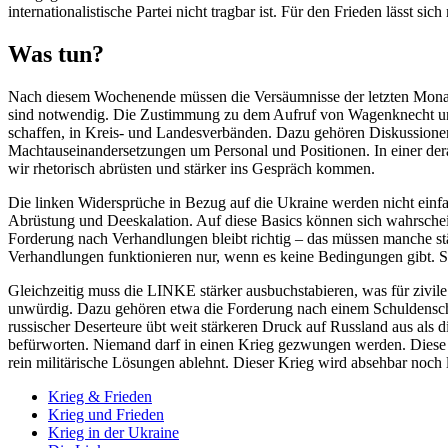
internationalistische Partei nicht tragbar ist. Für den Frieden lässt si
Was tun?
Nach diesem Wochenende müssen die Versäumnisse der letzten Monate
sind notwendig. Die Zustimmung zu dem Aufruf von Wagenknecht und
schaffen, in Kreis- und Landesverbänden. Dazu gehören Diskussionen,
Machtauseinandersetzungen um Personal und Positionen. In einer derar
wir rhetorisch abrüsten und stärker ins Gespräch kommen.
Die linken Widersprüche in Bezug auf die Ukraine werden nicht einfa
Abrüstung und Deeskalation. Auf diese Basics können sich wahrscheinl
Forderung nach Verhandlungen bleibt richtig – das müssen manche st
Verhandlungen funktionieren nur, wenn es keine Bedingungen gibt. S
Gleichzeitig muss die LINKE stärker ausbuchstabieren, was für zivile H
unwürdig. Dazu gehören etwa die Forderung nach einem Schuldenschn
russischer Deserteure übt weit stärkeren Druck auf Russland aus als
befürworten. Niemand darf in einen Krieg gezwungen werden. Diese un
rein militärische Lösungen ablehnt. Dieser Krieg wird absehbar noch 
Krieg & Frieden
Krieg und Frieden
Krieg in der Ukraine