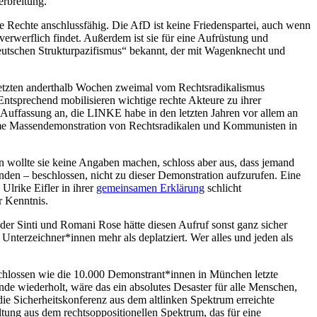
erbreitung.
ie Rechte anschlussfähig. Die AfD ist keine Friedenspartei, auch wenn
 verwerflich findet. Außerdem ist sie für eine Aufrüstung und
 „deutschen Strukturpazifismus“ bekannt, der mit Wagenknecht und
letzten anderthalb Wochen zweimal vom Rechtsradikalismus
tsprechend mobilisieren wichtige rechte Akteure zu ihrer
 Auffassung an, die LINKE habe in den letzten Jahren vor allem an
same Massendemonstration von Rechtsradikalen und Kommunisten in
n wollte sie keine Angaben machen, schloss aber aus, dass jemand
den – beschlossen, nicht zu dieser Demonstration aufzurufen. Eine
Ulrike Eifler in ihrer
gemeinsamen Erklärung
schlicht
r Kenntnis.
der Sinti und Romani Rose hätte diesen Aufruf sonst ganz sicher
Unterzeichner*innen mehr als deplatziert. Wer alles und jeden als
schlossen wie die 10.000 Demonstrant*innen in München letzte
 wiederholt, wäre das ein absolutes Desaster für alle Menschen,
 die Sicherheitskonferenz aus dem altlinken Spektrum erreichte
ung aus dem rechtsoppositionellen Spektrum, das für eine