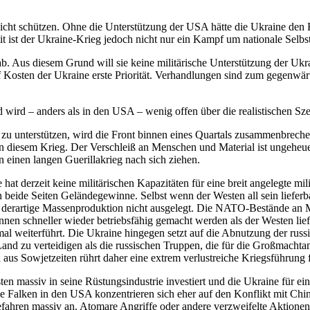
cht schützen. Ohne die Unterstützung der USA hätte die Ukraine den K
 ist der Ukraine-Krieg jedoch nicht nur ein Kampf um nationale Selbsts
kt ab. Aus diesem Grund will sie keine militärische Unterstützung der 
f Kosten der Ukraine erste Priorität. Verhandlungen sind zum gegenwär
 wird – anders als in den USA – wenig offen über die realistischen Szena
u unterstützen, wird die Front binnen eines Quartals zusammenbrechen.
n diesem Krieg. Der Verschleiß an Menschen und Material ist ungeheuer
on einen langen Guerillakrieg nach sich ziehen.
at derzeit keine militärischen Kapazitäten für eine breit angelegte mi
 beide Seiten Geländegewinne. Selbst wenn der Westen all sein lieferb
ne derartige Massenproduktion nicht ausgelegt. Die NATO-Bestände an 
nnen schneller wieder betriebsfähig gemacht werden als der Westen lief
einmal weiterführt. Die Ukraine hingegen setzt auf die Abnutzung der r
Land zu verteidigen als die russischen Truppen, die für die Großmacht
aus Sowjetzeiten rührt daher eine extrem verlustreiche Kriegsführung 
en massiv in seine Rüstungsindustrie investiert und die Ukraine für ei
ie Falken in den USA konzentrieren sich eher auf den Konflikt mit Chi
gefahren massiv an. Atomare Angriffe oder andere verzweifelte Aktionen