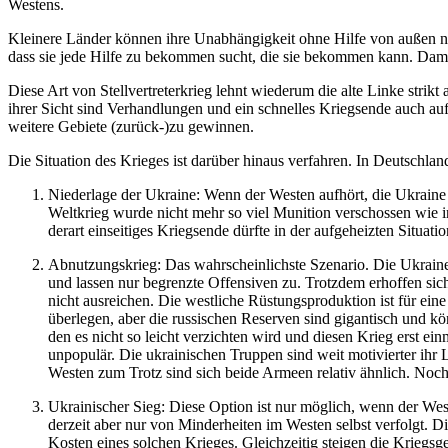
Westens.
Kleinere Länder können ihre Unabhängigkeit ohne Hilfe von außen ni
dass sie jede Hilfe zu bekommen sucht, die sie bekommen kann. Damit
Diese Art von Stellvertreterkrieg lehnt wiederum die alte Linke stri
ihrer Sicht sind Verhandlungen und ein schnelles Kriegsende auch au
weitere Gebiete (zurück-)zu gewinnen.
Die Situation des Krieges ist darüber hinaus verfahren. In Deutschland
Niederlage der Ukraine: Wenn der Westen aufhört, die Ukraine z
Weltkrieg wurde nicht mehr so viel Munition verschossen wie i
derart einseitiges Kriegsende dürfte in der aufgeheizten Situati
Abnutzungskrieg: Das wahrscheinlichste Szenario. Die Ukraine h
und lassen nur begrenzte Offensiven zu. Trotzdem erhoffen sich
nicht ausreichen. Die westliche Rüstungsproduktion ist für ei
überlegen, aber die russischen Reserven sind gigantisch und kö
den es nicht so leicht verzichten wird und diesen Krieg erst 
unpopulär. Die ukrainischen Truppen sind weit motivierter ihr 
Westen zum Trotz sind sich beide Armeen relativ ähnlich. Noch 
Ukrainischer Sieg: Diese Option ist nur möglich, wenn der West
derzeit aber nur von Minderheiten im Westen selbst verfolgt. D
Kosten eines solchen Krieges. Gleichzeitig steigen die Kriegs