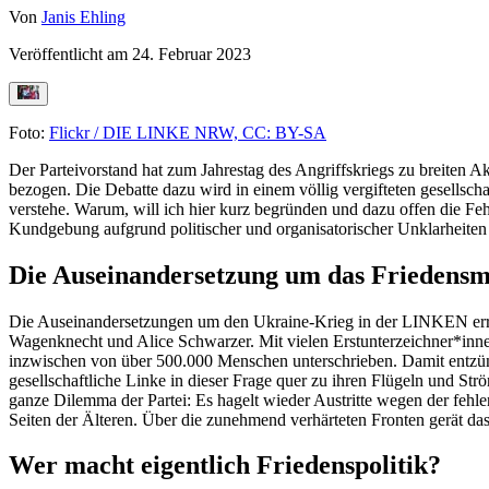
Von
Janis Ehling
Veröffentlicht am
24. Februar 2023
Foto:
Flickr / DIE LINKE NRW, CC: BY-SA
Der Parteivorstand hat zum Jahrestag des Angriffskriegs zu breiten 
bezogen. Die Debatte dazu wird in einem völlig vergifteten gesellsc
verstehe. Warum, will ich hier kurz begründen und dazu offen die Feh
Kundgebung aufgrund politischer und organisatorischer Unklarheiten 
Die Auseinandersetzung um das Friedensm
Die Auseinandersetzungen um den Ukraine-Krieg in der LINKEN errei
Wagenknecht und Alice Schwarzer. Mit vielen Erstunterzeichner*innen
inzwischen von über 500.000 Menschen unterschrieben. Damit entzünd
gesellschaftliche Linke in dieser Frage quer zu ihren Flügeln und Str
ganze Dilemma der Partei: Es hagelt wieder Austritte wegen der fehle
Seiten der Älteren. Über die zunehmend verhärteten Fronten gerät das
Wer macht eigentlich Friedenspolitik?