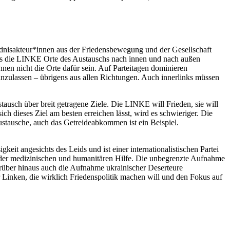
dnisakteur*innen aus der Friedensbewegung und der Gesellschaft
ss die LINKE Orte des Austauschs nach innen und nach außen
en nicht die Orte dafür sein. Auf Parteitagen dominieren
einzulassen – übrigens aus allen Richtungen. Auch innerlinks müssen
ausch über breit getragene Ziele. Die LINKE will Frieden, sie will
h dieses Ziel am besten erreichen lässt, wird es schwieriger. Die
stausche, auch das Getreideabkommen ist ein Beispiel.
keit angesichts des Leids und ist einer internationalistischen Partei
 der medizinischen und humanitären Hilfe. Die unbegrenzte Aufnahme
arüber hinaus auch die Aufnahme ukrainischer Deserteure
 Linken, die wirklich Friedenspolitik machen will und den Fokus auf