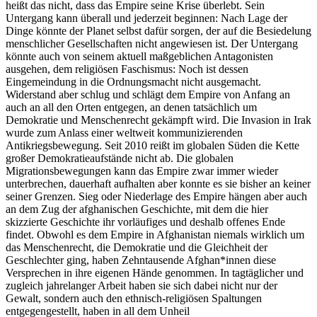
heißt das nicht, dass das Empire seine Krise überlebt. Sein
Untergang kann überall und jederzeit beginnen: Nach Lage der
Dinge könnte der Planet selbst dafür sorgen, der auf die Besiedelung
menschlicher Gesellschaften nicht angewiesen ist. Der Untergang
könnte auch von seinem aktuell maßgeblichen Antagonisten
ausgehen, dem religiösen Faschismus: Noch ist dessen
Eingemeindung in die Ordnungsmacht nicht ausgemacht.
Widerstand aber schlug und schlägt dem Empire von Anfang an
auch an all den Orten entgegen, an denen tatsächlich um
Demokratie und Menschenrecht gekämpft wird. Die Invasion in Irak
wurde zum Anlass einer weltweit kommunizierenden
Antikriegsbewegung. Seit 2010 reißt im globalen Süden die Kette
großer Demokratieaufstände nicht ab. Die globalen
Migrationsbewegungen kann das Empire zwar immer wieder
unterbrechen, dauerhaft aufhalten aber konnte es sie bisher an keiner
seiner Grenzen. Sieg oder Niederlage des Empire hängen aber auch
an dem Zug der afghanischen Geschichte, mit dem die hier
skizzierte Geschichte ihr vorläufiges und deshalb offenes Ende
findet. Obwohl es dem Empire in Afghanistan niemals wirklich um
das Menschenrecht, die Demokratie und die Gleichheit der
Geschlechter ging, haben Zehntausende Afghan*innen diese
Versprechen in ihre eigenen Hände genommen. In tagtäglicher und
zugleich jahrelanger Arbeit haben sie sich dabei nicht nur der
Gewalt, sondern auch den ethnisch-religiösen Spaltungen
entgegengestellt, haben in all dem Unheil