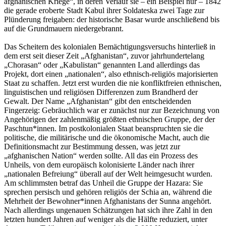
afghanischen Kriege“, in deren Verlauf sie – ein Beispiel nur – 1842
die gerade eroberte Stadt Kabul ihrer Soldateska zwei Tage zur
Plünderung freigaben: der historische Basar wurde anschließend bis
auf die Grundmauern niedergebrannt.
Das Scheitern des kolonialen Bemächtigungsversuchs hinterließ in
dem erst seit dieser Zeit „Afghanistan“, zuvor jahrhundertelang
„Chorasan“ oder „Kabulistan“ genannten Land allerdings das
Projekt, dort einen „nationalen“, also ethnisch-religiös majorisierten
Staat zu schaffen. Jetzt erst wurden die nie konfliktfreien ethnischen,
linguistischen und religiösen Differenzen zum Brandherd der
Gewalt. Der Name „Afghanistan“ gibt den entscheidenden
Fingerzeig: Gebräuchlich war er zunächst nur zur Bezeichnung von
Angehörigen der zahlenmäßig größten ethnischen Gruppe, der der
Paschtun*innen. Im postkolonialen Staat beanspruchten sie die
politische, die militärische und die ökonomische Macht, auch die
Definitionsmacht zur Bestimmung dessen, was jetzt zur
„afghanischen Nation“ werden sollte. All das ein Prozess des
Unheils, von dem europäisch kolonisierte Länder nach ihrer
„nationalen Befreiung“ überall auf der Welt heimgesucht wurden.
Am schlimmsten betraf das Unheil die Gruppe der Hazara: Sie
sprechen persisch und gehören religiös der Schia an, während die
Mehrheit der Bewohner*innen Afghanistans der Sunna angehört.
Nach allerdings ungenauen Schätzungen hat sich ihre Zahl in den
letzten hundert Jahren auf weniger als die Hälfte reduziert, unter