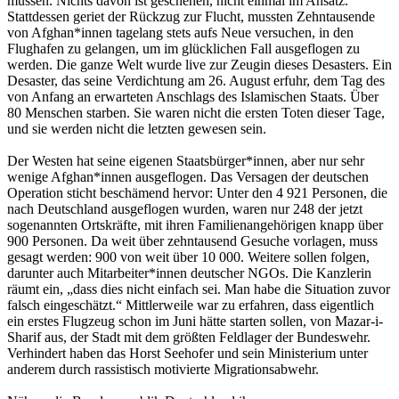
müssen. Nichts davon ist geschehen, nicht einmal im Ansatz.
Stattdessen geriet der Rückzug zur Flucht, mussten Zehntausende
von Afghan*innen tagelang stets aufs Neue versuchen, in den
Flughafen zu gelangen, um im glücklichen Fall ausgeflogen zu
werden. Die ganze Welt wurde live zur Zeugin dieses Desasters. Ein
Desaster, das seine Verdichtung am 26. August erfuhr, dem Tag des
von Anfang an erwarteten Anschlags des Islamischen Staats. Über
80 Menschen starben. Sie waren nicht die ersten Toten dieser Tage,
und sie werden nicht die letzten gewesen sein.
Der Westen hat seine eigenen Staatsbürger*innen, aber nur sehr
wenige Afghan*innen ausgeflogen. Das Versagen der deutschen
Operation sticht beschämend hervor: Unter den 4 921 Personen, die
nach Deutschland ausgeflogen wurden, waren nur 248 der jetzt
sogenannten Ortskräfte, mit ihren Familienangehörigen knapp über
900 Personen. Da weit über zehntausend Gesuche vorlagen, muss
gesagt werden: 900 von weit über 10 000. Weitere sollen folgen,
darunter auch Mitarbeiter*innen deutscher NGOs. Die Kanzlerin
räumt ein, „dass dies nicht einfach sei. Man habe die Situation zuvor
falsch eingeschätzt.“ Mittlerweile war zu erfahren, dass eigentlich
ein erstes Flugzeug schon im Juni hätte starten sollen, von Mazar-i-
Sharif aus, der Stadt mit dem größten Feldlager der Bundeswehr.
Verhindert haben das Horst Seehofer und sein Ministerium unter
anderem durch rassistisch motivierte Migrationsabwehr.