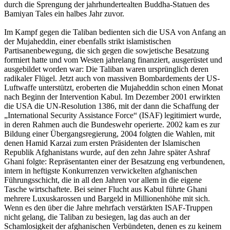
durch die Sprengung der jahrhundertealten Buddha-Statuen des
Bamiyan Tales ein halbes Jahr zuvor.
Im Kampf gegen die Taliban bedienten sich die USA von Anfang an
der Mujaheddin, einer ebenfalls strikt islamistischen
Partisanenbewegung, die sich gegen die sowjetische Besatzung
formiert hatte und vom Westen jahrelang finanziert, ausgerüstet und
ausgebildet worden war: Die Taliban waren ursprünglich deren
radikaler Flügel. Jetzt auch von massiven Bombardements der US-
Luftwaffe unterstützt, eroberten die Mujaheddin schon einen Monat
nach Beginn der Intervention Kabul. Im Dezember 2001 erwirkten
die USA die UN-Resolution 1386, mit der dann die Schaffung der
„International Security Assistance Force“ (ISAF) legitimiert wurde,
in deren Rahmen auch die Bundeswehr operierte. 2002 kam es zur
Bildung einer Übergangsregierung, 2004 folgten die Wahlen, mit
denen Hamid Karzai zum ersten Präsidenten der Islamischen
Republik Afghanistans wurde, auf den zehn Jahre später Ashraf
Ghani folgte: Repräsentanten einer der Besatzung eng verbundenen,
intern in heftigste Konkurrenzen verwickelten afghanischen
Führungsschicht, die in all den Jahren vor allem in die eigene
Tasche wirtschaftete. Bei seiner Flucht aus Kabul führte Ghani
mehrere Luxuskarossen und Bargeld in Millionenhöhe mit sich.
Wenn es den über die Jahre mehrfach verstärkten ISAF-Truppen
nicht gelang, die Taliban zu besiegen, lag das auch an der
Schamlosigkeit der afghanischen Verbündeten, denen es zu keinem