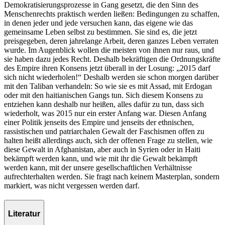
Demokratisierungsprozesse in Gang gesetzt, die den Sinn des
Menschenrechts praktisch werden ließen: Bedingungen zu schaffen,
in denen jeder und jede versuchen kann, das eigene wie das
gemeinsame Leben selbst zu bestimmen. Sie sind es, die jetzt
preisgegeben, deren jahrelange Arbeit, deren ganzes Leben verraten
wurde. Im Augenblick wollen die meisten von ihnen nur raus, und
sie haben dazu jedes Recht. Deshalb bekräftigen die Ordnungskräfte
des Empire ihren Konsens jetzt überall in der Losung: „2015 darf
sich nicht wiederholen!“ Deshalb werden sie schon morgen darüber
mit den Taliban verhandeln: So wie sie es mit Assad, mit Erdogan
oder mit den haitianischen Gangs tun. Sich diesem Konsens zu
entziehen kann deshalb nur heißen, alles dafür zu tun, dass sich
wiederholt, was 2015 nur ein erster Anfang war. Diesen Anfang
einer Politik jenseits des Empire und jenseits der ethnischen,
rassistischen und patriarchalen Gewalt der Faschismen offen zu
halten heißt allerdings auch, sich der offenen Frage zu stellen, wie
diese Gewalt in Afghanistan, aber auch in Syrien oder in Haiti
bekämpft werden kann, und wie mit ihr die Gewalt bekämpft
werden kann, mit der unsere gesellschaftlichen Verhältnisse
aufrechterhalten werden. Sie fragt nach keinem Masterplan, sondern
markiert, was nicht vergessen werden darf.
Literatur