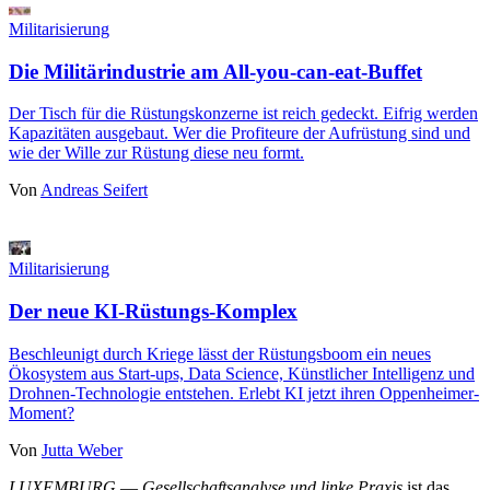
Militarisierung
Die Militärindustrie am All-you-can-eat-Buffet
Der Tisch für die Rüstungskonzerne ist reich gedeckt. Eifrig werden
Kapazitäten ausgebaut. Wer die Profiteure der Aufrüstung sind und
wie der Wille zur Rüstung diese neu formt.
Von
Andreas Seifert
Militarisierung
Der neue KI-Rüstungs-Komplex
Beschleunigt durch Kriege lässt der Rüstungsboom ein neues
Ökosystem aus Start-ups, Data Science, Künstlicher Intelligenz und
Drohnen-Technologie entstehen. Erlebt KI jetzt ihren Oppenheimer-
Moment?
Von
Jutta Weber
LUXEMBURG
—
Gesellschaftsanalyse und linke Praxis
ist das