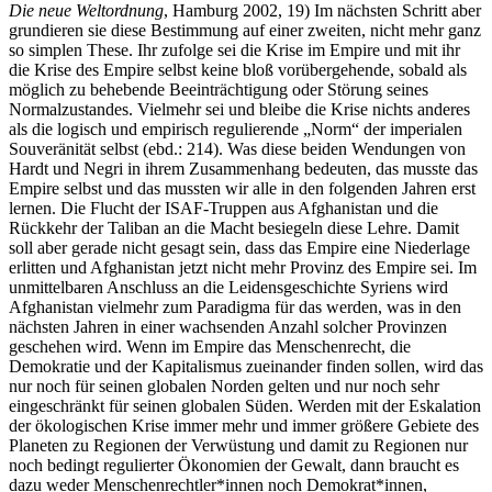
Die neue Weltordnung
, Hamburg 2002, 19) Im nächsten Schritt aber
grundieren sie diese Bestimmung auf einer zweiten, nicht mehr ganz
so simplen These. Ihr zufolge sei die Krise im Empire und mit ihr
die Krise des Empire selbst keine bloß vorübergehende, sobald als
möglich zu behebende Beeinträchtigung oder Störung seines
Normalzustandes. Vielmehr sei und bleibe die Krise nichts anderes
als die logisch und empirisch regulierende „Norm“ der imperialen
Souveränität selbst (ebd.: 214). Was diese beiden Wendungen von
Hardt und Negri in ihrem Zusammenhang bedeuten, das musste das
Empire selbst und das mussten wir alle in den folgenden Jahren erst
lernen. Die Flucht der ISAF-Truppen aus Afghanistan und die
Rückkehr der Taliban an die Macht besiegeln diese Lehre. Damit
soll aber gerade nicht gesagt sein, dass das Empire eine Niederlage
erlitten und Afghanistan jetzt nicht mehr Provinz des Empire sei. Im
unmittelbaren Anschluss an die Leidensgeschichte Syriens wird
Afghanistan vielmehr zum Paradigma für das werden, was in den
nächsten Jahren in einer wachsenden Anzahl solcher Provinzen
geschehen wird. Wenn im Empire das Menschenrecht, die
Demokratie und der Kapitalismus zueinander finden sollen, wird das
nur noch für seinen globalen Norden gelten und nur noch sehr
eingeschränkt für seinen globalen Süden. Werden mit der Eskalation
der ökologischen Krise immer mehr und immer größere Gebiete des
Planeten zu Regionen der Verwüstung und damit zu Regionen nur
noch bedingt regulierter Ökonomien der Gewalt, dann braucht es
dazu weder Menschenrechtler*innen noch Demokrat*innen,