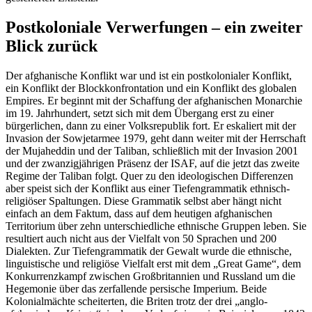
Postkoloniale Verwerfungen – ein zweiter
Blick zurück
Der afghanische Konflikt war und ist ein postkolonialer Konflikt,
ein Konflikt der Blockkonfrontation und ein Konflikt des globalen
Empires. Er beginnt mit der Schaffung der afghanischen Monarchie
im 19. Jahrhundert, setzt sich mit dem Übergang erst zu einer
bürgerlichen, dann zu einer Volksrepublik fort. Er eskaliert mit der
Invasion der Sowjetarmee 1979, geht dann weiter mit der Herrschaft
der Mujaheddin und der Taliban, schließlich mit der Invasion 2001
und der zwanzigjährigen Präsenz der ISAF, auf die jetzt das zweite
Regime der Taliban folgt. Quer zu den ideologischen Differenzen
aber speist sich der Konflikt aus einer Tiefengrammatik ethnisch-
religiöser Spaltungen. Diese Grammatik selbst aber hängt nicht
einfach an dem Faktum, dass auf dem heutigen afghanischen
Territorium über zehn unterschiedliche ethnische Gruppen leben. Sie
resultiert auch nicht aus der Vielfalt von 50 Sprachen und 200
Dialekten. Zur Tiefengrammatik der Gewalt wurde die ethnische,
linguistische und religiöse Vielfalt erst mit dem „Great Game“, dem
Konkurrenzkampf zwischen Großbritannien und Russland um die
Hegemonie über das zerfallende persische Imperium. Beide
Kolonialmächte scheiterten, die Briten trotz der drei „anglo-