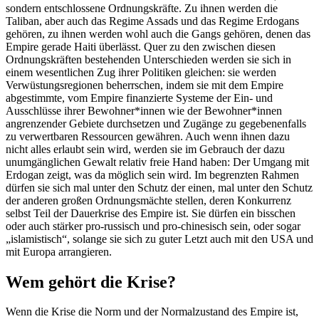
sondern entschlossene Ordnungskräfte. Zu ihnen werden die
Taliban, aber auch das Regime Assads und das Regime Erdogans
gehören, zu ihnen werden wohl auch die Gangs gehören, denen das
Empire gerade Haiti überlässt. Quer zu den zwischen diesen
Ordnungskräften bestehenden Unterschieden werden sie sich in
einem wesentlichen Zug ihrer Politiken gleichen: sie werden
Verwüstungsregionen beherrschen, indem sie mit dem Empire
abgestimmte, vom Empire finanzierte Systeme der Ein- und
Ausschlüsse ihrer Bewohner*innen wie der Bewohner*innen
angrenzender Gebiete durchsetzen und Zugänge zu gegebenenfalls
zu verwertbaren Ressourcen gewähren. Auch wenn ihnen dazu
nicht alles erlaubt sein wird, werden sie im Gebrauch der dazu
unumgänglichen Gewalt relativ freie Hand haben: Der Umgang mit
Erdogan zeigt, was da möglich sein wird. Im begrenzten Rahmen
dürfen sie sich mal unter den Schutz der einen, mal unter den Schutz
der anderen großen Ordnungsmächte stellen, deren Konkurrenz
selbst Teil der Dauerkrise des Empire ist. Sie dürfen ein bisschen
oder auch stärker pro-russisch und pro-chinesisch sein, oder sogar
„islamistisch“, solange sie sich zu guter Letzt auch mit den USA und
mit Europa arrangieren.
Wem gehört die Krise?
Wenn die Krise die Norm und der Normalzustand des Empire ist,