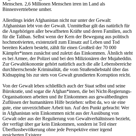
Menschen. 2,6 Millionen Menschen irren im Land als
Binnenvertriebene umher.
Allerdings leidet Afghanistan nicht nur unter der Gewalt:
Afghanistan lebt von der Gewalt. Unmittelbar gilt das natürlich für
die Angehörigen aller bewaffneten Kräfte und deren Familien, auch
für die Taliban. Selbst wenn der Kern der Bewegung aus politisch
hochmotivierten, existenziell zum Einsatz auf Leben und Tod
bereiten Kadern besteht, zählt für einen Großteil der 70 000
Kämpfer*innen zunächst und zuletzt das Einkommen. Ähnlich steht
es bei Armee, der Polizei und bei den Milizionären der Mujaheddin.
Zur Gewaltökonomie gehört natürlich auch die alle Lebensbereiche
durchherrschende Kriminalität, die vom Straßendiebstahl über das
Kidnapping bis zur stets von Gewalt grundierten Korruption reicht.
Von der Gewalt leben schließlich auch der Staat selbst und seine
Bürokratie, und sogar die Afghan*innen, die bei Nicht-Regierungs-
Organisationen arbeiten und ihr Einkommen aus gewaltbedingten
Zuflüssen der humanitären Hilfe beziehen: selbst da, wo sie eine
gute, eine unverzichtbare Arbeit tun. Auf den Punkt gebracht: Wer
in Afghanistan sein Einkommen nicht aus der Ausübung von
Gewalt oder aus der Regulierung von Gewaltverhältnissen bezieht,
der verfügt über gar kein Einkommen, sondern ist Teil einer
Überflussbevölkerung ohne jede Perspektive einer irgend
gesicherten Existenz.