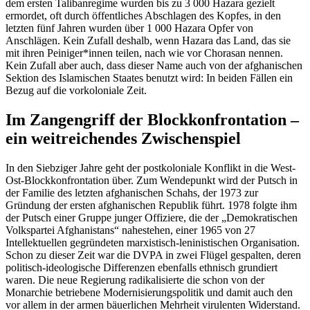
dem ersten Talibanregime wurden bis zu 3 000 Hazara gezielt
ermordet, oft durch öffentliches Abschlagen des Kopfes, in den
letzten fünf Jahren wurden über 1 000 Hazara Opfer von
Anschlägen. Kein Zufall deshalb, wenn Hazara das Land, das sie
mit ihren Peiniger*innen teilen, nach wie vor Chorasan nennen.
Kein Zufall aber auch, dass dieser Name auch von der afghanischen
Sektion des Islamischen Staates benutzt wird: In beiden Fällen ein
Bezug auf die vorkoloniale Zeit.
Im Zangengriff der Blockkonfrontation –
ein weitreichendes Zwischenspiel
In den Siebziger Jahre geht der postkoloniale Konflikt in die West-
Ost-Blockkonfrontation über. Zum Wendepunkt wird der Putsch in
der Familie des letzten afghanischen Schahs, der 1973 zur
Gründung der ersten afghanischen Republik führt. 1978 folgte ihm
der Putsch einer Gruppe junger Offiziere, die der „Demokratischen
Volkspartei Afghanistans“ nahestehen, einer 1965 von 27
Intellektuellen gegründeten marxistisch-leninistischen Organisation.
Schon zu dieser Zeit war die DVPA in zwei Flügel gespalten, deren
politisch-ideologische Differenzen ebenfalls ethnisch grundiert
waren. Die neue Regierung radikalisierte die schon von der
Monarchie betriebene Modernisierungspolitik und damit auch den
vor allem in der armen bäuerlichen Mehrheit virulenten Widerstand.