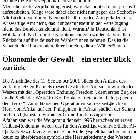
Nähme die Bundesrepublik Deutschland ihre
Menschenrechtsverpflichtung ernst, wäre das politisch und juristisch
aufzuarbeiten. Klage wäre dabei aber nicht nur gegen das Seehofer-
Ministerium zu führen. Niemand ist ihm in den Arm gefallen: das
Auswärtige Amt nicht, das Bundesministerium der Verteidigung
nicht, das Bundeskanzleramt nicht. Warum? In Deutschland ist
Wahlkampf. Nicht nur die Koalitionsparteien wollen da vor allem
Rücksicht auf ihre deutschen Wähler*innen nehmen. Das ist die
Schande der Regierenden, ihrer Parteien, dieser Wähler*innen.
Ökonomie der Gewalt – ein erster Blick
zurück
Die Anschläge des 11. September 2001 bilden den Anfang des
vorläufig letzten Kapitels dieser Geschichte. Auf sie antwortete der
Westen mit der „Operation Enduring Freedom“, dem ersten Zug des
an die Stelle der West-Ost-Konfrontation tretenden „Kriegs gegen
den Terror“. Zu militärischen Operationen kam es zeitgleich am
Horn von Afrika, auf den Philippinen, in Afrika, südlich der Sahara
und in Afghanistan. Formeller Grund für den Angriff auf
Afghanistan war die Weigerung der seit 1996 herrschenden ersten
Taliban-Regierung, gegen das für den Anschlag verantwortliche Al-
Qaida-Netzwerk vorzugehen. Eine Rolle gespielt hat sicher auch die
kaum zu überbietende symbolische Herausforderung des Westens