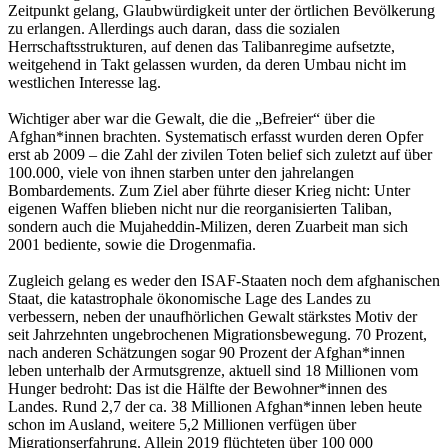
Zeitpunkt gelang, Glaubwürdigkeit unter der örtlichen Bevölkerung
zu erlangen. Allerdings auch daran, dass die sozialen
Herrschaftsstrukturen, auf denen das Talibanregime aufsetzte,
weitgehend in Takt gelassen wurden, da deren Umbau nicht im
westlichen Interesse lag.
Wichtiger aber war die Gewalt, die die „Befreier“ über die
Afghan*innen brachten. Systematisch erfasst wurden deren Opfer
erst ab 2009 – die Zahl der zivilen Toten belief sich zuletzt auf über
100.000, viele von ihnen starben unter den jahrelangen
Bombardements. Zum Ziel aber führte dieser Krieg nicht: Unter
eigenen Waffen blieben nicht nur die reorganisierten Taliban,
sondern auch die Mujaheddin-Milizen, deren Zuarbeit man sich
2001 bediente, sowie die Drogenmafia.
Zugleich gelang es weder den ISAF-Staaten noch dem afghanischen
Staat, die katastrophale ökonomische Lage des Landes zu
verbessern, neben der unaufhörlichen Gewalt stärkstes Motiv der
seit Jahrzehnten ungebrochenen Migrationsbewegung. 70 Prozent,
nach anderen Schätzungen sogar 90 Prozent der Afghan*innen
leben unterhalb der Armutsgrenze, aktuell sind 18 Millionen vom
Hunger bedroht: Das ist die Hälfte der Bewohner*innen des
Landes. Rund 2,7 der ca. 38 Millionen Afghan*innen leben heute
schon im Ausland, weitere 5,2 Millionen verfügen über
Migrationserfahrung. Allein 2019 flüchteten über 100 000