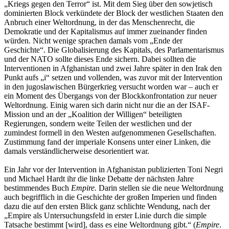
„Kriegs gegen den Terror“ ist. Mit dem Sieg über den sowjetisch
dominierten Block verkündete der Block der westlichen Staaten den
Anbruch einer Weltordnung, in der das Menschenrecht, die
Demokratie und der Kapitalismus auf immer zueinander finden
würden. Nicht wenige sprachen damals vom „Ende der
Geschichte“. Die Globalisierung des Kapitals, des Parlamentarismus
und der NATO sollte dieses Ende sichern. Dabei sollten die
Interventionen in Afghanistan und zwei Jahre später in den Irak den
Punkt aufs „i“ setzen und vollenden, was zuvor mit der Intervention
in den jugoslawischen Bürgerkrieg versucht worden war – auch er
ein Moment des Übergangs von der Blockkonfrontation zur neuer
Weltordnung. Einig waren sich darin nicht nur die an der ISAF-
Mission und an der „Koalition der Willigen“ beteiligten
Regierungen, sondern weite Teilen der westlichen und der
zumindest formell in den Westen aufgenommenen Gesellschaften.
Zustimmung fand der imperiale Konsens unter einer Linken, die
damals verständlicherweise desorientiert war.
Ein Jahr vor der Intervention in Afghanistan publizierten Toni Negri
und Michael Hardt ihr die linke Debatte der nächsten Jahre
bestimmendes Buch
Empire.
Darin stellen sie die neue Weltordnung
auch begrifflich in die Geschichte der großen Imperien und finden
dazu die auf den ersten Blick ganz schlichte Wendung, nach der
„Empire als Untersuchungsfeld in erster Linie durch die simple
Tatsache bestimmt [wird], dass es eine Weltordnung gibt.“ (
Empire
.