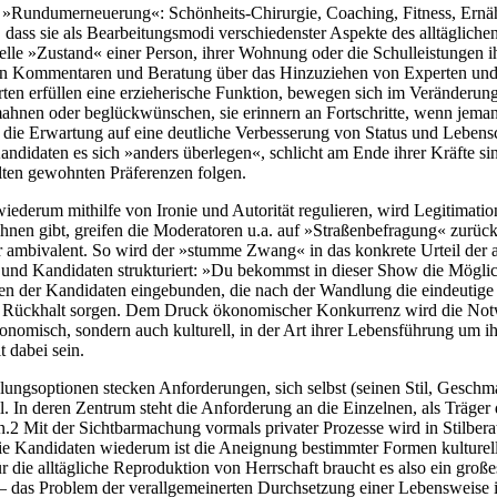
e »Rundumerneuerung«: Schönheits-Chirurgie, Coaching, Fitness, Ern
dass sie als Bearbeitungsmodi verschiedenster Aspekte des alltäglich
aktuelle »Zustand« einer Person, ihrer Wohnung oder die Schulleistunge
von Kommentaren und Beratung über das Hinzuziehen von Experten und
n erfüllen eine erzieherische Funktion, bewegen sich im Veränderungs
ahnen oder beglückwünschen, sie erinnern an Fortschritte, wenn jema
 die Erwartung auf eine deutliche Verbesserung von Status und Lebens
ndidaten es sich »anders überlegen«, schlicht am Ende ihrer Kräfte si
lten gewohnten Präferenzen folgen.
ederum mithilfe von Ironie und Autorität regulieren, wird Legitimatio
ihnen gibt, greifen die Moderatoren u.a. auf »Straßenbefragung« zurü
r ambivalent. So wird der »stumme Zwang« in das konkrete Urteil der 
nd Kandidaten strukturiert: »Du bekommst in dieser Show die Möglich
en der Kandidaten eingebunden, die nach der Wandlung die eindeutige 
 Rückhalt sorgen. Dem Druck ökonomischer Konkurrenz wird die Notwend
ökonomisch, sondern auch kulturell, in der Art ihrer Lebensführung um 
 dabei sein.
ungsoptionen stecken Anforderungen, sich selbst (seinen Stil, Geschm
l. In deren Zentrum steht die Anforderung an die Einzelnen, als Träger 
n.
2
Mit der Sichtbarmachung vormals privater Prozesse wird in Stilber
die Kandidaten wiederum ist die Aneignung bestimmter Formen kulturel
ie alltägliche Reproduktion von Herrschaft braucht es also ein großes
) – das Problem der verallgemeinerten Durchsetzung einer Lebensweise