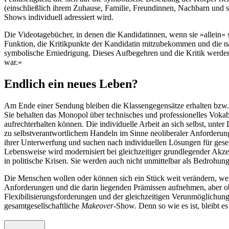
(einschließlich ihrem Zuhause, Familie, Freundinnen, Nachbarn und s
Shows individuell adressiert wird.
Die Videotagebücher, in denen die Kandidatinnen, wenn sie »allein« s
Funktion, die Kritikpunkte der Kandidatin mitzubekommen und die n
symbolische Erniedrigung. Dieses Aufbegehren und die Kritik werden 
war.«
Endlich ein neues Leben?
Am Ende einer Sendung bleiben die Klassengegensätze erhalten bzw. 
Sie behalten das Monopol über technisches und professionelles Vokab
aufrechterhalten können. Die individuelle Arbeit an sich selbst, unte
zu selbstverantwortlichem Handeln im Sinne neoliberaler Anforderung
ihrer Unterwerfung und suchen nach individuellen Lösungen für gesel
Lebensweise wird modernisiert bei gleichzeitiger grundlegender Akzep
in politische Krisen. Sie werden auch nicht unmittelbar als Bedrohu
Die Menschen wollen oder können sich ein Stück weit verändern, wei
Anforderungen und die darin liegenden Prämissen aufnehmen, aber ob s
Flexibilisierungsforderungen und der gleichzeitigen Verunmöglichung w
gesamtgesellschaftliche
Makeover
-Show. Denn so wie es ist, bleibt es