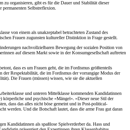
 zu organisieren, gibt es für die Dauer und Stabilität dieser
er permanenten Selbstreflexion.
lasse von einem als unakzeptabel betrachteten Zustand des
hen Frauen zugunsten kultureller Distinktion in Frage gestellt.
änderungen nachvollzielbaren Bewegung der sozialen Position von
merinnen auf diesem Markt sowie in der Konsumgesellschaft auftreten
etont, dass es um Frauen geht, die im Fordismus größtenteils
von der Respektabilität, die im Fordismus der vorrangige Modus der
ät). Die Frauen (müssen) wissen, wie sie die aktuellen
 Arbeiterklasse und unteren Mittelklasse kommenden Kandidatinnen
) körperliche und psychische »Mängel«. »Dieser neue Stil der
 dass das alles nicht böse gemeint und in Post-political-
acht werden. Und die Botschaft lautet, dass die arme Frau gut daran
igen Kandidatinnen als spaßlose Spielverderber da. Hass und
Kandidatin präsentiert den Expertinnen ihren Klassenhabitus