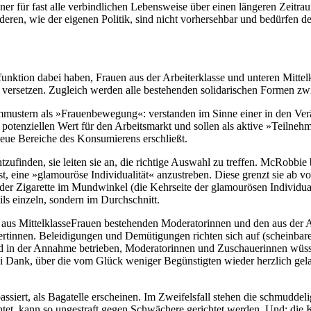
er für fast alle verbindlichen Lebensweise über einen längeren Zeitraum
deren, wie der eigenen Politik, sind nicht vorhersehbar und bedürfen d
nktion dabei haben, Frauen aus der Arbeiterklasse und unteren Mittelk
ersetzen. Zugleich werden alle bestehenden solidarischen Formen zwisc
mustern als »Frauenbewegung«: verstanden im Sinne einer in den Ver
potenziellen Wert für den Arbeitsmarkt und sollen als aktive »Teilneh
neue Bereiche des Konsumierens erschließt.
inden, sie leiten sie an, die richtige Auswahl zu treffen. McRobbie b
ist, eine »glamouröse Individualität« anzustreben. Diese grenzt sie ab 
 Zigarette im Mundwinkel (die Kehrseite der glamourösen Individualit
ils einzeln, sondern im Durchschnitt.
s aus MittelklasseFrauen bestehenden Moderatorinnen und den aus der
rtinnen. Beleidigungen und Demütigungen richten sich auf (scheinbare
 in der Annahme betrieben, Moderatorinnen und Zuschauerinnen wüssten,
 sei Dank, über die vom Glück weniger Begünstigten wieder herzlich gel
ssiert, als Bagatelle erscheinen. Im Zweifelsfall stehen die schmuddel
chtet, kann so ungestraft gegen Schwächere gerichtet werden. Und: die 