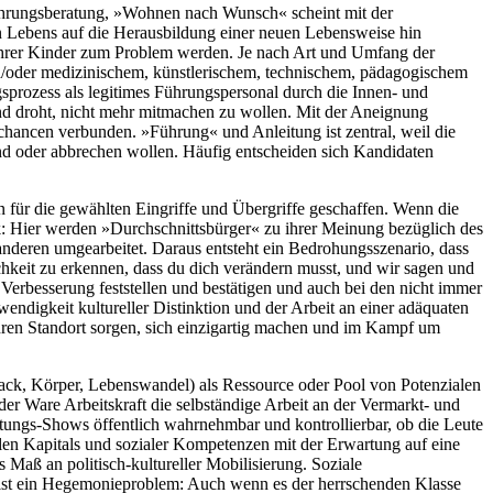
ährungsberatung, »Wohnen nach Wunsch« scheint mit der
en Lebens auf die Herausbildung einer neuen Lebensweise hin
n ihrer Kinder zum Problem werden. Je nach Art und Umfang der
/oder medizinischem, künstlerischem, technischem, pädagogischem
prozess als legitimes Führungspersonal durch die Innen- und
nd droht, nicht mehr mitmachen zu wollen. Mit der Aneignung
chancen verbunden. »Führung« und Anleitung ist zentral, weil die
nd oder abbrechen wollen. Häufig entscheiden sich Kandidaten
n für die gewählten Eingriffe und Übergriffe geschaffen. Wenn die
ck: Hier werden »Durchschnittsbürger« zu ihrer Meinung bezüglich des
anderen umgearbeitet. Daraus entsteht ein Bedrohungsszenario, dass
keit zu erkennen, dass du dich verändern musst, und wir sagen und
Verbesserung feststellen und bestätigen und auch bei den nicht immer
igkeit kultureller Distinktion und der Arbeit an einer adäquaten
ihren Standort sorgen, sich einzigartig machen und im Kampf um
ack, Körper, Lebenswandel) als Ressource oder Pool von Potenzialen
der Ware Arbeitskraft die selbständige Arbeit an der Vermarkt- und
atungs-Shows öffentlich wahrnehmbar und kontrollierbar, ob die Leute
len Kapitals und sozialer Kompetenzen mit der Erwartung auf eine
 Maß an politisch-kultureller Mobilisierung. Soziale
 ist ein Hegemonieproblem: Auch wenn es der herrschenden Klasse