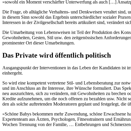
»sowohl ein Moment verschärfter Unterwerfung als auch […] Ansatz
Die Frage, ob alltägliche Verhaltens- und Denkweisen veraltet sind, u
in diesem Sinn sowohl das Ergebnis unterschiedlicher sozialer Praxe
Interessen in der Zivilgesellschaft bereits artikuliert sind, verändert 
Die Umarbeitung von Lebensweisen ist Teil der Produktion des Konse
Gewohnheiten, Gesten, Stil usw. den zeitgenössischen Anforderunge
prominenter Ort dieser Umarbeitungen.
Das Private wird öffentlich politisch
Ausgangspunkt der Interventionen in das Leben der Kandidaten ist im
einhergeht.
So wird eine kompetent vertretene Stil- und Lebensberatung zur no
und im Anschluss an ihr Interesse, ihre Wünsche formuliert. Das Sp
neu auszurichten, sich zu verändern, mit Gewohnheiten zu brechen o
Kredite aufzunehmen, um die noch offenen zu bezahlen usw. Nicht se
den als solche auftretenden Moderatoren geplant und festgelegt, di
»Schöne Babys bekommen mehr Zuwendung, schöne Erwachsene haben m
Expertenteam aus Ärzten, Psychologen, Fitnesstrainern und Ernährung
Wochen Trennung von der Familie, … Entbehrungen und Schmerzen.