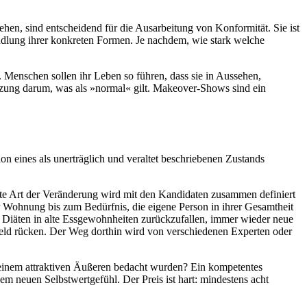
ehen, sind entscheidend für die Ausarbeitung von Konformität. Sie ist
andlung ihrer konkreten Formen. Je nachdem, wie stark welche
Menschen sollen ihr Leben so führen, dass sie in Aussehen,
zung darum, was als »normal« gilt. Makeover-Shows sind ein
n eines als unerträglich und veraltet beschriebenen Zustands
te Art der Veränderung wird mit den Kandidaten zusammen definiert
r Wohnung bis zum Bedürfnis, die eigene Person in ihrer Gesamtheit
i Diäten in alte Essgewohnheiten zurückzufallen, immer wieder neue
feld rücken. Der Weg dorthin wird von verschiedenen Experten oder
inem attraktiven Äußeren bedacht wurden? Ein kompetentes
m neuen Selbstwertgefühl. Der Preis ist hart: mindestens acht