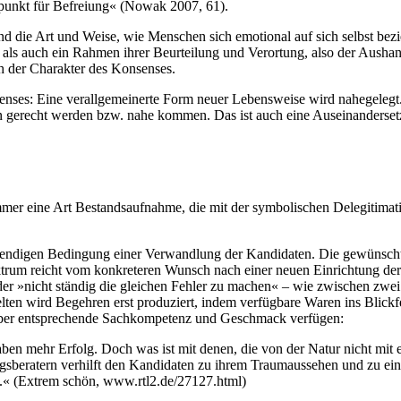
punkt für Befreiung« (Nowak 2007, 61).
nd die Art und Weise, wie Menschen sich emotional auf sich selbst bezi
n als auch ein Rahmen ihrer Beurteilung und Verortung, also der Aush
sich der Charakter des Konsenses.
nses: Eine verallgemeinerte Form neuer Lebensweise wird nahegelegt. 
n gerecht werden bzw. nahe kommen. Das ist auch eine Auseinanderset
mer eine Art Bestandsaufnahme, die mit der symbolischen Delegitimatio
twendigen Bedingung einer Verwandlung der Kandidaten. Die gewünsch
ektrum reicht vom konkreteren Wunsch nach einer neuen Einrichtung de
der »nicht ständig die gleichen Fehler zu machen« – wie zwischen zwe
lten wird Begehren erst produziert, indem verfügbare Waren ins Blick
e über entsprechende Sachkompetenz und Geschmack verfügen:
ehr Erfolg. Doch was ist mit denen, die von der Natur nicht mit e
sberatern verhilft den Kandidaten zu ihrem Traumaussehen und zu eine
« (Extrem schön, www.rtl2.de/27127.html)