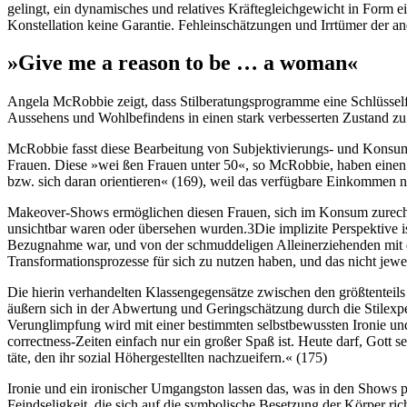
gelingt, ein dynamisches und relatives Kräftegleichgewicht in Form ein
Konstellation keine Garantie. Fehleinschätzungen und Irrtümer der an
»Give me a reason to be … a woman«
Angela McRobbie zeigt, dass Stilberatungsprogramme eine Schlüsselfu
Aussehens und Wohlbefindens in einen stark verbesserten Zustand zu v
McRobbie fasst diese Bearbeitung von Subjektivierungs- und Konsum
Frauen. Diese »wei­ ßen Frauen unter 50«, so McRobbie, haben einen 
bzw. sich daran orientieren« (169), weil das verfügbare Einkommen 
Makeover-Shows ermöglichen diesen Frauen, sich im Konsum zurechtzuf
unsichtbar waren oder übersehen wurden.
3
Die implizite Perspektive 
Bezugnahme war, und von der schmuddeligen Alleinerziehenden mit der
Transformationsprozesse für sich zu nutzen haben, und das nicht jewe
Die hierin verhandelten Klassengegensätze zwischen den größtenteil
äußern sich in der Abwertung und Geringschätzung durch die Stilexpe
Verunglimpfung wird mit einer bestimmten selbstbewussten Ironie und
correctness-Zeiten einfach nur ein großer Spaß ist. Heute darf, Gott
täte, den ihr sozial Höhergestellten nachzueifern.« (175)
Ironie und ein ironischer Umgangston lassen das, was in den Shows pa
Feindseligkeit, die sich auf die symbolische Besetzung der Körper ri