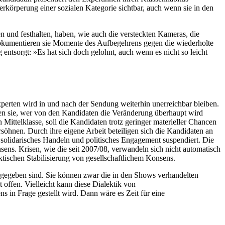
rkörperung einer sozialen Kategorie sichtbar, auch wenn sie in den
en und festhalten, haben, wie auch die versteckten Kameras, die
dokumentieren sie Momente des Aufbegehrens gegen die wiederholte
ntsorgt: »Es hat sich doch gelohnt, auch wenn es nicht so leicht
perten wird in und nach der Sendung weiterhin unerreichbar bleiben.
ßen sie, wer von den Kandidaten die Veränderung überhaupt wird
 Mittelklasse, soll die Kandidaten trotz geringer materieller Chancen
söhnen. Durch ihre eigene Arbeit beteiligen sich die Kandidaten an
 solidarisches Handeln und politisches Engagement suspendiert. Die
sens. Krisen, wie die seit 2007/08, verwandeln sich nicht automatisch
tischen Stabilisierung von gesellschaftlichem Konsens.
 gegeben sind. Sie können zwar die in den Shows verhandelten
 offen. Vielleicht kann diese Dialektik von
s in Frage gestellt wird. Dann wäre es Zeit für eine