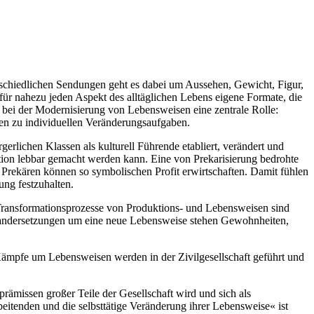
schiedlichen Sendungen geht es dabei um Aussehen, Gewicht, Figur,
r nahezu jeden Aspekt des alltäglichen Lebens eigene Formate, die
en bei der Modernisierung von Lebensweisen eine zentrale Rolle:
en zu individuellen Veränderungsaufgaben.
erlichen Klassen als kulturell Führende etabliert, verändert und
inktion lebbar gemacht werden kann. Eine von Prekarisierung bedrohte
en Prekären können so symbolischen Profit erwirtschaften. Damit fühlen
ung festzuhalten.
Transformationsprozesse von Produktions- und Lebensweisen sind
seinandersetzungen um eine neue Lebensweise stehen Gewohnheiten,
 Kämpfe um Lebensweisen werden in der Zivilgesellschaft geführt und
rämissen großer Teile der Gesellschaft wird und sich als
itenden und die selbsttätige Veränderung ihrer Lebensweise« ist