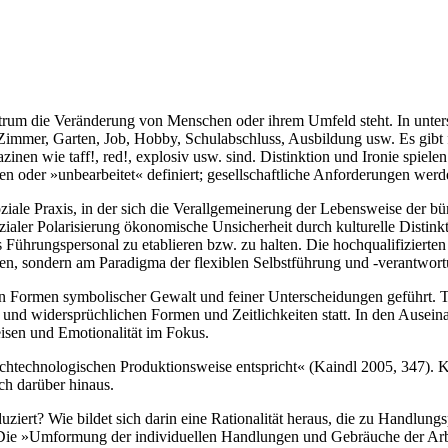
rum die Veränderung von Menschen oder ihrem Umfeld steht. In unter
mer, Garten, Job, Hobby, Schulabschluss, Ausbildung usw. Es gibt fü
inen wie taff!, red!, explosiv usw. sind. Distinktion und Ironie spiel
der »unbearbeitet« definiert; gesellschaftliche Anforderungen werd
ale Praxis, in der sich die Verallgemeinerung der Lebensweise der bürg
r sozialer Polarisierung ökonomische Unsicherheit durch kulturelle Dist
ls Führungspersonal zu etablieren bzw. zu halten. Die hochqualifiziert
sieren, sondern am Paradigma der flexiblen Selbstführung und -verantwort
en Formen symbolischer Gewalt und feiner Unterscheidungen geführt. 
chen und widersprüchlichen Formen und Zeitlichkeiten statt. In den Au
sen und Emotionalität im Fokus.
r hochtechnologischen Produktionsweise entspricht« (Kaindl 2005, 347).
ch darüber hinaus.
rt? Wie bildet sich darin eine Rationalität heraus, die zu Handlungsp
 Die »Umformung der individuellen Handlungen und Gebräuche der Arbe