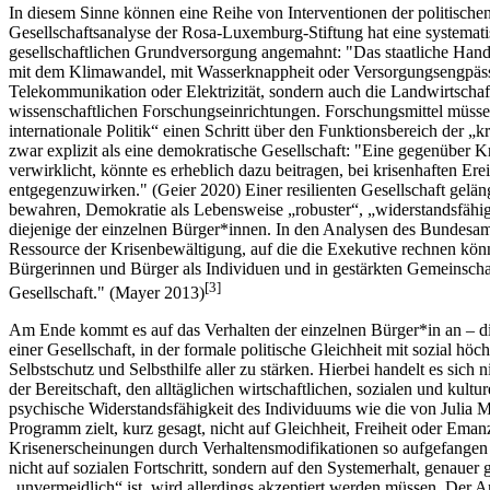
In diesem Sinne können eine Reihe von Interventionen der politischen
Gesellschaftsanalyse der Rosa-Luxemburg-Stiftung hat eine systematis
gesellschaftlichen Grundversorgung angemahnt: "Das staatliche Hande
mit dem Klimawandel, mit Wasserknappheit oder Versorgungsengpässen
Telekommunikation oder Elektrizität, sondern auch die Landwirtschaf
wissenschaftlichen Forschungseinrichtungen. Forschungsmittel müssen 
internationale Politik“ einen Schritt über den Funktionsbereich der „k
zwar explizit als eine demokratische Gesellschaft: "Eine gegenüber Kr
verwirklicht, könnte es erheblich dazu beitragen, bei krisenhaften 
entgegenzuwirken." (Geier 2020) Einer resilienten Gesellschaft gelä
bewahren, Demokratie als Lebensweise „robuster“, „widerstandsfähige
diejenige der einzelnen Bürger*innen. In den Analysen des Bundesamt
Ressource der Krisenbewältigung, auf die die Exekutive rechnen könn
Bürgerinnen und Bürger als Individuen und in gestärkten Gemeinschaft
[
3
]
Gesellschaft." (Mayer 2013)
Am Ende kommt es auf das Verhalten der einzelnen Bürger*in an – die
einer Gesellschaft, in der formale politische Gleichheit mit sozial hö
Selbstschutz und Selbsthilfe aller zu stärken. Hierbei handelt es si
der Bereitschaft, den alltäglichen wirtschaftlichen, sozialen und kul
psychische Widerstandsfähigkeit des Individuums wie die von Julia May
Programm zielt, kurz gesagt, nicht auf Gleichheit, Freiheit oder Eman
Krisenerscheinungen durch Verhaltensmodifikationen so aufgefangen 
nicht auf sozialen Fortschritt, sondern auf den Systemerhalt, genaue
„unvermeidlich“ ist, wird allerdings akzeptiert werden müssen. Der An