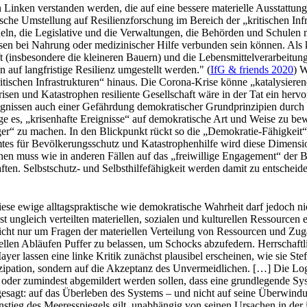
 Linken verstanden werden, die auf eine bessere materielle Ausstattung
che Umstellung auf Resilienzforschung im Bereich der „kritischen Infra
ln, die Legislative und die Verwaltungen, die Behörden und Schulen mü
 bei Nahrung oder medizinischer Hilfe verbunden sein können. Als kri
t (insbesondere die kleineren Bauern) und die Lebensmittelverarbeitun
auf langfristige Resilienz umgestellt werden." (
IfG & friends 2020
) W
ritischen Infrastrukturen“ hinaus. Die Corona-Krise könne „katalysierend
isen und Katastrophen resiliente Gesellschaft wäre in der Tat ein hervor
Ereignissen auch einer Gefährdung demokratischer Grundprinzipien dur
nge es, „krisenhafte Ereignisse“ auf demokratische Art und Weise zu 
r“ zu machen. In den Blickpunkt rückt so die „Demokratie-Fähigkeit“ de
es für Bevölkerungsschutz und Katastrophenhilfe wird diese Dimension 
en muss wie in anderen Fällen auf das „freiwillige Engagement“ der Bü
en. Selbstschutz- und Selbsthilfefähigkeit werden damit zu entscheide
se ewige alltagspraktische wie demokratische Wahrheit darf jedoch ni
chst ungleich verteilten materiellen, sozialen und kulturellen Ressource
ch nicht nur um Fragen der materiellen Verteilung von Ressourcen und 
turellen Abläufen Puffer zu belassen, um Schocks abzufedern. Herrschaft
er lassen eine linke Kritik zunächst plausibel erscheinen, wie sie Stef
zipation, sondern auf die Akzeptanz des Unvermeidlichen. […] Die Logik
oder zumindest abgemildert werden sollen, dass eine grundlegende Sys
r gesagt: auf das Überleben des Systems – und nicht auf seine Überwind
stieg des Meeresspiegels gilt, unabhängig von seinen Ursachen in der i