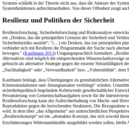
Systems schließt in der Theorie nicht aus, dass die Akteure des Syst
Systemfunktionen aufrechtzuerhalten. Von dieser Offenheit zeugt auc
Resilienz und Politiken der Sicherheit
Resilienzforschung, Sicherheitsforschung und Risikoanalyse entwickelt
ein „Denken, das die prinzipiellen Grenzen der Sicherheit und Verläs
Sicherheitsrisiko ansieht“: "(…) ein Denken, das zur prinzipiellen p
verbindet sich mit Resilienz die Programmatik der Suche nach alternat
bewegen." (
Kaufmann 2013
) Umgangssprachlich formuliert: „Resilie
Alternativen sind möglich
die entsprechenden Wissenschaftszweige unte
gebracht als alternative Strategie gegen die enorme Störanfälligkei
„Nachhaltigkeit“ oder „Verwundbarkeit“ bzw. „Vulnerabilität“, dem S
Kaufmann beklagt, dass Überlegungen zu grundsätzlichen Alternativen
Krisensimulationen und -lösungsansätze verdrängt“ würden. Umstritte
sicherheitspolitisch begründete Kehrtwende gesellschaftlicher Entwi
Privatisierung von Gemeinschaftsaufgaben sowie für die Intensivier
Resilienzforschung kann der Aufrechterhaltung von Macht- und Herr
Reproduktion gegen die herrschenden Strukturen. Die Bezugnahme auf
wird, in dem über „das Allgemeine“ aus unterschiedlichen Perspektiven
„Resilienzkonzept“ sei ein „abstraktes Konzept, das sich sowohl theo
Erschütterungen Widerstandskräfte ausgebildet werden sollen, bleibt Au