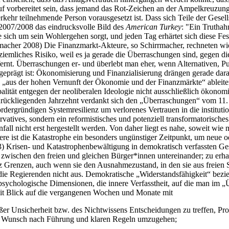
f vorbereitet sein, dass jemand das Rot-Zeichen an der Ampelkreuzung 
kehr teilnehmende Person vorausgesetzt ist. Dass sich Teile der Gesell
 2007/2008 das eindrucksvolle Bild des
American Turkey
: "Ein Truthahn
se sich um sein Wohlergehen sorgt, und jeden Tag erhärtet sich diese 
rmacher 2008) Die Finanzmarkt-Akteure, so Schirrmacher, rechneten wi
iemliches Risiko, weil es ja gerade die Überraschungen sind, gegen di
ntfernt. Überraschungen er- und überlebt man eher, wenn Alternativen, P
e geprägt ist: Ökonomisierung und Finanzialisierung drängen gerade da
 „aus der hohen Vernunft der Ökonomie und der Finanzmärkte“ ableite
lität entgegen der neoliberalen Ideologie nicht ausschließlich ökono
zurückliegenden Jahrzehnt verdankt sich den „Überraschungen“ vom 1
vordergründigen Systemresilienz um verlorenes Vertrauen in die instituti
vatives, sondern ein reformistisches und potenziell transformatorische
fall nicht erst hergestellt werden. Von daher liegt es nahe, soweit w
re ist die Katastrophe ein besonders ungünstiger Zeitpunkt, um neue ode
) Krisen- und Katastrophenbewältigung in demokratisch verfassten Gese
zwischen den freien und gleichen Bürger*innen untereinander; zu erhalt
nz Grenzen, auch wenn sie den Ausnahmezustand, in den sie aus freien S
e Regierenden nicht aus. Demokratische „Widerstandsfähigkeit“ bezieht 
 psychologische Dimensionen, die innere Verfasstheit, auf die man im 
mit Blick auf die vergangenen Wochen und Monate mit
ßer Unsicherheit bzw. des Nichtwissens Entscheidungen zu treffen, Proz
ten Wunsch nach Führung und klaren Regeln umzugehen;