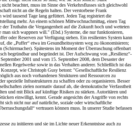
nicht beachtet, muss im Sinne des Verkehrsflusses sich gleichwohl
schaft nicht an die Regeln halten. Der verstorbene Frank
 wird tausend Tage lang gefüttert. Jeden Tag registriert die
Feststellung mehr. An einem schönen Mittwochnachmittag, einen Tag
e der Truthahn die Vergangenheit auf die Zukunft hoch und wetteten
e man sich wappnen will." (Ebd.) Systeme, die nur funktionieren,
uffer oder Reserven zur Verfügung stehen. Ein resilientes System kann
rauf, die „Puffer“ etwa im Gesundheitssystem weg zu ökonomisieren;
n (Schirrmacher). Spätestens im Moment der Überraschung offenbart
misch begründbar und begründet ist. Der Aufschwung von „Resilienz“-
1. September 2001 und vom 15. September 2008, dem Desaster der
onellen Regelwerke sowie in das Verhalten anderer. Schließlich ist das
s Konzept, wie Christoph Gusy betont: "Gesellschaftliche Resilienz
ie möglich aus noch vorhandenen Strukturen und Ressourcen zu
r spezielle Infrastrukturen zu schaffen oder zu organisieren. Besser
llschaften zielen normativ darauf ab, die demokratische Verfasstheit
en und mit Blick auf künftige Risiken zu stärken. Autoritären und
tücken einwilligt, kennt. Gerade angesichts der Angriffe von rechts
sich nicht nur auf natürliche, soziale oder wirtschaftliche
„Überraschungsfall“ vertrauen können muss. In unserer Studie befassen
esse zu initiieren und sie im Lichte neuer Erkenntnisse auch zu