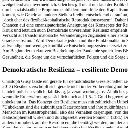
weitgehend als unvermeidlich. Gleiches gilt nicht nur laut der Kritik
durch sozialstaatliche Programme abfedern und dritte den Kapitalismu
kommt, wie Graefe an anderer Stelle schreibt, entscheidend darauf 
„doch eher das flexibel-kapitalistische Reproduktionssystem“. Daher 
Chancen auf eine emanzipatorische Aneignung des Konzeptes der Resi
Kritik und letztlich auch Demokratie unvereinbar. Resilienz empfiehl
Verzicht auf transformatorische Veränderungen zugunsten einer abstra
Graefe selbst an: "Wird Demokratie jedoch auf ihre Funktionalität in
aufwendige und weniger konfliktive Entscheidungssysteme ersetzt zu 
Am Beginn der exekutiven Bearbeitung der Pandemie sprach Jens Bis
Gesundheit, die Sorge um die wirtschaftlichen Folgen und die Sorge u
Demokratische Resilienz – resiliente Demo
Christoph Gusy fasste ein gerade für demokratische Gesellschaften ze
2013) Resilienz erschöpft sich gerade nicht in der Vorbereitung auf
handelt politisch schlicht fahrlässig, ja verantwortungslos. Ähnliche
wenn die Erderwärmung tatsächlich noch auf 1,5– 2 Grad begrenzt werd
unbekannt ist. Das Konzept der Resilienz muss mit zahlreichen Unbeka
"Unbekannt sind die zukünftigen Katastrophen und ihre zukünftigen A
Menschen im Katastrophenfall; also das Verhalten derjenigen, von de
Katastrophenfall wirken und durchgesetzt werden können." (Ebd.) Dem
anders formuliert: auf die Ressourcen, die benötigt werden, um der 
Kern dessen aus, worum es bei demokratischer Resilienz geht, darauf e