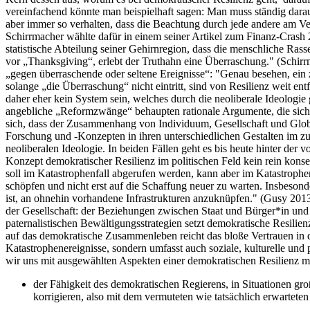
vereinfachend könnte man beispielhaft sagen: Man muss ständig darau
aber immer so verhalten, dass die Beachtung durch jede andere am Ver
Schirrmacher wählte dafür in einem seiner Artikel zum Finanz-Crash
statistische Abteilung seiner Gehirnregion, dass die menschliche Ras
vor „Thanksgiving“, erlebt der Truthahn eine Überraschung." (Schir
„gegen überraschende oder seltene Ereignisse“: "Genau besehen, ein z
solange „die Überraschung“ nicht eintritt, sind von Resilienz weit e
daher eher kein System sein, welches durch die neoliberale Ideologi
angebliche „Reformzwänge“ behaupten rationale Argumente, die sich
sich, dass der Zusammenhang von Individuum, Gesellschaft und Globa
Forschung und -Konzepten in ihren unterschiedlichen Gestalten im 
neoliberalen Ideologie. In beiden Fällen geht es bis heute hinter der 
Konzept demokratischer Resilienz im politischen Feld kein rein konser
soll im Katastrophenfall abgerufen werden, kann aber im Katastrophen
schöpfen und nicht erst auf die Schaffung neuer zu warten. Insbesonde
ist, an ohnehin vorhandene Infrastrukturen anzuknüpfen." (Gusy 2013
der Gesellschaft: der Beziehungen zwischen Staat und Bürger*in und 
paternalistischen Bewältigungsstrategien setzt demokratische Resilie
auf das demokratische Zusammenleben reicht das bloße Vertrauen in di
Katastrophenereignisse, sondern umfasst auch soziale, kulturelle und
wir uns mit ausgewählten Aspekten einer demokratischen Resilienz 
der Fähigkeit des demokratischen Regierens, in Situationen gro
korrigieren, also mit dem vermuteten wie tatsächlich erwarte