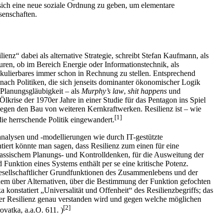
, sich eine neue soziale Ordnung zu geben, um elementare
senschaften.
enz“ dabei als alternative Strategie, schreibt Stefan Kaufmann, als
uren, ob im Bereich Energie oder Informationstechnik, als
alkulierbares immer schon in Rechnung zu stellen. Entsprechend
 nach Politiken, die sich jenseits dominanter ökonomischer Logik
 Planungsgläubigkeit – als
Murphy’s law
,
shit happens
und
krise der 1970er Jahre in einer Studie für das Pentagon ins Spiel
gegen den Bau von weiteren Kernkraftwerken. Resilienz ist – wie
[
1
]
ie herrschende Politik eingewandert.
analysen und -modellierungen wie durch IT-gestützte
iert könnte man sagen, dass Resilienz zum einen für eine
klassischem Planungs- und Kontrolldenken, für die Ausweitung der
unktion eines Systems enthält per se eine kritische Potenz.
gesellschaftlicher Grundfunktionen des Zusammenlebens und der
dem über Alternativen, über die Bestimmung der Funktion gefochten
konstatiert „Universalität und Offenheit“ des Resilienzbegriffs; das
unter Resilienz genau verstanden wird und gegen welche möglichen
[
2
]
ovatka, a.a.O. 611. )