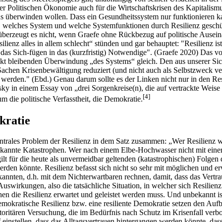
 der Politischen Ökonomie auch für die Wirtschaftskrisen des Kapitalis
s überwinden wollen. Dass ein Gesundheitssystem nur funktionieren kan
an, welches System und welche Systemfunktionen durch Resilienz gesch
überzeugt es nicht, wenn Graefe ohne Rückbezug auf politische Auseina
lienz alles in allem schlecht“ stünden und gar behauptet: "Resilienz
t das Sich-fügen in das (kurzfristig) Notwendige". (Graefe 2020) Das v
kt bleibenden Überwindung „des Systems“ gleich. Den aus unserer Sicht
 Sachen Krisenbewältigung reduziert (und nicht auch als Selbstzweck ve
werden." (Ebd.) Genau darum sollte es der Linken nicht nur in den Re
ky in einem Essay von „drei Sorgenkreise(n), die auf vertrackte Weis
[
4
]
m die politische Verfasstheit, die Demokratie.
kratie
ntrales Problem der Resilienz in dem Satz zusammen: „Wer Resilienz wil
 bekannte Katastrophen. Wer nach einem Elbe-Hochwasser nicht mit einer
s gilt für die heute als unvermeidbar geltenden (katastrophischen) Folg
en könnte. Resilienz befasst sich nicht so sehr mit möglichen und erw
nnten, d.h. mit dem Nichterwartbaren rechnen, damit, dass das Vertraue
uswirkungen, also die tatsächliche Situation, in welcher sich Resilie
nen die Resilienz erwartet und geleistet werden muss. Und unbekannt i
okratische Resilienz bzw. eine resiliente Demokratie setzen den Aufb
autoritären Versuchung, die im Bedürfnis nach Schutz im Krisenfall ver
instellen, dass das Alltagsvertrauen hintergangen werden könnte, dass d