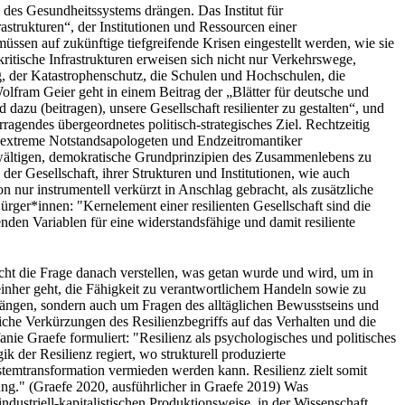
 des Gesundheitssystems drängen. Das Institut für
strukturen“, der Institutionen und Ressourcen einer
ssen auf zukünftige tiefgreifende Krisen eingestellt werden, wie sie
tische Infrastrukturen erweisen sich nicht nur Verkehrswege,
g, der Katastrophenschutz, die Schulen und Hochschulen, die
olfram Geier geht in einem Beitrag der „Blätter für deutsche und
 dazu (beitragen), unsere Gesellschaft resilienter zu gestalten“, und
ragendes übergeordnetes politisch-strategisches Ziel. Rechtzeitig
ch extreme Notstandsapologeten und Endzeitromantiker
bewältigen, demokratische Grundprinzipien des Zusammenlebens zu
r Gesellschaft, ihrer Strukturen und Institutionen, wie auch
nur instrumentell verkürzt in Anschlag gebracht, als zusätzliche
rger*innen: "Kernelement einer resilienten Gesellschaft sind die
nden Variablen für eine widerstandsfähige und damit resiliente
cht die Frage danach verstellen, was getan wurde und wird, um in
n einher geht, die Fähigkeit zu verantwortlichem Handeln sowie zu
Zugängen, sondern auch um Fragen des alltäglichen Bewusstseins und
liche Verkürzungen des Resilienzbegriffs auf das Verhalten und die
anie Graefe formuliert: "Resilienz als psychologisches und politisches
 der Resilienz regiert, wo strukturell produzierte
temtransformation vermieden werden kann. Resilienz zielt somit
ung." (Graefe 2020, ausführlicher in Graefe 2019) Was
ndustriell-kapitalistischen Produktionsweise, in der Wissenschaft