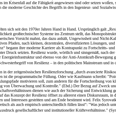
ems im Krisenfall auf die Fähigkeit angewiesen sind oder setzen wollen
h die moderne Geschichte des Begriffs in den Ingenieur- und Sozialwis
en sich seit den 1970er Jahren Hand in Hand. Ursprünglich galt „Resili
slichkeit großtechnischer Systeme ins Zentrum stellt, das Monopolstrukt
lanerischen Vorsicht mahnt, das dazu anhält, Ungewissheit und Nicht-K
iven Pfaden, nach kleinen, dezentralen, diversifizierten Lösungen, und
nz“ begann ihre moderne Karriere als Kontrapunkt zu Fortschritts- und
r Druck setzten. Resilienz wurde, wörtlich und sinngemäß, nach der Öl
t der Energieinfrastruktur und ebenso von der Anti-Atomkraft-Bewegung 
chwesterbegriff von Resilienz – in den politischen Mainstream und in d
 in der zeitgenössischen Resilienzforschung „durch avancierte Risiko
n ist die programmatische Füllung. Oder wie Kaufmann schreibt: "Point
cklungspfade motivieren soll, zum anderen für die Fortschreibung von 
ung von Überwachung und Kontrolle." (Ebd.) Der Bezug auf Zweck und F
schaftsverhältnissen dienen wie auch der Sicherung und Entwicklung 
 das Konzept der Resilienz öffnet zu allererst einen Diskursraum, in 
 und Interessen gestritten und am Ende bestimmt wird. Felix Syrovatka 
retisch als auch empirisch unterschiedlich füllen lässt“: "Was jedoch 
sdruck gesellschaftlicher und institutioneller Kräfteverhältnisse." (Syr