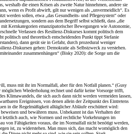
mus, weshalb die einen Krisen als zweite Natur hinnehmen, andere sie
n, wenn es Profit abwirft, gilt nur wenigen als „unvermeidlich“. Es
ützt werden sollen, etwa „das Gesundheits- und Pflegesystem“ oder
ndersetzungen, sondern aus dem Begriff selbst schließt, dass „die
 ist mit Kernkategorien emanzipatorischer Bewegungen wie Autonomie,
orschnelle Verlassen des Resilienz-Diskurses kommt politisch dem
 politisch und theoretisch entscheidenden Punkt tippt Stefanie
rstanden), dann gerät sie in Gefahr, durch prozedural weniger
silienz-Diskursen gehen: Demokratie als Selbstzweck zu verstehen.
e miteinander zusammenhängen“ (Bisky 2020): die Sorge um die
l, muss mit ihr im Normalfall, aber für den Notfall planen.“ (Gusy
 möglichen Wiederholung rechnet und dafür keine Vorsorge trifft,
en des Klimawandels, die sich auch dann nicht werden vermeiden lassen,
artbaren Ereignissen, von denen allein der Zeitpunkt des Eintretens
n in die Regelmäßigkeit alltäglicher Abläufe erschüttert wird:
nz beweisen und bewähren muss. Unbekannt ist das Verhalten der
st letztlich auch, wie Normen und rechtliche Vorkehrungen im
au von Fähigkeiten voraus, die im Normalfall nicht benötigt werden,
borgen ist, zu widerstehen. Man muss sich, das macht womöglich den
ie Dinge nicht mehr so sind, wie sie sein sollten. Stark