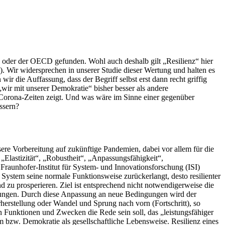
n oder der OECD gefunden. Wohl auch deshalb gilt „Resilienz“ hier
). Wir widersprechen in unserer Studie dieser Wertung und halten es
wir die Auffassung, dass der Begriff selbst erst dann recht griffig
wir mit unserer Demokratie“ bisher besser als andere
 Corona-Zeiten zeigt. Und was wäre im Sinne einer gegenüber
essern?
ere Vorbereitung auf zukünftige Pandemien, dabei vor allem für die
„Elastizität“, „Robustheit“, „Anpassungsfähigkeit“,
raunhofer-Institut für System- und Innovationsforschung (ISI)
e System seine normale Funktionsweise zurückerlangt, desto resilienter
 und zu prosperieren. Ziel ist entsprechend nicht notwendigerweise die
gungen. Durch diese Anpassung an neue Bedingungen wird der
rherstellung oder Wandel und Sprung nach vorn (Fortschritt), so
n Funktionen und Zwecken die Rede sein soll, das „leistungsfähiger
m bzw. Demokratie als gesellschaftliche Lebensweise. Resilienz eines