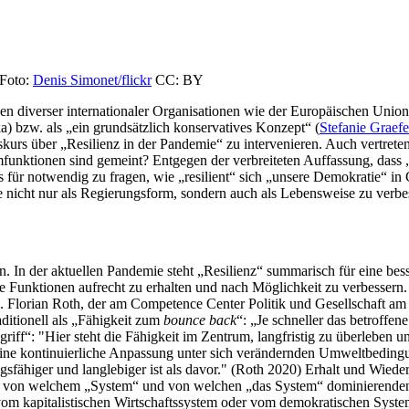
 Foto:
Denis Simonet/flickr
CC: BY
nen diverser internationaler Organisationen wie der Europäischen Unio
a) bzw. als „ein grundsätzlich konservatives Konzept“ (
Stefanie Graefe
skurs über „Resilienz in der Pandemie“ zu intervenieren. Auch vertreten 
funktionen sind gemeint? Entgegen der verbreiteten Auffassung, dass „
für notwendig zu fragen, wie „resilient“ sich „unsere Demokratie“ in
ie nicht nur als Regierungsform, sondern auch als Lebensweise zu verb
 In der aktuellen Pandemie steht „Resilienz“ summarisch für eine bess
 Funktionen aufrecht zu erhalten und nach Möglichkeit zu verbessern. 
 Florian Roth, der am Competence Center Politik und Gesellschaft am F
aditionell als „Fähigkeit zum
bounce back
“: „Je schneller das betroffen
zbegriff“: "Hier steht die Fähigkeit im Zentrum, langfristig zu überleben
eine kontinuierliche Anpassung unter sich verändernden Umweltbedin
sfähiger und langlebiger ist als davor." (Roth 2020) Erhalt und Wiede
eibt, von welchem „System“ und von welchen „das System“ dominierende
 vom kapitalistischen Wirtschaftssystem oder vom demokratischen Syste