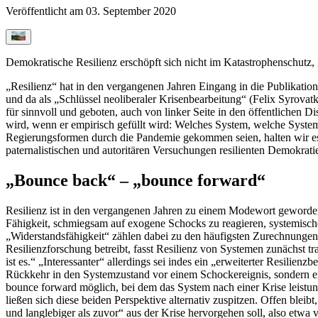
Veröffentlicht am
03. September 2020
Demokratische Resilienz erschöpft sich nicht im Katastrophenschutz,
„Resilienz“ hat in den vergangenen Jahren Eingang in die Publikatio
und da als „Schlüssel neoliberaler Krisenbearbeitung“ (Felix Syrovatk
für sinnvoll und geboten, auch von linker Seite in den öffentlichen Di
wird, wenn er empirisch gefüllt wird: Welches System, welche System
Regierungsformen durch die Pandemie gekommen seien, halten wir es 
paternalistischen und autoritären Versuchungen resilienten Demokrat
„Bounce back“ – „bounce forward“
Resilienz ist in den vergangenen Jahren zu einem Modewort geworden.
Fähigkeit, schmiegsam auf exogene Schocks zu reagieren, systemische
„Widerstandsfähigkeit“ zählen dabei zu den häufigsten Zurechnungen.
Resilienzforschung betreibt, fasst Resilienz von Systemen zunächst tr
ist es.“ „Interessanter“ allerdings sei indes ein „erweiterter Resilien
Rückkehr in den Systemzustand vor einem Schockereignis, sondern 
bounce forward möglich, bei dem das System nach einer Krise leistung
ließen sich diese beiden Perspektive alternativ zuspitzen. Offen bl
und langlebiger als zuvor“ aus der Krise hervorgehen soll, also etwa