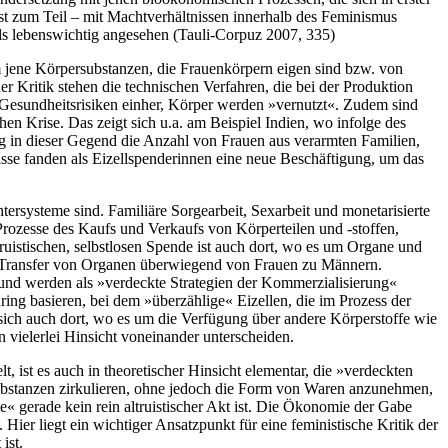
est zum Teil – mit Machtverhältnissen innerhalb des Feminismus
ls lebenswichtig angesehen (Tauli-Corpuz 2007, 335)
m jene Körpersubstanzen, die Frauenkörpern eigen sind bzw. von
Kritik stehen die technischen Verfahren, die bei der Produktion
e Gesundheitsrisiken einher, Körper werden »vernutzt«. Zudem sind
 Krise. Das zeigt sich u.a. am Beispiel Indien, wo infolge des
eg in dieser Gegend die Anzahl von Frauen aus verarmten Familien,
asse fanden als Eizellspenderinnen eine neue Beschäftigung, um das
ersysteme sind. Familiäre Sorgearbeit, Sexarbeit und monetarisierte
e Prozesse des Kaufs und Verkaufs von Körperteilen und -stoffen,
ruistischen, selbstlosen Spende ist auch dort, wo es um Organe und
ein Transfer von Organen überwiegend von Frauen zu Männern.
 und werden als »verdeckte Strategien der Kommerzialisierung«
ing basieren, bei dem »überzählige« Eizellen, die im Prozess der
sich auch dort, wo es um die Verfügung über andere Körperstoffe wie
 vielerlei Hinsicht voneinander unterscheiden.
 ist es auch in theoretischer Hinsicht elementar, die »verdeckten
substanzen zirkulieren, ohne jedoch die Form von Waren anzunehmen,
e« gerade kein rein altruistischer Akt ist. Die Ökonomie der Gabe
Hier liegt ein wichtiger Ansatzpunkt für eine feministische Kritik der
ist.