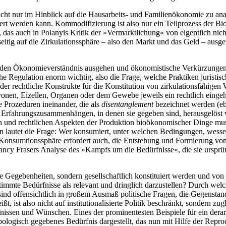
t nur im Hinblick auf die Hausarbeits- und Familienökonomie zu analys
rt werden kann. Kommodifizierung ist also nur ein Teilprozess der Bio
s auch in Polanyis Kritik der »Vermarktlichung« von eigentlich nicht-
itig auf die Zirkulationssphäre – also den Markt und das Geld – ausge
nden Ökonomieverständnis ausgehen und ökonomistische Verkürzungen v
che Regulation enorm wichtig, also die Frage, welche Praktiken juristisc
er rechtliche Konstrukte für die Konstitution von zirkulationsfähigen
nen, Eizellen, Organen oder dem Gewebe jeweils ein rechtlich eingeh
e Prozeduren ineinander, die als
disentanglement
bezeichnet werden (ebd
Erfahrungszusammenhängen, in denen sie gegeben sind, herausgelöst 
hen und rechtlichen Aspekten der Produktion bioökonomischer Dinge mu
lautet die Frage: Wer konsumiert, unter welchen Bedingungen, wessen 
onsumtionssphäre erfordert auch, die Entstehung und Formierung von Be
cy Frasers Analyse des »Kampfs um die Bedürfnisse«, die sie ursprüng
e Gegebenheiten, sondern gesellschaftlich konstituiert werden und von 
timmte Bedürfnisse als relevant und dringlich darzustellen? Durch wel
 sind offensichtlich in großem Ausmaß politische Fragen, die Gegens
ßt, ist also nicht auf institutionalisierte Politik beschränkt, sondern zu
fnissen und Wünschen. Eines der prominentesten Beispiele für ein der
ologisch gegebenes Bedürfnis dargestellt, das nun mit Hilfe der Repr