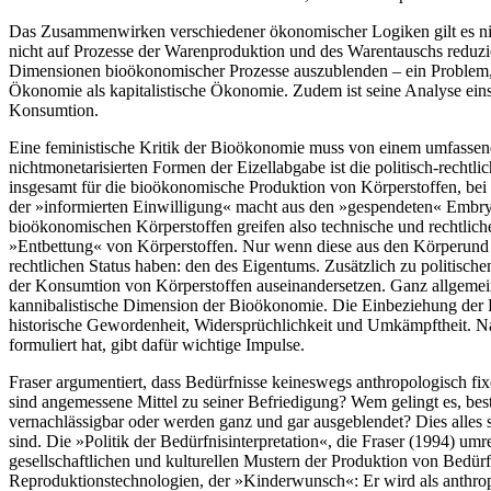
Das Zusammenwirken verschiedener ökonomischer Logiken gilt es nich
nicht auf Prozesse der Warenproduktion und des Warentauschs reduzie
Dimensionen bioökonomischer Prozesse auszublenden – ein Problem, da
Ökonomie als kapitalistische Ökonomie. Zudem ist seine Analyse einse
Konsumtion.
Eine feministische Kritik der Bioökonomie muss von einem umfasse
nichtmonetarisierten Formen der Eizellabgabe ist die politisch-rechtli
insgesamt für die bioökonomische Produktion von Körperstoffen, bei d
der »informierten Einwilligung« macht aus den »gespendeten« Embryo
bioökonomischen Körperstoffen greifen also technische und rechtlich
»Entbettung« von Körperstoffen. Nur wenn diese aus den Körperund 
rechtlichen Status haben: den des Eigentums. Zusätzlich zu politisc
der Konsumtion von Körperstoffen auseinandersetzen. Ganz allgemein 
kannibalistische Dimension der Bioökonomie. Die Einbeziehung der K
historische Gewordenheit, Widersprüchlichkeit und Umkämpftheit. Nan
formuliert hat, gibt dafür wichtige Impulse.
Fraser argumentiert, dass Bedürfnisse keineswegs anthropologisch fix
sind angemessene Mittel zu seiner Befriedigung? Wem gelingt es, bes
vernachlässigbar oder werden ganz und gar ausgeblendet? Dies alles
sind. Die »Politik der Bedürfnisinterpretation«, die Fraser (1994) umrei
gesellschaftlichen und kulturellen Mustern der Produktion von Bedür
Reproduktionstechnologien, der »Kinderwunsch«: Er wird als anthrop