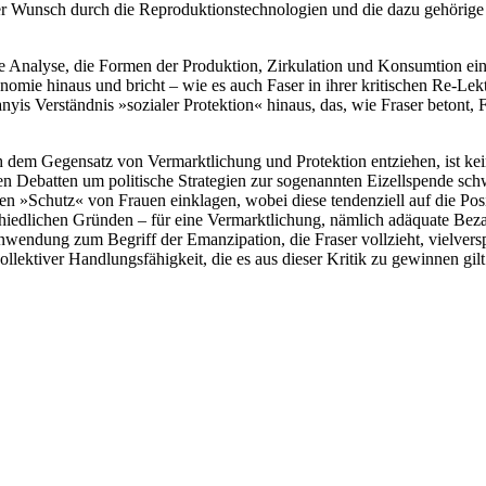
r Wunsch durch die Reproduktionstechnologien und die dazu gehörige In
le Analyse, die Formen der Produktion, Zirkulation und Konsumtion einsc
konomie hinaus und bricht – wie es auch Faser in ihrer kritischen Re-L
anyis Verständnis »sozialer Protektion« hinaus, das, wie Fraser betont, 
h dem Gegensatz von Vermarktlichung und Protektion entziehen, ist kein
en Debatten um politische Strategien zur sogenannten Eizellspende sc
en »Schutz« von Frauen einklagen, wobei diese tendenziell auf die Po
chiedlichen Gründen – für eine Vermarktlichung, nämlich adäquate Bez
nwendung zum Begriff der Emanzipation, die Fraser vollzieht, vielversp
ollektiver Handlungsfähigkeit, die es aus dieser Kritik zu gewinnen gil