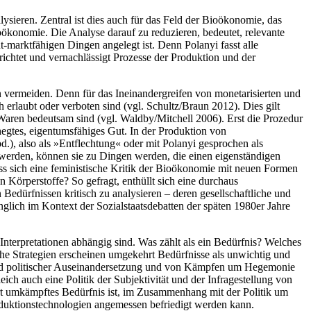
ieren. Zentral ist dies auch für das Feld der Bioökonomie, das
ökonomie. Die Analyse darauf zu reduzieren, bedeutet, relevante
marktfähigen Dingen angelegt ist. Denn Polanyi fasst alle
richtet und vernachlässigt Prozesse der Produktion und der
ermeiden. Denn für das Ineinandergreifen von monetarisierten und
h erlaubt oder verboten sind (vgl. Schultz/Braun 2012). Dies gilt
 Waren bedeutsam sind (vgl. Waldby/Mitchell 2006). Erst die Prozedur
egtes, eigentumsfähiges Gut. In der Produktion von
.), also als »Entflechtung« oder mit Polanyi gesprochen als
werden, können sie zu Dingen werden, die einen eigenständigen
ss sich eine feministische Kritik der Bioökonomie mit neuen Formen
Körperstoffe? So gefragt, enthüllt sich eine durchaus
dürfnissen kritisch zu analysieren – deren gesellschaftliche und
lich im Kontext der Sozialstaatsdebatten der späten 1980er Jahre
Interpretationen abhängig sind. Was zählt als ein Bedürfnis? Welches
che Strategien erscheinen umgekehrt Bedürfnisse als unwichtig und
tand politischer Auseinandersetzung und von Kämpfen um Hegemonie
gleich auch eine Politik der Subjektivität und der Infragestellung von
art umkämpftes Bedürfnis ist, im Zusammenhang mit der Politik um
oduktionstechnologien angemessen befriedigt werden kann.