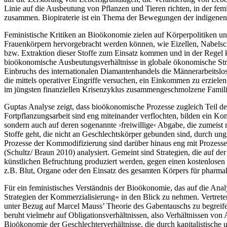
Linie auf die Ausbeutung von Pflanzen und Tieren richten, in der fem
zusammen. Biopiraterie ist ein Thema der Bewegungen der indigenen 
Feministische Kritiken an Bioökonomie zielen auf Körperpolitiken un
Frauenkörpern hervorgebracht werden können, wie Eizellen, Nabelsch
bzw. Extraktion dieser Stoffe zum Einsatz kommen und in der Regel k
bioökonomische Ausbeutungsverhältnisse in globale ökonomische Stru
Einbruchs des internationalen Diamantenhandels die Männerarbeitslos
die mittels operativer Eingriffe versuchen, ein Einkommen zu erziele
im jüngsten finanziellen Krisenzyklus zusammengeschmolzene Famil
Guptas Analyse zeigt, dass bioökonomische Prozesse zugleich Teil der
Fortpflanzungsarbeit sind eng miteinander verflochten, bilden ein Kont
sondern auch auf deren sogenannte ›freiwillige‹ Abgabe, die zumeist 
Stoffe geht, die nicht an Geschlechtskörper gebunden sind, durch un
Prozesse der Kommodifizierung sind darüber hinaus eng mit Prozesse
(Schultz/ Braun 2010) analysiert. Gemeint sind Strategien, die auf d
künstlichen Befruchtung produziert werden, gegen einen kostenlosen 
z.B. Blut, Organe oder den Einsatz des gesamten Körpers für pharmak
Für ein feministisches Verständnis der Bioökonomie, das auf die Anal
Strategien der Kommerzialisierung« in den Blick zu nehmen. Vertret
unter Bezug auf Marcel Mauss’ Theorie des Gabentauschs zu begreifen.
beruht vielmehr auf Obligationsverhältnissen, also Verhältnissen von 
Bioökonomie der Geschlechterverhältnisse, die durch kapitalistische u