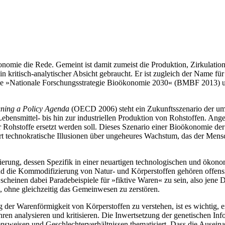
oökonomie die Rede. Gemeint ist damit zumeist die Produktion, Zirkul
r in kritisch-analytischer Absicht gebraucht. Er ist zugleich der Name 
ie »Nationale Forschungsstrategie Bioökonomie 2030« (BMBF 2013) un
ning a Policy Agenda
(OECD 2006) steht ein Zukunftsszenario der um
ensmittel- bis hin zur industriellen Produktion von Rohstoffen. Angest
Rohstoffe ersetzt werden soll. Dieses Szenario einer Bioökonomie der 
rt technokratische Illusionen über ungeheures Wachstum, das der Mens
isierung, dessen Spezifik in einer neuartigen technologischen und ök
und die Kommodifizierung von Natur- und Körperstoffen gehören offen
heinen dabei Paradebeispiele für »fiktive Waren« zu sein, also jene D
, ohne gleichzeitig das Gemeinwesen zu zerstören.
der Warenförmigkeit von Körperstoffen zu verstehen, ist es wichtig, ei
en analysieren und kritisieren. Die Inwertsetzung der genetischen In
weisen und Geschlechterverhältnissen thematisiert. Dass die Auseinan