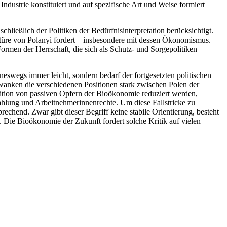
dustrie konstituiert und auf spezifische Art und Weise formiert
hließlich der Politiken der Bedürfnisinterpretation berücksichtigt.
ektüre von Polanyi fordert – insbesondere mit dessen Ökonomismus.
Formen der Herrschaft, die sich als Schutz- und Sorgepolitiken
eswegs immer leicht, sondern bedarf der fortgesetzten politischen
hwanken die verschiedenen Positionen stark zwischen Polen der
sition von passiven Opfern der Bioökonomie reduziert werden,
ahlung und Arbeitnehmerinnenrechte. Um diese Fallstricke zu
rechend. Zwar gibt dieser Begriff keine stabile Orientierung, besteht
t. Die Bioökonomie der Zukunft fordert solche Kritik auf vielen