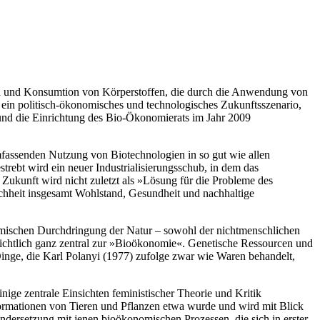
ation und Konsumtion von Körperstoffen, die durch die Anwendung von
für ein politisch-ökonomisches und technologisches Zukunftsszenario,
d die Einrichtung des Bio-Ökonomierats im Jahr 2009
fassenden Nutzung von Biotechnologien in so gut wie allen
rebt wird ein neuer Industrialisierungsschub, in dem das
Zukunft wird nicht zuletzt als »Lösung für die Probleme des
chheit insgesamt Wohlstand, Gesundheit und nachhaltige
onomischen Durchdringung der Natur – sowohl der nichtmenschlichen
sichtlich ganz zentral zur »Bioökonomie«. Genetische Ressourcen und
inge, die Karl Polanyi (1977) zufolge zwar wie Waren behandelt,
nige zentrale Einsichten feministischer Theorie und Kritik
formationen von Tieren und Pflanzen etwa wurde und wird mit Blick
dersetzung mit jenen bioökonomischen Prozessen, die sich in erster