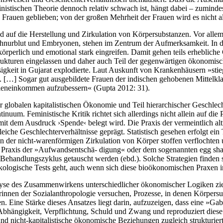
inistischen Theorie dennoch relativ schwach ist, hängt dabei – zumind
Frauen geblieben; von der großen Mehrheit der Frauen wird es nicht a
d auf die Herstellung und Zirkulation von Körpersubstanzen. Vor alle
nurblut und Embryonen, stehen im Zentrum der Aufmerksamkeit. In der 
örperlich und emotional stark eingreifen. Damit gehen teils erheblich
kturen eingelassen und daher auch Teil der gegenwärtigen ökonomischen
igkeit in Gujarat explodierte. Laut Auskunft von Krankenhäusern »sti
n. […] Sogar gut ausgebildete Frauen der indischen gehobenen Mittelkl
ieneinkommen aufzubessern« (Gupta 2012: 31).
 globalen kapitalistischen Ökonomie und Teil hierarchischer Geschlecht
inuum. Feministische Kritik richtet sich allerdings nicht allein auf di
mit dem Ausdruck ›Spende‹ belegt wird. Die Praxis der vermeintlich alt
gleiche Geschlechterverhältnisse geprägt. Statistisch gesehen erfolgt 
n der nicht-warenförmigen Zirkulation von Körper stoffen verflochten
er Praxis der »Aufwandsentschä- digung« oder dem sogenannten egg shar
Behandlungszyklus getauscht werden (ebd.). Solche Strategien finden 
ologische Tests geht, auch wenn sich diese bioökonomischen Praxen in
yse des Zusammenwirkens unterschiedlicher ökonomischer Logiken zielt,
erinnen der Sozialanthropologie versuchen, Prozesse, in denen Körper
 Eine Stärke dieses Ansatzes liegt darin, aufzuzeigen, dass eine »Gab
Abhängigkeit, Verpflichtung, Schuld und Zwang und reproduziert diese. 
nd nicht-kapitalistische ökonomische Beziehungen zugleich strukturiert 