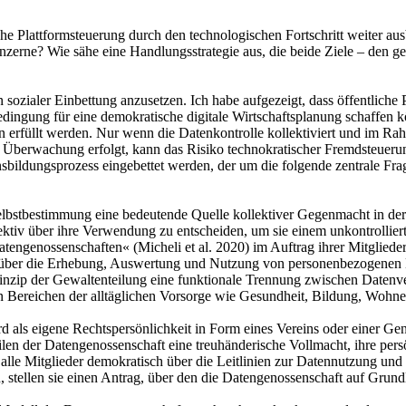
sche Plattformsteuerung durch den technologischen Fortschritt weiter au
erne? Wie sähe eine Handlungsstrategie aus, die beide Ziele – den ges
sozialer Einbettung anzusetzen. Ich habe aufgezeigt, dass öffentliche 
ingung für eine demokratische digitale Wirtschaftsplanung schaffen k
en erfüllt werden. Nur wenn die Datenkontrolle kollektiviert und im Ra
Überwachung erfolgt, kann das Risiko technokratischer Fremdsteuerung 
sbildungsprozess eingebettet werden, der um die folgende zentrale Frag
Selbstbestimmung eine bedeutende Quelle kollektiver Gegenmacht in der di
llektiv über ihre Verwendung zu entscheiden, um sie einem unkontrollie
tengenossenschaften« (Micheli et al. 2020) im Auftrag ihrer Mitglieder 
e über die Erhebung, Auswertung und Nutzung von personenbezogenen D
inzip der Gewaltenteilung eine funktionale Trennung zwischen Datenv
in Bereichen der alltäglichen Vorsorge wie Gesundheit, Bildung, Wohn
als eigene Rechtspersönlichkeit in Form eines Vereins oder einer Genos
len der Datengenossenschaft eine treuhänderische Vollmacht, ihre perso
alle Mitglieder demokratisch über die Leitlinien zur Datennutzung und
ellen sie einen Antrag, über den die Datengenossenschaft auf Grundla