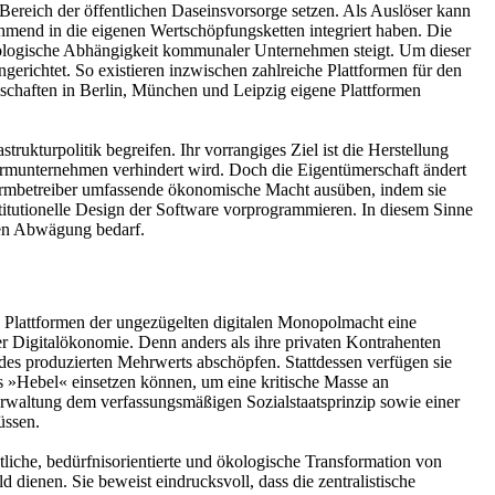
reich der öffentlichen Daseinsvorsorge setzen. Als Auslöser kann
hmend in die eigenen Wertschöpfungsketten integriert haben. Die
nologische Abhängigkeit kommunaler Unternehmen steigt. Um dieser
richtet. So existieren inzwischen zahlreiche Plattformen für den
schaften in Berlin, München und Leipzig eigene Plattformen
rukturpolitik begreifen. Ihr vorrangiges Ziel ist die Herstellung
ormunternehmen verhindert wird. Doch die Eigentümerschaft ändert
ttformbetreiber umfassende ökonomische Macht ausüben, indem sie
itutionelle Design der Software vorprogrammieren. In diesem Sinne
hen Abwägung bedarf.
he Plattformen der ungezügelten digitalen Monopolmacht eine
r Digitalökonomie. Denn anders als ihre privaten Kontrahenten
des produzierten Mehrwerts abschöpfen. Stattdessen verfügen sie
ls »Hebel« einsetzen können, um eine kritische Masse an
rwaltung dem verfassungsmäßigen Sozialstaatsprinzip sowie einer
̈ssen.
liche, bedürfnisorientierte und ökologische Transformation von
 dienen. Sie beweist eindrucksvoll, dass die zentralistische