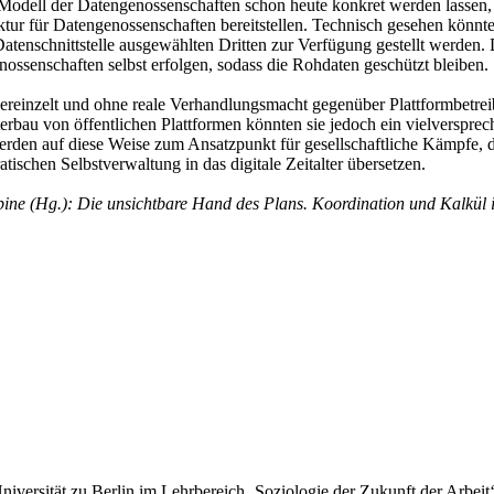
 Modell der Datengenossenschaften schon heute kon­kret werden lassen,
ktur für Datengenossenschaften bereitstellen. Technisch gesehen kön
e Datenschnittstelle ausgewählten Dritten zur Verfügung gestellt werde
ssenschaften selbst erfolgen, sodass die Rohdaten geschützt bleiben.
reinzelt und ohne reale Verhandlungsmacht gegenüber Plattformbetreib
erbau von öffentlichen Plattformen könnten sie jedoch ein vielversprech
werden auf diese Weise zum Ansatzpunkt für gesellschaftliche Kämpfe,
ischen Selbstverwaltung in das digitale Zeitalter übersetzen.
ine (Hg.): Die unsichtbare Hand des Plans. Koordination und Kalkül im
niversität zu Berlin im Lehrbereich ‚Soziologie der Zukunft der Arbeit