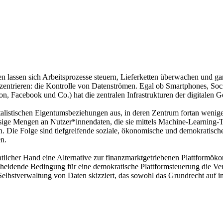
lassen sich Arbeitsprozesse steuern, Lieferketten überwachen und gan
onzentrieren: die Kontrolle von Datenströmen. Egal ob Smartphones, 
 Facebook und Co.) hat die zentralen Infrastrukturen der digitalen G
listischen Eigentumsbeziehungen aus, in deren Zentrum fortan weniger d
riesige Mengen an Nutzer*innendaten, die sie mittels Machine-Learning
. Die Folge sind tiefgreifende soziale, ökonomische und demokratische
en.
atlicher Hand eine Alternative zur finanzmarktgetriebenen Plattformökono
heidende Bedingung für eine demokratische Plattformsteuerung die Verge
elbstverwaltung von Daten skizziert, das sowohl das Grundrecht auf in