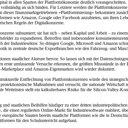
pital in allen Sparten der Plattformökonomie deutlich vorangeschritten
lständig an sich binden. Für Letztere werden die Plattformkonzerne z
en dieser finanzmarktgetriebenen »Plattformisierung« bekommen zunächs
lattformen wie Amazon, Google oder Facebook anzubieten, um ihren Leb
rischen Regeln der Digitalkonzerne.
zerne subsumiert; sie hat sich – neben Kapital und Arbeit – zu einem d
ftsfelder zu expandieren. Betroffen sind insbesondere konsumentenzentr
 der Industriesektor. So dringen Google, Microsoft und Amazon schon h
botik in zentrale deutsche Exportbranchen wie den Fahrzeug- und Masc
onen staatlicher Akteure hervor. So lassen sich mit der Datenschutz
zen erste umfassende Versuche erkennen, die größten Missstände in d
n-Marketplace und Amazon-Eigenmarken wird wieder diskutiert.
trukturelle Entflechtung von Plattformkonzernen würde den strategisch
te protektionistische Maßnahmen und versucht, die nationale Wirtschaf
e Wettrüsten stellt ein kalkulierbares Risiko für die Silicon-Valley-
nd staatlichen Beihilfen häufiger zu einer dritten industriepolitischen 
 die einen regulierten Online-Markt für Industriesoftware etabliert, ü
uropäische Staaten bereits staatliche Plattformen wie die in Deutschl
formen für den Schulunterricht aufgebaut.