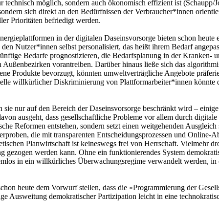
r technisch möglich, sondern auch ökonomisch effizient ist (Schaupp/
 sondern sich direkt an den Bedürfnissen der Verbraucher*innen orienti
r Prioritäten befriedigt werden.
nergieplattformen in der digitalen Daseinsvorsorge bieten schon heute 
 den Nutzer*innen selbst personalisiert, das heißt ihrem Bedarf angep
nftige Bedarfe prognostizieren, die Bedarfsplanung in der Kranken- u
Außenbezirken vorantreiben. Darüber hinaus ließe sich das algorithmis
gene Produkte bevorzugt, könnten umweltverträgliche Angebote präfe
elle willkürlicher Diskriminierung von Plattformarbeiter*innen könnt
 sie nur auf den Bereich der Daseinsvorsorge beschränkt wird – einige Fa
avon ausgeht, dass gesellschaftliche Probleme vor allem durch digitale
che Reformen entstehen, sondern setzt einen weitgehenden Ausgleich str
tion erproben, die mit transparenten Entscheidungsprozessen und Onlin
rnetischen Planwirtschaft ist keineswegs frei von Herrschaft. Vielmehr 
ung gezogen werden kann. Ohne ein funktionierendes System demokratis
lemlos in ein willkürliches Überwachungsregime verwandelt werden, i
schon heute dem Vorwurf stellen, dass die »Programmierung der Gesells
itige Ausweitung demokratischer Partizipation leicht in eine technokra