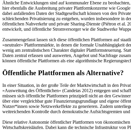
Ähnliche Entwicklungen sind auf kommunaler Ebene zu beobachten, wo
hier ebenfalls die Ausbreitung privater Plattformkonzerne wie Google
dabei anfallenden Daten der Stadtgesellschaft können von den Priv
schleichenden Privatisierung zu entgehen, wurden insbesondere in den
öffentlichen Nahverkehr und private Sharing-Dienste (Piétron et a
entwickelt, und öffentliche Stromversorger wie die Stadtwerke Wupper
Zusammengefasst lassen sich diese öffentlichen Plattformen auf staatl
»neutraler« Plattformmärkte, in denen die formale Unabhängigkeit d
wenig am zentralistischen Charakter digitaler Plattformsteuerung. Stat
Daten zentral erfassen und auswerten, Angebot und Nachfrage zusamm
können öffentliche Plattformen als eine algorithmische Regierungste
Öffentliche Plattformen als Alternative?
In einer Situation, in der große Teile der Marktwirtschaft in den Pri
»Ausweitung des Öffentlichen« (Candeias 2012) entgegen und schaff
müssen sich öffentliche Plattformen prinzipiell nicht an den Gewinn
über eine vergleichbar gute Finanzierungsgrundlage und eigene öffen
Nutzer*innen sowie Netzwerkeffekte zu generieren. Zudem unterliegen
weitreichenden Kontrolle durch demokratische Aufsichtsgremien und ziv
Diese relative Autonomie öffentlicher Plattformen von ökonomischen Z
Wirtschaftskreisläufen. Dabei kann die technische Infrastruktur von 