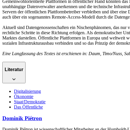
Gemeinwohlorientierte Plattformen in öffentlicher Hand könnten das
unabhängige Datenverwalter anerkennen und die technische Infrastru
Servern der öffentlichen Plattformbetreiber verbleiben und über ein
auch über ein sogenanntes Remote-Access-Modell durch die Datengeno
Aktuell sind Datengenossenschaften ein Nischenphänomen, das nur ve
rechtliche Schritte in diese Richtung erfolgen. Als demokratischer Unt
Marktes darstellen. Öffentliche Plattformen in Europa und weltweit 
sozialen Infrastrukturausbau verbinden und so das Prinzip der demokrat
Eine Langfassung des Textes ist erschienen in: Daum, Timo/Nuss, Sab
Literatur
Digitalisierung
Ökonomie
Staat/Demokratie
Das Öffentliche
Dominik Piétron
Dominik Piétron ist wissenschaftlicher Mitarbeiter an der Humboldt-U