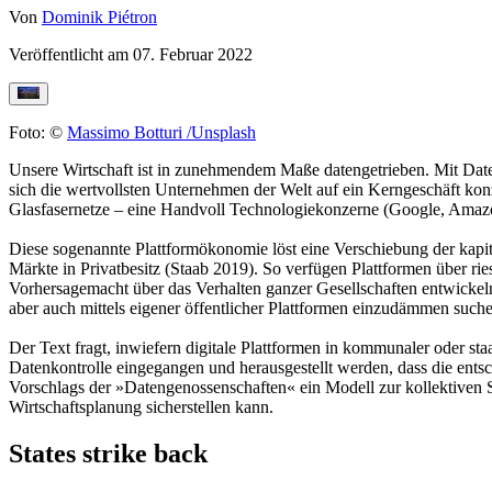
Von
Dominik Piétron
Veröffentlicht am
07. Februar 2022
Foto: ©
Massimo Botturi /Unsplash
Unsere Wirtschaft ist in zunehmendem Maße datengetrieben. Mit Daten 
sich die wertvollsten Unternehmen der Welt auf ein Kerngeschäft k
Glasfasernetze – eine Handvoll Technologiekonzerne (Google, Amazon,
Diese sogenannte Plattformökonomie löst eine Verschiebung der kapita
Märkte in Privatbesitz (Staab 2019). So verfügen Plattformen über 
Vorhersagemacht über das Verhalten ganzer Gesellschaften entwickeln
aber auch mittels eigener öffentlicher Plattformen einzudämmen such
Der Text fragt, inwiefern digitale Plattformen in kommunaler oder sta
Datenkontrolle eingegangen und herausgestellt werden, dass die entsc
Vorschlags der »Datengenossenschaften« ein Modell zur kollektiven S
Wirtschaftsplanung sicherstellen kann.
States strike back