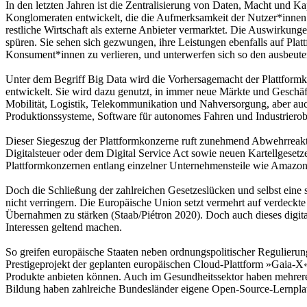
In den letzten Jahren ist die Zentralisierung von Daten, Macht und Ka
Konglomeraten entwickelt, die die Aufmerksamkeit der Nutzer*innen vol
restliche Wirtschaft als externe Anbieter vermarktet. Die Auswirkung
spüren. Sie sehen sich gezwungen, ihre Leistungen ebenfalls auf P
Konsument*innen zu verlieren, und unterwerfen sich so den ausbeute
Unter dem Begriff Big Data wird die Vorhersagemacht der Plattformkon
entwickelt. Sie wird dazu genutzt, in immer neue Märkte und Geschä
Mobilität, Logistik, Telekommunikation und Nahversorgung, aber auch
Produktionssysteme, Software für autonomes Fahren und Industriero
Dieser Siegeszug der Plattformkonzerne ruft zunehmend Abwehrreakti
Digitalsteuer oder dem Digital Service Act sowie neuen Kartellgeset
Plattformkonzernen entlang einzelner Unternehmensteile wie Amazo
Doch die Schließung der zahlreichen Gesetzeslücken und selbst eine s
nicht verringern. Die Europäische Union setzt vermehrt auf verdeck
Übernahmen zu stärken (Staab/Piétron 2020). Doch auch dieses digital
Interessen geltend machen.
So greifen europäische Staaten neben ordnungspolitischer Regulierung u
Prestigeprojekt der geplanten europäischen Cloud-Plattform »Gaia-X«,
Produkte anbieten können. Auch im Gesundheitssektor haben mehrere e
Bildung haben zahlreiche Bundesländer eigene Open-Source-Lernplatt