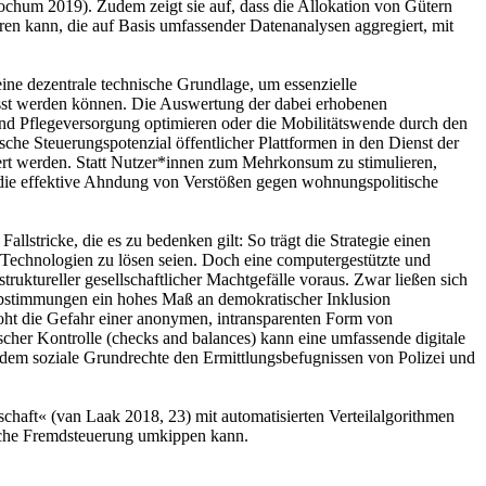
Jochum 2019). Zudem zeigt sie auf, dass die Allokation von Gütern
eren kann, die auf Basis umfassender Datenanalysen aggregiert, mit
eine dezentrale technische Grundlage, um essenzielle
asst werden können. Die Auswertung der dabei erhobenen
nd Pflegeversorgung optimieren oder die Mobilitätswende durch den
che Steuerungspotenzial öffentlicher Plattformen in den Dienst der
riert werden. Statt Nutzer*innen zum Mehrkonsum zu stimulieren,
e die effektive Ahndung von Verstößen gegen wohnungspolitische
llstricke, die es zu bedenken gilt: So trägt die Strategie einen
 Technologien zu lösen seien. Doch eine computergestützte und
uktureller gesellschaftlicher Machtgefälle voraus. Zwar ließen sich
e-Abstimmungen ein hohes Maß an demokratischer Inklusion
droht die Gefahr einer anonymen, intransparenten Form von
cher Kontrolle (checks and balances) kann eine umfassende digitale
n dem soziale Grundrechte den Ermittlungsbefugnissen von Polizei und
chaft« (van Laak 2018, 23) mit automatisierten Verteilalgorithmen
tische Fremdsteuerung umkippen kann.