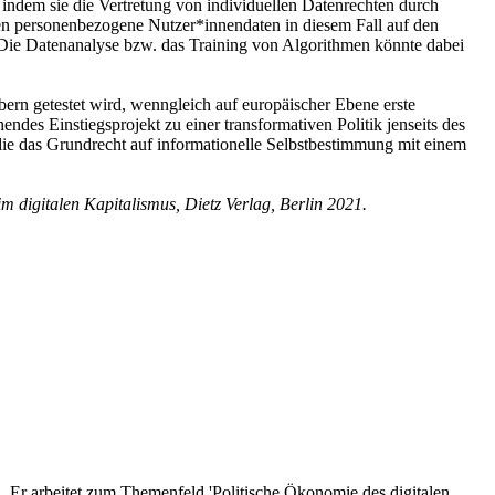
 indem sie die Vertretung von individuellen Datenrechten durch
nten personenbezogene Nutzer*innendaten in diesem Fall auf den
n. Die Datenanalyse bzw. das Training von Algorithmen könnte dabei
ern getestet wird, wenngleich auf europäischer Ebene erste
endes Einstiegsprojekt zu einer transformativen Politik jenseits des
 die das Grundrecht auf informationelle Selbstbestimmung mit einem
 digitalen Kapitalismus, Dietz Verlag, Berlin 2021.
‘. Er arbeitet zum Themenfeld 'Politische Ökonomie des digitalen