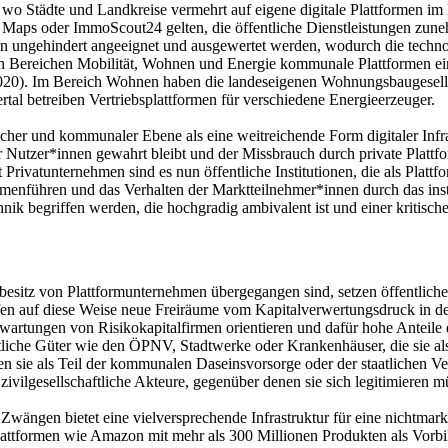
 Städte und Landkreise vermehrt auf eigene digitale Plattformen im Be
 Maps oder ImmoScout24 gelten, die öffentliche Dienstleistungen zune
aten ungehindert angeeignet und ausgewertet werden, wodurch die tech
 Bereichen Mobilität, Wohnen und Energie kommunale Plattformen einge
l. 2020). Im Bereich Wohnen haben die landeseigenen Wohnungsbaugesell
tal betreiben Vertriebsplattformen für verschiedene Energieerzeuger.
icher und kommunaler Ebene als eine weitreichende Form digitaler Infrast
er Nutzer*innen gewahrt bleibt und der Missbrauch durch private Plattf
t Privatunternehmen sind es nun öffentliche Institutionen, die als Pla
enführen und das Verhalten der Marktteilnehmer*innen durch das inst
chnik begriffen werden, die hochgradig ambivalent ist und einer kritisc
vatbesitz von Plattformunternehmen übergegangen sind, setzen öffentlic
en auf diese Weise neue Freiräume vom Kapitalverwertungsdruck in de
erwartungen von Risikokapitalfirmen orientieren und dafür hohe Anteile 
tliche Güter wie den ÖPNV, Stadtwerke oder Krankenhäuser, die sie a
 sie als Teil der kommunalen Daseinsvorsorge oder der staatlichen Ve
ilgesellschaftliche Akteure, gegenüber denen sie sich legitimieren mu
wängen bietet eine vielversprechende Infrastruktur für eine nichtmarkt
Plattformen wie Amazon mit mehr als 300 Millionen Produkten als Vorbild