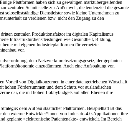
. Einige Plattformen haben sich zu gewaltigen marktübergreifenden
ur zentralen Schnittstelle zur Außenwelt, die tendenziell die gesamte
t soloselbstständige Dienstleister sowie kleine Unternehmen zu
ensunterhalt zu verdienen bzw. nicht den Zugang zu den
ritten zentralen Produktionsfaktor im digitalen Kapitalismus
ierte Infrastrukturdienstleistungen wie Gesundheit, Bildung,
eute mit eigenen Industrieplattformen für vernetzte
hinenbau vor.
grundverordnung, dem Netzwerkdurchsetzungsgesetz, der geplanten
er Plattformökonomie einzudämmen. Auch eine Aufspaltung von
en Vorteil von Digitalkonzernen in einer datengetriebenen Wirtschaft
t mit hohen Fördersummen und dem Schutz vor ausländischen
Konzerne dar, die mit hohen Lobbybudgets auf allen Ebenen ihre
Strategie: dem Aufbau staatlicher Plattformen. Beispielhaft ist das
ber den externe Entwickler*innen von Industrie-4.0-Applikationen ihre
and geplante »elektronische Patientenakte« entwickelt. Im Bereich