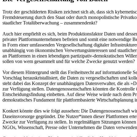
Trotz der geschilderten Risiken zeichnet sich ab, dass sich kyberneti
Fremdsteuerung durch den Staat oder durch monopolistische Privatkonz
staatlicher Totalüberwachung – zusammendenkt?
Auch hier empfiehlt es sich, beim Produktionsfaktor Daten und dessen 
privater Plattformunternehmen befreien und somit eine notwendige Bed
in Form einer umfassenden Vergesellschaftung digitaler Infrastruktur
unabhängig von ökonomischen Verwertungsinteressen und staatlicher 
an Plattformen in einen lebendigen partizipativ-demokratischen Willen
sollen von wem gesammelt und für welche Zwecke genutzt werden?
Vor diesem Hintergrund stellt das Freiheitsrecht auf informationelle 
Vorschlag herauskristallisiert, die Daten zu vergesellschaften und ko
steht dabei das Konzept der unabhängigen Datenverwalter, die als »Da
zur Verfügung stellen. Datengenossenschaften könnten die Kontroll
Entscheidungsfindung einbetten. Auf diese Weise würde nach dem Pr
demokratisches Fundament für plattformbasierte Wirtschaftsplanung 
Konkret könnte dies wie folgt aussehen: Die Datengenossenschaft wird 
Daseinsvorsorge gegründet. Die Nutzer*innen dieser Plattformen ertei
Zwecke zur Verfügung zu stellen. In regelmäßigen Sitzungen können 
NGOs, Wissenschaft, Presse oder Unternehmen die Daten verwenden, st