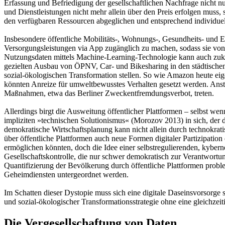
Erfassung und Befriedigung der gesellschaftlichen Nachfrage nicht nu
und Dienstleistungen nicht mehr allein über den Preis erfolgen muss,
den verfügbaren Ressourcen abgeglichen und entsprechend individuelle
Insbesondere öffentliche Mobilitäts-, Wohnungs-, Gesundheits- und E
Versorgungsleistungen via App zugänglich zu machen, sodass sie von
Nutzungsdaten mittels Machine-Learning-Technologie kann auch zukü
gezielten Ausbau von ÖPNV, Car- und Bikesharing in den städtischen 
sozial-ökologischen Transformation stellen. So wie Amazon heute ei
könnten Anreize für umweltbewusstes Verhalten gesetzt werden. Anst
Maßnahmen, etwa das Berliner Zweckentfremdungsverbot, treten.
Allerdings birgt die Ausweitung öffentlicher Plattformen – selbst wenn
impliziten »technischen Solutionismus« (Morozov 2013) in sich, der d
demokratische Wirtschaftsplanung kann nicht allein durch technokratis
über öffentliche Plattformen auch neue Formen digitaler Partizipa
ermöglichen könnten, doch die Idee einer selbstregulierenden, kybe
Gesellschaftskontrolle, die nur schwer demokratisch zur Verantwort
Quantifizierung der Bevölkerung durch öffentliche Plattformen prob
Geheimdiensten untergeordnet werden.
Im Schatten dieser Dystopie muss sich eine digitale Daseinsvorsorge 
und sozial-ökologischer Transformationsstrategie ohne eine gleichze
Die Vergesellschaftung von Daten