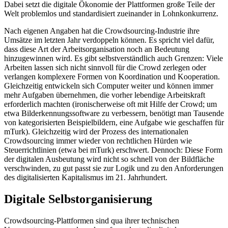
Dabei setzt die digitale Ökonomie der Plattformen große Teile der
Welt problemlos und standardisiert zueinander in Lohnkonkurrenz.
Nach eigenen Angaben hat die Crowdsourcing-Industrie ihre
Umsätze im letzten Jahr verdoppeln können. Es spricht viel dafür,
dass diese Art der Arbeitsorganisation noch an Bedeutung
hinzugewinnen wird. Es gibt selbstverständlich auch Grenzen: Viele
Arbeiten lassen sich nicht sinnvoll für die Crowd zerlegen oder
verlangen komplexere Formen von Koordination und Kooperation.
Gleichzeitig entwickeln sich Computer weiter und können immer
mehr Aufgaben übernehmen, die vorher lebendige Arbeitskraft
erforderlich machten (ironischerweise oft mit Hilfe der Crowd; um
etwa Bilderkennungssoftware zu verbessern, benötigt man Tausende
von kategorisierten Beispielbildern, eine Aufgabe wie geschaffen für
mTurk). Gleichzeitig wird der Prozess des internationalen
Crowdsourcing immer wieder von rechtlichen Hürden wie
Steuerrichtlinien (etwa bei mTurk) erschwert. Dennoch: Diese Form
der digitalen Ausbeutung wird nicht so schnell von der Bildfläche
verschwinden, zu gut passt sie zur Logik und zu den Anforderungen
des digitalisierten Kapitalismus im 21. Jahrhundert.
Digitale Selbstorganisierung
Crowdsourcing-Plattformen sind qua ihrer technischen