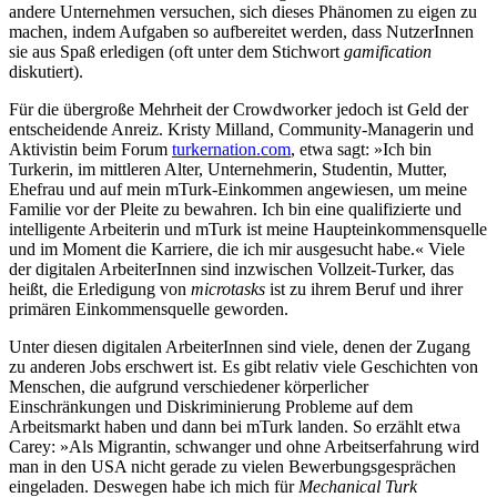
andere Unternehmen versuchen, sich dieses Phänomen zu eigen zu
machen, indem Aufgaben so aufbereitet werden, dass NutzerInnen
sie aus Spaß erledigen (oft unter dem Stichwort
gamification
diskutiert).
Für die übergroße Mehrheit der Crowdworker jedoch ist Geld der
entscheidende Anreiz. Kristy Milland, Community-Managerin und
Aktivistin beim Forum
turkernation.com
, etwa sagt: »Ich bin
Turkerin, im mittleren Alter, Unternehmerin, Studentin, Mutter,
Ehefrau und auf mein mTurk-Einkommen angewiesen, um meine
Familie vor der Pleite zu bewahren. Ich bin eine qualifizierte und
intelligente Arbeiterin und mTurk ist meine Haupteinkommensquelle
und im Moment die Karriere, die ich mir ausgesucht habe.« Viele
der digitalen ArbeiterInnen sind inzwischen Vollzeit-Turker, das
heißt, die Erledigung von
microtasks
ist zu ihrem Beruf und ihrer
primären Einkommensquelle geworden.
Unter diesen digitalen ArbeiterInnen sind viele, denen der Zugang
zu anderen Jobs erschwert ist. Es gibt relativ viele Geschichten von
Menschen, die aufgrund verschiedener körperlicher
Einschränkungen und Diskriminierung Probleme auf dem
Arbeitsmarkt haben und dann bei mTurk landen. So erzählt etwa
Carey: »Als Migrantin, schwanger und ohne Arbeitserfahrung wird
man in den USA nicht gerade zu vielen Bewerbungsgesprächen
eingeladen. Deswegen habe ich mich für
Mechanical Turk