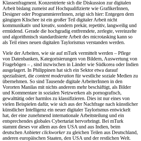
Klassenfragment. Konzentrierte sich die Diskussion zur digitalen
Arbeit bislang zumeist auf Hochqualifizierte wie GrafikerInnen,
Designer oder ProgrammiererInnen, zeigt sich hier: Entgegen dem
gängigen Klischee ist ein großer Teil digitaler Arbeit nicht
kommunikativ und kreativ, sondern prekär, repetitiv, langweilig und
ermüdend. Gerade die hochgradig entfremdete, zerlegte, vereinzelte
und algorithmisch standardisierte Arbeit des microtasking kann so
als Teil eines neuen digitalen Taylorismus verstanden werden.
Viele der Arbeiten, wie sie auf mTurk vermittelt werden – Pflege
von Datenbanken, Kategorisierungen von Bildern, Auswertung von
Fragebögen – , sind inzwischen in Länder wie Südkorea oder Indien
ausgelagert. In Philippinen hat sich ein Sektor etwa darauf
spezialisiert, die
content moderation
für westliche soziale Medien zu
übernehmen. So sind Tausende digitale ArbeiterInnen in den
Vororten Manilas mit nichts anderem mehr beschäftigt, als Bilder
und Kommentare in sozialen Netzwerken als pornografisch,
gewalttätig oder harmlos zu klassifizieren. Dies ist nur eines von
vielen Beispielen dafür, wie sich aus der Nachfrage nach künstlicher
künstlicher Intelligenz ein neuer digitaler Taylorismus entwickelt
hat, der eine zunehmend internationale Arbeitsteilung und ein
entsprechendes globales Cybertariat hervorbringt. Bei mTurk
stammt dieses vor allem aus den USA und aus Indien, beim
deutschen Anbieter
clickworker
zu gleichen Teilen aus Deutschland,
anderen europäischen Staaten, den USA und der restlichen Welt.