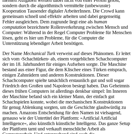
meisten Aufgaben werden dabei nicht von einer Person gelöst,
sondern durch die algorithmisch vermittelte (unbewusste)
Kooperation Tausender digitaler ArbeiterInnen. Die Crowd kann
gemeinsam schnell und effektiv arbeiten und dabei gegenseitig
Fehler ausgleichen. Dem zugrunde liegt eine als
human
computation
bezeichnete Rollenverkehrung zwischen Mensch und
Computer: Während in der Regel Computer Probleme für Menschen
lösen, geht es hier um Probleme, für die Computer die
Unterstützung lebendiger Arbeit benötigen.
Der Name
Mechanical Turk
verweist auf dieses Phänomen. Er leitet
sich vom ›Schachtürken‹ ab, einem vorgeblichen Schachcomputer
der im 18. Jahrhundert für einiges Aufsehen sorgte. Die Maschine
bestand aus einer Figur, die dem Klischee eines Türken entsprach,
einigen Zahnrädern und anderen Konstruktionen. Dieser
Schachcomputer spielte tatsächlich erstaunlich gut und soll sogar
Friedrich den Großen und Napoleon besiegt haben. Das Geheimnis
dieses frühen Computers ist allerdings denkbar simpel: Im Inneren
der Maschine befand sich ein kleiner Mann, der einfach gut
Schachspielen konnte, wobei die mechanischen Konstruktionen
für genug Ablenkung sorgten, um die Geschichte glaubwürdig zu
machen. Amazons Entscheidung für den Namen ist vielsagend,
genauso wie der Untertitel der Plattform: »Artificial Artificial
Intelligence«, also künstlich künstliche Intelligenz. Das ganze Setup
der Plattform tarnt und verkauft menschliche Arbeit als