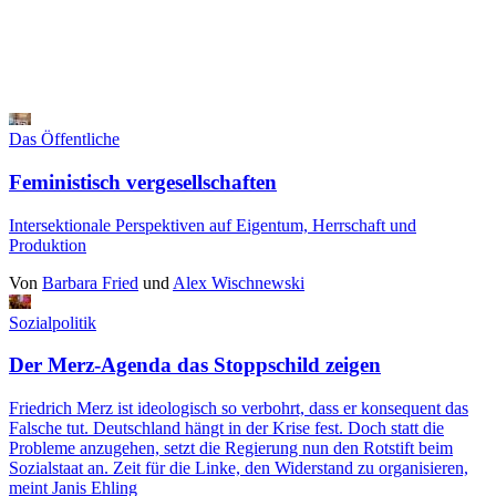
Das Öffentliche
Feministisch vergesellschaften
Intersektionale Perspektiven auf Eigentum, Herrschaft und
Produktion
Von
Barbara Fried
und
Alex Wischnewski
Sozialpolitik
Der Merz-Agenda das Stoppschild zeigen
Friedrich Merz ist ideologisch so verbohrt, dass er konsequent das
Falsche tut. Deutschland hängt in der Krise fest. Doch statt die
Probleme anzugehen, setzt die Regierung nun den Rotstift beim
Sozialstaat an. Zeit für die Linke, den Widerstand zu organisieren,
meint Janis Ehling