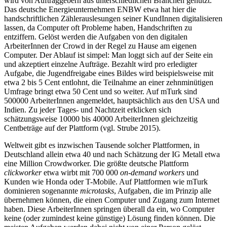
wird von Auftraggebern aus unterschiedlichen Branchen genutzt.
Das deutsche Energieunternehmen ENBW etwa hat hier die
handschriftlichen Zählerauslesungen seiner KundInnen digitalisieren
lassen, da Computer oft Probleme haben, Handschriften zu
entziffern. Gelöst werden die Aufgaben von den digitalen
ArbeiterInnen der Crowd in der Regel zu Hause am eigenen
Computer. Der Ablauf ist simpel: Man loggt sich auf der Seite ein
und akzeptiert einzelne Aufträge. Bezahlt wird pro erledigter
Aufgabe, die Jugendfreigabe eines Bildes wird beispielsweise mit
etwa 2 bis 5 Cent entlohnt, die Teilnahme an einer zehnminütigen
Umfrage bringt etwa 50 Cent und so weiter. Auf mTurk sind
500000 ArbeiterInnen angemeldet, hauptsächlich aus den USA und
Indien. Zu jeder Tages- und Nachtzeit erklicken sich
schätzungsweise 10000 bis 40000 ArbeiterInnen gleichzeitig
Centbeträge auf der Plattform (vgl. Strube 2015).
Weltweit gibt es inzwischen Tausende solcher Plattformen, in
Deutschland allein etwa 40 und nach Schätzung der IG Metall etwa
eine Million Crowdworker. Die größte deutsche Plattform
clickworker
etwa wirbt mit 700 000
on-demand workers
und
Kunden wie Honda oder T-Mobile. Auf Plattformen wie mTurk
dominieren sogenannte
microtasks
, Aufgaben, die im Prinzip alle
übernehmen können, die einen Computer und Zugang zum Internet
haben. Diese ArbeiterInnen springen überall da ein, wo Computer
keine (oder zumindest keine günstige) Lösung finden können. Die