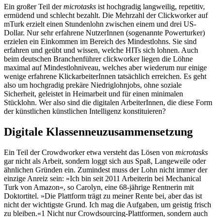
Ein großer Teil der
microtasks
ist hochgradig langweilig, repetitiv,
ermüdend und schlecht bezahlt. Die Mehrzahl der Clickworker auf
mTurk erzielt einen Stundenlohn zwischen einem und drei US-
Dollar. Nur sehr erfahrene NutzerInnen (sogenannte Powerturker)
erzielen ein Einkommen im Bereich des Mindestlohns. Sie sind
erfahren und geübt und wissen, welche HITs sich lohnen. Auch
beim deutschen Branchenführer clickworker liegen die Löhne
maximal auf Mindestlohniveau, welches aber wiederum nur einige
wenige erfahrene KlickarbeiterInnen tatsächlich erreichen. Es geht
also um hochgradig prekäre Niedriglohnjobs, ohne soziale
Sicherheit, geleistet in Heimarbeit und für einen minimalen
Stücklohn. Wer also sind die digitalen ArbeiterInnen, die diese Form
der künstlichen künstlichen Intelligenz konstituieren?
Digitale Klassenneuzusammensetzung
Ein Teil der Crowdworker etwa versteht das Lösen von
microtasks
gar nicht als Arbeit, sondern loggt sich aus Spaß, Langeweile oder
ähnlichen Gründen ein. Zumindest muss der Lohn nicht immer der
einzige Anreiz sein: »Ich bin seit 2011 Arbeiterin bei Mechanical
Turk von Amazon«, so Carolyn, eine 68-jährige Rentnerin mit
Doktortitel. »Die Plattform trägt zu meiner Rente bei, aber das ist
nicht der wichtigste Grund. Ich mag die Aufgaben, um geistig frisch
zu bleiben.«
1
Nicht nur Crowdsourcing-Plattformen, sondern auch