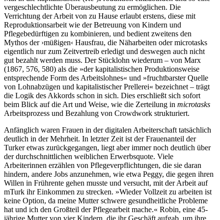
vergeschlechtlichte Überausbeutung zu ermöglichen. Die
Verrichtung der Arbeit von zu Hause erlaubt erstens, diese mit
Reproduktionsarbeit wie der Betreuung von Kindern und
Pflegebedürftigen zu kombinieren, und bedient zweitens den
Mythos der ›müßigen‹ Hausfrau, die Näharbeiten oder microtasks
eigentlich nur zum Zeitvertreib erledigt und deswegen auch nicht
gut bezahlt werden muss. Der Stücklohn wiederum – von Marx
(1867, 576, 580) als die »der kapitalistischen Produktionsweise
entsprechende Form des Arbeitslohnes« und »fruchtbarster Quelle
von Lohnabzügen und kapitalistischer Prellerei« bezeichnet – trägt
die Logik des Akkords schon in sich. Dies erschließt sich sofort
beim Blick auf die Art und Weise, wie die Zerteilung in
microtasks
Arbeitsprozess und Bezahlung von Crowdwork strukturiert.
Anfänglich waren Frauen in der digitalen Arbeiterschaft tatsächlich
deutlich in der Mehrheit. In letzter Zeit ist der Frauenanteil der
Turker etwas zurückgegangen, liegt aber immer noch deutlich über
der durchschnittlichen weiblichen Erwerbsquote. Viele
Arbeiterinnen erzählen von Pflegeverpflichtungen, die sie daran
hindern, andere Jobs anzunehmen, wie etwa Peggy, die gegen ihren
Willen in Frührente gehen musste und versucht, mit der Arbeit auf
mTurk ihr Einkommen zu strecken. »Wieder Vollzeit zu arbeiten ist
keine Option, da meine Mutter schwere gesundheitliche Probleme
hat und ich den Großteil der Pflegearbeit mache.« Robin, eine 45-
jährige Mutter von vier Kindern, die ihr Geschäft aufgab, um ihre