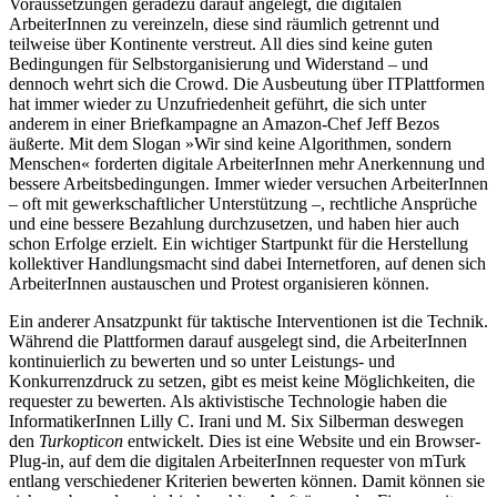
Voraussetzungen geradezu darauf angelegt, die digitalen
ArbeiterInnen zu vereinzeln, diese sind räumlich getrennt und
teilweise über Kontinente verstreut. All dies sind keine guten
Bedingungen für Selbstorganisierung und Widerstand – und
dennoch wehrt sich die Crowd. Die Ausbeutung über ITPlattformen
hat immer wieder zu Unzufriedenheit geführt, die sich unter
anderem in einer Briefkampagne an Amazon-Chef Jeff Bezos
äußerte. Mit dem Slogan »Wir sind keine Algorithmen, sondern
Menschen« forderten digitale ArbeiterInnen mehr Anerkennung und
bessere Arbeitsbedingungen. Immer wieder versuchen ArbeiterInnen
– oft mit gewerkschaftlicher Unterstützung –, rechtliche Ansprüche
und eine bessere Bezahlung durchzusetzen, und haben hier auch
schon Erfolge erzielt. Ein wichtiger Startpunkt für die Herstellung
kollektiver Handlungsmacht sind dabei Internetforen, auf denen sich
ArbeiterInnen austauschen und Protest organisieren können.
Ein anderer Ansatzpunkt für taktische Interventionen ist die Technik.
Während die Plattformen darauf ausgelegt sind, die ArbeiterInnen
kontinuierlich zu bewerten und so unter Leistungs- und
Konkurrenzdruck zu setzen, gibt es meist keine Möglichkeiten, die
requester zu bewerten. Als aktivistische Technologie haben die
InformatikerInnen Lilly C. Irani und M. Six Silberman deswegen
den
Turkopticon
entwickelt. Dies ist eine Website und ein Browser-
Plug-in, auf dem die digitalen ArbeiterInnen requester von mTurk
entlang verschiedener Kriterien bewerten können. Damit können sie