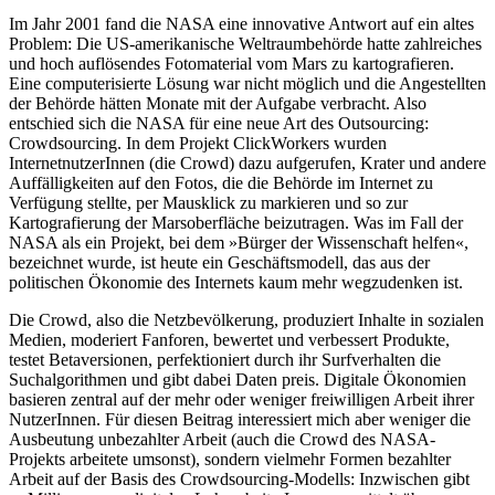
Im Jahr 2001 fand die NASA eine innovative Antwort auf ein altes
Problem: Die US-amerikanische Weltraumbehörde hatte zahlreiches
und hoch auflösendes Fotomaterial vom Mars zu kartografieren.
Eine computerisierte Lösung war nicht möglich und die Angestellten
der Behörde hätten Monate mit der Aufgabe verbracht. Also
entschied sich die NASA für eine neue Art des Outsourcing:
Crowdsourcing. In dem Projekt ClickWorkers wurden
InternetnutzerInnen (die Crowd) dazu aufgerufen, Krater und andere
Auffälligkeiten auf den Fotos, die die Behörde im Internet zu
Verfügung stellte, per Mausklick zu markieren und so zur
Kartografierung der Marsoberfläche beizutragen. Was im Fall der
NASA als ein Projekt, bei dem »Bürger der Wissenschaft helfen«,
bezeichnet wurde, ist heute ein Geschäftsmodell, das aus der
politischen Ökonomie des Internets kaum mehr wegzudenken ist.
Die Crowd, also die Netzbevölkerung, produziert Inhalte in sozialen
Medien, moderiert Fanforen, bewertet und verbessert Produkte,
testet Betaversionen, perfektioniert durch ihr Surfverhalten die
Suchalgorithmen und gibt dabei Daten preis. Digitale Ökonomien
basieren zentral auf der mehr oder weniger freiwilligen Arbeit ihrer
NutzerInnen. Für diesen Beitrag interessiert mich aber weniger die
Ausbeutung unbezahlter Arbeit (auch die Crowd des NASA-
Projekts arbeitete umsonst), sondern vielmehr Formen bezahlter
Arbeit auf der Basis des Crowdsourcing-Modells: Inzwischen gibt