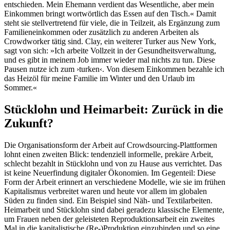
entschieden. Mein Ehemann verdient das Wesentliche, aber mein
Einkommen bringt wortwörtlich das Essen auf den Tisch.« Damit
steht sie stellvertretend für viele, die in Teilzeit, als Ergänzung zum
Familieneinkommen oder zusätzlich zu anderen Arbeiten als
Crowdworker tätig sind. Clay, ein weiterer Turker aus New York,
sagt von sich: »Ich arbeite Vollzeit in der Gesundheitsverwaltung,
und es gibt in meinem Job immer wieder mal nichts zu tun. Diese
Pausen nutze ich zum ›turken‹. Von diesem Einkommen bezahle ich
das Heizöl für meine Familie im Winter und den Urlaub im
Sommer.«
Stücklohn und Heimarbeit: Zurück in die
Zukunft?
Die Organisationsform der Arbeit auf Crowdsourcing-Plattformen
lohnt einen zweiten Blick: tendenziell informelle, prekäre Arbeit,
schlecht bezahlt in Stücklohn und von zu Hause aus verrichtet. Das
ist keine Neuerfindung digitaler Ökonomien. Im Gegenteil: Diese
Form der Arbeit erinnert an verschiedene Modelle, wie sie im frühen
Kapitalismus verbreitet waren und heute vor allem im globalen
Süden zu finden sind. Ein Beispiel sind Näh- und Textilarbeiten.
Heimarbeit und Stücklohn sind dabei geradezu klassische Elemente,
um Frauen neben der geleisteten Reproduktionsarbeit ein zweites
Mal in die kapitalistische (Re-)Produktion einzubinden und so eine