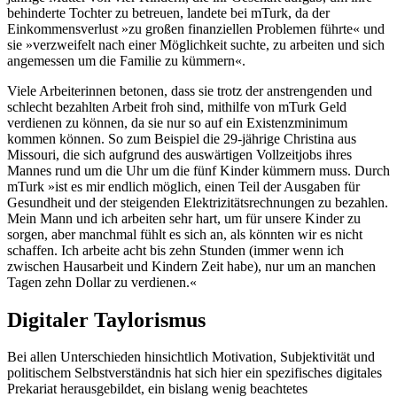
behinderte Tochter zu betreuen, landete bei mTurk, da der
Einkommensverlust »zu großen finanziellen Problemen führte« und
sie »verzweifelt nach einer Möglichkeit suchte, zu arbeiten und sich
angemessen um die Familie zu kümmern«.
Viele Arbeiterinnen betonen, dass sie trotz der anstrengenden und
schlecht bezahlten Arbeit froh sind, mithilfe von mTurk Geld
verdienen zu können, da sie nur so auf ein Existenzminimum
kommen können. So zum Beispiel die 29-jährige Christina aus
Missouri, die sich aufgrund des auswärtigen Vollzeitjobs ihres
Mannes rund um die Uhr um die fünf Kinder kümmern muss. Durch
mTurk »ist es mir endlich möglich, einen Teil der Ausgaben für
Gesundheit und der steigenden Elektrizitätsrechnungen zu bezahlen.
Mein Mann und ich arbeiten sehr hart, um für unsere Kinder zu
sorgen, aber manchmal fühlt es sich an, als könnten wir es nicht
schaffen. Ich arbeite acht bis zehn Stunden (immer wenn ich
zwischen Hausarbeit und Kindern Zeit habe), nur um an manchen
Tagen zehn Dollar zu verdienen.«
Digitaler Taylorismus
Bei allen Unterschieden hinsichtlich Motivation, Subjektivität und
politischem Selbstverständnis hat sich hier ein spezifisches digitales
Prekariat herausgebildet, ein bislang wenig beachtetes