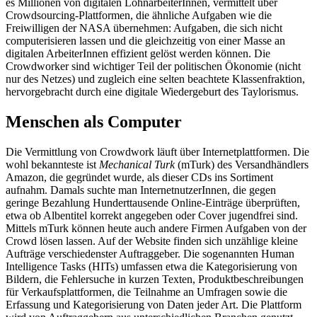
es Millionen von digitalen LohnarbeiterInnen, vermittelt über
Crowdsourcing-Plattformen, die ähnliche Aufgaben wie die
Freiwilligen der NASA übernehmen: Aufgaben, die sich nicht
computerisieren lassen und die gleichzeitig von einer Masse an
digitalen ArbeiterInnen effizient gelöst werden können. Die
Crowdworker sind wichtiger Teil der politischen Ökonomie (nicht
nur des Netzes) und zugleich eine selten beachtete Klassenfraktion,
hervorgebracht durch eine digitale Wiedergeburt des Taylorismus.
Menschen als Computer
Die Vermittlung von Crowdwork läuft über Internetplattformen. Die
wohl bekannteste ist
Mechanical Turk
(mTurk) des Versandhändlers
Amazon, die gegründet wurde, als dieser CDs ins Sortiment
aufnahm. Damals suchte man InternetnutzerInnen, die gegen
geringe Bezahlung Hunderttausende Online-Einträge überprüften,
etwa ob Albentitel korrekt angegeben oder Cover jugendfrei sind.
Mittels mTurk können heute auch andere Firmen Aufgaben von der
Crowd lösen lassen. Auf der Website finden sich unzählige kleine
Aufträge verschiedenster Auftraggeber. Die sogenannten Human
Intelligence Tasks (HITs) umfassen etwa die Kategorisierung von
Bildern, die Fehlersuche in kurzen Texten, Produktbeschreibungen
für Verkaufsplattformen, die Teilnahme an Umfragen sowie die
Erfassung und Kategorisierung von Daten jeder Art. Die Plattform