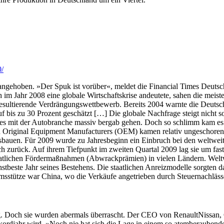
0/
ehoben. »Der Spuk ist vorüber«, meldet die Financial Times Deutschla
h im Jahr 2008 eine globale Wirtschaftskrise andeutete, sahen die meist
sultierende Verdrängungswettbewerb. Bereits 2004 warnte die Deutsche
uf bis zu 30 Prozent geschätzt […] Die globale Nachfrage steigt nicht
es mit der Autobranche massiv bergab gehen. Doch so schlimm kam es n
n Original Equipment Manufacturers (OEM) kamen relativ ungeschoren 
usbauen. Für 2009 wurde zu Jahresbeginn ein Einbruch bei den weltweit
h zurück. Auf ihrem Tiefpunkt im zweiten Quartal 2009 lag sie um fast
atlichen Fördermaßnahmen (Abwrackprämien) in vielen Ländern. Welt
hstbeste Jahr seines Bestehens. Die staatlichen Anreizmodelle sorgten
sstütze war China, wo die Verkäufe angetrieben durch Steuernachlässe 
g. Doch sie wurden abermals überrascht. Der CEO von RenaultNissan, 
kordjahr wird. »Noch nie hat sich die Lage in einem so atemberauben