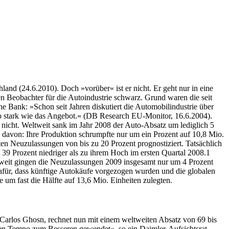
nd (24.6.2010). Doch »vorüber« ist er nicht. Er geht nur in eine
en Beobachter für die Autoindustrie schwarz. Grund waren die seit
 Bank: »Schon seit Jahren diskutiert die Automobilindustrie über
 so stark wie das Angebot.« (DB Research EU-Monitor, 16.6.2004).
icht. Weltweit sank im Jahr 2008 der Auto-Absatz um lediglich 5
davon: Ihre Produktion schrumpfte nur um ein Prozent auf 10,8 Mio.
en Neuzulassungen von bis zu 20 Prozent prognostiziert. Tatsächlich
 39 Prozent niedriger als zu ihrem Hoch im ersten Quartal 2008.1
weit gingen die Neuzulassungen 2009 insgesamt nur um 4 Prozent
 dafür, dass künftige Autokäufe vorgezogen wurden und die globalen
um fast die Hälfte auf 13,6 Mio. Einheiten zulegten.
Carlos Ghosn, rechnet nun mit einem weltweiten Absatz von 69 bis
den Tempo zum Besseren gewendet«, so ein Daimler-Aufsichtsrat