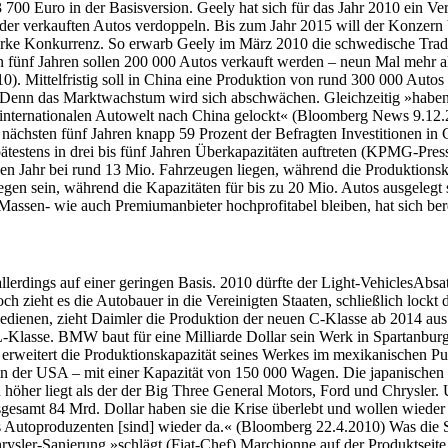
3 700 Euro in der Basisversion. Geely hat sich für das Jahr 2010 ein V
hl der verkauften Autos verdoppeln. Bis zum Jahr 2015 will der Konzer
starke Konkurrenz. So erwarb Geely im März 2010 die schwedische Trad
In fünf Jahren sollen 200 000 Autos verkauft werden – neun Mal mehr 
0). Mittelfristig soll in China eine Produktion von rund 300 000 Auto
. Denn das Marktwachstum wird sich abschwächen. Gleichzeitig »haben
r internationalen Autowelt nach China gelockt« (Bloomberg News 9.12.
hsten fünf Jahren knapp 59 Prozent der Befragten Investitionen in Chi
pätestens in drei bis fünf Jahren Überkapazitäten auftreten (KPMG-Pre
Jahr bei rund 13 Mio. Fahrzeugen liegen, während die Produktionska
en sein, während die Kapazitäten für bis zu 20 Mio. Autos ausgelegt si
Massen- wie auch Premiumanbieter hochprofitabel bleiben, hat sich 
erdings auf einer geringen Basis. 2010 dürfte der Light-VehiclesAbsa
h zieht es die Autobauer in die Vereinigten Staaten, schließlich lockt
ienen, zieht Daimler die Produktion der neuen C-Klasse ab 2014 aus S
GL-Klasse. BMW baut für eine Milliarde Dollar sein Werk in Spartanbu
weitert die Produktionskapazität seines Werkes im mexikanischen Puebl
en der USA – mit einer Kapazität von 150 000 Wagen. Die japanischen 
n höher liegt als der der Big Three General Motors, Ford und Chrysle
sgesamt 84 Mrd. Dollar haben sie die Krise überlebt und wollen wieder 
Autoproduzenten [sind] wieder da.« (Bloomberg 22.4.2010) Was die Sit
Chrysler-Sanierung »schlägt (Fiat-Chef) Marchionne auf der Produktsei