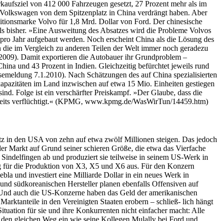
erkaufsziel von 412 000 Fahrzeugen gesetzt, 27 Prozent mehr als im
n Volkswagen von dem Spitzenplatz in China verdrängt haben. Aber
itionsmarke Volvo für 1,8 Mrd. Dollar von Ford. Der chinesische
als bisher. »Eine Ausweitung des Absatzes wird die Probleme Volvos
s pro Jahr aufgebaut werden. Noch erscheint China als die Lösung des
 die im Vergleich zu anderen Teilen der Welt immer noch geradezu
2009). Damit exportieren die Autobauer ihr Grundproblem –
na und 43 Prozent in Indien. Gleichzeitig befürchtet jeweils rund
ssemeldung 7.1.2010). Nach Schätzungen des auf China spezialisierten
pazitäten im Land inzwischen auf etwa 15 Mio. Einheiten gestiegen
nd. Folge ist ein verschärfter Preiskampf. »Der Glaube, dass die
bereits verflüchtigt.« (KPMG, www.kpmg.de/WasWirTun/14459.htm)
tz in den USA von zehn auf etwa zwölf Millionen steigen. Das jedoch
 der Markt auf Grund seiner schieren Größe, die etwa das Vierfache
indelfingen ab und produziert sie teilweise in seinem US-Werk in
rg für die Produktion von X3, X5 und X6 aus. Für den Konzern
a und investiert eine Milliarde Dollar in ein neues Werk in
und südkoreanischen Hersteller planen ebenfalls Offensiven auf
r. Und auch die US-Konzerne haben das Geld der amerikanischen
Marktanteile in den Vereinigten Staaten erobern – schließ- lich hängt
uation für sie und ihre Konkurrenten nicht einfacher macht: Alle
te den gleichen Weg ein wie seine Kollegen Mulally bei Ford und