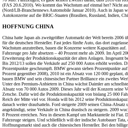
(FAS 20.6.2010). Wo kommt das Wachstum auf einmal her? Nicht aus
(Nord/LB-Branchennews Automobile Januar 2010). Auch in Japan wird
Autokonzerne auf die BRIC-Staaten (Brasilien, Russland, Indien, Ch
HOFFNUNG CHINA
China hatte Japan als zweitgrößter Automarkt der Welt bereits 2006 
für die deutschen Hersteller. Fast jedes fünfte Auto, das dort zugel
Wachstum anzutreiben, bauen die Konzerne weitere Kapazitäten auf.
Fahrzeuge pro Jahr absetzen – 40 Prozent mehr als 2009. Im April 
Erweiterung der Produktionskapazität der alten Anlagen. Insgesamt b
Bis 2012/13 sollen die Verkäufe auf 250 000 Autos erhöht werden. D
Prozentpunkte geschrumpft. BMW gewann sieben Prozentpunkte auf 23
Prozent gegenüber 2008), 2010 ist ein Absatz von 120 000 geplant, d
bauen BMW und sein chinesischer Partner Brilliance ein zweites Werk
Unter den Premium-Anbietern in China wächst Daimler am schnellsten. 
Absatz von 70 000 Autos 2009. Dieses Jahr will der Konzern seine V
Zetsche. Dafür wird die Produktionskapazität von bislang 25 000 Fahr
Reich der Mitte viel vor. Honda will bis 2012 seine Produktionskapa
danach weiter draufsatteln. Ford steigerte 2009 seinen China-Absatz
angekündigt, seine Verkäufe in China drastisch zu steigern. 2009 w
8 Prozent erreichen. Neu in diesem Kampf um Marktanteile ist Fiat. 
Fahrzeuge steigen. Und schließlich will der indische Autobauer T
Hoffnungsmarkt sind auch die chinesischen Hersteller. Bei den billig