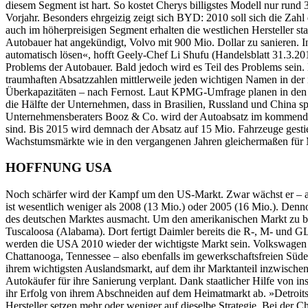
diesem Segment ist hart. So kostet Cherys billigstes Modell nur rund 
Vorjahr. Besonders ehrgeizig zeigt sich BYD: 2010 soll sich die Za
auch im höherpreisigen Segment erhalten die westlichen Hersteller 
Autobauer hat angekündigt, Volvo mit 900 Mio. Dollar zu sanieren. 
automatisch lösen«, hofft Geely-Chef Li Shufu (Handelsblatt 31.3.201
Problems der Autobauer. Bald jedoch wird es Teil des Problems sein
traumhaften Absatzzahlen mittlerweile jeden wichtigen Namen in de
Überkapazitäten – nach Fernost. Laut KPMG-Umfrage planen in den näc
die Hälfte der Unternehmen, dass in Brasilien, Russland und China s
Unternehmensberaters Booz & Co. wird der Autoabsatz im kommenden 
sind. Bis 2015 wird demnach der Absatz auf 15 Mio. Fahrzeuge gestieg
Wachstumsmärkte wie in den vergangenen Jahren gleichermaßen für 
HOFFNUNG USA
Noch schärfer wird der Kampf um den US-Markt. Zwar wächst er – all
ist wesentlich weniger als 2008 (13 Mio.) oder 2005 (16 Mio.). Dennoc
des deutschen Marktes ausmacht. Um den amerikanischen Markt zu bed
Tuscaloosa (Alabama). Dort fertigt Daimler bereits die R-, M- und 
werden die USA 2010 wieder der wichtigste Markt sein. Volkswagen er
Chattanooga, Tennessee – also ebenfalls im gewerkschaftsfreien Süd
ihrem wichtigsten Auslandsmarkt, auf dem ihr Marktanteil inzwische
Autokäufer für ihre Sanierung verplant. Dank staatlicher Hilfe von in
ihr Erfolg von ihrem Abschneiden auf dem Heimatmarkt ab. »Detroits 
Hersteller setzen mehr oder weniger auf dieselbe Strategie. Bei der 