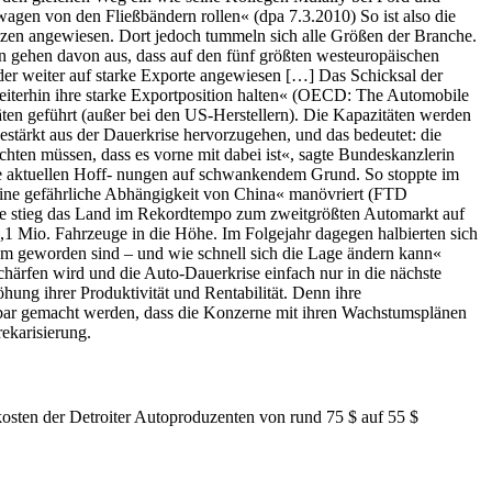
wagen von den Fließbändern rollen« (dpa 7.3.2010) So ist also die
enzen angewiesen. Dort jedoch tummeln sich alle Größen der Branche.
n gehen davon aus, dass auf den fünf größten westeuropäischen
der weiter auf starke Exporte angewiesen […] Das Schicksal der
iterhin ihre starke Exportposition halten« (OECD: The Automobile
äten geführt (außer bei den US-Herstellern). Die Kapazitäten werden
estärkt aus der Dauerkrise hervorzugehen, und das bedeutet: die
ten müssen, dass es vorne mit dabei ist«, sagte Bundeskanzlerin
re aktuellen Hoff- nungen auf schwankendem Grund. So stoppte im
eine gefährliche Abhängigkeit von China« manövriert (FTD
ise stieg das Land im Rekordtempo zum zweitgrößten Automarkt auf
1 Mio. Fahrzeuge in die Höhe. Im Folgejahr dagegen halbierten sich
oom geworden sind – und wie schnell sich die Lage ändern kann«
chärfen wird und die Auto-Dauerkrise einfach nur in die nächste
ung ihrer Produktivität und Rentabilität. Denn ihre
aftbar gemacht werden, dass die Konzerne mit ihren Wachstumsplänen
rekarisierung.
osten der Detroiter Autoproduzenten von rund 75 $ auf 55 $