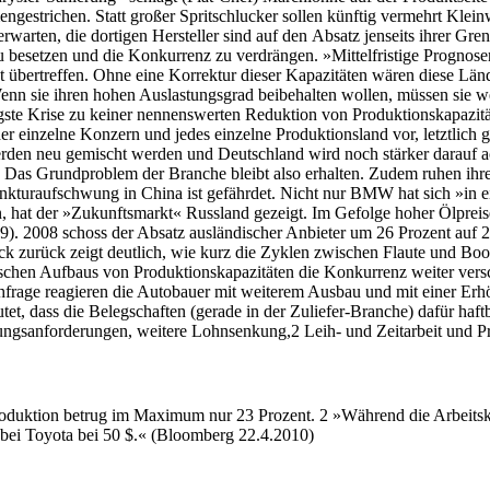
gestrichen. Statt großer Spritschlucker sollen künftig vermehrt Klein
warten, die dortigen Hersteller sind auf den Absatz jenseits ihrer Gr
 besetzen und die Konkurrenz zu verdrängen. »Mittelfristige Prognose
 übertreffen. Ohne eine Korrektur dieser Kapazitäten wären diese Län
nn sie ihren hohen Auslastungsgrad beibehalten wollen, müssen sie we
üngste Krise zu keiner nennenswerten Reduktion von Produktionskapazit
er einzelne Konzern und jedes einzelne Produktionsland vor, letztlich g
en neu gemischt werden und Deutschland wird noch stärker darauf ach
. Das Grundproblem der Branche bleibt also erhalten. Zudem ruhen ih
nkturaufschwung in China ist gefährdet. Nicht nur BMW hat sich »in 
n, hat der »Zukunftsmarkt« Russland gezeigt. Im Gefolge hoher Ölpre
. 2008 schoss der Absatz ausländischer Anbieter um 26 Prozent auf 2,
ick zurück zeigt deutlich, wie kurz die Zyklen zwischen Flaute und B
tischen Aufbaus von Produktionskapazitäten die Konkurrenz weiter vers
frage reagieren die Autobauer mit weiterem Ausbau und mit einer Erhöh
utet, dass die Belegschaften (gerade in der Zuliefer-Branche) dafür h
tungsanforderungen, weitere Lohnsenkung,2 Leih- und Zeitarbeit und P
roduktion betrug im Maximum nur 23 Prozent. 2 »Während die Arbeitsk
 bei Toyota bei 50 $.« (Bloomberg 22.4.2010)