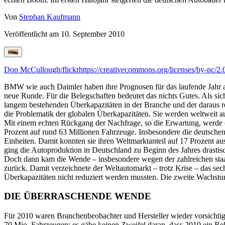
Von
Stephan Kaufmann
Veröffentlicht am
10. September 2010
Don McCullough/flickr
https://creativecommons.org/licenses/by-nc/2.
BMW wie auch Daimler haben ihre Prognosen für das laufende Jahr ang
neue Runde. Für die Belegschaften bedeutet das nichts Gutes. Als sic
langem bestehenden Überkapazitäten in der Branche und der daraus re
die Problematik der globalen Überkapazitäten. Sie werden weltweit a
Mit einem echten Rückgang der Nachfrage, so die Erwartung, werde 
Prozent auf rund 63 Millionen Fahrzeuge. Insbesondere die deutsche
Einheiten. Damit konnten sie ihren Weltmarktanteil auf 17 Prozent a
ging die Autoproduktion in Deutschland zu Beginn des Jahres drastisc
Doch dann kam die Wende – insbesondere wegen der zahlreichen sta
zurück. Damit verzeichnete der Weltautomarkt – trotz Krise – das sec
Überkapazitäten nicht reduziert werden mussten. Die zweite Wachstum
DIE ÜBERRASCHENDE WENDE
Für 2010 waren Branchenbeobachter und Hersteller wieder vorsichti
70 Mio. Fahrzeugen; es gäbe keinen Zweifel daran, dass 2010 ein Re