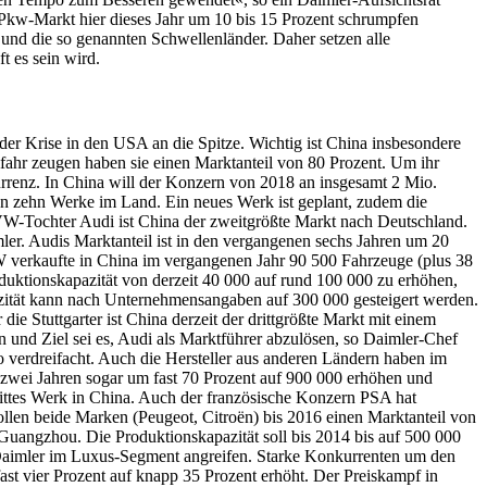
kw-Markt hier dieses Jahr um 10 bis 15 Prozent schrumpfen
nd die so genannten Schwellenländer. Daher setzen alle
 es sein wird.
der Krise in den USA an die Spitze. Wichtig ist China insbesondere
mfahr zeugen haben sie einen Marktanteil von 80 Prozent. Um ihr
rrenz. In China will der Konzern von 2018 an insgesamt 2 Mio.
n zehn Werke im Land. Ein neues Werk ist geplant, zudem die
e VW-Tochter Audi ist China der zweitgrößte Markt nach Deutschland.
er. Audis Marktanteil ist in den vergangenen sechs Jahren um 20
 verkaufte in China im vergangenen Jahr 90 500 Fahrzeuge (plus 38
duktionskapazität von derzeit 40 000 auf rund 100 000 zu erhöhen,
pazität kann nach Unternehmensangaben auf 300 000 gesteigert werden.
e Stuttgarter ist China derzeit der drittgrößte Markt mit einem
 und Ziel sei es, Audi als Marktführer abzulösen, so Daimler-Chef
o verdreifacht. Auch die Hersteller aus anderen Ländern haben im
 zwei Jahren sogar um fast 70 Prozent auf 900 000 erhöhen und
rittes Werk in China. Auch der französische Konzern PSA hat
len beide Marken (Peugeot, Citroën) bis 2016 einen Marktanteil von
 Guangzhou. Die Produktionskapazität soll bis 2014 bis auf 500 000
Daimler im Luxus-Segment angreifen. Starke Konkurrenten um den
ast vier Prozent auf knapp 35 Prozent erhöht. Der Preiskampf in