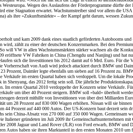
 Westeuropa. Wegen des Auslaufens der Förderprogramme dürfte der P
 eine Stagnation erwartet. Wachstumstreiber sind vor allem die USA u
ina) als ihre »Zukunftsmärkte« – der Kampf geht darum, wessen Zukunft
überholt und kam 2009 dank eines staatlich geförderten Autobooms und 
assen wird, zählt zu einer der deutschen Konzernmarken. Bei den Premiu
 So will VW in allen Wachstumsmärkten stärker wachsen als die Konku
2009 eröffnete VW Fabriken in China (Chengdu und Nanjing) und hat nu
elaufen sich die Investitionen bis 2012 damit auf 6 Mrd. Euro. Für di
ie Vorherrschaft von Audi wird jedoch attackiert durch BMW und Daiml
 Prozent, Daimler legte ebenfalls um sieben auf 16 Prozent zu. BMW
ie Verkäufe im ersten Quartal haben sich verdoppelt. Um die lokale Pro
 in Shenyang, das 2012 fertig sein soll. Die jährliche Produktionska
Im ersten Quartal 2010 verdoppelte der Konzern seine Verkäufe. Für di
erkäufe um über 40 Prozent steigern. BMW soll »bald« überholt werden
zeugen derzeit mithilfe von Investitionen von über drei Milliarden Eur
zität um 28 Prozent auf 830 000 Wagen erhöhen. Nissan will sie binnen
 um 44 Prozent auf 440 000 Autos. Der US-Konzern baut derzeit sein d
uchs sein China-Absatz von 270 000 auf 350 000 Wagen. Gemeinsam wol
Die Italiener gründeten im Juli 2009 ihr Gemeinschaftsunternehmen mit
ata, der 2008 Jaguar und Land Rover (JLR) von Ford erwarb, BMW und 
eren Autos haben sie ihren Marktanteil in den ersten Monaten 2010 um f