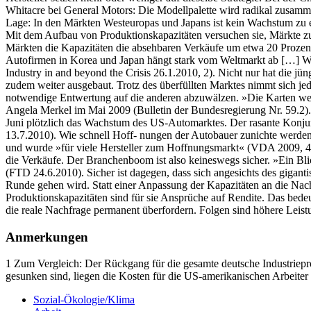
Whitacre bei General Motors: Die Modellpalette wird radikal zusammen
Lage: In den Märkten Westeuropas und Japans ist kein Wachstum zu er
Mit dem Aufbau von Produktionskapazitäten versuchen sie, Märkte zu
Märkten die Kapazitäten die absehbaren Verkäufe um etwa 20 Prozent
Autofirmen in Korea und Japan hängt stark vom Weltmarkt ab […] We
Industry in and beyond the Crisis 26.1.2010, 2). Nicht nur hat die j
zudem weiter ausgebaut. Trotz des überfüllten Marktes nimmt sich jed
notwendige Entwertung auf die anderen abzuwälzen. »Die Karten werd
Angela Merkel im Mai 2009 (Bulletin der Bundesregierung Nr. 59.2)
Juni plötzlich das Wachstum des US-Automarktes. Der rasante Konju
13.7.2010). Wie schnell Hoff- nungen der Autobauer zunichte werde
und wurde »für viele Hersteller zum Hoffnungsmarkt« (VDA 2009, 49)
die Verkäufe. Der Branchenboom ist also keineswegs sicher. »Ein Bl
(FTD 24.6.2010). Sicher ist dagegen, dass sich angesichts des gigan
Runde gehen wird. Statt einer Anpassung der Kapazitäten an die Nach
Produktionskapazitäten sind für sie Ansprüche auf Rendite. Das bede
die reale Nachfrage permanent überfordern. Folgen sind höhere Leis
Anmerkungen
1 Zum Vergleich: Der Rückgang für die gesamte deutsche Industriep
gesunken sind, liegen die Kosten für die US-amerikanischen Arbeiter
Sozial-Ökologie/Klima