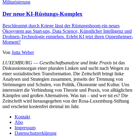
Militarisierung
Der neue KI-Rüstungs-Komplex
Beschleunigt durch Kriege lässt der Rüstungsboom ein neues
Ökosystem aus Start-ups, Data Science, Künstlicher Intelligenz und
Drohnen-Technologie entstehen. Erlebt KI jetzt ihren Oppenheimer-
Moment?
Von
Jutta Weber
LUXEMBURG
—
Gesellschaftsanalyse und linke Praxis
ist das
Diskussionsorgan einer pluralen Linken und sucht nach Wegen zu
einer sozialistischen Transformation. Die Zeitschrift bringt linke
Analysen und Strategien zusammen, jenseits der Trennung von
Strömungen und Schulen, von Politik, Ökonomie und Kultur. Uns
interessiert die Verbindung von Theorie und Praxis, von alltäglichen
Kämpfen und großen Alternativen. Was tun – und wer tut es? Die
Zeitschrift wird herausgegeben von der Rosa-Luxemburg-Stiftung
und erscheint kostenfrei dreimal im Jahr.
Kontakt
Abo
Impressum
Datenschutzerklärung