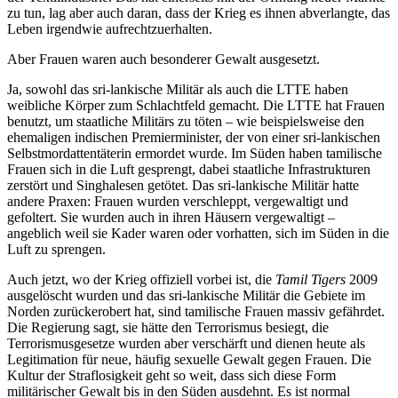
zu tun, lag aber auch daran, dass der Krieg es ihnen abverlangte, das
Leben irgendwie aufrechtzuerhalten.
Aber Frauen waren auch besonderer Gewalt ausgesetzt.
Ja, sowohl das sri-lankische Militär als auch die LTTE haben
weibliche Körper zum Schlachtfeld gemacht. Die LTTE hat Frauen
benutzt, um staatliche Militärs zu töten – wie beispielsweise den
ehemaligen indischen Premierminister, der von einer sri-lankischen
Selbstmordattentäterin ermordet wurde. Im Süden haben tamilische
Frauen sich in die Luft gesprengt, dabei staatliche Infrastrukturen
zerstört und Singhalesen getötet. Das sri-lankische Militär hatte
andere Praxen: Frauen wurden verschleppt, vergewaltigt und
gefoltert. Sie wurden auch in ihren Häusern vergewaltigt –
angeblich weil sie Kader waren oder vorhatten, sich im Süden in die
Luft zu sprengen.
Auch jetzt, wo der Krieg offiziell vorbei ist, die
Tamil Tigers
2009
ausgelöscht wurden und das sri-lankische Militär die Gebiete im
Norden zurückerobert hat, sind tamilische Frauen massiv gefährdet.
Die Regierung sagt, sie hätte den Terrorismus besiegt, die
Terrorismusgesetze wurden aber verschärft und dienen heute als
Legitimation für neue, häufig sexuelle Gewalt gegen Frauen. Die
Kultur der Straflosigkeit geht so weit, dass sich diese Form
militärischer Gewalt bis in den Süden ausdehnt. Es ist normal