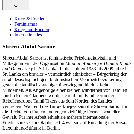
Krieg & Frieden
Feminismus
Krieg und Frieden
Internationales
Shreen Abdul Saroor
Shreen Abdul Saroor ist feministische Friedensaktivistin und
Mitbegründerin der Organisation
Mannar Women for Human Rights
and Democracy
in Sri Lanka. In den Jahren 1983 bis 2009 tobte in
Sri Lanka ein brutaler – vermeintlich ethnischer – Bürgerkrieg der
singhalesischsprachigen, buddhistischen Mehrheitsbevölkerung
gegen die tamilischsprachige, überwiegend hinduistische
Minderheit. Als Angehörige einer kleinen Minderheit von Tamilen
muslimischen Glaubens wurde sie und ihre Familie von der
Rebellengruppe Tamil Tigers aus dem Norden des Landes
vertrieben. Während des Bürgerkrieges kämpfte Shreen Saroor für
die Rechte von Frauen und gegen vielfältige Formen sexueller
Gewalt. Für ihre Arbeit erhielt sie mehrere internationale
Friedenspreise. Im Oktober 2014 war sie auf Einladung der Rosa-
Luxemburg-Stiftung in Berlin.