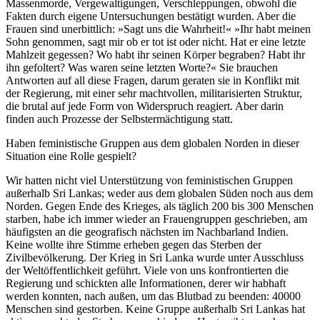
Massenmorde, Vergewaltigungen, Verschleppungen, obwohl die
Fakten durch eigene Untersuchungen bestätigt wurden. Aber die
Frauen sind unerbittlich: »Sagt uns die Wahrheit!« »Ihr habt meinen
Sohn genommen, sagt mir ob er tot ist oder nicht. Hat er eine letzte
Mahlzeit gegessen? Wo habt ihr seinen Körper begraben? Habt ihr
ihn gefoltert? Was waren seine letzten Worte?« Sie brauchen
Antworten auf all diese Fragen, darum geraten sie in Konflikt mit
der Regierung, mit einer sehr machtvollen, militarisierten Struktur,
die brutal auf jede Form von Widerspruch reagiert. Aber darin
finden auch Prozesse der Selbstermächtigung statt.
Haben feministische Gruppen aus dem globalen Norden in dieser
Situation eine Rolle gespielt?
Wir hatten nicht viel Unterstützung von feministischen Gruppen
außerhalb Sri Lankas; weder aus dem globalen Süden noch aus dem
Norden. Gegen Ende des Krieges, als täglich 200 bis 300 Menschen
starben, habe ich immer wieder an Frauengruppen geschrieben, am
häufigsten an die geografisch nächsten im Nachbarland Indien.
Keine wollte ihre Stimme erheben gegen das Sterben der
Zivilbevölkerung. Der Krieg in Sri Lanka wurde unter Ausschluss
der Weltöffentlichkeit geführt. Viele von uns konfrontierten die
Regierung und schickten alle Informationen, derer wir habhaft
werden konnten, nach außen, um das Blutbad zu beenden: 40000
Menschen sind gestorben. Keine Gruppe außerhalb Sri Lankas hat