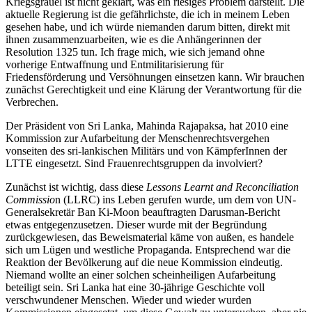
Kriegsgräuel ist nicht geklärt, was ein riesiges Problem darstellt. Die
aktuelle Regierung ist die gefährlichste, die ich in meinem Leben
gesehen habe, und ich würde niemanden darum bitten, direkt mit
ihnen zusammenzuarbeiten, wie es die Anhängerinnen der
Resolution 1325 tun. Ich frage mich, wie sich jemand ohne
vorherige Entwaffnung und Entmilitarisierung für
Friedensförderung und Versöhnungen einsetzen kann. Wir brauchen
zunächst Gerechtigkeit und eine Klärung der Verantwortung für die
Verbrechen.
Der Präsident von Sri Lanka, Mahinda Rajapaksa, hat 2010 eine
Kommission zur Aufarbeitung der Menschenrechtsvergehen
vonseiten des sri-lankischen Militärs und von KämpferInnen der
LTTE eingesetzt. Sind Frauenrechtsgruppen da involviert?
Zunächst ist wichtig, dass diese
Lessons Learnt and Reconciliation
Commissio
n (LLRC) ins Leben gerufen wurde, um dem von UN-
Generalsekretär Ban Ki-Moon beauftragten Darusman-Bericht
etwas entgegenzusetzen. Dieser wurde mit der Begründung
zurückgewiesen, das Beweismaterial käme von außen, es handele
sich um Lügen und westliche Propaganda. Entsprechend war die
Reaktion der Bevölkerung auf die neue Kommission eindeutig.
Niemand wollte an einer solchen scheinheiligen Aufarbeitung
beteiligt sein. Sri Lanka hat eine 30-jährige Geschichte voll
verschwundener Menschen. Wieder und wieder wurden