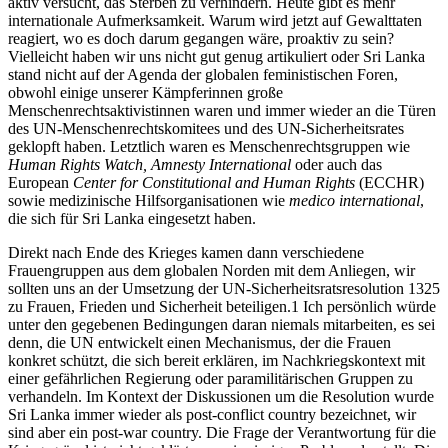
aktiv versucht, das Sterben zu verhindern. Heute gibt es mehr
internationale Aufmerksamkeit. Warum wird jetzt auf Gewalttaten
reagiert, wo es doch darum gegangen wäre, proaktiv zu sein?
Vielleicht haben wir uns nicht gut genug artikuliert oder Sri Lanka
stand nicht auf der Agenda der globalen feministischen Foren,
obwohl einige unserer Kämpferinnen große
Menschenrechtsaktivistinnen waren und immer wieder an die Türen
des UN-Menschenrechtskomitees und des UN-Sicherheitsrates
geklopft haben. Letztlich waren es Menschenrechtsgruppen wie
Human Rights Watch, Amnesty International
oder auch das
European
Center for Constitutional and Human Rights
(ECCHR)
sowie medizinische Hilfsorganisationen wie
medico international
,
die sich für Sri Lanka eingesetzt haben.
Direkt nach Ende des Krieges kamen dann verschiedene
Frauengruppen aus dem globalen Norden mit dem Anliegen, wir
sollten uns an der Umsetzung der UN-Sicherheitsratsresolution 1325
zu Frauen, Frieden und Sicherheit beteiligen.
1
Ich persönlich würde
unter den gegebenen Bedingungen daran niemals mitarbeiten, es sei
denn, die UN entwickelt einen Mechanismus, der die Frauen
konkret schützt, die sich bereit erklären, im Nachkriegskontext mit
einer gefährlichen Regierung oder paramilitärischen Gruppen zu
verhandeln. Im Kontext der Diskussionen um die Resolution wurde
Sri Lanka immer wieder als post-conflict country bezeichnet, wir
sind aber ein post-war country. Die Frage der Verantwortung für die