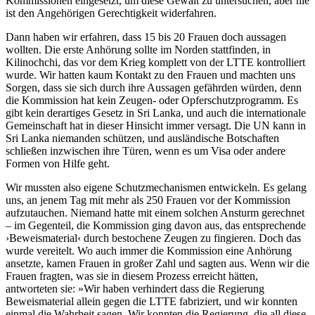
Kommissionen eingesetzt, um diese Gewalt zu untersuchen, aber nie
ist den Angehörigen Gerechtigkeit widerfahren.
Dann haben wir erfahren, dass 15 bis 20 Frauen doch aussagen
wollten. Die erste Anhörung sollte im Norden stattfinden, in
Kilinochchi, das vor dem Krieg komplett von der LTTE kontrolliert
wurde. Wir hatten kaum Kontakt zu den Frauen und machten uns
Sorgen, dass sie sich durch ihre Aussagen gefährden würden, denn
die Kommission hat kein Zeugen- oder Opferschutzprogramm. Es
gibt kein derartiges Gesetz in Sri Lanka, und auch die internationale
Gemeinschaft hat in dieser Hinsicht immer versagt. Die UN kann in
Sri Lanka niemanden schützen, und ausländische Botschaften
schließen inzwischen ihre Türen, wenn es um Visa oder andere
Formen von Hilfe geht.
Wir mussten also eigene Schutzmechanismen entwickeln. Es gelang
uns, an jenem Tag mit mehr als 250 Frauen vor der Kommission
aufzutauchen. Niemand hatte mit einem solchen Ansturm gerechnet
– im Gegenteil, die Kommission ging davon aus, das entsprechende
›Beweismaterial‹ durch bestochene Zeugen zu fingieren. Doch das
wurde vereitelt. Wo auch immer die Kommission eine Anhörung
ansetzte, kamen Frauen in großer Zahl und sagten aus. Wenn wir die
Frauen fragten, was sie in diesem Prozess erreicht hätten,
antworteten sie: »Wir haben verhindert dass die Regierung
Beweismaterial allein gegen die LTTE fabriziert, und wir konnten
einmal die Wahrheit sagen. Wir konnten die Regierung, die all diese