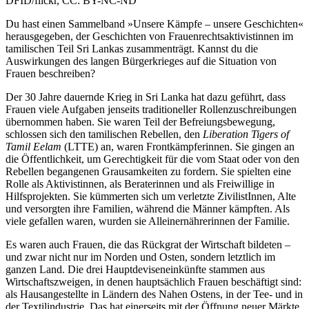
DFID/flickr, CC: BY-NC-ND
Du hast einen Sammelband »Unsere Kämpfe – unsere Geschichten«
herausgegeben, der Geschichten von Frauenrechtsaktivistinnen im
tamilischen Teil Sri Lankas zusammenträgt. Kannst du die
Auswirkungen des langen Bürgerkrieges auf die Situation von
Frauen beschreiben?
Der 30 Jahre dauernde Krieg in Sri Lanka hat dazu geführt, dass
Frauen viele Aufgaben jenseits traditioneller Rollenzuschreibungen
übernommen haben. Sie waren Teil der Befreiungsbewegung,
schlossen sich den tamilischen Rebellen, den
Liberation Tigers of
Tamil Eelam
(LTTE) an, waren Frontkämpferinnen. Sie gingen an
die Öffentlichkeit, um Gerechtigkeit für die vom Staat oder von den
Rebellen begangenen Grausamkeiten zu fordern. Sie spielten eine
Rolle als Aktivistinnen, als Beraterinnen und als Freiwillige in
Hilfsprojekten. Sie kümmerten sich um verletzte ZivilistInnen, Alte
und versorgten ihre Familien, während die Männer kämpften. Als
viele gefallen waren, wurden sie Alleinernährerinnen der Familie.
Es waren auch Frauen, die das Rückgrat der Wirtschaft bildeten –
und zwar nicht nur im Norden und Osten, sondern letztlich im
ganzen Land. Die drei Hauptdeviseneinkünfte stammen aus
Wirtschaftszweigen, in denen hauptsächlich Frauen beschäftigt sind:
als Hausangestellte in Ländern des Nahen Ostens, in der Tee- und in
der Textilindustrie. Das hat einerseits mit der Öffnung neuer Märkte