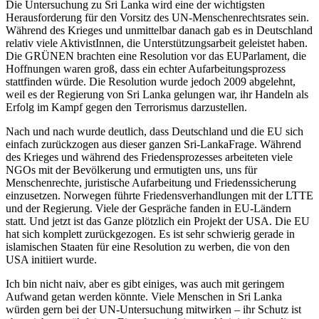
Die Untersuchung zu Sri Lanka wird eine der wichtigsten
Herausforderung für den Vorsitz des UN-Menschenrechtsrates sein.
Während des Krieges und unmittelbar danach gab es in Deutschland
relativ viele AktivistInnen, die Unterstützungsarbeit geleistet haben.
Die GRÜNEN brachten eine Resolution vor das EUParlament, die
Hoffnungen waren groß, dass ein echter Aufarbeitungsprozess
stattfinden würde. Die Resolution wurde jedoch 2009 abgelehnt,
weil es der Regierung von Sri Lanka gelungen war, ihr Handeln als
Erfolg im Kampf gegen den Terrorismus darzustellen.
Nach und nach wurde deutlich, dass Deutschland und die EU sich
einfach zurückzogen aus dieser ganzen Sri-LankaFrage. Während
des Krieges und während des Friedensprozesses arbeiteten viele
NGOs mit der Bevölkerung und ermutigten uns, uns für
Menschenrechte, juristische Aufarbeitung und Friedenssicherung
einzusetzen. Norwegen führte Friedensverhandlungen mit der LTTE
und der Regierung. Viele der Gespräche fanden in EU-Ländern
statt. Und jetzt ist das Ganze plötzlich ein Projekt der USA. Die EU
hat sich komplett zurückgezogen. Es ist sehr schwierig gerade in
islamischen Staaten für eine Resolution zu werben, die von den
USA initiiert wurde.
Ich bin nicht naiv, aber es gibt einiges, was auch mit geringem
Aufwand getan werden könnte. Viele Menschen in Sri Lanka
würden gern bei der UN-Untersuchung mitwirken – ihr Schutz ist