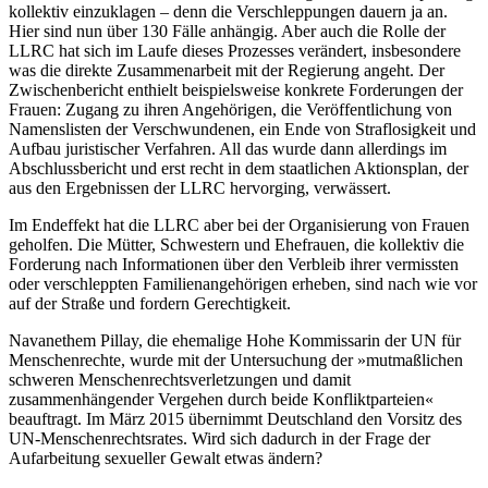
kollektiv einzuklagen – denn die Verschleppungen dauern ja an.
Hier sind nun über 130 Fälle anhängig. Aber auch die Rolle der
LLRC hat sich im Laufe dieses Prozesses verändert, insbesondere
was die direkte Zusammenarbeit mit der Regierung angeht. Der
Zwischenbericht enthielt beispielsweise konkrete Forderungen der
Frauen: Zugang zu ihren Angehörigen, die Veröffentlichung von
Namenslisten der Verschwundenen, ein Ende von Straflosigkeit und
Aufbau juristischer Verfahren. All das wurde dann allerdings im
Abschlussbericht und erst recht in dem staatlichen Aktionsplan, der
aus den Ergebnissen der LLRC hervorging, verwässert.
Im Endeffekt hat die LLRC aber bei der Organisierung von Frauen
geholfen. Die Mütter, Schwestern und Ehefrauen, die kollektiv die
Forderung nach Informationen über den Verbleib ihrer vermissten
oder verschleppten Familienangehörigen erheben, sind nach wie vor
auf der Straße und fordern Gerechtigkeit.
Navanethem Pillay, die ehemalige Hohe Kommissarin der UN für
Menschenrechte, wurde mit der Untersuchung der »mutmaßlichen
schweren Menschenrechtsverletzungen und damit
zusammenhängender Vergehen durch beide Konfliktparteien«
beauftragt. Im März 2015 übernimmt Deutschland den Vorsitz des
UN-Menschenrechtsrates. Wird sich dadurch in der Frage der
Aufarbeitung sexueller Gewalt etwas ändern?