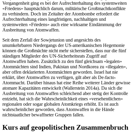
Vergangenheit ging es bei der Aufrechterhaltung des systemweiten
«Friedens» hauptsächlich darum, militärische Großmachtkonflikte
zu verhindern. Doch im Zeitalter der Atombombe erfordert die
Aufrechterhaltung eines langfristigen, nachhaltigen und
systemweiten «Friedens» auch eine wirksame Eindämmung der
Ausbreitung von Atomwaffen.
Seit dem Zerfall der Sowjetunion und angesichts des
unumkehrbaren Niedergangs der US-amerikanischen Hegemonie
können die Großmächte nicht mehr sicherstellen, dass nur die fünf
ständigen Mitglieder des UN-Sicherheitsrats Zugriff auf
Atomwaffen haben. Zusätzlich zu den fünf gleichsam «legalen»
Atommächten sind Indien, Pakistan und Nordkorea zu «illegalen»,
aber offen deklarierten Atommächten geworden. Israel hat nie
erklärt, über Atomwaffen zu verfügen, gilt aber als De-facto-
Atommacht. Darüber hinaus hat eine Reihe weiterer Länder gewisse
atomare Kapazitäten entwickelt (Wallerstein 2014a). Da sich die
Ausbreitung von Atomwaffen schleichend aber stetig der Kontrolle
entzieht, hat sich die Wahrscheinlichkeit eines «versehentlichen»
regionalen oder sogar globalen Atomkriegs erhöht. Es ist auch
wahrscheinlicher geworden, dass Atomwaffen in die Hände
nichtstaatlicher bewaffneter Gruppen fallen.
Kurs auf geopolitischen Zusammenbruch