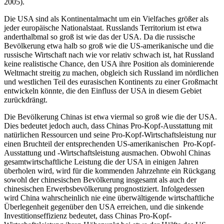
2005).
Die USA sind als Kontinentalmacht um ein Vielfaches größer als
jeder europäische Nationalstaat. Russlands Territorium ist etwa
anderthalbmal so groß ist wie das der USA. Da die russische
Bevölkerung etwa halb so groß wie die US-amerikanische und die
russische Wirtschaft nach wie vor relativ schwach ist, hat Russland
keine realistische Chance, den USA ihre Position als dominierende
Weltmacht streitig zu machen, obgleich sich Russland im nördlichen
und westlichen Teil des eurasischen Kontinents zu einer Großmacht
entwickeln könnte, die den Einfluss der USA in diesem Gebiet
zurückdrängt.
Die Bevölkerung Chinas ist etwa viermal so groß wie die der USA.
Dies bedeutet jedoch auch, dass Chinas Pro-Kopf-Ausstattung mit
natürlichen Ressourcen und seine Pro-Kopf-Wirtschaftsleistung nur
einen Bruchteil der entsprechenden US-amerikanischen Pro-Kopf-
Ausstattung und -Wirtschaftsleistung ausmachen. Obwohl Chinas
gesamtwirtschaftliche Leistung die der USA in einigen Jahren
überholen wird, wird für die kommenden Jahrzehnte ein Rückgang
sowohl der chinesischen Bevölkerung insgesamt als auch der
chinesischen Erwerbsbevölkerung prognostiziert. Infolgedessen
wird China wahrscheinlich nie eine überwältigende wirtschaftliche
Überlegenheit gegenüber den USA erreichen, und die sinkende
Investitionseffizienz bedeutet, dass Chinas Pro-Kopf-