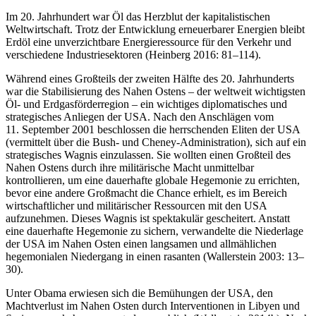
Im 20. Jahrhundert war Öl das Herzblut der kapitalistischen
Weltwirtschaft. Trotz der Entwicklung erneuerbarer Energien bleibt
Erdöl eine unverzichtbare Energieressource für den Verkehr und
verschiedene Industriesektoren (Heinberg 2016: 81–114).
Während eines Großteils der zweiten Hälfte des 20. Jahrhunderts
war die Stabilisierung des Nahen Ostens – der weltweit wichtigsten
Öl- und Erdgasförderregion – ein wichtiges diplomatisches und
strategisches Anliegen der USA. Nach den Anschlägen vom
11. September 2001 beschlossen die herrschenden Eliten der USA
(vermittelt über die Bush- und Cheney-Administration), sich auf ein
strategisches Wagnis einzulassen. Sie wollten einen Großteil des
Nahen Ostens durch ihre militärische Macht unmittelbar
kontrollieren, um eine dauerhafte globale Hegemonie zu errichten,
bevor eine andere Großmacht die Chance erhielt, es im Bereich
wirtschaftlicher und militärischer Ressourcen mit den USA
aufzunehmen. Dieses Wagnis ist spektakulär gescheitert. Anstatt
eine dauerhafte Hegemonie zu sichern, verwandelte die Niederlage
der USA im Nahen Osten einen langsamen und allmählichen
hegemonialen Niedergang in einen rasanten (Wallerstein 2003: 13–
30).
Unter Obama erwiesen sich die Bemühungen der USA, den
Machtverlust im Nahen Osten durch Interventionen in Libyen und