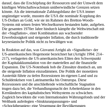
darauf, dass die Erschöpfung der Ressourcen und der Umwelt dem
künftigen Wirtschaftswachstum unüberwindliche Grenzen setzen
könnte. Als die internationale Zahlungsbilanz der USA immer
ungünstiger wurde, mussten die USA die nominale Kopplung des
US-Dollars an Gold, wie sie im Rahmen des Bretton-Woods-
Systems mit seinen festen Wechselkursen bestanden hatte, aufgeben.
Die gesamten 1970er Jahre hindurch kämpfte die Weltwirtschaft mit
der «Stagflation», einer Kombination aus wachsender
Erwerbslosigkeit und steigender Inflation, die durch traditionelle
keynesianische Politik nicht zu bewältigen war.
In Reaktion auf das, was Giovanni Arrighi als «Signalkrise» der
US-amerikanischen Hegemonie bezeichnet hat (Arrighi 1994: 214–
217), verlagerten die US-amerikanischen Eliten den Schwerpunkt
der Kapitalakkumulation von der materiellen auf die finanzielle
Expansion. Die US-Notenbank hob die Zinssätze drastisch an, um
die steigende Inflation einzudämmen. Die Politik der monetären
Austerität führte zu tiefen Rezessionen im eigenen Land und zu
Schuldenkrisen von Lateinamerika bis Osteuropa. Diese
Rezessionen und die anschließende wirtschaftliche Stagnation
trugen dazu bei, die Verhandlungsmacht der Arbeiterklasse in den
Kernländern des kapitalistischen Weltsystems zu schwächen.
Zugleich bewirkten die vom Internationalen Währungsfonds und der
Weltbank auferlegten «Strukturanpassungen» und
«Schocktherapien» eine Verarmung der Bevölkerungen