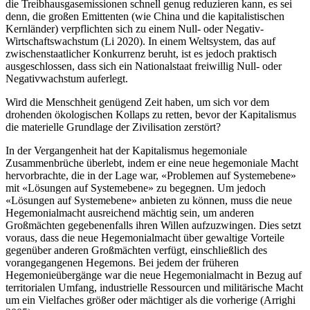
die Treibhausgasemissionen schnell genug reduzieren kann, es sei
denn, die großen Emittenten (wie China und die kapitalistischen
Kernländer) verpflichten sich zu einem Null- oder Negativ-
Wirtschaftswachstum (Li 2020). In einem Weltsystem, das auf
zwischenstaatlicher Konkurrenz beruht, ist es jedoch praktisch
ausgeschlossen, dass sich ein Nationalstaat freiwillig Null- oder
Negativwachstum auferlegt.
Wird die Menschheit genügend Zeit haben, um sich vor dem
drohenden ökologischen Kollaps zu retten, bevor der Kapitalismus
die materielle Grundlage der Zivilisation zerstört?
In der Vergangenheit hat der Kapitalismus hegemoniale
Zusammenbrüche überlebt, indem er eine neue hegemoniale Macht
hervorbrachte, die in der Lage war, «Problemen auf Systemebene»
mit «Lösungen auf Systemebene» zu begegnen. Um jedoch
«Lösungen auf Systemebene» anbieten zu können, muss die neue
Hegemonialmacht ausreichend mächtig sein, um anderen
Großmächten gegebenenfalls ihren Willen aufzuzwingen. Dies setzt
voraus, dass die neue Hegemonialmacht über gewaltige Vorteile
gegenüber anderen Großmächten verfügt, einschließlich des
vorangegangenen Hegemons. Bei jedem der früheren
Hegemonieübergänge war die neue Hegemonialmacht in Bezug auf
territorialen Umfang, industrielle Ressourcen und militärische Macht
um ein Vielfaches größer oder mächtiger als die vorherige (Arrighi