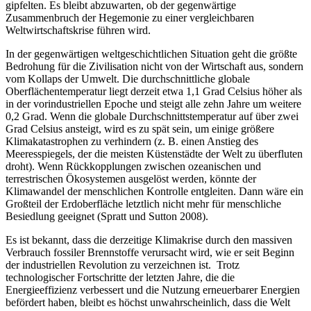
gipfelten. Es bleibt abzuwarten, ob der gegenwärtige
Zusammenbruch der Hegemonie zu einer vergleichbaren
Weltwirtschaftskrise führen wird.
In der gegenwärtigen weltgeschichtlichen Situation geht die größte
Bedrohung für die Zivilisation nicht von der Wirtschaft aus, sondern
vom Kollaps der Umwelt. Die durchschnittliche globale
Oberflächentemperatur liegt derzeit etwa 1,1 Grad Celsius höher als
in der vorindustriellen Epoche und steigt alle zehn Jahre um weitere
0,2 Grad. Wenn die globale Durchschnittstemperatur auf über zwei
Grad Celsius ansteigt, wird es zu spät sein, um einige größere
Klimakatastrophen zu verhindern (z. B. einen Anstieg des
Meeresspiegels, der die meisten Küstenstädte der Welt zu überfluten
droht). Wenn Rückkopplungen zwischen ozeanischen und
terrestrischen Ökosystemen ausgelöst werden, könnte der
Klimawandel der menschlichen Kontrolle entgleiten. Dann wäre ein
Großteil der Erdoberfläche letztlich nicht mehr für menschliche
Besiedlung geeignet (Spratt und Sutton 2008).
Es ist bekannt, dass die derzeitige Klimakrise durch den massiven
Verbrauch fossiler Brennstoffe verursacht wird, wie er seit Beginn
der industriellen Revolution zu verzeichnen ist. Trotz
technologischer Fortschritte der letzten Jahre, die die
Energieeffizienz verbessert und die Nutzung erneuerbarer Energien
befördert haben, bleibt es höchst unwahrscheinlich, dass die Welt