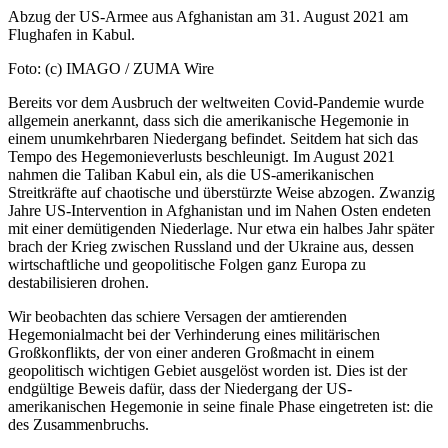
Abzug der US-Armee aus Afghanistan am 31. August 2021 am
Flughafen in Kabul.
Foto: (c) IMAGO / ZUMA Wire
Bereits vor dem Ausbruch der weltweiten Covid-Pandemie wurde
allgemein anerkannt, dass sich die amerikanische Hegemonie in
einem unumkehrbaren Niedergang befindet. Seitdem hat sich das
Tempo des Hegemonieverlusts beschleunigt. Im August 2021
nahmen die Taliban Kabul ein, als die US-amerikanischen
Streitkräfte auf chaotische und überstürzte Weise abzogen. Zwanzig
Jahre US-Intervention in Afghanistan und im Nahen Osten endeten
mit einer demütigenden Niederlage. Nur etwa ein halbes Jahr später
brach der Krieg zwischen Russland und der Ukraine aus, dessen
wirtschaftliche und geopolitische Folgen ganz Europa zu
destabilisieren drohen.
Wir beobachten das schiere Versagen der amtierenden
Hegemonialmacht bei der Verhinderung eines militärischen
Großkonflikts, der von einer anderen Großmacht in einem
geopolitisch wichtigen Gebiet ausgelöst worden ist. Dies ist der
endgültige Beweis dafür, dass der Niedergang der US-
amerikanischen Hegemonie in seine finale Phase eingetreten ist: die
des Zusammenbruchs.