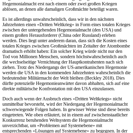
Hegemonialmacht erst nach einem oder zwei großen Kriegen
ablösen, an denen alle damaligen Großmächte beteiligt waren.
Es ist allerdings unwahrscheinlich, dass wir in den nächsten
Jahrzehnten einen «Dritten Weltkrieg» in Form eines totalen Krieges
zwischen der untergehenden Hegemonialmacht (den USA) und
einem großen Herausforderer (China oder Russland) erleben
werden. Dies liegt unter anderem daran, dass sich die Kosten eines
totalen Krieges zwischen Großmächten im Zeitalter der Atombombe
dramatisch erhöht haben: Ein solcher Krieg würde nicht nur den
Tod von Millionen Menschen, sondern höchstwahrscheinlich auch
die wechselseitige Vernichtung der Hauptkontrahenten nach sich
ziehen. Trotz des Niedergangs der US-amerikanischen Hegemonie
werden die USA in den kommenden Jahrzehnten wahrscheinlich die
bedeutendste Militärmacht der Welt bleiben (Beckley 2018). Dies
dürfte potenzielle Hegemonieanwärter davon abhalten, sich auf eine
direkte militärische Konfrontation mit den USA einzulassen.
Doch auch wenn der Ausbruch eines «Dritten Weltkriegs» nicht
unmittelbar bevorsteht, wird der Niedergang der Hegemonialmacht
schwerwiegende Folgen haben. In gewisser Weise sind diese bereits
eingetreten. Wie oben erläutert, ist in einem auf zwischenstaatlicher
Konkurrenz beruhenden Weltsystem die Hegemonialmacht
unverzichtbar, um «Problemen auf Systemebene» mit
entsprechenden «Lösungen auf Systemebene» zu begegnen. In der