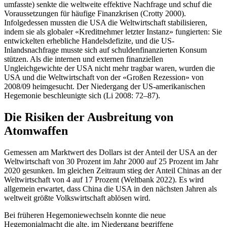
umfasste) senkte die weltweite effektive Nachfrage und schuf die
Voraussetzungen für häufige Finanzkrisen (Crotty 2000).
Infolgedessen mussten die USA die Weltwirtschaft stabilisieren,
indem sie als globaler «Kreditnehmer letzter Instanz» fungierten: Sie
entwickelten erhebliche Handelsdefizite, und die US-
Inlandsnachfrage musste sich auf schuldenfinanzierten Konsum
stützen. Als die internen und externen finanziellen
Ungleichgewichte der USA nicht mehr tragbar waren, wurden die
USA und die Weltwirtschaft von der «Großen Rezession» von
2008/09 heimgesucht. Der Niedergang der US-amerikanischen
Hegemonie beschleunigte sich (Li 2008: 72–87).
Die Risiken der Ausbreitung von
Atomwaffen
Gemessen am Marktwert des Dollars ist der Anteil der USA an der
Weltwirtschaft von 30 Prozent im Jahr 2000 auf 25 Prozent im Jahr
2020 gesunken. Im gleichen Zeitraum stieg der Anteil Chinas an der
Weltwirtschaft von 4 auf 17 Prozent (Weltbank 2022). Es wird
allgemein erwartet, dass China die USA in den nächsten Jahren als
weltweit größte Volkswirtschaft ablösen wird.
Bei früheren Hegemoniewechseln konnte die neue
Hegemonialmacht die alte, im Niedergang begriffene