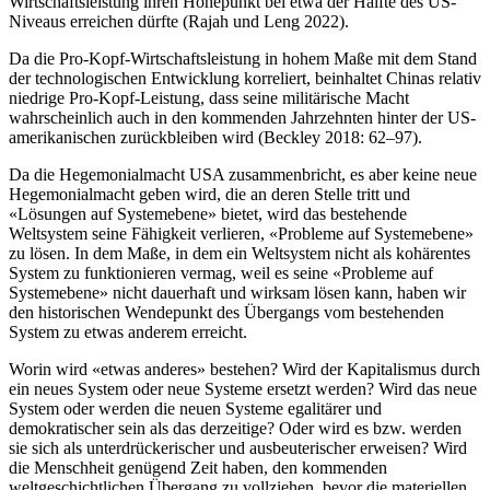
Wirtschaftsleistung ihren Höhepunkt bei etwa der Hälfte des US-
Niveaus erreichen dürfte (Rajah und Leng 2022).
Da die Pro-Kopf-Wirtschaftsleistung in hohem Maße mit dem Stand
der technologischen Entwicklung korreliert, beinhaltet Chinas relativ
niedrige Pro-Kopf-Leistung, dass seine militärische Macht
wahrscheinlich auch in den kommenden Jahrzehnten hinter der US-
amerikanischen zurückbleiben wird (Beckley 2018: 62–97).
Da die Hegemonialmacht USA zusammenbricht, es aber keine neue
Hegemonialmacht geben wird, die an deren Stelle tritt und
«Lösungen auf Systemebene» bietet, wird das bestehende
Weltsystem seine Fähigkeit verlieren, «Probleme auf Systemebene»
zu lösen. In dem Maße, in dem ein Weltsystem nicht als kohärentes
System zu funktionieren vermag, weil es seine «Probleme auf
Systemebene» nicht dauerhaft und wirksam lösen kann, haben wir
den historischen Wendepunkt des Übergangs vom bestehenden
System zu etwas anderem erreicht.
Worin wird «etwas anderes» bestehen? Wird der Kapitalismus durch
ein neues System oder neue Systeme ersetzt werden? Wird das neue
System oder werden die neuen Systeme egalitärer und
demokratischer sein als das derzeitige? Oder wird es bzw. werden
sie sich als unterdrückerischer und ausbeuterischer erweisen? Wird
die Menschheit genügend Zeit haben, den kommenden
weltgeschichtlichen Übergang zu vollziehen, bevor die materiellen