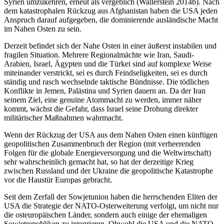
Syrien umzukehren, erneut als vergeblich (Wallerstein 2014b). Nach
dem katastrophalen Rückzug aus Afghanistan haben die USA jeden
Anspruch darauf aufgegeben, die dominierende ausländische Macht
im Nahen Osten zu sein.
Derzeit befindet sich der Nahe Osten in einer äußerst instabilen und
fragilen Situation. Mehrere Regionalmächte wie Iran, Saudi-
Arabien, Israel, Ägypten und die Türkei sind auf komplexe Weise
miteinander verstrickt, sei es durch Feindseligkeiten, sei es durch
ständig und rasch wechselnde taktische Bündnisse. Die tödlichen
Konflikte in Jemen, Palästina und Syrien dauern an. Da der Iran
seinem Ziel, eine genuine Atommacht zu werden, immer näher
kommt, wächst die Gefahr, dass Israel seine Drohung direkter
militärischer Maßnahmen wahrmacht.
Wenn der Rückzug der USA aus dem Nahen Osten einen künftigen
geopolitischen Zusammenbruch der Region (mit verheerenden
Folgen für die globale Energieversorgung und die Weltwirtschaft)
sehr wahrscheinlich gemacht hat, so hat der derzeitige Krieg
zwischen Russland und der Ukraine die geopolitische Katastrophe
vor die Haustür Europas gebracht.
Seit dem Zerfall der Sowjetunion haben die herrschenden Eliten der
USA die Strategie der NATO-Osterweiterung verfolgt, um nicht nur
die osteuropäischen Länder, sondern auch einige der ehemaligen
Sowjetrepubliken zu integrieren. Obwohl die USA und die NATO-