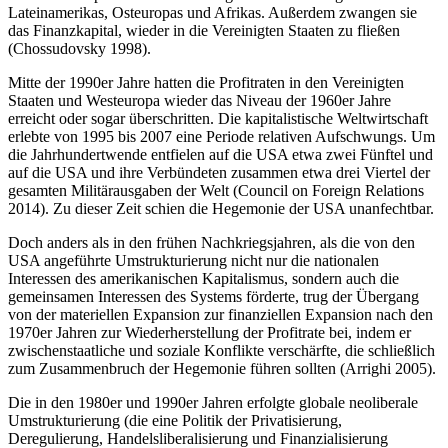
Lateinamerikas, Osteuropas und Afrikas. Außerdem zwangen sie
das Finanzkapital, wieder in die Vereinigten Staaten zu fließen
(Chossudovsky 1998).
Mitte der 1990er Jahre hatten die Profitraten in den Vereinigten
Staaten und Westeuropa wieder das Niveau der 1960er Jahre
erreicht oder sogar überschritten. Die kapitalistische Weltwirtschaft
erlebte von 1995 bis 2007 eine Periode relativen Aufschwungs. Um
die Jahrhundertwende entfielen auf die USA etwa zwei Fünftel und
auf die USA und ihre Verbündeten zusammen etwa drei Viertel der
gesamten Militärausgaben der Welt (Council on Foreign Relations
2014). Zu dieser Zeit schien die Hegemonie der USA unanfechtbar.
Doch anders als in den frühen Nachkriegsjahren, als die von den
USA angeführte Umstrukturierung nicht nur die nationalen
Interessen des amerikanischen Kapitalismus, sondern auch die
gemeinsamen Interessen des Systems förderte, trug der Übergang
von der materiellen Expansion zur finanziellen Expansion nach den
1970er Jahren zur Wiederherstellung der Profitrate bei, indem er
zwischenstaatliche und soziale Konflikte verschärfte, die schließlich
zum Zusammenbruch der Hegemonie führen sollten (Arrighi 2005).
Die in den 1980er und 1990er Jahren erfolgte globale neoliberale
Umstrukturierung (die eine Politik der Privatisierung,
Deregulierung, Handelsliberalisierung und Finanzialisierung