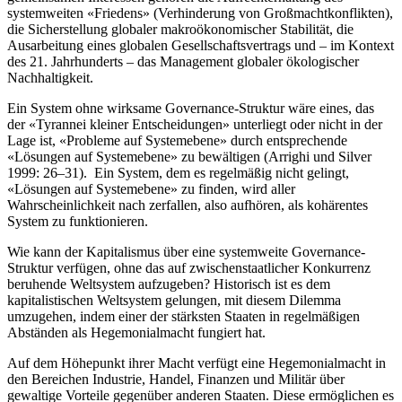
systemweiten «Friedens» (Verhinderung von Großmachtkonflikten),
die Sicherstellung globaler makroökonomischer Stabilität, die
Ausarbeitung eines globalen Gesellschaftsvertrags und – im Kontext
des 21. Jahrhunderts – das Management globaler ökologischer
Nachhaltigkeit.
Ein System ohne wirksame Governance-Struktur wäre eines, das
der «Tyrannei kleiner Entscheidungen» unterliegt oder nicht in der
Lage ist, «Probleme auf Systemebene» durch entsprechende
«Lösungen auf Systemebene» zu bewältigen (Arrighi und Silver
1999: 26–31). Ein System, dem es regelmäßig nicht gelingt,
«Lösungen auf Systemebene» zu finden, wird aller
Wahrscheinlichkeit nach zerfallen, also aufhören, als kohärentes
System zu funktionieren.
Wie kann der Kapitalismus über eine systemweite Governance-
Struktur verfügen, ohne das auf zwischenstaatlicher Konkurrenz
beruhende Weltsystem aufzugeben? Historisch ist es dem
kapitalistischen Weltsystem gelungen, mit diesem Dilemma
umzugehen, indem einer der stärksten Staaten in regelmäßigen
Abständen als Hegemonialmacht fungiert hat.
Auf dem Höhepunkt ihrer Macht verfügt eine Hegemonialmacht in
den Bereichen Industrie, Handel, Finanzen und Militär über
gewaltige Vorteile gegenüber anderen Staaten. Diese ermöglichen es