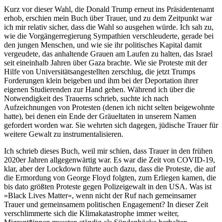
Kurz vor dieser Wahl, die Donald Trump erneut ins Präsidentenamt
erhob, erschien mein Buch über Trauer, und zu dem Zeitpunkt war
ich mir relativ sicher, dass die Wahl so ausgehen würde. Ich sah zu,
wie die Vorgängerregierung Sympathien verschleuderte, gerade bei
den jungen Menschen, und wie sie ihr politisches Kapital damit
vergeudete, das anhaltende Grauen am Laufen zu halten, das Israel
seit eineinhalb Jahren über Gaza brachte. Wie sie Proteste mit der
Hilfe von Universitätsangestellten zerschlug, die jetzt Trumps
Forderungen klein beigeben und ihm bei der Deportation ihrer
eigenen Studierenden zur Hand gehen. Während ich über die
Notwendigkeit des Trauerns schrieb, suchte ich nach
Aufzeichnungen von Protesten (denen ich nicht selten beigewohnte
hatte), bei denen ein Ende der Gräueltaten in unserem Namen
gefordert worden war. Sie wehrten sich dagegen, jüdische Trauer für
weitere Gewalt zu instrumentalisieren.
Ich schrieb dieses Buch, weil mir schien, dass Trauer in den frühen
2020er Jahren allgegenwärtig war. Es war die Zeit von COVID-19,
klar, aber der Lockdown führte auch dazu, dass die Proteste, die auf
die Ermordung von George Floyd folgten, zum Erliegen kamen, die
bis dato größten Proteste gegen Polizeigewalt in den USA. Was ist
»Black Lives Matter«, wenn nicht der Ruf nach gemeinsamer
Trauer und gemeinsamem politischen Engagement? In dieser Zeit
verschlimmerte sich die Klimakatastrophe immer weiter,