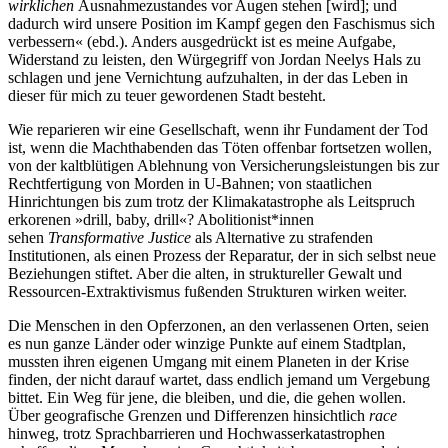
wirklichen
Ausnahmezustandes vor Augen stehen [wird]; und
dadurch wird unsere Position im Kampf gegen den Faschismus sich
verbessern« (ebd.). Anders ausgedrückt ist es meine Aufgabe,
Widerstand zu leisten, den Würgegriff von Jordan Neelys Hals zu
schlagen und jene Vernichtung aufzuhalten, in der das Leben in
dieser für mich zu teuer gewordenen Stadt besteht.
Wie reparieren wir eine Gesellschaft, wenn ihr Fundament der Tod
ist, wenn die Machthabenden das Töten offenbar fortsetzen wollen,
von der kaltblütigen Ablehnung von Versicherungsleistungen bis zur
Rechtfertigung von Morden in U-Bahnen; von staatlichen
Hinrichtungen bis zum trotz der Klimakatastrophe als Leitspruch
erkorenen »drill, baby, drill«? Abolitionist*innen
sehen
Transformative Justice
als Alternative zu strafenden
Institutionen, als einen Prozess der Reparatur, der in sich selbst neue
Beziehungen stiftet. Aber die alten, in struktureller Gewalt und
Ressourcen-Extraktivismus fußenden Strukturen wirken weiter.
Die Menschen in den Opferzonen, an den verlassenen Orten, seien
es nun ganze Länder oder winzige Punkte auf einem Stadtplan,
mussten ihren eigenen Umgang mit einem Planeten in der Krise
finden, der nicht darauf wartet, dass endlich jemand um Vergebung
bittet. Ein Weg für jene, die bleiben, und die, die gehen wollen.
Über geografische Grenzen und Differenzen hinsichtlich
race
hinweg, trotz Sprachbarrieren und Hochwasserkatastrophen