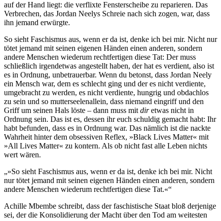
auf der Hand liegt: die verflixte Fensterscheibe zu reparieren. Das
Verbrechen, das Jordan Neelys Schreie nach sich zogen, war, dass
ihn jemand erwürgte.
So sieht Faschismus aus, wenn er da ist, denke ich bei mir. Nicht nur
tötet jemand mit seinen eigenen Händen einen anderen, sondern
andere Menschen wiederum rechtfertigen diese Tat: Der muss
schließlich irgendetwas angestellt haben, der hat es verdient, also ist
es in Ordnung, unbetrauerbar. Wenn du betonst, dass Jordan Neely
ein Mensch war, dem es schlecht ging und der es nicht verdiente,
umgebracht zu werden, es nicht verdiente, hungrig und obdachlos
zu sein und so mutterseelenallein, dass niemand eingriff und den
Griff um seinen Hals löste – dann muss mit
dir
etwas nicht in
Ordnung sein. Das ist es, dessen ihr euch schuldig gemacht habt: Ihr
habt befunden, dass es in Ordnung war. Das nämlich ist die nackte
Wahrheit hinter dem obsessiven Reflex, »Black Lives Matter« mit
»All Lives Matter« zu kontern. Als ob nicht fast alle Leben nichts
wert wären.
»So sieht Faschismus aus, wenn er da ist, denke ich bei mir. Nicht
nur tötet jemand mit seinen eigenen Händen einen anderen, sondern
andere Menschen wiederum rechtfertigen diese Tat.«
Achille Mbembe schreibt, dass der faschistische Staat bloß derjenige
sei, der die Konsolidierung der Macht über den Tod am weitesten