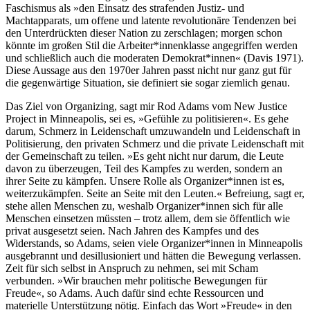
Faschismus als »den Einsatz des strafenden Justiz- und
Machtapparats, um offene und latente revolutionäre Tendenzen bei
den Unterdrückten dieser Nation zu zerschlagen; morgen schon
könnte im großen Stil die Arbeiter*innenklasse angegriffen werden
und schließlich auch die moderaten Demokrat*innen« (Davis 1971).
Diese Aussage aus den 1970er Jahren passt nicht nur ganz gut für
die gegenwärtige Situation, sie definiert sie sogar ziemlich genau.
Das Ziel von Organizing, sagt mir Rod Adams vom New Justice
Project in Minneapolis, sei es, »Gefühle zu politisieren«. Es gehe
darum, Schmerz in Leidenschaft umzuwandeln und Leidenschaft in
Politisierung, den privaten Schmerz und die private Leidenschaft mit
der Gemeinschaft zu teilen. »Es geht nicht nur darum, die Leute
davon zu überzeugen, Teil des Kampfes zu werden, sondern an
ihrer Seite zu kämpfen. Unsere Rolle als Organizer*innen ist es,
weiterzukämpfen. Seite an Seite mit den Leuten.« Befreiung, sagt er,
stehe allen Menschen zu, weshalb Organizer*innen sich für alle
Menschen einsetzen müssten – trotz allem, dem sie öffentlich wie
privat ausgesetzt seien. Nach Jahren des Kampfes und des
Widerstands, so Adams, seien viele Organizer*innen in Minneapolis
ausgebrannt und desillusioniert und hätten die Bewegung verlassen.
Zeit für sich selbst in Anspruch zu nehmen, sei mit Scham
verbunden. »Wir brauchen mehr politische Bewegungen für
Freude«, so Adams. Auch dafür sind echte Ressourcen und
materielle Unterstützung nötig. Einfach das Wort »Freude« in den