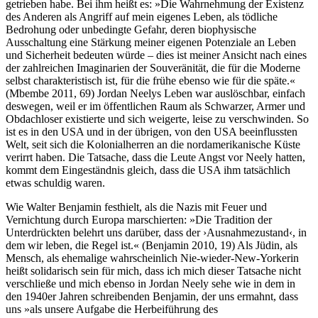
getrieben habe. Bei ihm heißt es: »Die Wahrnehmung der Existenz
des Anderen als Angriff auf mein eigenes Leben, als tödliche
Bedrohung oder unbedingte Gefahr, deren biophysische
Ausschaltung eine Stärkung meiner eigenen Potenziale an Leben
und Sicherheit bedeuten würde – dies ist meiner Ansicht nach eines
der zahlreichen Imaginarien der Souveränität, die für die Moderne
selbst charakteristisch ist, für die frühe ebenso wie für die späte.«
(Mbembe 2011, 69) Jordan Neelys Leben war auslöschbar, einfach
deswegen, weil er im öffentlichen Raum als Schwarzer, Armer und
Obdachloser existierte und sich weigerte, leise zu verschwinden. So
ist es in den USA und in der übrigen, von den USA beeinflussten
Welt, seit sich die Kolonialherren an die nordamerikanische Küste
verirrt haben. Die Tatsache, dass die Leute Angst vor Neely hatten,
kommt dem Eingeständnis gleich, dass die USA ihm tatsächlich
etwas schuldig waren.
Wie Walter Benjamin festhielt, als die Nazis mit Feuer und
Vernichtung durch Europa marschierten: »Die Tradition der
Unterdrückten belehrt uns darüber, dass der ›Ausnahmezustand‹, in
dem wir leben, die Regel ist.« (Benjamin 2010, 19) Als Jüdin, als
Mensch, als ehemalige wahrscheinlich Nie-wieder-New-Yorkerin
heißt solidarisch sein für mich, dass ich mich dieser Tatsache nicht
verschließe und mich ebenso in Jordan Neely sehe wie in dem in
den 1940er Jahren schreibenden Benjamin, der uns ermahnt, dass
uns »als unsere Aufgabe die Herbeiführung des