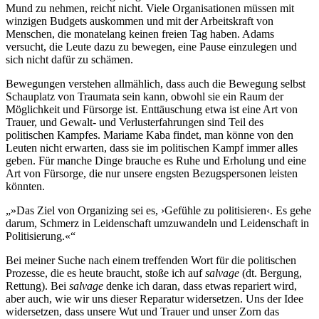
Mund zu nehmen, reicht nicht. Viele Organisationen müssen mit
winzigen Budgets auskommen und mit der Arbeitskraft von
Menschen, die monatelang keinen freien Tag haben. Adams
versucht, die Leute dazu zu bewegen, eine Pause einzulegen und
sich nicht dafür zu schämen.
Bewegungen verstehen allmählich, dass auch die Bewegung selbst
Schauplatz von Traumata sein kann, obwohl sie ein Raum der
Möglichkeit und Fürsorge ist. Enttäuschung etwa ist eine Art von
Trauer, und Gewalt- und Verlusterfahrungen sind Teil des
politischen Kampfes. Mariame Kaba findet, man könne von den
Leuten nicht erwarten, dass sie im politischen Kampf immer alles
geben. Für manche Dinge brauche es Ruhe und Erholung und eine
Art von Fürsorge, die nur unsere engsten Bezugspersonen leisten
könnten.
»Das Ziel von Organizing sei es, ›Gefühle zu politisieren‹. Es gehe
darum, Schmerz in Leidenschaft umzuwandeln und Leidenschaft in
Politisierung.«
Bei meiner Suche nach einem treffenden Wort für die politischen
Prozesse, die es heute braucht, stoße ich auf
salvage
(dt. Bergung,
Rettung). Bei
salvage
denke ich daran, dass etwas repariert wird,
aber auch, wie wir uns dieser Reparatur widersetzen. Uns der Idee
widersetzen, dass unsere Wut und Trauer und unser Zorn das