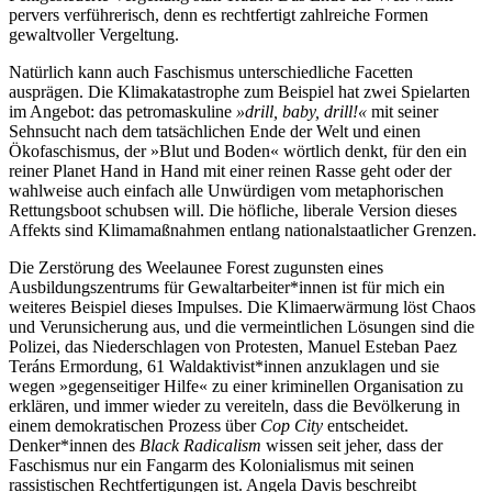
pervers verführerisch, denn es rechtfertigt zahlreiche Formen
gewaltvoller Vergeltung.
Natürlich kann auch Faschismus unterschiedliche Facetten
ausprägen. Die Klimakatastrophe zum Beispiel hat zwei Spielarten
im Angebot: das petromaskuline
»drill, baby, drill!«
mit seiner
Sehnsucht nach dem tatsächlichen Ende der Welt und einen
Ökofaschismus, der »Blut und Boden« wörtlich denkt, für den ein
reiner Planet Hand in Hand mit einer reinen Rasse geht oder der
wahlweise auch einfach alle Unwürdigen vom metaphorischen
Rettungsboot schubsen will. Die höfliche, liberale Version dieses
Affekts sind Klimamaßnahmen entlang nationalstaatlicher Grenzen.
Die Zerstörung des Weelaunee Forest zugunsten eines
Ausbildungszentrums für Gewaltarbeiter*innen ist für mich ein
weiteres Beispiel dieses Impulses. Die Klimaerwärmung löst Chaos
und Verunsicherung aus, und die vermeintlichen Lösungen sind die
Polizei, das Niederschlagen von Protesten, Manuel Esteban Paez
Teráns Ermordung, 61 Waldaktivist*innen anzuklagen und sie
wegen »gegenseitiger Hilfe« zu einer kriminellen Organisation zu
erklären, und immer wieder zu vereiteln, dass die Bevölkerung in
einem demokratischen Prozess über
Cop City
entscheidet.
Denker*innen des
Black Radicalism
wissen seit jeher, dass der
Faschismus nur ein Fangarm des Kolonialismus mit seinen
rassistischen Rechtfertigungen ist. Angela Davis beschreibt