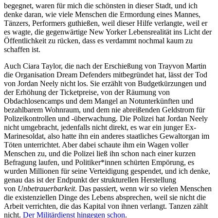
begegnet, waren für mich die schönsten in dieser Stadt, und ich
denke daran, wie viele Menschen die Ermordung eines Mannes,
Tänzers, Performers guthießen, weil dieser Hilfe verlangte, weil er
es wagte, die gegenwärtige New Yorker Lebensrealität ins Licht der
Öffentlichkeit zu rücken, dass es verdammt nochmal kaum zu
schaffen ist.
Auch Ciara Taylor, die nach der Erschießung von Trayvon Martin
die Organisation Dream Defenders mitbegründet hat, lässt der Tod
von Jordan Neely nicht los. Sie erzählt von Budgetkürzungen und
der Erhöhung der Ticketpreise, von der Räumung von
Obdachlosencamps und dem Mangel an Notunterkünften und
bezahlbarem Wohnraum, und dem nie abreißenden Geldstrom für
Polizeikontrollen und -überwachung. Die Polizei hat Jordan Neely
nicht umgebracht, jedenfalls nicht direkt, es war ein junger Ex-
Marinesoldat, also hatte ihn ein anderes staatliches Gewaltorgan im
Töten unterrichtet. Aber dabei schaute ihm ein Wagen voller
Menschen zu, und die Polizei ließ ihn schon nach einer kurzen
Befragung laufen, und Politiker*innen schürten Empörung, es
wurden Millionen für seine Verteidigung gespendet, und ich denke,
genau das ist der Endpunkt der strukturellen Herstellung
von
Unbetrauerbarkeit
. Das passiert, wenn wir so vielen Menschen
die existenziellen Dinge des Lebens absprechen, weil sie nicht die
Arbeit verrichten, die das Kapital von ihnen verlangt. Tanzen zählt
nicht.
Der Militärdienst hingegen schon
.