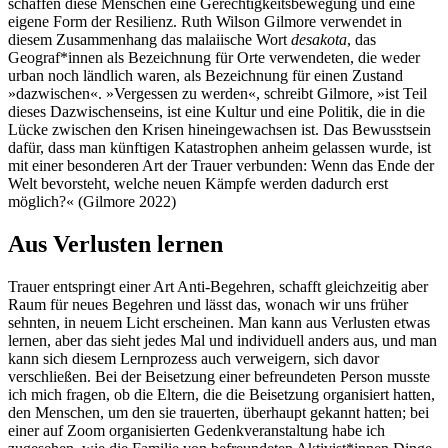
schaffen diese Menschen eine Gerechtigkeitsbewegung und eine
eigene Form der Resilienz. Ruth Wilson Gilmore verwendet in
diesem Zusammenhang das malaiische Wort
desakota
, das
Geograf*innen als Bezeichnung für Orte verwendeten, die weder
urban noch ländlich waren, als Bezeichnung für einen Zustand
»dazwischen«. »Vergessen zu werden«, schreibt Gilmore, »ist Teil
dieses Dazwischenseins, ist eine Kultur und eine Politik, die in die
Lücke zwischen den Krisen hineingewachsen ist. Das Bewusstsein
dafür, dass man künftigen Katastrophen anheim gelassen wurde, ist
mit einer besonderen Art der Trauer verbunden: Wenn das Ende der
Welt bevorsteht, welche neuen Kämpfe werden dadurch erst
möglich?« (Gilmore 2022)
Aus Verlusten lernen
Trauer entspringt einer Art Anti-Begehren, schafft gleichzeitig aber
Raum für neues Begehren und lässt das, wonach wir uns früher
sehnten, in neuem Licht erscheinen. Man kann aus Verlusten etwas
lernen, aber das sieht jedes Mal und individuell anders aus, und man
kann sich diesem Lernprozess auch verweigern, sich davor
verschließen. Bei der Beisetzung einer befreundeten Person musste
ich mich fragen, ob die Eltern, die die Beisetzung organisiert hatten,
den Menschen, um den sie trauerten, überhaupt gekannt hatten; bei
einer auf Zoom organisierten Gedenkveranstaltung habe ich