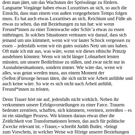
dem man jätet, um das Wachstum der Sprösslinge zu fördern.
Langsame Vorgänge haben etwas Luxuriöses an sich, so auch die
Einsicht, dass man einem von außen vorgegebenen Tempo folgen
muss. Es hat auch etwas Luxuriöses an sich, Reichtum und Fülle als
etwas zu sehen, das mit Beziehungen zu tun hat: wie wenn
Freund*innen zu einer Totenwache oder Schiv’a etwas zu essen
mitbringen. In solchen Situationen vertrauen wir darauf, dass sich
jemand um uns kümmert, wenn wir vor lauter Schock vergessen zu
essen – jedenfalls wenn wir ein gutes soziales Netz um uns haben.
Oft male ich mir aus, was wäre, wenn wir dieses ethische Prinzip
ausdehnen könnten: Wenn wir nicht länger Lohnarbeit leisten
müssten, um unsere Bedürfnisse zu stillen, und zwar nicht nur in
Ausnahmesituationen, sondern immer. Wie wäre das, wenn wir
alles, was getan werden muss, aus einem Moment der
(Selbst-)Fürsorge heraus täten, die sich nicht wie Arbeit anfühlte und
auch keine wäre. So wie es sich nicht nach Arbeit anfühlt,
Freund*innen zu trösten.
Denn Trauer hört nie auf, jedenfalls nicht wirklich. Neben ihr
verkommen unsere Erfolgsvorstellungen zu einer Farce. Trauern
bedeutet zerstören, schaffen, sich kümmern, vereinen, zerreißen – es
ist ein ständiger Prozess. Wir können daraus etwas über die
Zeitlichkeit von Transformationen lernen, das auch für politische
Zwecke relevant ist. »Trauer,« schreibt Judith Butler, »bringt
zum Vorschein, in welcher Weise wir Hörige unserer Beziehungen