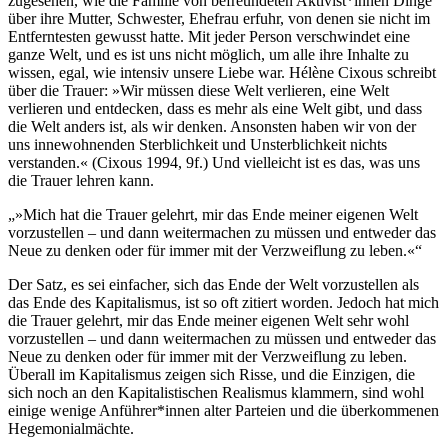
zugesehen, wie die Familie von befreundeten Aktivist*innen Dinge
über ihre Mutter, Schwester, Ehefrau erfuhr, von denen sie nicht im
Entferntesten gewusst hatte. Mit jeder Person verschwindet eine
ganze Welt, und es ist uns nicht möglich, um alle ihre Inhalte zu
wissen, egal, wie intensiv unsere Liebe war. Hélène Cixous schreibt
über die Trauer: »Wir müssen diese Welt verlieren, eine Welt
verlieren und entdecken, dass es mehr als eine Welt gibt, und dass
die Welt anders ist, als wir denken. Ansonsten haben wir von der
uns innewohnenden Sterblichkeit und Unsterblichkeit nichts
verstanden.« (Cixous 1994, 9f.) Und vielleicht ist es das, was uns
die Trauer lehren kann.
»Mich hat die Trauer gelehrt, mir das Ende meiner eigenen Welt
vorzustellen – und dann weitermachen zu müssen und entweder das
Neue zu denken oder für immer mit der Verzweiflung zu leben.«
Der Satz, es sei einfacher, sich das Ende der Welt vorzustellen als
das Ende des Kapitalismus, ist so oft zitiert worden. Jedoch hat mich
die Trauer gelehrt, mir das Ende meiner eigenen Welt sehr wohl
vorzustellen – und dann weitermachen zu müssen und entweder das
Neue zu denken oder für immer mit der Verzweiflung zu leben.
Überall im Kapitalismus zeigen sich Risse, und die Einzigen, die
sich noch an den Kapitalistischen Realismus klammern, sind wohl
einige wenige Anführer*innen alter Parteien und die überkommenen
Hegemonialmächte.