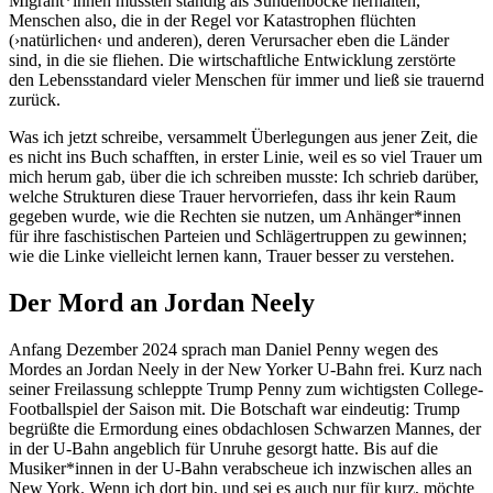
Migrant*innen mussten ständig als Sündenböcke herhalten,
Menschen also, die in der Regel vor Katastrophen flüchten
(›natürlichen‹ und anderen), deren Verursacher eben die Länder
sind, in die sie fliehen. Die wirtschaftliche Entwicklung zerstörte
den Lebensstandard vieler Menschen für immer und ließ sie trauernd
zurück.
Was ich jetzt schreibe, versammelt Überlegungen aus jener Zeit, die
es nicht ins Buch schafften, in erster Linie, weil es so viel Trauer um
mich herum gab, über die ich schreiben musste: Ich schrieb darüber,
welche Strukturen diese Trauer hervorriefen, dass ihr kein Raum
gegeben wurde, wie die Rechten sie nutzen, um Anhänger*innen
für ihre faschistischen Parteien und Schlägertruppen zu gewinnen;
wie die Linke vielleicht lernen kann, Trauer besser zu verstehen.
Der Mord an Jordan Neely
Anfang Dezember 2024 sprach man Daniel Penny wegen des
Mordes an Jordan Neely in der New Yorker U-Bahn frei. Kurz nach
seiner Freilassung schleppte Trump Penny zum wichtigsten College-
Footballspiel der Saison mit. Die Botschaft war eindeutig: Trump
begrüßte die Ermordung eines obdachlosen Schwarzen Mannes, der
in der U-Bahn angeblich für Unruhe gesorgt hatte. Bis auf die
Musiker*innen in der U-Bahn verabscheue ich inzwischen alles an
New York. Wenn ich dort bin, und sei es auch nur für kurz, möchte