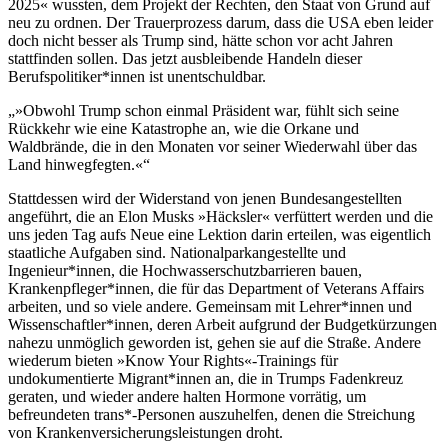
2025« wussten, dem Projekt der Rechten, den Staat von Grund auf
neu zu ordnen. Der Trauerprozess darum, dass die USA eben leider
doch nicht besser als Trump sind, hätte schon vor acht Jahren
stattfinden sollen. Das jetzt ausbleibende Handeln dieser
Berufspolitiker*innen ist unentschuldbar.
»Obwohl Trump schon einmal Präsident war, fühlt sich seine
Rückkehr wie eine Katastrophe an, wie die Orkane und
Waldbrände, die in den Monaten vor seiner Wiederwahl über das
Land hinwegfegten.«
Stattdessen wird der Widerstand von jenen Bundesangestellten
angeführt, die an Elon Musks »Häcksler« verfüttert werden und die
uns jeden Tag aufs Neue eine Lektion darin erteilen, was eigentlich
staatliche Aufgaben sind. Nationalparkangestellte und
Ingenieur*innen, die Hochwasserschutzbarrieren bauen,
Krankenpfleger*innen, die für das Department of Veterans Affairs
arbeiten, und so viele andere. Gemeinsam mit Lehrer*innen und
Wissenschaftler*innen, deren Arbeit aufgrund der Budgetkürzungen
nahezu unmöglich geworden ist, gehen sie auf die Straße. Andere
wiederum bieten »Know Your Rights«-Trainings für
undokumentierte Migrant*innen an, die in Trumps Fadenkreuz
geraten, und wieder andere halten Hormone vorrätig, um
befreundeten trans*-Personen auszuhelfen, denen die Streichung
von Krankenversicherungsleistungen droht.