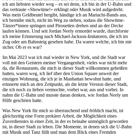
ich am liebsten wieder weg – es sei denn, ich bin in der U-Bahn und
das vertraute »Showtime!« erklingt oder Musik wird aufgedreht.
Was mein Geldbeutel hergibt, händige ich an Mariachi-Bands aus,
ich bemühe mich, nicht im Weg zu stehen, sodass die Showtime-
Tänzer*innen springen und Pirouetten drehen und an der Decke
laufen können. Und seit Jordan Neely ermordet wurde, durchforste
ich meine Erinnerung nach Michael-Jackson-Imitatoren, die ich im
Zug oder am Bahnsteig gesehen habe. Da waren welche, ich bin mir
sicher. Ob er es war?
Im Mai 2023 war ich mal wieder in New York, und die Stadt war
voll mit den Geistern meiner Vergangenheit, vieles war nicht mehr
da, die Restaurants, die mich in dieser Stadt willkommen geheißen
hatten, waren weg, ich lief über den Union Square unweit der
einzigen Wohnung, die ich je in Manhattan bewohnt hatte, und
erinnerte mich an den Zeitpunkt, als die letzte Version dieser Stadt,
die ich noch zu lieben vermochte, vorbei war, aus und vorbei. In
nahm die U-Bahn und musste daran denken, wie Jordan Neely um
Hilfe geschrien hatte.
Was New York für mich so überraschend und fröhlich macht, ist
gleichzeitig eine Form prekärer Arbeit, die Möglichkeit eines
Zuverdienstes in einer Zeit, in der es beinahe unmöglich geworden
ist, in dieser Stadt zu leben. Die Momente, in denen sich die U-Bahn
mit Musik und Tanz füllt und man dem Blick eines Fremden