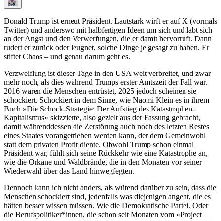
Donald Trump ist erneut Präsident. Lautstark wirft er auf X (vormals
Twitter) und anderswo mit halbfertigen Ideen um sich und labt sich
an der Angst und den Verwerfungen, die er damit hervorruft. Dann
rudert er zurück oder leugnet, solche Dinge je gesagt zu haben. Er
stiftet Chaos – und genau darum geht es.
Verzweiflung ist dieser Tage in den USA weit verbreitet, und zwar
mehr noch, als dies während Trumps erster Amtszeit der Fall war.
2016 waren die Menschen entrüstet, 2025 jedoch scheinen sie
schockiert. Schockiert in dem Sinne, wie Naomi Klein es in ihrem
Buch »Die Schock-Strategie: Der Aufstieg des Katastrophen-
Kapitalismus« skizzierte, also gezielt aus der Fassung gebracht,
damit währenddessen die Zerstörung auch noch des letzten Restes
eines Staates vorangetrieben werden kann, der dem Gemeinwohl
statt dem privaten Profit diente. Obwohl Trump schon einmal
Präsident war, fühlt sich seine Rückkehr wie eine Katastrophe an,
wie die Orkane und Waldbrände, die in den Monaten vor seiner
Wiederwahl über das Land hinwegfegten.
Dennoch kann ich nicht anders, als wütend darüber zu sein, dass die
Menschen schockiert sind, jedenfalls was diejenigen angeht, die es
hätten besser wissen müssen. Wie die Demokratische Partei. Oder
die Berufspolitiker*innen, die schon seit Monaten vom »Project