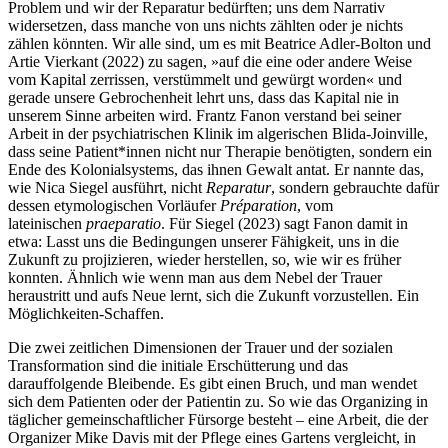
Problem und wir der Reparatur bedürften; uns dem Narrativ
widersetzen, dass manche von uns nichts zählten oder je nichts
zählen könnten. Wir alle sind, um es mit Beatrice Adler-Bolton und
Artie Vierkant (2022) zu sagen, »auf die eine oder andere Weise
vom Kapital zerrissen, verstümmelt und gewürgt worden« und
gerade unsere Gebrochenheit lehrt uns, dass das Kapital nie in
unserem Sinne arbeiten wird. Frantz Fanon verstand bei seiner
Arbeit in der psychiatrischen Klinik im algerischen Blida-Joinville,
dass seine Patient*innen nicht nur Therapie benötigten, sondern ein
Ende des Kolonialsystems, das ihnen Gewalt antat. Er nannte das,
wie Nica Siegel ausführt, nicht
Reparatur
, sondern gebrauchte dafür
dessen etymologischen Vorläufer
Préparation
, vom
lateinischen
praeparatio
. Für Siegel (2023) sagt Fanon damit in
etwa: Lasst uns die Bedingungen unserer Fähigkeit, uns in die
Zukunft zu projizieren, wieder herstellen, so, wie wir es früher
konnten. Ähnlich wie wenn man aus dem Nebel der Trauer
heraustritt und aufs Neue lernt, sich die Zukunft vorzustellen. Ein
Möglichkeiten-Schaffen.
Die zwei zeitlichen Dimensionen der Trauer und der sozialen
Transformation sind die initiale Erschütterung und das
darauffolgende Bleibende. Es gibt einen Bruch, und man wendet
sich dem Patienten oder der Patientin zu. So wie das Organizing in
täglicher gemeinschaftlicher Fürsorge besteht – eine Arbeit, die der
Organizer Mike Davis mit der Pflege eines Gartens vergleicht, in