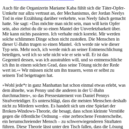
Auch für die Organizerin Mariame Kaba fühlt sich die Täter-Opfer-
Umkehr nur allzu vertraut an, der Mechanismus, der Jordan Neelys
Tod in eine Erzählung darüber verkehrte, was Neely falsch gemacht
hatte. Sie sagt: »Das möchte man nicht sein, man will kein Opfer
sein, also ziehst du dir so einen Mantel der Unverletzbarkeit über.
Mir kann nichts passieren. Ich verhalte mich korrekt. Mir werden
solche schlimmen Dinge schon nicht zustoßen. Die Menschen in
dieser U-Bahn trugen so einen Mantel. ›Ich werde nie wie dieser
Typ sein. Mehr noch, ich werde mich an seiner Entmenschlichung
beteiligen, weil ich so sehr nicht wie er sein will. Er ist das
Gegenteil dessen, was ich ausstrahlen will, und so entmenschliche
ich ihn in einem solchen Grad, dass seine Tötung nicht der Rede
wert ist.‹« Wir müssen nicht um ihn trauern, wenn er selbst zu
seinem Tod beigetragen hat.
»Wohl jede*r in ganz Manhattan hat schon einmal etwas erlebt, was
dem ähnelte, was Penny und die anderen in der U-Bahn
durchmachten«, so das Pressestatement von Daniel Pennys
Strafverteidiger. Es unterschlägt, dass die meisten Menschen deshalb
nicht zu Mördern werden. Es handelt sich um eine Spielart der
Broken-Windows-Theorie, die besagt, dass schon kleinste Verstöße
gegen die öffentliche Ordnung – eine zerbrochene Fensterscheibe,
ein herumschreiender Mensch – zu schwerwiegenderen Straftaten
führen. Diese Theorie lässt unter den Tisch fallen, dass die Lösung