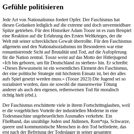
Gefühle politisieren
Jede Art von Nationalismus fordert Opfer. Der Faschismus hat
diesen Gedanken lediglich auf die extreme und doch unvermeidbare
Spitze getrieben. Für den Historiker Adam Tooze ist es zum Beispiel
eine Reaktion auf die Erfahrung des Ersten Weltkrieges, der die
Welt mit seiner schrecklichen Gewalt überrollte. Für den Faschismus
allgemein und den Nationalsozialismus im Besonderen war eine
romantisierende Sicht auf Brutalität und Tod, auf die Aufopferung
für die Nation zentral. Tooze weist auf das Motto der Hitlerjugend
»Ich bin geboren, um für Deutschland zu sterben« hin. Er schreibt:
»Dieses Bewusstsein ist ein wesentliches Element des Faschismus,
der eine politische Strategie mit höchstem Einsatz ist, bei der alles
aufs Spiel gesetzt werden muss.« (Tooze 2023) Die Jugend sei so
sozialisiert worden, dass sie sowohl die massenweise Tötung
anderer als auch den eigenen, reihenweisen Tod für moralisch
richtig hielt (ebd.).
Der Faschismus erschütterte viele in ihrem Fortschrittsglauben, weil
er die vorgeblichen Vorteile der industriellen Moderne in eine
Todesmaschine ungeheuerlichen Ausmaßes verkehrte. Ein
Fließband, das unzählige Juden und Jüdinnen, Rom*nja, Schwarze,
queere und kommunistische Menschen in den Tod beförderte, das
erst nach der Befreiung der Todeslager in seiner gesamten