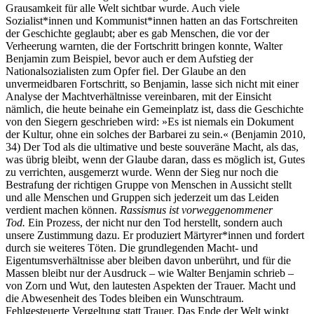
Grausamkeit für alle Welt sichtbar wurde. Auch viele
Sozialist*innen und Kommunist*innen hatten an das Fortschreiten
der Geschichte geglaubt; aber es gab Menschen, die vor der
Verheerung warnten, die der Fortschritt bringen konnte, Walter
Benjamin zum Beispiel, bevor auch er dem Aufstieg der
Nationalsozialisten zum Opfer fiel. Der Glaube an den
unvermeidbaren Fortschritt, so Benjamin, lasse sich nicht mit einer
Analyse der Machtverhältnisse vereinbaren, mit der Einsicht
nämlich, die heute beinahe ein Gemeinplatz ist, dass die Geschichte
von den Siegern geschrieben wird: »Es ist niemals ein Dokument
der Kultur, ohne ein solches der Barbarei zu sein.« (Benjamin 2010,
34) Der Tod als die ultimative und beste souveräne Macht, als das,
was übrig bleibt, wenn der Glaube daran, dass es möglich ist, Gutes
zu verrichten, ausgemerzt wurde. Wenn der Sieg nur noch die
Bestrafung der richtigen Gruppe von Menschen in Aussicht stellt
und alle Menschen und Gruppen sich jederzeit um das Leiden
verdient machen können.
Rassismus ist vorweggenommener
Tod.
Ein Prozess, der nicht nur den Tod herstellt, sondern auch
unsere Zustimmung dazu. Er produziert Märtyrer*innen und fordert
durch sie weiteres Töten. Die grundlegenden Macht- und
Eigentumsverhältnisse aber bleiben davon unberührt, und für die
Massen bleibt nur der Ausdruck – wie Walter Benjamin schrieb –
von Zorn und Wut, den lautesten Aspekten der Trauer. Macht und
die Abwesenheit des Todes bleiben ein Wunschtraum.
Fehlgesteuerte Vergeltung statt Trauer. Das Ende der Welt winkt