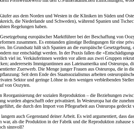
direktem Preiswettbewerb mit den US-amerikanischen Einrichtungen, wo
äufer aus dem Norden und Westen in die Kliniken im Süden und Osten
ankreich, die Niederlande und Schweden), während Spanien und Tsche
alsten Regelungen haben.
ale Gesetzgebung europäischer Marktführer bei der Beschaffung von Oozy
sreformen zusammen. Es entstanden günstige Bedingungen für eine privatw
häfen. Im Grundsatz hält sich Spanien an die europäische Gesetzgebung
ondern nur entschädigt werden. In der Praxis fallen die »Entschädigunge
ch viel ist. Verkäuferinnen werden vor allem aus zwei Gruppen rekrutie
en; andererseits Immigrantinnen aus Lateinamerika und Osteuropa, die 
umentierter Zuerwerb. Die Menge junger Frauen aus Osteuropa, die in 
tpflanzung: Seit dem Ende des Staatssozialismus arbeiten osteuropäisch
ivaten Sektor und geringe Löhne in den wenigen verbleibenden Stellen 
auf von Oozyten.
n Reorganisierung der sozialen Reproduktion – die Beziehungen zwisch
g wurden abgeschafft oder privatisiert. In Westeuropa hat die zuneh
eführt, die durch den Import von Pflegearbeit aus Osteuropa gedeckt 
t langem auch Gegenstand deiner Arbeit. Es wird argumentiert, dass da
n war, als die Produktion in der Fabrik und die Reproduktion zuhause 
och sinnvoll?