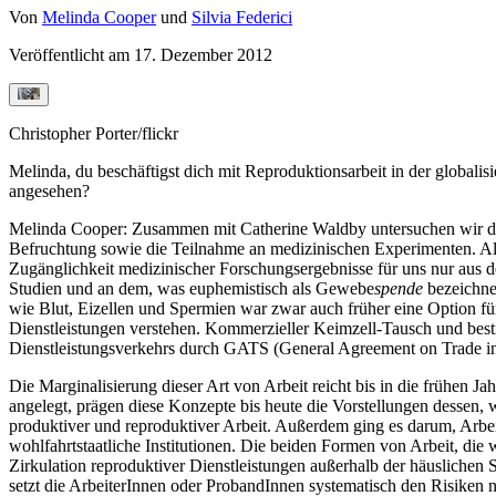
Von
Melinda Cooper
und
Silvia Federici
Veröffentlicht am
17. Dezember 2012
Christopher Porter/flickr
Melinda, du beschäftigst dich mit Reproduktionsarbeit in der globalisi
angesehen?
Melinda Cooper:
Zusammen mit Catherine Waldby untersuchen wir die 
Befruchtung sowie die Teilnahme an medizinischen Experimenten. A
Zugänglichkeit medizinischer Forschungsergebnisse für uns nur aus de
Studien und an dem, was euphemistisch als Gewebe
spende
bezeichnet
wie Blut, Eizellen und Spermien war zwar auch früher eine Option f
Dienstleistungen verstehen. Kommerzieller Keimzell-Tausch und bestim
Dienstleistungsverkehrs durch GATS (General Agreement on Trade in
Die Marginalisierung dieser Art von Arbeit reicht bis in die frühen J
angelegt, prägen diese Konzepte bis heute die Vorstellungen dessen, 
produktiver und reproduktiver Arbeit. Außerdem ging es darum, Arbei
wohlfahrtstaatliche Institutionen. Die beiden Formen von Arbeit, die 
Zirkulation reproduktiver Dienstleistungen außerhalb der häuslichen
setzt die ArbeiterInnen oder ProbandInnen systematisch den Risiken 