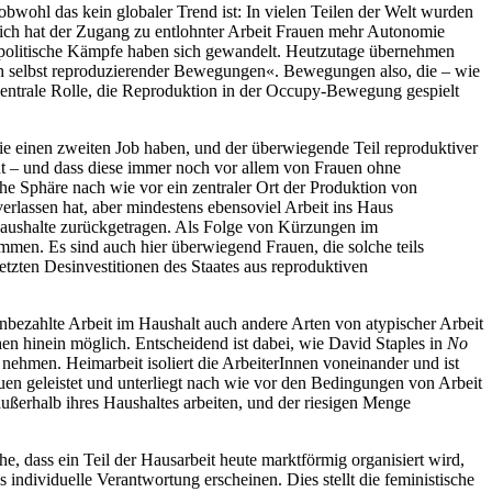
obwohl das kein globaler Trend ist: In vielen Teilen der Welt wurden
rlich hat der Zugang zu entlohnter Arbeit Frauen mehr Autonomie
h politische Kämpfe haben sich gewandelt. Heutzutage übernehmen
ich selbst reproduzierender Bewegungen«. Bewegungen also, die – wie
 zentrale Rolle, die Reproduktion in der Occupy-Bewegung gespielt
 sie einen zweiten Job haben, und der überwiegende Teil reproduktiver
cht – und dass diese immer noch vor allem von Frauen ohne
he Sphäre nach wie vor ein zentraler Ort der Produktion von
verlassen hat, aber mindestens ebensoviel Arbeit ins Haus
 Haushalte zurückgetragen. Als Folge von Kürzungen im
en. Es sind auch hier überwiegend Frauen, die solche teils
setzten Desinvestitionen des Staates aus reproduktiven
nbezahlte Arbeit im Haushalt auch andere Arten von atypischer Arbeit
chen hinein möglich. Entscheidend ist dabei, wie David Staples in
No
u nehmen. Heimarbeit isoliert die ArbeiterInnen voneinander und ist
auen geleistet und unterliegt nach wie vor den Bedingungen von Arbeit
ßerhalb ihres Haushaltes arbeiten, und der riesigen Menge
e, dass ein Teil der Hausarbeit heute marktförmig organisiert wird,
s individuelle Verantwortung erscheinen. Dies stellt die feministische