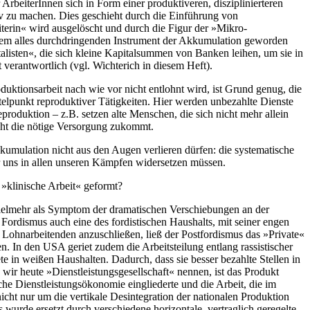
rbeiterInnen sich in Form einer produktiveren, disziplinierteren
iv zu machen. Dies geschieht durch die Einführung von
iterin« wird ausgelöscht und durch die Figur der »Mikro-
einem alles durchdringenden Instrument der Akkumulation geworden
talisten«, die sich kleine Kapitalsummen von Banken leihen, um sie in
t verantwortlich (vgl. Wichterich in diesem Heft).
uktionsarbeit nach wie vor nicht entlohnt wird, ist Grund genug, die
elpunkt reproduktiver Tätigkeiten. Hier werden unbezahlte Dienste
oduktion – z.B. setzen alte Menschen, die sich nicht mehr allein
cht die nötige Versorgung zukommt.
kumulation nicht aus den Augen verlieren dürfen: die systematische
r uns in allen unseren Kämpfen widersetzen müssen.
 »klinische Arbeit« geformt?
h vielmehr als Symptom der dramatischen Verschiebungen an der
Fordismus auch eine des fordistischen Haushalts, mit seiner engen
Lohnarbeitenden anzuschließen, ließ der Postfordismus das »Private«
. In den USA geriet zudem die Arbeitsteilung entlang rassistischer
e in weißen Haushalten. Dadurch, dass sie besser bezahlte Stellen in
wir heute »Dienstleistungsgesellschaft« nennen, ist das Produkt
che Dienstleistungsökonomie eingliederte und die Arbeit, die im
ht nur um die vertikale Desintegration der nationalen Produktion
 wurde ersetzt durch verschiedene horizontale, vertraglich geregelte