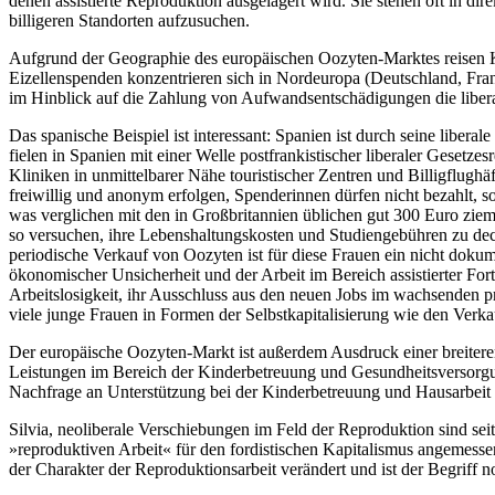
denen assistierte Reproduktion ausgelagert wird. Sie stehen oft in 
billigeren Standorten aufzusuchen.
Aufgrund der Geographie des europäischen Oozyten-Marktes reisen K
Eizellenspenden konzentrieren sich in Nordeuropa (Deutschland, Fr
im Hinblick auf die Zahlung von Aufwandsentschädigungen die liber
Das spanische Beispiel ist interessant: Spanien ist durch seine liber
fielen in Spanien mit einer Welle postfrankistischer liberaler Gesetze
Kliniken in unmittelbarer Nähe touristischer Zentren und Billigflug
freiwillig und anonym erfolgen, Spenderinnen dürfen nicht bezahlt, s
was verglichen mit den in Großbritannien üblichen gut 300 Euro ziemli
so versuchen, ihre Lebenshaltungskosten und Studiengebühren zu deck
periodische Verkauf von Oozyten ist für diese Frauen ein nicht dok
ökonomischer Unsicherheit und der Arbeit im Bereich assistierter For
Arbeitslosigkeit, ihr Ausschluss aus den neuen Jobs im wachsenden pr
viele junge Frauen in Formen der Selbstkapitalisierung wie den Verk
Der europäische Oozyten-Markt ist außerdem Ausdruck einer breitere
Leistungen im Bereich der Kinderbetreuung und Gesundheitsversorgun
Nachfrage an Unterstützung bei der Kinderbetreuung und Hausarbeit g
Silvia, neoliberale Verschiebungen im Feld der Reproduktion sind sei
»reproduktiven Arbeit« für den fordistischen Kapitalismus angemesse
der Charakter der Reproduktionsarbeit verändert und ist der Begriff n