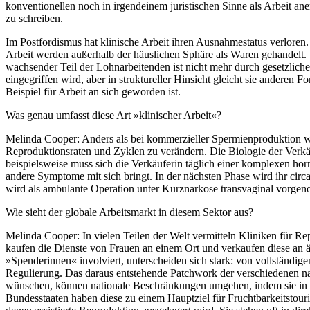
konventionellen noch in irgendeinem juristischen Sinne als Arbeit a
zu schreiben.
Im Postfordismus hat klinische Arbeit ihren Ausnahmestatus verloren. 
Arbeit werden außerhalb der häuslichen Sphäre als Waren gehandelt.
wachsender Teil der Lohnarbeitenden ist nicht mehr durch gesetzliche 
eingegriffen wird, aber in struktureller Hinsicht gleicht sie anderen
Beispiel für Arbeit an sich geworden ist.
Was genau umfasst diese Art »klinischer Arbeit«?
Melinda Cooper:
Anders als bei kommerzieller Spermienproduktion wi
Reproduktionsraten und Zyklen zu verändern. Die Biologie der Verkäu
beispielsweise muss sich die Verkäuferin täglich einer komplexen ho
andere Symptome mit sich bringt. In der nächsten Phase wird ihr circ
wird als ambulante Operation unter Kurznarkose transvaginal vorgenom
Wie sieht der globale Arbeitsmarkt in diesem Sektor aus?
Melinda Cooper:
In vielen Teilen der Welt vermitteln Kliniken für R
kaufen die Dienste von Frauen an einem Ort und verkaufen diese an ä
»Spenderinnen« involviert, unterscheiden sich stark: von vollständ
Regulierung. Das daraus entstehende Patchwork der verschiedenen na
wünschen, können nationale Beschränkungen umgehen, indem sie in ei
Bundesstaaten haben diese zu einem Hauptziel für Fruchtbarkeitstour