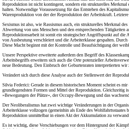
Reproduktion ist nicht kontingent, sondern ein strukturelles Merkmal 
halten. Notwendige Voraussetzung für das Entstehen des Kapitalismu
Warenproduktion von der der Reproduktion der Arbeitskraft. Letztere 
Sexismus ist also, wie Rassismus auch, ein strukturelles Merkmal des Ka
Abwertung von uns Menschen und den entsprechenden Tätigkeiten angele
Reproduktionsarbeit ist somit ein strategischer Angriffspunkt auf die
von Ausbeutung verschleiert und die Arbeiterklasse gespalten. Durch d
Diese Macht beginnt mit der Kontrolle und Beaufsichtigung der weibl
Unsere Perspektive erweiterte außerdem den Begriff des Klassenkampf
Arbeitsbegriffs erweitern sich auch die Orte potenzieller Arbeitsve
neue Bedeutung. Den Einbruch der Geburtenraten interpretierten wir 
Verändert sich durch diese Analyse auch der Stellenwert der Reprodu
Silvia Federici:
Gerade in diesem historischen Moment scheint es mir e
grundlegendsten Formen und Mittel der Reproduktion. Gleichzeitig i
»Bewegungen der Plätze«, der Occupy-Bewegung und das wachsende 
Der Neoliberalismus hat zwei wichtige Veränderungen in der Organisi
Arbeiterklasse vollzogen (gemeinhin als Ende des Wohlfahrtsstaates b
Reproduktion unmittelbar in einen Akt der Akkumulation zu verwande
Es ist wichtig, diese Verschiebungen vor dem Hintergrund der Kämpfe