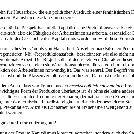
n für Hausarbeit«, die ein politischer Ausdruck einer feministischen K
sieren. Kannst du diese kurz umreißen?
schränkte Perspektive auf die kapitalistische Produktionsweise bietet
tskraft, also die Fähigkeit der ArbeiterInnen zu arbeiten, essenzieller B
phäre. In der Geschichte des Kapitalismus wurde und wird diese Form der
oretisches Verständnis von Hausarbeit. Aus einer marxistischen Perspekt
regenerieren. Mit »Reproduktionsarbeit« bezeichneten wir also nicht nu
motionale Arbeit. Der Begriff soll auf den repetitiven Charakter diese
roduzieren sich, indem sie Waren konsumieren, die sie von ihrem Lohn 
tion der ArbeiterInnen notwendig ist. Das war zentral. Der Begriff v
h selbst und die Klassenverhältnisse reproduziert. Damit ist die herrs
s dem Ausschluss von Frauen aus der
gesellschaftlich notwendigen
Produ
ie wichtigste Form der Produktion überhaupt ist, da ohne sie keine ande
 stattdessen in der Trennung der Sphären, der naturalisierten Zuweisu
n, ihrer ökonomischen Unselbständigkeit und auch der besonderen Ste
Prekarität etc. Auch als Lohnarbeit bleibt Frauenarbeit weitgehend auf 
lohnt werden.
igte eure Reformulierung auf?
llung der Frau im Kapitalismus klarer zu verstehen, sondern auch das S