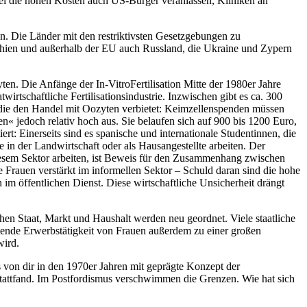
bei die hohen Kosten auch US-Bürger veranlassen, Kliniken an
. Die Länder mit den restriktivsten Gesetzgebungen zu
chien und außerhalb der EU auch Russland, die Ukraine und Zypern
ten. Die Anfänge der In-VitroFertilisation Mitte der 1980er Jahre
irtschaftliche Fertilisationsindustrie. Inzwischen gibt es ca. 300
, die den Handel mit Oozyten verbietet: Keimzellenspenden müssen
n« jedoch relativ hoch aus. Sie belaufen sich auf 900 bis 1200 Euro,
rt: Einerseits sind es spanische und internationale Studentinnen, die
in der Landwirtschaft oder als Hausangestellte arbeiten. Der
diesem Sektor arbeiten, ist Beweis für den Zusammenhang zwischen
e Frauen verstärkt im informellen Sektor – Schuld daran sind die hohe
im öffentlichen Dienst. Diese wirtschaftliche Unsicherheit drängt
en Staat, Markt und Haushalt werden neu geordnet. Viele staatliche
mende Erwerbstätigkeit von Frauen außerdem zu einer großen
wird.
s von dir in den 1970er Jahren mit geprägte Konzept der
stattfand. Im Postfordismus verschwimmen die Grenzen. Wie hat sich