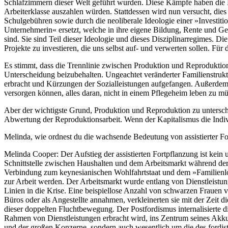
Schlafzimmern dieser Welt geführt wurden. Diese Kämpfe haben die Ho
Arbeiterklasse auszahlen würden. Stattdessen wird nun versucht, die
Schulgebühren sowie durch die neoliberale Ideologie einer »Investiti
Unternehmerin« ersetzt, welche in ihre eigene Bildung, Rente und Ge
sind. Sie sind Teil dieser Ideologie und dieses Disziplinarregimes. 
Projekte zu investieren, die uns selbst auf- und verwerten sollen. Für 
Es stimmt, dass die Trennlinie zwischen Produktion und Reproduktion 
Unterscheidung beizubehalten. Ungeachtet veränderter Familienstrukt
erbracht und Kürzungen der Sozialleistungen aufgefangen. Außerdem g
versorgen können, alles daran, nicht in einem Pflegeheim leben zu 
Aber der wichtigste Grund, Produktion und Reproduktion zu unterschei
Abwertung der Reproduktionsarbeit. Wenn der Kapitalismus die Indiv
Melinda, wie ordnest du die wachsende Bedeutung von assistierter Fo
Melinda Cooper:
Der Aufstieg der assistierten Fortpflanzung ist kei
Schnittstelle zwischen Haushalten und dem Arbeitsmarkt während der 1
Verbindung zum keynesianischen Wohlfahrtstaat und dem »Familienloh
zur Arbeit werden. Der Arbeitsmarkt wurde entlang von Dienstleistung
Linien in die Krise. Eine beispiellose Anzahl von schwarzen Frauen v
Büros oder als Angestellte annahmen, verkleinerten sie mit der Zeit 
dieser doppelten Fluchtbewegung. Der Postfordismus internalisierte di
Rahmen von Dienstleistungen erbracht wird, ins Zentrum seines Akku
und der großen Konzerne, sondern auch wesentlich um die des fordistis