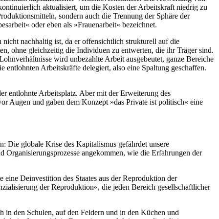
tinuierlich aktualisiert, um die Kosten der Arbeitskraft niedrig zu
roduktionsmitteln, sondern auch die Trennung der Sphäre der
esarbeit« oder eben als »Frauenarbeit« bezeichnet.
cht nachhaltig ist, da er offensichtlich strukturell auf die
, ohne gleichzeitig die Individuen zu entwerten, die ihr Träger sind.
e Lohnverhältnisse wird unbezahlte Arbeit ausgebeutet, ganze Bereiche
 entlohnten Arbeitskräfte delegiert, also eine Spaltung geschaffen.
r entlohnte Arbeitsplatz. Aber mit der Erweiterung des
vor Augen und gaben dem Konzept »das Private ist politisch« eine
n: Die globale Krise des Kapitalismus gefährdet unsere
 und Organisierungsprozesse angekommen, wie die Erfahrungen der
 eine Deinvestition des Staates aus der Reproduktion der
ialisierung der Reproduktion«, die jeden Bereich gesellschaftlicher
uch in den Schulen, auf den Feldern und in den Küchen und