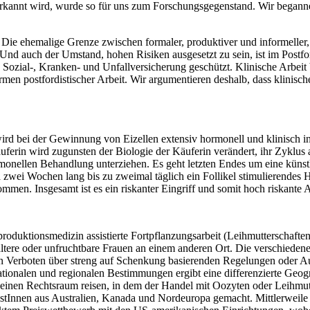
nerkannt wird, wurde so für uns zum Forschungsgegenstand. Wir beganne
Die ehemalige Grenze zwischen formaler, produktiver und informeller, r
 Und auch der Umstand, hohen Risiken ausgesetzt zu sein, ist im Post
Sozial-, Kranken- und Unfallversicherung geschützt. Klinische Arbeit b
 Formen postfordistischer Arbeit. Wir argumentieren deshalb, dass klin
rd bei der Gewinnung von Eizellen extensiv hormonell und klinisch in
ferin wird zugunsten der Biologie der Käuferin verändert, ihr Zyklus 
rmonellen Behandlung unterziehen. Es geht letzten Endes um eine küns
a zwei Wochen lang bis zu zweimal täglich ein Follikel stimulierendes
men. Insgesamt ist es ein riskanter Eingriff und somit hoch riskante A
eproduktionsmedizin assistierte Fortpflanzungsarbeit (Leihmutterschaf
ltere oder unfruchtbare Frauen an einem anderen Ort. Die verschiedene
igen Verboten über streng auf Schenkung basierenden Regelungen oder 
tionalen und regionalen Bestimmungen ergibt eine differenzierte Geog
nen Rechtsraum reisen, in dem der Handel mit Oozyten oder Leihmutter
istInnen aus Australien, Kanada und Nordeuropa gemacht. Mittlerweile 