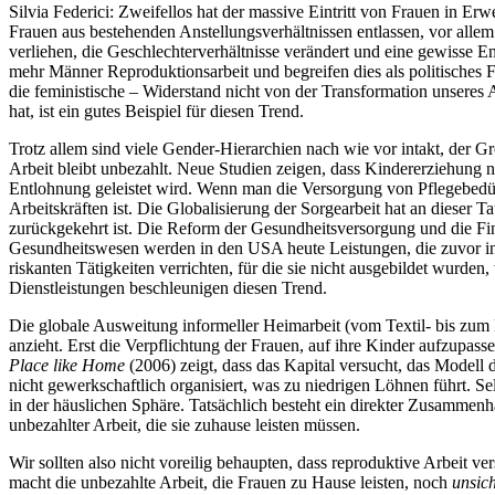
Silvia Federici:
Zweifellos hat der massive Eintritt von Frauen in Erw
Frauen aus bestehenden Anstellungsverhältnissen entlassen, vor allem
verliehen, die Geschlechterverhältnisse verändert und eine gewisse
mehr Männer Reproduktionsarbeit und begreifen dies als politisches
die feministische – Widerstand nicht von der Transformation unseres
hat, ist ein gutes Beispiel für diesen Trend.
Trotz allem sind viele Gender-Hierarchien nach wie vor intakt, der G
Arbeit bleibt unbezahlt. Neue Studien zeigen, dass Kindererziehung 
Entlohnung geleistet wird. Wenn man die Versorgung von Pflegebedürf
Arbeitskräften ist. Die Globalisierung der Sorgearbeit hat an dieser 
zurückgekehrt ist. Die Reform der Gesundheitsversorgung und die Fi
Gesundheitswesen werden in den USA heute Leistungen, die zuvor in
riskanten Tätigkeiten verrichten, für die sie nicht ausgebildet wurde
Dienstleistungen beschleunigen diesen Trend.
Die globale Ausweitung informeller Heimarbeit (vom Textil- bis zum 
anzieht. Erst die Verpflichtung der Frauen, auf ihre Kinder aufzupass
Place like Home
(2006) zeigt, dass das Kapital versucht, das Modell 
nicht gewerkschaftlich organisiert, was zu niedrigen Löhnen führt. S
in der häuslichen Sphäre. Tatsächlich besteht ein direkter Zusamme
unbezahlter Arbeit, die sie zuhause leisten müssen.
Wir sollten also nicht voreilig behaupten, dass reproduktive Arbeit v
macht die unbezahlte Arbeit, die Frauen zu Hause leisten, noch
unsic