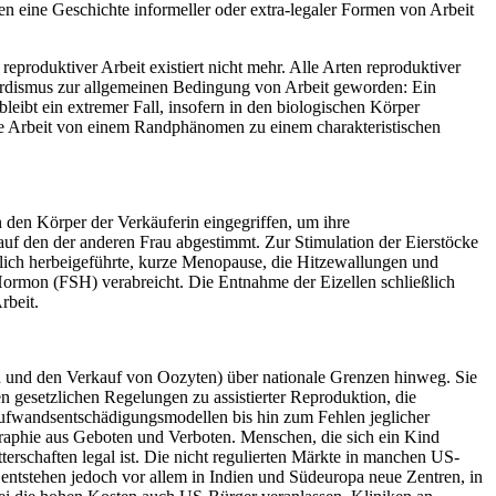
n eine Geschichte informeller oder extra-legaler Formen von Arbeit
eproduktiver Arbeit existiert nicht mehr. Alle Arten reproduktiver
fordismus zur allgemeinen Bedingung von Arbeit geworden: Ein
leibt ein extremer Fall, insofern in den biologischen Körper
ische Arbeit von einem Randphänomen zu einem charakteristischen
 den Körper der Verkäuferin eingegriffen, um ihre
auf den der anderen Frau abgestimmt. Zur Stimulation der Eierstöcke
tlich herbeigeführte, kurze Menopause, die Hitzewallungen und
 Hormon (FSH) verabreicht. Die Entnahme der Eizellen schließlich
rbeit.
ten und den Verkauf von Oozyten) über nationale Grenzen hinweg. Sie
n gesetzlichen Regelungen zu assistierter Reproduktion, die
Aufwandsentschädigungsmodellen bis hin zum Fehlen jeglicher
raphie aus Geboten und Verboten. Menschen, die sich ein Kind
schaften legal ist. Die nicht regulierten Märkte in manchen US-
entstehen jedoch vor allem in Indien und Südeuropa neue Zentren, in