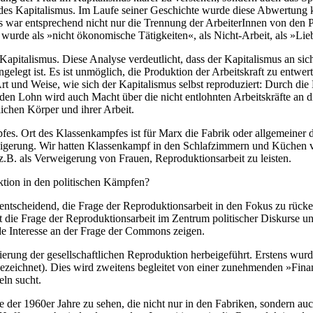
des Kapitalismus. Im Laufe seiner Geschichte wurde diese Abwertung kon
s war entsprechend nicht nur die Trennung der ArbeiterInnen von den P
wurde als »nicht ökonomische Tätigkeiten«, als Nicht-Arbeit, als »Lieb
pitalismus. Diese Analyse verdeutlicht, dass der Kapitalismus an sich ni
gt ist. Es ist unmöglich, die Produktion der Arbeitskraft zu entwerten
 Art und Weise, wie sich der Kapitalismus selbst reproduziert: Durch di
en Lohn wird auch Macht über die nicht entlohnten Arbeitskräfte an die
ichen Körper und ihrer Arbeit.
es. Ort des Klassenkampfes ist für Marx die Fabrik oder allgemeiner de
rweigerung. Wir hatten Klassenkampf in den Schlafzimmern und Küchen 
z.B. als Verweigerung von Frauen, Reproduktionsarbeit zu leisten.
ktion in den politischen Kämpfen?
ntscheidend, die Frage der Reproduktionsarbeit in den Fokus zu rücke
st die Frage der Reproduktionsarbeit im Zentrum politischer Diskurse
Interesse an der Frage der Commons zeigen.
erung der gesellschaftlichen Reproduktion herbeigeführt. Erstens wurde
ezeichnet). Dies wird zweitens begleitet von einer zunehmenden »Finanz
ln sucht.
 der 1960er Jahre zu sehen, die nicht nur in den Fabriken, sondern a