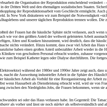
erbsarbeit die Organisation der Reproduktion entscheidend verändert – 
 in der Dritten Welt und den ehemaligen sozialistischen Staaten. Siche
 Entkopplung der Reproduktionsarbeit vom Geschlecht ermöglicht. Auc
 Feld. In New York diskutieren wir zum Beispiel die Notwendigkeit »s
 Alltagslebens und unserer täglichen Reproduktion trennen wollen. Die
roßteil der Frauen hat die häusliche Sphäre nicht verlassen, auch wenn
nach wie vor den größten Anteil der weltweit geleisteten Arbeit ausma
tigen, Alten und Kranken hinzunimmt, wird deutlich, dass die häuslic
Tatsache nichts verändert. Hinzu kommt, dass zwar viel Arbeit das Haus 
nanzkrise haben einen großen Anteil unbezahlter Arbeit wieder in die
 Kliniken von geschultem Personal erbracht wurden, zuhause vorgenomm
n, wie zum Beispiel Katheter legen oder Dialyse durchführen. Die fortge
Elektrosektor) während der 1980er und 1990er Jahre zeigt auch, dass u
en, macht die Ausweitung industrieller Arbeit in die Sphäre des Häusli
der häuslichen Arbeit als Vorbild für eine Reorganisierung der Arbeit z
elbst wenn Hausarbeit als Dienstleistung erbracht wird, wird sie von Fr
nhang zwischen den Niedriglohn-Jobs, die Frauen bekommen, wenn sie au
erschwunden sei oder das Haus verlassen habe. Im Gegenteil: Die Tatsach
htbarer
als vorher und lässt sie noch
stärker
als selbstverständlich und al