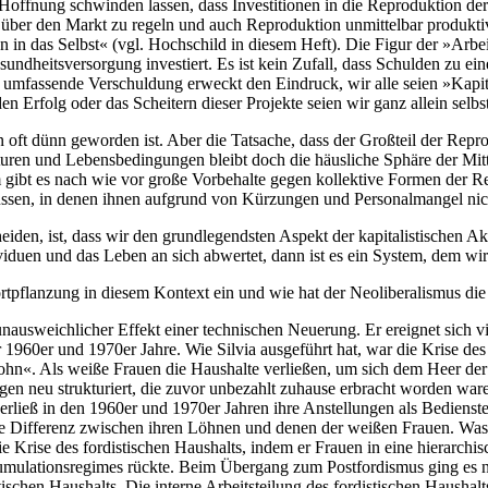
ffnung schwinden lassen, dass Investitionen in die Reproduktion der A
s über den Markt zu regeln und auch Reproduktion unmittelbar produkt
on in das Selbst« (vgl. Hochschild in diesem Heft). Die Figur der »Arbe
sundheitsversorgung investiert. Es ist kein Zufall, dass Schulden zu 
Die umfassende Verschuldung erweckt den Eindruck, wir alle seien »Kapi
den Erfolg oder das Scheitern dieser Projekte seien wir ganz allein selbs
oft dünn geworden ist. Aber die Tatsache, dass der Großteil der Reprod
uren und Lebensbedingungen bleibt doch die häusliche Sphäre der Mitt
ibt es nach wie vor große Vorbehalte gegen kollektive Formen der Repr
müssen, in denen ihnen aufgrund von Kürzungen und Personalmangel ni
den, ist, dass wir den grundlegendsten Aspekt der kapitalistischen Ak
iduen und das Leben an sich abwertet, dann ist es ein System, dem wi
rtpflanzung in diesem Kontext ein und wie hat der Neoliberalismus die
n unausweichlicher Effekt einer technischen Neuerung. Er ereignet sic
960er und 1970er Jahre. Wie Silvia ausgeführt hat, war die Krise des 
n«. Als weiße Frauen die Haushalte verließen, um sich dem Heer der 
en neu strukturiert, die zuvor unbezahlt zuhause erbracht worden waren
erließ in den 1960er und 1970er Jahren ihre Anstellungen als Bedienstet
die Differenz zwischen ihren Löhnen und denen der weißen Frauen. Was 
e Krise des fordistischen Haushalts, indem er Frauen in eine hierarchis
mulationsregimes rückte. Beim Übergang zum Postfordismus ging es nic
chen Haushalts. Die interne Arbeitsteilung des fordistischen Haushalts