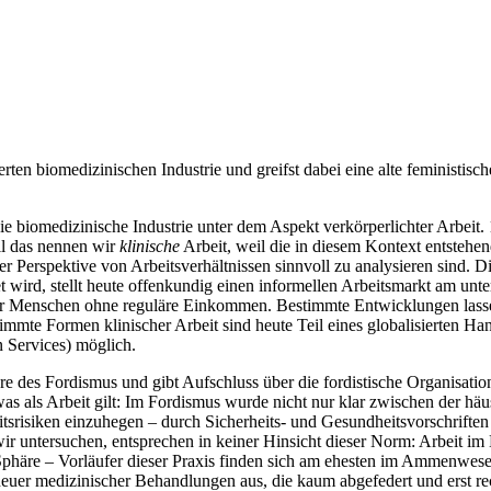
erten biomedizinischen Industrie und greifst dabei eine alte feministis
biomedizinische Industrie unter dem Aspekt verkörperlichter Arbeit.
ll das nennen wir
klinische
Arbeit, weil die in diesem Kontext entstehe
r Perspektive von Arbeitsverhältnissen sinnvoll zu analysieren sind. 
 wird, stellt heute offenkundig einen informellen Arbeitsmarkt am un
ür Menschen ohne reguläre Einkommen. Bestimmte Entwicklungen lassen
mte Formen klinischer Arbeit sind heute Teil eines globalisierten Hand
 Services) möglich.
ahre des Fordismus und gibt Aufschluss über die fordistische Organisatio
was als Arbeit gilt: Im Fordismus wurde nicht nur klar zwischen der h
tsrisiken einzuhegen – durch Sicherheits- und Gesundheitsvorschriften
wir untersuchen, entsprechen in keiner Hinsicht dieser Norm: Arbeit im 
 Sphäre – Vorläufer dieser Praxis finden sich am ehesten im Ammenwes
neuer medizinischer Behandlungen aus, die kaum abgefedert und erst re