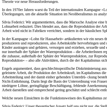
Theorie vor neue Herausforderungen.
In den 1970er Jahren warst du Teil der internationalen Kampagne »Loh
Überlegungen, um die aktuelle Situation im Neoliberalismus zu analy
Silvia Federici:
Wir argumentierten, dass die Marxsche Analyse eine be
Lohnarbeit reduziert. Dies blendet aus, dass die Reproduktion der Arbei
Arbeit wird nicht in Fabriken verrichtet, sondern in der häuslichen S
In der Kampagne »Lohn für Hausarbeit« artikulierten wir ein neues the
produzieren und reproduzieren, also Arbeitskräfte hervorbringen und 
Kinder austragen und gebären, versorgen und erziehen, sexuelle und e
nur innerhalb der Sphäre der Warenproduktion – die ArbeiterInnen rep
die zuhause, außerhalb der Sphäre der Warenproduktion, zur Reproduk
Reproduktion« – also alle Aktivitäten, durch die der Kapitalismus sic
Engels argumentiert, dass geschlechtsspezifische Diskriminierung au
geleistete Arbeit, die Produktion der Arbeitskraft, im Kapitalismus d
Arbeitsteilung und der damit einher gehenden Unterdrü- ckung besteht
Nicht-Entlohnung. Darin liegt die Basis der Unterordnung von Fraue
niedrigere Löhne, geringfügige Beschäftigung, fehlende Anerkennung, 
Arbeit darstellen und entsprechend gering geschätzt und schlecht ent
Welche neuen Einsichten in die Funktionsweisen des Kapitalismus ze
Silvia Federici:
Unser theoretischer Ansatz half uns nicht nur, die Ste