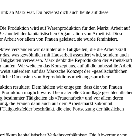
ritik an Marx war. Du beziehst dich auch heute auf diese
: Die Produktion wird auf Warenproduktion für den Markt, Arbeit auf
estandteil der kapitalistischen Organisation von Arbeit ist. Diese
 Arbeit vor allem von Frauen geleistet, sie wurde feminisiert.
ive verstanden wir darunter alle Tätigkeiten, die die Arbeitskraft
r das, was gewöhnlich mit Hausarbeit assoziiert wird, sondern auch
r Tätigkeiten verweisen. Marx denkt die Reproduktion der Arbeitskraft
kaufen. Wir weiteten das Konzept aus, auf all die unbezahlte Arbeit,
erweist außerdem auf das Marxsche Konzept der »gesellschaftlichen
chaftliche Dimension von Reproduktionsarbeit angesprochen:
ktion resultiert. Dem hielten wir entgegen, dass die von Frauen
re Produktion möglich wäre. Die materielle Grundlage geschlechtlicher
ng bestimmter Tätigkeiten als »Frauenarbeit« und vor allem deren
llung, die Frauen dann auch auf dem Arbeitsmarkt zukommt:
Tätigkeitsfelder beschränkt, die eine Fortsetzung der häuslichen
pezifikum kapitalistischer Verkehrsverhältnisse. Die Abwertung von