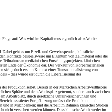
che Frage auf: Was wird im Kapitalismus eigentlich als »Arbeit«
1
Dabei geht es um Eizell- und Gewebespenden, künstliche
nden Konflikte beispielsweise um Eigentum von Zellmaterial oder die
Die Teilnahme an medizinischen Forschungsprojekten, klinischen
tersten Ende der Ökonomie dar. Der Verkauf von Körpermaterialien
 sich jedoch erst im Kontext einer Transnationalisierung von
els – dies wurde erst durch die Liberalisierung des
n der Produktion selbst. Bereits in der Marxschen Arbeitswerttheorie
äuslichen Sphäre und dem Arbeitsplatz getrennt, sondern auch zwischen
 am Arbeitsplatz, durch gesetzliche Unfallversicherungen und
Bereich assistierter Fortpflanzung umfasst die Produktion und
en und in Milchbanken; und die Arbeit im Rahmen klinischer Studien
cht nicht versichert werden können. Dass klinische Arbeit weder im