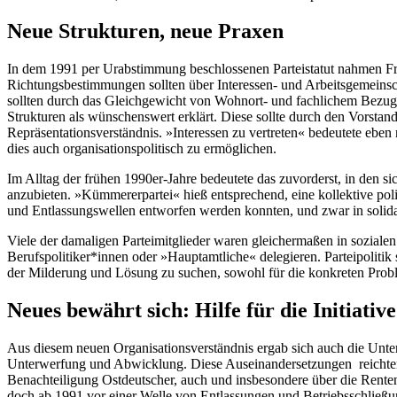
Neue Strukturen, neue Praxen
In dem 1991 per Urabstimmung beschlossenen Parteistatut nahmen Frag
Richtungsbestimmungen sollten über Interessen- und Arbeitsgemeinsch
sollten durch das Gleichgewicht von Wohnort- und fachlichem Bezug 
Strukturen als wünschenswert erklärt. Diese sollte durch den Vorstand
Repräsentationsverständnis. »Interessen zu vertreten« bedeutete eben
dies auch organisationspolitisch zu ermöglichen.
Im Alltag der frühen 1990er-Jahre bedeutete das zuvorderst, in den s
anzubieten. »Kümmererpartei« hieß entsprechend, eine kollektive poli
und Entlassungswellen entworfen werden konnten, und zwar in solida
Viele der damaligen Parteimitglieder waren gleichermaßen in soziale
Berufspolitiker*innen oder »Hauptamtliche« delegieren. Parteipolit
der Milderung und Lösung zu suchen, sowohl für die konkreten Probl
Neues bewährt sich: Hilfe für die Initiati
Aus diesem neuen Organisationsverständnis ergab sich auch die Unte
Unterwerfung und Abwicklung. Diese Auseinandersetzungen reichten 
Benachteiligung Ostdeutscher, auch und insbesondere über die Renten
doch ab 1991 vor einer Welle von Entlassungen und Betriebsschließu