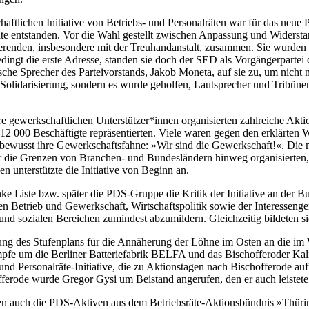
ftlichen Initiative von Betriebs- und Personalräten war für das neue Po
te entstanden. Vor die Wahl gestellt zwischen Anpassung und Widerstan
erenden, insbesondere mit der Treuhandanstalt, zusammen. Sie wurden
dingt die erste Adresse, standen sie doch der SED als Vorgängerpartei
he Sprecher des Parteivorstands, Jakob Moneta, auf sie zu, um nicht nu
olidarisierung, sondern es wurde geholfen, Lautsprecher und Tribünen z
ihre gewerkschaftlichen Unterstützer*innen organisierten zahlreiche A
12 000 Beschäftigte repräsentierten. Viele waren gegen den erklärten
tbewusst ihre Gewerkschaftsfahne: »Wir sind die Gewerkschaft!«. Die 
ber die Grenzen von Branchen- und Bundesländern hinweg organisierten
unterstützte die Initiative von Beginn an.
inke Liste bzw. später die PDS-Gruppe die Kritik der Initiative an d
n Betrieb und Gewerkschaft, Wirtschaftspolitik sowie der Interessen
en und sozialen Bereichen zumindest abzumildern. Gleichzeitig bildeten si
igung des Stufenplans für die Annäherung der Löhne im Osten an die i
ämpfe um die Berliner Batteriefabrik BELFA und das Bischofferoder K
d Personalräte-Initiative, die zu Aktionstagen nach Bischofferode aufri
ferode wurde Gregor Gysi um Beistand angerufen, den er auch leistete
gten auch die PDS-Aktiven aus dem Betriebsräte-Aktionsbündnis »Thürin