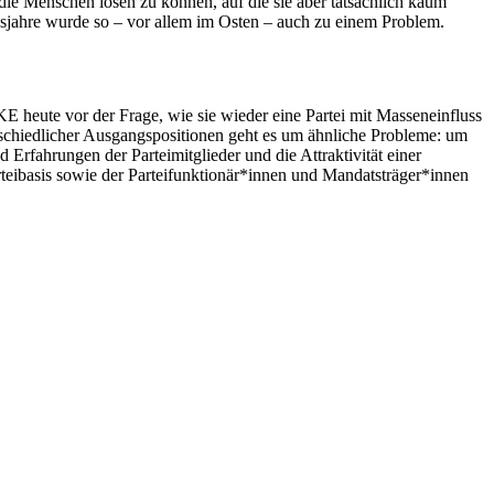
r die Menschen lösen zu können, auf die sie aber tatsächlich kaum
ngsjahre wurde so – vor allem im Osten – auch zu einem Problem.
E heute vor der Frage, wie sie wieder eine Partei mit Masseneinfluss
erschiedlicher Ausgangspositionen geht es um ähnliche Probleme: um
 Erfahrungen der Parteimitglieder und die Attraktivität einer
teibasis sowie der Partei­funktionär*innen und Mandats­träger*innen