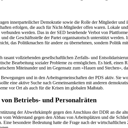
en innerparteilicher Demokratie sowie die Rolle der Mitglieder und ih
aften erfolgen, die auch für Nicht-Mitglieder offen waren. Lokale und 
verbunden werden. Das in der SED bestehende Verbot von Plattformen 
 und die Geschäftsstelle der Partei organisatorisch unterstützt werden.
 nicht, das Politikmachen für andere zu übernehmen, sondern Politik m
ich rasant vollziehenden gesellschaftlichen Zerfalls- und Entsolidari
tische Bearbeitung sozialer Probleme zu ermöglichen. Es hieß, einen Ra
rischem Miteinander und im Gegensatz zum »Hauen und Stechen«, das d
n Bewegungen und in den Arbeitsgemeinschaften der PDS aktiv. Sie wollt
ik sollte eine aktive Suche nach Gemeinsamkeiten mit anderen demokra
eme vor Ort als auch für die Krisen im globalen Maßstab.
ve von Betriebs- und Personalräten
rstützung der Abwehrkämpfe gegen den Anschluss der DDR an die alte 
vom Widerstand gegen den Abbau von Arbeitsplätzen und die Schließung
. Eine besondere Bedeutung hatte die Frage nach der wirtschaftlichen
ngen.