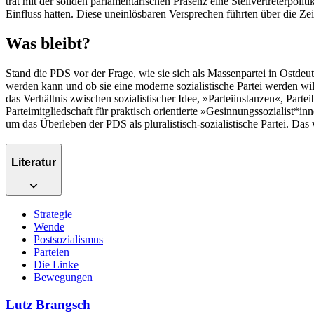
trat mit der soliden parlamentarischen Präsenz eine Stellvertreterpol
Einfluss hatten. Diese uneinlösbaren Versprechen führten über die Z
Was bleibt?
Stand die PDS vor der Frage, wie sie sich als Massenpartei in Ostdeu
werden kann und ob sie eine moderne sozialistische Partei werden wil
das Verhältnis zwischen sozialistischer Idee, »Parteiinstanzen«, Part
Parteimitgliedschaft für praktisch orientierte »Gesinnungssozialist*i
um das Überleben der PDS als pluralistisch-sozialistische Partei. Da
Literatur
Strategie
Wende
Postsozialismus
Parteien
Die Linke
Bewegungen
Lutz Brangsch