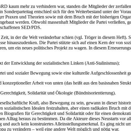
D kaum mehr zu verhindern war, standen die Mitglieder der zerfallend
n Sonderparteitag entschied sich für den Weiterbestand unter der Vora
ger Praxen und Theorien sowie mit dem Bruch mit der bisherigen Organi
mgebaut werden. Obwohl massenhaft Mitglieder die Partei verließen, gel
 geschaffenen SED/PDS.
Zeit, in der die Welt veränderbar schien (vgl. Tröger in diesem Heft).
nisse hinauszudenken. Die Partei stützte sich auf einen Kern der von s
hren, um ein neues politisches Projekt zu wagen. In diesem Erneuerungspr
xt der Entwicklung der sozialistischen Linken (Anti-Stalinismus);
Partei und sozialer Bewegung sowie eine kulturelle Aufgeschlossenheit
d konzeptioneller Arbeit von unten (das heißt aus den basisnahen Struk
erechtigkeit, Solidarität und Ökologie (Bündnisorientierung).
gesellschaftliche Kraft, also Bewegung zu sein, gewann in dieser histo
 sozialistischen Idealen festzuhalten, aber einen radikalen Bruch mit d
chen Biografien für Gerechtigkeit und Solidarität oder für einen demokr
ischen Alltag heraus zu bestimmen. Da die Akteure dieses Neustarts vor 
nd auch kein konstruiertes Alleinstellungsmerkmal. Es ging nicht um ei
opa zu verändern – weil eine andere Welt möglich und nötig war.