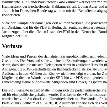
starkmachte. Die Landesvorsitzende Gabi Zimmer war bei den zahlre
Hungerstreik der Bischofferoder Kalikumpels teil. Lothar Adler und 
als auch im Deutschen Bundestag wurden mit den Betroffenen abges
kooperieren.
Viele der Kämpfe der damaligen Zeit wurden verloren, die politisch
ein Direktmandat für die PDS in Berlin, der zunächst stellvertreten
Jacob zogen über die offenen Listen der PDS in den Deutschen Bund
Mitglied der PDS.
Verluste
Viele Ideen und Praxen der damaligen Parteipolitik ließen sich jedoch 
Gremium«. Der Vorstand sollte zu einem »Exekutivorgan« werden, wob
daran, dass sich die meisten Delegierten damit in zeitlicher Hinsich
Anliegen, die PDS-Geschäftsstellen flächendeckend als soziale und ku
Aufbruchs in den »Mühen der Ebene« nicht verstetigt werden. Im Zuge
Mitglieder, die den Wandel von der SED hin zur PDS vorangetrieben 
zahlenmäßig starke bundesweite Mitglieder- und Bewegungspartei hätt
Die PDS versagte in dem Maße, in dem sich die parlamentarische Präs
oft für eine politische gehalten wurde. Das Leben der »Parteiinstanz
wurde eher zum Ausdruck von Unzufriedenheit mit Vorständen, Frakti
Parteikultur (Dellheim et al. 2020, 3f) Außerdem änderte sich das Ver