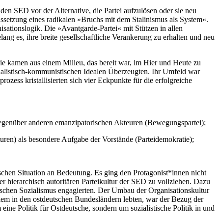
en SED vor der Alternative, die Partei aufzulösen oder sie neu
ussetzung eines radikalen »Bruchs mit dem Stalinismus als System«.
sationslogik. Die »Avantgarde-Partei« mit Stützen in allen
ang es, ihre breite gesellschaftliche Verankerung zu erhalten und neu
 Sie kamen aus einem Milieu, das bereit war, im Hier und Heute zu
ozialistisch-kommunistischen Idealen Überzeugten. Ihr Umfeld war
ozess kristallisierten sich vier Eckpunkte für die erfolgreiche
 gegenüber anderen emanzipatorischen Akteuren (Bewegungspartei);
turen) als besondere Aufgabe der Vorstände (Parteidemokratie);
rischen Situation an Bedeutung. Es ging den Protagonist*innen nicht
er hierarchisch autoritären Parteikultur der SED zu vollziehen. Dazu
atischen Sozialismus engagierten. Der Umbau der Organisationskultur
allem in den ostdeutschen Bundesländern lebten, war der Bezug der
ne Politik für Ostdeutsche, sondern um sozialistische Politik in und