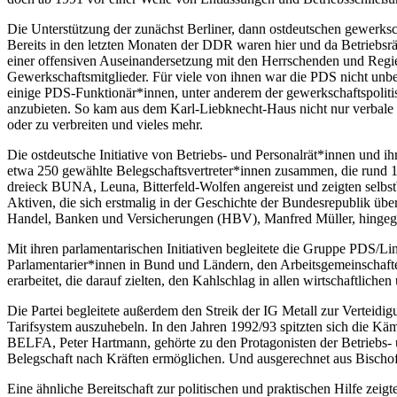
Die Unterstützung der zunächst Berliner, dann ostdeutschen gewerkscha
Bereits in den letzten Monaten der DDR waren hier und da Betriebsrä
einer offensiven Auseinandersetzung mit den Herrschenden und Regi
Gewerkschaftsmitglieder. Für viele von ihnen war die PDS nicht unbe
einige PDS-Funktionär*innen, unter anderem der gewerkschaftspolitisc
anzubieten. So kam aus dem Karl-Liebknecht-Haus nicht nur verbale S
oder zu verbreiten und vieles mehr.
Die ostdeutsche Initiative von Betriebs- und Personalrät*innen und 
etwa 250 gewählte Belegschaftsvertreter*innen zusammen, die rund 1
dreieck BUNA, Leuna, Bitterfeld-Wolfen angereist und zeigten selbs
Aktiven, die sich erstmalig in der Geschichte der Bundesrepublik ü
Handel, Banken und Versicherungen (HBV), Manfred Müller, hingegen 
Mit ihren parlamentarischen Initiativen begleitete die Gruppe PDS/L
Parlamentarier*innen in Bund und Ländern, den Arbeitsgemeinschafte
erarbeitet, die darauf zielten, den Kahlschlag in allen wirtschaftlich
Die Partei begleitete außerdem den Streik der IG Metall zur Verteid
Tarifsystem auszuhebeln. In den Jahren 1992/93 spitzten sich die K
BELFA, Peter Hartmann, gehörte zu den Protagonisten der Betriebs- un
Belegschaft nach Kräften ermöglichen. Und ausgerechnet aus Bischof
Eine ähnliche Bereitschaft zur politischen und praktischen Hilfe zei