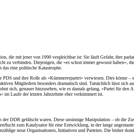
tion, die mit jener von 1990 vergleichbar ist: Sie läuft Gefahr, ihre par
 zu verbinden. Diejenigen, die »es schon immer gewusst haben«, die s
t das eine politische Katastrophe.
te PDS und ihre Rolle als »Kümmererpartei« verwiesen. Dies könne – so
iven Mitgliedern besonders dramatisch sind. Tatsächlich lässt sich au
s lohnt sich, genauer hinzusehen, wie es damals gelang, »Partei für den
« im Laufe der letzten Jahrzehnte eher verkümmert ist.
der DDR gefälscht waren. Diese unsinnige Manipulation – ob die Zust
nflucht zum Katalysator für eine Entwicklung, in der lange angestaut
zählige neue Organisationen, Initiativen und Parteien. Die bisher domi