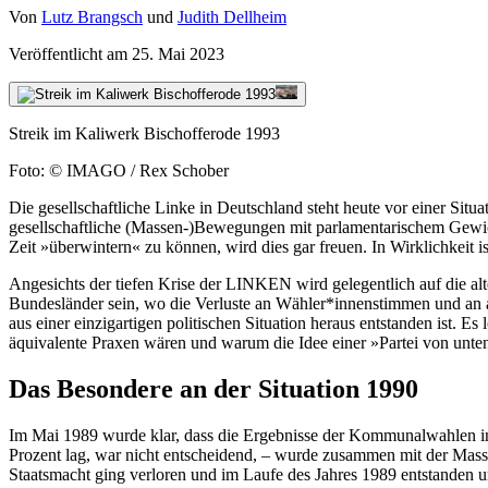
Von
Lutz Brangsch
und
Judith Dellheim
Veröffentlicht am
25. Mai 2023
Streik im Kaliwerk Bischofferode 1993
Foto: © IMAGO / Rex Schober
Die gesellschaftliche Linke in Deutschland steht heute vor einer Situa
gesellschaftliche (Massen-)Bewegungen mit parlamentarischem Gewicht
Zeit »überwintern« zu können, wird dies gar freuen. In Wirklichkeit is
Angesichts der tiefen Krise der LINKEN wird gelegentlich auf die al
Bundesländer sein, wo die Verluste an Wähler*innenstimmen und an akt
aus einer einzigartigen politischen Situation heraus entstanden ist. E
äquivalente Praxen wären und warum die Idee einer »Partei von unten
Das Besondere an der Situation 1990
Im Mai 1989 wurde klar, dass die Ergebnisse der Kommunalwahlen in 
Prozent lag, war nicht entscheidend, – wurde zusammen mit der Masse
Staatsmacht ging verloren und im Laufe des Jahres 1989 entstanden un