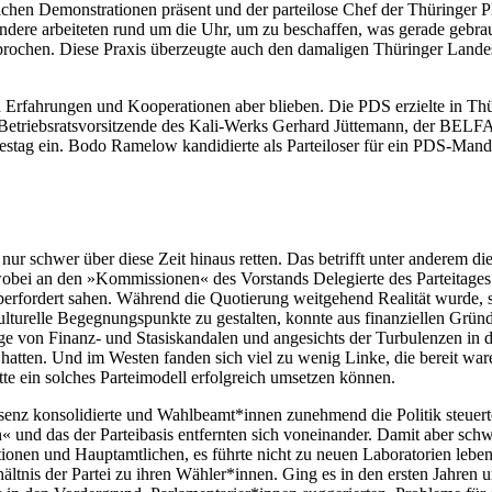
ichen Demonstrationen präsent und der parteilose Chef der Thüringe
andere arbeiteten rund um die Uhr, um zu beschaffen, was gerade gebra
prochen. Diese Praxis überzeugte auch den damaligen Thüringer Lan
en Erfahrungen und Kooperationen aber blieben. Die PDS erzielte in T
de Betriebsratsvorsitzende des Kali-Werks Gerhard Jüttemann, der BELF
estag ein. Bodo Ramelow kandidierte als Parteiloser für ein PDS-Man
nur schwer über diese Zeit hinaus retten. Das betrifft unter anderem die
ei an den »Kommissionen« des Vorstands Delegierte des Parteitages th
t überfordert sahen. Während die Quotierung weitgehend Realität wurde
lturelle Begegnungspunkte zu gestalten, konnte aus finanziellen Gründ
 von Finanz- und Stasiskandalen und angesichts der Turbulenzen in den
hatten. Und im Westen fanden sich viel zu wenig Linke, die bereit war
e ein solches Parteimodell erfolgreich umsetzen können.
enz konsolidierte und Wahlbeamt*innen zunehmend die Politik steuerte
en« und das der Parteibasis entfernten sich voneinander. Damit aber sc
onen und Hauptamtlichen, es führte nicht zu neuen Laboratorien lebe
hältnis der Partei zu ihren Wähler*innen. Ging es in den ersten Jahren