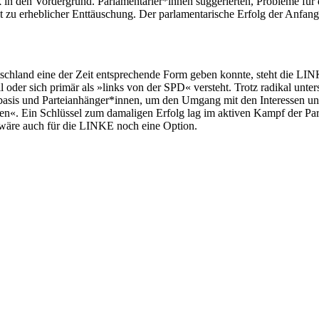
itik in den Vordergrund. Parlamentarier*innen suggerierten, Probleme fü
eit zu erheblicher Enttäuschung. Der parlamentarische Erfolg der Anfa
tschland eine der Zeit entsprechende Form geben konnte, steht die LINK
l oder sich primär als »links von der SPD« versteht. Trotz radikal unt
eibasis und Parteianhänger*innen, um den Umgang mit den Interessen und
nnen«. Ein Schlüssel zum damaligen Erfolg lag im aktiven Kampf der Par
s wäre auch für die LINKE noch eine Option.