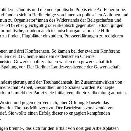
litikverständnis und die neue politische Praxis eine Art Feuerprobe.
d fanden sich in Berlin einige von ihnen zu politischen Aktionen und
 nun zu Organisator*innen des Widerstands der Belegschaften und
 der PDS eher gleichgültig oder skeptisch gegenüber. Jedoch gingen
r politische, sondern auch technisch-organisatorische Hilfe
u finden, Flugblätter einzutüten, Presseerklärungen zu redigieren
ktionen und drei Konferenzen. So kamen bei der zweiten Konferenz
 Willen der IG Chemie aus dem ostdeutschen Chemie-
meisten Gewerkschaftszentralen warfen den gewerkschaftlich
, Spaltung vor. Der Berliner Landesvorsitzende der Gewerkschaft
er Bundesregierung und der Treuhandanstalt. Im Zusammenwirken von
gemeinschaft Arbeit, Gesundheit und Soziales wurden Konzepte
ch im Umfeld der Partei viele Initiativen, die Sozialberatung anboten.
m Westen und gegen den Versuch, über Öffnungsklauseln das
aliwerk »Thomas Müntzer« zu. Der Betriebsratsvorsitzende von
ef. Sie wollte einen Erfolg dieser so engagiert kämpfen­den
.
gen brennt«, das sich für den Erhalt von dortigen Arbeitsplätzen