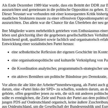
Als Ende Dezember 1989 klar wurde, dass ein Beitritt der DDR zur BR
auszurichten und gemeinsam in die politische Opposition zu gehen. Ei
Dieser Neustart war verbunden mit einer konsequenten Kritik bisheri
staatlichen Strukturen musste zu einer offensiven Oppositionspartei u
auszurichten. Das allein war die Chance für das Überleben der neu
Ihre Mitglieder waren mehrheitlich getrieben vom Enthusiasmus einer 
leben und gleichzeitig über die gegebenen gesellschaftlichen Verhält
hinreichend groß, qualifiziert sowie fachlich und organisatorisch erfa
Entwicklung einer sozialistischen Partei heraus:
eine selbstkritische Reflexion der eigenen Geschichte im Konte
eine organisationspolitische und kulturelle Verknüpfung von 
die Koordination analytischer, programmatisch-strategischer un
ein aktives Bemühen um politische Bündnisse pro Demokratie, G
Vor allem die alte Idee der Arbeiter*innen­bewegung, als Partei auch 
darum, eine »Partei links der SPD« zu schaffen, sondern darum, an den
gehörte, offen gegenüber jenen zu sein, die sich mit anderen politis
sollte es ermöglichen, die Ziele und Praxis der Partei aus dem polit
jungen PDS auf Ostdeutschland organisch, keine äußere Zuschreibung u
aus Ostdeutschland, um die Gesellschaft der Bundesrepublik und Eur