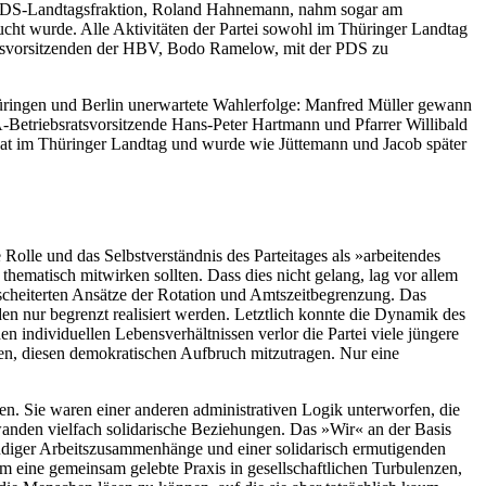
r PDS-Landtagsfraktion, Roland Hahnemann, nahm sogar am
ucht wurde. Alle Aktivitäten der Partei sowohl im Thüringer Landtag
desvorsitzenden der HBV, Bodo Ramelow, mit der PDS zu
hüringen und Berlin unerwartete Wahlerfolge: Manfred Müller gewann
A-Betriebsratsvorsitzende Hans-Peter Hartmann und Pfarrer Willibald
dat im Thüringer Landtag und wurde wie Jüttemann und Jacob später
 Rolle und das Selbstverständnis des Parteitages als »arbeitendes
ematisch mitwirken sollten. Dass dies nicht gelang, lag vor allem
, scheiterten Ansätze der Rotation und Amtszeitbegrenzung. Das
en nur begrenzt realisiert werden. Letztlich konnte die Dynamik des
 individuellen Lebensverhältnissen verlor die Partei viele jüngere
en, diesen demokratischen Aufbruch mitzutragen. Nur eine
n. Sie waren einer anderen administrativen Logik unterworfen, die
hwanden vielfach solidarische Beziehungen. Das »Wir« an der Basis
ndiger Arbeitszusammenhänge und einer solidarisch ermutigenden
 um eine gemeinsam gelebte Praxis in gesellschaftlichen Turbulenzen,