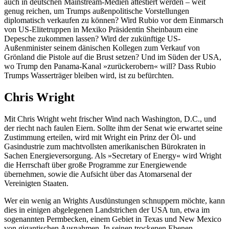
auch in deutschen Mainstream-Medien attestiert werden – weit
genug reichen, um Trumps außenpolitische Vorstellungen
diplomatisch verkaufen zu können? Wird Rubio vor dem Einmarsch
von US-Elitetruppen in Mexiko Präsidentin Sheinbaum eine
Depesche zukommen lassen? Wird der zukünftige US-
Außenminister seinem dänischen Kollegen zum Verkauf von
Grönland die Pistole auf die Brust setzen? Und im Süden der USA,
wo Trump den Panama-Kanal »zurückerobern« will? Dass Rubio
Trumps Wasserträger bleiben wird, ist zu befürchten.
Chris Wright
Mit Chris Wright weht frischer Wind nach Washington, D.C., und
der riecht nach faulen Eiern. Sollte ihm der Senat wie erwartet seine
Zustimmung erteilen, wird mit Wright ein Prinz der Öl- und
Gasindustrie zum machtvollsten amerikanischen Bürokraten in
Sachen Energieversorgung. Als »Secretary of Energy« wird Wright
die Herrschaft über große Programme zur Energiewende
übernehmen, sowie die Aufsicht über das Atomarsenal der
Vereinigten Staaten.
Wer ein wenig an Wrights Ausdünstungen schnuppern möchte, kann
dies in einigen abgelegenen Landstrichen der USA tun, etwa im
sogenannten Permbecken, einem Gebiet in Texas und New Mexico
von gigantischen Ausnahmen. In seinen trockenen Ebenen