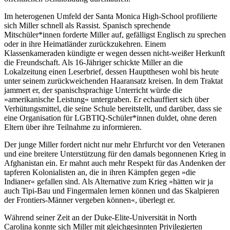
Im heterogenen Umfeld der Santa Monica High-School profilierte
sich Miller schnell als Rassist. Spanisch sprechende
Mitschüler*innen forderte Miller auf, gefälligst Englisch zu sprechen
oder in ihre Heimatländer zurückzukehren. Einem
Klassenkameraden kündigte er wegen dessen nicht-weißer Herkunft
die Freundschaft. Als 16-Jähriger schickte Miller an die
Lokalzeitung einen Leserbrief, dessen Hauptthesen wohl bis heute
unter seinem zurückweichenden Haaransatz kreisen. In dem Traktat
jammert er, der spanischsprachige Unterricht würde die
»amerikanische Leistung« untergraben. Er echauffiert sich über
Verhütungsmittel, die seine Schule bereitstellt, und darüber, dass sie
eine Organisation für LGBTIQ-Schüler*innen duldet, ohne deren
Eltern über ihre Teilnahme zu informieren.
Der junge Miller fordert nicht nur mehr Ehrfurcht vor den Veteranen
und eine breitere Unterstützung für den damals begonnenen Krieg in
Afghanistan ein. Er mahnt auch mehr Respekt für das Andenken der
tapferen Kolonialisten an, die in ihren Kämpfen gegen »die
Indianer« gefallen sind. Als Alternative zum Krieg »hätten wir ja
auch Tipi-Bau und Fingermalen lernen können und das Skalpieren
der Frontiers-Männer vergeben können«, überlegt er.
Während seiner Zeit an der Duke-Elite-Universität in North
Carolina konnte sich Miller mit gleichgesinnten Privilegierten