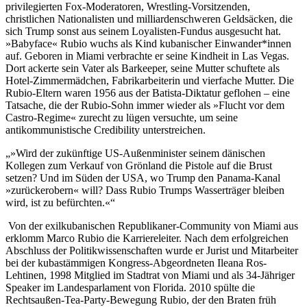
privilegierten Fox-Moderatoren, Wrestling-Vorsitzenden,
christlichen Nationalisten und milliardenschweren Geldsäcken, die
sich Trump sonst aus seinem Loyalisten-Fundus ausgesucht hat.
»Babyface« Rubio wuchs als Kind kubanischer Einwander*innen
auf. Geboren in Miami verbrachte er seine Kindheit in Las Vegas.
Dort ackerte sein Vater als Barkeeper, seine Mutter schuftete als
Hotel-Zimmermädchen, Fabrikarbeiterin und vierfache Mutter. Die
Rubio-Eltern waren 1956 aus der Batista-Diktatur geflohen – eine
Tatsache, die der Rubio-Sohn immer wieder als »Flucht vor dem
Castro-Regime« zurecht zu lügen versuchte, um seine
antikommunistische Credibility unterstreichen.
»Wird der zukünftige US-Außenminister seinem dänischen
Kollegen zum Verkauf von Grönland die Pistole auf die Brust
setzen? Und im Süden der USA, wo Trump den Panama-Kanal
»zurückerobern« will? Dass Rubio Trumps Wasserträger bleiben
wird, ist zu befürchten.«
Von der exilkubanischen Republikaner-Community von Miami aus
erklomm Marco Rubio die Karriereleiter. Nach dem erfolgreichen
Abschluss der Politikwissenschaften wurde er Jurist und Mitarbeiter
bei der kubastämmigen Kongress-Abgeordneten Ileana Ros-
Lehtinen, 1998 Mitglied im Stadtrat von Miami und als 34-Jähriger
Speaker im Landesparlament von Florida. 2010 spülte die
Rechtsaußen-Tea-Party-Bewegung Rubio, der den Braten früh