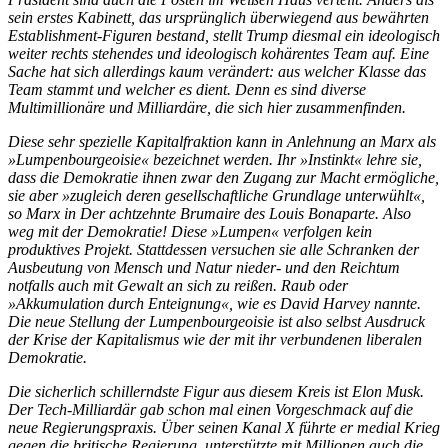
sein erstes Kabinett, das ursprünglich überwiegend aus bewährten
Establishment-Figuren bestand, stellt Trump diesmal ein ideologisch
weiter rechts stehendes und ideologisch kohärentes Team auf. Eine
Sache hat sich allerdings kaum verändert: aus welcher Klasse das
Team stammt und welcher es dient. Denn es sind diverse
Multimillionäre und Milliardäre, die sich hier zusammenfinden.
Diese sehr spezielle Kapitalfraktion kann in Anlehnung an Marx als
»Lumpenbourgeoisie« bezeichnet werden. Ihr »Instinkt« lehre sie,
dass die Demokratie ihnen zwar den Zugang zur Macht ermögliche,
sie aber »zugleich deren gesellschaftliche Grundlage unterwühlt«,
so Marx in Der achtzehnte Brumaire des Louis Bonaparte. Also
weg mit der Demokratie! Diese »Lumpen« verfolgen kein
produktives Projekt. Stattdessen versuchen sie alle Schranken der
Ausbeutung von Mensch und Natur nieder- und den Reichtum
notfalls auch mit Gewalt an sich zu reißen. Raub oder
»Akkumulation durch Enteignung«, wie es David Harvey nannte.
Die neue Stellung der Lumpenbourgeoisie ist also selbst Ausdruck
der Krise der Kapitalismus wie der mit ihr verbundenen liberalen
Demokratie.
Die sicherlich schillerndste Figur aus diesem Kreis ist Elon Musk.
Der Tech-Milliardär gab schon mal einen Vorgeschmack auf die
neue Regierungspraxis. Über seinen Kanal X führte er medial Krieg
gegen die britische Regierung, unterstützte mit Millionen auch die