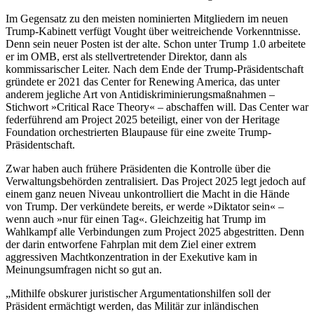
Im Gegensatz zu den meisten nominierten Mitgliedern im neuen
Trump-Kabinett verfügt Vought über weitreichende Vorkenntnisse.
Denn sein neuer Posten ist der alte. Schon unter Trump 1.0 arbeitete
er im OMB, erst als stellvertretender Direktor, dann als
kommissarischer Leiter. Nach dem Ende der Trump-Präsidentschaft
gründete er 2021 das Center for Renewing America, das unter
anderem jegliche Art von Antidiskriminierungsmaßnahmen –
Stichwort »Critical Race Theory« – abschaffen will. Das Center war
federführend am Project 2025 beteiligt, einer von der Heritage
Foundation orchestrierten Blaupause für eine zweite Trump-
Präsidentschaft.
Zwar haben auch frühere Präsidenten die Kontrolle über die
Verwaltungsbehörden zentralisiert. Das Project 2025 legt jedoch auf
einem ganz neuen Niveau unkontrolliert die Macht in die Hände
von Trump. Der verkündete bereits, er werde »Diktator sein« –
wenn auch »nur für einen Tag«. Gleichzeitig hat Trump im
Wahlkampf alle Verbindungen zum Project 2025 abgestritten. Denn
der darin entworfene Fahrplan mit dem Ziel einer extrem
aggressiven Machtkonzentration in der Exekutive kam in
Meinungsumfragen nicht so gut an.
Mithilfe obskurer juristischer Argumentationshilfen soll der
Präsident ermächtigt werden, das Militär zur inländischen