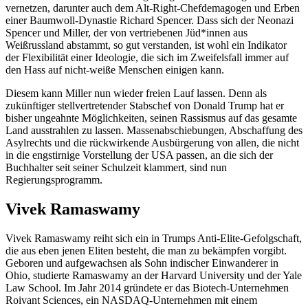
vernetzen, darunter auch dem Alt-Right-Chefdemagogen und Erben
einer Baumwoll-Dynastie Richard Spencer. Dass sich der Neonazi
Spencer und Miller, der von vertriebenen Jüd*innen aus
Weißrussland abstammt, so gut verstanden, ist wohl ein Indikator
der Flexibilität einer Ideologie, die sich im Zweifelsfall immer auf
den Hass auf nicht-weiße Menschen einigen kann.
Diesem kann Miller nun wieder freien Lauf lassen. Denn als
zukünftiger stellvertretender Stabschef von Donald Trump hat er
bisher ungeahnte Möglichkeiten, seinen Rassismus auf das gesamte
Land ausstrahlen zu lassen. Massenabschiebungen, Abschaffung des
Asylrechts und die rückwirkende Ausbürgerung von allen, die nicht
in die engstirnige Vorstellung der USA passen, an die sich der
Buchhalter seit seiner Schulzeit klammert, sind nun
Regierungsprogramm.
Vivek Ramaswamy
Vivek Ramaswamy reiht sich ein in Trumps Anti-Elite-Gefolgschaft,
die aus eben jenen Eliten besteht, die man zu bekämpfen vorgibt.
Geboren und aufgewachsen als Sohn indischer Einwanderer in
Ohio, studierte Ramaswamy an der Harvard University und der Yale
Law School. Im Jahr 2014 gründete er das Biotech-Unternehmen
Roivant Sciences, ein NASDAQ-Unternehmen mit einem