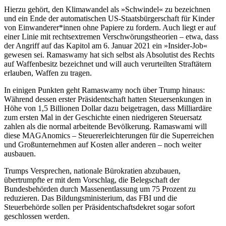
Hierzu gehört, den Klimawandel als »Schwindel« zu bezeichnen
und ein Ende der automatischen US-Staatsbürgerschaft für Kinder
von Einwanderer*innen ohne Papiere zu fordern. Auch liegt er auf
einer Linie mit rechtsextremen Verschwörungstheorien – etwa, dass
der Angriff auf das Kapitol am 6. Januar 2021 ein »Insider-Job«
gewesen sei. Ramaswamy hat sich selbst als Absolutist des Rechts
auf Waffenbesitz bezeichnet und will auch verurteilten Straftätern
erlauben, Waffen zu tragen.
In einigen Punkten geht Ramaswamy noch über Trump hinaus:
Während dessen erster Präsidentschaft hatten Steuersenkungen in
Höhe von 1,5 Billionen Dollar dazu beigetragen, dass Milliardäre
zum ersten Mal in der Geschichte einen niedrigeren Steuersatz
zahlen als die normal arbeitende Bevölkerung. Ramaswami will
diese MAGAnomics – Steuererleichterungen für die Superreichen
und Großunternehmen auf Kosten aller anderen – noch weiter
ausbauen.
Trumps Versprechen, nationale Bürokratien abzubauen,
übertrumpfte er mit dem Vorschlag, die Belegschaft der
Bundesbehörden durch Massenentlassung um 75 Prozent zu
reduzieren. Das Bildungsministerium, das FBI und die
Steuerbehörde sollen per Präsidentschaftsdekret sogar sofort
geschlossen werden.