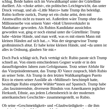
schlug. Beide hatten sich im Vorwahlkampf unter der Gürtellinie
duelliert. Als »choke artist«, ein politisches Leichtgewicht, das unter
Druck versagt, und als »Little Marco« hatte Trump ihn beleidigt.
Rubio kofferte zurück,
Trump
sei ein choke artist, dem mit
Atomwaffen nicht zu trauen sei. Außerdem wäre Trump ohne das
Millionenerbe von seinem Vater »bloß Uhrenverkäufer in
Manhattan« geworden. Als Rubios Kandidatur aussichtlos
geworden war, ging er noch einmal unter die Gürtellinie: Trump
habe »kleine Hände, und man weiß, was es mit einem Mann mit
kleinen Händen auf sich hat...«. Was der siegesgewisse Trump
großmännisch abtat. Er habe keine kleinen Hände, und »da unten ist
alles in Ordnung, glauben Sie mir.«
Doch Pack schlägt sich, Pack verträgt sich: Rubio passte sich Trump
schnell an. Von einem entschiedenen Gegner wurde er in den
darauffolgenden Jahren zum Gefolgsmann. Trotz seiner Abfuhr für
das Vizepräsidentenamt, das Trump JD Vance zusprach, blieb Rubio
an seiner Seite. Als Trump in den letzten Wahlkampftagen Puerto
Rico in einem seiner Ausfälle als »Müllinsel« beschimpft hatte,
besänftigte Rubio empörte Wähler*innen auf Spanisch. Trump habe
„das faszinierendste, diverseste Bündnis von Amerikanern jeglicher
Herkunft, Ethnie, aus jedem Lebensbereich in der modernen
amerikanischen Geschichte« zusammengestellt, so Rubio.
Ob seine »Geschmeidigkeit« und »Glaubwürdigkeit« – die ihm