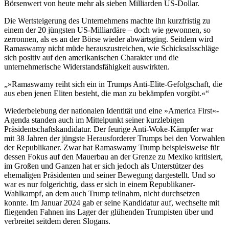
Börsenwert von heute mehr als sieben Milliarden US-Dollar.
Die Wertsteigerung des Unternehmens machte ihn kurzfristig zu
einem der 20 jüngsten US-Milliardäre – doch wie gewonnen, so
zerronnen, als es an der Börse wieder abwärtsging. Seitdem wird
Ramaswamy nicht müde herauszustreichen, wie Schicksalsschläge
sich positiv auf den amerikanischen Charakter und die
unternehmerische Widerstandsfähigkeit auswirkten.
»Ramaswamy reiht sich ein in Trumps Anti-Elite-Gefolgschaft, die
aus eben jenen Eliten besteht, die man zu bekämpfen vorgibt.«
Wiederbelebung der nationalen Identität und eine »America First«-
Agenda standen auch im Mittelpunkt seiner kurzlebigen
Präsidentschaftskandidatur. Der feurige Anti-Woke-Kämpfer war
mit 38 Jahren der jüngste Herausforderer Trumps bei den Vorwahlen
der Republikaner. Zwar hat Ramaswamy Trump beispielsweise für
dessen Fokus auf den Mauerbau an der Grenze zu Mexiko kritisiert,
im Großen und Ganzen hat er sich jedoch als Unterstützer des
ehemaligen Präsidenten und seiner Bewegung dargestellt. Und so
war es nur folgerichtig, dass er sich in einem Republikaner-
Wahlkampf, an dem auch Trump teilnahm, nicht durchsetzen
konnte. Im Januar 2024 gab er seine Kandidatur auf, wechselte mit
fliegenden Fahnen ins Lager der glühenden Trumpisten über und
verbreitet seitdem deren Slogans.