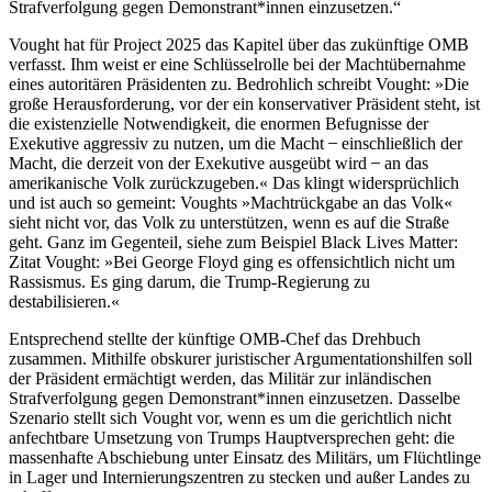
Strafverfolgung gegen Demonstrant*innen einzusetzen.
Vought hat für Project 2025 das Kapitel über das zukünftige OMB
verfasst. Ihm weist er eine Schlüsselrolle bei der Machtübernahme
eines autoritären Präsidenten zu. Bedrohlich schreibt Vought: »Die
große Herausforderung, vor der ein konservativer Präsident steht, ist
die existenzielle Notwendigkeit, die enormen Befugnisse der
Exekutive aggressiv zu nutzen, um die Macht ̶ einschließlich der
Macht, die derzeit von der Exekutive ausgeübt wird ̶ an das
amerikanische Volk zurückzugeben.« Das klingt widersprüchlich
und ist auch so gemeint: Voughts »Machtrückgabe an das Volk«
sieht nicht vor, das Volk zu unterstützen, wenn es auf die Straße
geht. Ganz im Gegenteil, siehe zum Beispiel Black Lives Matter:
Zitat Vought: »Bei George Floyd ging es offensichtlich nicht um
Rassismus. Es ging darum, die Trump-Regierung zu
destabilisieren.«
Entsprechend stellte der künftige OMB-Chef das Drehbuch
zusammen. Mithilfe obskurer juristischer Argumentationshilfen soll
der Präsident ermächtigt werden, das Militär zur inländischen
Strafverfolgung gegen Demonstrant*innen einzusetzen. Dasselbe
Szenario stellt sich Vought vor, wenn es um die gerichtlich nicht
anfechtbare Umsetzung von Trumps Hauptversprechen geht: die
massenhafte Abschiebung unter Einsatz des Militärs, um Flüchtlinge
in Lager und Internierungszentren zu stecken und außer Landes zu