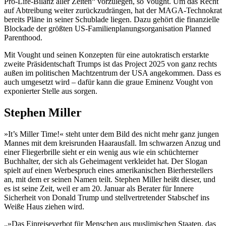
Pro-Life-Bilanz aller Zeiten“ vorzulegen, so Vought. Um das Recht
auf Abtreibung weiter zurückzudrängen, hat der MAGA-Technokrat
bereits Pläne in seiner Schublade liegen. Dazu gehört die finanzielle
Blockade der größten US-Familienplanungsorganisation Planned
Parenthood.
Mit Vought und seinen Konzepten für eine autokratisch erstarkte
zweite Präsidentschaft Trumps ist das Project 2025 von ganz rechts
außen im politischen Machtzentrum der USA angekommen. Dass es
auch umgesetzt wird – dafür kann die graue Eminenz Vought von
exponierter Stelle aus sorgen.
Stephen Miller
»It’s Miller Time!« steht unter dem Bild des nicht mehr ganz jungen
Mannes mit dem kreisrunden Haarausfall. Im schwarzen Anzug und
einer Fliegerbrille sieht er ein wenig aus wie ein schüchterner
Buchhalter, der sich als Geheimagent verkleidet hat. Der Slogan
spielt auf einen Werbespruch eines amerikanischen Bierherstellers
an, mit dem er seinen Namen teilt. Stephen Miller heißt dieser, und
es ist seine Zeit, weil er am 20. Januar als Berater für Innere
Sicherheit von Donald Trump und stellvertretender Stabschef ins
Weiße Haus ziehen wird.
»Das Einreiseverbot für Menschen aus muslimischen Staaten, das