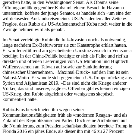
gerochen hatte, in den Washingtoner Senat. Als Obama seine
Öffnungspolitik gegenüber Kuba mit einem Besuch in Havanna
unterstrich, kofferte der junge Senator, es handele sich »um eine der
würdelosesten Auslandsreisen eines US-Präsidenten aller Zeiten«.
Fraglos, dass Rubio als US-Außenamtschef Kuba noch weiter in die
Zwinge nehmen wird als gehabt.
Im Senat verteidigte Rubio die Irak-Invasion noch als notwendig,
lange nachdem Ex-Befürworter sie zur Katastrophe erklärt hatten.
Er war federführend am gescheiterten Umsturzversuch in Venezuela
beteiligt. In der China-Politik betätigte er sich als Falke und rief zu
direkten und offenen Lieferungen von US-Munition und Hightech-
Waffensystemen an Taiwan auf sowie zur Sanktionierung
chinesischer Unternehmen. »Maximal-Druck« auf den Iran ist sein
Nahost-Motto. Er wandte sich gegen einen US-Truppenrückzug aus
Syrien und Afghanistan 2019. »Das sind nicht die Kriege anderer
Völker, das sind unsere«, sagte er. Offenbar gibt es keinen einzigen
US-Krieg, den Rubio abgelehnt oder wenigstens skeptisch
kommentiert hätte.
Rubio-Fans bezeichneten ihn wegen seiner
Kommunikationsfähigkeiten früh als »modernen Reagan« und als
Zukunft der Republikanischen Partei. Doch seine Ambitionen auf
die Nominierung zum Präsidentschaftskandidaten bereitete Trump in
Florida 2016 ein jähes Ende, als dieser ihn mit 46 zu 27 Prozent