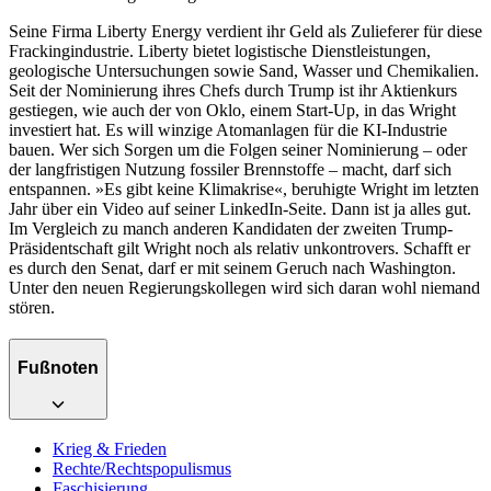
Seine Firma Liberty Energy verdient ihr Geld als Zulieferer für diese
Frackingindustrie. Liberty bietet logistische Dienstleistungen,
geologische Untersuchungen sowie Sand, Wasser und Chemikalien.
Seit der Nominierung ihres Chefs durch Trump ist ihr Aktienkurs
gestiegen, wie auch der von Oklo, einem Start-Up, in das Wright
investiert hat. Es will winzige Atomanlagen für die KI-Industrie
bauen. Wer sich Sorgen um die Folgen seiner Nominierung – oder
der langfristigen Nutzung fossiler Brennstoffe – macht, darf sich
entspannen. »Es gibt keine Klimakrise«, beruhigte Wright im letzten
Jahr über ein Video auf seiner LinkedIn-Seite. Dann ist ja alles gut.
Im Vergleich zu manch anderen Kandidaten der zweiten Trump-
Präsidentschaft gilt Wright noch als relativ unkontrovers. Schafft er
es durch den Senat, darf er mit seinem Geruch nach Washington.
Unter den neuen Regierungskollegen wird sich daran wohl niemand
stören.
Fußnoten
Krieg & Frieden
Rechte/Rechtspopulismus
Faschisierung