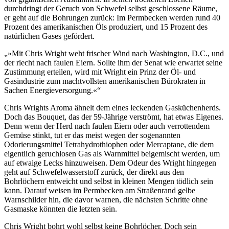
durchdringt der Geruch von Schwefel selbst geschlossene Räume,
er geht auf die Bohrungen zurück: Im Permbecken werden rund 40
Prozent des amerikanischen Öls produziert, und 15 Prozent des
natürlichen Gases gefördert.
»Mit Chris Wright weht frischer Wind nach Washington, D.C., und
der riecht nach faulen Eiern. Sollte ihm der Senat wie erwartet seine
Zustimmung erteilen, wird mit Wright ein Prinz der Öl- und
Gasindustrie zum machtvollsten amerikanischen Bürokraten in
Sachen Energieversorgung.«
Chris Wrights Aroma ähnelt dem eines leckenden Gasküchenherds.
Doch das Bouquet, das der 59-Jährige verströmt, hat etwas Eigenes.
Denn wenn der Herd nach faulen Eiern oder auch verrottendem
Gemüse stinkt, tut er das meist wegen der sogenannten
Odorierungsmittel Tetrahydrothiophen oder Mercaptane, die dem
eigentlich geruchlosen Gas als Warnmittel beigemischt werden, um
auf etwaige Lecks hinzuweisen. Dem Odeur des Wright hingegen
geht auf Schwefelwasserstoff zurück, der direkt aus den
Bohrlöchern entweicht und selbst in kleinen Mengen tödlich sein
kann. Darauf weisen im Permbecken am Straßenrand gelbe
Warnschilder hin, die davor warnen, die nächsten Schritte ohne
Gasmaske könnten die letzten sein.
Chris Wright bohrt wohl selbst keine Bohrlöcher. Doch sein