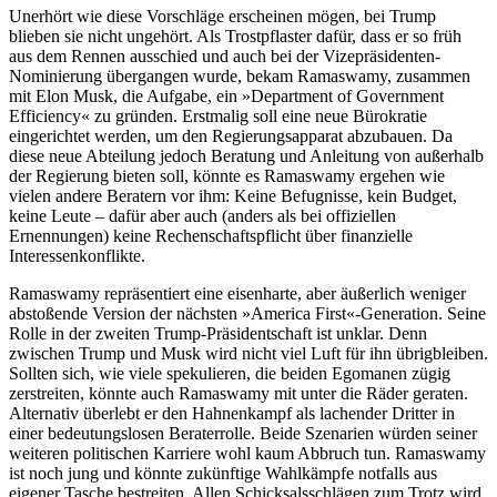
Unerhört wie diese Vorschläge erscheinen mögen, bei Trump
blieben sie nicht ungehört. Als Trostpflaster dafür, dass er so früh
aus dem Rennen ausschied und auch bei der Vizepräsidenten-
Nominierung übergangen wurde, bekam Ramaswamy, zusammen
mit Elon Musk, die Aufgabe, ein »Department of Government
Efficiency« zu gründen. Erstmalig soll eine neue Bürokratie
eingerichtet werden, um den Regierungsapparat abzubauen. Da
diese neue Abteilung jedoch Beratung und Anleitung von außerhalb
der Regierung bieten soll, könnte es Ramaswamy ergehen wie
vielen andere Beratern vor ihm: Keine Befugnisse, kein Budget,
keine Leute – dafür aber auch (anders als bei offiziellen
Ernennungen) keine Rechenschaftspflicht über finanzielle
Interessenkonflikte.
Ramaswamy repräsentiert eine eisenharte, aber äußerlich weniger
abstoßende Version der nächsten »America First«-Generation. Seine
Rolle in der zweiten Trump-Präsidentschaft ist unklar. Denn
zwischen Trump und Musk wird nicht viel Luft für ihn übrigbleiben.
Sollten sich, wie viele spekulieren, die beiden Egomanen zügig
zerstreiten, könnte auch Ramaswamy mit unter die Räder geraten.
Alternativ überlebt er den Hahnenkampf als lachender Dritter in
einer bedeutungslosen Beraterrolle. Beide Szenarien würden seiner
weiteren politischen Karriere wohl kaum Abbruch tun. Ramaswamy
ist noch jung und könnte zukünftige Wahlkämpfe notfalls aus
eigener Tasche bestreiten. Allen Schicksalsschlägen zum Trotz wird