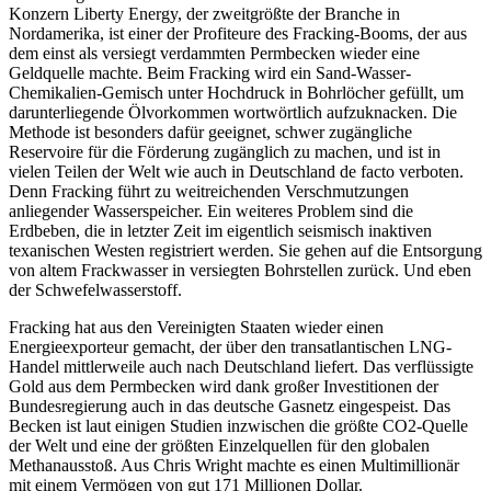
Konzern Liberty Energy, der zweitgrößte der Branche in
Nordamerika, ist einer der Profiteure des Fracking-Booms, der aus
dem einst als versiegt verdammten Permbecken wieder eine
Geldquelle machte. Beim Fracking wird ein Sand-Wasser-
Chemikalien-Gemisch unter Hochdruck in Bohrlöcher gefüllt, um
darunterliegende Ölvorkommen wortwörtlich aufzuknacken. Die
Methode ist besonders dafür geeignet, schwer zugängliche
Reservoire für die Förderung zugänglich zu machen, und ist in
vielen Teilen der Welt wie auch in Deutschland de facto verboten.
Denn Fracking führt zu weitreichenden Verschmutzungen
anliegender Wasserspeicher. Ein weiteres Problem sind die
Erdbeben, die in letzter Zeit im eigentlich seismisch inaktiven
texanischen Westen registriert werden. Sie gehen auf die Entsorgung
von altem Frackwasser in versiegten Bohrstellen zurück. Und eben
der Schwefelwasserstoff.
Fracking hat aus den Vereinigten Staaten wieder einen
Energieexporteur gemacht, der über den transatlantischen LNG-
Handel mittlerweile auch nach Deutschland liefert. Das verflüssigte
Gold aus dem Permbecken wird dank großer Investitionen der
Bundesregierung auch in das deutsche Gasnetz eingespeist. Das
Becken ist laut einigen Studien inzwischen die größte CO2-Quelle
der Welt und eine der größten Einzelquellen für den globalen
Methanausstoß. Aus Chris Wright machte es einen Multimillionär
mit einem Vermögen von gut 171 Millionen Dollar.