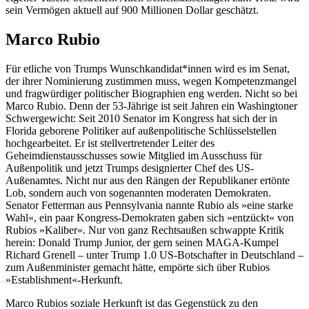
sein Vermögen aktuell auf 900 Millionen Dollar geschätzt.
Marco Rubio
Für etliche von Trumps Wunschkandidat*innen wird es im Senat,
der ihrer Nominierung zustimmen muss, wegen Kompetenzmangel
und fragwürdiger politischer Biographien eng werden. Nicht so bei
Marco Rubio. Denn der 53-Jährige ist seit Jahren ein Washingtoner
Schwergewicht: Seit 2010 Senator im Kongress hat sich der in
Florida geborene Politiker auf außenpolitische Schlüsselstellen
hochgearbeitet. Er ist stellvertretender Leiter des
Geheimdienstausschusses sowie Mitglied im Ausschuss für
Außenpolitik und jetzt Trumps designierter Chef des US-
Außenamtes. Nicht nur aus den Rängen der Republikaner ertönte
Lob, sondern auch von sogenannten moderaten Demokraten.
Senator Fetterman aus Pennsylvania nannte Rubio als »eine starke
Wahl«, ein paar Kongress-Demokraten gaben sich »entzückt« von
Rubios »Kaliber«. Nur von ganz Rechtsaußen schwappte Kritik
herein: Donald Trump Junior, der gern seinen MAGA-Kumpel
Richard Grenell – unter Trump 1.0 US-Botschafter in Deutschland –
zum Außenminister gemacht hätte, empörte sich über Rubios
»Establishment«-Herkunft.
Marco Rubios soziale Herkunft ist das Gegenstück zu den