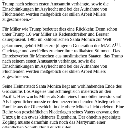
Trump nach seinem ersten Amtsantritt verhängte, sowie die
Einschränkungen im Asylrecht und bei der Aufnahme von
Flüchtenden werden maßgeblich der stillen Arbeit Millers
zugeschrieben.«
Für Miller wie Trump bedeutet dies eine Rückkehr. Denn schon
unter Trump 1.0 war Miller als Redenschreiber und Berater
dauerpräsent. 1985 im kalifornischen Santa Monica zur Welt
[
1
]
gekommen, gehört Miller zur jüngeren Generation der MAGA
-
Chefetage und zweifellos zu einer ihrer radikalsten Stimmen. Das
Einreiseverbot für Menschen aus muslimischen Staaten, das Trump
nach seinem ersten Amtsantritt verhängte, sowie die
Einschränkungen im Asylrecht und bei der Aufnahme von
Flüchtenden werden maßgeblich der stillen Arbeit Millers
zugeschrieben.
Seine Heimatstadt Santa Monica liegt am wohlhabenden Ende des
Großraums Los Angeles und schmiegt sich malerisch an den
Pazifik. Hier wuchs Miller als Sohn eines Immobilieninvestors auf.
Als Jugendlicher musste er den herzzerbrechenden Abstieg seiner
Familie aus der Oberschicht in die obere Mittelschicht erleben. Eine
Reihe von geschäftlichen Niederlagen seines Vaters erzwang den
Umzug in ein etwas kleineres Eigenheim. Der ohnehin gepeinigte
Zögling musste daraufhin auch noch das Martyrium einer
öffentlichen Schulbildung durchlaufen.