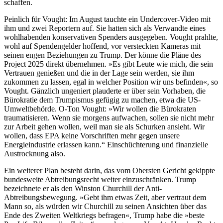
schaffen.
Peinlich für Vought: Im August tauchte ein Undercover-Video mit
ihm und zwei Reportern auf. Sie hatten sich als Verwandte eines
wohlhabenden konservativen Spenders ausgegeben. Vought prahlte,
wohl auf Spendengelder hoffend, vor versteckten Kameras mit
seinen engen Beziehungen zu Trump. Der könne die Pläne des
Project 2025 direkt übernehmen. »Es gibt Leute wie mich, die sein
Vertrauen genießen und die in der Lage sein werden, sie ihm
zukommen zu lassen, egal in welcher Position wir uns befinden«, so
Vought. Gänzlich ungeniert plauderte er über sein Vorhaben, die
Bürokratie dem Trumpismus gefügig zu machen, etwa die US-
Umweltbehörde. O-Ton Vought: »Wir wollen die Bürokraten
traumatisieren. Wenn sie morgens aufwachen, sollen sie nicht mehr
zur Arbeit gehen wollen, weil man sie als Schurken ansieht. Wir
wollen, dass EPA keine Vorschriften mehr gegen unsere
Energieindustrie erlassen kann.“ Einschüchterung und finanzielle
Austrocknung also.
Ein weiterer Plan besteht darin, das vom Obersten Gericht gekippte
bundesweite Abtreibungsrecht weiter einzuschränken. Trump
bezeichnete er als den Winston Churchill der Anti-
Abtreibungsbewegung. »Gebt ihm etwas Zeit, aber vertraut dem
Mann so, als würden wir Churchill zu seinen Ansichten über das
Ende des Zweiten Weltkriegs befragen«, Trump habe die »beste