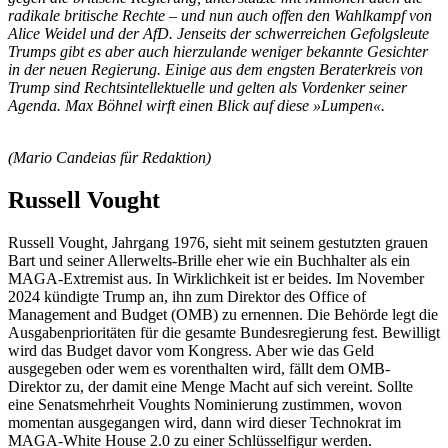
radikale britische Rechte – und nun auch offen den Wahlkampf von
Alice Weidel und der AfD. Jenseits der schwerreichen Gefolgsleute
Trumps gibt es aber auch hierzulande weniger bekannte Gesichter
in der neuen Regierung. Einige aus dem engsten Beraterkreis von
Trump sind Rechtsintellektuelle und gelten als Vordenker seiner
Agenda. Max Böhnel wirft einen Blick auf diese »Lumpen«.
(Mario Candeias für Redaktion)
Russell Vought
Russell Vought, Jahrgang 1976, sieht mit seinem gestutzten grauen
Bart und seiner Allerwelts-Brille eher wie ein Buchhalter als ein
MAGA-Extremist aus. In Wirklichkeit ist er beides. Im November
2024 kündigte Trump an, ihn zum Direktor des Office of
Management and Budget (OMB) zu ernennen. Die Behörde legt die
Ausgabenprioritäten für die gesamte Bundesregierung fest. Bewilligt
wird das Budget davor vom Kongress. Aber wie das Geld
ausgegeben oder wem es vorenthalten wird, fällt dem OMB-
Direktor zu, der damit eine Menge Macht auf sich vereint. Sollte
eine Senatsmehrheit Voughts Nominierung zustimmen, wovon
momentan ausgegangen wird, dann wird dieser Technokrat im
MAGA-White House 2.0 zu einer Schlüsselfigur werden.