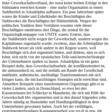
linke Gewerkschaftsverband, der sonst keine breiten Erfolge in den
Südstaaten erreichen konnte – eine starke Organisation in einem
Stahlbetrieb in Arkadelphia aufbauen. Ein paar Jahrzehnte später
waren die Kinder und Enkelkinder der Beschäftigten des
Stahlwerkes die Beschäftigten der Hühnerfabrik. Wegen der
politischen Tradition ihrer Vorfahren wussten viele dieser
Beschäftigten mindestens drei Dinge, die zentral für die
OrganizingKampagne von UNITE waren: Erstens, dass
der Stahlbetrieb nicht wegen der Gewerkschaft, sondern wegen des
Kapitalismus zugemacht wurde; zweitens, dass die Arbeitsplätze im
Stahlwerk besser als viele andere in der Region waren, weil
Beschäftigte sich dort organisiert hatten, und drittens, dass es sich
lohnt, sich nicht von der rassistischen Teile-und-herrscheStrategie
des Unternehmern spalten zu lassen. Arkadelphia ist ein gutes
Beispiel dafür, dass Gewerkschaftsarbeit, die konfliktorientiert ist,
die antirassistisch ist, und die notfalls am Rande der Gesellschaft
stattfindet, authentische, nachhaltige Transformationen mit sich
bringen kann, die mit kurzfristigen Strategien nicht erreichbar sind.
Aktuellere Beispiele eines transformativen Organizings gibt es in
vielen Ländern, auch in Deutschland, so etwa bei den
Kassiererinnen bei Schlecker in Mannheim, die sich mit Hilfe der
Gewerkschaft hbv organisierten und in den darauf folgenden zehn
Jahren ständig an Basisstärke und Handlungsfähigkeit in dem
Unternehmen gewonnen haben. Auch bei der vielfältigen,
experimentierfreudigen Kampagnenarbeit von ver.di in nrw, die