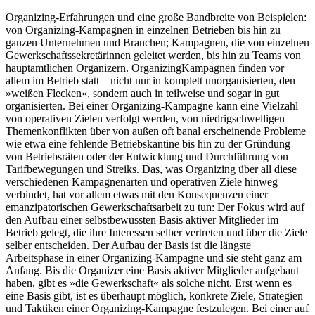
Organizing-Erfahrungen und eine große Bandbreite von Beispielen:
von Organizing-Kampagnen in einzelnen Betrieben bis hin zu
ganzen Unternehmen und Branchen; Kampagnen, die von einzelnen
Gewerkschaftssekretärinnen geleitet werden, bis hin zu Teams von
hauptamtlichen Organizern. OrganizingKampagnen finden vor
allem im Betrieb statt – nicht nur in komplett unorganisierten, den
»weißen Flecken«, sondern auch in teilweise und sogar in gut
organisierten. Bei einer Organizing-Kampagne kann eine Vielzahl
von operativen Zielen verfolgt werden, von niedrigschwelligen
Themenkonflikten über von außen oft banal erscheinende Probleme
wie etwa eine fehlende Betriebskantine bis hin zu der Gründung
von Betriebsräten oder der Entwicklung und Durchführung von
Tarifbewegungen und Streiks. Das, was Organizing über all diese
verschiedenen Kampagnenarten und operativen Ziele hinweg
verbindet, hat vor allem etwas mit den Konsequenzen einer
emanzipatorischen Gewerkschaftsarbeit zu tun: Der Fokus wird auf
den Aufbau einer selbstbewussten Basis aktiver Mitglieder im
Betrieb gelegt, die ihre Interessen selber vertreten und über die Ziele
selber entscheiden. Der Aufbau der Basis ist die längste
Arbeitsphase in einer Organizing-Kampagne und sie steht ganz am
Anfang. Bis die Organizer eine Basis aktiver Mitglieder aufgebaut
haben, gibt es »die Gewerkschaft« als solche nicht. Erst wenn es
eine Basis gibt, ist es überhaupt möglich, konkrete Ziele, Strategien
und Taktiken einer Organizing-Kampagne festzulegen. Bei einer auf