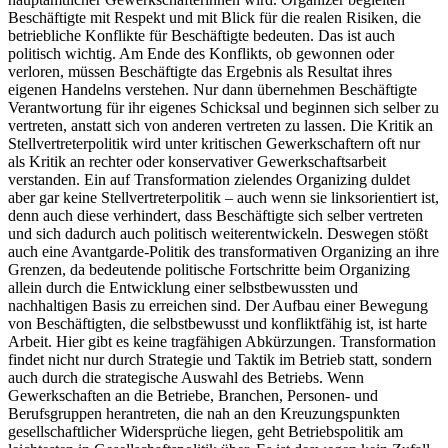
Beschäftigte mit Respekt und mit Blick für die realen Risiken, die
betriebliche Konflikte für Beschäftigte bedeuten. Das ist auch
politisch wichtig. Am Ende des Konflikts, ob gewonnen oder
verloren, müssen Beschäftigte das Ergebnis als Resultat ihres
eigenen Handelns verstehen. Nur dann übernehmen Beschäftigte
Verantwortung für ihr eigenes Schicksal und beginnen sich selber zu
vertreten, anstatt sich von anderen vertreten zu lassen. Die Kritik an
Stellvertreterpolitik wird unter kritischen Gewerkschaftern oft nur
als Kritik an rechter oder konservativer Gewerkschaftsarbeit
verstanden. Ein auf Transformation zielendes Organizing duldet
aber gar keine Stellvertreterpolitik – auch wenn sie linksorientiert ist,
denn auch diese verhindert, dass Beschäftigte sich selber vertreten
und sich dadurch auch politisch weiterentwickeln. Deswegen stößt
auch eine Avantgarde-Politik des transformativen Organizing an ihre
Grenzen, da bedeutende politische Fortschritte beim Organizing
allein durch die Entwicklung einer selbstbewussten und
nachhaltigen Basis zu erreichen sind. Der Aufbau einer Bewegung
von Beschäftigten, die selbstbewusst und konfliktfähig ist, ist harte
Arbeit. Hier gibt es keine tragfähigen Abkürzungen. Transformation
findet nicht nur durch Strategie und Taktik im Betrieb statt, sondern
auch durch die strategische Auswahl des Betriebs. Wenn
Gewerkschaften an die Betriebe, Branchen, Personen- und
Berufsgruppen herantreten, die nah an den Kreuzungspunkten
gesellschaftlicher Widersprüche liegen, geht Betriebspolitik am