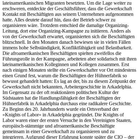
lateinamerikanischen Migranten besetzten. Um die Lage weiter zu
erschweren, entdeckte der Geschäftsführer, dass die Gewerkschaft
Kontakt mit Beschäftigten aus seinem Unternehmen aufgenommen
hatte. Alles deutete darauf hin, dass der Betrieb schwer zu
organisieren wäre. Trotzdem entschied die damalige Organizing-
Leitung, dort eine Organizing-Kampagne zu initiieren. Anders als
von der Gewerkschaft erwartet, organisierten sich die Beschäftigten
blitzschnell. In den Monaten danach bewiesen sie in vielen Fällen
immens hohe Selbständigkeit, Konfliktfähigkeit und Belastbarkeit.
Die afroamerikanischen Beschäftigten spielten zweifellos die
Führungsrolle in der Kampagne, arbeiteten aber solidarisch mit ihren
lateinamerikanischen Kolleginnen und Kollegen zusammen. Erst
nach einigen Monaten stellte ein Gewerkschafter vor Ort mindestens
einen Grund fest, warum die Beschäftigten der Hühnerfabrik so
bewusst gehandelt hatten: Es lag an der, bis zu diesem Zeitpunkt der
Gewerkschaft nicht bekannten, Arbeitergeschichte in Arkadelphia.
Im Gegensatz zu der oft reaktionären politischen Kultur der
Südstaaten hat die Handlungsfähigkeit der Beschäftigten der
Hühnerfabrik in Arkadelphia durchaus eine radikalere Geschichte.
Zu Beginn des 20. Jahrhunderts wurde ein Ortsverband der
»Knights of Labor« in Arkadelphia gegründet. Die Knights of
Labor waren einer der ersten Versuche in den Vereinigten Staaten,
europäisch-stämmige und afroamerikanische Beschäftigte
gemeinsam in einer Gewerkschaft zu organisieren und zu
integrieren. Aufgrund dieser Erfahrung konnte später die CIO – der