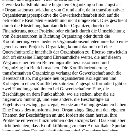
Gewerkschaftsfunktionäre begreifen Organizing schon längst als
»Organisationsentwicklung von Grund auf«, da in transformativer
Organisierungsperspektive die Gewerkschaftsarbeit sich auf die
betriebliche Realitäten einstellt und nicht umgekehrt. Dies geschieht
durch die Einstellung hauptamtlicher Organizer, durch die
Finanzierung neuer Projekte oder einfach durch die Umschichtung
von Zeitressourcen in Richtung Organizing oder durch die
Koordinierung verschiedener Organisationseinheiten innerhalb eines
gemeinsamen Projekts. Organizing kommt dadurch oft eine
Querschnittsrolle innerhalb der Organisation zu. Ebenso entwickeln
sich oft einzelne Hauptund Ehrenamtliche weiter, die auf diesem
Weg aus einer reinen Betreuungsrolle herauskommen und
Organizing im Betrieb machen. Die Konfliktorientierung
transformativen Organizings verlangt der Gewerkschaft auch die
Bereitschaft ab, mit gerade neu organisierten Kolleginnen und
Kollegen in einen Konflikt einzutreten. Zugespitzt formuliert gibt es
zwei Handlungstraditionen bei Gewerkschaften: Eine, die
Beschäftigte an dem Punkt abholt, wo sie stehen, aber die sie
nirgendwo hinbringt, und eine andere, die Beschäftigte zu
Ergebnissen zwingt, ganz egal, wo sie am Anfang gestanden haben.
Eine Praxis des transformativen Organizings fängt mit den eigenen
Themen der Beschäftigten an und fordert sie dann heraus, ihre
Probleme entweder hinzunehmen oder anzupacken. Das kann aber
nicht bedeuten, dass Konfliktführung zu einer Art radikaler Sportart
hauptamtlicher Gewerkschafterinnen wird. Organizer begleiten