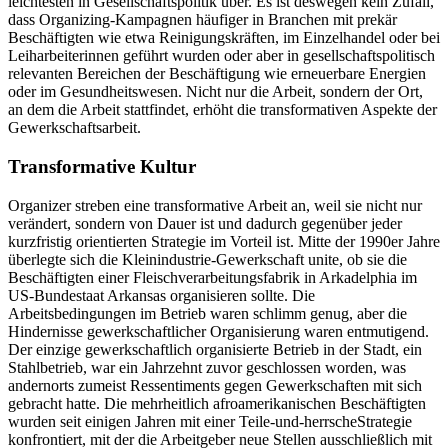
leichtesten in Gesellschaftspolitik über. Es ist deswegen kein Zufall,
dass Organizing-Kampagnen häufiger in Branchen mit prekär
Beschäftigten wie etwa Reinigungskräften, im Einzelhandel oder bei
Leiharbeiterinnen geführt wurden oder aber in gesellschaftspolitisch
relevanten Bereichen der Beschäftigung wie erneuerbare Energien
oder im Gesundheitswesen. Nicht nur die Arbeit, sondern der Ort,
an dem die Arbeit stattfindet, erhöht die transformativen Aspekte der
Gewerkschaftsarbeit.
Transformative Kultur
Organizer streben eine transformative Arbeit an, weil sie nicht nur
verändert, sondern von Dauer ist und dadurch gegenüber jeder
kurzfristig orientierten Strategie im Vorteil ist. Mitte der 1990er Jahre
überlegte sich die Kleinindustrie-Gewerkschaft unite, ob sie die
Beschäftigten einer Fleischverarbeitungsfabrik in Arkadelphia im
US-Bundestaat Arkansas organisieren sollte. Die
Arbeitsbedingungen im Betrieb waren schlimm genug, aber die
Hindernisse gewerkschaftlicher Organisierung waren entmutigend.
Der einzige gewerkschaftlich organisierte Betrieb in der Stadt, ein
Stahlbetrieb, war ein Jahrzehnt zuvor geschlossen worden, was
andernorts zumeist Ressentiments gegen Gewerkschaften mit sich
gebracht hatte. Die mehrheitlich afroamerikanischen Beschäftigten
wurden seit einigen Jahren mit einer Teile-und-herrscheStrategie
konfrontiert, mit der die Arbeitgeber neue Stellen ausschließlich mit