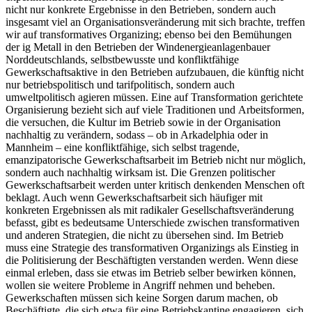
nicht nur konkrete Ergebnisse in den Betrieben, sondern auch
insgesamt viel an Organisationsveränderung mit sich brachte, treffen
wir auf transformatives Organizing; ebenso bei den Bemühungen
der ig Metall in den Betrieben der Windenergieanlagenbauer
Norddeutschlands, selbstbewusste und konfliktfähige
Gewerkschaftsaktive in den Betrieben aufzubauen, die künftig nicht
nur betriebspolitisch und tarifpolitisch, sondern auch
umweltpolitisch agieren müssen. Eine auf Transformation gerichtete
Organisierung bezieht sich auf viele Traditionen und Arbeitsformen,
die versuchen, die Kultur im Betrieb sowie in der Organisation
nachhaltig zu verändern, sodass – ob in Arkadelphia oder in
Mannheim – eine konfliktfähige, sich selbst tragende,
emanzipatorische Gewerkschaftsarbeit im Betrieb nicht nur möglich,
sondern auch nachhaltig wirksam ist. Die Grenzen politischer
Gewerkschaftsarbeit werden unter kritisch denkenden Menschen oft
beklagt. Auch wenn Gewerkschaftsarbeit sich häufiger mit
konkreten Ergebnissen als mit radikaler Gesellschaftsveränderung
befasst, gibt es bedeutsame Unterschiede zwischen transformativen
und anderen Strategien, die nicht zu übersehen sind. Im Betrieb
muss eine Strategie des transformativen Organizings als Einstieg in
die Politisierung der Beschäftigten verstanden werden. Wenn diese
einmal erleben, dass sie etwas im Betrieb selber bewirken können,
wollen sie weitere Probleme in Angriff nehmen und beheben.
Gewerkschaften müssen sich keine Sorgen darum machen, ob
Beschäftigte, die sich etwa für eine Betriebskantine engagieren, sich