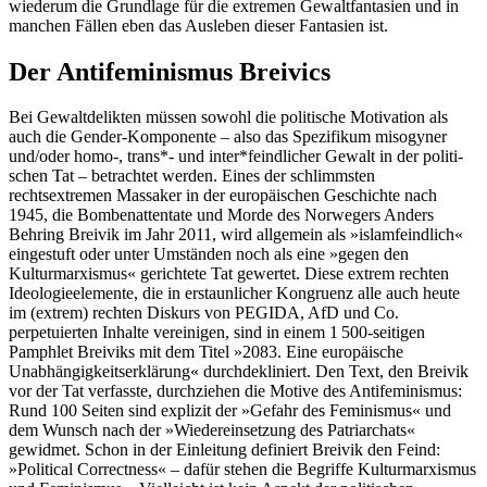
wiederum die Grundlage für die extremen Gewaltfantasien und in
manchen Fällen eben das Ausleben dieser Fantasien ist.
Der Antifeminismus Breivics
Bei Gewaltdelikten müssen sowohl die politische Motivation als
auch die Gender-Komponente – also das Spezifikum misogyner
und/oder homo-, trans*- und inter*feindlicher Gewalt in der politi­
schen Tat – betrachtet werden. Eines der schlimmsten
rechtsextremen Massaker in der europäischen Geschichte nach
1945, die Bombenattentate und Morde des Norwegers Anders
Behring Breivik im Jahr 2011, wird all­gemein als »islamfeindlich«
eingestuft oder unter Umständen noch als eine »gegen den
Kulturmarxismus« gerichtete Tat gewertet. Diese extrem rechten
Ideologieelemente, die in erstaunlicher Kongruenz alle auch heute
im (extrem) rechten Diskurs von PEGIDA, AfD und Co.
perpetuierten Inhalte vereinigen, sind in einem 1 500-seitigen
Pamphlet Brei­viks mit dem Titel »2083. Eine europäische
Unabhängigkeitserklärung« durchdekliniert. Den Text, den Breivik
vor der Tat verfasste, durchziehen die Motive des Antifeminismus:
Rund 100 Seiten sind explizit der »Gefahr des Feminismus« und
dem Wunsch nach der »Wiedereinsetzung des Patriarchats«
gewidmet. Schon in der Einleitung definiert Breivik den Feind:
»Political Correctness« – dafür stehen die Begriffe Kulturmarxismus