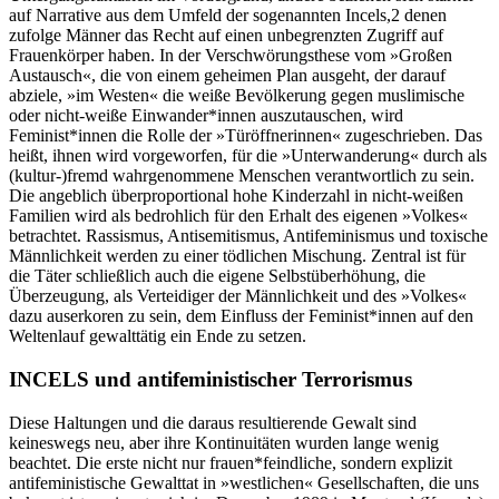
auf Narrative aus dem Umfeld der sogenannten Incels,
2
denen
zufolge Männer das Recht auf einen unbegrenzten Zugriff auf
Frauenkörper haben. In der Verschwörungsthese vom »Großen
Austausch«, die von einem geheimen Plan ausgeht, der darauf
abziele, »im Westen« die weiße Bevölkerung gegen muslimische
oder nicht-weiße Einwander*innen auszutauschen, wird
Feminist*innen die Rolle der »Türöff­nerinnen« zugeschrieben. Das
heißt, ihnen wird vorgeworfen, für die »Unterwanderung« durch als
(kultur-)fremd wahrgenommene Menschen verantwortlich zu sein.
Die an­geblich überproportional hohe Kinderzahl in nicht-weißen
Familien wird als bedrohlich für den Erhalt des eigenen »Volkes«
betrachtet. Rassismus, Antisemitismus, Antifeminismus und toxische
Männlichkeit werden zu einer tödlichen Mischung. Zentral ist für
die Täter schließlich auch die eigene Selbstüberhöhung, die
Überzeugung, als Verteidiger der Männ­lichkeit und des »Volkes«
dazu auserkoren zu sein, dem Einfluss der Feminist*innen auf den
Weltenlauf gewalttätig ein Ende zu setzen.
INCELS und antifeministischer Terrorismus
Diese Haltungen und die daraus resultierende Gewalt sind
keineswegs neu, aber ihre Kontinu­itäten wurden lange wenig
beachtet. Die erste nicht nur frauen*feindliche, sondern explizit
antifeministische Gewalttat in »westlichen« Gesellschaften, die uns