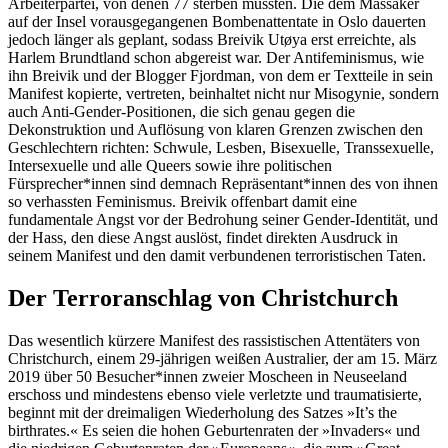
Arbeiterpartei, von denen 77 sterben mussten. Die dem Massaker
auf der Insel vorausgegangenen Bombenattentate in Oslo dauerten
jedoch länger als geplant, sodass Breivik Utøya erst erreichte, als
Harlem Brundtland schon abgereist war. Der Antifeminismus, wie
ihn Breivik und der Blogger Fjordman, von dem er Textteile in sein
Manifest kopierte, vertre­ten, beinhaltet nicht nur Misogynie, sondern
auch Anti-Gender-Positionen, die sich genau gegen die
Dekonstruktion und Auflösung von klaren Grenzen zwischen den
Geschlechtern richten: Schwule, Lesben, Bisexuelle, Trans­sexuelle,
Intersexuelle und alle Queers sowie ihre politischen
Fürsprecher*innen sind demnach Repräsentant*innen des von ihnen
so verhassten Feminismus. Breivik offenbart damit eine
fundamentale Angst vor der Bedrohung seiner Gender-Identität, und
der Hass, den diese Angst auslöst, findet direkten Ausdruck in
seinem Manifest und den damit verbundenen terroristischen Taten.
Der Terroranschlag von Christchurch
Das wesentlich kürzere Manifest des rassis­tischen Attentäters von
Christchurch, einem 29-jährigen weißen Australier, der am 15. März
2019 über 50 Besucher*innen zweier Mosche­en in Neuseeland
erschoss und mindestens ebenso viele verletzte und traumatisierte,
beginnt mit der dreimaligen Wiederholung des Satzes »It’s the
birthrates.« Es seien die hohen Geburtenraten der »Invaders« und