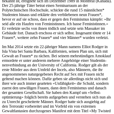
bekannt ist, ereignete sich im Dezember 1989 in Montreal (Kanada).
Der 25-jährige Täter betrat einen Seminarraum an der
Polytechnischen Hochschule, schickte die rund 15 männlichen*
Studenten hinaus und erklärte den verbliebenen neun Frauen*,
bevor er auf sie schoss, dass er gegen den Feminismus kämpfe: »Ihr
seid alle ein Haufen von Feministinnen. Ich hasse Feministinnen.«
Er verletzte sechs von ihnen tödlich und setzte sein Massaker im
Gebäude fort. Danach erschoss er sich selbst. Insgesamt tötete er 14
Frauen*, weitere zehn Frauen* und vier Männer* wurden verletzt.
Im Mai 2014 setzte ein 22-jähriger Mann namens Elliot Rodger in
Isla Vista bei Santa Barbara, Kalifornien, seinen Plan um, sich mit
Gewalt an Frauen* zu rächen. Bei seinem mehrstündigen Amoklauf
ermordete er unter anderem mehrere Angehörige einer Studentin­
nenverbindung an der University of California. Rodger gilt als der
erste Mörder aus dem Umfeld der Incels, also Männern, die ihr
ange­nommenes naturgegebenes Recht auf Sex mit Frauen nicht
geltend machen können. Dafür ge­ben sie allerdings nicht sich und
ihrer wie auch immer gearteten »Unfähigkeit« die Schuld, sondern
zuerst den unwilligen Frauen, dann dem Feminismus und danach
der gesamten Gesellschaft. Sie haben den Kampf um »Selbst­
optimierung« folglich bereits aufgegeben und verstehen sich nun als
zu Unrecht gescheiterte Männer. Rodger hatte sich ausgiebig auf
den Terrorakt vorbereitet und im Vorfeld ein von ex­tremen
Gewaltfantasien durchzogenes Manifest mit dem Titel »My Twisted