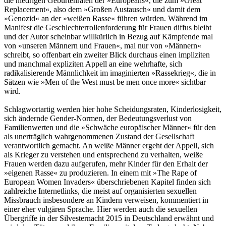
die niedrigen Geburtenraten der »Europeans«, die zum »Great
Replacement«, also dem »Großen Austausch« und damit dem
»Genozid« an der »weißen Rasse« führen würden. Während im
Manifest die Geschlechterrollenforderung für Frauen diffus bleibt
und der Autor scheinbar willkürlich in Bezug auf Kämpfende mal
von »unseren Männern und Frauen«, mal nur von »Männern«
schreibt, so offenbart ein zweiter Blick durchaus einen impliziten
und manch­mal expliziten Appell an eine wehrhafte, sich
radikalisierende Männlichkeit im imaginierten »Rassekrieg«, die in
Sätzen wie »Men of the West must be men once more« sichtbar
wird.
Schlagwortartig werden hier hohe Schei­dungsraten, Kinderlosigkeit,
sich ändernde Gender-Normen, der Bedeutungsverlust von
Familienwerten und die »Schwäche euro­päischer Männer« für den
als unerträglich wahrgenommenen Zustand der Gesellschaft
verantwortlich gemacht. An weiße Männer ergeht der Appell, sich
als Krieger zu verstehen und entsprechend zu verhalten, weiße
Frauen werden dazu aufgerufen, mehr Kinder für den Erhalt der
»eigenen Rasse« zu produzieren. In einem mit »The Rape of
European Women Invaders« überschriebenen Kapitel finden sich
zahlreiche Internetlinks, die meist auf organi­sierten sexuellen
Missbrauch insbesondere an Kindern verweisen, kommentiert in
einer eher vulgären Sprache. Hier werden auch die sexu­ellen
Übergriffe in der Silvesternacht 2015 in Deutschland erwähnt und