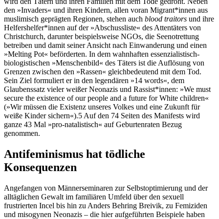
wird den Tätern und ihren Familien mit dem Tode gedroht. Neben
den »Invaders« und ihren Kindern, allen voran Migrant*innen aus
muslimisch geprägten Regionen, stehen auch
blood traitors
und ihre
Helfershelfer*innen auf der »Abschussliste« des Attentäters von
Christchurch, darunter bei­spielsweise NGOs, die Seenotrettung
betreiben und damit seiner Ansicht nach Einwanderung und einen
»Melting Pot« beförderten. In dem wahnhaften essenzialistisch-
biologistischen »Menschenbild« des Täters ist die Auflösung von
Grenzen zwischen den »Rassen« gleichbe­deutend mit dem Tod.
Sein Ziel formuliert er in den legendären »14 words«, dem
Glaubens­satz vieler weißer Neonazis und Rassist*innen: »We must
secure the existence of our people and a future for White children«
(»Wir müssen die Existenz unseres Volkes und eine Zukunft für
weiße Kinder sichern«).
5
Auf den 74 Seiten des Manifests wird
ganze 43 Mal »pro-natalis­tisch« auf Geburtenraten Bezug
genommen.
Antifeminismus hat tödliche
Konsequenzen
Angefangen von Männerseminaren zur Selbst­optimierung und der
alltäglichen Gewalt im familiären Umfeld über den sexuell
frustrierten Incel bis hin zu Anders Behring Breivik, zu Femiziden
und misogynen Neonazis – die hier aufgeführten Beispiele haben