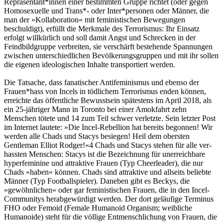
Repräsentant*innen einer bestimmten Gruppe richtet (oder gegen
Ho­mosexuelle und Trans*- oder Inter*personen oder Männer, die
man der »Kollaboration« mit feministischen Bewegungen
beschuldigt), erfüllt die Merkmale des Terrorismus: Ihr Einsatz
erfolgt willkürlich und soll damit Angst und Schrecken in der
Feindbildgruppe verbreiten, sie verschärft bestehende Span­nungen
zwischen unterschiedlichen Bevölke­rungsgruppen und mit ihr sollen
die eigenen ideologischen Inhalte transportiert werden.
Die Tatsache, dass fanatischer Antifeminis­mus und ebenso der
Frauen*hass von Incels in tödlichem Terrorismus enden können,
erreichte das öffentliche Bewusstsein spätestens im April 2018, als
ein 25-jähriger Mann in Toronto bei einer Amokfahrt zehn
Menschen tötete und 14 zum Teil schwer verletzte. Sein letzter Post
im Internet lautete: »Die Incel-Rebellion hat bereits begonnen! Wir
werden alle Chads und Stacys besiegen! Heil dem obersten
Gentleman Elliot Rodger!«
4
Chads und Stacys stehen für alle ver­
hassten Menschen: Stacys ist die Bezeichnung für unerreichbare
hyperfeminine und attraktive Frauen (Typ Cheerleader), die nur
Chads »ha­ben« können. Chads sind attraktive und allseits beliebte
Männer (Typ Footballspieler). Daneben gibt es Beckys, die
»gewöhnlichen« oder gar feministischen Frauen, die in den Incel-
Communitys herabgewürdigt werden. Der dort geläufige Terminus
FHO oder Femoid (Female Humanoid Organism; weibliche
Humanoide) steht für die völlige Entmenschlichung von Frauen, die