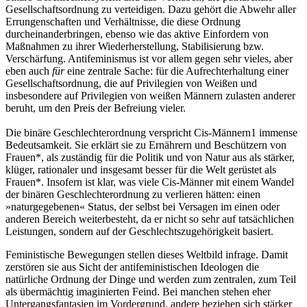
Gesell­schaftsordnung zu verteidigen. Dazu gehört die Abwehr aller
Errungenschaften und Verhältnis­se, die diese Ordnung
durcheinanderbringen, ebenso wie das aktive Einfordern von
Maßnah­men zu ihrer Wiederherstellung, Stabilisierung bzw.
Verschärfung. Antifeminismus ist vor allem gegen sehr vieles, aber
eben auch
für
eine zentrale Sache: für die Aufrechterhaltung einer
Gesellschaftsordnung, die auf Privilegien von Weißen und
insbesondere auf Privilegien von weißen Männern zulasten anderer
beruht, um den Preis der Befreiung vieler.
Die binäre Geschlechterordnung ver­spricht Cis-Männern
1
immense
Bedeutsamkeit. Sie erklärt sie zu Ernährern und Beschützern von
Frauen*, als zuständig für die Politik und von Natur aus als stärker,
klüger, rationaler und insgesamt besser für die Welt gerüstet als
Frau­en*. Insofern ist klar, was viele Cis-Männer mit einem Wandel
der binären Geschlechterord­nung zu verlieren hätten: einen
»naturgegebe­nen« Status, der selbst bei Versagen im einen oder
anderen Bereich weiterbesteht, da er nicht so sehr auf tatsächlichen
Leistungen, sondern auf der Geschlechtszugehörigkeit basiert.
Feministische Bewegungen stellen dieses Weltbild infrage. Damit
zerstören sie aus Sicht der antifeministischen Ideologen die
natürliche Ordnung der Dinge und werden zum zentralen, zum Teil
als übermächtig imaginierten Feind. Bei manchen stehen eher
Untergangsfantasien im Vordergrund, andere beziehen sich stärker