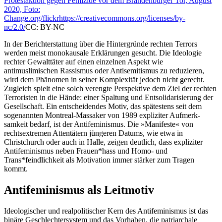
Protestaktion gegen Femizide vor dem Brandenburger Tor, August
2020, Foto:
Change.org/flickr
https://creativecommons.org/licenses/by-
nc/2.0/
CC: BY-NC
In der Berichterstattung über die Hintergrün­de rechten Terrors
werden meist monokausa­le Erklärungen gesucht. Die Ideologie
rechter Gewalttäter auf einen einzelnen Aspekt wie
antimuslimischen Rassismus oder Antisemi­tismus zu redu­zieren,
wird dem Phänomen in seiner Komplexität jedoch nicht gerecht.
Zugleich spielt eine solch verengte Perspek­tive dem Ziel der rechten
Terroristen in die Hände: einer Spaltung und Entsolidarisierung der
Gesellschaft. Ein entscheidendes Motiv, das spätestens seit dem
sogenannten Mont­real-Massaker von 1989 expliziter Aufmerk­
samkeit bedarf, ist der Antifeminismus. Die »Manifeste« von
rechtsextremen Attentätern jüngeren Datums, wie etwa in
Christchurch oder auch in Halle, zeigen deutlich, dass ex­pliziter
Antifeminismus neben Frauen*hass und Homo- und
Trans*feindlichkeit als Motiva­tion immer stärker zum Tragen
kommt.
Antifeminismus als Leitmotiv
Ideologischer und realpolitischer Kern des Antifeminismus ist das
binäre Geschlechtersys­tem und das Vorhaben, die patriarchale