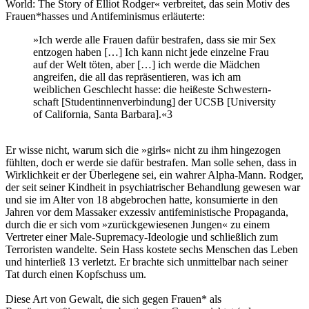
World: The Story of Elliot Rodger« verbreitet, das sein Motiv des
Frauen*hasses und Antifeminismus erläuterte:
»Ich werde alle Frauen dafür bestrafen, dass sie mir Sex
entzogen haben […] Ich kann nicht jede einzelne Frau
auf der Welt töten, aber […] ich werde die Mädchen
angreifen, die all das repräsentieren, was ich am
weiblichen Geschlecht hasse: die heißeste Schwestern­
schaft [Studentinnenverbindung] der UCSB [University
of California, Santa Barbara].«
3
Er wisse nicht, warum sich die »girls« nicht zu ihm hingezogen
fühlten, doch er werde sie dafür bestrafen. Man solle sehen, dass in
Wirklichkeit er der Überlegene sei, ein wahrer Alpha-Mann. Rodger,
der seit seiner Kindheit in psychiatrischer Behandlung gewesen war
und sie im Alter von 18 abgebrochen hatte, konsu­mierte in den
Jahren vor dem Massaker exzessiv antifeministische Propaganda,
durch die er sich vom »zurückgewiesenen Jungen« zu einem
Vertreter einer Male-Supremacy-Ideologie und schließlich zum
Terroristen wandelte. Sein Hass kostete sechs Menschen das Leben
und hinterließ 13 verletzt. Er brachte sich unmittel­bar nach seiner
Tat durch einen Kopfschuss um.
Diese Art von Gewalt, die sich gegen Frauen* als