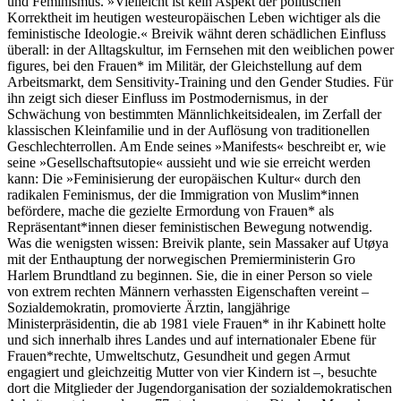
und Feminismus. »Vielleicht ist kein Aspekt der politischen
Korrektheit im heutigen westeuropäischen Leben wichtiger als die
feministische Ideologie.« Breivik wähnt deren schädlichen Einfluss
überall: in der Alltagskultur, im Fernsehen mit den weibli­chen power
figures, bei den Frauen* im Militär, der Gleichstellung auf dem
Arbeitsmarkt, dem Sensitivity-Training und den Gender Studies. Für
ihn zeigt sich dieser Einfluss im Postmodernismus, in der
Schwächung von bestimmten Männlichkeitsidealen, im Zerfall der
klassischen Kleinfamilie und in der Auflösung von traditionellen
Geschlechterrol­len. Am Ende seines »Manifests« beschreibt er, wie
seine »Gesellschaftsutopie« aussieht und wie sie erreicht werden
kann: Die »Feminisierung der europäischen Kultur« durch den
radikalen Feminismus, der die Immigration von Muslim*innen
befördere, mache die gezielte Ermordung von Frauen* als
Repräsentant*innen dieser feministischen Bewegung notwendig.
Was die wenigsten wissen: Breivik plante, sein Massaker auf Utøya
mit der Enthauptung der norwe­gischen Premierministerin Gro
Harlem Brundtland zu beginnen. Sie, die in einer Person so viele
von extrem rechten Männern verhassten Eigenschaften vereint –
Sozialde­mokratin, promovierte Ärztin, langjährige
Ministerpräsidentin, die ab 1981 viele Frauen* in ihr Kabinett holte
und sich innerhalb ihres Landes und auf internationaler Ebene für
Frauen*rechte, Umweltschutz, Gesundheit und gegen Armut
engagiert und gleichzeitig Mutter von vier Kindern ist –, besuchte
dort die Mitglieder der Jugendorganisation der sozialdemokratischen