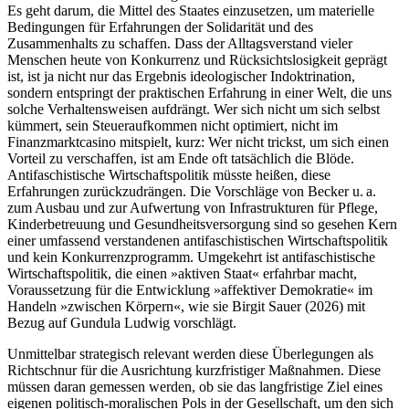
Es geht darum, die Mittel des Staates einzusetzen, um materielle
Bedingungen für Erfahrungen der Solidarität und des
Zusammenhalts zu schaffen. Dass der Alltagsverstand vieler
Menschen heute von Konkurrenz und Rücksichtslosigkeit geprägt
ist, ist ja nicht nur das Ergebnis ideologischer Indoktrination,
sondern entspringt der praktischen Erfahrung in einer Welt, die uns
solche Verhaltensweisen aufdrängt. Wer sich nicht um sich selbst
kümmert, sein Steueraufkommen nicht optimiert, nicht im
Finanzmarktcasino mitspielt, kurz: Wer nicht trickst, um sich einen
Vorteil zu verschaffen, ist am Ende oft tatsächlich die Blöde.
Antifaschistische Wirtschaftspolitik müsste heißen, diese
Erfahrungen zurückzudrängen. Die Vorschläge von Becker u. a.
zum Ausbau und zur Aufwertung von Infrastrukturen für Pflege,
Kinderbetreuung und Gesundheitsversorgung sind so gesehen Kern
einer umfassend verstandenen antifaschistischen Wirtschaftspolitik
und kein Konkurrenzprogramm. Umgekehrt ist antifaschistische
Wirtschaftspolitik, die einen »aktiven Staat« erfahrbar macht,
Voraussetzung für die Entwicklung »affektiver Demokratie« im
Handeln »zwischen Körpern«, wie sie Birgit Sauer (2026) mit
Bezug auf Gundula Ludwig vorschlägt.
Unmittelbar strategisch relevant werden diese Überlegungen als
Richtschnur für die Ausrichtung kurzfristiger Maßnahmen. Diese
müssen daran gemessen werden, ob sie das langfristige Ziel eines
eigenen politisch-moralischen Pols in der Gesellschaft, um den sich