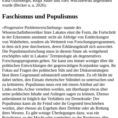
Elisa Otzelberger, Birgit Sauer und Alex Wischnewski angestoßen
wurde (Becker u. a. 2026).
Faschismus und Populismus
»Progressive Problemverschiebung« nannte der
Wissenschaftstheoretiker Imre Lakatos einst die Form, die Fortschritt
in der Erkenntnis annimmt: nicht als Abfolge von Entdeckungen
von Wahrheiten, sondern als Wettstreit von Forschungsprogrammen,
in dem sich jene durchsetzen, deren Erklärungskraft sich ausweitet.
Die Populismusforschung muss in diesem Sinne als weitgehend
erschöpftes oder in Lakatos’ Terminologie als degeneratives
Forschungsprogramm gelten. Sie kann uns immer weniger über die
politischen Entwicklungen der gegenwärtigen Konjunktur sagen. Ihr
Fokus auf Fragen des politischen Stils und der Diskursstrategien
lässt ihren Gegenstand substanziell unterbestimmt. Zu oft bleibt sie
dabei stehen, den Einsatz rhetorischer Stilmittel zu untersuchen und
zu kritisieren. Populismus muss erst mit einem Attribut auf der
Links-rechts-Achse versehen werden, um überhaupt etwas über
seine politischen Inhalte und Anliegen sagen zu können. Ebenso
unbestimmt ist folglich das Verhältnis zur Demokratie: Der
Populismus kann als ihr Feind oder ihr Gegenteil beschrieben
werden, aber ebenso als Ergebnis ihrer Defekte oder als Rettung
ihres Wesens. Es gibt wenige Überlegungen dazu, was ein
Populismus an der Macht oder zumindest an der Regierung alles