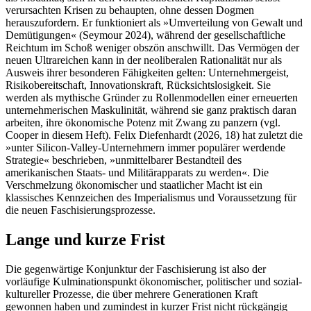
verursachten Krisen zu behaupten, ohne dessen Dogmen
herauszufordern. Er funktioniert als »Umverteilung von Gewalt und
Demütigungen« (Seymour 2024), während der gesellschaftliche
Reichtum im Schoß weniger obszön anschwillt. Das Vermögen der
neuen Ultrareichen kann in der neoliberalen Rationalität nur als
Ausweis ihrer besonderen Fähigkeiten gelten: Unternehmergeist,
Risikobereitschaft, Innovationskraft, Rücksichtslosigkeit. Sie
werden als mythische Gründer zu Rollenmodellen einer erneuerten
unternehmerischen Maskulinität, während sie ganz praktisch daran
arbeiten, ihre ökonomische Potenz mit Zwang zu panzern (vgl.
Cooper in diesem Heft). Felix Diefenhardt (2026, 18) hat zuletzt die
»unter Silicon-Valley-Unternehmern immer populärer werdende
Strategie« beschrieben, »unmittelbarer Bestandteil des
amerikanischen Staats- und Militärapparats zu werden«. Die
Verschmelzung ökonomischer und staatlicher Macht ist ein
klassisches Kennzeichen des Imperialismus und Voraussetzung für
die neuen Faschisierungsprozesse.
Lange und kurze Frist
Die gegenwärtige Konjunktur der Faschisierung ist also der
vorläufige Kulminationspunkt ökonomischer, politischer und sozial-
kultureller Prozesse, die über mehrere Generationen Kraft
gewonnen haben und zumindest in kurzer Frist nicht rückgängig