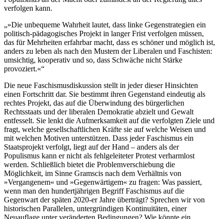
verfolgen kann.
»Die unbequeme Wahrheit lautet, dass linke Gegenstrategien ein
politisch-pädagogisches Projekt in langer Frist verfolgen müssen,
das für Mehrheiten erfahrbar macht, dass es schöner und möglich ist,
anders zu leben als nach den Mustern der Liberalen und Faschisten:
umsichtig, kooperativ und so, dass Schwäche nicht Stärke
provoziert.«
Die neue Faschismusdiskussion stellt in jeder dieser Hinsichten
einen Fortschritt dar. Sie bestimmt ihren Gegenstand eindeutig als
rechtes Projekt, das auf die Überwindung des bürgerlichen
Rechtsstaats und der liberalen Demokratie abzielt und Gewalt
entfesselt. Sie lenkt die Aufmerksamkeit auf die verfolgten Ziele und
fragt, welche gesellschaftlichen Kräfte sie auf welche Weisen und
mit welchen Motiven unterstützen. Dass jeder Faschismus ein
Staatsprojekt verfolgt, liegt auf der Hand – anders als der
Populismus kann er nicht als fehlgeleiteter Protest verharmlost
werden. Schließlich bietet die Problemverschiebung die
Möglichkeit, im Sinne Gramscis nach dem Verhältnis von
»Vergangenem« und »Gegenwärtigem« zu fragen: Was passiert,
wenn man den hundertjährigen Begriff Faschismus auf die
Gegenwart der späten 2020-er Jahre überträgt? Sprechen wir von
historischen Parallelen, untergründigen Kontinuitäten, einer
Neuauflage unter veränderten Bedingungen? Wie könnte ein