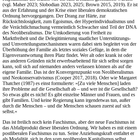
(vgl. Maher 2023; Slobodian 2023, 2025; Brown 2015, 2019). Er ist
aus der Erfahrung und der Krise einer liberalen demokratischen
Ordnung hervorgegangen. Der Drang zur Härte, zur
Rücksichtslosigkeit, zum Egoismus, der Hyperindividualismus und
die Verächtlichmachung vermeintlich Schwacher sind Teil der DNA
des Neoliberalismus. Die Umkodierung von Freiheit zu
Marktfreiheit und die Delegitimierung staatlicher Unterstützungs-
und Umverteilungsmechanismen waren dabei stets begleitet von der
Überhöhung der Familie als letztes soziales Gefüge, in dem die
Eigenverantwortung ihren Platz findet. Wer alt oder krank ist oder
aus anderen Gründen nicht erwerbsarbeitend für sich selbst sorgen
kann, soll sich auf niemanden anders verlassen können als auf die
eigene Familie. Das ist der Konvergenzpunkt von Neoliberalismus
und Neokonservativismus (Cooper 2017, 2018). Oder wie Margaret
Thatcher (1987) es einst formulierte: »[Zu viele Menschen] laden
ihre Probleme auf die Gesellschaft ab – und wer ist die Gesellschaft?
So etwas gibt es nicht! Es gibt einzelne Männer und Frauen, und es
gibt Familien. Und keine Regierung kann irgendetwas tun, außer
durch die Menschen – und die Menschen schauen zuerst auf sich
selbst.«
Das ist freilich noch kein Faschismus, aber der neue Faschismus ist
das Abfallprodukt dieser liberalen Ordnung. Wir haben es mit einem
postliberalen Faschismus zu tun. Seine Anziehungskraft entfaltet er
als Modalität, sich in den vom neoliberalen Kapitalismus selbst