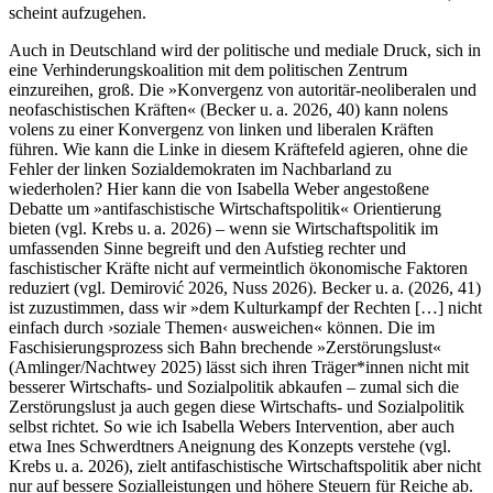
scheint aufzugehen.
Auch in Deutschland wird der politische und mediale Druck, sich in
eine Verhinderungskoalition mit dem politischen Zentrum
einzureihen, groß. Die »Konvergenz von autoritär-neoliberalen und
neofaschistischen Kräften« (Becker u. a. 2026, 40) kann nolens
volens zu einer Konvergenz von linken und liberalen Kräften
führen. Wie kann die Linke in diesem Kräftefeld agieren, ohne die
Fehler der linken Sozialdemokraten im Nachbarland zu
wiederholen? Hier kann die von Isabella Weber angestoßene
Debatte um »antifaschistische Wirtschaftspolitik« Orientierung
bieten (vgl. Krebs u. a. 2026) – wenn sie Wirtschaftspolitik im
umfassenden Sinne begreift und den Aufstieg rechter und
faschistischer Kräfte nicht auf vermeintlich ökonomische Faktoren
reduziert (vgl. Demirović 2026, Nuss 2026). Becker u. a. (2026, 41)
ist zuzustimmen, dass wir »dem Kulturkampf der Rechten […] nicht
einfach durch ›soziale Themen‹ ausweichen« können. Die im
Faschisierungsprozess sich Bahn brechende »Zerstörungslust«
(Amlinger/Nachtwey 2025) lässt sich ihren Träger*innen nicht mit
besserer Wirtschafts- und Sozialpolitik abkaufen – zumal sich die
Zerstörungslust ja auch gegen diese Wirtschafts- und Sozialpolitik
selbst richtet. So wie ich Isabella Webers Intervention, aber auch
etwa Ines Schwerdtners Aneignung des Konzepts verstehe (vgl.
Krebs u. a. 2026), zielt antifaschistische Wirtschaftspolitik aber nicht
nur auf bessere Sozialleistungen und höhere Steuern für Reiche ab.