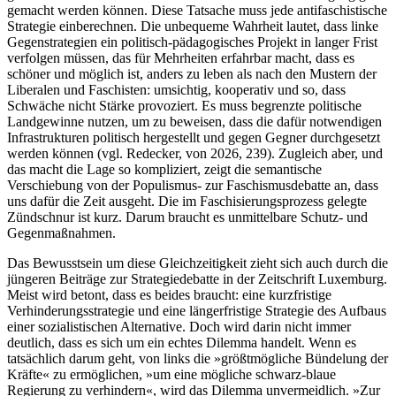
gemacht werden können. Diese Tatsache muss jede antifaschistische
Strategie einberechnen. Die unbequeme Wahrheit lautet, dass linke
Gegenstrategien ein politisch-pädagogisches Projekt in langer Frist
verfolgen müssen, das für Mehrheiten erfahrbar macht, dass es
schöner und möglich ist, anders zu leben als nach den Mustern der
Liberalen und Faschisten: umsichtig, kooperativ und so, dass
Schwäche nicht Stärke provoziert. Es muss begrenzte politische
Landgewinne nutzen, um zu beweisen, dass die dafür notwendigen
Infrastrukturen politisch hergestellt und gegen Gegner durchgesetzt
werden können (vgl. Redecker, von 2026, 239). Zugleich aber, und
das macht die Lage so kompliziert, zeigt die semantische
Verschiebung von der Populismus- zur Faschismusdebatte an, dass
uns dafür die Zeit ausgeht. Die im Faschisierungsprozess gelegte
Zündschnur ist kurz. Darum braucht es unmittelbare Schutz- und
Gegenmaßnahmen.
Das Bewusstsein um diese Gleichzeitigkeit zieht sich auch durch die
jüngeren Beiträge zur Strategiedebatte in der Zeitschrift Luxemburg.
Meist wird betont, dass es beides braucht: eine kurzfristige
Verhinderungsstrategie und eine längerfristige Strategie des Aufbaus
einer sozialistischen Alternative. Doch wird darin nicht immer
deutlich, dass es sich um ein echtes Dilemma handelt. Wenn es
tatsächlich darum geht, von links die »größtmögliche Bündelung der
Kräfte« zu ermöglichen, »um eine mögliche schwarz-blaue
Regierung zu verhindern«, wird das Dilemma unvermeidlich. »Zur