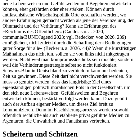
neue Lebensweisen und Gefühlswelten und Begehren entwickeln
können, eher gefährden oder eher stärken. Können durch
antifaschistische Wirtschaftspolitik Orte geschaffen werden, wo
andere Erfahrungen gemacht werden als jene der Vereinzelung, der
Ohnmacht und der Verhärtung? Kann sie Erfahrungen des
»Reichtums des Öffentlichen« (Candeias u. a. 2020;
communia/BUNDJugend 2023; vgl. Redecker, von 2026, 239)
ermöglichen, nicht zuletzt durch die Schaffung der »Bedingungen
guter Sorge für alle« (Becker u. a. 2026, 44)? Wenn die kurzfristigen
Maßnahmen das nicht tun, sollten sie von links nicht mitgetragen
werden. Nicht weil man kompromisslos links sein möchte, sondern
weil die Verhinderungsstrategie selbst so nicht funktioniert.
Schwarz-Blau in Deutschland zu verhindern kann nur bedeuten,
Zeit zu gewinnen. Diese Zeit darf nicht verschwendet werden. Sie
muss so genutzt werden, dass das langfristige Ziel eines
eigenständigen politisch-moralischen Pols in der Gesellschaft, um
den sich neue Lebensweisen, Gefühlswelten und Begehren
entwickeln können, bestärkt verfolgt werden kann. Dazu gehört
auch der Aufbau eigener Medien, um dieses Ziel breit zu
kommunizieren. Denn im Faschisierungsprozess werden sowohl
öffentlich-rechtliche als auch etablierte privat geführte Medien zu
Agenturen, die Unwahrheit und Fanatismus verbreiten.
Scheitern und Schützen