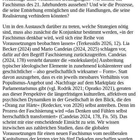
Faschismus des 21. Jahrhunderts aussehen? Und wie die Prozesse,
die seine Entstehung ermöglichen und die Handlungen, die seine
Realisierung verhindern könnten?
Um in den Austausch darüber zu treten, welche Strategien nötig
sind, muss also zunächst die Konjunktur bestimmt werden, »in der
Faschismus denkbar wird, weil sich eine Reihe von
Voraussetzungen beobachten lassen« (Terkessidis 2026, 12). Lia
Becker (2024) und Mario Candeias (2024, 2025) schlagen vor,
dafür auf den Begriff Faschisierung zurückzugreifen. Candeias
(2024, 178) versteht darunter die »molekulare[n] Ausbreitung
typischer ideologischer Elemente in zunehmend kohärenterer und
geschichtlicher – also gesellschaftlich wirksamer – Form«. Statt
davon auszugehen, dass es ein jeweils messbares Verhältnis von
Populismus-Angebot und -Nachfrage auf dem Marktplatz des
Parlamentarismus gibt (vgl. Rodrik 2021; Opratko 2021), geraten
aus dieser Perspektive die längerfristigen kulturellen, affektiven und
psychischen Dynamiken in der Gesellschaft in den Blick, die den
»Drang zur Härte« (Redecker, von 2026) selbst antreiben. Denn im
Prozess der Faschisierung wird »das Denken und Fühlen selbst
herrschaftlich transformiert« (Candeias 2024, 178, Fn. 50). Das
scheint mir eine entscheidende Einsicht zu sein. Wir wissen
inzwischen aus zahlreichen Studien, dass die globalen
Voraussetzungen für einen neuen Faschismus vom neoliberalen
Kapitalismus der letzten vier bis fünf Dekaden geschaffen wurden