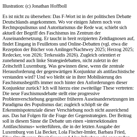
Illustration: (c) Jonathan Hoffboll
Es ist nicht zu übersehen: Das F-Wort ist in der politischen Debatte
Deutschlands angekommen. Wo vor einigen Jahren noch von
Rechtspopulismus und Autoritarismus die Rede war, schiebt sich
aktuell der Begriff des Faschismus ins Zentrum der
Auseinandersetzung. Er taucht in breit rezipierten Zeitdiagnosen auf,
findet Eingang in Feuilletons und Online-Debatten (vgl. etwa die
Rezeption der Bücher von Amlinger/Nachtwey 2025; Herzog 2025;
Redecker, von 2026; Terkessidis 2026). Zugleich orientiert er
zunehmend auch linke Strategiedebatten, nicht zuletzt in der
Zeitschrift Luxemburg. Was gewinnen diese, wenn die zentrale
Herausforderung der gegenwärtigen Konjunktur als antifaschistische
verstanden wird? Und wo bleibt sie in ihrer Mobilisierung des
Faschismusbegriffs immer noch hinter den Anforderungen dieser
Konjunktur zurück? Ich will hierzu eine zweiteilige These vertreten:
Die neue Faschismusdebatte stellt eine progressive
Problemverschiebung gegenüber früheren Auseinandersetzungen im
Paradigma des Populismus dar; zugleich schöpft sie die
Erkenntnispotenziale dieser Verschiebung noch nicht ausreichend
aus. Das hat Folgen für die Frage der Gegenstrategien. Der Beitrag
soll in diesem Sinne die Debatte um einen »intersektionalen
Antifaschismus« weiterführen, die in der letzten Ausgabe der
Luxemburg von Lia Becker, Lola Fischer-Irmler, Barbara Fried,