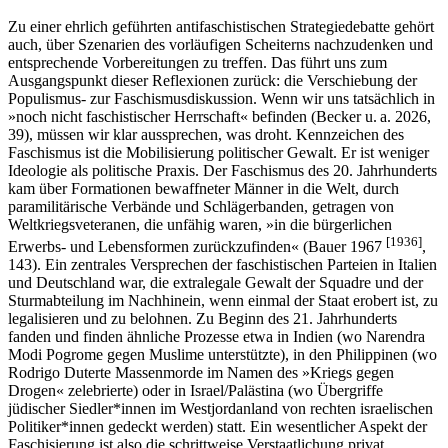
Zu einer ehrlich geführten antifaschistischen Strategiedebatte gehört
auch, über Szenarien des vorläufigen Scheiterns nachzudenken und
entsprechende Vorbereitungen zu treffen. Das führt uns zum
Ausgangspunkt dieser Reflexionen zurück: die Verschiebung der
Populismus- zur Faschismusdiskussion. Wenn wir uns tatsächlich in
»noch nicht faschistischer Herrschaft« befinden (Becker u. a. 2026,
39), müssen wir klar aussprechen, was droht. Kennzeichen des
Faschismus ist die Mobilisierung politischer Gewalt. Er ist weniger
Ideologie als politische Praxis. Der Faschismus des 20. Jahrhunderts
kam über Formationen bewaffneter Männer in die Welt, durch
paramilitärische Verbände und Schlägerbanden, getragen von
Weltkriegsveteranen, die unfähig waren, »in die bürgerlichen
[
1936
]
Erwerbs- und Lebensformen zurückzufinden« (Bauer 1967
,
143). Ein zentrales Versprechen der faschistischen Parteien in Italien
und Deutschland war, die extralegale Gewalt der Squadre und der
Sturmabteilung im Nachhinein, wenn einmal der Staat erobert ist, zu
legalisieren und zu belohnen. Zu Beginn des 21. Jahrhunderts
fanden und finden ähnliche Prozesse etwa in Indien (wo Narendra
Modi Pogrome gegen Muslime unterstützte), in den Philippinen (wo
Rodrigo Duterte Massenmorde im Namen des »Kriegs gegen
Drogen« zelebrierte) oder in Israel/Palästina (wo Übergriffe
jüdischer Siedler*innen im Westjordanland von rechten israelischen
Politiker*innen gedeckt werden) statt. Ein wesentlicher Aspekt der
Faschisierung ist also die schrittweise Verstaatlichung privat