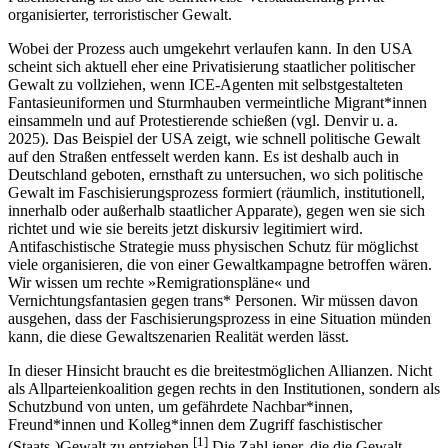
organisierter, terroristischer Gewalt.
Wobei der Prozess auch umgekehrt verlaufen kann. In den USA
scheint sich aktuell eher eine Privatisierung staatlicher politischer
Gewalt zu vollziehen, wenn ICE-Agenten mit selbstgestalteten
Fantasieuniformen und Sturmhauben vermeintliche Migrant*innen
einsammeln und auf Protestierende schießen (vgl. Denvir u. a.
2025). Das Beispiel der USA zeigt, wie schnell politische Gewalt
auf den Straßen entfesselt werden kann. Es ist deshalb auch in
Deutschland geboten, ernsthaft zu untersuchen, wo sich politische
Gewalt im Faschisierungsprozess formiert (räumlich, institutionell,
innerhalb oder außerhalb staatlicher Apparate), gegen wen sie sich
richtet und wie sie bereits jetzt diskursiv legitimiert wird.
Antifaschistische Strategie muss physischen Schutz für möglichst
viele organisieren, die von einer Gewaltkampagne betroffen wären.
Wir wissen um rechte »Remigrationspläne« und
Vernichtungsfantasien gegen trans* Personen. Wir müssen davon
ausgehen, dass der Faschisierungsprozess in eine Situation münden
kann, die diese Gewaltszenarien Realität werden lässt.
In dieser Hinsicht braucht es die breitestmöglichen Allianzen. Nicht
als Allparteienkoalition gegen rechts in den Institutionen, sondern als
Schutzbund von unten, um gefährdete Nachbar*innen,
Freund*innen und Kolleg*innen dem Zugriff faschistischer
[
1
]
(Staats-)Gewalt zu entziehen.
Die Zahl jener, die die Gewalt