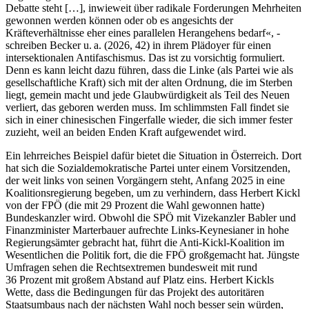
Debatte steht […], inwieweit über radikale Forderungen Mehrheiten
gewonnen werden können oder ob es angesichts der
Kräfteverhältnisse eher eines parallelen Herangehens bedarf«, ­
schreiben Becker u. a. (2026, 42) in ihrem Plädoyer für einen
intersektionalen Antifaschismus. Das ist zu vorsichtig formuliert.
Denn es kann leicht dazu führen, dass die Linke (als Partei wie als
gesellschaftliche Kraft) sich mit der alten Ordnung, die im Sterben
liegt, gemein macht und jede Glaubwürdigkeit als Teil des Neuen
verliert, das geboren werden muss. Im schlimmsten Fall findet sie
sich in einer chinesischen Fingerfalle wieder, die sich immer fester
zuzieht, weil an beiden Enden Kraft aufgewendet wird.
Ein lehrreiches Beispiel dafür bietet die Situation in Österreich. Dort
hat sich die Sozialdemokratische Partei unter einem Vorsitzenden,
der weit links von seinen Vorgängern steht, Anfang 2025 in eine
Koalitionsregierung begeben, um zu verhindern, dass Herbert Kickl
von der FPÖ (die mit 29 Prozent die Wahl gewonnen hatte)
Bundeskanzler wird. Obwohl die SPÖ mit Vizekanzler Babler und
Finanzminister Marterbauer aufrechte Links-Keynesianer in hohe
Regierungsämter gebracht hat, führt die Anti-Kickl-Koalition im
Wesentlichen die Politik fort, die die FPÖ großgemacht hat. Jüngste
Umfragen sehen die Rechtsextremen bundesweit mit rund
36 Prozent mit großem Abstand auf Platz eins. Herbert Kickls
Wette, dass die Bedingungen für das Projekt des autoritären
Staatsumbaus nach der nächsten Wahl noch besser sein würden,