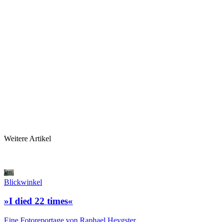
Weitere Artikel
Blickwinkel
»I died 22 times«
Eine Fotoreportage von Raphael Heygster