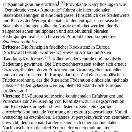
[
13
]
Entspannungsräume eröffnen.
Provokante Kampflosungen wie
„Demokratie versus Autokratie“ führen die internationalen
Staatenbeziehungen in eine Sackgasse. Hinsichtlich des Stellenwerts
und Platzes der Werteproblematik in den europäisch-eurasischen
Staatenbeziehungen sollte ein Ansatz erarbeitet werden, der die
zeitgenössischen multipolaren und soziokulturell pluralen
Bedingungen realistisch bewertet. Priorität haben kooperative
Staatenverhältnisse
.
Drittens:
Die Prinzipien friedlicher Koexistenz in Europa
(Stichwort Helsinki-Konferenz) sowie in Afrika und Asien
[
14
]
(Bandung-Konferenz)
, sollten wieder zentrale und praktische
Bedeutung gewinnen. Die Unterzeichnerstaaten sollten sich erneut
dazu verpflichten, deren Prinzipien und Grundregeln einzuhalten
und zu modernisieren. In Europa darf das Ziel einer europäischen
Friedensordnung, das die Russische Föderation einbezieht, nicht als
„obsolet“ fallen gelassen werden, bleibt Russland doch Europas
größtes Land.
Viertens:
EU-Europa sollte seine kontinentalen Erfahrungen und
Potenziale zur Zivilisierung von Konflikten, zur Kriegsprävention
und Koexistenz umgehend revitalisieren. Seine einzigartige
eurasische
kontinentale Verortung gilt es zum gegenseitigen Vorteil
weitsichtig zu erschließen. Letzteres ist perspektivisch von zentralem
Gewicht, denn niemand anderes kann sich einer kontinentalen
Nachbarschaft zu den drei Zentren der neuen multipolaren