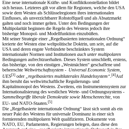
Eine neue internationale Kräfte- und Konfliktkonstellation bildet
sich heraus. Letzteres gilt vor allem für Regionen, welche den USA
sowie dem Westen als Schlüsselregionen ihres internationalen
Einflusses, als unverzichtbarer Rohstoffquell und als Absatzmarkt
galten und noch immer gelten. Unter den Bedingungen der
Multipolarität beginnen die Regeln des Westens jedoch ihre
bisherige Monopol- und Modellfunktion einzubüßen.
Mit seiner Strategie einer „Regelbasierten internationalen Ordnung“
kreierte der Westen eine weltpolitische Doktrin, um
sein,
auf die
USA und deren engste Verbündete beschränktes System
internationaler Normen und Institutionen
auch unter multipolaren
Bedingungen aufrechtzuerhalten. Dieses System umschließt, erstens,
das bisherige, von den einstigen „Westmächten“ geschaffene und
beherrschte
Weltwirtschaftssystem
-
Universal Economic System,
[
3
]
[
4
]
UES
oder
„regelbasiertes multilaterales Handelssystem“.
Auf
ihm beruht das weltwirtschaftliche Regulierungs- und
Kapitalmonopol des Westens. Zweitens, ein Instrumentensystem zur
Internationalisierung des westlichen Werte- und Ordnungssystems -
Sammelbegriffe liberale Demokratie sowie Menschenrechte,
von
[
5
]
EU- und NATO-Staaten.
Die „Regelbasierte internationale Ordnung“ lässt sich somit als ein
neuer Pakt des Westens für universale Dominanz in einer sich
formierenden multipolaren Welt qualifizieren. Dokumente von
NATO, EU, Parlamenten, Regierungen belegen, dass diese den