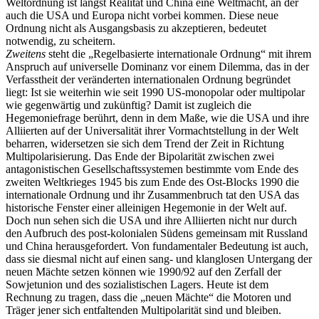
Weltordnung ist längst Realität und China eine Weltmacht, an der
auch die USA und Europa nicht vorbei kommen. Diese neue
Ordnung nicht als Ausgangsbasis zu akzeptieren, bedeutet
notwendig, zu scheitern.
Zweitens
steht die „Regelbasierte internationale Ordnung“ mit ihrem
Anspruch auf universelle Dominanz vor einem Dilemma, das in der
Verfasstheit der veränderten internationalen Ordnung begründet
liegt: Ist sie weiterhin wie seit 1990 US-monopolar oder multipolar
wie gegenwärtig und zukünftig? Damit ist zugleich die
Hegemoniefrage berührt, denn in dem Maße, wie die USA und ihre
Alliierten auf der Universalität ihrer Vormachtstellung in der Welt
beharren, widersetzen sie sich dem Trend der Zeit in Richtung
Multipolarisierung. Das Ende der Bipolarität zwischen zwei
antagonistischen Gesellschaftssystemen bestimmte vom Ende des
zweiten Weltkrieges 1945 bis zum Ende des Ost-Blocks 1990 die
internationale Ordnung und ihr Zusammenbruch tat den USA das
historische Fenster einer alleinigen Hegemonie in der Welt auf.
Doch nun sehen sich die USA und ihre Alliierten nicht nur durch
den Aufbruch des post-kolonialen Südens gemeinsam mit Russland
und China herausgefordert. Von fundamentaler Bedeutung ist auch,
dass sie diesmal nicht auf einen sang- und klanglosen Untergang der
neuen Mächte setzen können wie 1990/92 auf den Zerfall der
Sowjetunion und des sozialistischen Lagers. Heute ist dem
Rechnung zu tragen, dass die „neuen Mächte“ die Motoren und
Träger jener sich entfaltenden Multipolarität sind und bleiben.