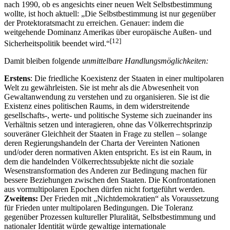
nach 1990, ob es angesichts einer neuen Welt Selbstbestimmung
wollte, ist hoch aktuell: „Die Selbstbe­stimmung ist nur gegenüber
der Protektoratsmacht zu erreichen. Genauer: indem die
weitgehende Dominanz Amerikas über europäische Außen- und
[
12
]
Sicherheitspolitik beendet wird.“
Damit bleiben folgende
unmittelbare Handlungsmöglichkeiten:
Erstens
: Die friedliche Koexistenz der Staaten in einer multipolaren
Welt zu gewährleisten. Sie ist mehr als die Abwesenheit von
Gewaltanwendung zu verstehen und zu organisieren. Sie ist die
Existenz eines politischen Raums, in dem widerstreitende
gesellschafts-, werte- und politische Systeme sich zueinander ins
Verhältnis setzen und interagieren, ohne das Völkerrechtsprinzip
souveräner Gleichheit der Staaten in Frage zu stellen – solange
deren Regierungshandeln der Charta der Vereinten Nationen
und/oder deren normativen Akten entspricht. Es ist ein Raum, in
dem die handelnden Völkerrechtssubjekte nicht die soziale
Wesenstransformation des Anderen zur Bedingung machen für
bessere Beziehungen zwischen den Staaten. Die Konfrontationen
aus vormultipolaren Epochen dürfen nicht fortgeführt werden.
Zweitens:
Der Frieden mit „Nichtdemokratien“ als Voraussetzung
für Frieden unter multipolaren Bedingungen. Die Toleranz
gegenüber Prozessen kultureller Pluralität, Selbstbestimmung und
nationaler Identität würde gewaltige internationale