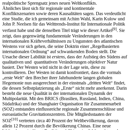
realpolitische Sprengsatz jenes neuen Weltkonflikts.
Ähnliches lässt sich für regionale und kontinentale
Konfliktszenarien sowie deren Kausalitäten sagen. Das verdeutlicht
eine Studie, die ich gemeinsam mit Achim Wahl, Karin Kulow und
John P. Neelsen für das Welttrends-Institut für Internationale Politik
[
9
]
verfasst habe und die denselben Titel trägt wie dieser Artikel
. Sie
zeigt, dass gegenwärtig fundamentale Veränderungen in den
internationalen Kräfteverhältnissen zu Ungunsten des atlantischen
Westens vor sich gehen, die seine Doktrin einer „Regelbasierten
internationalen Ordnung“ auf schwankenden Boden stellt. Die
Ursache dieser Labilität ist
erstens
, dass der Aufstieg des Südens auf
qualitativen und quantitativen Veränderungen
objektiver
Natur
basiert. Der Westen wird nicht in der Lage sein, diese zu
kontrollieren. Der Westen ist damit konfrontiert, dass die vormals
„erste Welt“ den Brecher ihrer Jahrhunderte langen globalen
Hegemonie nun ausgerechnet in der einstmals „dritten Welt“ findet,
die dessen Selbstplatzierung als „Erste“ nicht mehr anerkennt. Darin
besteht die neue Qualität in der internationalen Dynamik der
Multipolarität. Mit den BRICS (Brasilien, Russland, Indien, China,
Südafrika) und der Shanghaier Organisation für Zusammenarbeit
(SOZ) entstanden einflussreiche regionale Zusammenschlüsse und
euroasiatische Gravitationszentren. Die Mitgliedsstaaten der
[
10
]
SOZ
vertreten circa 40 Prozent der Weltbevölkerung, davon
allein 12 Prozent durch die Bevölkerung Chinas. Eine neue