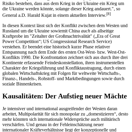
Risiko bestehen, dass aus dem Krieg in der Ukraine ein Krieg um
die Ukraine werden könnte, solange dieser Krieg andauert.", so
[
8
]
General a.D. Harald Kujat in einem aktuellen Interview.
In diesen Kontext lässt sich der Konflikt zwischen dem Westen und
Russland um die Ukraine sowie
mit China
auch
als allseitige
Kraftprobe im "Zeitalter der Großmachtrivalität" („Era of Great
Power Competition“; US Congressional Research Service)
verstehen. Er beendet eine historisch kurze Phase relativer
Entspannung nach dem Ende des ersten Ost-West- bzw. West-Ost-
Konflikts 1990. Die Konfrontation zeichnet sich aus durch ihre drei
Kontinente erfassende Feindeskonstellation, ihren instrumentellen
Charakter der Kriegsführung und Konfliktaustragung, durch einen
globalen Wirtschaftskrieg mit Folgen für weltweite Wirtschafts-,
Finanz-, Handels-, Rohstoff- und Marktbedingungen sowie durch
soziale Binnenkrisen.
Kausalitäten: Der Aufstieg neuer Mächte
Je intensiver und international ausgreifender der Westen daran
arbeitet, Multipolarität für sich monopolar zu „domestizieren“, desto
mehr könnten sich internationale Widersprüche auch militärisch
verschärfen. Und genau in der Fehleinschätzung neuer
internationaler Kräfteverhältnisse liegt der konzeptionelle und