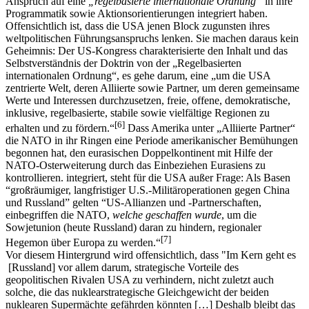
Anspruch auf eine
„regelbasierte internationale Ordnung“
in ihre
Programmatik sowie Aktionsorientierungen integriert haben.
Offensichtlich ist, dass die USA jenen Block zugunsten ihres
weltpolitischen Führungsanspruchs lenken. Sie machen daraus kein
Geheimnis: Der US-Kongress charakterisierte den Inhalt und das
Selbstverständnis der Doktrin von der „Regelbasierten
internationalen Ordnung“, es gehe darum, eine „um die USA
zentrierte Welt, deren Alliierte sowie Partner, um deren gemeinsame
Werte und Interessen durchzusetzen, freie, offene, demokratische,
inklusive, regelbasierte, stabile sowie vielfältige Regionen zu
[
6
]
erhalten und zu fördern.“
Dass Amerika unter „Alliierte Partner“
die NATO in ihr Ringen eine Periode amerikanischer Bemühungen
begonnen hat, den eurasischen Doppelkontinent mit Hilfe der
NATO-Osterweiterung durch das Einbeziehen Eurasiens zu
kontrollieren. integriert, steht für die USA außer Frage: Als Basen
“großräumiger, langfristiger U.S.-Militäroperationen gegen China
und Russland” gelten “US-Allianzen und -Partnerschaften,
einbegriffen die NATO,
welche geschaffen wurde
, um die
Sowjetunion (heute Russland) daran zu hindern, regionaler
[
7
]
Hegemon über Europa zu werden.“
Vor diesem Hintergrund wird offensichtlich, dass "Im Kern geht es
[Russland] vor allem darum, strategische Vorteile des
geopolitischen Rivalen USA zu verhindern, nicht zuletzt auch
solche, die das nuklearstrategische Gleichgewicht der beiden
nuklearen Supermächte gefährden könnten […] Deshalb bleibt das