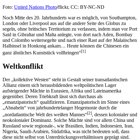
Foto:
United Nations Photo
/
flickr, CC: BY-NC-ND
Noch Mitte des 20. Jahrhunderts war es möglich, von Southampton,
London oder Liverpool aus auf die andere Seite des Globus zu
segeln, ohne britisches Territorium zu verlassen, indem man vor Port
Said in Gibraltar und Malta anlegte, von dort nach Aden, Bombay
und Colombo weitersegelte und nach einer Rast auf der Malaiischen
Halbinsel in Honkong ankam… Heute können die Chinesen ein
[
1
]
ganz ähnliches Kunststück vollbringen“
Weltkonflikt
Der „kollektive Westen“ steht in Gestalt seiner transatlantischen
Allianz einem sich herausbildenden weltpolitischen Lager
aufsteigender Mächte in Eurasien, Afrika und Lateinamerika
gegenüber. Deren Triebkraft lässt sich durchaus als
„emanzipatorisch“ qualifizieren. Emanzipatorisch im Sinne eines
„Abnabeln“ von jahrhundertelanger Hegemonie durch die
[
2
]
„nordatlantische Welt des weißen Mannes“
, dessen kolonialer und
neokolonialer Dominanz. Solche Mächte sind vor allem China und
Russland sowie regionale-, wie Brasilien, Indien, Indonesien, Iran,
Nigeria, Saudi-Arabien, Südafrika, was nicht bedeuten soll, dass
diese nicht selbst von Unterdrückungsverhältnissen geprägt sind.