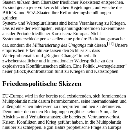
Staaten
müssen
dem Charakter friedlicher Koexistenz entsprechen.
Es sind genau jene völkerrechtlichen Regelungen, auf welche die
BRICS- und SOZ-Staaten ihre Reformierungsbemühungen
gründen.
System- und Wertepluralismus sind keine Veranlassung zu Kriegen.
Das ist eine der wichtigsten, entspannungsfördernden Erkenntnisse
aus der Periode friedlicher Koexistenz Europas. Nicht
Systemunterschiede per se stellen eine primäre Bedrohungsursache
[
11
]
dar, sondern die
Militarisierung des Umgangs
mit diesen.
Unsere
empirischen Erkenntnisse lassen den Schluss zu, dass
Werteproblematik und „Regime Change“ innerhalb
zwischenstaatlicher und internationaler Widersprüche zu den
explosivsten Konfliktursachen zählen. Eine Politik „wertegeleiteter“
neuer (Block)Konfrontation führt zu Kriegen und Katastrophen.
Friedenspolitische Skizzen
EU-Europa wird in der bereits real existierenden, sich formierenden
Multipolarität nicht darum herumkommen, seine internationalen und
außenpolitischen Interessen zu überprüfen und neu zu definieren.
Denn unter den neuen Bedingungen ergibt es keinen Sinn, alte
Absichts- und Verhaltensmuster, die bereits zu Vertrauensverlust,
Krisen, Konflikten und Krieg geführt haben, in die Multipolarität
hinüber zu schleppen. Egon Bahrs prophetische Frage an Europa