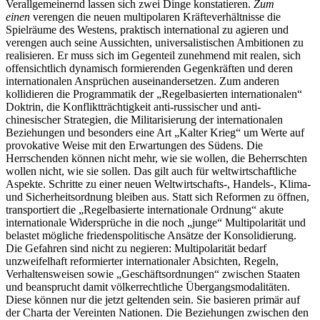
Verallgemeinernd lassen sich zwei Dinge konstatieren.
Zum
einen
verengen die neuen multipolaren Kräfteverhältnisse die
Spielräume des Westens, praktisch international zu agieren und
verengen auch seine Aussichten, universalistischen Ambitionen zu
realisieren. Er muss sich im Gegenteil zunehmend mit realen, sich
offensichtlich dynamisch formierenden Gegenkräften und deren
internationalen Ansprüchen auseinandersetzen. Zum anderen
kollidieren die Programmatik der „Regelbasierten internationalen“
Doktrin, die Konfliktträchtigkeit anti-russischer und anti-
chinesischer Strategien, die Militarisierung der internationalen
Beziehungen und besonders eine Art „Kalter Krieg“ um Werte auf
provokative Weise mit den Erwartungen des Südens. Die
Herrschenden können nicht mehr, wie sie wollen, die Beherrschten
wollen nicht, wie sie sollen. Das gilt auch für weltwirtschaftliche
Aspekte. Schritte zu einer neuen Weltwirtschafts-, Handels-, Klima-
und Sicherheitsordnung bleiben aus. Statt sich Reformen zu öffnen,
transportiert die „Regelbasierte internationale Ordnung“ akute
internationale Widersprüche in die noch „junge“ Multipolarität und
belastet mögliche friedenspolitische Ansätze der Konsolidierung.
Die Gefahren sind nicht zu negieren: Multipolarität bedarf
unzweifelhaft reformierter internationaler Absichten, Regeln,
Verhaltensweisen sowie „Geschäftsordnungen“ zwischen Staaten
und beansprucht damit völkerrechtliche Übergangsmodalitäten.
Diese können nur die jetzt geltenden sein. Sie basieren primär auf
der Charta der Vereinten Nationen. Die Beziehungen zwischen den