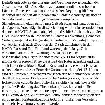
Beitrittsangebote an die Ukraine und Georgien sowie kürzlich der
Abschluss von EU-Assoziierungsabkommen mit diesen beiden
Ländern. Proteste vonseiten der russischen Regierung blieben
ungehört und zeigen die fundamentale Fehleinschätzung russischer
Sicherheitsinteressen. Eine gemeinsame europäische
Sicherheitsarchitektur stand lange Zeit für Russland ganz oben auf
der Agenda. Vorschläge in diese Richtung wurden insbesondere von
den neuen NATO-Staaten abgelehnt und schließ- lich auch von den
USA sowie den westeuropäischen Staaten als zweitrangig erachtet.
Verhandlungen über Fragen der Sicherheitsund Verteidigungspolitik
verlagerten sich nach 2002 von der OSZE zunehmend in den
NATO-Russland-Rat. Russland wartete jedoch lange Zeit
vergeblich auf eine Aufwertung des Rates zu einem
beschlussfähigen Organ. Nachdem die NATO im August 2008
infolge der Georgien-Krise die Arbeit des Rates aussetzte und dies
auch in der derzeitigen Ukraine-Krise androhte, erwartet Russland
nichts mehr von dieser Form der Zusammenarbeit. Seit 15 Jahren
sind die Fronten nun verhärtet zwischen den teilnehmenden Staaten
des KSE-Regimes. Die Relevanz des Vertragswerks, das einst als
Eckstein der europäischen Sicherheitsarchitektur galt, sowie die
politische Bedeutung des Themenkomplexes konventionelle
Rüstungskontrolle haben rapide abgenommen. Vor dem Hintergrund
des Ukraine-Konflikts dürfte den verbleibenden Mechanismen der
europäischen Rüstungskontrolle trotz ihres bisherigen Versagens
nun mehr Beachtung geschenkt werden.