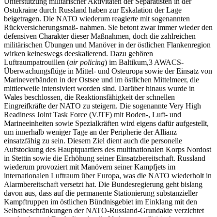
Unterstützung militärischer Aktivitäten der Separatisten in der
Ostukraine durch Russland haben zur Eskalation der Lage
beigetragen. Die NATO wiederum reagierte mit sogenannten
Rückversicherungsmaß- nahmen. Sie betont zwar immer wieder den
defensiven Charakter dieser Maßnahmen, doch die zahlreichen
militärischen Übungen und Manöver in der östlichen Flankenregion
wirken keineswegs deeskalierend. Dazu gehören
Luftraumpatrouillen (
air policing
) im Baltikum,
3
AWACS-
Überwachungsflüge in Mittel- und Osteuropa sowie der Einsatz von
Marineverbänden in der Ostsee und im östlichen Mittelmeer, die
mittlerweile intensiviert worden sind. Darüber hinaus wurde in
Wales beschlossen, die Reaktionsfähigkeit der schnellen
Eingreifkräfte der NATO zu steigern. Die sogenannte Very High
Readiness Joint Task Force (VJTF) mit Boden-, Luft- und
Marineeinheiten sowie Spezialkräften wird eigens dafür aufgestellt,
um innerhalb weniger Tage an der Peripherie der Allianz
einsatzfähig zu sein. Diesem Ziel dient auch die personelle
Aufstockung des Hauptquartiers des multinationalen Korps Nordost
in Stettin sowie die Erhöhung seiner Einsatzbereitschaft. Russland
wiederum provoziert mit Manövern seiner Kampfjets im
internationalen Luftraum über Europa, was die NATO wiederholt in
Alarmbereitschaft versetzt hat. Die Bundesregierung geht bislang
davon aus, dass auf die permanente Stationierung substanzieller
Kampftruppen im östlichen Bündnisgebiet im Einklang mit den
Selbstbeschränkungen der NATO-Russland-Grundakte verzichtet