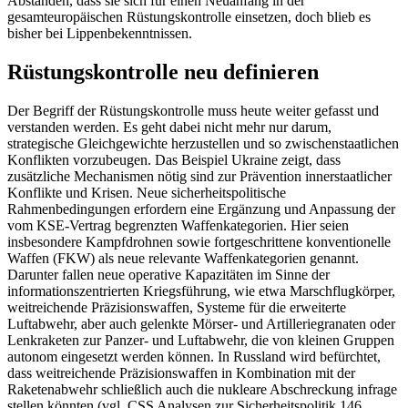
Abständen, dass sie sich für einen Neuanfang in der
gesamteuropäischen Rüstungskontrolle einsetzen, doch blieb es
bisher bei Lippenbekenntnissen.
Rüstungskontrolle neu definieren
Der Begriff der Rüstungskontrolle muss heute weiter gefasst und
verstanden werden. Es geht dabei nicht mehr nur darum,
strategische Gleichgewichte herzustellen und so zwischenstaatlichen
Konflikten vorzubeugen. Das Beispiel Ukraine zeigt, dass
zusätzliche Mechanismen nötig sind zur Prävention innerstaatlicher
Konflikte und Krisen. Neue sicherheitspolitische
Rahmenbedingungen erfordern eine Ergänzung und Anpassung der
vom KSE-Vertrag begrenzten Waffenkategorien. Hier seien
insbesondere Kampfdrohnen sowie fortgeschrittene konventionelle
Waffen (FKW) als neue relevante Waffenkategorien genannt.
Darunter fallen neue operative Kapazitäten im Sinne der
informationszentrierten Kriegsführung, wie etwa Marschflugkörper,
weitreichende Präzisionswaffen, Systeme für die erweiterte
Luftabwehr, aber auch gelenkte Mörser- und Artilleriegranaten oder
Lenkraketen zur Panzer- und Luftabwehr, die von kleinen Gruppen
autonom eingesetzt werden können. In Russland wird befürchtet,
dass weitreichende Präzisionswaffen in Kombination mit der
Raketenabwehr schließlich auch die nukleare Abschreckung infrage
stellen könnten (vgl. CSS Analysen zur Sicherheitspolitik 146