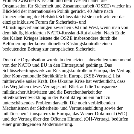
Fronten zwischen Russland und dem Westen haben die
Organisation für Sicherheit und Zusammenarbeit (OSZE) wieder ins
Blickfeld der internationalen Politik gerückt. 40 Jahre nach
Unterzeichnung der Helsinki-Schlussakte ist sie nach wie vor das
einzige inklusive Forum für Sicherheits- und
Abrüstungsverhandlungen zwischen Ost und West, wenn man von
dem häufig blockierten NATO-Russland-Rat absieht. Nach Ende
des Kalten Krieges leistete die OSZE insbesondere durch die
Beförderung der konventionellen Rüstungskontrolle einen
bedeutenden Beitrag zur europäischen Sicherheit.
Doch die Organisation wurde in den letzten Jahrzehnten zunehmend
von der NATO und EU in den Hintergrund gedrängt. Das
Schlüsselvertragswerk zur Rüstungskontrolle in Europa, der Vertrag
über Konventionelle Streitkräfte in Europa (KSE-Vertrag),
1
ist
mittlerweile außer Kraft. Die Ukraine-Krise hat verdeutlicht, dass
das Wegfallen dieses Vertrages mit Blick auf die Transparenz
militärischer Aktivitäten und die Berechenbarkeit der
Streitkräfteentwicklung in der Konfliktregion ein nicht zu
unterschätzendes Problem darstellt. Die noch verbleibenden
Mechanismen der Sicherheits- und Vertrauensbildung sowie der
militärischen Transparenz in Europa, das Wiener Dokument (WD)
und der Vertrag über den Offenen Himmel (OH-Vertrag), bedürfen
einer grundlegenden Modernisierung.