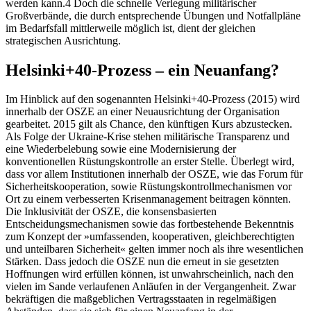
werden kann.
4
Doch die schnelle Verlegung militärischer
Großverbände, die durch entsprechende Übungen und Notfallpläne
im Bedarfsfall mittlerweile möglich ist, dient der gleichen
strategischen Ausrichtung.
Helsinki+40-Prozess – ein Neuanfang?
Im Hinblick auf den sogenannten Helsinki+40-Prozess (2015) wird
innerhalb der OSZE an einer Neuausrichtung der Organisation
gearbeitet. 2015 gilt als Chance, den künftigen Kurs abzustecken.
Als Folge der Ukraine-Krise stehen militärische Transparenz und
eine Wiederbelebung sowie eine Modernisierung der
konventionellen Rüstungskontrolle an erster Stelle. Überlegt wird,
dass vor allem Institutionen innerhalb der OSZE, wie das Forum für
Sicherheitskooperation, sowie Rüstungskontrollmechanismen vor
Ort zu einem verbesserten Krisenmanagement beitragen könnten.
Die Inklusivität der OSZE, die konsensbasierten
Entscheidungsmechanismen sowie das fortbestehende Bekenntnis
zum Konzept der »umfassenden, kooperativen, gleichberechtigten
und unteilbaren Sicherheit« gelten immer noch als ihre wesentlichen
Stärken. Dass jedoch die OSZE nun die erneut in sie gesetzten
Hoffnungen wird erfüllen können, ist unwahrscheinlich, nach den
vielen im Sande verlaufenen Anläufen in der Vergangenheit. Zwar
bekräftigen die maßgeblichen Vertragsstaaten in regelmäßigen