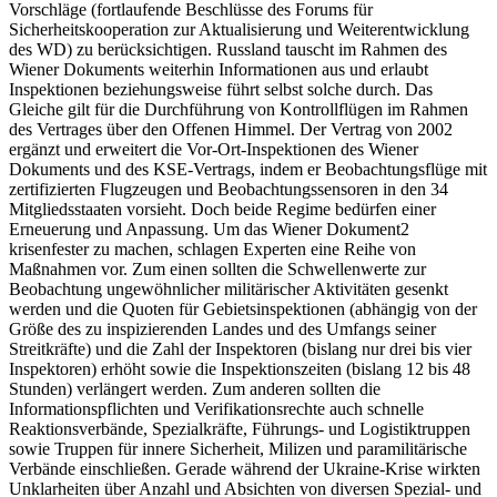
Vorschläge (fortlaufende Beschlüsse des Forums für
Sicherheitskooperation zur Aktualisierung und Weiterentwicklung
des WD) zu berücksichtigen. Russland tauscht im Rahmen des
Wiener Dokuments weiterhin Informationen aus und erlaubt
Inspektionen beziehungsweise führt selbst solche durch. Das
Gleiche gilt für die Durchführung von Kontrollflügen im Rahmen
des Vertrages über den Offenen Himmel. Der Vertrag von 2002
ergänzt und erweitert die Vor-Ort-Inspektionen des Wiener
Dokuments und des KSE-Vertrags, indem er Beobachtungsflüge mit
zertifizierten Flugzeugen und Beobachtungssensoren in den 34
Mitgliedsstaaten vorsieht. Doch beide Regime bedürfen einer
Erneuerung und Anpassung. Um das Wiener Dokument
2
krisenfester zu machen, schlagen Experten eine Reihe von
Maßnahmen vor. Zum einen sollten die Schwellenwerte zur
Beobachtung ungewöhnlicher militärischer Aktivitäten gesenkt
werden und die Quoten für Gebietsinspektionen (abhängig von der
Größe des zu inspizierenden Landes und des Umfangs seiner
Streitkräfte) und die Zahl der Inspektoren (bislang nur drei bis vier
Inspektoren) erhöht sowie die Inspektionszeiten (bislang 12 bis 48
Stunden) verlängert werden. Zum anderen sollten die
Informationspflichten und Verifikationsrechte auch schnelle
Reaktionsverbände, Spezialkräfte, Führungs- und Logistiktruppen
sowie Truppen für innere Sicherheit, Milizen und paramilitärische
Verbände einschließen. Gerade während der Ukraine-Krise wirkten
Unklarheiten über Anzahl und Absichten von diversen Spezial- und