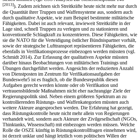
[
2013
]
). Zudem zeichnen sich Streitkräfte heute nicht mehr nur durch
die Quantität ihrer Truppen und Waffensysteme aus, sondern auch
durch qualitative Aspekte, wie zum Beispiel bestimmte militärische
Fähigkeiten. Dabei ist auch relevant, inwieweit Streitkräfte in der
Lage sind, schnell Truppen zu verlegen und zu stationieren und
konventionelle Schlagkraft zu konzentrieren. Diese Fähigkeiten, wie
sie die NATO für die Verteidigung östlicher Bündnispartner vorhält,
sowie der strategische Lufttransport repräsentieren Fähigkeiten, die
ebenfalls in Verifikationsprozesse einbezogen werden müssten (vgl.
Schmidt 2014). Zur Erfassung der qualitativen Aspekte müssten
darüber hinaus Beobachtungen von militärischen Trainings und
Übungen durchgeführt werden. Angesichts der reduzierten Anzahl
von Dienstposten im Zentrum für Verifikationsaufgaben der
Bundeswehr
5
ist es fraglich, ob die Bundesrepublik diesen
Aufgaben gerecht werden könnte oder ob Verifikation und
vertrauensbildende Maßnahmen nicht eher nachrangige Ziele der
Regierungspolitik sind. Neben einem größeren Spektrum an zu
kontrollierenden Rüstungs- und Waffenkategorien müssten auch
weitere Akteure angesprochen werden. Die Erfahrung hat gezeigt,
dass Rüstungskontrolle heute nicht mehr allein von Regierungen
verhandelt wird, sondern auch Akteure der Zivilgesellschaft (NGOs,
Thinktanks, Wissenschaft) mit einbezogen werden müssen. Welche
Rolle die OSZE künftig in Rüstungskontrollfragen einnehmen wird,
ist derzeit unklar und hängt letztlich vom politischen Willen der