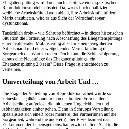
Ehegattensplitting wird damit auch als Stütze eines spezifischen
Reproduktionsmodells obsolet. Da, wo es hoch qualifizierte
weibliche Arbeitskräfte davon abhält, ihre Arbeitskraft auf dem
Markt anzubieten, wird es aus Sicht der Wirtschaft sogar
dysfunktional.
Tatsächlich droht – wie Schrupp befürchtet – in dieser historischen
Situation die Forderung nach Abschaffung des Ehegattensplittings
einer neoliberalen Mobilisierung aller für einen deregulierten
Arbeitsmarkt und einer weitgehenden Vermarktlichung der
Sorgearbeit das Wort zu reden. Doch kann die Schlussfolgerung
daraus eine Neuauflage des Ehegattensplittings, ein
Ehegattensplitting 2.0 sein? Diese Frage ist entschieden zu
verneinen.
Umverteilung von Arbeit Und …
Die Frage der Verteilung von Reproduktionsarbeit würde so
keinesfalls egalitär, sondern in neue, buntere Formen der
Arbeitsteilung aufgelöst, die mit neuen Ungleichheiten und
Abhängigkeiten einher gehen. Denn in Schrupps Vorstellung
spezialisiert sich eineR (oder mehrere) der PartnerInnen auf die
Sorgearbeit, während die andere(n) über Erwerbsarbeit das
Einkommen der Lebensgemeinschaft erwirtschaften. Statt in die