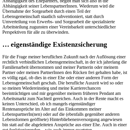
Abhängigkeit des Ehepartners, begibt man sich also in die
Abhängigkeit seiner LebenspartnerInnen. Wiederum wird die
Übernahme der Sorgearbeit durch einen Teil der
Lebensgemeinschaft staatlich subventioniert, statt durch
Umverteilung von Erwerbs- und Sorgearbeit die spezialisierte
Arbeitsteilung zugunsten einer Vereinbarkeit unterschiedlicher
Perspektiven für alle zu überwinden.
… eigenständige Existenzsicherung
Für die Frage meiner beruflichen Zukunft nach der Auflösung einer
rechtlich verbindlichen Lebensgemeinschaft, in der ich jahrelang die
Familienarbeit übernommen und meiner Partnerin oder meinem
Partner oder meinen PartnerInnen den Rücken frei gehalten habe, ist
es völlig egal, ob dies in einer Ehe oder einer anderen Form der
Lebensgemeinschaft geschah. Die berufliche Auszeit wird so oder
so meinen Wiedereinstieg und meine Karrierechancen
beeinträchtigen und mir gegenüber meinem früheren Pendant am
Arbeitsmarkt zum Nachteil gereichen. Auch in der Rente macht es
keinen Unterschied, ob ich mangels eigenständiger
Rentenansprüche im Alter auf das Einkommen meiner
LebenspartnerIn(nen) oder auf die (ebenfalls gegenüber anderen
Lebensformen geöffnete) Hinterbliebenenversorgung angewiesen
bin statt auf die abgeleiteten Ansprüche aus einer Ehe. Auch in einer
gut funktionierenden – wie auch immer gearteten –