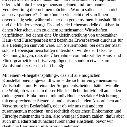
oder nicht – ihr Leben gemeinsam planen und füreinander
Verantwortung übernehmen möchten: Warum sollen sie sich nicht
auch ›verpartnern‹? Dann könnten vielleicht drei von ihnen
erwerbstätig sein, während einer den gemeinsamen Haushalt führt
und die Kinder versorgt. Es sind viele Lebensmodelle denkbar, in
denen Menschen sich zu einem gemeinsamen Wirtschaften
verpflichten, bei denen eine Ungleichverteilung von unbezahlter
Haus- und Fürsorgearbeit und bezahlter Erwerbsarbeit durchaus für
alle Beteiligten sinnvoll wäre. Ein Steuermodell, bei dem der Staat
solche Lebenspartnerschaften unterstützt, würde der Tatsache
Rechnung tragen, dass die Übernahme von unbezahlter Haus- und
Fürsorgearbeit kein Privatvergnügen ist, sondern etwas zum
Wohlstand der Gesellschaft beiträgt.
Mit einem »Ehegattensplitting«, das auf alle möglichen
Konstellationen angewandt würde, die sich für ein gemeinsames
Wirtschaften und Füreinander-Sorgen entscheiden, hätten wir alle
die Wahl, ob wir uns in dieser Hinsicht lieber individuell aufstellen
(mit eigenem Einkommen, mit individueller sozialer Absicherung,
mit entsprechender Steuerlast und entsprechenden Ansprüchen auf
Versorgung im Bedarfsfall), oder ob wir uns mit anderen
zusammentun möchten (und rechtlich abgesichert Einkommen und
Fürsorge miteinander teilen, also weniger Steuern zahlen, dafür aber
auch im Bedarfsfall zunächst füreinander einstehen, bevor wir
staatliche Leistungen in Anspruch nehmen).