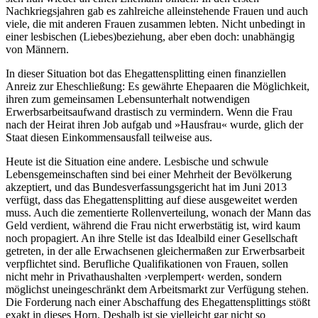
Nachkriegsjahren gab es zahlreiche alleinstehende Frauen und auch
viele, die mit anderen Frauen zusammen lebten. Nicht unbedingt in
einer lesbischen (Liebes)beziehung, aber eben doch: unabhängig
von Männern.
In dieser Situation bot das Ehegatten­splitting einen finanziellen
Anreiz zur Eheschließung: Es gewährte Ehepaaren die Möglichkeit,
ihren zum gemeinsamen Lebensunterhalt notwendigen
Erwerbsarbeitsaufwand drastisch zu vermindern. Wenn die Frau
nach der Heirat ihren Job aufgab und »Hausfrau« wurde, glich der
Staat diesen Einkommensausfall teilweise aus.
Heute ist die Situation eine andere. Lesbische und schwule
Lebensgemeinschaften sind bei einer Mehrheit der Bevölkerung
akzeptiert, und das Bundesverfassungsgericht hat im Juni 2013
verfügt, dass das Ehegattensplitting auf diese ausgeweitet werden
muss. Auch die zementierte Rollenverteilung, wonach der Mann das
Geld verdient, während die Frau nicht erwerbstätig ist, wird kaum
noch propagiert. An ihre Stelle ist das Idealbild einer Gesellschaft
getreten, in der alle Erwachsenen gleichermaßen zur Erwerbsarbeit
verpflichtet sind. Berufliche Qualifikationen von Frauen, sollen
nicht mehr in Privathaushalten ›verplempert‹ werden, sondern
möglichst uneingeschränkt dem Arbeitsmarkt zur Verfügung stehen.
Die Forderung nach einer Abschaffung des Ehegattensplittings stößt
exakt in dieses Horn. Deshalb ist sie vielleicht gar nicht so