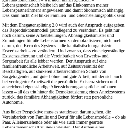
Lebensgemeinschaft bleibe ich auf das Einkommen meiner
LebenspartnerIn(nen) angewiesen und damit ökonomisch abhängig.
Das kann nicht Ziel linker Familien- und Gleichstellungspolitik sein!
Mit dem Ehegattensplitting 2.0 wird auch der Anspruch aufgegeben,
das Reproduktionsmodell grundlegend zu verändern. Es geht nur
noch darum, seine Arbeitsteilungen, Abhängigkeitsmuster und
Zumutungen für alle Lebensformen zu demokratisieren, nicht mehr
darum, den Kern des Systems – die kapitalistisch organisierte
Erwerbsarbeit – zu verändern. Und zwar so, dass eine eigenständige
Existenzsicherung und die Vereinbarkeit von Erwerbs- und
Sorgearbeit für alle lebbar werden. Der Anspruch auf eine
familienfreundliche Arbeitswelt, auf Zeitsouveränität der
Beschäftigten, auf stärkeren arbeitsrechtlichen Schutz von
Sorgetragenden, auf gute Löhne und gute Arbeit, mit der sich auch
bei verringerter Arbeitszeit die persönliche Existenz sichern und
ausreichend eigenständige Alterssicherungsansprüche aufbauen
lassen – all das tritt hinter die Demokratisierung eines Anreizsystems
zurück, das familiäre Abhängigkeiten fördert statt persönliche
Autonomie.
Aus linker Perspektive muss es stattdessen darum gehen, die
Vereinbarkeit von Familie und Beruf für alle Lebensmodelle – ob als
Paar, Alleinerziehende oder als wie auch immer geartete
Lebensgemeinschaft zu gewährleisten. Der Aufbau einer