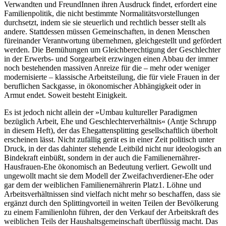
Verwandten und FreundInnen ihren Ausdruck findet, erfordert eine
Familienpolitik, die nicht bestimmte Normalitätsvorstellungen
durchsetzt, indem sie sie steuerlich und rechtlich besser stellt als
andere. Stattdessen müssen Gemeinschaften, in denen Menschen
füreinander Verantwortung übernehmen, gleichgestellt und gefördert
werden. Die Bemühungen um Gleichberechtigung der Geschlechter
in der Erwerbs- und Sorgearbeit erzwingen einen Abbau der immer
noch bestehenden massiven Anreize für die – mehr oder weniger
modernisierte – klassische Arbeitsteilung, die für viele Frauen in der
beruflichen Sackgasse, in ökonomischer Abhängigkeit oder in
Armut endet. Soweit besteht Einigkeit.
Es ist jedoch nicht allein der »Umbau kultureller Paradigmen
bezüglich Arbeit, Ehe und Geschlechterverhältnis« (Antje Schrupp
in diesem Heft), der das Ehegattensplitting gesellschaftlich überholt
erscheinen lässt. Nicht zufällig gerät es in einer Zeit politisch unter
Druck, in der das dahinter stehende Leitbild nicht nur ideologisch an
Bindekraft einbüßt, sondern in der auch die Familien­ernährer-
Hausfrauen-Ehe ökonomisch an Bedeutung verliert. Gewollt und
ungewollt macht sie dem Modell der Zweifachverdiener-Ehe oder
gar dem der weiblichen Familienernährerin Platz
1
. Löhne und
Arbeitsverhältnissen sind vielfach nicht mehr so beschaffen, dass sie
ergänzt durch den Splittingvorteil in weiten Teilen der Bevölkerung
zu einem Familienlohn führen, der den Verkauf der Arbeitskraft des
weiblichen Teils der Haushaltsgemeinschaft überflüssig macht. Das