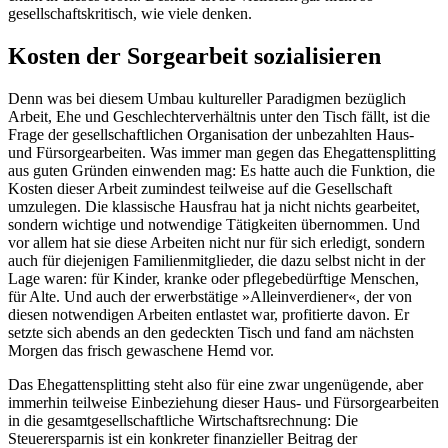
gesellschaftskritisch, wie viele denken.
Kosten der Sorgearbeit sozialisieren
Denn was bei diesem Umbau kultureller Paradigmen bezüglich
Arbeit, Ehe und Geschlechterverhältnis unter den Tisch fällt, ist die
Frage der gesellschaftlichen Organisation der unbezahlten Haus-
und Fürsorgearbeiten. Was immer man gegen das Ehegattensplitting
aus guten Gründen einwenden mag: Es hatte auch die Funktion, die
Kosten dieser Arbeit zumindest teilweise auf die Gesellschaft
umzulegen. Die klassische Hausfrau hat ja nicht nichts gearbeitet,
sondern wichtige und notwendige Tätigkeiten übernommen. Und
vor allem hat sie diese Arbeiten nicht nur für sich erledigt, sondern
auch für diejenigen Familienmitglieder, die dazu selbst nicht in der
Lage waren: für Kinder, kranke oder pflegebedürftige Menschen,
für Alte. Und auch der erwerbstätige »Alleinverdiener«, der von
diesen notwendigen Arbeiten entlastet war, profitierte davon. Er
setzte sich abends an den gedeckten Tisch und fand am nächsten
Morgen das frisch gewaschene Hemd vor.
Das Ehegattensplitting steht also für eine zwar ungenügende, aber
immerhin teilweise Einbeziehung dieser Haus- und Fürsorgearbeiten
in die gesamtgesellschaftliche Wirtschaftsrechnung: Die
Steuerersparnis ist ein konkreter finanzieller Beitrag der