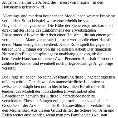
Allgemeinheit für die Arbeit, die – meist von Frauen – in den
Haushalten geleistet wird.
Allerdings sind mit dem bestehenden Modell noch weitere Probleme
verbunden. So ist beispielsweise eine erhebliche soziale
Ungleichheit eingearbeitet. Die Höhe der Steuerersparnis korreliert
direkt mit der Höhe des Einkommens des erwerbstätigen
Ehepartners. Als wäre die Arbeit einer Hausfrau, die mit einem gut
verdienenden Mann verheiratet ist, mehr wert als die einer Hausfrau,
deren Mann wenig Geld verdient. Keine Rolle spielt hingegen der
tatsächliche Umfang der von ihr geleisteten Arbeit: Der finanzielle
Nutzen des Ehegattensplittings ist unabhängig davon, ob die
betreffende Hausfrau nur einen Zwei-Personen-Haushalt führt oder
zahlreiche Kinder und eventuell noch pflegebedürftige Angehörige
versorgt.
Die Frage ist jedoch, ob seine Abschaffung diese Ungerechtigkeiten
mildern würde. Gerade was das unterschiedliche Lohnniveau
zwischen einträglichen und schlecht bezahlten Berufen betrifft,
tendiert das Modell der individuellen Erwerbsarbeit aller
Erwachsenen nämlich dazu, diese Unterschiede noch zu
verschärfen. Eheschließungen erfolgen meist unter sozial ähnlich
Gestellten – der Arzt heiratet die Rechtsanwältin, die Verkäuferin
den Mechaniker. Aus diesem Grund driftet die Schere von Arm und
Reich weiter auseinander, wenn man pro Familie von zwei statt