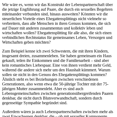
Wie wäre es, wenn wir das Konstrukt der Lebenspartnerschaft über
die jetzige Engführung auf Paare, die durch ein sexuelles Begehren
miteinander verbunden sind, hinaus ausweiten? Könnten wir die
steuerlichen Vorteile eines Ehegattensplittings nicht vielmehr so
verbreitern, dass alle Menschen in ihren Genuss kommen, die sich
auf Dauer mit anderen zusammentun und kollektiv leben und
wirtschaften wollen? Ehegattensplitting für alle also, die sich einen
verbindlichen Rechtsstatus für gemeinsames Leben, Versorgen und
Wirtschaften geben möchten?
Zum Beispiel kenne ich zwei Schwestern, die mit ihren Kindern,
insgesamt dreien, zusammenleben. Sie haben gemeinsam ein Haus
gekauft, teilen ihr Einkommen und die Familienarbeit – sind aber
kein romantisches Liebespaar. Eine von ihnen verdient mehr Geld,
während die andere sich mehr um den Haushalt kümmert. Warum
sollen sie nicht in den Genuss des Ehegattensplittings kommen?
Ähnlich steht es bei Beziehungen zwischen verschiedenen
Generationen, also wenn etwa die 50-jährige Tochter mit der 75-
jährigen Mutter zusammenlebt. Aber es sind auch
Lebensgemeinschaften zwischen generationsübergreifenden Paaren
denkbar, die nicht durch Blutsverwandtschaft, sondern durch
gegenseitige Sympathie begründet sind.
Außerdem wären ja auch Lebenspartnerschaften zwischen mehr als
zwei Erwachsenen denkbar, die – ob mit sexueller Komponente