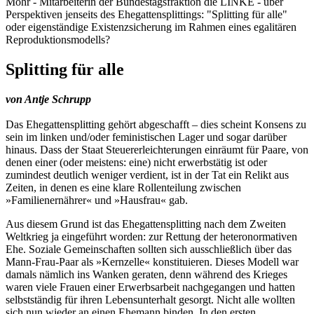
Mohr - Mitarbeiterin der Bundestagsfraktion die LINKE - über
Perspektiven jenseits des Ehegattensplittings: "Splitting für alle"
oder eigenständige Existenzsicherung im Rahmen eines egalitären
Reproduktionsmodells?
Splitting für alle
von Antje Schrupp
Das Ehegattensplitting gehört abgeschafft – dies scheint Konsens zu
sein im linken und/oder feministischen Lager und sogar darüber
hinaus. Dass der Staat Steuererleichterungen einräumt für Paare, von
denen einer (oder meistens: eine) nicht erwerbstätig ist oder
zumindest deutlich weniger verdient, ist in der Tat ein Relikt aus
Zeiten, in denen es eine klare Rollenteilung zwischen
»Familienernährer« und »Hausfrau« gab.
Aus diesem Grund ist das Ehegattensplitting nach dem Zweiten
Weltkrieg ja eingeführt worden: zur Rettung der heteronormativen
Ehe. Soziale Gemeinschaften sollten sich ausschließlich über das
Mann-Frau-Paar als »Kernzelle« konstituieren. Dieses Modell war
damals nämlich ins Wanken geraten, denn während des Krieges
waren viele Frauen einer Erwerbsarbeit nachgegangen und hatten
selbstständig für ihren Lebensunterhalt gesorgt. Nicht alle wollten
sich nun wieder an einen Ehemann binden. In den ersten