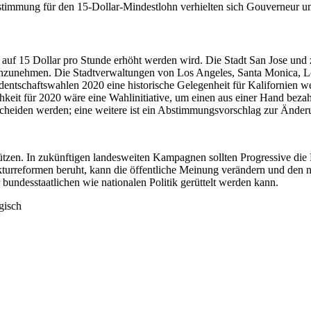
immung für den 15-Dollar-Mindestlohn verhielten sich Gouverneur und
8 auf 15 Dollar pro Stunde erhöht werden wird. Die Stadt San Jose und 
anzunehmen. Die Stadtverwaltungen von Los Angeles, Santa Monica, Lo
dentschaftswahlen 2020 eine historische Gelegenheit für Kalifornien 
keit für 2020 wäre eine Wahlinitiative, um einen aus einer Hand bezah
cheiden werden; eine weitere ist ein Abstimmungsvorschlag zur Änderun
zen. In zukünftigen landesweiten Kampagnen sollten Progressive die
turreformen beruht, kann die öffentliche Meinung verändern und den n
bundesstaatlichen wie nationalen Politik gerüttelt werden kann.
gisch