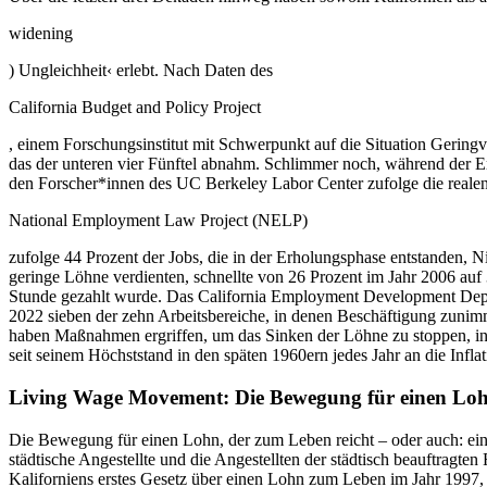
widening
) Ungleichheit‹ erlebt. Nach Daten des
California Budget and Policy Project
, einem Forschungsinstitut mit Schwerpunkt auf die Situation Geri
das der unteren vier Fünftel abnahm. Schlimmer noch, während der E
den Forscher*innen des UC Berkeley Labor Center zufolge die reale
National Employment Law Project (NELP)
zufolge 44 Prozent der Jobs, die in der Erholungsphase entstanden, N
geringe Löhne verdienten, schnellte von 26 Prozent im Jahr 2006 auf 
Stunde gezahlt wurde. Das California Employment Development Depar
2022 sieben der zehn Arbeitsbereiche, in denen Beschäftigung zunimmt
haben Maßnahmen ergriffen, um das Sinken der Löhne zu stoppen, insb
seit seinem Höchststand in den späten 1960ern jedes Jahr an die Inflat
Living Wage Movement: Die Bewegung für einen Lohn
Die Bewegung für einen Lohn, der zum Leben reicht – oder auch: eine
städtische Angestellte und die Angestellten der städtisch beauftragte
Kaliforniens erstes Gesetz über einen Lohn zum Leben im Jahr 1997,