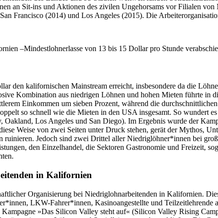
*innen an Sit-ins und Aktionen des zivilen Ungehorsams vor Filialen v
 San Francisco (2014) und Los Angeles (2015). Die Arbeiterorganisati
fornien –Mindestlohnerlasse von 13 bis 15 Dollar pro Stunde verabschi
ar den kalifornischen Mainstream erreicht, insbesondere da die Löhne s
osive Kombination aus niedrigen Löhnen und hohen Mieten führte in die
lerem Einkommen um sieben Prozent, während die durchschnittlichen M
doppelt so schnell wie die Mieten in den USA insgesamt. So wundert es
ty, Oakland, Los Angeles und San Diego). Im Ergebnis wurde der Kampf
iese Weise von zwei Seiten unter Druck stehen, gerät der Mythos, Unt
ruinieren. Jedoch sind zwei Drittel aller Niedriglöhner*innen bei g
istungen, den Einzelhandel, die Sektoren Gastronomie und Freizeit, sog
hten.
itenden in Kalifornien
tlicher Organisierung bei Niedriglohnarbeitenden in Kalifornien. Dies
ter*innen, LKW-Fahrer*innen, Kasinoangestellte und Teilzeitlehrende 
Kampagne »Das Silicon Valley steht auf« (Silicon Valley Rising Campa