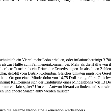
nittlich ein Viertel mehr Lohn erhalten, oder inflationsbereinigt 3 7
r als zur Hälfte zum Familieneinkommen bei. Mehr als die Hälfte von i
 und er betrifft mehr als ein Drittel der Erwerbstätigen. In absoluten Z
ar, gefolgt vom Distrikt Columbia. Gleiches billigten jüngst die Ges
hr hatte Oregon einen Mindestlohn von 14,75 Dollar eingeführt. Gleichw
ührung Kaliforniens sich der Einführung eines Mindestlohns von 13 Dol
 nur ein Jahr später? Um eine Antwort hierauf zu finden, müssen wir
nien und andere Staaten aktiv werden mussten.
auch die gesamte Nation eine ›Generation wachsender (