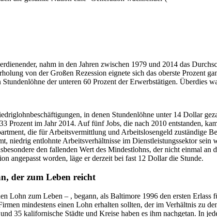
ngverdienender, nahm in den Jahren zwischen 1979 und 2014 das Durch
rholung von der Großen Rezession eignete sich das oberste Prozent ga
n Stundenlöhne der unteren 60 Prozent der Erwerbstätigen. Überdies 
iedriglohnbeschäftigungen, in denen Stundenlöhne unter 14 Dollar geza
33 Prozent im Jahr 2014. Auf fünf Jobs, die nach 2010 entstanden, kam
tment, die für Arbeitsvermittlung und Arbeitslosengeld zuständige Be
, niedrig entlohnte Arbeitsverhältnisse im Dienstleistungssektor sein
esondere den fallenden Wert des Mindestlohns, der nicht einmal an die
ion angepasst worden, läge er derzeit bei fast 12 Dollar die Stunde.
, der zum Leben reicht
n Lohn zum Leben – , begann, als Baltimore 1996 den ersten Erlass fü
n Firmen mindestens einen Lohn erhalten sollten, der im Verhältnis zu 
 und 35 kalifornische Städte und Kreise haben es ihm nachgetan. In 