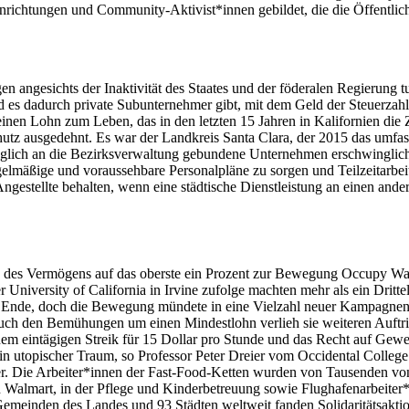
Einrichtungen und Community-Aktivist*innen gebildet, die die Öffentli
en angesichts der Inaktivität des Staates und der föderalen Regierung
d es dadurch private Subunternehmer gibt, mit dem Geld der Steuerzahl
inen Lohn zum Leben, das in den letzten 15 Jahren in Kalifornien die
schutz ausgedehnt. Es war der Landkreis Santa Clara, der 2015 das um
raglich an die Bezirksverwaltung gebundene Unternehmen erschwinglich
regelmäßige und voraussehbare Personalpläne zu sorgen und Teilzeitarb
e Angestellte behalten, wenn eine städtische Dienstleistung an einen a
on des Vermögens auf das oberste ein Prozent zur Bewegung Occupy Wal
 University of California in Irvine zufolge machten mehr als ein Dritte
Ende, doch die Bewegung mündete in eine Vielzahl neuer Kampagnen für 
ch den Bemühungen um einen Mindestlohn verlieh sie weiteren Auftrieb
einem eintägigen Streik für 15 Dollar pro Stunde und das Recht auf Ge
in utopischer Traum, so Professor Peter Dreier vom Occidental Colleg
. Die Arbeiter*innen der Fast-Food-Ketten wurden von Tausenden von g
 Walmart, in der Pflege und Kinderbetreuung sowie Flughafenarbeiter
6 Gemeinden des Landes und 93 Städten weltweit fanden Solidaritätsakt