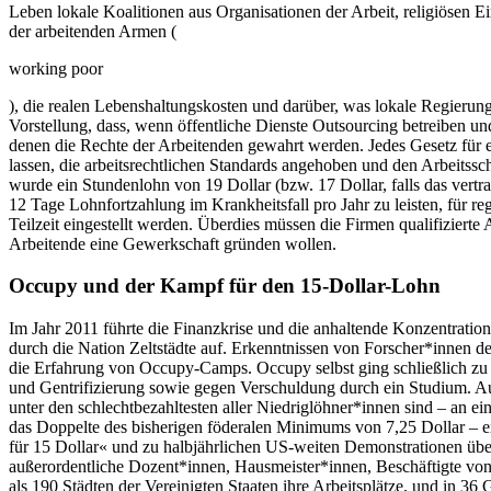
Leben lokale Koalitionen aus Organisationen der Arbeit, religiösen 
der arbeitenden Armen (
working poor
), die realen Lebenshaltungskosten und darüber, was lokale Regierung
Vorstellung, dass, wenn öffentliche Dienste Outsourcing betreiben un
denen die Rechte der Arbeitenden gewahrt werden. Jedes Gesetz für e
lassen, die arbeitsrechtlichen Standards angehoben und den Arbeits
wurde ein Stundenlohn von 19 Dollar (bzw. 17 Dollar, falls das vert
12 Tage Lohnfortzahlung im Krankheitsfall pro Jahr zu leisten, für 
Teilzeit eingestellt werden. Überdies müssen die Firmen qualifiziert
Arbeitende eine Gewerkschaft gründen wollen.
Occupy und der Kampf für den 15-Dollar-Lohn
Im Jahr 2011 führte die Finanzkrise und die anhaltende Konzentrati
durch die Nation Zeltstädte auf. Erkenntnissen von Forscher*innen der
die Erfahrung von Occupy-Camps. Occupy selbst ging schließlich zu 
und Gentrifizierung sowie gegen Verschuldung durch ein Studium. Au
unter den schlechtbezahltesten aller Niedriglöhner*innen sind – an 
das Doppelte des bisherigen föderalen Minimums von 7,25 Dollar – e
für 15 Dollar« und zu halbjährlichen US-weiten Demonstrationen über
außerordentliche Dozent*innen, Hausmeister*innen, Beschäftigte von
als 190 Städten der Vereinigten Staaten ihre Arbeitsplätze, und in 3