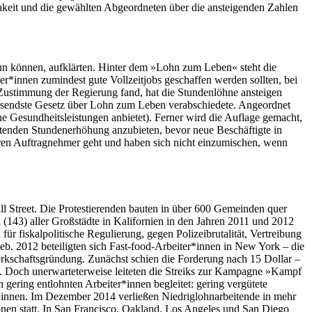
chkeit und die gewählten Abgeordneten über die ansteigenden Zahlen
 tun können, aufklärten. Hinter dem »Lohn zum Leben« steht die
er*innen zumindest gute Vollzeitjobs geschaffen werden sollten, bei
 Zustimmung der Regierung fand, hat die Stundenlöhne ansteigen
fassendste Gesetz über Lohn zum Leben verabschiedete. Angeordnet
e Gesundheitsleistungen anbietet). Ferner wird die Auflage gemacht,
eitenden Stundenerhöhung anzubieten, bevor neue Beschäftigte in
nderen Auftragnehmer geht und haben sich nicht einzumischen, wenn
l Street. Die Protestierenden bauten in über 600 Gemeinden quer
l (143) aller Großstädte in Kalifornien in den Jahren 2011 und 2012
fiskalpolitische Regulierung, gegen Polizeibrutalität, Vertreibung
. 2012 beteiligten sich Fast-food-Arbeiter*innen in New York – die
werkschaftsgründung. Zunächst schien die Forderung nach 15 Dollar –
e. Doch unerwarteterweise leiteten die Streiks zur Kampagne »Kampf
ering entlohnten Arbeiter*innen begleitet: gering vergütete
*innen. Im Dezember 2014 verließen Niedriglohnarbeitende in mehr
ionen statt. In San Francisco, Oakland, Los Angeles und San Diego