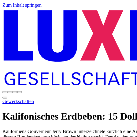
Zum Inhalt springen
Gewerkschaften
Kalifonisches Erdbeben: 15 Dol
Kaliforniens Gouverneur Jerry Brown unterzeichnete kürzlich eine A
diesem Bundesstaat zum höchsten der Nation macht. Der Anstieg wird