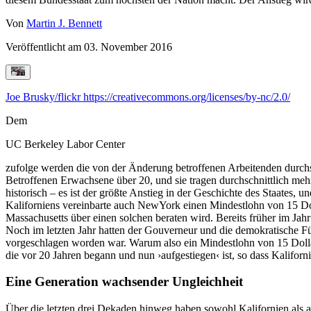
Von
Martin J. Bennett
Veröffentlicht am
03. November 2016
Joe Brusky/flickr
https://creativecommons.org/licenses/by-nc/2.0/
Dem
UC Berkeley Labor Center
zufolge werden die von der Änderung betroffenen Arbeitenden durchsch
Betroffenen Erwachsene über 20, und sie tragen durchschnittlich meh
historisch – es ist der größte Anstieg in der Geschichte des Staates,
Kaliforniens vereinbarte auch NewYork einen Mindestlohn von 15 Doll
Massachusetts über einen solchen beraten wird. Bereits früher im Ja
Noch im letzten Jahr hatten der Gouverneur und die demokratische F
vorgeschlagen worden war. Warum also ein Mindestlohn von 15 Dollar
die vor 20 Jahren begann und nun ›aufgestiegen‹ ist, so dass Kalifor
Eine Generation wachsender Ungleichheit
Über die letzten drei Dekaden hinweg haben sowohl Kalifornien als 