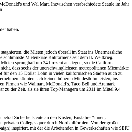
on McDonald's und Wal Mart. Inzwischen verabschiedete Seattle im Jahr
on
edet haben.
tagnierten, die Mieten jedoch überall im Staat ins Unermessliche
 schlimmste Mietenkrise Kaliforniens seit dem II. Weltkrieg.
ieten sprunghaft um 24 Prozent anstiegen, so die California
 nicht, dass sechs der unerschwinglichsten metropolitanen Mietmärkte
 für den 15-Dollar-Lohn in vielen kalifornischen Städten auch zu
ernehmen könnten sich keinen höheren Mindestlohn leisten, ins
roßen Firmen wie Walmart, McDonald’s, Taco Bell und Aramark
ar zu der Zeit, als sie ihren Top-Managern um 2011 im Mittel 9,4
 betraf Sicherheitsleute an den Küsten, Busfahrer*innen,
an privaten Colleges quer durch Nordkalifornien. Von der großen
ign) inspiriert, mit der die Arbeitenden in Gewerkschaften wie SEIU