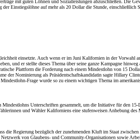
e Verträge mit guten Löhnen und Sozialleistungen abzuschließen. Die 
er Einstiegslöhne auf mehr als 20 Dollar die Stunde, einschließlich 
chheit einsetzte. Auch wenn er im Juni Kalifornien in der Vorwahl an
heben, und er stellte dieses Thema über seine ganze Kampagne hinweg 
okratische Plattform die Forderung nach einem Mindestlohn von 15 Doll
ahme der Nominierung als Präsidentschaftskandidatin sagte Hillary Cli
 Die Mindestlohn-Frage wurde so zu einem wichtigen Thema im amerikan
en Mindestlohns Unterschriften gesammelt, um die Initiative für den 15
Wählerinnen und Wähler Kaliforniens eine stufenweisen Anhebung des 
dass die Regierung bezüglich der zunehmenden Kluft im Staat zwische
tes Netzwerk von Glaubens- und Community-Organisationen sowie Arbeit