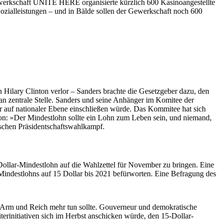
Gewerkschaft UNITE HERE organisierte kürzlich 600 Kasinoangestellte
Sozialleistungen – und in Bälde sollen der Gewerkschaft noch 600
 Hilary Clinton verlor – Sanders brachte die Gesetzgeber dazu, den
an zentrale Stelle. Sanders und seine Anhänger im Komitee der
ar auf nationaler Ebene einschließen würde. Das Kommitee hat sich
nton: »Der Mindestlohn sollte ein Lohn zum Leben sein, und niemand,
ischen Präsidentschaftswahlkampf.
-Dollar-Mindestlohn auf die Wahlzettel für November zu bringen. Eine
Mindestlohns auf 15 Dollar bis 2021 befürworten. Eine Befragung des
n Arm und Reich mehr tun sollte. Gouverneur und demokratische
erinitiativen sich im Herbst anschicken würde, den 15-Dollar-