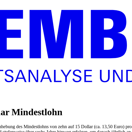
lar Mindestlohn
nhebung des Mindestlohns von zehn auf 15 Dollar (ca. 13,50 Euro) pro
 stufenweise über sechs Jahre hinweg erfolgen, um danach jährlich an