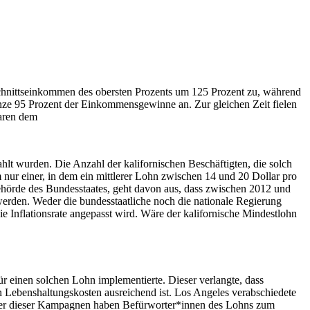
schnittseinkommen des obersten Prozents um 125 Prozent zu, während
nze 95 Prozent der Einkommensgewinne an. Zur gleichen Zeit fielen
waren dem
hlt wurden. Die Anzahl der kalifornischen Beschäftigten, die solch
 nur einer, in dem ein mittlerer Lohn zwischen 14 und 20 Dollar pro
hörde des Bundesstaates, geht davon aus, dass zwischen 2012 und
 werden. Weder die bundesstaatliche noch die nationale Regierung
 Inflationsrate angepasst wird. Wäre der kalifornische Mindestlohn
r einen solchen Lohn implementierte. Dieser verlangte, dass
den Lebenshaltungskosten ausreichend ist. Los Angeles verabschiedete
jeder dieser Kampagnen haben Befürworter*innen des Lohns zum