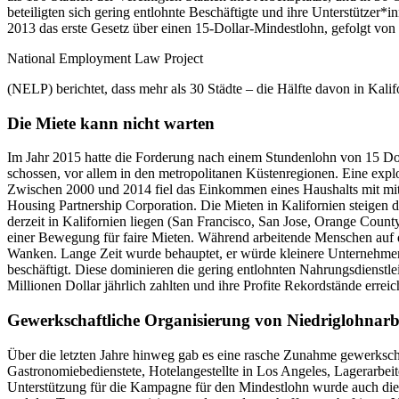
beteiligten sich gering entlohnte Beschäftigte und ihre Unterstützer
2013 das erste Gesetz über einen 15-Dollar-Mindestlohn, gefolgt von
National Employment Law Project
(NELP) berichtet, dass mehr als 30 Städte – die Hälfte davon in Kali
Die Miete kann nicht warten
Im Jahr 2015 hatte die Forderung nach einem Stundenlohn von 15 Doll
schossen, vor allem in den metropolitanen Küstenregionen. Eine expl
Zwischen 2000 und 2014 fiel das Einkommen eines Haushalts mit mitt
Housing Partnership Corporation. Die Mieten in Kalifornien steigen 
derzeit in Kalifornien liegen (San Francisco, San Jose, Orange Coun
einer Bewegung für faire Mieten. Während arbeitende Menschen auf d
Wanken. Lange Zeit wurde behauptet, er würde kleinere Unternehmen 
beschäftigt. Diese dominieren die gering entlohnten Nahrungsdienstle
Millionen Dollar jährlich zahlten und ihre Profite Rekordstände erreic
Gewerkschaftliche Organisierung von Niedriglohnarbe
Über die letzten Jahre hinweg gab es eine rasche Zunahme gewerkschaf
Gastronomiebedienstete, Hotelangestellte in Los Angeles, Lagerarbei
Unterstützung für die Kampagne für den Mindestlohn wurde auch die 