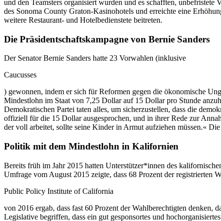
und den Teamsters organisiert wurden und es schafften, unbefristet
des Sonoma County Graton-Kasinohotels und erreichte eine Erhöhung d
weitere Restaurant- und Hotelbedienstete beitreten.
Die Präsidentschaftskampagne von Bernie Sanders
Der Senator Bernie Sanders hatte 23 Vorwahlen (inklusive
Caucusses
) gewonnen, indem er sich für Reformen gegen die ökonomische Unglei
Mindestlohn im Staat von 7,25 Dollar auf 15 Dollar pro Stunde anzu
Demokratischen Partei taten alles, um sicherzustellen, dass die dem
offiziell für die 15 Dollar ausgesprochen, und in ihrer Rede zur Ann
der voll arbeitet, sollte seine Kinder in Armut aufziehen müssen.«
Politik mit dem Mindestlohn in Kalifornien
Bereits früh im Jahr 2015 hatten Unterstützer*innen des kalifornisch
Umfrage vom August 2015 zeigte, dass 68 Prozent der registrierten 
Public Policy Institute of California
von 2016 ergab, dass fast 60 Prozent der Wahlberechtigten denken, 
Legislative begriffen, dass ein gut gesponsortes und hochorganisier