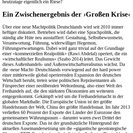
heutzutage eigentlich ein Riese?
Ein Zwischenergebnis der ›Großen Krise‹
Über eine neue Machtpolitik Deutschlands wird seit 2010 immer
heftiger diskutiert. Betrieben wird dabei eine Sprachpolitik, die
ständig alte Hüte neu ausstaffiert: Gestaltung, Selbstbewusstsein,
Verantwortung, Führung, widerwilliger Hegemon,
Führungserwartungen. Dabei wird ganz trivial auf der Grundlage
einer »kommerziellen Realpolitik« (Rawi Abdelal) operiert, die ein
»wirtschaftlicher Realismus« (Szabo 2014) leitet. Das Gewicht
dieses Außenhandels- und Außenwirtschaftsrealismus wächst. Da
die ›neue Macht‹ Deutschlands vorwiegend auf der hard power
einer mittlerweile global operierenden Expansion der deutschen
Wirtschaft beruht, treten seine politischen Repräsentanten als
Fürsprecher einer neoliberalen Weltordnung, also einer Welt des
Freihandels auf, die den stärksten Ökonomien am weitesten
entgegenkommt. Gekämpft wird um die Freihandelsmacht in der
globalen Markthalle. Die Europäische Union ist der größte
Handelsraum der Welt, China der größte Handelsstaat. Im Jahr 2013
verließen 60 Prozent der Exporte der Länder der Eurozone den
gemeinsamen Währungsraum – darunter waren zwei Drittel der
deutschen Exporte. Das ist der grundsätzliche Hintergrund der
aktuellen Auseinandersetzung um die »gigantische geostrategische