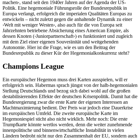
machen‹, stand seit den 1940er Jahren auf der Agenda der US-
Politik. Eine hegemoniale Führungsrolle der Bundesrepublik in
Europa verlangt, erfolgreich die imperialen Qualitäten Europas zu
entwickeln – nicht zuletzt gegen die anhaltende Dynamik zu einer
›Welt mit weniger Westen‹, also auch für die von Europa seit
Jahrzehnten betriebene Absicherung eines American Empire, als
dessen Knoten (›Juniorpartnerschaft‹) es funktioniert und zugleich
mit dem Ziel einer eigenen Souveränität und weitgehenden
Autonomie. Hier ist die Frage, wie es um den Beitrag der
Bundesrepublik zu dieser Kür der Hegemonialkonkurrenz steht?
Champions League
Ein europäischer Hegemon muss drei Karten ausspielen, will er
erfolgreich sein. Habermas sprach jüngst von der halb-hegemonialen
Stellung Deutschlands und bezog sich dabei wohl auf die großen
destabilisierenden Effekte der deutschen Krisenpolitik. Damit hat die
Bundesregierung zwar die erste Karte der eigenen Interessen an
Machtmaximierung bedient. Der Preis war jedoch eine Dauerkrise
im europäischen Umfeld. Die zweite europäische Karte im
Hegemoniespiel sticht also nicht wirklich. Mehr noch: Die erste
Trumpfkarte könnte wertlos werden, denn die weiter zunehmende
innenpolitische und binnenwirtschaftliche Instabilität in vielen
Ländern bedroht nicht nur den Zusammenhalt der EU, sondern auch