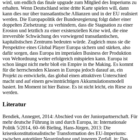
wird, um endlich das finale upgrade zum Mitglied des Imperiums zu
erhalten. Wenn Deutschland seine dritte Karte spielen will, dann
kann dies nur über transatlantische Allianzen und in der EU realisiert
werden. Die Europapolitik der Bundesregierung folgt daher einer
doppelten Zielsetzung: zu verhindern, dass die Stagnation zu einer
Erosion und letztlich zu einer existenziellen Krise wird, die eine
irreversible Schwächung des vorwiegend transatlantischen,
kapitalistischen Zentrums bedeuten würde. Zugleich muss sie die
Perspektive eines Global Player Europa sichern und stärken, also
dafür sorgen, dass Europa im imperialen Business der Produktion
von Weltordnung weiter erfolgreich mitspielen kann. Europa ist
schon längst nicht mehr bloß ein Empire in the Making. Es kommt
für die herrschenden Klassen in Europa jedoch darauf an, ein
Projekt zu entwickeln, das global einen attraktiven Unterschied
macht und auf einem gewinnträchtigen Akkumulationsmodell
basiert. Im Moment ist hier Baisse. Es ist nicht leicht, ein Riese zu
werden.
Literatur
Bendiek, Annegret, 2014: Abschied von der Juniorpartnerschaft. Für
mehr deutsche Führung in und durch Europa, in: Internationale
Politik 5/2014, 60–66 Bieling, Hans-Jürgen, 2013: Die
krisenkonstitutionalistische Transformation des EU-Imperiums:
zwischen autoritärer Neugründung und innerem Zerfall, in: Das