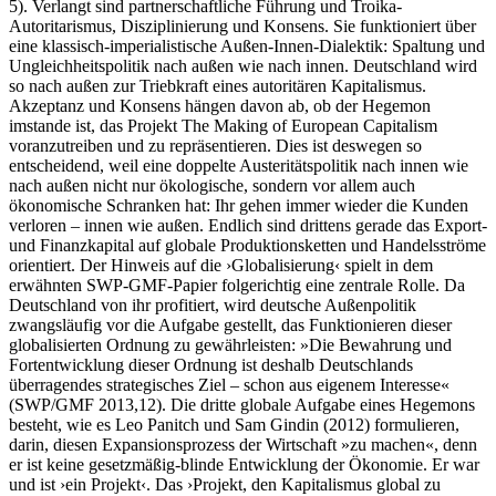
5). Verlangt sind partnerschaftliche Führung und Troika-
Autoritarismus, Disziplinierung und Konsens. Sie funktioniert über
eine klassisch-imperialistische Außen-Innen-Dialektik: Spaltung und
Ungleichheitspolitik nach außen wie nach innen. Deutschland wird
so nach außen zur Triebkraft eines autoritären Kapitalismus.
Akzeptanz und Konsens hängen davon ab, ob der Hegemon
imstande ist, das Projekt The Making of European Capitalism
voranzutreiben und zu repräsentieren. Dies ist deswegen so
entscheidend, weil eine doppelte Austeritätspolitik nach innen wie
nach außen nicht nur ökologische, sondern vor allem auch
ökonomische Schranken hat: Ihr gehen immer wieder die Kunden
verloren – innen wie außen. Endlich sind drittens gerade das Export-
und Finanzkapital auf globale Produktionsketten und Handelsströme
orientiert. Der Hinweis auf die ›Globalisierung‹ spielt in dem
erwähnten SWP-GMF-Papier folgerichtig eine zentrale Rolle. Da
Deutschland von ihr profitiert, wird deutsche Außenpolitik
zwangsläufig vor die Aufgabe gestellt, das Funktionieren dieser
globalisierten Ordnung zu gewährleisten: »Die Bewahrung und
Fortentwicklung dieser Ordnung ist deshalb Deutschlands
überragendes strategisches Ziel – schon aus eigenem Interesse«
(SWP/GMF 2013,12). Die dritte globale Aufgabe eines Hegemons
besteht, wie es Leo Panitch und Sam Gindin (2012) formulieren,
darin, diesen Expansionsprozess der Wirtschaft »zu machen«, denn
er ist keine gesetzmäßig-blinde Entwicklung der Ökonomie. Er war
und ist ›ein Projekt‹. Das ›Projekt, den Kapitalismus global zu