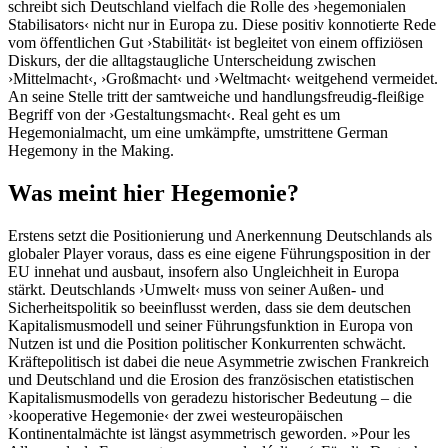
schreibt sich Deutschland vielfach die Rolle des ›hegemonialen
Stabilisators‹ nicht nur in Europa zu. Diese positiv konnotierte Rede
vom öffentlichen Gut ›Stabilität‹ ist begleitet von einem offiziösen
Diskurs, der die alltagstaugliche Unterscheidung zwischen
›Mittelmacht‹, ›Großmacht‹ und ›Weltmacht‹ weitgehend vermeidet.
An seine Stelle tritt der samtweiche und handlungsfreudig-fleißige
Begriff von der ›Gestaltungsmacht‹. Real geht es um
Hegemonialmacht, um eine umkämpfte, umstrittene German
Hegemony in the Making.
Was meint hier Hegemonie?
Erstens setzt die Positionierung und Anerkennung Deutschlands als
globaler Player voraus, dass es eine eigene Führungsposition in der
EU innehat und ausbaut, insofern also Ungleichheit in Europa
stärkt. Deutschlands ›Umwelt‹ muss von seiner Außen- und
Sicherheitspolitik so beeinflusst werden, dass sie dem deutschen
Kapitalismusmodell und seiner Führungsfunktion in Europa von
Nutzen ist und die Position politischer Konkurrenten schwächt.
Kräftepolitisch ist dabei die neue Asymmetrie zwischen Frankreich
und Deutschland und die Erosion des französischen etatistischen
Kapitalismusmodells von geradezu historischer Bedeutung – die
›kooperative Hegemonie‹ der zwei westeuropäischen
Kontinentalmächte ist längst asymmetrisch geworden. »Pour les