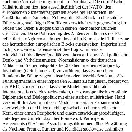
noch um ›Normalisierung‹, nicht um Dominanz. Die europäische
Militär­funktion liegt fast ausschließlich bei der NATO, den
europäischen Sicherheitsapparaten sowie bei Frankreich und
Großbritannien. Zu keiner Zeit war der EU-Block in eine solche
Fülle von gewalttätigen Konflikten verwickelt wie gegenwärtig im
Süden und Osten Europas und in seinen ›nachbarschaftlichen‹
Grenzzonen. Diese Politisierung des Außenverhältnisses der EU
reflektiert ihr Agieren als Imperialmacht im Kampf, die Einflusszone
des herrschenden europäischen Blocks auszuweiten: Imperien sind
nicht, sie werden. Expansion ist ihre Logik. Imperiale
Aktivitätsschübe dieser Qualität verankern auf lange Zeit politisierte
Denk- und Verhaltensmuster. ›Normalisierung‹ der deutschen
Militär- und Sicherheitspolitik heißt daher, in einem »Empire by
Invitation« (Geir Lundestad) vorzuführen, dass es an seinen
Rändern die Zähne zeigen, abstoßen oder ausschließen kann. Als
Führungsmacht in einer imperialen Allianz zu fungieren, fordert von
der BRD, stärker in das klassische Modell eines ›liberalen
Internationalismus‹ einzuschwenken, der kosmopolitisch verbrämte
Diplomatie und Dialogpolitik mit einer starken militärischen Hand
verknüpft. Im Zentrum dieses Modells imperialer Expansion steht
aber weiterhin die Unterscheidung zwischen einem zivilisierten
Kern, einer armen Peripherie und einem entwicklungsbedürftigen,
unterlegenen Umfeld, das über Framework Participation
Agreements (FPA) und Assoziierungsabkommen, über Bewährung
als Nachbar, Freund, Partner und Kandidat stückweise assimiliert