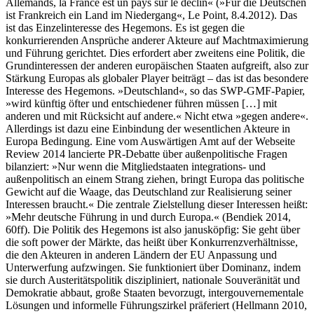
Allemands, la France est un pays sur le déclin« (»Für die Deutschen
ist Frankreich ein Land im Niedergang«, Le Point, 8.4.2012). Das
ist das Einzelinteresse des Hegemons. Es ist gegen die
konkurrierenden Ansprüche anderer Akteure auf Machtmaximierung
und Führung gerichtet. Dies erfordert aber zweitens eine Politik, die
Grundinteressen der anderen europäischen Staaten aufgreift, also zur
Stärkung Europas als globaler Player beiträgt – das ist das besondere
Interesse des Hegemons. »Deutschland«, so das SWP-GMF-Papier,
»wird künftig öfter und entschiedener führen müssen […] mit
anderen und mit Rücksicht auf andere.« Nicht etwa »gegen andere«.
Allerdings ist dazu eine Einbindung der wesentlichen Akteure in
Europa Bedingung. Eine vom Auswärtigen Amt auf der Webseite
Review 2014 lancierte PR-Debatte über außenpolitische Fragen
bilanziert: »Nur wenn die Mitgliedstaaten integrations- und
außenpolitisch an einem Strang ziehen, bringt Europa das politische
Gewicht auf die Waage, das Deutschland zur Realisierung seiner
Interessen braucht.« Die zentrale Zielstellung dieser Interessen heißt:
»Mehr deutsche Führung in und durch Europa.« (Bendiek 2014,
60ff). Die Politik des Hegemons ist also janusköpfig: Sie geht über
die soft power der Märkte, das heißt über Konkurrenzverhältnisse,
die den Akteuren in anderen Ländern der EU Anpassung und
Unterwerfung aufzwingen. Sie funktioniert über Dominanz, indem
sie durch Austeritätspolitik diszipliniert, nationale Souveränität und
Demokratie abbaut, große Staaten bevorzugt, intergouvernementale
Lösungen und informelle Führungszirkel präferiert (Hellmann 2010,