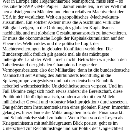
Wer in Europa eine Hegemonialrolle beansprucht, muss sich – so
das zitierte SWP-GMF-Papier – darauf einstellen, in einer Welt mit
neu aufsteigenden Mächten und einem relativen Machtverlust der
USA in der westlichen Welt ein geopolitisches ›Machtvakuum‹
auszufüllen. Ein solcher Akteur muss die Absicht und wirkliche
Fähigkeit zeigen, in die Ordnung des globalen Kapitalismus
nachhaltig und mit globalem Gestaltungsanspruch zu intervenieren.
Er muss die ökonomische Logik der Kapitalakkumulation auf der
Ebene des Weltmarktes und die politische Logik der
Machterweiterungen in globalen Konflikten verbinden. Die
Bundesrepublik freilich gilt gerade mal als das mächtigste
mittelgroße Land der Welt – mehr nicht. Betrachten wir jedoch den
Tabellenstand der globalen Champions League der
Vermögensbesitzer, also der Milliardäre, dann ist die bundesdeutsche
Mannschaft seit Anfang des Jahrhunderts leichtfüßig in die
Spitzengruppe vorgestoßen und hat der deutschen Republik
nebenbei weltmeisterliche Ungleichheitsquoten verpasst. Und im
Fall Ukraine zeigt sich noch etwas anders: die Bereitschaft, diese
Politik nicht bloß diplomatisch, sondern auch mit den Mitteln
militärischer Gewalt und ›robuster Machtprojektion‹ durchzusetzen.
Das gehört zum Instrumentenkasten eines globalen Player. Immerhin
gelang es, hierzulande die Militärausgaben trotz der Finanzmarkt-
und Schuldenkrise stabil zu halten. Wenn Frau von der Leyen als
Kriegsministerin mit stahlblaugrauem Blick posiert, geht es im
Unter­schied zur Reichtumsfrage und zur Politik der Ungleichheit