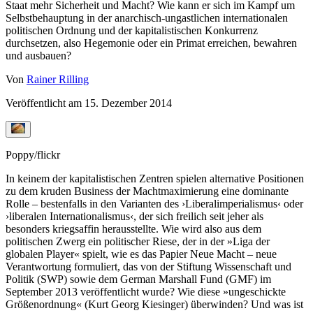
Staat mehr Sicherheit und Macht? Wie kann er sich im Kampf um
Selbstbehauptung in der anarchisch-ungastlichen internationalen
politischen Ordnung und der kapitalistischen Konkurrenz
durchsetzen, also Hegemonie oder ein Primat erreichen, bewahren
und ausbauen?
Von
Rainer Rilling
Veröffentlicht am
15. Dezember 2014
Poppy/flickr
In keinem der kapitalistischen Zentren spielen alternative Positionen
zu dem kruden Business der Machtmaximierung eine dominante
Rolle – bestenfalls in den Varianten des ›Liberalimperialismus‹ oder
›liberalen Internationalismus‹, der sich freilich seit jeher als
besonders kriegsaffin herausstellte. Wie wird also aus dem
politischen Zwerg ein politischer Riese, der in der »Liga der
globalen Player« spielt, wie es das Papier Neue Macht – neue
Verantwortung formuliert, das von der Stiftung Wissenschaft und
Politik (SWP) sowie dem German Marshall Fund (GMF) im
September 2013 veröffentlicht wurde? Wie diese »ungeschickte
Größenordnung« (Kurt Georg Kiesinger) überwinden? Und was ist