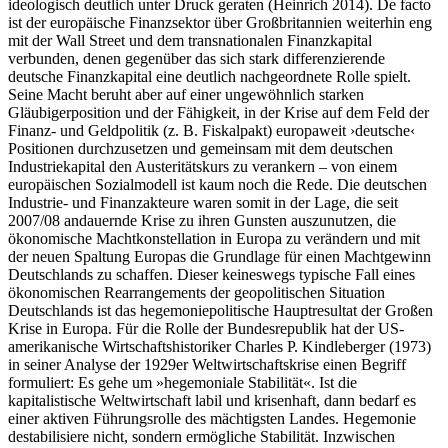
ideologisch deutlich unter Druck geraten (Heinrich 2014). De facto
ist der europäische Finanzsektor über Großbritannien weiterhin eng
mit der Wall Street und dem transnationalen Finanzkapital
verbunden, denen gegenüber das sich stark differenzierende
deutsche Finanzkapital eine deutlich nachgeordnete Rolle spielt.
Seine Macht beruht aber auf einer ungewöhnlich starken
Gläubigerposition und der Fähigkeit, in der Krise auf dem Feld der
Finanz- und Geldpolitik (z. B. Fiskalpakt) europaweit ›deutsche‹
Positionen durchzusetzen und gemeinsam mit dem deutschen
Industriekapital den Austeritätskurs zu verankern – von einem
europäischen Sozialmodell ist kaum noch die Rede. Die deutschen
Industrie- und Finanzakteure waren somit in der Lage, die seit
2007/08 andauernde Krise zu ihren Gunsten auszunutzen, die
ökonomische Machtkonstellation in Europa zu verändern und mit
der neuen Spaltung Europas die Grundlage für einen Machtgewinn
Deutschlands zu schaffen. Dieser keineswegs typische Fall eines
ökonomischen Rearrangements der geopolitischen Situation
Deutschlands ist das hegemoniepolitische Hauptresultat der Großen
Krise in Europa. Für die Rolle der Bundesrepublik hat der US-
amerikanische Wirtschaftshistoriker Charles P. Kindleberger (1973)
in seiner Analyse der 1929er Weltwirtschaftskrise einen Begriff
formuliert: Es gehe um »hegemoniale Stabilität«. Ist die
kapitalistische Weltwirtschaft labil und krisenhaft, dann bedarf es
einer aktiven Führungsrolle des mächtigsten Landes. Hegemonie
destabilisiere nicht, sondern ermögliche Stabilität. Inzwischen