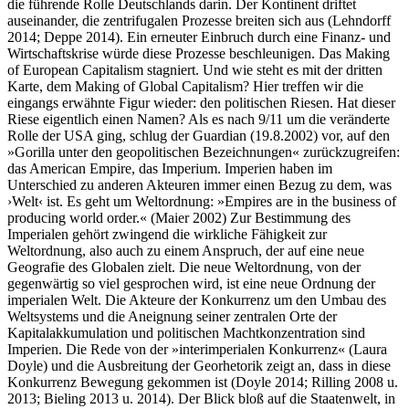
die führende Rolle Deutschlands darin. Der Kontinent driftet
auseinander, die zentrifugalen Prozesse breiten sich aus (Lehndorff
2014; Deppe 2014). Ein erneuter Einbruch durch eine Finanz- und
Wirtschaftskrise würde diese Prozesse beschleunigen. Das Making
of European Capitalism stagniert. Und wie steht es mit der dritten
Karte, dem Making of Global Capitalism? Hier treffen wir die
eingangs erwähnte Figur wieder: den politischen Riesen. Hat dieser
Riese eigentlich einen Namen? Als es nach 9/11 um die veränderte
Rolle der USA ging, schlug der Guardian (19.8.2002) vor, auf den
»Gorilla unter den geopolitischen Bezeichnungen« zurückzugreifen:
das American Empire, das Imperium. Imperien haben im
Unterschied zu anderen Akteuren immer einen Bezug zu dem, was
›Welt‹ ist. Es geht um Weltordnung: »Empires are in the business of
producing world order.« (Maier 2002) Zur Bestimmung des
Imperialen gehört zwingend die wirkliche Fähigkeit zur
Weltordnung, also auch zu einem Anspruch, der auf eine neue
Geografie des Globalen zielt. Die neue Weltordnung, von der
gegenwärtig so viel gesprochen wird, ist eine neue Ordnung der
imperialen Welt. Die Akteure der Konkurrenz um den Umbau des
Weltsystems und die Aneignung seiner zentralen Orte der
Kapitalakkumulation und politischen Machtkonzentration sind
Imperien. Die Rede von der »interimperialen Konkurrenz« (Laura
Doyle) und die Ausbreitung der Georhetorik zeigt an, dass in diese
Konkurrenz Bewegung gekommen ist (Doyle 2014; Rilling 2008 u.
2013; Bieling 2013 u. 2014). Der Blick bloß auf die Staatenwelt, in