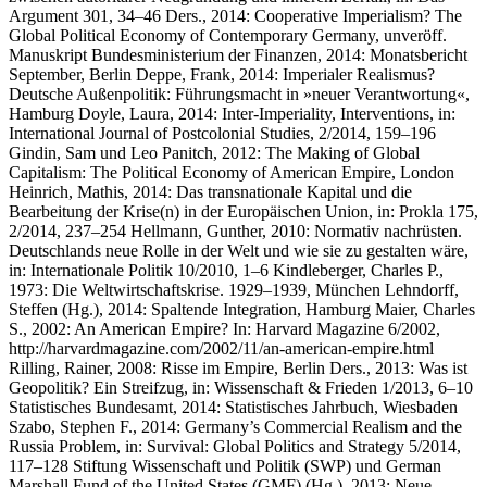
Argument 301, 34–46 Ders., 2014: Cooperative Imperialism? The
Global Political Economy of Contemporary Germany, unveröff.
Manuskript Bundesministerium der Finanzen, 2014: Monatsbericht
September, Berlin Deppe, Frank, 2014: Imperialer Realismus?
Deutsche Außenpolitik: Führungsmacht in »neuer Verantwortung«,
Hamburg Doyle, Laura, 2014: Inter-Imperiality, Interventions, in:
International Journal of Postcolonial Studies, 2/2014, 159–196
Gindin, Sam und Leo Panitch, 2012: The Making of Global
Capitalism: The Political Economy of American Empire, London
Heinrich, Mathis, 2014: Das transnationale Kapital und die
Bearbeitung der Krise(n) in der Europäischen Union, in: Prokla 175,
2/2014, 237–254 Hellmann, Gunther, 2010: Normativ nachrüsten.
Deutschlands neue Rolle in der Welt und wie sie zu gestalten wäre,
in: Internationale Politik 10/2010, 1–6 Kindleberger, Charles P.,
1973: Die Weltwirtschaftskrise. 1929–1939, München Lehndorff,
Steffen (Hg.), 2014: Spaltende Integration, Hamburg Maier, Charles
S., 2002: An American Empire? In: Harvard Magazine 6/2002,
http://harvardmagazine.com/2002/11/an-american-empire.html
Rilling, Rainer, 2008: Risse im Empire, Berlin Ders., 2013: Was ist
Geopolitik? Ein Streifzug, in: Wissenschaft & Frieden 1/2013, 6–10
Statistisches Bundesamt, 2014: Statistisches Jahrbuch, Wiesbaden
Szabo, Stephen F., 2014: Germany’s Commercial Realism and the
Russia Problem, in: Survival: Global Politics and Strategy 5/2014,
117–128 Stiftung Wissenschaft und Politik (SWP) und German
Marshall Fund of the United States (GMF) (Hg.), 2013: Neue