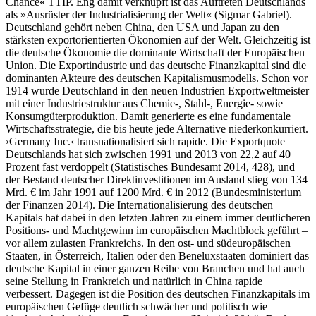
Chance« TTIP. Eng damit verknüpft ist das Auftreten Deutschlands
als »Ausrüster der Industrialisierung der Welt« (Sigmar Gabriel).
Deutschland gehört neben China, den USA und Japan zu den
stärksten exportorientierten Ökonomien auf der Welt. Gleichzeitig ist
die deutsche Ökonomie die dominante Wirtschaft der Europäischen
Union. Die Exportindustrie und das deutsche Finanzkapital sind die
dominanten Akteure des deutschen Kapitalismusmodells. Schon vor
1914 wurde Deutschland in den neuen Industrien Exportweltmeister
mit einer Industriestruktur aus Chemie-, Stahl-, Energie- sowie
Konsumgüterproduktion. Damit generierte es eine fundamentale
Wirtschaftsstrategie, die bis heute jede Alternative niederkonkurriert.
›Germany Inc.‹ transnationalisiert sich rapide. Die Exportquote
Deutschlands hat sich zwischen 1991 und 2013 von 22,2 auf 40
Prozent fast verdoppelt (Statistisches Bundesamt 2014, 428), und
der Bestand deutscher Direktinvestitionen im Ausland stieg von 134
Mrd. € im Jahr 1991 auf 1200 Mrd. € in 2012 (Bundesministerium
der Finanzen 2014). Die Internationalisierung des deutschen
Kapitals hat dabei in den letzten Jahren zu einem immer deutlicheren
Positions- und Machtgewinn im europäischen Machtblock geführt –
vor allem zulasten Frankreichs. In den ost- und südeuropäischen
Staaten, in Österreich, Italien oder den Beneluxstaaten dominiert das
deutsche Kapital in einer ganzen Reihe von Branchen und hat auch
seine Stellung in Frankreich und natürlich in China rapide
verbessert. Dagegen ist die Position des deutschen Finanzkapitals im
europäischen Gefüge deutlich schwächer und politisch wie