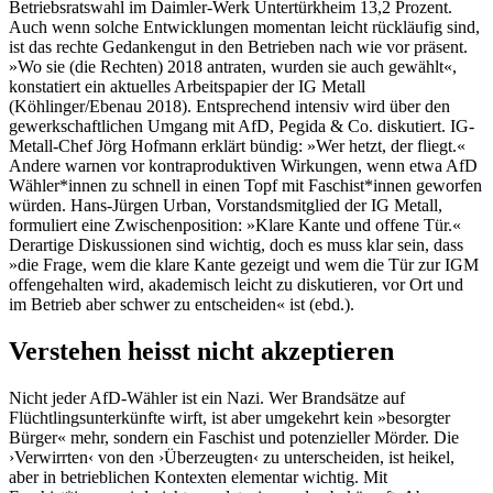
Betriebsratswahl im Daimler-Werk Un­tertürkheim 13,2 Prozent.
Auch wenn solche Entwicklungen momentan leicht rückläufig sind,
ist das rechte Gedankengut in den Betrie­ben nach wie vor präsent.
»Wo sie (die Rechten) 2018 antraten, wurden sie auch gewählt«,
konstatiert ein aktuelles Arbeitspapier der IG Metall
(Köhlinger/Ebenau 2018). Entsprechend intensiv wird über den
gewerkschaftlichen Umgang mit AfD, Pegida & Co. diskutiert. IG-
Metall-Chef Jörg Hofmann erklärt bündig: »Wer hetzt, der fliegt.«
Andere warnen vor kontraproduktiven Wirkungen, wenn etwa AfD
Wähler*innen zu schnell in einen Topf mit Faschist*innen geworfen
würden. Hans-Jürgen Urban, Vorstandsmitglied der IG Metall,
formuliert eine Zwischenposition: »Klare Kante und offene Tür.«
Derartige Diskussionen sind wichtig, doch es muss klar sein, dass
»die Fra­ge, wem die klare Kante gezeigt und wem die Tür zur IGM
offengehalten wird, akademisch leicht zu diskutieren, vor Ort und
im Betrieb aber schwer zu entscheiden« ist (ebd.).
Verstehen heisst nicht akzeptieren
Nicht jeder AfD-Wähler ist ein Nazi. Wer Brandsätze auf
Flüchtlingsunterkünfte wirft, ist aber umgekehrt kein »besorgter
Bürger« mehr, sondern ein Faschist und potenzieller Mörder. Die
›Verwirrten‹ von den ›Über­zeugten‹ zu unterscheiden, ist heikel,
aber in betrieblichen Kontexten elementar wichtig. Mit