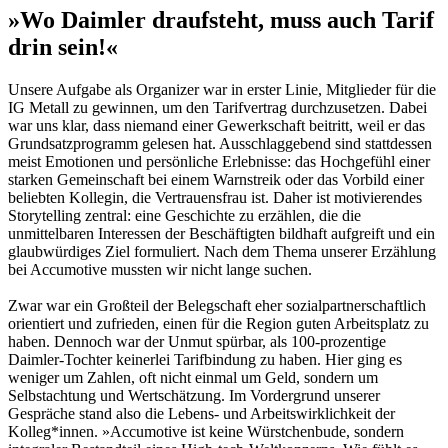
»Wo Daimler draufsteht, muss auch Tarif
drin sein!«
Unsere Aufgabe als Organizer war in erster Li­nie, Mitglieder für die
IG Metall zu gewinnen, um den Tarifvertrag durchzusetzen. Dabei
war uns klar, dass niemand einer Gewerkschaft beitritt, weil er das
Grundsatzprogramm gelesen hat. Ausschlaggebend sind stattdessen
meist Emotionen und persönliche Erlebnisse: das Hochgefühl einer
starken Gemeinschaft bei einem Warnstreik oder das Vorbild einer
beliebten Kollegin, die Vertrauensfrau ist. Da­her ist motivierendes
Storytelling zentral: eine Geschichte zu erzählen, die die
unmittelbaren Interessen der Beschäftigten bildhaft aufgreift und ein
glaubwürdiges Ziel formuliert. Nach dem Thema unserer Erzählung
bei Accumoti­ve mussten wir nicht lange suchen.
Zwar war ein Großteil der Belegschaft eher sozialpartnerschaftlich
orientiert und zufrieden, einen für die Region guten Arbeitsplatz zu
haben. Dennoch war der Unmut spürbar, als 100-prozentige
Daimler-Tochter keinerlei Ta­rifbindung zu haben. Hier ging es
weniger um Zahlen, oft nicht einmal um Geld, sondern um
Selbstachtung und Wertschätzung. Im Vorder­grund unserer
Gespräche stand also die Lebens- und Arbeitswirklichkeit der
Kolleg*innen. »Accumotive ist keine Würstchenbude, sondern