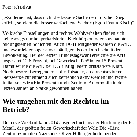
Foto: (c) privat
»Zu lernen ist, dass nicht die bessere Sache den irdischen Sieg
erficht, sondern die besser verfochtene Sache« (Egon Erwin Kisch)
Völkische Einstellungen und rechtes Wahl­verhalten finden sich
keineswegs nur bei prekarisierten Kleinbürgern oder sogenannten
bildungsfernen Schichten. Auch DGB-Mitglieder wählen die AfD,
und zwar leider sogar etwas häufiger als der Durchschnitt der
Bevölkerung. Bei der letzten Bundestagswahl erreichte die AfD
insgesamt 12,6 Prozent, bei Gewerkschafter*innen 15 Prozent.
Damit wurde die AfD bei DGB-Mitgliedern dritt­stärkste Kraft.
Noch besorgniserregender ist die Tatsache, dass rechtsextreme
Netzwerke zunehmend auch betrieblich aktiv werden und rechte
Initiativen wie »Ein Prozent« und »Zentrum Automobil« in den
letzten Jahren an Stärke gewonnen haben.
Wie umgehen mit den Rechten im
Betrieb?
Der erste Weckruf kam 2014 ausgerechnet aus der Hochburg der IG
Metall, der größten freien Gewerkschaft der Welt: Die »Liste
Zentrum« um den Nazikader Oliver Hilburger holte bei der