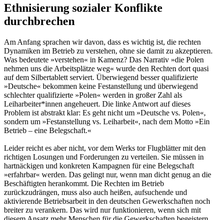
Ethnisierung sozialer Konflikte
durchbrechen
Am Anfang sprachen wir davon, dass es wich­tig ist, die rechten
Dynamiken im Betrieb zu verstehen, ohne sie damit zu akzeptieren.
Was bedeutete »verstehen« in Kamenz? Das Narrativ »die Polen
nehmen uns die Arbeits­plätze weg« wurde den Rechten dort quasi
auf dem Silbertablett serviert. Überwiegend besser qualifizierte
»Deutsche« bekommen keine Festanstellung und überwiegend
schlechter qualifizierte »Polen« werden in großer Zahl als
Leiharbeiter*innen angeheu­ert. Die linke Antwort auf dieses
Problem ist abstrakt klar: Es geht nicht um »Deutsche vs. Polen«,
sondern um »Festanstellung vs. Leiharbeit«, nach dem Motto »Ein
Betrieb – eine Belegschaft.«
Leider reicht es aber nicht, vor dem Werks tor Flugblätter mit den
richtigen Losungen und Forderungen zu verteilen. Sie müssen in
hartnäckigen und konkreten Kampagnen für eine Belegschaft
»erfahrbar« werden. Das gelingt nur, wenn man dicht genug an die
Beschäftigten herankommt. Die Rechten im Betrieb
zurückzudrängen, muss also auch heißen, aufsuchende und
aktivierende Betriebsarbeit in den deutschen Gewerkschaften noch
breiter zu verankern. Das wird nur funktionieren, wenn sich mit
diesem Ansatz mehr Menschen für die Ge­werkschaften begeistern