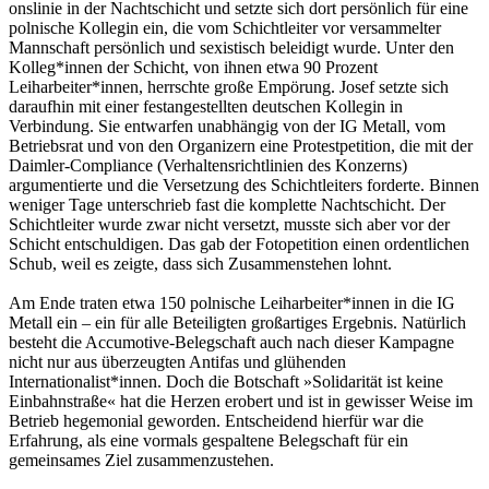
onslinie in der Nachtschicht und setzte sich dort persönlich für eine
polnische Kollegin ein, die vom Schichtleiter vor versammelter
Mann­schaft persönlich und sexistisch beleidigt wur­de. Unter den
Kolleg*innen der Schicht, von ihnen etwa 90 Prozent
Leiharbeiter*innen, herrschte große Empörung. Josef setzte sich
daraufhin mit einer festangestellten deutschen Kollegin in
Verbindung. Sie entwarfen unab­hängig von der IG Metall, vom
Betriebsrat und von den Organizern eine Protestpetition, die mit der
Daimler-Compliance (Verhaltensricht­linien des Konzerns)
argumentierte und die Versetzung des Schichtleiters forderte. Binnen
weniger Tage unterschrieb fast die komplette Nachtschicht. Der
Schichtleiter wurde zwar nicht versetzt, musste sich aber vor der
Schicht entschuldigen. Das gab der Fotopeti­tion einen ordentlichen
Schub, weil es zeigte, dass sich Zusammenstehen lohnt.
Am Ende traten etwa 150 polnische Leiharbeiter*innen in die IG
Metall ein – ein für alle Beteiligten großartiges Ergebnis. Natürlich
besteht die Accumotive-Belegschaft auch nach dieser Kampagne
nicht nur aus überzeugten Antifas und glühenden
Internationalist*innen. Doch die Botschaft »Solidarität ist keine
Einbahnstraße« hat die Herzen erobert und ist in gewisser Weise im
Betrieb hegemonial geworden. Entscheidend hierfür war die
Erfahrung, als eine vormals gespaltene Belegschaft für ein
gemeinsames Ziel zusammenzustehen.