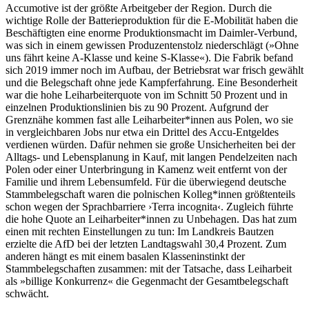
Accumotive ist der größte Arbeitgeber der Region. Durch die
wichtige Rolle der Batte­rieproduktion für die E-Mobilität haben die
Beschäftigten eine enorme Produktionsmacht im Daimler-Verbund,
was sich in einem gewissen Produzentenstolz niederschlägt (»Ohne
uns fährt keine A-Klasse und keine S-Klasse«). Die Fabrik befand
sich 2019 immer noch im Aufbau, der Betriebsrat war frisch gewählt
und die Belegschaft ohne jede Kampf­erfahrung. Eine Besonderheit
war die hohe Leiharbeiterquote von im Schnitt 50 Prozent und in
einzelnen Produktionslinien bis zu 90 Prozent. Aufgrund der
Grenznähe kommen fast alle Leiharbeiter*innen aus Polen, wo sie
in vergleichbaren Jobs nur etwa ein Drittel des Accu-Entgeldes
verdienen würden. Dafür nehmen sie große Unsicherheiten bei der
All­tags- und Lebensplanung in Kauf, mit langen Pendelzeiten nach
Polen oder einer Unterbrin­gung in Kamenz weit entfernt von der
Familie und ihrem Lebensumfeld. Für die überwiegend deutsche
Stammbelegschaft waren die polni­schen Kolleg*innen größtenteils
schon wegen der Sprachbarriere ›Terra incognita‹. Zugleich führte
die hohe Quote an Leiharbeiter*innen zu Unbehagen. Das hat zum
einen mit rechten Einstellungen zu tun: Im Landkreis Bautzen
erzielte die AfD bei der letzten Landtagswahl 30,4 Prozent. Zum
anderen hängt es mit einem basalen Klasseninstinkt der
Stammbelegschaf­ten zusammen: mit der Tatsache, dass Leihar­beit
als »billige Konkurrenz« die Gegenmacht der Gesamtbelegschaft
schwächt.