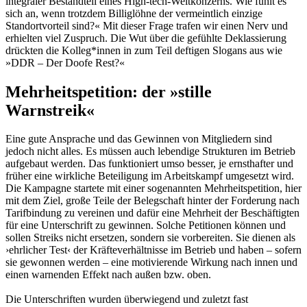
integraler Bestandteil eines High-tech-Weltkonzerns. Wie fühlt es
sich an, wenn trotzdem Billiglöhne der vermeintlich einzige
Standortvorteil sind?« Mit dieser Frage trafen wir einen Nerv und
erhielten viel Zuspruch. Die Wut über die gefühlte Deklassierung
drückten die Kolleg*innen in zum Teil deftigen Slogans aus wie
»DDR – Der Doofe Rest?«
Mehrheitspetition: der »stille
Warnstreik«
Eine gute Ansprache und das Gewinnen von Mitgliedern sind
jedoch nicht alles. Es müssen auch lebendige Strukturen im Betrieb
aufgebaut werden. Das funktioniert umso bes­ser, je ernsthafter und
früher eine wirkliche Beteiligung im Arbeitskampf umgesetzt wird.
Die Kampagne startete mit einer sogenannten Mehrheitspetition, hier
mit dem Ziel, große Teile der Belegschaft hinter der Forderung nach
Tarifbindung zu vereinen und dafür eine Mehrheit der Beschäftigten
für eine Unter­schrift zu gewinnen. Solche Petitionen können und
sollen Streiks nicht ersetzen, sondern sie vorbereiten. Sie dienen als
›ehrlicher Test‹ der Kräfteverhältnisse im Betrieb und haben – sofern
sie gewonnen werden – eine motivierende Wirkung nach innen und
einen warnenden Effekt nach außen bzw. oben.
Die Unterschriften wurden überwiegend und zuletzt fast