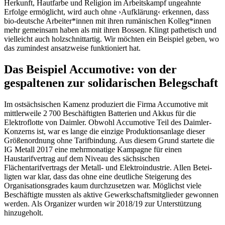
Herkunft, Hautfarbe und Religion im Arbeitskampf ungeahnte
Erfolge ermöglicht, wird auch ohne ›Aufklärung‹ erkennen, dass
bio-deutsche Arbeiter*innen mit ihren rumänischen Kolleg*innen
mehr gemeinsam haben als mit ihren Bossen. Klingt pathetisch und
vielleicht auch holzschnittar­tig. Wir möchten ein Beispiel geben, wo
das zumindest ansatzweise funktioniert hat.
Das Beispiel Accumotive: von der
gespaltenen zur solidarischen Belegschaft
Im ostsächsischen Kamenz produziert die Firma Accumotive mit
mittlerweile 2 700 Beschäftigten Batterien und Akkus für die
Elektroflotte von Daimler. Obwohl Accumotive Teil des Daimler-
Konzerns ist, war es lange die einzige Produktionsanlage dieser
Größenord­nung ohne Tarifbindung. Aus diesem Grund startete die
IG Metall 2017 eine mehrmonatige Kampagne für einen
Haustarifvertrag auf dem Niveau des sächsischen
Flächentarifvertrags der Metall- und Elektroindustrie. Allen Betei­
ligten war klar, dass das ohne eine deutliche Steigerung des
Organisationsgrades kaum durchzusetzen war. Möglichst viele
Beschäftig­te mussten als aktive Gewerkschaftsmitglieder gewonnen
werden. Als Organizer wurden wir 2018/19 zur Unterstützung
hinzugeholt.