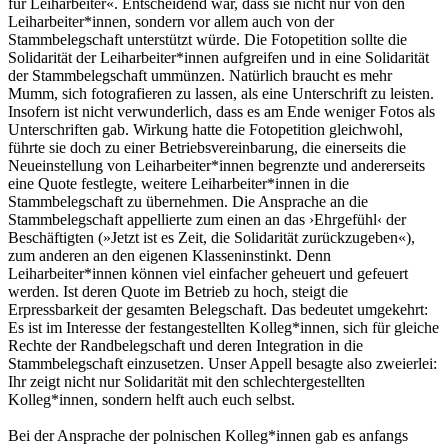
für Leiharbeiter«. Entscheidend war, dass sie nicht nur von den
Leiharbeiter*innen, sondern vor allem auch von der
Stammbelegschaft unterstützt würde. Die Fotopetition sollte die
Solidarität der Leiharbeiter*innen aufgreifen und in eine Solidarität
der Stammbelegschaft ummünzen. Natürlich braucht es mehr
Mumm, sich fotografieren zu lassen, als eine Unterschrift zu leisten.
Insofern ist nicht verwunderlich, dass es am Ende weniger Fotos als
Unter­schriften gab. Wirkung hatte die Fotopetition gleichwohl,
führte sie doch zu einer Betriebs­vereinbarung, die einerseits die
Neueinstel­lung von Leiharbeiter*innen begrenzte und andererseits
eine Quote festlegte, weitere Leiharbeiter*innen in die
Stammbelegschaft zu übernehmen. Die Ansprache an die
Stammbelegschaft appellierte zum einen an das ›Ehrgefühl‹ der
Beschäftigten (»Jetzt ist es Zeit, die Solidarität zurückzugeben«),
zum an­deren an den eigenen Klasseninstinkt. Denn
Leiharbeiter*innen können viel einfacher ge­heuert und gefeuert
werden. Ist deren Quote im Betrieb zu hoch, steigt die
Erpressbarkeit der gesamten Belegschaft. Das bedeutet umgekehrt:
Es ist im Interesse der festange­stellten Kolleg*innen, sich für gleiche
Rechte der Randbelegschaft und deren Integration in die
Stammbelegschaft einzusetzen. Unser Appell besagte also zweierlei:
Ihr zeigt nicht nur Solidarität mit den schlechtergestellten
Kolleg*innen, sondern helft auch euch selbst.
Bei der Ansprache der polnischen Kolleg*innen gab es anfangs