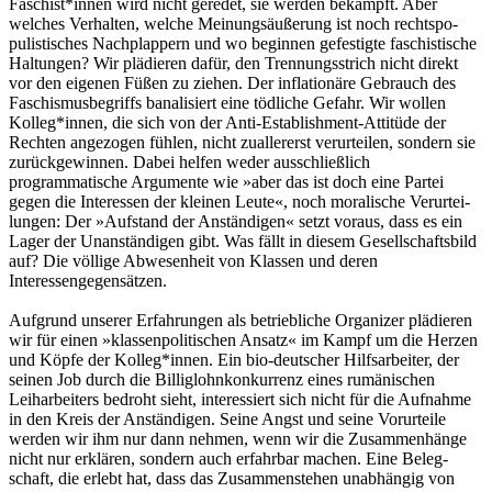
Faschist*innen wird nicht geredet, sie werden bekämpft. Aber
welches Verhalten, welche Meinungsäußerung ist noch rechtspo­
pulistisches Nachplappern und wo beginnen gefestigte faschistische
Haltungen? Wir plädieren dafür, den Trennungsstrich nicht direkt
vor den eigenen Füßen zu ziehen. Der inflationäre Gebrauch des
Faschismusbegriffs banalisiert eine tödliche Gefahr. Wir wollen
Kolleg*innen, die sich von der Anti-Establish­ment-Attitüde der
Rechten angezogen fühlen, nicht zuallererst verurteilen, sondern sie
zu­rückgewinnen. Dabei helfen weder ausschließ­lich
programmatische Argumente wie »aber das ist doch eine Partei
gegen die Interessen der kleinen Leute«, noch moralische Verurtei­
lungen: Der »Aufstand der Anständigen« setzt voraus, dass es ein
Lager der Unanständigen gibt. Was fällt in diesem Gesellschaftsbild
auf? Die völlige Abwesenheit von Klassen und deren
Interessengegensätzen.
Aufgrund unserer Erfahrungen als betriebliche Organizer plädieren
wir für einen »klassenpolitischen Ansatz« im Kampf um die Herzen
und Köpfe der Kolleg*innen. Ein bio-deutscher Hilfsarbeiter, der
seinen Job durch die Billiglohnkonkurrenz eines rumäni­schen
Leiharbeiters bedroht sieht, interessiert sich nicht für die Aufnahme
in den Kreis der Anständigen. Seine Angst und seine Vorurteile
werden wir ihm nur dann nehmen, wenn wir die Zusammenhänge
nicht nur erklären, sondern auch erfahrbar machen. Eine Beleg­
schaft, die erlebt hat, dass das Zusammenste­hen unabhängig von