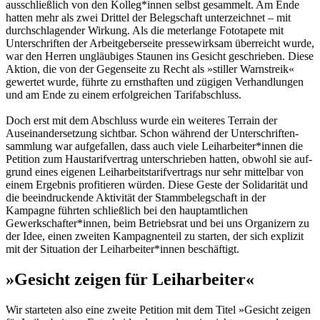
ausschließlich von den Kolleg*innen selbst gesammelt. Am Ende
hat­ten mehr als zwei Drittel der Belegschaft unter­zeichnet – mit
durchschlagender Wirkung. Als die meterlange Fototapete mit
Unterschriften der Arbeitgeberseite pressewirksam überreicht wurde,
war den Herren ungläubiges Staunen ins Gesicht geschrieben. Diese
Aktion, die von der Gegenseite zu Recht als »stiller Warn­streik«
gewertet wurde, führte zu ernsthaften und zügigen Verhandlungen
und am Ende zu einem erfolgreichen Tarifabschluss.
Doch erst mit dem Abschluss wurde ein weiteres Terrain der
Auseinandersetzung sichtbar. Schon während der Unterschriften­
sammlung war aufgefallen, dass auch viele Leiharbeiter*innen die
Petition zum Haustarif­vertrag unterschrieben hatten, obwohl sie auf­
grund eines eigenen Leiharbeitstarifvertrags nur sehr mittelbar von
einem Ergebnis profi­tieren würden. Diese Geste der Solidarität und
die beeindruckende Aktivität der Stammbeleg­schaft in der
Kampagne führten schließlich bei den hauptamtlichen
Gewerkschafter*innen, beim Betriebsrat und bei uns Organizern zu
der Idee, einen zweiten Kampagnenteil zu starten, der sich explizit
mit der Situation der Leiharbeiter*innen beschäftigt.
»Gesicht zeigen für Leiharbeiter«
Wir starteten also eine zweite Petition mit dem Titel »Gesicht zeigen