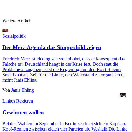
Weitere Artikel
Sozialpolitik
Der Merz-Agenda das Stoppschild zeigen
Friedrich Merz ist ideologisch so verbohrt, dass er konsequent das
Falsche tut. Deutschland hängt in der Krise fest. Doch statt die
Probleme anzugehen, setzt die Regierung nun den Rotstift beim
Sozialstaat an. Zeit für die Linke, den Widerstand zu organisieren,
meint Janis Ehling
Von
Janis Ehling
Linkes Regieren
Gewinnen wollen
Bei den Wahlen im September in Berlin zeichnet sich ein Kopf-an-
Kopf-Rennen zwischen gleich vier Parteien ab. Weshalb Die Linke