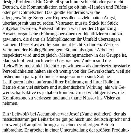
riesige Probleme. Ein Großteil sprach nur schlecht oder gar nicht
Deutsch, die Kommunikation erfolgte oft mit »Händen und Füßen«
oder per Dolmetscher. Das größte Hindernis war die
allgegenwärtige Sorge vor Repressalien – viele hatten Angst,
überhaupt mit uns zu reden. Vertrauen musste Stück für Stück
aufgebaut werden. Äußerst hilfreich war hier der Organi­zing-
Ansatz, organische ›Führungspersonen‹ zu identifizieren und zu
gewinnen, die dann als Multiplikatoren ihr Umfeld überzeugen
können. Diese ›Leitwölfe‹ sind nicht leicht zu finden. Wer das
Vertrauen der Kolleg*innen genießt und als ›guter Arbeiter‹
respektiert wird und zugleich ›Meinungsmacher‹ in der Gruppe ist,
klärt sich oft erst nach vielen Gesprächen. Zudem sind die
›Leitwölfe‹ meist nicht leicht zu gewinnen – als durchsetzungs­starke
Persönlichkeiten halten sie oft wenig von der Gewerkschaft, weil sie
bisher auch ganz gut ohne sie ausgekommen sind. Solche
Leitfiguren haben aufgrund ihrer Erfahrung und ihrer Rolle im
Betrieb eine viel stärkere und authentischere Wirkung, als wir Ge­
werkschaftsaktive es je haben können. Umso wichtiger ist es, die
Komfortzone zu verlassen und auch ›harte Nüsse‹ ins Visier zu
nehmen.
Ein ›Leitwolf‹ bei Accumotive war Josef (Name geändert), der als
russischstämmiger Leiharbeiter gut polnisch und deutsch spricht und
ein wenig ›Kampferfahrung‹ aus seinem vorherigen Betrieb
mitbrachte. Er arbeitet in einer Unterabteilung der größten Produkti­