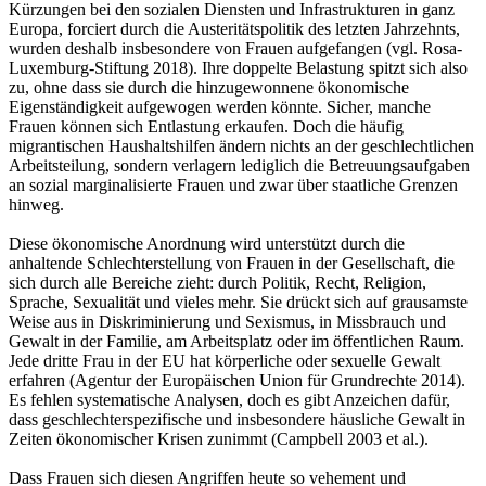
Kürzungen bei den sozialen Diensten und Infrastrukturen in ganz
Europa, forciert durch die Austeritätspolitik des letzten Jahrzehnts,
wurden deshalb insbesondere von Frauen aufgefangen (vgl. Rosa-
Luxemburg-Stiftung 2018). Ihre doppelte Belastung spitzt sich also
zu, ohne dass sie durch die hinzugewonnene ökonomische
Eigenständigkeit aufgewogen werden könnte. Sicher, manche
Frauen können sich Entlastung erkaufen. Doch die häufig
migrantischen Haushaltshilfen ändern nichts an der geschlechtlichen
Arbeitsteilung, sondern verlagern lediglich die Betreuungsaufgaben
an sozial marginalisierte Frauen und zwar über staatliche Grenzen
hinweg.
Diese ökonomische Anordnung wird unterstützt durch die
anhaltende Schlechterstellung von Frauen in der Gesellschaft, die
sich durch alle Bereiche zieht: durch Politik, Recht, Religion,
Sprache, Sexualität und vieles mehr. Sie drückt sich auf grausamste
Weise aus in Diskriminierung und Sexismus, in Missbrauch und
Gewalt in der Familie, am Arbeitsplatz oder im öffentlichen Raum.
Jede dritte Frau in der EU hat körperliche oder sexuelle Gewalt
erfahren (Agentur der Europäischen Union für Grundrechte 2014).
Es fehlen systematische Analysen, doch es gibt Anzeichen dafür,
dass geschlechterspezifische und insbesondere häusliche Gewalt in
Zeiten ökonomischer Krisen zunimmt (Campbell 2003 et al.).
Dass Frauen sich diesen Angriffen heute so vehement und