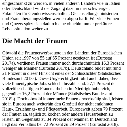
eingeschränkt zu werden, in vielen anderen Ländern wie in Italien
oder Deutschland wird der Zugang dazu immer schwieriger.
Fakultäten für Genderwissenschaften, Gleichstellungsministerien
und Frauenberatungsstellen werden abgeschafft. Für viele Frauen
und Queers spitzt sich dadurch eine ohnehin immer prekärere
Lebenssituation weiter zu.
Die Macht der Frauen
Obwohl die Frauenerwerbsquote in den Ländern der Europäischen
Union seit 1997 von 55 auf 65 Prozent gestiegen ist (Eurostat
2017a), verdienen Frauen immer noch durchschnittlich 16,3 Prozent
weniger als Männer (Eurostat 2017b). Deutschland bildet mit rund
21 Prozent in dieser Hinsicht eines der Schlusslichter (Statistisches
Bundesamt 2018a). Diese Ungerechtigkeit rührt auch daher, dass
viele frauentypische Jobs schlecht bezahlt sind. 27,1 Prozent der
vollzeitbeschäftigten Frauen arbeiten im Niedriglohnbereich,
gegenüber 16,2 Prozent der Männer (Statistisches Bundesamt
2018b). Doch obwohl immer mehr Frauen erwerbstätig sind, leisten
sie in Europa auch weiterhin den Großteil der nicht entlohnten
Haus-, Erziehungs- und Pflegearbeit. Europaweit gaben 79 Prozent
der Frauen an, täglich zu kochen oder andere Hausarbeiten zu
leisten, im Gegensatz zu 34 Prozent der Männer. In Deutschland
liegt das Verhältnis bei 72 Prozent zu 29 Prozent (Eurostat 2018).