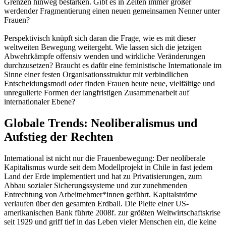
Grenzen hinweg bestärken. Gibt es in Zeiten immer größer
werdender Fragmentierung einen neuen gemeinsamen Nenner unter
Frauen?
Perspektivisch knüpft sich daran die Frage, wie es mit dieser
weltweiten Bewegung weitergeht. Wie lassen sich die jetzigen
Abwehrkämpfe offensiv wenden und wirkliche Veränderungen
durchzusetzen? Braucht es dafür eine feministische Internationale im
Sinne einer festen Organisationsstruktur mit verbindlichen
Entscheidungsmodi oder finden Frauen heute neue, vielfältige und
unregulierte Formen der langfristigen Zusammenarbeit auf
internationaler Ebene?
Globale Trends: Neoliberalismus und
Aufstieg der Rechten
International ist nicht nur die Frauenbewegung: Der neoliberale
Kapitalismus wurde seit dem Modellprojekt in Chile in fast jedem
Land der Erde implementiert und hat zu Privatisierungen, zum
Abbau sozialer Sicherungssysteme und zur zunehmenden
Entrechtung von Arbeitnehmer*innen geführt. Kapitalströme
verlaufen über den gesamten Erdball. Die Pleite einer US-
amerikanischen Bank führte 2008f. zur größten Weltwirtschaftskrise
seit 1929 und griff tief in das Leben vieler Menschen ein, die keine