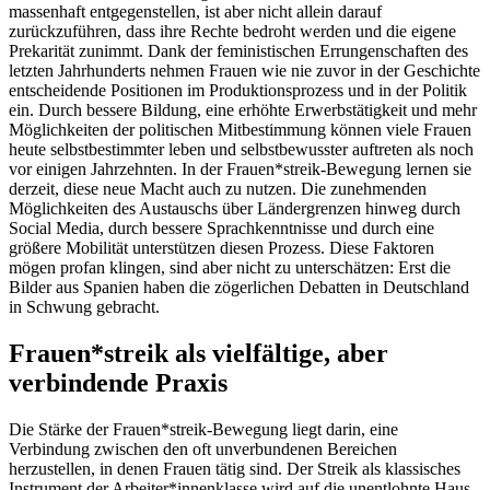
massenhaft entgegenstellen, ist aber nicht allein darauf
zurückzuführen, dass ihre Rechte bedroht werden und die eigene
Prekarität zunimmt. Dank der feministischen Errungenschaften des
letzten Jahrhunderts nehmen Frauen wie nie zuvor in der Geschichte
entscheidende Positionen im Produktionsprozess und in der Politik
ein. Durch bessere Bildung, eine erhöhte Erwerbstätigkeit und mehr
Möglichkeiten der politischen Mitbestimmung können viele Frauen
heute selbstbestimmter leben und selbstbewusster auftreten als noch
vor einigen Jahrzehnten. In der Frauen*streik-Bewegung lernen sie
derzeit, diese neue Macht auch zu nutzen. Die zunehmenden
Möglichkeiten des Austauschs über Ländergrenzen hinweg durch
Social Media, durch bessere Sprachkenntnisse und durch eine
größere Mobilität unterstützen diesen Prozess. Diese Faktoren
mögen profan klingen, sind aber nicht zu unterschätzen: Erst die
Bilder aus Spanien haben die zögerlichen Debatten in Deutschland
in Schwung gebracht.
Frauen*streik als vielfältige, aber
verbindende Praxis
Die Stärke der Frauen*streik-Bewegung liegt darin, eine
Verbindung zwischen den oft unverbundenen Bereichen
herzustellen, in denen Frauen tätig sind. Der Streik als klassisches
Instrument der Arbeiter*innenklasse wird auf die unentlohnte Haus-