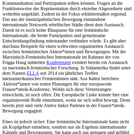
Kommunikation und Partizipation reiben können. Fragen an die
Funktionsweise der Repräsentation durch einzelne Abgeordnete sind
weiterhin ungeklärt. Zudem ist der Fokus erklärtermaßen regional.
Das aus der munizipalistischen Bewegung entstandene
internationale Netzwerk rebellischer Städte dient dem Austausch.
Damit ist es noch keine Blaupause für eine feministische
Internationale, die breite Partizipation und gemeinsame
Entscheidungsfindung miteinander verbinden würde. Es gibt aber
durchaus Beispiele für einen weltweiten organisierten Austausch
zwischen feministischen Akteur*innen und Bewegungen. Mit der
Marxistisch-Feministischen Internationale im Rahmen der von
Frigga Haug initiierten
Konferenzen
existiert bereits ein Austausch
zu marxistisch-feministischer Forschung. In Südamerika findet unter
dem Namen
ELLA
seit 2014 ein jährliches Treffen
lateinamerikanischer Feministinnen statt. Aus Italien berichten
Aktivist*innen von ersten Planungen für eine europaweite
Frauen*streik-Konferenz. Wohin sich diese Vernetzungen
entwickeln, ist noch offen. Die Europäische Linke könnte hier eine
organisierende Rolle einnehmen, wenn sie sich selbst bewegt. Denn
bereits jetzt sind viele Aktive linker Parteien in der Frauen*streik-
Bewegung engagiert.
Eines ist jedoch sicher: Eine feministische Internationale kann nicht
als Kopfgeburt entstehen, sondern nur als Ergebnis internationaler
Kämpfe und Bewegungen. Sie kann auch nur getragen und geführt