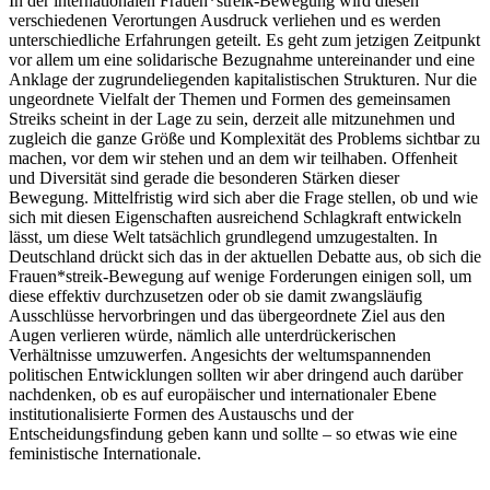
In der internationalen Frauen*streik-Bewegung wird diesen
verschiedenen Verortungen Ausdruck verliehen und es werden
unterschiedliche Erfahrungen geteilt. Es geht zum jetzigen Zeitpunkt
vor allem um eine solidarische Bezugnahme untereinander und eine
Anklage der zugrundeliegenden kapitalistischen Strukturen. Nur die
ungeordnete Vielfalt der Themen und Formen des gemeinsamen
Streiks scheint in der Lage zu sein, derzeit alle mitzunehmen und
zugleich die ganze Größe und Komplexität des Problems sichtbar zu
machen, vor dem wir stehen und an dem wir teilhaben. Offenheit
und Diversität sind gerade die besonderen Stärken dieser
Bewegung. Mittelfristig wird sich aber die Frage stellen, ob und wie
sich mit diesen Eigenschaften ausreichend Schlagkraft entwickeln
lässt, um diese Welt tatsächlich grundlegend umzugestalten. In
Deutschland drückt sich das in der aktuellen Debatte aus, ob sich die
Frauen*streik-Bewegung auf wenige Forderungen einigen soll, um
diese effektiv durchzusetzen oder ob sie damit zwangsläufig
Ausschlüsse hervorbringen und das übergeordnete Ziel aus den
Augen verlieren würde, nämlich alle unterdrückerischen
Verhältnisse umzuwerfen. Angesichts der weltumspannenden
politischen Entwicklungen sollten wir aber dringend auch darüber
nachdenken, ob es auf europäischer und internationaler Ebene
institutionalisierte Formen des Austauschs und der
Entscheidungsfindung geben kann und sollte – so etwas wie eine
feministische Internationale.