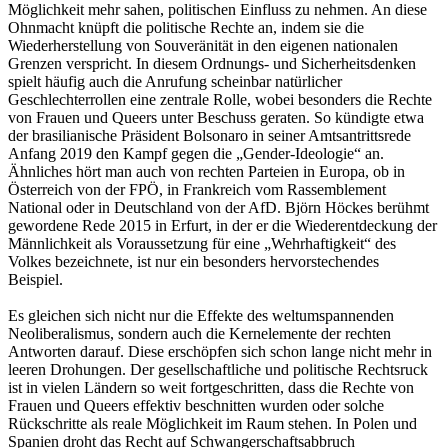
Möglichkeit mehr sahen, politischen Einfluss zu nehmen. An diese
Ohnmacht knüpft die politische Rechte an, indem sie die
Wiederherstellung von Souveränität in den eigenen nationalen
Grenzen verspricht. In diesem Ordnungs- und Sicherheitsdenken
spielt häufig auch die Anrufung scheinbar natürlicher
Geschlechterrollen eine zentrale Rolle, wobei besonders die Rechte
von Frauen und Queers unter Beschuss geraten. So kündigte etwa
der brasilianische Präsident Bolsonaro in seiner Amtsantrittsrede
Anfang 2019 den Kampf gegen die „Gender-Ideologie“ an.
Ähnliches hört man auch von rechten Parteien in Europa, ob in
Österreich von der FPÖ, in Frankreich vom Rassemblement
National oder in Deutschland von der AfD. Björn Höckes berühmt
gewordene Rede 2015 in Erfurt, in der er die Wiederentdeckung der
Männlichkeit als Voraussetzung für eine „Wehrhaftigkeit“ des
Volkes bezeichnete, ist nur ein besonders hervorstechendes
Beispiel.
Es gleichen sich nicht nur die Effekte des weltumspannenden
Neoliberalismus, sondern auch die Kernelemente der rechten
Antworten darauf. Diese erschöpfen sich schon lange nicht mehr in
leeren Drohungen. Der gesellschaftliche und politische Rechtsruck
ist in vielen Ländern so weit fortgeschritten, dass die Rechte von
Frauen und Queers effektiv beschnitten wurden oder solche
Rückschritte als reale Möglichkeit im Raum stehen. In Polen und
Spanien droht das Recht auf Schwangerschaftsabbruch