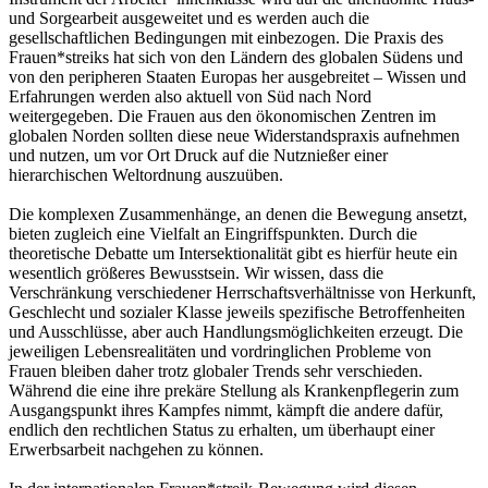
und Sorgearbeit ausgeweitet und es werden auch die
gesellschaftlichen Bedingungen mit einbezogen. Die Praxis des
Frauen*streiks hat sich von den Ländern des globalen Südens und
von den peripheren Staaten Europas her ausgebreitet – Wissen und
Erfahrungen werden also aktuell von Süd nach Nord
weitergegeben. Die Frauen aus den ökonomischen Zentren im
globalen Norden sollten diese neue Widerstandspraxis aufnehmen
und nutzen, um vor Ort Druck auf die Nutznießer einer
hierarchischen Weltordnung auszuüben.
Die komplexen Zusammenhänge, an denen die Bewegung ansetzt,
bieten zugleich eine Vielfalt an Eingriffspunkten. Durch die
theoretische Debatte um Intersektionalität gibt es hierfür heute ein
wesentlich größeres Bewusstsein. Wir wissen, dass die
Verschränkung verschiedener Herrschaftsverhältnisse von Herkunft,
Geschlecht und sozialer Klasse jeweils spezifische Betroffenheiten
und Ausschlüsse, aber auch Handlungsmöglichkeiten erzeugt. Die
jeweiligen Lebensrealitäten und vordringlichen Probleme von
Frauen bleiben daher trotz globaler Trends sehr verschieden.
Während die eine ihre prekäre Stellung als Krankenpflegerin zum
Ausgangspunkt ihres Kampfes nimmt, kämpft die andere dafür,
endlich den rechtlichen Status zu erhalten, um überhaupt einer
Erwerbsarbeit nachgehen zu können.