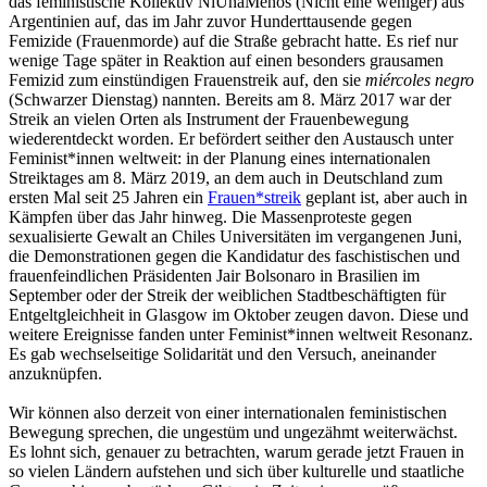
das feministische Kollektiv NiUnaMenos (Nicht eine weniger) aus
Argentinien auf, das im Jahr zuvor Hunderttausende gegen
Femizide (Frauenmorde) auf die Straße gebracht hatte. Es rief nur
wenige Tage später in Reaktion auf einen besonders grausamen
Femizid zum einstündigen Frauenstreik auf, den sie
miércoles negro
(Schwarzer Dienstag) nannten. Bereits am 8. März 2017 war der
Streik an vielen Orten als Instrument der Frauenbewegung
wiederentdeckt worden. Er befördert seither den Austausch unter
Feminist*innen weltweit: in der Planung eines internationalen
Streiktages am 8. März 2019, an dem auch in Deutschland zum
ersten Mal seit 25 Jahren ein
Frauen*streik
geplant ist, aber auch in
Kämpfen über das Jahr hinweg. Die Massenproteste gegen
sexualisierte Gewalt an Chiles Universitäten im vergangenen Juni,
die Demonstrationen gegen die Kandidatur des faschistischen und
frauenfeindlichen Präsidenten Jair Bolsonaro in Brasilien im
September oder der Streik der weiblichen Stadtbeschäftigten für
Entgeltgleichheit in Glasgow im Oktober zeugen davon. Diese und
weitere Ereignisse fanden unter Feminist*innen weltweit Resonanz.
Es gab wechselseitige Solidarität und den Versuch, aneinander
anzuknüpfen.
Wir können also derzeit von einer internationalen feministischen
Bewegung sprechen, die ungestüm und ungezähmt weiterwächst.
Es lohnt sich, genauer zu betrachten, warum gerade jetzt Frauen in
so vielen Ländern aufstehen und sich über kulturelle und staatliche