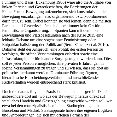
Führung und Basis (Luxemburg 1906) wäre also die Aufgabe von
linken Parteien und Gewerkschaften, die Forderungen der
Frauen*streik-Bewegung aufzunehmen, sich konstruktiv in die
Bewegung einzubringen, also organisierend bzw. koordinierend
darin tätig zu sein. Dabei könnten sie viel lernen, denn die meisten
Parteien und Gewerkschaften sind noch immer kein Ort für
feministische Organisierung. In Spanien kam mit den linken
Bewegungen und Platzbesetzungen nach der Krise 2015 eine
lebhafte Debatte um eine sogenannte Feminisierung oder
Entpatriarchalisierung der Politik auf (Serra Sánchez et al. 2016).
Dahinter steht der Anspruch, eine Politik der ersten Person zu
verfolgen, die offene Versammlungen erfordert sowie eine
Infrastruktur, in der füreinander Sorge getragen werden kann. Dies
soll es jeder Person ermöglichen, ihre privaten Erfahrungen in
solche Versammlungen zu tragen und zu wissen, dass sie dort als
politische anerkannt werden. Dominante Führungsfiguren,
hierarchische Entscheidungsverfahren und ausschließendes
Redeverhalten werden entsprechend stark kritisiert.
Doch die daraus folgende Praxis ist noch nicht ausgereift. Das fällt
insbesondere dort auf, wo aus der Bewegung heraus direkt auf
staatliches Handeln und Gesetzgebung eingewirkt werden soll, wie
etwa bei den munizipalistischen linken Stadtregierungen in
Barcelona und Madrid. Staatsapparate haben ihre eigenen Logiken
und Anforderungen, die sich mit offenen Formen der