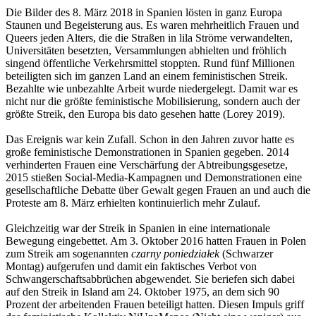
Die Bilder des 8. März 2018 in Spanien lösten in ganz Europa
Staunen und Begeisterung aus. Es waren mehrheitlich Frauen und
Queers jeden Alters, die die Straßen in lila Ströme verwandelten,
Universitäten besetzten, Versammlungen abhielten und fröhlich
singend öffentliche Verkehrsmittel stoppten. Rund fünf Millionen
beteiligten sich im ganzen Land an einem feministischen Streik.
Bezahlte wie unbezahlte Arbeit wurde niedergelegt. Damit war es
nicht nur die größte feministische Mobilisierung, sondern auch der
größte Streik, den Europa bis dato gesehen hatte (Lorey 2019).
Das Ereignis war kein Zufall. Schon in den Jahren zuvor hatte es
große feministische Demonstrationen in Spanien gegeben. 2014
verhinderten Frauen eine Verschärfung der Abtreibungsgesetze,
2015 stießen Social-Media-Kampagnen und Demonstrationen eine
gesellschaftliche Debatte über Gewalt gegen Frauen an und auch die
Proteste am 8. März erhielten kontinuierlich mehr Zulauf.
Gleichzeitig war der Streik in Spanien in eine internationale
Bewegung eingebettet. Am 3. Oktober 2016 hatten Frauen in Polen
zum Streik am sogenannten
czarny poniedziałek
(Schwarzer
Montag) aufgerufen und damit ein faktisches Verbot von
Schwangerschaftsabbrüchen abgewendet. Sie beriefen sich dabei
auf den Streik in Island am 24. Oktober 1975, an dem sich 90
Prozent der arbeitenden Frauen beteiligt hatten. Diesen Impuls griff