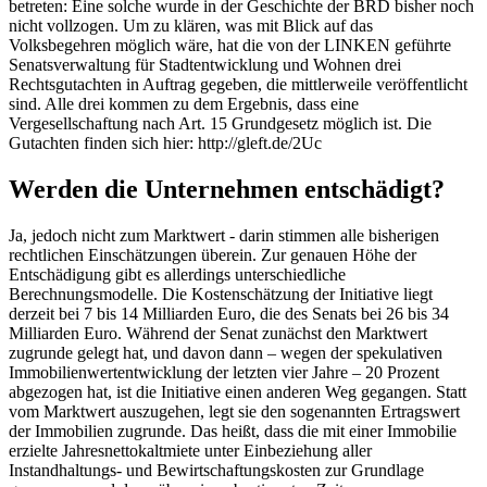
betreten: Eine solche wurde in der Geschichte der BRD bisher noch
nicht vollzogen. Um zu klären, was mit Blick auf das
Volksbegehren möglich wäre, hat die von der LINKEN geführte
Senatsverwaltung für Stadtentwicklung und Wohnen drei
Rechtsgutachten in Auftrag gegeben, die mittlerweile veröffentlicht
sind. Alle drei kommen zu dem Ergebnis, dass eine
Vergesellschaftung nach Art. 15 Grundgesetz möglich ist. Die
Gutachten finden sich hier: http://gleft.de/2Uc
Werden die Unternehmen entschädigt?
Ja, jedoch nicht zum Marktwert - darin stimmen alle bisherigen
rechtlichen Einschätzungen überein. Zur genauen Höhe der
Entschädigung gibt es allerdings unterschiedliche
Berechnungsmodelle. Die Kostenschätzung der Initiative liegt
derzeit bei 7 bis 14 Milliarden Euro, die des Senats bei 26 bis 34
Milliarden Euro. Während der Senat zunächst den Marktwert
zugrunde gelegt hat, und davon dann – wegen der spekulativen
Immobilienwertentwicklung der letzten vier Jahre – 20 Prozent
abgezogen hat, ist die Initiative einen anderen Weg gegangen. Statt
vom Marktwert auszugehen, legt sie den sogenannten Ertragswert
der Immobilien zugrunde. Das heißt, dass die mit einer Immobilie
erzielte Jahresnettokaltmiete unter Einbeziehung aller
Instandhaltungs- und Bewirtschaftungskosten zur Grundlage