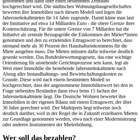
genommen und dann über einen bestimmten Zeitraum
hochgerechnet wird. Die städtischen Wohnungsbaugesellschaften
bewerten ihre Immobilien nach diesem Modell und legen die
Jahresnettokaltmieten für 14 Jahre zugrunde. Damit käme man laut
der Innitiative auf etwa 14 Milliarden Euro - die obere Grenze ihrer
Kostenschätzung. Für die untere Grenze von 7 Millarden hat die
Initiative als zentrale Bezugsgröße die Einkommen der Mieter*innen
genommen und den zu erzielenden Ertragswert so berechnet, dass
niemand mehr als 30 Prozent des Haushaltseinkommens für die
Miete ausgeben muss. Die Mieten müssten dafür teilweise deutlich
gesenkt werden. Das Bundesbewertungsgesetz, das eine wichtige
Orientierung für anstehende Gerichtsprozesse sein kann, legt als
Wert einer Immobilie die bestehende Jahresnettokaltmiete nach
Abzug aller Instandhaltungs- und Bewirtschaftungskosten zu
Grunde. Diese wird nach einem bestimmten Modell so
hochgerechnet, dass der angenommene Immobilienwert bei den in
Frage stehenden Beständen dann etwa beim 15 fachen der
Jahresnettokaltmiete liegt. Die Deutsche Wohnen bewertet ihre
Immobilien in der eigenen Bilanz mit einem Ertragswert, der über
30 Jahre gerechnet wird. Der Marktpreis liegt teilweise noch
deutlich darüber, weil in der Regel die in Zukunft erzielbaren Mieten
zur Grundlage genommen werden, etwa nach einer Modernisierung
oder anderen Instrumenten der Mieterhöhung.
Wer soll das bezahlen?