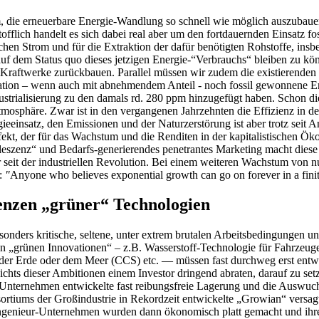
m, die erneuerbare Energie-Wandlung so schnell wie möglich auszubau
flich handelt es sich dabei real aber um den fortdauernden Einsatz f
 Strom und für die Extraktion der dafür benötigten Rohstoffe, insbes
 dem Status quo dieses jetzigen Energie-“Verbrauchs“ bleiben zu können
raftwerke zurückbauen. Parallel müssen wir zudem die existierenden fo
ormation – wenn auch mit abnehmendem Anteil - noch fossil gewonnene
strialisierung zu den damals rd. 280 ppm hinzugefügt haben. Schon die 
mosphäre. Zwar ist in den vergangenen Jahrzehnten die Effizienz in de
nsatz, den Emissionen und der Naturzerstörung ist aber trotz seit An
kt, der für das Wachstum und die Renditen in der kapitalistischen Öko
zenz“ und Bedarfs-generierendes penetrantes Marketing macht diese E
r seit der industriellen Revolution. Bei einem weiteren Wachstum von 
n:
"
Anyone who believes exponential growth can go on forever in a fini
enzen „grüner“ Technologien
onders kritische, seltene, unter extrem brutalen Arbeitsbedingungen u
 „grünen Innovationen“ – z.B. Wasserstoff-Technologie für Fahrzeuge,
Erde oder dem Meer (CCS) etc. — müssen fast durchweg erst entwickel
chts dieser Ambitionen einem Investor dringend abraten, darauf zu setzen
n Unternehmen entwickelte fast reibungsfreie Lagerung und die Auswuch
rtiums der Großindustrie in Rekordzeit entwickelte „Growian“ versagt
en Ingenieur-Unternehmen wurden dann ökonomisch platt gemacht und ihr