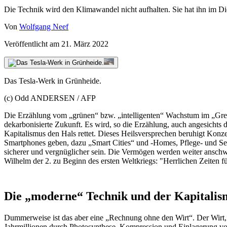
Die Technik wird den Klimawandel nicht aufhalten. Sie hat ihn im Di
Von
Wolfgang Neef
Veröffentlicht am
21. März 2022
Das Tesla-Werk in Grünheide.
(c) Odd ANDERSEN / AFP
Die Erzählung vom „grünen“ bzw. „intelligenten“ Wachstum im „Green 
dekarbonisierte Zukunft. Es wird, so die Erzählung, auch angesichts
Kapitalismus den Hals rettet. Dieses Heilsversprechen beruhigt Kon
Smartphones geben, dazu „Smart Cities“ und -Homes, Pflege- und Sexr
sicherer und vergnüglicher sein. Die Vermögen werden weiter anschw
Wilhelm der 2. zu Beginn des ersten Weltkriegs: "Herrlichen Zeiten 
Die „moderne“ Technik und der Kapitalis
Dummerweise ist das aber eine „Rechnung ohne den Wirt“. Der Wirt, d
Jahrmillionen durch Photosynthese, Kompression und Einlagerung von