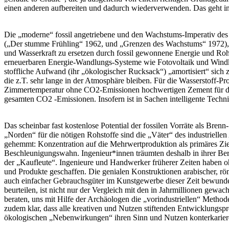
einen anderen aufbereiten und dadurch wiederverwenden. Das geht in 
Die „moderne“ fossil angetriebene und den Wachstums-Imperativ des Ka
(„Der stumme Frühling“ 1962, und „Grenzen des Wachstums“ 1972), au
und Wasserkraft zu ersetzen durch fossil gewonnene Energie und Rohst
erneuerbaren Energie-Wandlungs-Systeme wie Fotovoltaik und Windkra
stoffliche Aufwand (ihr „ökologischer Rucksack“) „amortisiert“ sich 
die z.T. sehr lange in der Atmosphäre bleiben. Für die Wasserstoff-Pr
Zimmertemperatur ohne CO2-Emissionen hochwertigen Zement für die 
gesamten CO2 -Emissionen. Insofern ist in Sachen intelligente Techn
Das scheinbar fast kostenlose Potential der fossilen Vorräte als Brenn
„Norden“ für die nötigen Rohstoffe sind die „Väter“ des industrielle
gehemmt: Konzentration auf die Mehrwertproduktion als primäres Zi
Beschleunigungswahn. Ingenieur*innen träumten deshalb in ihrer Ber
der „Kaufleute“. Ingenieure und Handwerker früherer Zeiten haben ohn
und Produkte geschaffen. Die genialen Konstruktionen arabischer, röm
auch einfacher Gebrauchsgüter im Kunstgewerbe dieser Zeit bewunder
beurteilen, ist nicht nur der Vergleich mit den in Jahrmillionen gew
beraten, uns mit Hilfe der Archäologen die „vorindustriellen“ Meth
zudem klar, dass alle kreativen und Nutzen stiftenden Entwicklungspro
ökologischen „Nebenwirkungen“ ihren Sinn und Nutzen konterkarie