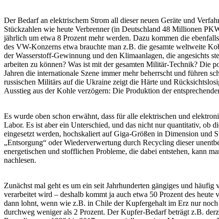
Der Bedarf an elektrischem Strom all dieser neuen Geräte und Verfahr
Stückzahlen wie heute Verbrenner (in Deutschland 48 Millionen PKW)
jährlich um etwa 8 Prozent mehr werden. Dazu kommen die ebenfalls
des VW-Konzerns etwa brauchte man z.B. die gesamte weltweite Kobalt
der Wasserstoff-Gewinnung und den Klimaanlagen, die angesichts ste
arbeiten zu können? Was ist mit der gesamten Militär-Technik? Die p
Jahren die internationale Szene immer mehr beherrscht und führen s
russischen Militärs auf die Ukraine zeigt die Härte und Rücksichtsl
Ausstieg aus der Kohle verzögern: Die Produktion der entsprechende
Es wurde oben schon erwähnt, dass für alle elektrischen und elektro
Labor. Es ist aber ein Unterschied, und das nicht nur quantitativ, o
eingesetzt werden, hochskaliert auf Giga-Größen in Dimension und St
„Entsorgung“ oder Wiederverwertung durch Recycling dieser unentbehr
energetischen und stofflichen Probleme, die dabei entstehen, kann m
nachlesen.
Zunächst mal geht es um ein seit Jahrhunderten gängiges und häufig 
verarbeitet wird – deshalb kommt ja auch etwa 50 Prozent des heute v
dann lohnt, wenn wie z.B. in Chile der Kupfergehalt im Erz nur noch 
durchweg weniger als 2 Prozent. Der Kupfer-Bedarf beträgt z.B. derz