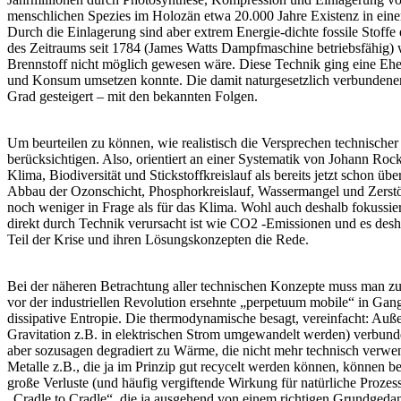
menschlichen Spezies im Holozän etwa 20.000 Jahre Existenz in eine
Durch die Einlagerung sind aber extrem Energie-dichte fossile Stoffe 
des Zeitraums seit 1784 (James Watts Dampfmaschine betriebsfähig) wu
Brennstoff nicht möglich gewesen wäre. Diese Technik ging eine Ehe 
und Konsum umsetzen konnte. Die damit naturgesetzlich verbundenen
Grad gesteigert – mit den bekannten Folgen.
Um beurteilen zu können, wie realistisch die Versprechen technischer
berücksichtigen. Also, orientiert an einer Systematik von Johann Roc
Klima, Biodiversität und Stickstoffkreislauf als bereits jetzt sch
Abbau der Ozonschicht, Phosphorkreislauf, Wassermangel und Zerstö
noch weniger in Frage als für das Klima. Wohl auch deshalb fokussiert
direkt durch Technik verursacht ist wie CO2 -Emissionen und es desha
Teil der Krise und ihren Lösungskonzepten die Rede.
Bei der näheren Betrachtung aller technischen Konzepte muss man zun
vor der industriellen Revolution ersehnte „perpetuum mobile“ in Gan
dissipative Entropie. Die thermodynamische besagt, vereinfacht: Auß
Gravitation z.B. in elektrischen Strom umgewandelt werden) verbunden
aber sozusagen degradiert zu Wärme, die nicht mehr technisch verwend
Metalle z.B., die ja im Prinzip gut recycelt werden können, können b
große Verluste (und häufig vergiftende Wirkung für natürliche Proz
„Cradle to Cradle“, die ja ausgehend von einem richtigen Grundgedank