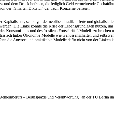
 und dem Druck befreien, die lediglich Geld vermehrende Gschaftlhuber
s von der „Smarten Diktatur“ der Tech-Konzerne befreien.
Kapitalismus, schon gar der neoliberal radikalisierte und globalisierte
den. Die Linke könnte die Krise der Lebensgrundlagen nutzen, um die
s, des Konsumismus und des fossilen „Fortschritts“-Modells zu brechen
 klassisch linker Ökonomie-Modelle wie Genossenschaften und selbstve
Wenn die Antwort und praktikable Modelle dafür nicht von der Linken
ngenieurberufs – Berufspraxis und Verantwortung“ an der TU Berlin 