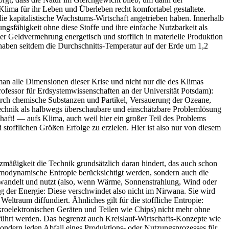
ima für ihr Leben und Überleben recht komfortabel gestaltete.
 die kapitalistische Wachstums-Wirtschaft angetrieben haben. Innerhalb
gsfähigkeit ohne diese Stoffe und ihre einfache Nutzbarkeit als
r Geldvermehrung energetisch und stofflich in materielle Produktion
aben seitdem die Durchschnitts-Temperatur auf der Erde um 1,2
 man alle Dimensionen dieser Krise und nicht nur die des Klimas
rofessor für Erdsystemwissenschaften an der Universität Potsdam):
urch chemische Substanzen und Partikel, Versauerung der Ozeane,
echnik als halbwegs überschaubare und einschätzbare Problemlösung
chaft! — aufs Klima, auch weil hier ein großer Teil des Problems
stofflichen Größen Erfolge zu erzielen. Hier ist also nur von diesem
mäßigkeit die Technik grundsätzlich daran hindert, das auch schon
ermodynamische Entropie berücksichtigt werden, sondern auch die
umwandelt und nutzt (also, wenn Wärme, Sonnenstrahlung, Wind oder
ng der Energie: Diese verschwindet also nicht im Nirwana. Sie wird
ltraum diffundiert. Ähnliches gilt für die stoffliche Entropie:
ikroelektronischen Geräten und Teilen wie Chips) nicht mehr ohne
führt werden. Das begrenzt auch Kreislauf-Wirtschafts-Konzepte wie
sondern jeden Abfall eines Produktions- oder Nutzungsprozesses für