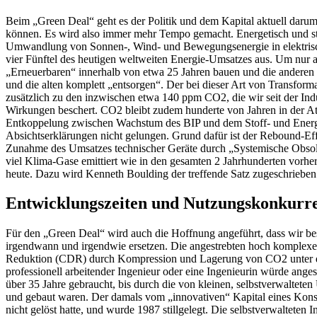
Beim „Green Deal“ geht es der Politik und dem Kapital aktuell daru
können. Es wird also immer mehr Tempo gemacht. Energetisch und stof
Umwandlung von Sonnen-, Wind- und Bewegungsenergie in elektrischen
vier Fünftel des heutigen weltweiten Energie-Umsatzes aus. Um nur auf
„Erneuerbaren“ innerhalb von etwa 25 Jahren bauen und die anderen K
und die alten komplett „entsorgen“. Der bei dieser Art von Transf
zusätzlich zu den inzwischen etwa 140 ppm CO2, die wir seit der Indu
Wirkungen beschert. CO2 bleibt zudem hunderte von Jahren in der At
Entkoppelung zwischen Wachstum des BIP und dem Stoff- und Energieei
Absichtserklärungen nicht gelungen. Grund dafür ist der Rebound-Effe
Zunahme des Umsatzes technischer Geräte durch „Systemische Obsoles
viel Klima-Gase emittiert wie in den gesamten 2 Jahrhunderten vorhe
heute. Dazu wird Kenneth Boulding der treffende Satz zugeschriebe
Entwicklungszeiten und Nutzungskonkurr
Für den „Green Deal“ wird auch die Hoffnung angeführt, dass wir bes
irgendwann und irgendwie ersetzen. Die angestrebten hoch komplexen
Reduktion (CDR) durch Kompression und Lagerung von CO2 unter der 
professionell arbeitender Ingenieur oder eine Ingenieurin würde angesi
über 35 Jahre gebraucht, bis durch die von kleinen, selbstverwaltete
und gebaut waren. Der damals vom „innovativen“ Kapital eines Konso
nicht gelöst hatte, und wurde 1987 stillgelegt. Die selbstverwaltet