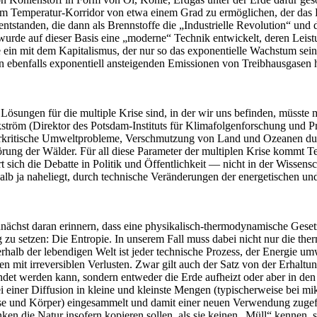
m Temperatur-Korridor von etwa einem Grad zu ermöglichen, der das Kl
entstanden, die dann als Brennstoffe die „Industrielle Revolution“ und
rde auf dieser Basis eine „moderne“ Technik entwickelt, deren Leistun
ein mit dem Kapitalismus, der nur so das exponentielle Wachstum seine
 ebenfalls exponentiell ansteigenden Emissionen von Treibhausgasen h
 Lösungen für die multiple Krise sind, in der wir uns befinden, müsste
kström (Direktor des Potsdam-Instituts für Klimafolgenforschung und P
on überkritische Umweltprobleme, Verschmutzung von Land und Ozeanen d
rung der Wälder. Für all diese Parameter der multiplen Krise kommt T
 sich die Debatte in Politik und Öffentlichkeit — nicht in der Wissens
lb ja naheliegt, durch technische Veränderungen der energetischen und 
ächst daran erinnern, dass eine physikalisch-thermodynamische Gesetz
g zu setzen: Die Entropie. In unserem Fall muss dabei nicht nur die th
erhalb der lebendigen Welt ist jeder technische Prozess, der Energie 
 mit irreversiblen Verlusten. Zwar gilt auch der Satz von der Erhaltu
et werden kann, sondern entweder die Erde aufheizt oder aber in den We
ei einer Diffusion in kleine und kleinste Mengen (typischerweise bei m
esse und Körper) eingesammelt und damit einer neuen Verwendung zuge
en die Natur insofern kopieren sollen, als sie keinen „Müll“ kennen, 