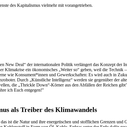
enste des Kapitalismus vielmehr mit vorangetrieben.
New Deal“ der internationalen Politik verlängert das Konzept der Indu
 der Klimakrise ein ökonomisches „Weiter so“ geben, weil die Technik
zerne wie Konsument*innen und Gewerkschaften: Es wird auch in Zukunf
oboter. Durch „Künstliche Intelligenz“ werden sie gegenüber der alten,
ellen, die „Thrickle Down“-Körner aus den Abfällen der Reichen gibt’
führe ich Euch entgegen!"
mus als Treiber des Klimawandels
as ist die Natur und ihre energetischen und stofflichen Grenzen und 
 Kohlenstoff in Form von Öl, Kohle, Erdgas unter der Erde dafür geso