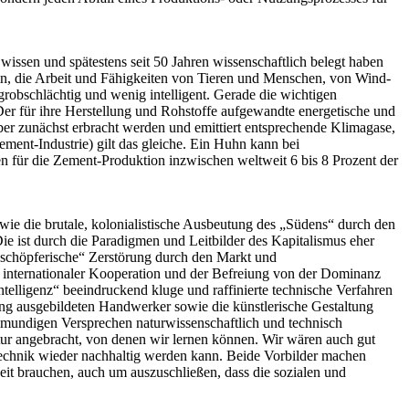
wissen und spätestens seit 50 Jahren wissenschaftlich belegt haben
rin, die Arbeit und Fähigkeiten von Tieren und Menschen, von Wind-
grobschlächtig und wenig intelligent. Gerade die wichtigen
er für ihre Herstellung und Rohstoffe aufgewandte energetische und
aber zunächst erbracht werden und emittiert entsprechende Klimagase,
Zement-Industrie) gilt das gleiche. Ein Huhn kann bei
für die Zement-Produktion inzwischen weltweit 6 bis 8 Prozent der
 sowie die brutale, kolonialistische Ausbeutung des „Südens“ durch den
Die ist durch die Paradigmen und Leitbilder des Kapitalismus eher
„schöpferische“ Zerstörung durch den Markt und
 internationaler Kooperation und der Befreiung von der Dominanz
telligenz“ beeindruckend kluge und raffinierte technische Verfahren
lang ausgebildeten Handwerker sowie die künstlerische Gestaltung
lmundigen Versprechen naturwissenschaftlich und technisch
atur angebracht, von denen wir lernen können. Wir wären auch gut
Technik wieder nachhaltig werden kann. Beide Vorbilder machen
 Zeit brauchen, auch um auszuschließen, dass die sozialen und