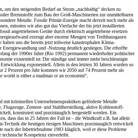
en, um den steigenden Bedarf an Strom „nachhaltig“ decken zu
ossiler Brennstoffe zum Bau der Groß-Maschinerien zur unmittelbaren
ondere Metalle. Fossile Primär-Energie macht derzeit noch mehr als
, müssten wir also gut das Vierfache der bis jetzt installierten
ssil angetriebenen Geräte durch elektrisch angetriebene ersetzen
 Energieaufwand erzeugt aber enorme Mengen von Treibhausgasen
haben uns die bereits jetzt teilweise katastrophalen Klima-
r Energiewandlung und -Nutzung deutlich gestiegen. Die erhoffte
fang der 1990er Jahre (Rio 1992) permanent wiederholter politischer
nomie existentiell ist: Die ständige und immer mehr beschleunigte
ntwicklung exponentiell. Allein in den letzten 30 Jahren wurden so
nur 2 Prozent pro Jahr kommen wir 2050 auf 74 Prozent mehr als
te world is either a madman or an economist“.
nd mit kriminellen Unternehmenspraktiken geförderte Metalle
 Flugzeuge, Zement- und Stahlherstellung, aktive Kohlenstoff-
t, konstruiert und praxistauglich hergestellt werden. Ein
, dass das in 25 Jahren der Fall ist – die Windkraft z.B. hat allein
t-Technik die heutigen riesigen Maschinen praxistauglich entwickelt
e nach der Inbetriebnahme 1983 kläglich, weil er diese Probleme
e technische Kompetenz einverleibt.