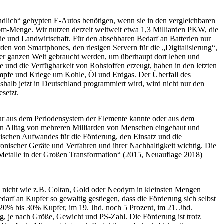
undlich“ gehypten E-Autos benötigen, wenn sie in den vergleichbaren
om-Menge. Wir nutzen derzeit weltweit etwa 1,3 Milliarden PKW, die
e und Landwirtschaft. Für den absehbaren Bedarf an Batterien nur
en von Smartphones, den riesigen Servern für die „Digitalisierung“,
der ganzen Welt gebraucht werden, um überhaupt dort leben und
 und die Verfügbarkeit von Rohstoffen erzeugt, haben in den letzten
ämpfe und Kriege um Kohle, Öl und Erdgas. Der Überfall des
halb jetzt in Deutschland programmiert wird, wird nicht nur den
setzt.
 nur aus dem Periodensystem der Elemente kannte oder aus dem
r den Alltag von mehreren Milliarden von Menschen eingebaut und
nischen Aufwandes für die Förderung, den Einsatz und die
onischer Geräte und Verfahren und ihrer Nachhaltigkeit wichtig. Die
e Metalle in der Großen Transformation“ (2015, Neuauflage 2018)
 es nicht wie z.B. Coltan, Gold oder Neodym in kleinsten Mengen
arf an Kupfer so gewaltig gestiegen, dass die Förderung sich selbst
z 20% bis 30% Kupfer, im 19. Jhd. noch 5 Prozent, im 21. Jhd.
kg, je nach Größe, Gewicht und PS-Zahl. Die Förderung ist trotz