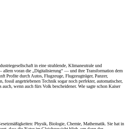
striegesellschaft in eine strahlende, Klimaneutrale und
 — allem voran die „Digitalisierung“ — und ihre Transformation dem
t Profite durch Autos, Flugzeuge, Flugzeugträger, Panzer,
 fossil angetriebenen Technik sogar noch perfekter, automatischer,
s auch, wenn auch fürs Volk bescheidener. Wie sagte schon Kaiser
Gesetzmäßigkeiten: Physik, Biologie, Chemie, Mathematik. Sie hat in
rgt, dass die Natur im Gleichgewicht blieb, um dann der