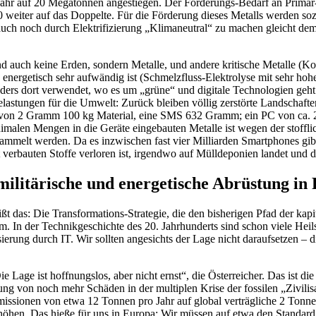
ahr auf 20 Megatonnen angestiegen. Der Förderungs-Bedarf an Primär-K
weiter auf das Doppelte. Für die Förderung dieses Metalls werden soz
 auch noch durch Elektrifizierung „Klimaneutral“ zu machen gleicht d
und auch keine Erden, sondern Metalle, und andere kritische Metalle (K
energetisch sehr aufwändig ist (Schmelzfluss-Elektrolyse mit sehr ho
nders dort verwendet, wo es um „grüne“ und digitale Technologien geh
stungen für die Umwelt: Zurück bleiben völlig zerstörte Landschaften.
von 2 Gramm 100 kg Material, eine SMS 632 Gramm; ein PC von ca. 2 
nimalen Mengen in die Geräte eingebauten Metalle ist wegen der stoff
ammelt werden. Da es inzwischen fast vier Milliarden Smartphones gibt,
ort verbauten Stoffe verloren ist, irgendwo auf Mülldeponien landet un
 militärische und energetische Abrüstung 
ßt das: Die Transformations-Strategie, die den bisherigen Pfad der kapi
roblem. In der Technikgeschichte des 20. Jahrhunderts sind schon viele 
ierung durch IT. Wir sollten angesichts der Lage nicht daraufsetzen – d
e Lage ist hoffnungslos, aber nicht ernst“, die Österreicher. Das ist d
ng von noch mehr Schäden in der multiplen Krise der fossilen „Zivilis
ssionen von etwa 12 Tonnen pro Jahr auf global verträgliche 2 Tonnen
rhöhen. Das hieße für uns in Europa: Wir müssen auf etwa den Standar