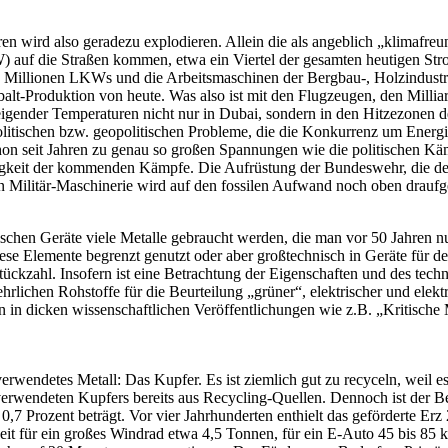
en wird also geradezu explodieren. Allein die als angeblich „klimafre
 auf die Straßen kommen, etwa ein Viertel der gesamten heutigen Str
 Millionen LKWs und die Arbeitsmaschinen der Bergbau-, Holzindustri
-Produktion von heute. Was also ist mit den Flugzeugen, den Milliard
igender Temperaturen nicht nur in Dubai, sondern in den Hitzezonen 
olitischen bzw. geopolitischen Probleme, die die Konkurrenz um Energie
chon seit Jahren zu genau so großen Spannungen wie die politischen K
osigkeit der kommenden Kämpfe. Die Aufrüstung der Bundeswehr, die des
n Militär-Maschinerie wird auf den fossilen Aufwand noch oben draufge
nischen Geräte viele Metalle gebraucht werden, die man vor 50 Jahren
b diese Elemente begrenzt genutzt oder aber großtechnisch in Geräte fü
ückzahl. Insofern ist eine Betrachtung der Eigenschaften und des tech
lichen Rohstoffe für die Beurteilung „grüner“, elektrischer und elektr
an in dicken wissenschaftlichen Veröffentlichungen wie z.B. „Kritisch
verwendetes Metall: Das Kupfer. Es ist ziemlich gut zu recyceln, weil
erwendeten Kupfers bereits aus Recycling-Quellen. Dennoch ist der Bed
0,7 Prozent beträgt. Vor vier Jahrhunderten enthielt das geförderte Er
eit für ein großes Windrad etwa 4,5 Tonnen, für ein E-Auto 45 bis 85 