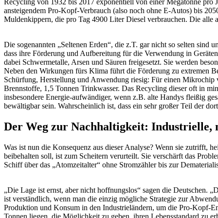
Recycling von 1932 bis 2017 exponentiell von einer Megatonne pro J
ansteigendem Pro-Kopf-Verbrauch (also noch ohne E-Autos) bis 2050 
Muldenkippern, die pro Tag 4900 Liter Diesel verbrauchen. Die alle
Die sogenannten „Seltenen Erden“, die z.T. gar nicht so selten sind 
dass ihre Förderung und Aufbereitung für die Verwendung in Geräten 
dabei Schwermetalle, Arsen und Säuren freigesetzt. Sie werden beso
Neben den Wirkungen fürs Klima führt die Förderung zu extremen Bela
Schürfung, Herstellung und Anwendung riesig: Für einen Mikrochip 
Brennstoffe, 1,5 Tonnen Trinkwasser. Das Recycling dieser oft in mi
insbesondere Energie-aufwändiger, wenn z.B. alte Handys fleißig ges
bewältigbar sein. Wahrscheinlich ist, dass ein sehr großer Teil der d
Der Weg zur Nachhaltigkeit: Industrielle,
Was ist nun die Konsequenz aus dieser Analyse? Wenn sie zutrifft, hei
beibehalten soll, ist zum Scheitern verurteilt. Sie verschärft das P
Schiff über das „Atomzeitalter“ ohne Stromzähler bis zur Dematerialis
„Die Lage ist ernst, aber nicht hoffnungslos“ sagen die Deutschen. „Di
ist verständlich, wenn man die einzig mögliche Strategie zur Abwendu
Produktion und Konsum in den Industrieländern, um die Pro-Kopf-Emi
Tonnen liegen, die Möglichkeit zu geben, ihren Lebensstandard zu e