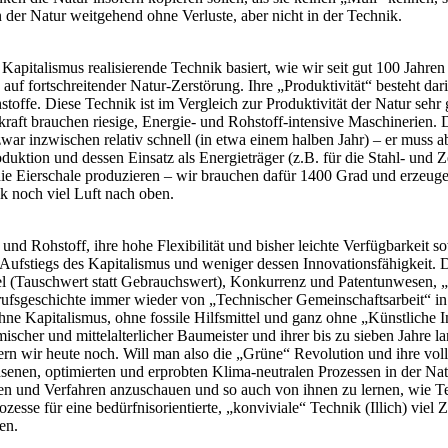
der Natur weitgehend ohne Verluste, aber nicht in der Technik.
pitalismus realisierende Technik basiert, wie wir seit gut 100 Jahren 
f fortschreitender Natur-Zerstörung. Ihre „Produktivität“ besteht da
offe. Diese Technik ist im Vergleich zur Produktivität der Natur sehr 
ft brauchen riesige, Energie- und Rohstoff-intensive Maschinerien. D
zwar inzwischen relativ schnell (in etwa einem halben Jahr) – er muss 
oduktion und dessen Einsatz als Energieträger (z.B. für die Stahl- und 
Eierschale produzieren – wir brauchen dafür 1400 Grad und erzeugen 
ik noch viel Luft nach oben.
- und Rohstoff, ihre hohe Flexibilität und bisher leichte Verfügbarkeit
n Aufstiegs des Kapitalismus und weniger dessen Innovationsfähigkeit. 
el (Tauschwert statt Gebrauchswert), Konkurrenz und Patentunwesen, 
ufsgeschichte immer wieder von „Technischer Gemeinschaftsarbeit“ in
e Kapitalismus, ohne fossile Hilfsmittel und ganz ohne „Künstliche In
ischer und mittelalterlicher Baumeister und ihrer bis zu sieben Jahre 
n wir heute noch. Will man also die „Grüne“ Revolution und ihre vol
achsenen, optimierten und erprobten Klima-neutralen Prozessen in der N
oden und Verfahren anzuschauen und so auch von ihnen zu lernen, wie 
zesse für eine bedürfnisorientierte, „konviviale“ Technik (Illich) viel
ren.