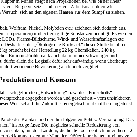
upfer in Minen steigt nach Projektionen bei wie bisher linear
usagen Berge versetzt – mit riesigen Arbeitsmaschinen wie
em Versuch, sich an den eigenen Haaren aus dem Sumpf zu ziehen.
obalt, Wolfram, Nickel, Molybdän etc.) zeichnen sich dadurch aus,
hen Temperaturen) und extrem giftige Substanzen benötigt. Es werden
t: LCDs, Plasma-Bildschirme, Wind- und Wasserkraftanlagen etc.
 Deshalb ist der „Ökologische Rucksack“ dieser Stoffe bei ihrer
kg braucht bei der Herstellung 22 kg Chemikalien, 240 kg
lichen Entropie-Problematik auch dann immer schwieriger und
 dürfte allein die Logistik dafür sehr aufwändig, wenn überhaupt
d die dort wohnende Bevölkerung auch noch vergiftet.
in Produktion und Konsum
talistisch geformten „Entwicklung“ bzw. des „Fortschritts“
Heilsversprechen abgegeben worden und gescheitert – vom unsinkbaren
ieser Wechsel auf die Zukunft ist energetisch und stofflich ungedeckt.
ie Parole des Kapitals und der ihm folgenden Politik: Verdrängung. Das
ation“ ins Auge fasst: Die möglichst schnelle Reduzierung von
 zu senken, um den Ländern, die heute noch deutlich unter diesen 2
d zurückkommen, den wir Mitte der 1960er Jahre hatten, und uns von