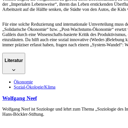
der „Imperialen Lebensweise“, ihrem das Leben erstickenden Überfluss
Arbeitszeit auf die Hälfte senken, die Städte von den Autos, die Kid
Für eine solche Reduzierung und internationale Umverteilung muss der 
„Solidarische Ökonomie“ bzw. „Post-Wachstums-Ökonomie“ ersetzt wer
Galileis durch eine Wissenschafts-basierte Kritik des Produktivismu
einzuläuten. Da hilft auch eine sozial innovative (Wieder-)Belebung
immer präziser erfasst haben, fragen nach einem „System-Wandel“: 
Literatur
Ökonomie
Sozial-Ökologie/Klima
Wolfgang Neef
Wolfgang Neef ist Soziologe und lehrt zum Thema „Soziologie des I
Hans-Böckler-Stiftung.