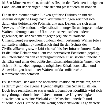
bloßen Mittel zu werden, um sich selbst, in den Debatten im eigenen
Land, als auf der richtigen Seite stehend präsentieren zu können.
Die in der internationalen Linken geführte Diskussion um die
überaus dringliche Frage nach Waffenlieferungen zeichnet sich
durch eine tiefgreifende Polarisierung aus. Denen, die sich unter
Verweis auf die nationale »Selbstbestimmung« für uneingeschränkte
Waffenlieferungen an die Ukraine einsetzen, stehen andere
gegenüber, die sich vehement gegen jegliche militärische
Unterstützung aussprechen, obgleich doch bestimmte Waffen (etwa
zur Luftverteidigung) unerlässlich sind für den Schutz der
Zivilbevölkerung sowie kritischer städtischer Infrastrukturen. Dabei
ist die linke Debatte vor allem von normativen Positionen geprägt,
im Unterschied zu den eher pragmatischen Diskussionen innerhalb
der Elite und unter den politischen Entscheidungsträger*innen, die
sich mit Einsatzbedingungen, möglichen Eskalationsrisiken und
Auswirkungen bestimmter Waffen auf das militärische
Kräfteverhältnis befassen.
Es ist einfach, sich auf eine normative Position zu versteifen, wenn
es darum geht, die eigene Tugendhaftigkeit zur Schau zu stellen.
Doch jede realistisch zu erwartende Lösung des Konflikts wird sich
notgedrungen durch eine inhärente normative Ungerechtigkeit
auszeichnen, was eine Vielzahl von Menschen innerhalb und
außerhalb der Ukraine in eine wenig beneidenswerte Lage versetzt.