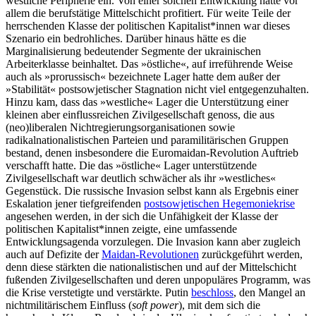
westliche Peripherie ein. Von einer solchen Entwicklung hätte vor
allem die berufstätige Mittelschicht profitiert. Für weite Teile der
herrschenden Klasse der politischen Kapitalist*innen war dieses
Szenario ein bedrohliches. Darüber hinaus hätte es die
Marginalisierung bedeutender Segmente der ukrainischen
Arbeiterklasse beinhaltet. Das »östliche«, auf irreführende Weise
auch als »prorussisch« bezeichnete Lager hatte dem außer der
»Stabilität« postsowjetischer Stagnation nicht viel entgegenzuhalten.
Hinzu kam, dass das »westliche« Lager die Unterstützung einer
kleinen aber einflussreichen Zivilgesellschaft genoss, die aus
(neo)liberalen Nichtregierungsorganisationen sowie
radikalnationalistischen Parteien und paramilitärischen Gruppen
bestand, denen insbesondere die Euromaidan-Revolution Auftrieb
verschafft hatte. Die das »östliche« Lager unterstützende
Zivilgesellschaft war deutlich schwächer als ihr »westliches«
Gegenstück. Die russische Invasion selbst kann als Ergebnis einer
Eskalation jener tiefgreifenden
postsowjetischen Hegemoniekrise
angesehen werden, in der sich die Unfähigkeit der Klasse der
politischen Kapitalist*innen zeigte, eine umfassende
Entwicklungsagenda vorzulegen. Die Invasion kann aber zugleich
auch auf Defizite der
Maidan-Revolutionen
zurückgeführt werden,
denn diese stärkten die nationalistischen und auf der Mittelschicht
fußenden Zivilgesellschaften und deren unpopuläres Programm, was
die Krise verstetigte und verstärkte. Putin
beschloss
, den Mangel an
nichtmilitärischem Einfluss (
soft power
), mit dem sich die