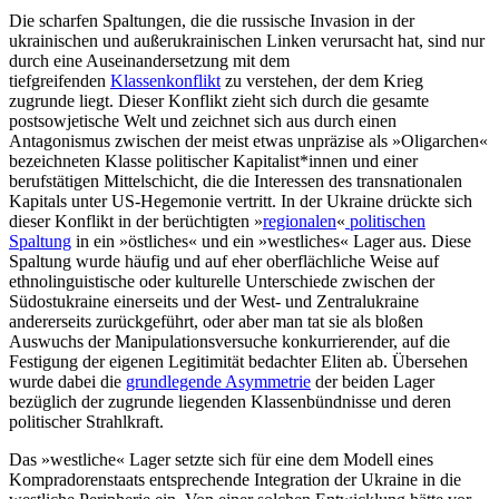
Die scharfen Spaltungen, die die russische Invasion in der
ukrainischen und außerukrainischen Linken verursacht hat, sind nur
durch eine Auseinandersetzung mit dem
tiefgreifenden
Klassenkonflikt
zu verstehen, der dem Krieg
zugrunde liegt. Dieser Konflikt zieht sich durch die gesamte
postsowjetische Welt und zeichnet sich aus durch einen
Antagonismus zwischen der meist etwas unpräzise als »Oligarchen«
bezeichneten Klasse politischer Kapitalist*innen und einer
berufstätigen Mittelschicht, die die Interessen des transnationalen
Kapitals unter US-Hegemonie vertritt. In der Ukraine drückte sich
dieser Konflikt in der berüchtigten »
regionalen
«
politischen
Spaltung
in ein »östliches« und ein »westliches« Lager aus. Diese
Spaltung wurde häufig und auf eher oberflächliche Weise auf
ethnolinguistische oder kulturelle Unterschiede zwischen der
Südostukraine einerseits und der West- und Zentralukraine
andererseits zurückgeführt, oder aber man tat sie als bloßen
Auswuchs der Manipulationsversuche konkurrierender, auf die
Festigung der eigenen Legitimität bedachter Eliten ab. Übersehen
wurde dabei die
grundlegende Asymmetrie
der beiden Lager
bezüglich der zugrunde liegenden Klassenbündnisse und deren
politischer Strahlkraft.
Das »westliche« Lager setzte sich für eine dem Modell eines
Kompradorenstaats entsprechende Integration der Ukraine in die