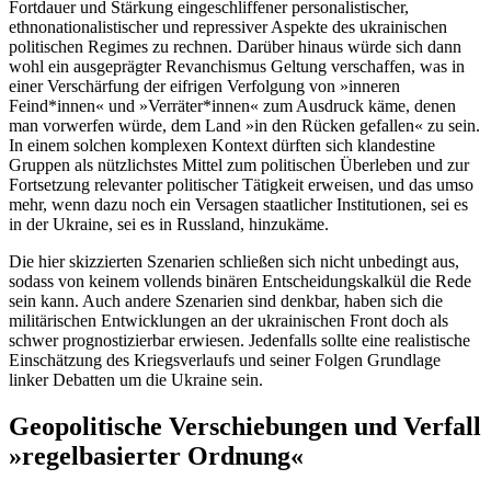
Fortdauer und Stärkung eingeschliffener personalistischer,
ethnonationalistischer und repressiver Aspekte des ukrainischen
politischen Regimes zu rechnen. Darüber hinaus würde sich dann
wohl ein ausgeprägter Revanchismus Geltung verschaffen, was in
einer Verschärfung der eifrigen Verfolgung von »inneren
Feind*innen« und »Verräter*innen« zum Ausdruck käme, denen
man vorwerfen würde, dem Land »in den Rücken gefallen« zu sein.
In einem solchen komplexen Kontext dürften sich klandestine
Gruppen als nützlichstes Mittel zum politischen Überleben und zur
Fortsetzung relevanter politischer Tätigkeit erweisen, und das umso
mehr, wenn dazu noch ein Versagen staatlicher Institutionen, sei es
in der Ukraine, sei es in Russland, hinzukäme.
Die hier skizzierten Szenarien schließen sich nicht unbedingt aus,
sodass von keinem vollends binären Entscheidungskalkül die Rede
sein kann. Auch andere Szenarien sind denkbar, haben sich die
militärischen Entwicklungen an der ukrainischen Front doch als
schwer prognostizierbar erwiesen. Jedenfalls sollte eine realistische
Einschätzung des Kriegsverlaufs und seiner Folgen Grundlage
linker Debatten um die Ukraine sein.
Geopolitische Verschiebungen und Verfall
»regelbasierter Ordnung«