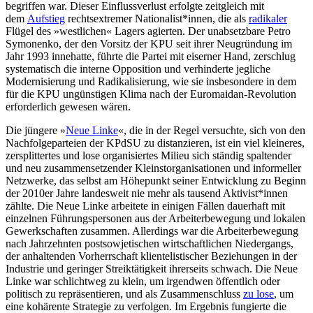
begriffen war. Dieser Einflussverlust erfolgte zeitgleich mit
dem
Aufstieg
rechtsextremer Nationalist*innen, die als
radikaler
Flügel des »westlichen« Lagers agierten. Der unabsetzbare Petro
Symonenko, der den Vorsitz der KPU seit ihrer Neugründung im
Jahr 1993 innehatte, führte die Partei mit eiserner Hand, zerschlug
systematisch die interne Opposition und verhinderte jegliche
Modernisierung und Radikalisierung, wie sie insbesondere in dem
für die KPU ungünstigen Klima nach der Euromaidan-Revolution
erforderlich gewesen wären.
Die jüngere »
Neue Linke
«, die in der Regel versuchte, sich von den
Nachfolgeparteien der KPdSU zu distanzieren, ist ein viel kleineres,
zersplittertes und lose organisiertes Milieu sich ständig spaltender
und neu zusammensetzender Kleinstorganisationen und informeller
Netzwerke, das selbst am Höhepunkt seiner Entwicklung zu Beginn
der 2010er Jahre landesweit nie mehr als tausend Aktivist*innen
zählte. Die Neue Linke arbeitete in einigen Fällen dauerhaft mit
einzelnen Führungspersonen aus der Arbeiterbewegung und lokalen
Gewerkschaften zusammen. Allerdings war die Arbeiterbewegung
nach Jahrzehnten postsowjetischen wirtschaftlichen Niedergangs,
der anhaltenden Vorherrschaft klientelistischer Beziehungen in der
Industrie und geringer Streiktätigkeit ihrerseits schwach. Die Neue
Linke war schlichtweg zu klein, um irgendwen öffentlich oder
politisch zu repräsentieren, und als Zusammenschluss
zu lose
, um
eine kohärente Strategie zu verfolgen. Im Ergebnis fungierte die