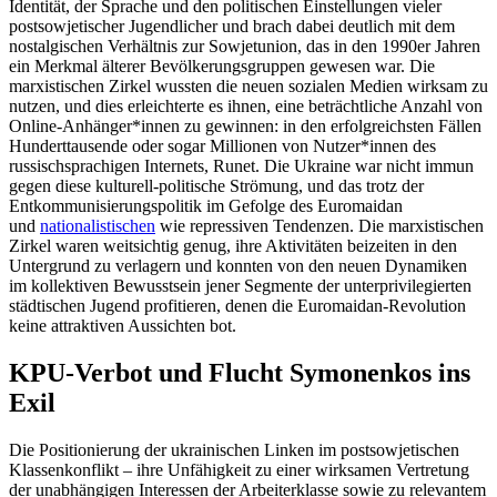
Identität, der Sprache und den politischen Einstellungen vieler
postsowjetischer Jugendlicher und brach dabei deutlich mit dem
nostalgischen Verhältnis zur Sowjetunion, das in den 1990er Jahren
ein Merkmal älterer Bevölkerungsgruppen gewesen war. Die
marxistischen Zirkel wussten die neuen sozialen Medien wirksam zu
nutzen, und dies erleichterte es ihnen, eine beträchtliche Anzahl von
Online-Anhänger*innen zu gewinnen: in den erfolgreichsten Fällen
Hunderttausende oder sogar Millionen von Nutzer*innen des
russischsprachigen Internets, Runet. Die Ukraine war nicht immun
gegen diese kulturell-politische Strömung, und das trotz der
Entkommunisierungspolitik im Gefolge des Euromaidan
und
nationalistischen
wie repressiven Tendenzen. Die marxistischen
Zirkel waren weitsichtig genug, ihre Aktivitäten beizeiten in den
Untergrund zu verlagern und konnten von den neuen Dynamiken
im kollektiven Bewusstsein jener Segmente der unterprivilegierten
städtischen Jugend profitieren, denen die Euromaidan-Revolution
keine attraktiven Aussichten bot.
KPU-Verbot und Flucht Symonenkos ins
Exil
Die Positionierung der ukrainischen Linken im postsowjetischen
Klassenkonflikt – ihre Unfähigkeit zu einer wirksamen Vertretung
der unabhängigen Interessen der Arbeiterklasse sowie zu relevantem