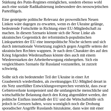
Stärkung des Putin-Regimes ermöglichen, sondern ebenso wohl
auch eine soziale Radikalisierung insbesondere des neosowjetischen
Parteiflügels.
Eine gesteigerte politische Relevanz der prowestlichen Neuen
Linken wäre dagegen zu erwarten, wenn es der Ukraine gelänge,
bedeutende Fortschritte in Richtung einer EU-Mitgliedschaft zu
machen. In diesem Szenario könnte sich die Neue Linke als
ukrainisches Gegenstück der reformistisch-populistischen
Linksparteien der EU eine innenpolitische Nische sichern und sich
durch internationale Vernetzung zugleich gegen Angriffe seitens der
ukrainischen Rechten wappnen. Je nach dem Charakter des auf den
Krieg folgenden Wiederaufbaus könnte dies auch mit einem
Wiedererstarken der Arbeiterbewegung einhergehen. Sich ein
vergleichbares Szenario für Russland vorzustellen, ist zurzeit
schwierig.
Sollte sich ein bedeutender Teil der Ukraine in einer Art
Graubereich wiederfinden, als zweitrangiges EU-Mitglied derart in
ein Netz unerfüllter Entwicklungsversprechen verstrickt, dass zwar
Gebietsverluste kompensiert und die umfangreiche menschliche und
wirtschaftliche Belastung durch den Krieg abgemildert werden, der
politische Einfluss innerhalb der EU und die Wirtschaftshilfe sich
jedoch in Grenzen halten, wozu womöglich noch die Drohung
sporadischer Angriffe Russlands hinzukäme, dann wäre mit einer