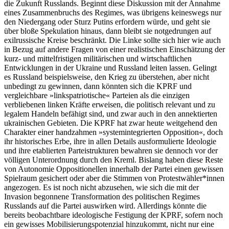
die Zukunft Russlands. Beginnt diese Diskussion mit der Annahme
eines Zusammenbruchs des Regimes, was übrigens keineswegs nur
den Niedergang oder Sturz Putins erfordern würde, und geht sie
über bloße Spekulation hinaus, dann bleibt sie notgedrungen auf
exilrussische Kreise beschränkt. Die Linke sollte sich hier wie auch
in Bezug auf andere Fragen von einer realistischen Einschätzung der
kurz- und mittelfristigen militärischen und wirtschaftlichen
Entwicklungen in der Ukraine und Russland leiten lassen. Gelingt
es Russland beispielsweise, den Krieg zu überstehen, aber nicht
unbedingt zu gewinnen, dann könnten sich die KPRF und
vergleichbare »linkspatriotische« Parteien als die einzigen
verbliebenen linken Kräfte erweisen, die politisch relevant und zu
legalem Handeln befähigt sind, und zwar auch in den annektierten
ukrainischen Gebieten. Die KPRF hat zwar heute weitgehend den
Charakter einer handzahmen »systemintegrierten Opposition«, doch
ihr historisches Erbe, ihre in allen Details ausformulierte Ideologie
und ihre etablierten Parteistrukturen bewahren sie dennoch vor der
völligen Unterordnung durch den Kreml. Bislang haben diese Reste
von Autonomie Oppositionellen innerhalb der Partei einen gewissen
Spielraum gesichert oder aber die Stimmen von Protestwähler*innen
angezogen. Es ist noch nicht abzusehen, wie sich die mit der
Invasion begonnene Transformation des politischen Regimes
Russlands auf die Partei auswirken wird. Allerdings könnte die
bereits beobachtbare ideologische Festigung der KPRF, sofern noch
ein gewisses Mobilisierungspotenzial hinzukommt, nicht nur eine