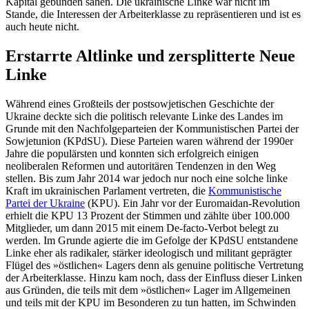
Kapital gebunden sahen. Die ukrainische Linke war nicht im
Stande, die Interessen der Arbeiterklasse zu repräsentieren und ist es
auch heute nicht.
Erstarrte Altlinke und zersplitterte Neue
Linke
Während eines Großteils der postsowjetischen Geschichte der
Ukraine deckte sich die politisch relevante Linke des Landes im
Grunde mit den Nachfolgeparteien der Kommunistischen Partei der
Sowjetunion (KPdSU). Diese Parteien waren während der 1990er
Jahre die populärsten und konnten sich erfolgreich einigen
neoliberalen Reformen und autoritären Tendenzen in den Weg
stellen. Bis zum Jahr 2014 war jedoch nur noch eine solche linke
Kraft im ukrainischen Parlament vertreten, die
Kommunistische
Partei der Ukraine
(KPU). Ein Jahr vor der Euromaidan-Revolution
erhielt die KPU 13 Prozent der Stimmen und zählte über 100.000
Mitglieder, um dann 2015 mit einem De-facto-Verbot belegt zu
werden. Im Grunde agierte die im Gefolge der KPdSU entstandene
Linke eher als radikaler, stärker ideologisch und militant geprägter
Flügel des »östlichen« Lagers denn als genuine politische Vertretung
der Arbeiterklasse. Hinzu kam noch, dass der Einfluss dieser Linken
aus Gründen, die teils mit dem »östlichen« Lager im Allgemeinen
und teils mit der KPU im Besonderen zu tun hatten, im Schwinden