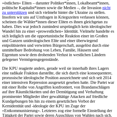
»östlichen« Eliten – darunter Politiker*innen, Lokalbeamt*innen,
politische Kapitalist*innen sowie die Medien –, die Invasion
nicht
zu unterstützen
und sich vielmehr hinter die Ukraine zu stellen.
Insofern wir uns auf Umfragen in Kriegszeiten verlassen können,
scheinen die Wähler*innen dieser Eliten es ihnen gleichgetan zu
haben. Dies war jedoch zumindest ursprünglich kein ideologischer
Wandel hin zu einer »prowestlichen« Identität. Vielmehr handelte es
sich lediglich um die opportunistische Reaktion einer im Großen
und Ganzen unideologischen Elite und einer überwiegend
entpolitisierten und verwirrten Bürgerschaft, ausgelöst durch eine
unmittelbare Bedrohung von Leben, Familie, Häusern und
Eigentum sowie dem drohenden Verlust in westlichen Ländern
gelegener Vermögensgegenstände.
Die KPU reagierte anders, gerade weil sie innerhalb ihres Lagers
eine radikale Fraktion darstellte, die sich durch eine konsequentere,
prorussische ideologische Position auszeichnete und sich seit 2014
einer intensiven Repression ausgesetzt gesehen hatte. Die Partei war
mit einer Reihe von Angriffen konfrontiert, von Brandanschlägen
auf ihre Räumlichkeiten und der Demütigung und Verhaftung
prominenter Mitglieder über gewalttätige Attacken auf friedliche
Kundgebungen bis hin zu einem gesetzlichen Verbot der
Kernidentität und -ideologie der KPU im Zuge der
»Entkommunisierung«. Letzteres zog eine formelle Einstellung der
Tätigkeit der Partei sowie deren Ausschluss von Wahlen nach sich.