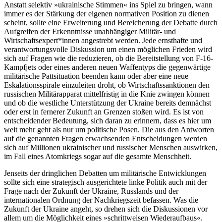
Anstatt selektiv »ukrainische Stimmen« ins Spiel zu bringen, wann
immer es der Stärkung der eigenen normativen Position zu dienen
scheint, sollte eine Erweiterung und Bereicherung der Debatte durch
Aufgreifen der Erkenntnisse unabhängiger Militär- und
Wirtschaftsexpert*innen angestrebt werden. Jede ernsthafte und
verantwortungsvolle Diskussion um einen möglichen Frieden wird
sich auf Fragen wie die reduzieren, ob die Bereitstellung von F-16-
Kampfjets oder eines anderen neuen Waffentyps die gegenwärtige
militärische Pattsituation beenden kann oder aber eine neue
Eskalationsspirale einzuleiten droht, ob Wirtschaftssanktionen den
russischen Militärapparat mittelfristig in die Knie zwingen können
und ob die westliche Unterstützung der Ukraine bereits demnächst
oder erst in fernerer Zukunft an Grenzen stoßen wird. Es ist von
entscheidender Bedeutung, sich daran zu erinnern, dass es hier um
weit mehr geht als nur um politische Posen. Die aus den Antworten
auf die genannten Fragen erwachsenden Entscheidungen werden
sich auf Millionen ukrainischer und russischer Menschen auswirken,
im Fall eines Atomkriegs sogar auf die gesamte Menschheit.
Jenseits der dringlichen Debatten um militärische Entwicklungen
sollte sich eine strategisch ausgerichtete linke Politik auch mit der
Frage nach der Zukunft der Ukraine, Russlands und der
internationalen Ordnung der Nachkriegszeit befassen. Was die
Zukunft der Ukraine angeht, so drehen sich die Diskussionen vor
allem um die Möglichkeit eines »schrittweisen Wiederaufbaus«.