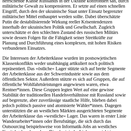
herrschende Klasse Russlands in der Ukraine konfrontiert sah, durch
militärische Gewalt zu kompensieren. Er setzte auf einen schnellen
Eingriff, durch den der ukrainische Staat unter Einsatz begrenzter
militärischer Mittel enthauptet werden sollte. Dabei überschätzte
Putin die destabilisierende Wirkung reeller Krisentendenzen
innerhalb der ukrainischen Politik und Gesellschaft. Zugleich
unterschätzte er den schlechten Zustand des russischen Militärs
sowie dessen Folgen für die Fähigkeit seiner Streitkräfte zur
Planung und Durchführung eines komplexen, mit hohen Risiken
verbundenen Einsatzes.
Die Interessen der Arbeiterklasse wurden im postsowjetischen
Klassenkonflikts weder unabhängig artikuliert noch politisch
repräsentiert. Das »östliche« Lager stützte sich auf breite Segmente
der Arbeiterklasse aus der Schwerindustrie sowie aus dem
öffentlichen Sektor. Außerdem stützte es sich auf Gruppen, die auf
öffentliche Wohlfahrtsleistungen angewiesen waren, etwa
Rentner*innen. Diese Gruppen legten Wert auf eine gewisse
Stabilität der traditionellen Handelsverhältnisse mit Russland sowie
auf begrenzte, aber zuverlässige staatliche Hilfe, blieben dabei
jedoch politisch passive und atomisierte Wähler*innen. Dagegen
unterstützten die an westlichen Märkten ausgerichteten Segmente
der Arbeiterklasse das »westliche« Lager. Das waren in erster Linie
Wanderarbeiter*innen oder Berufstätige, die sich durch das
Outsourcing beispielsweise von Informatik-Jobs an westliches