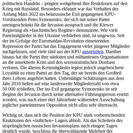
politischen Handeln – prägten weitgehend ihre Reaktionen auf den
Krieg mit Russland. Besonders eklatant war das Verhalten des
Anfang März 2022 ins belarussische Exil gegangenen KPU-
Vorsitzenden Petro Symonenko, der sich mit seiner Partei
uneingeschränkt für die Invasion aussprach und die Kiewer
Regierung als »faschistisches Regime« denunzierte. Wie viele
Parteimitglieder in der Ukraine verblieben sind, ist ungewiss. Seit
der im Gefolge der Euromaidan-Revolution einsetzenden
Repression der Partei hat das Engagement vieler jüngerer Mitglieder
nachgelassen, und viele sind aus der KPU
ausgetreten
. Darüber
hinaus hat die Partei ihre stärksten und militantesten Organisationen
an die annektierte Krim und den sezessionistischen Donbass
verloren. Die älteren Kernmitglieder legten jedoch ungebrochene
Loyalität zu einer Partei an den Tag, der sie bereits den Großteil
ihres Lebens angehört hatten. Unbestätigte Schätzungen aus dem
Jahr 2016 ließen auf eine landesweite Mitgliederzahl von etwa
50 000 schließen. Der ins Exil gegangene Symonenko ist seit
Beginn der Invasion durch keine alternative Führungsperson ersetzt
worden, was nach einer drei Jahrzehnte währenden Ausschaltung
jeglicher parteiinternen Opposition nicht allzu sehr überrascht.
Wichtig ist, dass sich die Position der KPU stark vorherrschenden
Reaktionen des »östlichen« Lagers abhob. Als das Scheitern des
ursprünglichen russischen Invasionsplans nach einigen Tagen
deutlich wurde, beschloss die überwältigende Mehrheit der