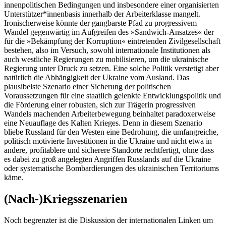
innenpolitischen Bedingungen und insbesondere einer organisierten
Unterstützer*innenbasis innerhalb der Arbeiterklasse mangelt.
Ironischerweise könnte der gangbarste Pfad zu progressivem
Wandel gegenwärtig im Aufgreifen des »Sandwich-Ansatzes« der
für die »Bekämpfung der Korruption« eintretenden Zivilgesellschaft
bestehen, also im Versuch, sowohl internationale Institutionen als
auch westliche Regierungen zu mobilisieren, um die ukrainische
Regierung unter Druck zu setzen. Eine solche Politik verstetigt aber
natürlich die Abhängigkeit der Ukraine vom Ausland. Das
plausibelste Szenario einer Sicherung der politischen
Voraussetzungen für eine staatlich gelenkte Entwicklungspolitik und
die Förderung einer robusten, sich zur Trägerin progressiven
Wandels machenden Arbeiterbewegung beinhaltet paradoxerweise
eine Neuauflage des Kalten Krieges. Denn in diesem Szenario
bliebe Russland für den Westen eine Bedrohung, die umfangreiche,
politisch motivierte Investitionen in die Ukraine und nicht etwa in
andere, profitablere und sicherere Standorte rechtfertigt, ohne dass
es dabei zu groß angelegten Angriffen Russlands auf die Ukraine
oder systematische Bombardierungen des ukrainischen Territoriums
käme.
(Nach-)Kriegsszenarien
Noch begrenzter ist die Diskussion der internationalen Linken um