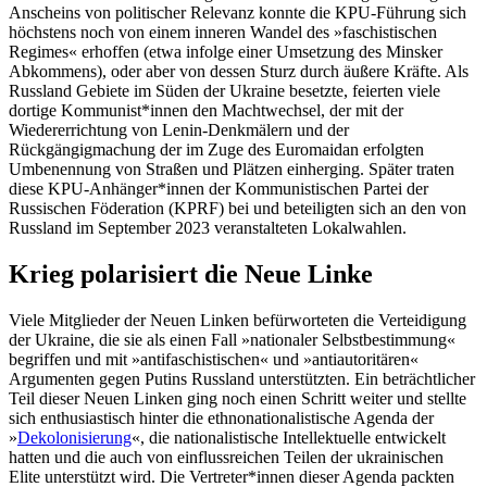
Anscheins von politischer Relevanz konnte die KPU-Führung sich
höchstens noch von einem inneren Wandel des »faschistischen
Regimes« erhoffen (etwa infolge einer Umsetzung des Minsker
Abkommens), oder aber von dessen Sturz durch äußere Kräfte. Als
Russland Gebiete im Süden der Ukraine besetzte, feierten viele
dortige Kommunist*innen den Machtwechsel, der mit der
Wiedererrichtung von Lenin-Denkmälern und der
Rückgängigmachung der im Zuge des Euromaidan erfolgten
Umbenennung von Straßen und Plätzen einherging. Später traten
diese KPU-Anhänger*innen der Kommunistischen Partei der
Russischen Föderation (KPRF) bei und beteiligten sich an den von
Russland im September 2023 veranstalteten Lokalwahlen.
Krieg polarisiert die Neue Linke
Viele Mitglieder der Neuen Linken befürworteten die Verteidigung
der Ukraine, die sie als einen Fall »nationaler Selbstbestimmung«
begriffen und mit »antifaschistischen« und »antiautoritären«
Argumenten gegen Putins Russland unterstützten. Ein beträchtlicher
Teil dieser Neuen Linken ging noch einen Schritt weiter und stellte
sich enthusiastisch hinter die ethnonationalistische Agenda der
»
Dekolonisierung
«, die nationalistische Intellektuelle entwickelt
hatten und die auch von einflussreichen Teilen der ukrainischen
Elite unterstützt wird. Die Vertreter*innen dieser Agenda packten