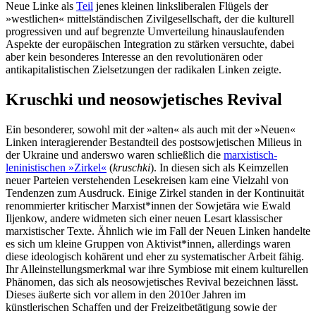
Neue Linke als
Teil
jenes kleinen linksliberalen Flügels der
»westlichen« mittelständischen Zivilgesellschaft, der die kulturell
progressiven und auf begrenzte Umverteilung hinauslaufenden
Aspekte der europäischen Integration zu stärken versuchte, dabei
aber kein besonderes Interesse an den revolutionären oder
antikapitalistischen Zielsetzungen der radikalen Linken zeigte.
Kruschki und neosowjetisches Revival
Ein besonderer, sowohl mit der »alten« als auch mit der »Neuen«
Linken interagierender Bestandteil des postsowjetischen Milieus in
der Ukraine und anderswo waren schließlich die
marxistisch-
leninistischen »Zirkel«
(
kruschki
). In diesen sich als Keimzellen
neuer Parteien verstehenden Lesekreisen kam eine Vielzahl von
Tendenzen zum Ausdruck. Einige Zirkel standen in der Kontinuität
renommierter kritischer Marxist*innen der Sowjetära wie Ewald
Iljenkow, andere widmeten sich einer neuen Lesart klassischer
marxistischer Texte. Ähnlich wie im Fall der Neuen Linken handelte
es sich um kleine Gruppen von Aktivist*innen, allerdings waren
diese ideologisch kohärent und eher zu systematischer Arbeit fähig.
Ihr Alleinstellungsmerkmal war ihre Symbiose mit einem kulturellen
Phänomen, das sich als neosowjetisches Revival bezeichnen lässt.
Dieses äußerte sich vor allem in den 2010er Jahren im
künstlerischen Schaffen und der Freizeitbetätigung sowie der