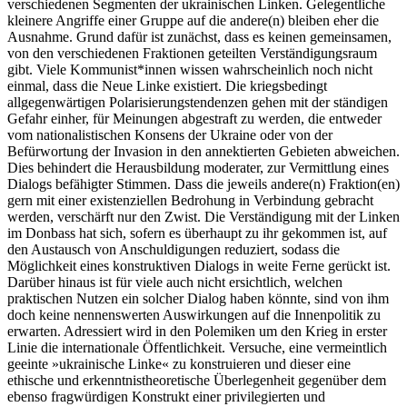
verschiedenen Segmenten der ukrainischen Linken. Gelegentliche
kleinere Angriffe einer Gruppe auf die andere(n) bleiben eher die
Ausnahme. Grund dafür ist zunächst, dass es keinen gemeinsamen,
von den verschiedenen Fraktionen geteilten Verständigungsraum
gibt. Viele Kommunist*innen wissen wahrscheinlich noch nicht
einmal, dass die Neue Linke existiert. Die kriegsbedingt
allgegenwärtigen Polarisierungstendenzen gehen mit der ständigen
Gefahr einher, für Meinungen abgestraft zu werden, die entweder
vom nationalistischen Konsens der Ukraine oder von der
Befürwortung der Invasion in den annektierten Gebieten abweichen.
Dies behindert die Herausbildung moderater, zur Vermittlung eines
Dialogs befähigter Stimmen. Dass die jeweils andere(n) Fraktion(en)
gern mit einer existenziellen Bedrohung in Verbindung gebracht
werden, verschärft nur den Zwist. Die Verständigung mit der Linken
im Donbass hat sich, sofern es überhaupt zu ihr gekommen ist, auf
den Austausch von Anschuldigungen reduziert, sodass die
Möglichkeit eines konstruktiven Dialogs in weite Ferne gerückt ist.
Darüber hinaus ist für viele auch nicht ersichtlich, welchen
praktischen Nutzen ein solcher Dialog haben könnte, sind von ihm
doch keine nennenswerten Auswirkungen auf die Innenpolitik zu
erwarten. Adressiert wird in den Polemiken um den Krieg in erster
Linie die internationale Öffentlichkeit. Versuche, eine vermeintlich
geeinte »ukrainische Linke« zu konstruieren und dieser eine
ethische und erkenntnistheoretische Überlegenheit gegenüber dem
ebenso fragwürdigen Konstrukt einer privilegierten und