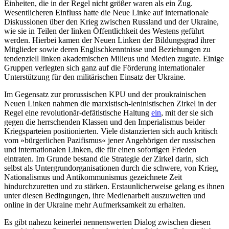
Einheiten, die in der Regel nicht größer waren als ein Zug.
Wesentlicheren Einfluss hatte die Neue Linke auf internationale
Diskussionen über den Krieg zwischen Russland und der Ukraine,
wie sie in Teilen der linken Öffentlichkeit des Westens geführt
werden. Hierbei kamen der Neuen Linken der Bildungsgrad ihrer
Mitglieder sowie deren Englischkenntnisse und Beziehungen zu
tendenziell linken akademischen Milieus und Medien zugute. Einige
Gruppen verlegten sich ganz auf die Förderung internationaler
Unterstützung für den militärischen Einsatz der Ukraine.
Im Gegensatz zur prorussischen KPU und der proukrainischen
Neuen Linken nahmen die marxistisch-leninistischen Zirkel in der
Regel eine revolutionär-defätistische Haltung
ein
, mit der sie sich
gegen die herrschenden Klassen und den Imperialismus beider
Kriegsparteien positionierten. Viele distanzierten sich auch kritisch
vom »bürgerlichen Pazifismus« jener Angehörigen der russischen
und internationalen Linken, die für einen sofortigen Frieden
eintraten. Im Grunde bestand die Strategie der Zirkel darin, sich
selbst als Untergrundorganisationen durch die schwere, von Krieg,
Nationalismus und Antikommunismus gezeichnete Zeit
hindurchzuretten und zu stärken. Erstaunlicherweise gelang es ihnen
unter diesen Bedingungen, ihre Medienarbeit auszuweiten und
online in der Ukraine mehr Aufmerksamkeit zu erhalten.
Es gibt nahezu keinerlei nennenswerten Dialog zwischen diesen