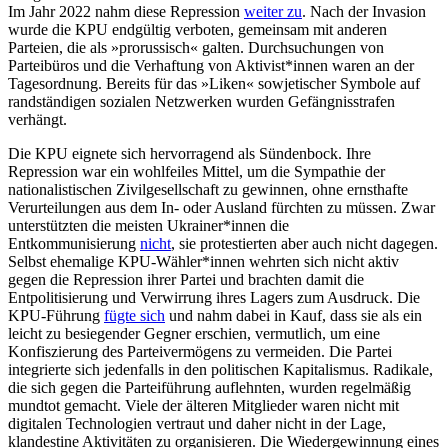
Im Jahr 2022 nahm diese Repression
weiter zu
. Nach der Invasion
wurde die KPU endgültig verboten, gemeinsam mit anderen
Parteien, die als »prorussisch« galten. Durchsuchungen von
Parteibüros und die Verhaftung von Aktivist*innen waren an der
Tagesordnung. Bereits für das »Liken« sowjetischer Symbole auf
randständigen sozialen Netzwerken wurden Gefängnisstrafen
verhängt.
Die KPU eignete sich hervorragend als Sündenbock. Ihre
Repression war ein wohlfeiles Mittel, um die Sympathie der
nationalistischen Zivilgesellschaft zu gewinnen, ohne ernsthafte
Verurteilungen aus dem In- oder Ausland fürchten zu müssen. Zwar
unterstützten die meisten Ukrainer*innen die
Entkommunisierung
nicht
, sie protestierten aber auch nicht dagegen.
Selbst ehemalige KPU-Wähler*innen wehrten sich nicht aktiv
gegen die Repression ihrer Partei und brachten damit die
Entpolitisierung und Verwirrung ihres Lagers zum Ausdruck. Die
KPU-Führung
fügte sich
und nahm dabei in Kauf, dass sie als ein
leicht zu besiegender Gegner erschien, vermutlich, um eine
Konfiszierung des Parteivermögens zu vermeiden. Die Partei
integrierte sich jedenfalls in den politischen Kapitalismus. Radikale,
die sich gegen die Parteiführung auflehnten, wurden regelmäßig
mundtot gemacht. Viele der älteren Mitglieder waren nicht mit
digitalen Technologien vertraut und daher nicht in der Lage,
klandestine Aktivitäten zu organisieren. Die Wiedergewinnung eines