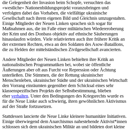
die Gelegenheit der Invasion beim Schopfe, versuchten das
»westliche« Nationenbildungsprojekt voranzubringen und
verfolgten dabei das Vorhaben, die vielfältige ukrainische
Gesellschaft nach ihrem eigenen Bild und Gleichnis umzugestalten.
Einige Mitglieder der Neuen Linken sprachen sich sogar für
Maßnahmen aus, die im Falle einer militärischen Wiedereroberung
der Krim und des Donbass objektiv auf ethnische Säuberungen
hinauslaufen würden. Viele relativierten auch ihre frühere Kritik an
der extremen Rechten, etwa an den Soldaten des Asow-Bataillons,
die zu Helden der mittelständischen Zivilgesellschaft avancierten.
Andere Mitglieder der Neuen Linken behielten ihre Kritik an
nationalistischen Programmatiken bei, wobei sie öffentliche
Äußerungen aber oft aus Furcht vor Repression oder Ächtung
unterließen. Die Stimmen, die der Rettung ukrainischer
Menschenleben, ukrainischer Städte und der ukrainischen Wirtschaft
den Vorrang einräumten gegenüber dem Schicksal eines sehr
klassenspezifischen Projekts der Selbstbestimmung, blieben
eher
verhalten
. Unter den Bedingungen des Kriegsrechts wurde es
für die Neue Linke auch schwierig, ihren gewöhnlichen Aktivismus
auf der Straße fortzusetzen.
Stattdessen lancierte die Neue Linke kleinere humanitäre Initiativen.
Einige überwiegend dem Anarchismus nahestehende Aktivist*innen
schlossen sich dem ukrainischen Militär an und bildeten dort kleine