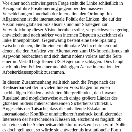
Vor einer noch schwierigeren Frage steht die Linke schließlich in
Bezug auf ihre Positionierung gegenüber den massiven
Verschiebungen innerhalb der internationalen Ordnung. Im
Allgemeinen ist die internationale Politik der Linken, die auf der
Vision eines globalen Sozialismus und auf Strategien zur
Verwirklichung dieser Vision beruhen sollte, vergleichsweise gering
entwickelt und noch stärker von internen Disputen gezeichnet als
linke Innenpolitiken. Gegenwärtig besteht eine tiefe Spaltung
zwischen denen, die für eine »multipolare Welt« eintreten und
denen, die den Aufstieg von Alternativen zum US-Imperialismus mit
Argwohn beobachten und sich damit nolens volens auf die Seite
einer im Verfall begriffenen US-Hegemonie schlagen. Dies hängt
auch mit dem Fehlen einer unabhängigen Achse internationaler
Arbeiterklassenpolitik zusammen.
In diesem Zusammenhang stellt sich auch die Frage nach der
Realisierbarkeit der in vielen linken Vorschlägen für einen
nachhaltigen Frieden anvisierten übergreifenden, den Invasor
Russland und möglicherweise auch einige größere Länder des
globalen Südens miteinschließenden Sicherheitsarchitektur.
Angesichts der Tatsache, dass die anhaltende Eskalation
internationaler Konflikte unmittelbarer Ausdruck konfligierender
Interessen der herrschenden Klassen ist, erscheint es fraglich, ob
sich eine solche Sicherheitsarchitektur umsetzen lassen wird. Sollte
es doch gelingen, so würde sie entweder als institutionelle Form