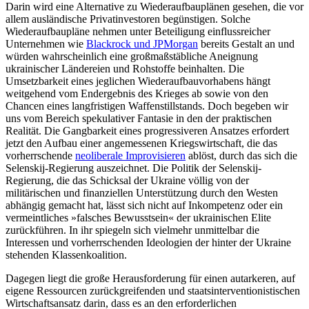
Darin wird eine Alternative zu Wiederaufbauplänen gesehen, die vor
allem ausländische Privatinvestoren begünstigen. Solche
Wiederaufbaupläne nehmen unter Beteiligung einflussreicher
Unternehmen wie
Blackrock und JPMorgan
bereits Gestalt an und
würden wahrscheinlich eine großmaßstäbliche Aneignung
ukrainischer Ländereien und Rohstoffe beinhalten. Die
Umsetzbarkeit eines jeglichen Wiederaufbauvorhabens hängt
weitgehend vom Endergebnis des Krieges ab sowie von den
Chancen eines langfristigen Waffenstillstands. Doch begeben wir
uns vom Bereich spekulativer Fantasie in den der praktischen
Realität. Die Gangbarkeit eines progressiveren Ansatzes erfordert
jetzt den Aufbau einer angemessenen Kriegswirtschaft, die das
vorherrschende
neoliberale Improvisieren
ablöst, durch das sich die
Selenskij-Regierung auszeichnet. Die Politik der Selenskij-
Regierung, die das Schicksal der Ukraine völlig von der
militärischen und finanziellen Unterstützung durch den Westen
abhängig gemacht hat, lässt sich nicht auf Inkompetenz oder ein
vermeintliches »falsches Bewusstsein« der ukrainischen Elite
zurückführen. In ihr spiegeln sich vielmehr unmittelbar die
Interessen und vorherrschenden Ideologien der hinter der Ukraine
stehenden Klassenkoalition.
Dagegen liegt die große Herausforderung für einen autarkeren, auf
eigene Ressourcen zurückgreifenden und staatsinterventionistischen
Wirtschaftsansatz darin, dass es an den erforderlichen