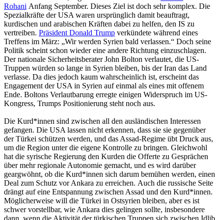
Rohani
Anfang September. Dieses Ziel ist doch sehr komplex. Die
Spezialkräfte der USA waren ursprünglich damit beauftragt,
kurdischen und arabischen Kräften dabei zu helfen, den IS zu
vertreiben.
Präsident Donald Trump
verkündete während eines
Treffens im März: „Wir werden Syrien bald verlassen.“ Doch seine
Politik scheint schon wieder eine andere Richtung einzuschlagen.
Der nationale Sicherheitsberater John Bolton verlautet, die US-
Truppen würden so lange in Syrien bleiben, bis der Iran das Land
verlasse. Da dies jedoch kaum wahrscheinlich ist, erscheint das
Engagement der USA in Syrien auf einmal als eines mit offenem
Ende. Boltons Verlautbarung erregte einigen Widerspruch im US-
Kongress, Trumps Positionierung steht noch aus.
Die Kurd*innen sind zwischen all den ausländischen Interessen
gefangen. Die USA lassen nicht erkennen, dass sie sie gegenüber
der Türkei schützen werden, und das Assad-Regime übt Druck aus,
um die Region unter die eigene Kontrolle zu bringen. Gleichwohl
hat die syrische Regierung den Kurden die Offerte zu Gesprächen
über mehr regionale Autonomie gemacht, und es wird darüber
geargwöhnt, ob die Kurd*innen sich darum bemühen werden, einen
Deal zum Schutz vor Ankara zu erreichen. Auch die russische Seite
drängt auf eine Entspannung zwischen Assad und den Kurd*innen.
Möglicherweise will die Türkei in Ostsyrien bleiben, aber es ist
schwer vorstellbar, wie Ankara dies gelingen sollte, insbesondere
dann, wenn die Aktivität der türkischen Truppen sich zwischen Idlib