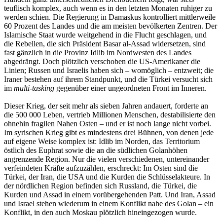
teuflisch komplex, auch wenn es in den letzten Monaten ruhiger zu
werden schien. Die Regierung in Damaskus kontrolliert mittlerweile
60 Prozent des Landes und die am meisten bevölkerten Zentren. Der
Islamische Staat wurde weitgehend in die Flucht geschlagen, und
die Rebellen, die sich Präsident Basar al-Assad widersetzen, sind
fast gänzlich in die Provinz Idlib im Nordwesten des Landes
abgedrängt. Doch plötzlich verschoben die US-Amerikaner die
Linien; Russen und Israelis haben sich – womöglich – entzweit; die
Iraner bestehen auf ihrem Standpunkt, und die Türkei versucht sich
im
multi-tasking
gegenüber einer ungeordneten Front im Inneren.
Dieser Krieg, der seit mehr als sieben Jahren andauert, forderte an
die 500 000 Leben, vertrieb Millionen Menschen, destabilisierte den
ohnehin fragilen Nahen Osten – und er ist noch lange nicht vorbei.
Im syrischen Krieg gibt es mindestens drei Bühnen, von denen jede
auf eigene Weise komplex ist: Idlib im Norden, das Territorium
östlich des Euphrat sowie die an die südlichen Golanhöhen
angrenzende Region. Nur die vielen verschiedenen, untereinander
verfeindeten Kräfte aufzuzählen, erschreckt: Im Osten sind die
Türkei, der Iran, die USA und die Kurden die Schlüsselakteure. In
der nördlichen Region befinden sich Russland, die Türkei, die
Kurden und Assad in einem vorübergehenden Patt. Und Iran, Assad
und Israel stehen wiederum in einem Konflikt nahe des Golan – ein
Konflikt, in den auch Moskau plötzlich hineingezogen wurde.