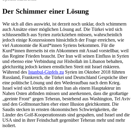
Der Schimmer einer Lösung
Wie sich all dies auswirkt, ist derzeit noch unklar, doch schimmern
auch Ansätze einer möglichen Lösung auf. Die Türkei wird sich
schlussendlich aus Syrien zurückziehen müssen, wahrscheinlich
jedoch einige Konzessionen hinsichtlich der Frage erreichen, wie
viel Autonomie die Kurd*innen Syriens bekommen. Für die
Kurd*innen ihrerseits ist ein Abkommen mit Assad vorstellbar, weil
das Regime Frieden braucht. Der Iran will seinen Einfluss in Syrien
und ebenso eine Verbindung zur Hisbollah im Libanon behalten,
gleichzeitig jedoch keinen ernstlichen Streit mit Israel riskieren.
Während des
Istanbul-Gipfels zu
Syrien im Oktober 2018 führten
Russland, Frankreich, die Türkei und Deutschland Gespräche über
eine politische Lösung und den Wiederaufbau nach dem Krieg.
Israel wird sich letztlich mit dem Iran als einem Hauptakteur im
Nahen Osten abfinden müssen und anerkennen, dass die großartige
„geeinte Front“ gegen Teheran, bestehend aus Washington, Tel Aviv
und den Golfmonarchien eher einer Illusion gleichkommt. Die
Saudis stecken in ernsten ökonomischen Schwierigkeiten, die
Länder des Golf-Kooperationsrats sind gespalten, und Israel und die
USA sind in ihrer Feindschaft gegenüber Teheran mehr und mehr
isoliert.