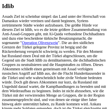
Idlib
Assads Ziel ist scheinbar simpel: das Land unter der Herrschaft von
Damaskus wieder vereinen und damit beginnen, Syriens
zertrümmerte Städte wieder aufzubauen. Die größte Hürde vor
diesem Ziel ist Idlib, wo es die letzte größere Zusammenballung von
Anti-Assad-Gruppen gibt, mit Al-Qaida verbundene Dschihadisten
und dazu eine bescheidene türkische Besatzungsmacht, die
sogenannte "
Operation Olivenzweig
". Die an den südlichen
Grenzen der Türkei gelegene Provinz ist bergig und die
Rückeroberung verspricht schwierig zu werden. Für den Moment
hat Russland einen Deal mit der Türkei abgeschlossen, um die
Gegend um die Stadt Idlib zu demilitarisieren, die dschihadistischen
Gruppen zu neutralisieren und die Hauptstraßen zu öffnen. Dieses
Abkommen schließt einen gemeinsam mit Assad verfolgten
russischen Angriff auf Idlib aus, der die Flucht Hunderttausender in
die Türkei und sehr wahrscheinlich hohe zivile Verluste bedeuten
würde. Doch gilt dieses Abkommen nur kurz, da Russland mit
Ungeduld darauf wartet, die Kampfhandlungen zu beenden und mit
dem Wiederaufbau zu beginnen. Indes ist nicht abzusehen, wie die
Türkei mit der verwirrenden Menge an Gruppen, die in der Region
zusammengepfercht sind, und von denen sie einige über Jahre
hinweg aktiv unterstützt haben, zu Rande kommen wird. Ankara
könnte mehr Soldaten entsenden, doch ist die Türkei gleichzeitig mit