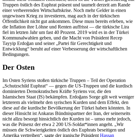
Truppen östlich des Euphrat präsent und taumelt derzeit am Rande
einer verheerenden Wirtschaftskrise. Noch mehr Gelder in einen
ungewissen Krieg zu investieren, mag auch in der türkischen
Öffentlichkeit nicht gut ankommen. Diese muss bereits erleben, wie
die Inflation ihre Löhne und Renten auffrisst — die türkische Lira
fiel im letzten Jahr um fast 40 Prozent. 2019 wird es in der Türkei
Kommunalwahlen geben, und die Macht von Präsident Recep
Tayyip Erdoğan und seiner „Partei für Gerechtigkeit und
Entwicklung“ beruht auf einer Verbesserung der wirtschaftlichen
Bedingungen.
Der Osten
Im Osten Syriens stoßen türkische Truppen – Teil der Operation
„Schutzschild Euphrat“ — gegen die US-Truppen und die kurdisch
dominierten Demokratischen Kräfte Syriens vor, die den
Islamischen Staat (IS) bekämpfen. Erdoğans Sorge gilt weit weniger
letzterem als vielmehr den syrischen Kurden und dem Effekt, den
diese auf die kurdische Bevölkerung der Türkei haben könnten. In
dieser Hinsicht ist Ankaras Bündnispartner der Iran, der seinerseits
nicht allzu besorgt hinsichtlich der Kurden ist – umso mehr jedoch,
was die Präsenz der etwa 2 200 US-Soldat*innen angeht. „Wir
müssen die Schwierigkeiten östlich des Euphrats beseitigen und
Amerika vertreiben“, sagte der iranische Präsident
Hassan