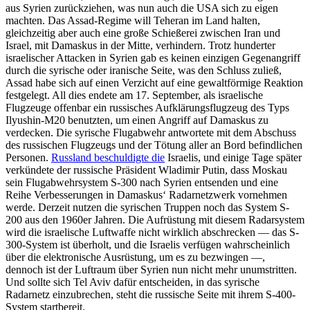
aus Syrien zurückziehen, was nun auch die USA sich zu eigen
machten. Das Assad-Regime will Teheran im Land halten,
gleichzeitig aber auch eine große Schießerei zwischen Iran und
Israel, mit Damaskus in der Mitte, verhindern. Trotz hunderter
israelischer Attacken in Syrien gab es keinen einzigen Gegenangriff
durch die syrische oder iranische Seite, was den Schluss zuließ,
Assad habe sich auf einen Verzicht auf eine gewaltförmige Reaktion
festgelegt. All dies endete am 17. September, als israelische
Flugzeuge offenbar ein russisches Aufklärungsflugzeug des Typs
Ilyushin-M20 benutzten, um einen Angriff auf Damaskus zu
verdecken. Die syrische Flugabwehr antwortete mit dem Abschuss
des russischen Flugzeugs und der Tötung aller an Bord befindlichen
Personen.
Russland beschuldigte die
Israelis, und einige Tage später
verkündete der russische Präsident Wladimir Putin, dass Moskau
sein Flugabwehrsystem S-300 nach Syrien entsenden und eine
Reihe Verbesserungen in Damaskus‘ Radarnetzwerk vornehmen
werde. Derzeit nutzen die syrischen Truppen noch das System S-
200 aus den 1960er Jahren. Die Aufrüstung mit diesem Radarsystem
wird die israelische Luftwaffe nicht wirklich abschrecken — das S-
300-System ist überholt, und die Israelis verfügen wahrscheinlich
über die elektronische Ausrüstung, um es zu bezwingen —,
dennoch ist der Luftraum über Syrien nun nicht mehr unumstritten.
Und sollte sich Tel Aviv dafür entscheiden, in das syrische
Radarnetz einzubrechen, steht die russische Seite mit ihrem S-400-
System startbereit.