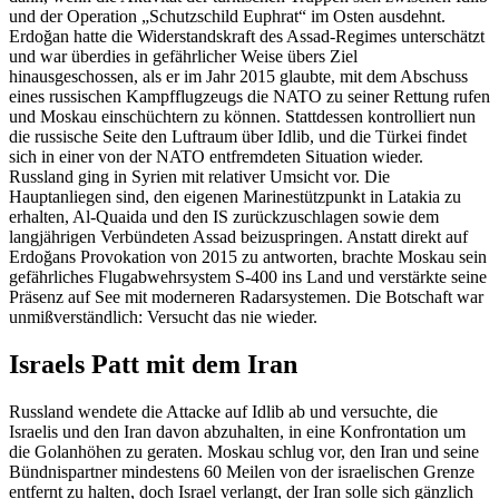
und der Operation „Schutzschild Euphrat“ im Osten ausdehnt.
Erdoğan hatte die Widerstandskraft des Assad-Regimes unterschätzt
und war überdies in gefährlicher Weise übers Ziel
hinausgeschossen, als er im Jahr 2015 glaubte, mit dem Abschuss
eines russischen Kampfflugzeugs die NATO zu seiner Rettung rufen
und Moskau einschüchtern zu können. Stattdessen kontrolliert nun
die russische Seite den Luftraum über Idlib, und die Türkei findet
sich in einer von der NATO entfremdeten Situation wieder.
Russland ging in Syrien mit relativer Umsicht vor. Die
Hauptanliegen sind, den eigenen Marinestützpunkt in Latakia zu
erhalten, Al-Quaida und den IS zurückzuschlagen sowie dem
langjährigen Verbündeten Assad beizuspringen. Anstatt direkt auf
Erdoğans Provokation von 2015 zu antworten, brachte Moskau sein
gefährliches Flugabwehrsystem S-400 ins Land und verstärkte seine
Präsenz auf See mit moderneren Radarsystemen. Die Botschaft war
unmißverständlich: Versucht das nie wieder.
Israels Patt mit dem Iran
Russland wendete die Attacke auf Idlib ab und versuchte, die
Israelis und den Iran davon abzuhalten, in eine Konfrontation um
die Golanhöhen zu geraten. Moskau schlug vor, den Iran und seine
Bündnispartner mindestens 60 Meilen von der israelischen Grenze
entfernt zu halten, doch Israel verlangt, der Iran solle sich gänzlich