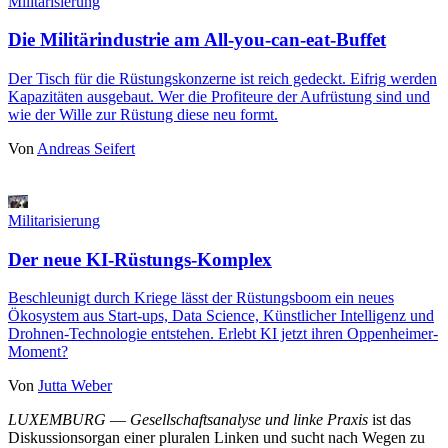
Militarisierung
Die Militärindustrie am All-you-can-eat-Buffet
Der Tisch für die Rüstungskonzerne ist reich gedeckt. Eifrig werden
Kapazitäten ausgebaut. Wer die Profiteure der Aufrüstung sind und
wie der Wille zur Rüstung diese neu formt.
Von
Andreas Seifert
Militarisierung
Der neue KI-Rüstungs-Komplex
Beschleunigt durch Kriege lässt der Rüstungsboom ein neues
Ökosystem aus Start-ups, Data Science, Künstlicher Intelligenz und
Drohnen-Technologie entstehen. Erlebt KI jetzt ihren Oppenheimer-
Moment?
Von
Jutta Weber
LUXEMBURG
—
Gesellschaftsanalyse und linke Praxis
ist das
Diskussionsorgan einer pluralen Linken und sucht nach Wegen zu